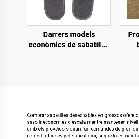
Darrers models
Pro
econòmics de sabatilles
desechables
perso
personalitzades per a
su
hotel, esfereïdor i
e
companyies aèries,
cò
sabatilles
biodegradables per a
homes i dones, fabricant
Comprar sabatilles desechables en grossos ofereix
assolir economies d'escala mentre mantenen nivells
amb venda al por major
amb els proveïdors quan fan comandes de gran quanti
comoditat no es pot subestimar, ja que la comanda e