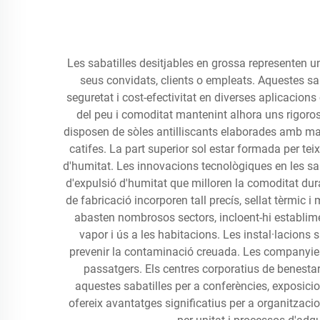
Les sabatilles desitjables en grossa representen 
seus convidats, clients o empleats. Aquestes sab
seguretat i cost-efectivitat en diverses aplicacion
del peu i comoditat mantenint alhora uns rigoro
disposen de sòles antilliscants elaborades amb mate
catifes. La part superior sol estar formada per tei
d'humitat. Les innovacions tecnològiques en les sab
d'expulsió d'humitat que milloren la comoditat dur
de fabricació incorporen tall precís, sellat tèrmic
abasten nombrosos sectors, incloent-hi establimen
vapor i ús a les habitacions. Les instal·lacions 
prevenir la contaminació creuada. Les companyies a
passatgers. Els centres corporatius de benestar,
aquestes sabatilles per a conferències, exposicio
ofereix avantatges significatius per a organitzaci