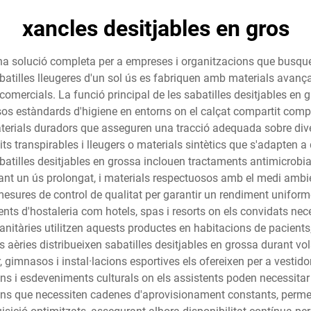
xancles desitjables en gros
una solució completa per a empreses i organitzacions que busqu
atilles lleugeres d'un sol ús es fabriquen amb materials avança
s comercials. La funció principal de les sabatilles desitjables en
sos estàndards d'higiene en entorns on el calçat compartit comp
rials duradors que asseguren una tracció adequada sobre diverso
xits transpirables i lleugers o materials sintètics que s'adapten
atilles desitjables en grossa inclouen tractaments antimicrobia
ant un ús prolongat, i materials respectuosos amb el medi ambi
 i mesures de control de qualitat per garantir un rendiment unifor
ts d'hostaleria com hotels, spas i resorts on els convidats nece
sanitàries utilitzen aquests productes en habitacions de pacients,
èries distribueixen sabatilles desitjables en grossa durant vols
 gimnasos i instal·lacions esportives els ofereixen per a vestidor
ns i esdeveniments culturals on els assistents poden necessitar
ons que necessiten cadenes d'aprovisionament constants, permete