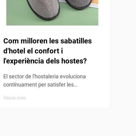
Qui
sab
còm
Com milloren les sabatilles
El s
d'hotel el confort i
sign
l'experiència dels hostes?
conf
Veur
conv
El sector de l'hostaleria evoluciona
per 
contínuament per satisfer les
Entr
expectatives creixents dels convidats, i
cont
Veure més
els accessoris de confort juguen un paper
d'al
clau per determinar la satisfacció
desx
general. Entre aquests elements
essencials de confort, les miltenquetes
d'hotel han emergit com un factor