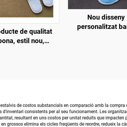
Nou disseny
personalitzat ba
ducte de qualitat
Lluxoses sabatil
bona, estil nou,
desechables pe
nalització, esportiu
habitacions d'hotel
au i antilliscant,
per a línies aèrie
sportiu d'aviació
hotels
mode, esportius
d'hotel de luxe
desposables
 estalvis de costos substancials en comparació amb la compra d
 d'inventari consistents per al seu funcionament. Les organitz
tat, resultant en uns costos per unitat reduïts que impacten po
n grossos elimina els cicles freqüents de reordre, redueix la cà