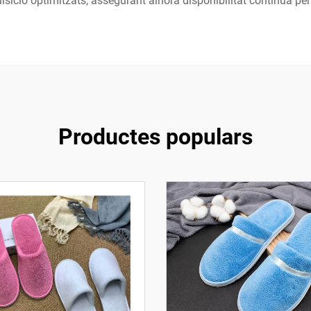
isició optimitzats, assegurant alhora disponibilitat contínua per
Productes populars