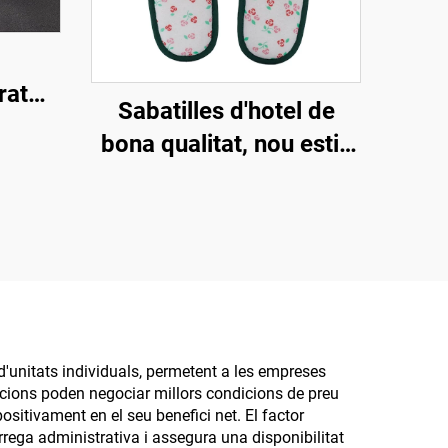
rat
Sabatilles d'hotel de
les
bona qualitat, nou estil,
r a
suaus, ecològiques i
 i spa
biodegradables,
s i
sabatilles ecològiques
per a companyies aèries
'unitats individuals, permetent a les empreses
acions poden negociar millors condicions de preu
sitivament en el seu benefici net. El factor
rrega administrativa i assegura una disponibilitat