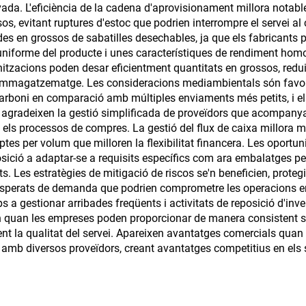
da. L'eficiència de la cadena d'aprovisionament millora notab
s, evitant ruptures d'estoc que podrien interrompre el servei al 
es en grossos de sabatilles desechables, ja que els fabricants
 uniforme del producte i unes característiques de rendiment hom
tzacions poden desar eficientment quantitats en grossos, reduin
 d'emmagatzematge. Les consideracions mediambientals són favo
carboni en comparació amb múltiples enviaments més petits, i e
s agradeixen la gestió simplificada de proveïdors que acompany
t els processos de compres. La gestió del flux de caixa millora
es per volum que milloren la flexibilitat financera. Les opor
sició a adaptar-se a requisits específics com ara embalatges pe
Les estratègies de mitigació de riscos se'n beneficien, protegi
nesperats de demanda que podrien comprometre les operacions em
 gestionar arribades freqüents i activitats de reposició d'inv
ugen quan les empreses poden proporcionar de manera consistent 
 la qualitat del servei. Apareixen avantatges comercials quan 
 amb diversos proveïdors, creant avantatges competitius en el