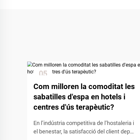
05
Dec
Com milloren la comoditat les
sabatilles d'espa en hotels i
centres d'ús terapèutic?
En l’indústria competitiva de l’hostaleria i
el benestar, la satisfacció del client depèn
en gran mesura de l’atenció als detalls i