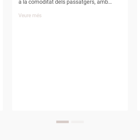
a la comoditat dels passatgers, amb
períodes prolongats asseguts, canvis de
Veure més
pressió a la cabina i mobilitat limitada
que afecten el benestar del viatger. Entre
les diverses comoditats proporcionades
per les companyies aèries, les sabatilles
d'aviació...