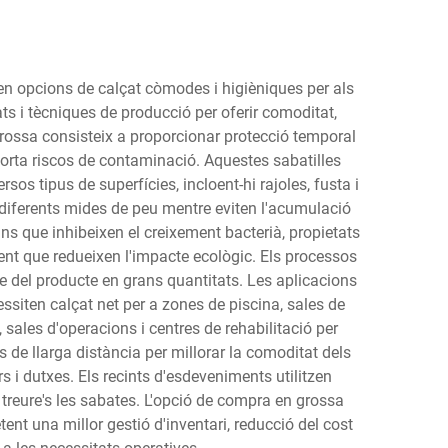
en opcions de calçat còmodes i higièniques per als
ts i tècniques de producció per oferir comoditat,
 grossa consisteix a proporcionar protecció temporal
orta riscos de contaminació. Aquestes sabatilles
s tipus de superfícies, incloent-hi rajoles, fusta i
 a diferents mides de peu mentre eviten l'acumulació
ns que inhibeixen el creixement bacterià, propietats
ent que redueixen l'impacte ecològic. Els processos
me del producte en grans quantitats. Les aplicacions
ssiten calçat net per a zones de piscina, sales de
 sales d'operacions i centres de rehabilitació per
 de llarga distància per millorar la comoditat dels
s i dutxes. Els recints d'esdeveniments utilitzen
 treure's les sabates. L'opció de compra en grossa
nt una millor gestió d'inventari, reducció del cost