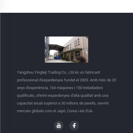
Yangzhou Yingteji Trading Co., Ltd és un fabricant
professional d'espardenyes fundat el 2003. Amb més de 20
anys d'experiència, 160 màquines i 150 treballadors
qualificats, oferim espardenyes d'alta qualitat amb una
capacitat anual superior a 30 milions de parells, servint
mercats globals com el Japó, Corea i els EUA.