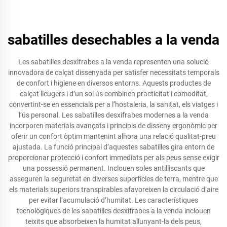
sabatilles desechables a la venda
Les sabatilles desxifrabes a la venda representen una solució
innovadora de calçat dissenyada per satisfer necessitats temporals
de confort i higiene en diversos entorns. Aquests productes de
calçat lleugers i d’un sol ús combinen practicitat i comoditat,
convertint-se en essencials per a l’hostaleria, la sanitat, els viatges i
l’ús personal. Les sabatilles desxifrabes modernes a la venda
incorporen materials avançats i principis de disseny ergonòmic per
oferir un confort òptim mantenint alhora una relació qualitat-preu
ajustada. La funció principal d’aquestes sabatilles gira entorn de
proporcionar protecció i confort immediats per als peus sense exigir
una possessió permanent. Inclouen soles antilliscants que
asseguren la seguretat en diverses superfícies de terra, mentre que
els materials superiors transpirables afavoreixen la circulació d’aire
per evitar l’acumulació d’humitat. Les característiques
tecnològiques de les sabatilles desxifrabes a la venda inclouen
teixits que absorbeixen la humitat allunyant-la dels peus,