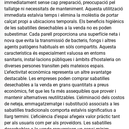
immediatament sense cap preparació, preocupació pel
tallatge ni necessitats de manteniment. Aquesta utilització
immediata estalvia temps i elimina la molèstia de portar
calçat propi a ubicacions temporals. Els beneficis higiènics
de les sabatilles desechables a la venda no es poden
subestimar. Cada parell proporciona una superfície neta i
nova que evita la transmissió de bacteris, fongs i altres
agents patògens habituals en sòls compartits. Aquesta
característica és especialment valuosa en entorns
sanitaris, instal·lacions públiques i àmbits d’hostaleria on
diverses persones transiten pels mateixos espais.
L’efectivitat econòmica representa un altre avantatge
destacable. Les empreses poden comprar sabatilles
desechables a la venda en grans quantitats a preus
econòmics, fet que les fa més assequibles que proveir i
mantenir alternatives reutilitzables. L’eliminació dels costos
de neteja, emmagatzematge i substitució associats a les
sabatilles tradicionals comporta estalvis significatius a
llarg termini. L’eficiència d’espai afegeix valor pràctic tant
per als usuaris com per als proveïdors. Les sabatilles