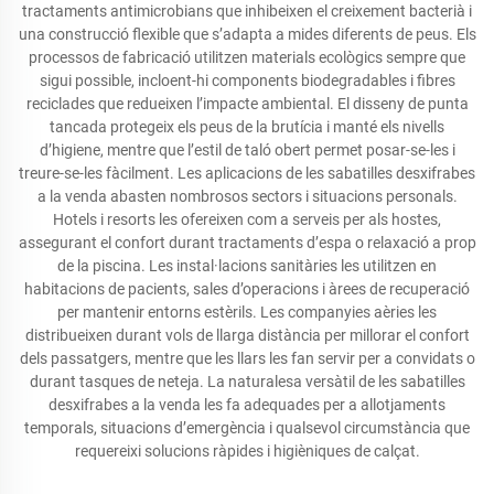
tractaments antimicrobians que inhibeixen el creixement bacterià i
una construcció flexible que s’adapta a mides diferents de peus. Els
processos de fabricació utilitzen materials ecològics sempre que
sigui possible, incloent-hi components biodegradables i fibres
reciclades que redueixen l’impacte ambiental. El disseny de punta
tancada protegeix els peus de la brutícia i manté els nivells
d’higiene, mentre que l’estil de taló obert permet posar-se-les i
treure-se-les fàcilment. Les aplicacions de les sabatilles desxifrabes
a la venda abasten nombrosos sectors i situacions personals.
Hotels i resorts les ofereixen com a serveis per als hostes,
assegurant el confort durant tractaments d’espa o relaxació a prop
de la piscina. Les instal·lacions sanitàries les utilitzen en
habitacions de pacients, sales d’operacions i àrees de recuperació
per mantenir entorns estèrils. Les companyies aèries les
distribueixen durant vols de llarga distància per millorar el confort
dels passatgers, mentre que les llars les fan servir per a convidats o
durant tasques de neteja. La naturalesa versàtil de les sabatilles
desxifrabes a la venda les fa adequades per a allotjaments
temporals, situacions d’emergència i qualsevol circumstància que
requereixi solucions ràpides i higièniques de calçat.