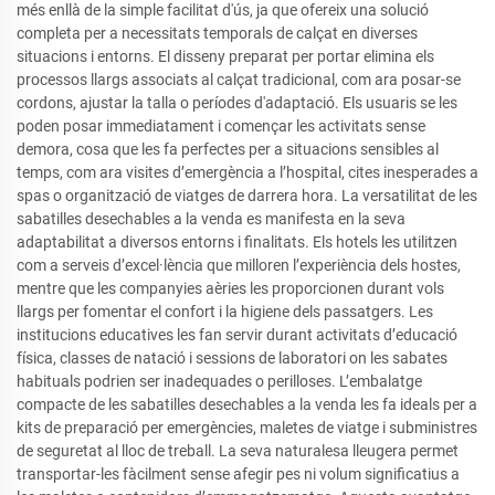
més enllà de la simple facilitat d'ús, ja que ofereix una solució
completa per a necessitats temporals de calçat en diverses
situacions i entorns. El disseny preparat per portar elimina els
processos llargs associats al calçat tradicional, com ara posar-se
cordons, ajustar la talla o períodes d'adaptació. Els usuaris se les
poden posar immediatament i començar les activitats sense
demora, cosa que les fa perfectes per a situacions sensibles al
temps, com ara visites d’emergència a l’hospital, cites inesperades a
spas o organització de viatges de darrera hora. La versatilitat de les
sabatilles desechables a la venda es manifesta en la seva
adaptabilitat a diversos entorns i finalitats. Els hotels les utilitzen
com a serveis d’excel·lència que milloren l’experiència dels hostes,
mentre que les companyies aèries les proporcionen durant vols
llargs per fomentar el confort i la higiene dels passatgers. Les
institucions educatives les fan servir durant activitats d’educació
física, classes de natació i sessions de laboratori on les sabates
habituals podrien ser inadequades o perilloses. L’embalatge
compacte de les sabatilles desechables a la venda les fa ideals per a
kits de preparació per emergències, maletes de viatge i subministres
de seguretat al lloc de treball. La seva naturalesa lleugera permet
transportar-les fàcilment sense afegir pes ni volum significatius a