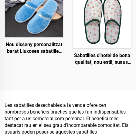
sabatilles biodegradables
per a homes i dones,
fabricant amb venda al por
major
Nou disseny personalitzat
barat Lluxoses sabatilles
Sabatilles d'hotel de bona
desechables per a
qualitat, nou estil, suaus,
habitacions d'hotel i spa
ecològiques i
per a línies aèries i hotels
biodegradables, sabatilles
ecològiques per a
companyies aèries
Les sabatilles desechables a la venda ofereixen
nombrosos beneficis pràctics que les fan indispensables
tant per a ús comercial com personal. El benefici més
destacat rau en el seu grau d’incomparable comoditat. Els
usuaris poden posar-se aquestes sabatilles