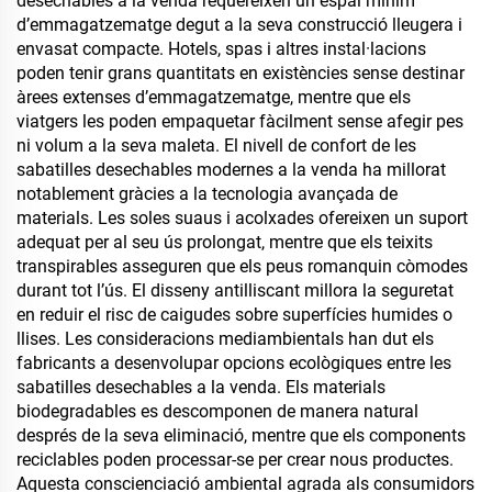
desechables a la venda requereixen un espai mínim
d’emmagatzematge degut a la seva construcció lleugera i
envasat compacte. Hotels, spas i altres instal·lacions
poden tenir grans quantitats en existències sense destinar
àrees extenses d’emmagatzematge, mentre que els
viatgers les poden empaquetar fàcilment sense afegir pes
ni volum a la seva maleta. El nivell de confort de les
sabatilles desechables modernes a la venda ha millorat
notablement gràcies a la tecnologia avançada de
materials. Les soles suaus i acolxades ofereixen un suport
adequat per al seu ús prolongat, mentre que els teixits
transpirables asseguren que els peus romanquin còmodes
durant tot l’ús. El disseny antilliscant millora la seguretat
en reduir el risc de caigudes sobre superfícies humides o
llises. Les consideracions mediambientals han dut els
fabricants a desenvolupar opcions ecològiques entre les
sabatilles desechables a la venda. Els materials
biodegradables es descomponen de manera natural
després de la seva eliminació, mentre que els components
reciclables poden processar-se per crear nous productes.
Aquesta conscienciació ambiental agrada als consumidors