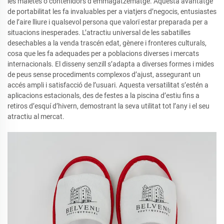
les maletes o contenidors d’emmagatzematge. Aquesta avantatge
de portabilitat les fa invaluables per a viatjers d’negocis, entusiastes
de l’aire lliure i qualsevol persona que valorï estar preparada per a
situacions inesperades. L’atractiu universal de les sabatilles
desechables a la venda trascén edat, gènere i fronteres culturals,
cosa que les fa adequades per a poblacions diverses i mercats
internacionals. El disseny senzill s’adapta a diverses formes i mides
de peus sense procediments complexos d’ajust, assegurant un
accés ampli i satisfacció de l’usuari. Aquesta versatilitat s’estén a
aplicacions estacionals, des de festes a la piscina d’estiu fins a
retiros d’esquí d’hivern, demostrant la seva utilitat tot l’any i el seu
atractiu al mercat.