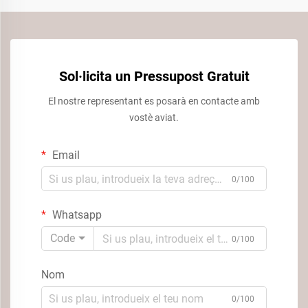
Sol·licita un Pressupost Gratuit
El nostre representant es posarà en contacte amb
vostè aviat.
Email
0/100
Whatsapp
Code
0/100
Nom
0/100