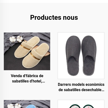
Productes nous
Venda d'fàbrica de
sabatilles d'hotel,
Darrers models econòmics
esfereïdores i de
de sabatilles desechables
companyies aèries de
personalitzades per a
vellut de coral de qualitat
hotel, esfereïdor i
elevada amb logotip
companyies aèries,
personalitzat