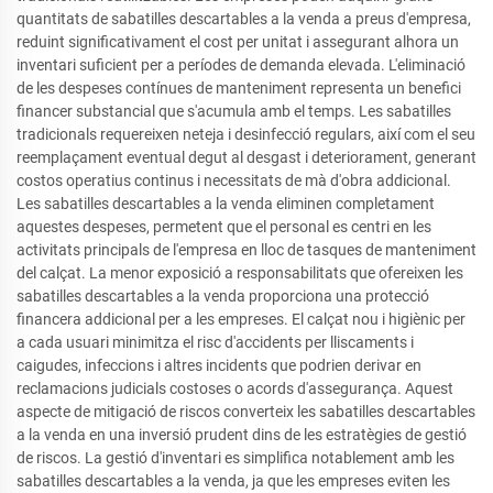
quantitats de sabatilles descartables a la venda a preus d'empresa,
reduint significativament el cost per unitat i assegurant alhora un
inventari suficient per a períodes de demanda elevada. L'eliminació
de les despeses contínues de manteniment representa un benefici
financer substancial que s'acumula amb el temps. Les sabatilles
tradicionals requereixen neteja i desinfecció regulars, així com el seu
reemplaçament eventual degut al desgast i deteriorament, generant
costos operatius continus i necessitats de mà d'obra addicional.
Les sabatilles descartables a la venda eliminen completament
aquestes despeses, permetent que el personal es centri en les
activitats principals de l'empresa en lloc de tasques de manteniment
del calçat. La menor exposició a responsabilitats que ofereixen les
sabatilles descartables a la venda proporciona una protecció
financera addicional per a les empreses. El calçat nou i higiènic per
a cada usuari minimitza el risc d'accidents per lliscaments i
caigudes, infeccions i altres incidents que podrien derivar en
reclamacions judicials costoses o acords d'assegurança. Aquest
aspecte de mitigació de riscos converteix les sabatilles descartables
a la venda en una inversió prudent dins de les estratègies de gestió
de riscos. La gestió d'inventari es simplifica notablement amb les
sabatilles descartables a la venda, ja que les empreses eviten les