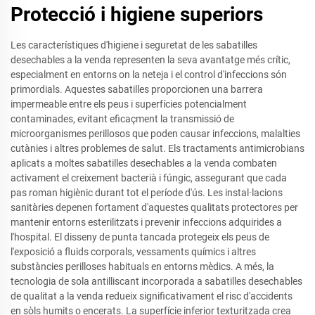
Protecció i higiene superiors
Les característiques d'higiene i seguretat de les sabatilles
desechables a la venda representen la seva avantatge més crític,
especialment en entorns on la neteja i el control d'infeccions són
primordials. Aquestes sabatilles proporcionen una barrera
impermeable entre els peus i superfícies potencialment
contaminades, evitant eficaçment la transmissió de
microorganismes perillosos que poden causar infeccions, malalties
cutànies i altres problemes de salut. Els tractaments antimicrobians
aplicats a moltes sabatilles desechables a la venda combaten
activament el creixement bacterià i fúngic, assegurant que cada
pas roman higiènic durant tot el període d'ús. Les instal·lacions
sanitàries depenen fortament d'aquestes qualitats protectores per
mantenir entorns esterilitzats i prevenir infeccions adquirides a
l'hospital. El disseny de punta tancada protegeix els peus de
l'exposició a fluids corporals, vessaments químics i altres
substàncies perilloses habituals en entorns mèdics. A més, la
tecnologia de sola antilliscant incorporada a sabatilles desechables
de qualitat a la venda redueix significativament el risc d'accidents
en sòls humits o encerats. La superfície inferior texturitzada crea