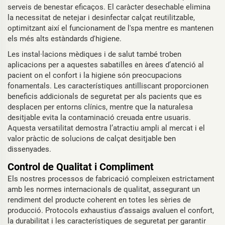
serveis de benestar eficaços. El caràcter desechable elimina
la necessitat de netejar i desinfectar calçat reutilitzable,
optimitzant així el funcionament de l'spa mentre es mantenen
els més alts estàndards d'higiene.
Les instal·lacions mèdiques i de salut també troben
aplicacions per a aquestes sabatilles en àrees d’atenció al
pacient on el confort i la higiene són preocupacions
fonamentals. Les característiques antilliscant proporcionen
beneficis addicionals de seguretat per als pacients que es
desplacen per entorns clínics, mentre que la naturalesa
desitjable evita la contaminació creuada entre usuaris.
Aquesta versatilitat demostra l’atractiu ampli al mercat i el
valor pràctic de solucions de calçat desitjable ben
dissenyades.
Control de Qualitat i Compliment
Els nostres processos de fabricació compleixen estrictament
amb les normes internacionals de qualitat, assegurant un
rendiment del producte coherent en totes les sèries de
producció. Protocols exhaustius d’assaigs avaluen el confort,
la durabilitat i les característiques de seguretat per garantir