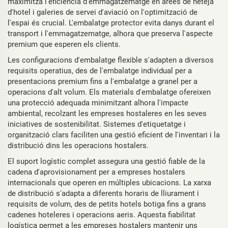
maximitza l'eficiència d'emmagatzematge en àrees de neteja
d'hotel i galeries de servei d'aviació on l'optimització de
l'espai és crucial. L'embalatge protector evita danys durant el
transport i l'emmagatzematge, alhora que preserva l'aspecte
premium que esperen els clients.
Les configuracions d'embalatge flexible s'adapten a diversos
requisits operatius, des de l'embalatge individual per a
presentacions premium fins a l'embalatge a granel per a
operacions d'alt volum. Els materials d'embalatge ofereixen
una protecció adequada minimitzant alhora l'impacte
ambiental, recolzant les empreses hostaleres en les seves
iniciatives de sostenibilitat. Sistemes d'etiquetatge i
organització clars faciliten una gestió eficient de l'inventari i la
distribució dins les operacions hostalers.
El suport logístic complet assegura una gestió fiable de la
cadena d'aprovisionament per a empreses hostalers
internacionals que operen en múltiples ubicacions. La xarxa
de distribució s'adapta a diferents horaris de lliurament i
requisits de volum, des de petits hotels botiga fins a grans
cadenes hoteleres i operacions aeris. Aquesta fiabilitat
logística permet a les empreses hostalers mantenir uns