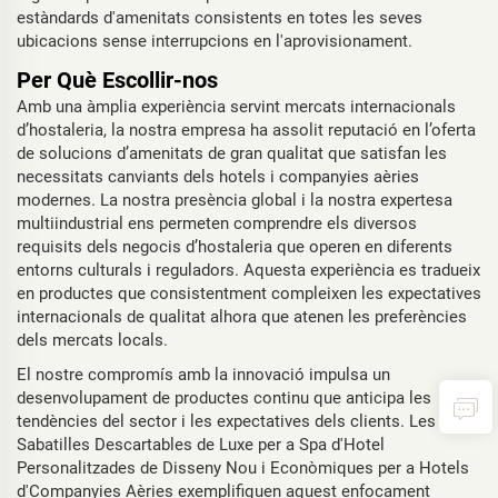
estàndards d'amenitats consistents en totes les seves
ubicacions sense interrupcions en l'aprovisionament.
Per Què Escollir-nos
Amb una àmplia experiència servint mercats internacionals
d’hostaleria, la nostra empresa ha assolit reputació en l’oferta
de solucions d’amenitats de gran qualitat que satisfan les
necessitats canviants dels hotels i companyies aèries
modernes. La nostra presència global i la nostra expertesa
multiindustrial ens permeten comprendre els diversos
requisits dels negocis d’hostaleria que operen en diferents
entorns culturals i reguladors. Aquesta experiència es tradueix
en productes que consistentment compleixen les expectatives
internacionals de qualitat alhora que atenen les preferències
dels mercats locals.
El nostre compromís amb la innovació impulsa un
desenvolupament de productes continu que anticipa les
tendències del sector i les expectatives dels clients. Les
Sabatilles Descartables de Luxe per a Spa d'Hotel
Personalitzades de Disseny Nou i Econòmiques per a Hotels
d'Companyies Aèries exemplifiquen aquest enfocament