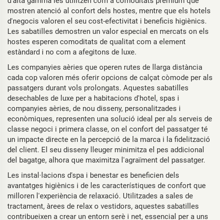
d'alta gamma les utilitzen com a comoditats premium que
mostren atenció al confort dels hostes, mentre que els hotels
d'negocis valoren el seu cost-efectivitat i beneficis higiènics.
Les sabatilles demostren un valor especial en mercats on els
hostes esperen comoditats de qualitat com a element
estàndard i no com a afegitons de luxe.
Les companyies aèries que operen rutes de llarga distància
cada cop valoren més oferir opcions de calçat còmode per als
passatgers durant vols prolongats. Aquestes sabatilles
desechables de luxe per a habitacions d'hotel, spas i
companyies aèries, de nou disseny, personalitzades i
econòmiques, representen una solució ideal per als serveis de
classe negoci i primera classe, on el confort del passatger té
un impacte directe en la percepció de la marca i la fidelització
del client. El seu disseny lleuger minimitza el pes addicional
del bagatge, alhora que maximitza l'agraïment del passatger.
Les instal·lacions d'spa i benestar es beneficien dels
avantatges higiènics i de les característiques de confort que
milloren l'experiència de relaxació. Utilitzades a sales de
tractament, àrees de relax o vestidors, aquestes sabatilles
contribueixen a crear un entorn serè i net, essencial per a uns