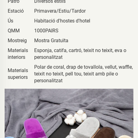
Patró
Diversos estils
Estació
Primavera/Estiu/Tardor
Ús
Habitació d'hostes d'hotel
QMM
1000PAIRS
Mostreig
Mostra Gratuïta
Materials
Esponja, catifa, cartró, teixit no teixit, eva o
interiors
personalitzat
Polar de coral, drap de tovallola, vellut, waffle,
Materials
teixit no teixit, pell tou, teixit amb pile o
superiors
personalitzat