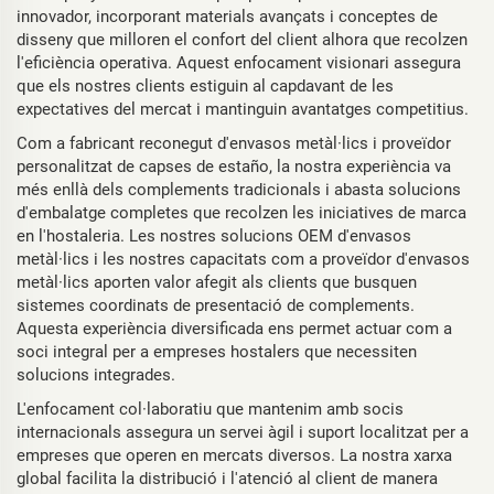
innovador, incorporant materials avançats i conceptes de
disseny que milloren el confort del client alhora que recolzen
l'eficiència operativa. Aquest enfocament visionari assegura
que els nostres clients estiguin al capdavant de les
expectatives del mercat i mantinguin avantatges competitius.
Com a fabricant reconegut d'envasos metàl·lics i proveïdor
personalitzat de capses de estaño, la nostra experiència va
més enllà dels complements tradicionals i abasta solucions
d'embalatge completes que recolzen les iniciatives de marca
en l'hostaleria. Les nostres solucions OEM d'envasos
metàl·lics i les nostres capacitats com a proveïdor d'envasos
metàl·lics aporten valor afegit als clients que busquen
sistemes coordinats de presentació de complements.
Aquesta experiència diversificada ens permet actuar com a
soci integral per a empreses hostalers que necessiten
solucions integrades.
L'enfocament col·laboratiu que mantenim amb socis
internacionals assegura un servei àgil i suport localitzat per a
empreses que operen en mercats diversos. La nostra xarxa
global facilita la distribució i l'atenció al client de manera