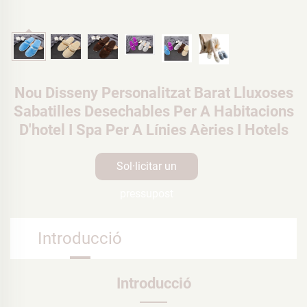
Nou Disseny Personalitzat Barat Lluxoses
Sabatilles Desechables Per A Habitacions
D'hotel I Spa Per A Línies Aèries I Hotels
Sol·licitar un
pressupost
Introducció
Introducció