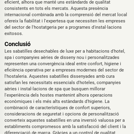
eficient, alhora que manté uns estàndards de qualitat
consistents en tots els mercats. Aquesta presència
internacional combinada amb la comprensió del mercat local
ofereix la fiabilitat i l'expertesa que necessiten les empreses
del sector de l'hostatgeria per a programes d'instal·lacions
exitosos.
Conclusió
Les sabatilles desechables de luxe per a habitacions d'hotel,
spa i companyies aèries de disseny nou i personalitzades
representen una convergència ideal entre confort, higiene i
eficiència operativa per a empreses modernes del sector de
l'hostaleria. Aquestes sabatilles dissenyades amb cura
satisfan les necessitats essencials d'hoteles, companyies
aèries i instal·lacions de spa que busquen millorar
l'experiència dels hostes mantenint alhora operacions
econòmiques i els més alts estàndards d'higiene. La
combinació de característiques de confort superiors,
consideracions de seguretat i opcions de personalització
converteix aquestes sabatilles en una inversió valuosa per a
establiments compromesos amb la satisfacció del client i la
diferenciació de marca. Gràcies a un control de qualitat