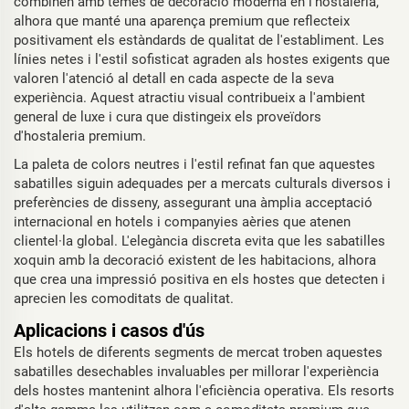
combinen amb temes de decoració moderna en l'hostaleria,
alhora que manté una aparença premium que reflecteix
positivament els estàndards de qualitat de l'establiment. Les
línies netes i l'estil sofisticat agraden als hostes exigents que
valoren l'atenció al detall en cada aspecte de la seva
experiència. Aquest atractiu visual contribueix a l'ambient
general de luxe i cura que distingeix els proveïdors
d'hostaleria premium.
La paleta de colors neutres i l'estil refinat fan que aquestes
sabatilles siguin adequades per a mercats culturals diversos i
preferències de disseny, assegurant una àmplia acceptació
internacional en hotels i companyies aèries que atenen
clientel·la global. L'elegància discreta evita que les sabatilles
xoquin amb la decoració existent de les habitacions, alhora
que crea una impressió positiva en els hostes que detecten i
aprecien les comoditats de qualitat.
Aplicacions i casos d'ús
Els hotels de diferents segments de mercat troben aquestes
sabatilles desechables invaluables per millorar l'experiència
dels hostes mantenint alhora l'eficiència operativa. Els resorts