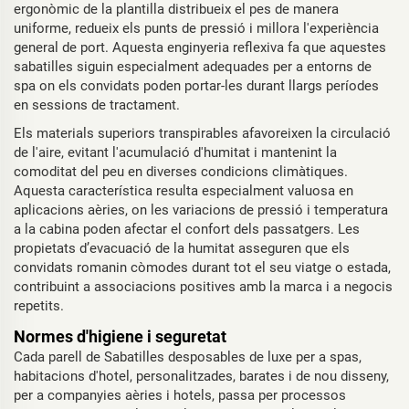
ergonòmic de la plantilla distribueix el pes de manera
uniforme, redueix els punts de pressió i millora l'experiència
general de port. Aquesta enginyeria reflexiva fa que aquestes
sabatilles siguin especialment adequades per a entorns de
spa on els convidats poden portar-les durant llargs períodes
en sessions de tractament.
Els materials superiors transpirables afavoreixen la circulació
de l'aire, evitant l'acumulació d'humitat i mantenint la
comoditat del peu en diverses condicions climàtiques.
Aquesta característica resulta especialment valuosa en
aplicacions aèries, on les variacions de pressió i temperatura
a la cabina poden afectar el confort dels passatgers. Les
propietats d’evacuació de la humitat asseguren que els
convidats romanin còmodes durant tot el seu viatge o estada,
contribuint a associacions positives amb la marca i a negocis
repetits.
Normes d'higiene i seguretat
Cada parell de Sabatilles desposables de luxe per a spas,
habitacions d'hotel, personalitzades, barates i de nou disseny,
per a companyies aèries i hotels, passa per processos