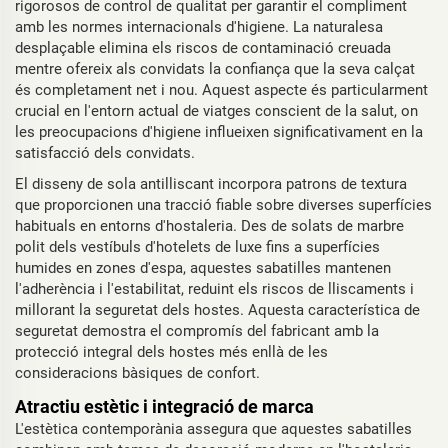
rigorosos de control de qualitat per garantir el compliment
amb les normes internacionals d'higiene. La naturalesa
desplaçable elimina els riscos de contaminació creuada
mentre ofereix als convidats la confiança que la seva calçat
és completament net i nou. Aquest aspecte és particularment
crucial en l'entorn actual de viatges conscient de la salut, on
les preocupacions d'higiene influeixen significativament en la
satisfacció dels convidats.
El disseny de sola antilliscant incorpora patrons de textura
que proporcionen una tracció fiable sobre diverses superfícies
habituals en entorns d'hostaleria. Des de solats de marbre
polit dels vestíbuls d'hotelets de luxe fins a superfícies
humides en zones d'espa, aquestes sabatilles mantenen
l'adherència i l'estabilitat, reduint els riscos de lliscaments i
millorant la seguretat dels hostes. Aquesta característica de
seguretat demostra el compromís del fabricant amb la
protecció integral dels hostes més enllà de les
consideracions bàsiques de confort.
Atractiu estètic i integració de marca
L'estètica contemporània assegura que aquestes sabatilles