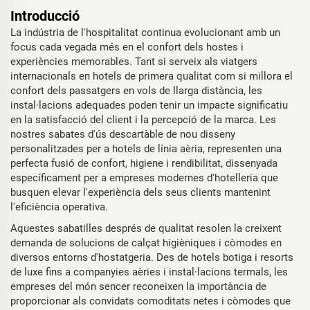
Introducció
La indústria de l'hospitalitat continua evolucionant amb un
focus cada vegada més en el confort dels hostes i
experiències memorables. Tant si serveix als viatgers
internacionals en hotels de primera qualitat com si millora el
confort dels passatgers en vols de llarga distància, les
instal·lacions adequades poden tenir un impacte significatiu
en la satisfacció del client i la percepció de la marca. Les
nostres sabates d'ús descartàble de nou disseny
personalitzades per a hotels de línia aèria, representen una
perfecta fusió de confort, higiene i rendibilitat, dissenyada
específicament per a empreses modernes d'hotelleria que
busquen elevar l'experiència dels seus clients mantenint
l'eficiència operativa.
Aquestes sabatilles després de qualitat resolen la creixent
demanda de solucions de calçat higièniques i còmodes en
diversos entorns d'hostatgeria. Des de hotels botiga i resorts
de luxe fins a companyies aèries i instal·lacions termals, les
empreses del món sencer reconeixen la importància de
proporcionar als convidats comoditats netes i còmodes que