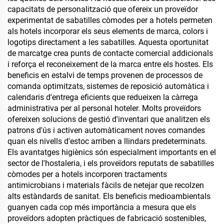
capacitats de personalització que ofereix un proveïdor
experimentat de sabatilles còmodes per a hotels permeten
als hotels incorporar els seus elements de marca, colors i
logotips directament a les sabatilles. Aquesta oportunitat
de marcatge crea punts de contacte comercial addicionals
i reforça el reconeixement de la marca entre els hostes. Els
beneficis en estalvi de temps provenen de processos de
comanda optimitzats, sistemes de reposició automàtica i
calendaris d'entrega eficients que redueixen la càrrega
administrativa per al personal hoteler. Molts proveïdors
ofereixen solucions de gestió d'inventari que analitzen els
patrons d'ús i activen automàticament noves comandes
quan els nivells d'estoc arriben a llindars predeterminats.
Els avantatges higiènics són especialment importants en el
sector de l'hostaleria, i els proveïdors reputats de sabatilles
còmodes per a hotels incorporen tractaments
antimicrobians i materials fàcils de netejar que recolzen
alts estàndards de sanitat. Els beneficis medioambientals
guanyen cada cop més importància a mesura que els
proveïdors adopten pràctiques de fabricació sostenibles,