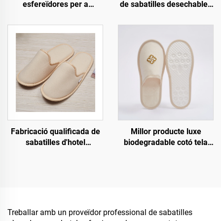
esfereïdores per a
de sabatilles desechables
companyies aèries amb
personalitzades per a
venda al por major
hotel, esfereïdor i
econòmica, sabatilles
companyies aèries,
desechables suaus i
sabatilles biodegradables
còmodes per a habitació
per a homes i dones,
d'hotel, unisexe
fabricant amb venda al por
major
Fabricació qualificada de
Millor producte luxe
sabatilles d'hotel
biodegradable cotó tela
ecològiques, sabatilles
fons de pasta sabatilles
biodegradables suaus i
d'hotel amb logotip
còmodes per a convidats
personalitzat per a hotel i
d'hotel, esfereïdor i
aerolínia
companyies aèries
Treballar amb un proveïdor professional de sabatilles