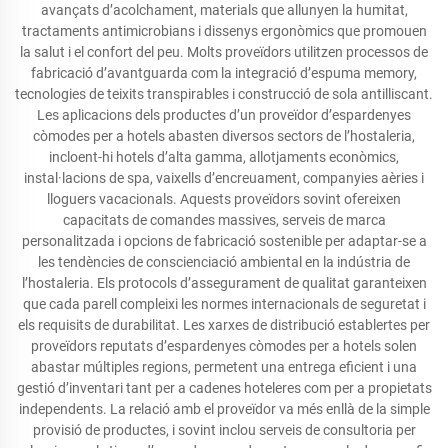
avançats d’acolchament, materials que allunyen la humitat,
tractaments antimicrobians i dissenys ergonòmics que promouen
la salut i el confort del peu. Molts proveïdors utilitzen processos de
fabricació d’avantguarda com la integració d’espuma memory,
tecnologies de teixits transpirables i construcció de sola antilliscant.
Les aplicacions dels productes d’un proveïdor d’espardenyes
còmodes per a hotels abasten diversos sectors de l’hostaleria,
incloent-hi hotels d’alta gamma, allotjaments econòmics,
instal·lacions de spa, vaixells d’encreuament, companyies aèries i
lloguers vacacionals. Aquests proveïdors sovint ofereixen
capacitats de comandes massives, serveis de marca
personalitzada i opcions de fabricació sostenible per adaptar-se a
les tendències de conscienciació ambiental en la indústria de
l’hostaleria. Els protocols d’assegurament de qualitat garanteixen
que cada parell compleixi les normes internacionals de seguretat i
els requisits de durabilitat. Les xarxes de distribució establertes per
proveïdors reputats d’espardenyes còmodes per a hotels solen
abastar múltiples regions, permetent una entrega eficient i una
gestió d’inventari tant per a cadenes hoteleres com per a propietats
independents. La relació amb el proveïdor va més enllà de la simple
provisió de productes, i sovint inclou serveis de consultoria per