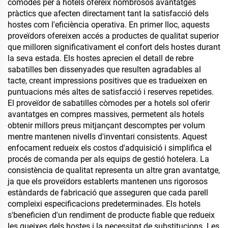
còmodes per a hotels ofereix nombrosos avantatges
pràctics que afecten directament tant la satisfacció dels
hostes com l'eficiència operativa. En primer lloc, aquests
proveïdors ofereixen accés a productes de qualitat superior
que milloren significativament el confort dels hostes durant
la seva estada. Els hostes aprecien el detall de rebre
sabatilles ben dissenyades que resulten agradables al
tacte, creant impressions positives que es tradueixen en
puntuacions més altes de satisfacció i reserves repetides.
El proveïdor de sabatilles còmodes per a hotels sol oferir
avantatges en compres massives, permetent als hotels
obtenir millors preus mitjançant descomptes per volum
mentre mantenen nivells d'inventari consistents. Aquest
enfocament redueix els costos d'adquisició i simplifica el
procés de comanda per als equips de gestió hotelera. La
consistència de qualitat representa un altre gran avantatge,
ja que els proveïdors establerts mantenen uns rigorosos
estàndards de fabricació que asseguren que cada parell
compleixi especificacions predeterminades. Els hotels
s'beneficien d'un rendiment de producte fiable que redueix
les queixes dels hostes i la necessitat de substitucions. Les