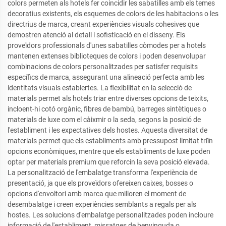
colors permeten als hotels fer coincidir les sabatilles amb els temes
decoratius existents, els esquemes de colors de les habitacions o les
directrius de marca, creant experiències visuals cohesives que
demostren atenció al detall i sofisticació en el disseny. Els
proveïdors professionals d'unes sabatilles còmodes per a hotels
mantenen extenses biblioteques de colors i poden desenvolupar
combinacions de colors personalitzades per satisfer requisits
específics de marca, assegurant una alineació perfecta amb les
identitats visuals establertes. La flexibilitat en la selecció de
materials permet als hotels triar entre diverses opcions de teixits,
incloent-hi cotó orgànic, fibres de bambú, barreges sintètiques o
materials de luxe com el càixmir o la seda, segons la posició de
l'establiment i les expectatives dels hostes. Aquesta diversitat de
materials permet que els establiments amb pressupost limitat triïn
opcions econòmiques, mentre que els establiments de luxe poden
optar per materials premium que reforcin la seva posició elevada.
La personalització de l'embalatge transforma l'experiència de
presentació, ja que els proveïdors ofereixen caixes, bosses o
opcions d'envoltori amb marca que milloren el moment de
desembalatge i creen experiències semblants a regals per als
hostes. Les solucions d'embalatge personalitzades poden incloure
informació de l'establiment, missatges de benvinguda o