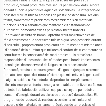
pesticides i substàncies químiques perilloses del procés de
producció, creant productes més segurs per als convidats i alhora
donant suport a pràctiques agrícoles sostenibles. La integració de
polièster reciclat utilitza ampolles de plàstic postconsum i residus
tèxtils, transformant problemes mediambientals en materials
funcionals per a sabatilles que mantenen els estàndards de
durabilitat i comoditat exigits pels establiments hotelers.
L’aprovació de fibra de bambú aprofita recursos renovables de
ràpid creixement que necessiten mínim aigua i cap pesticida durant
el seu cultiu, proporcionant propietats naturalment antimicrobianes
i d’absorció de la humitat que milloren el confort del client mentre es
contribueix a la conservació del medi ambient. Els proveïdors
responsables d’unes sabatilles còmodes per a hotels implementen
tecnologies de conservació de l’aigua en els processos de
fabricació, reduint el consum general d’aigua mitjançant sistemes
tancats i tècniques de tintura eficients que minimitzen la generació
d’aigües residuals. Els mètodes de producció energèticament
eficients incorporen fonts d’energia renovable, optimitzen els fluxos
de treball de fabricació i utilitzen equips dissenyats per reduir el
consum d’energia durant els cicles de producció de sabatilles. Els
programes de reducció de residus es centren a minimitzar el
desperdici de materials mitjançant tècniques de tall precises, el