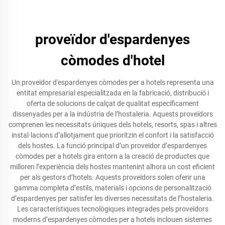
proveïdor d'espardenyes
còmodes d'hotel
Un proveïdor d'espardenyes còmodes per a hotels representa una
entitat empresarial especialitzada en la fabricació, distribució i
oferta de solucions de calçat de qualitat específicament
dissenyades per a la indústria de l’hostaleria. Aquests proveïdors
comprenen les necessitats úniques dels hotels, resorts, spas i altres
instal·lacions d’allotjament que prioritzin el confort i la satisfacció
dels hostes. La funció principal d’un proveïdor d’espardenyes
còmodes per a hotels gira entorn a la creació de productes que
milloren l’experiència dels hostes mantenint alhora un cost eficient
per als gestors d’hotels. Aquests proveïdors solen oferir una
gamma completa d’estils, materials i opcions de personalització
d’espardenyes per satisfer les diverses necessitats de l’hostaleria.
Les característiques tecnològiques integrades pels proveïdors
moderns d’espardenyes còmodes per a hotels inclouen sistemes