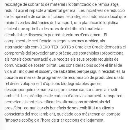
reciclatge de sobrants de material i l’optimització de l’embalatge,
reduint així el impacte ambiental general. Les iniciatives de reducció
de l’empremta de carboni inclouen estratègies d’adquisició local que
minimitzen les distàncies de transport, una planificació logística
eficient que optimitza les rutes de distribució i materials
d’embalatge dissenyats per reduir volums d’enviament. El
compliment de certificacions segons normes ambientals
internacionals com OEKO-TEX, GOTS o Cradle to Cradle demostra el
compromís del proveïdor amb pràctiques sostenibles i proporciona
als hotels documentació que recolza els seus propis requisits de
comunicació de sostenibilitat. Les consideracions sobre el final de
vida útil inclouen el disseny de sabatilles perquè siguin reciclables, la
posada en marxa de programes de recuperació de productes usats
i el desenvolupament d’opcions biodegradables que es
descomponguin de manera segura sense causar danys al medi
ambient. Les pràctiques de cadena d’aprovisionament transparent
permeten als hotels verificar les afirmacions ambientals del
proveïdor i comunicar els beneficis de sostenibilitat als clients
conscients del medi ambient, que cada cop més tenen en compte
l’impacte ecològic a l’hora de triar opcions d’allotjament.