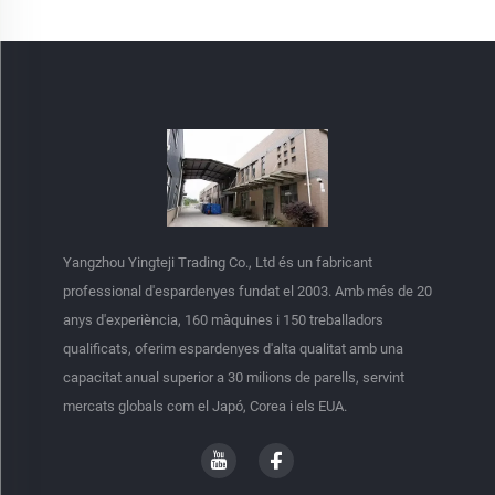
Yangzhou Yingteji Trading Co., Ltd és un fabricant
professional d'espardenyes fundat el 2003. Amb més de 20
anys d'experiència, 160 màquines i 150 treballadors
qualificats, oferim espardenyes d'alta qualitat amb una
capacitat anual superior a 30 milions de parells, servint
mercats globals com el Japó, Corea i els EUA.