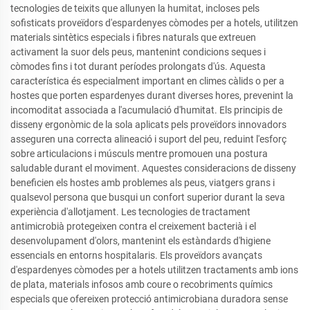
tecnologies de teixits que allunyen la humitat, incloses pels
sofisticats proveïdors d'espardenyes còmodes per a hotels, utilitzen
materials sintètics especials i fibres naturals que extreuen
activament la suor dels peus, mantenint condicions seques i
còmodes fins i tot durant períodes prolongats d'ús. Aquesta
característica és especialment important en climes càlids o per a
hostes que porten espardenyes durant diverses hores, prevenint la
incomoditat associada a l'acumulació d'humitat. Els principis de
disseny ergonòmic de la sola aplicats pels proveïdors innovadors
asseguren una correcta alineació i suport del peu, reduint l'esforç
sobre articulacions i músculs mentre promouen una postura
saludable durant el moviment. Aquestes consideracions de disseny
beneficien els hostes amb problemes als peus, viatgers grans i
qualsevol persona que busqui un confort superior durant la seva
experiència d'allotjament. Les tecnologies de tractament
antimicrobià protegeixen contra el creixement bacterià i el
desenvolupament d'olors, mantenint els estàndards d'higiene
essencials en entorns hospitalaris. Els proveïdors avançats
d'espardenyes còmodes per a hotels utilitzen tractaments amb ions
de plata, materials infosos amb coure o recobriments químics
especials que ofereixen protecció antimicrobiana duradora sense