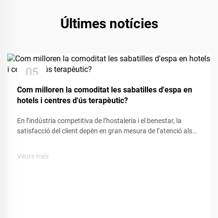
Últimes notícies
05
Dec
Com milloren la comoditat les sabatilles d'espa en
hotels i centres d'ús terapèutic?
En l’indústria competitiva de l’hostaleria i el benestar, la
satisfacció del client depèn en gran mesura de l’atenció als
detalls i les comoditats. Entre els nombrosos elements que
influeixen en l’experiència del client, les sabatilles d’espa
Veure més
tenen un paper clau per crear una sensació de...