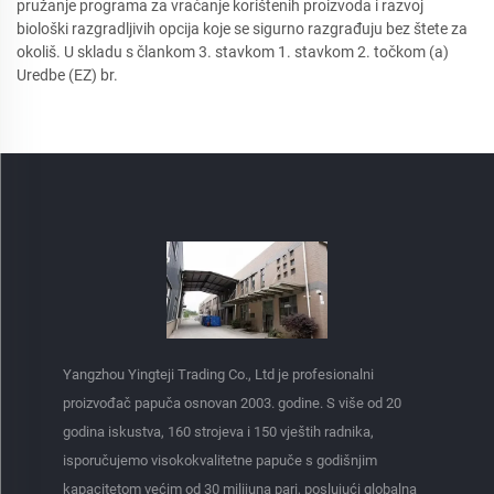
pružanje programa za vraćanje korištenih proizvoda i razvoj
biološki razgradljivih opcija koje se sigurno razgrađuju bez štete za
okoliš. U skladu s člankom 3. stavkom 1. stavkom 2. točkom (a)
Uredbe (EZ) br.
Yangzhou Yingteji Trading Co., Ltd je profesionalni
proizvođač papuča osnovan 2003. godine. S više od 20
godina iskustva, 160 strojeva i 150 vještih radnika,
isporučujemo visokokvalitetne papuče s godišnjim
kapacitetom većim od 30 milijuna pari, poslujući globalna