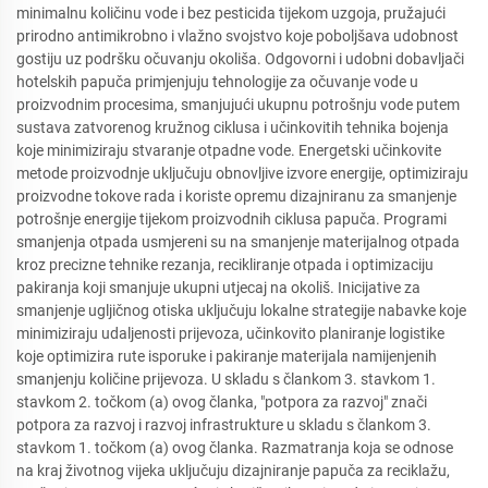
minimalnu količinu vode i bez pesticida tijekom uzgoja, pružajući
prirodno antimikrobno i vlažno svojstvo koje poboljšava udobnost
gostiju uz podršku očuvanju okoliša. Odgovorni i udobni dobavljači
hotelskih papuča primjenjuju tehnologije za očuvanje vode u
proizvodnim procesima, smanjujući ukupnu potrošnju vode putem
sustava zatvorenog kružnog ciklusa i učinkovitih tehnika bojenja
koje minimiziraju stvaranje otpadne vode. Energetski učinkovite
metode proizvodnje uključuju obnovljive izvore energije, optimiziraju
proizvodne tokove rada i koriste opremu dizajniranu za smanjenje
potrošnje energije tijekom proizvodnih ciklusa papuča. Programi
smanjenja otpada usmjereni su na smanjenje materijalnog otpada
kroz precizne tehnike rezanja, recikliranje otpada i optimizaciju
pakiranja koji smanjuje ukupni utjecaj na okoliš. Inicijative za
smanjenje ugljičnog otiska uključuju lokalne strategije nabavke koje
minimiziraju udaljenosti prijevoza, učinkovito planiranje logistike
koje optimizira rute isporuke i pakiranje materijala namijenjenih
smanjenju količine prijevoza. U skladu s člankom 3. stavkom 1.
stavkom 2. točkom (a) ovog članka, "potpora za razvoj" znači
potpora za razvoj i razvoj infrastrukture u skladu s člankom 3.
stavkom 1. točkom (a) ovog članka. Razmatranja koja se odnose
na kraj životnog vijeka uključuju dizajniranje papuča za reciklažu,