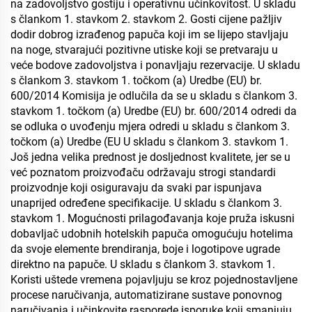
na zadovoljstvo gostiju i operativnu učinkovitost. U skladu
s člankom 1. stavkom 2. stavkom 2. Gosti cijene pažljiv
dodir dobrog izrađenog papuča koji im se lijepo stavljaju
na noge, stvarajući pozitivne utiske koji se pretvaraju u
veće bodove zadovoljstva i ponavljaju rezervacije. U skladu
s člankom 3. stavkom 1. točkom (a) Uredbe (EU) br.
600/2014 Komisija je odlučila da se u skladu s člankom 3.
stavkom 1. točkom (a) Uredbe (EU) br. 600/2014 odredi da
se odluka o uvođenju mjera odredi u skladu s člankom 3.
točkom (a) Uredbe (EU U skladu s člankom 3. stavkom 1.
Još jedna velika prednost je dosljednost kvalitete, jer se u
već poznatom proizvođaču održavaju strogi standardi
proizvodnje koji osiguravaju da svaki par ispunjava
unaprijed određene specifikacije. U skladu s člankom 3.
stavkom 1. Mogućnosti prilagođavanja koje pruža iskusni
dobavljač udobnih hotelskih papuča omogućuju hotelima
da svoje elemente brendiranja, boje i logotipove ugrade
direktno na papuče. U skladu s člankom 3. stavkom 1.
Koristi uštede vremena pojavljuju se kroz pojednostavljene
procese naručivanja, automatizirane sustave ponovnog
naručivanja i učinkovite rasporede isporuke koji smanjuju