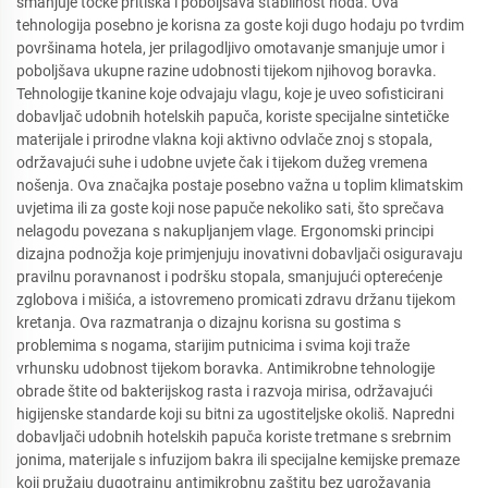
smanjuje točke pritiska i poboljšava stabilnost hoda. Ova
tehnologija posebno je korisna za goste koji dugo hodaju po tvrdim
površinama hotela, jer prilagodljivo omotavanje smanjuje umor i
poboljšava ukupne razine udobnosti tijekom njihovog boravka.
Tehnologije tkanine koje odvajaju vlagu, koje je uveo sofisticirani
dobavljač udobnih hotelskih papuča, koriste specijalne sintetičke
materijale i prirodne vlakna koji aktivno odvlače znoj s stopala,
održavajući suhe i udobne uvjete čak i tijekom dužeg vremena
nošenja. Ova značajka postaje posebno važna u toplim klimatskim
uvjetima ili za goste koji nose papuče nekoliko sati, što sprečava
nelagodu povezana s nakupljanjem vlage. Ergonomski principi
dizajna podnožja koje primjenjuju inovativni dobavljači osiguravaju
pravilnu poravnanost i podršku stopala, smanjujući opterećenje
zglobova i mišića, a istovremeno promicati zdravu držanu tijekom
kretanja. Ova razmatranja o dizajnu korisna su gostima s
problemima s nogama, starijim putnicima i svima koji traže
vrhunsku udobnost tijekom boravka. Antimikrobne tehnologije
obrade štite od bakterijskog rasta i razvoja mirisa, održavajući
higijenske standarde koji su bitni za ugostiteljske okoliš. Napredni
dobavljači udobnih hotelskih papuča koriste tretmane s srebrnim
jonima, materijale s infuzijom bakra ili specijalne kemijske premaze
koji pružaju dugotrajnu antimikrobnu zaštitu bez ugrožavanja