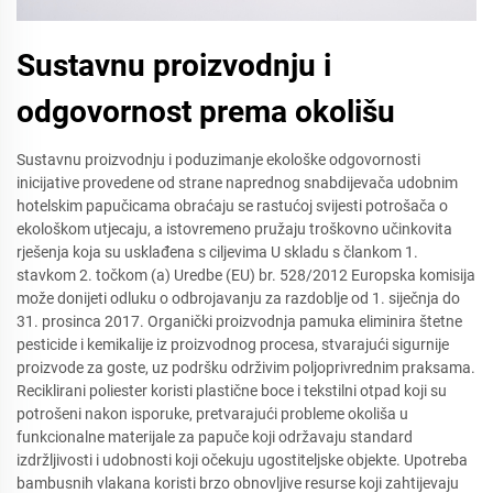
Sustavnu proizvodnju i
odgovornost prema okolišu
Sustavnu proizvodnju i poduzimanje ekološke odgovornosti
inicijative provedene od strane naprednog snabdijevača udobnim
hotelskim papučicama obraćaju se rastućoj svijesti potrošača o
ekološkom utjecaju, a istovremeno pružaju troškovno učinkovita
rješenja koja su usklađena s ciljevima U skladu s člankom 1.
stavkom 2. točkom (a) Uredbe (EU) br. 528/2012 Europska komisija
može donijeti odluku o odbrojavanju za razdoblje od 1. siječnja do
31. prosinca 2017. Organički proizvodnja pamuka eliminira štetne
pesticide i kemikalije iz proizvodnog procesa, stvarajući sigurnije
proizvode za goste, uz podršku održivim poljoprivrednim praksama.
Reciklirani poliester koristi plastične boce i tekstilni otpad koji su
potrošeni nakon isporuke, pretvarajući probleme okoliša u
funkcionalne materijale za papuče koji održavaju standard
izdržljivosti i udobnosti koji očekuju ugostiteljske objekte. Upotreba
bambusnih vlakana koristi brzo obnovljive resurse koji zahtijevaju