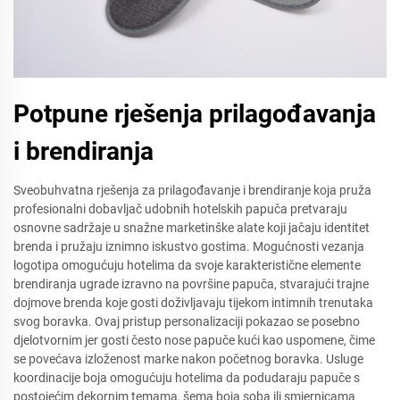
Potpune rješenja prilagođavanja
i brendiranja
Sveobuhvatna rješenja za prilagođavanje i brendiranje koja pruža
profesionalni dobavljač udobnih hotelskih papuča pretvaraju
osnovne sadržaje u snažne marketinške alate koji jačaju identitet
brenda i pružaju iznimno iskustvo gostima. Mogućnosti vezanja
logotipa omogućuju hotelima da svoje karakteristične elemente
brendiranja ugrade izravno na površine papuča, stvarajući trajne
dojmove brenda koje gosti doživljavaju tijekom intimnih trenutaka
svog boravka. Ovaj pristup personalizaciji pokazao se posebno
djelotvornim jer gosti često nose papuče kući kao uspomene, čime
se povećava izloženost marke nakon početnog boravka. Usluge
koordinacije boja omogućuju hotelima da podudaraju papuče s
postojećim dekornim temama, šema boja soba ili smjernicama