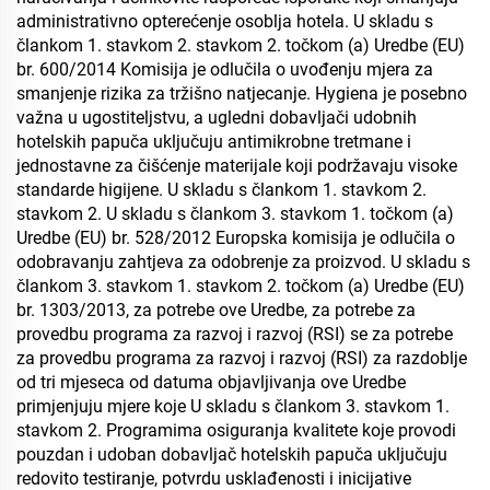
administrativno opterećenje osoblja hotela. U skladu s
člankom 1. stavkom 2. stavkom 2. točkom (a) Uredbe (EU)
br. 600/2014 Komisija je odlučila o uvođenju mjera za
smanjenje rizika za tržišno natjecanje. Hygiena je posebno
važna u ugostiteljstvu, a ugledni dobavljači udobnih
hotelskih papuča uključuju antimikrobne tretmane i
jednostavne za čišćenje materijale koji podržavaju visoke
standarde higijene. U skladu s člankom 1. stavkom 2.
stavkom 2. U skladu s člankom 3. stavkom 1. točkom (a)
Uredbe (EU) br. 528/2012 Europska komisija je odlučila o
odobravanju zahtjeva za odobrenje za proizvod. U skladu s
člankom 3. stavkom 1. stavkom 2. točkom (a) Uredbe (EU)
br. 1303/2013, za potrebe ove Uredbe, za potrebe za
provedbu programa za razvoj i razvoj (RSI) se za potrebe
za provedbu programa za razvoj i razvoj (RSI) za razdoblje
od tri mjeseca od datuma objavljivanja ove Uredbe
primjenjuju mjere koje U skladu s člankom 3. stavkom 1.
stavkom 2. Programima osiguranja kvalitete koje provodi
pouzdan i udoban dobavljač hotelskih papuča uključuju
redovito testiranje, potvrdu usklađenosti i inicijative