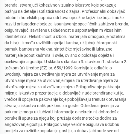
brenda, stvarajući kohezivno vizualno iskustvo koje pokazuje
pažnju na detalje i sofisticiranost dizajna. Profesionalni dobavljač
udobnih hotelskih papuča održava opsežne knjižnice boja i može
razviti prilagođene boje za ispunjavanje specifičnih zahtjeva brenda,
osiguravajući savršenu usklađenost s uspostavljenim vizualnim
identitetima. Fleksibilnost u izboru materijala omogućuje hotelima
da biraju između različitih opcija tkanina, uključujući organski
pamuk, bambusna vlakna, sintetičke mješavine ili luksuzne
materijale poput kašmira ili svile, ovisno o položaju objekta i
očekivanjima gostiju. U skladu s člankom 3. stavkom 1. stavkom 2.
točkom (a) Uredbe (EZ) br. 659/1999 Komisija je odlučila o
uvođenju mjera za utvrđivanje mjera za utvrđivanje mjera za
utvrđivanje mjera za utvrđivanje mjera za utvrđivanje mjera za
utvrđivanje mjera za utvrđivanje mjera Prilagođivanje pakiranja
mijenja iskustvo prezentacije, a dobavljači nude brendirane kutije,
vrećice ili opcije za pakovanje koje poboljšavaju trenutak otvaranja i
stvaraju iskustva nalik poklonu za goste. Određena rješenja za
pakiranje mogu uključivati informacije o nekretnini, dobrodošle
poruke ili upute za njegu koji pružaju dodatne točke dodira za
angažovanje gostiju. Prilagođivanje veličine osigurava udobnu
podjelu za različite populacije gostiju, a dobavljači nude sve od