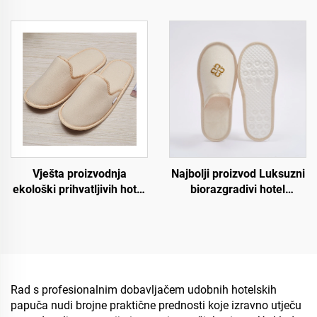
papuče za zrakoplovstvo i
papuča za hotel spa i
spa, uniseks, jednokratne,
zrakoplovstvo,
meke i udobne papuče za
jednokratne papuče za
hotelske sobe
muškarce i žene,
sljedbeno nabavljanje
proizvođača
biorazgradivih papuča
Vješta proizvodnja
Najbolji proizvod Luksuzni
ekološki prihvatljivih hotel
biorazgradivi hotel
papuča, mekih i udobnih
prijedlozi od pamučnog
biorazgradivih papuča za
platna s dna od celuloze
goste hotela, spa i
Prilagođeni logotip za
zrakoplovstvo
hotele i zrakoplove
Rad s profesionalnim dobavljačem udobnih hotelskih
papuča nudi brojne praktične prednosti koje izravno utječu