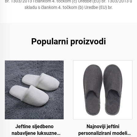
br. 1303/2013 i člankom 4. točkom (c) Uredbe (EU) br. 1303/2013 u
skladu s člankom 4. točkom (b) Uredbe (EU) br.
Popularni proizvodi
Jeftine sljedbeno
Najnoviji jeftini
nabavljene luksuzne
personalizirani modeli