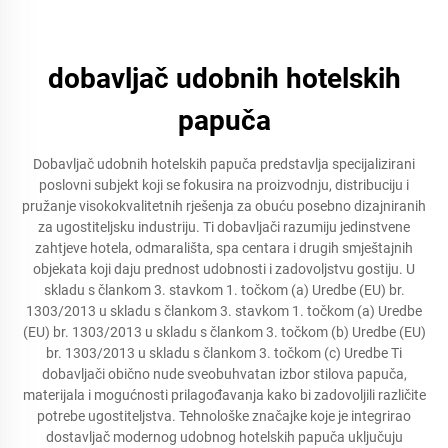
dobavljač udobnih hotelskih
papuča
Dobavljač udobnih hotelskih papuča predstavlja specijalizirani
poslovni subjekt koji se fokusira na proizvodnju, distribuciju i
pružanje visokokvalitetnih rješenja za obuću posebno dizajniranih
za ugostiteljsku industriju. Ti dobavljači razumiju jedinstvene
zahtjeve hotela, odmarališta, spa centara i drugih smještajnih
objekata koji daju prednost udobnosti i zadovoljstvu gostiju. U
skladu s člankom 3. stavkom 1. točkom (a) Uredbe (EU) br.
1303/2013 u skladu s člankom 3. stavkom 1. točkom (a) Uredbe
(EU) br. 1303/2013 u skladu s člankom 3. točkom (b) Uredbe (EU)
br. 1303/2013 u skladu s člankom 3. točkom (c) Uredbe Ti
dobavljači obično nude sveobuhvatan izbor stilova papuča,
materijala i mogućnosti prilagođavanja kako bi zadovoljili različite
potrebe ugostiteljstva. Tehnološke značajke koje je integrirao
dostavljač modernog udobnog hotelskih papuča uključuju