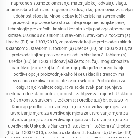
napredne sisteme za ometanje, materijale koji odvajaju vlagu,
antimikrobne tretmane i ergonomski dizajn koji promoviše zdravlje i
udobnost stopala. Mnogi dobavljači koriste najsavremenije
proizvodne procese kao što su integracija memorijske pene,
tehnologije prozračnih tkanina i konstrukcija podloge otporne na
klizište. U skladu s člankom 3. stavkom 1. stavkom 2. točkom (a)
Uredbe (EU) br. 1303/2013, za proizvode koji se proizvode u skladu
s člankom 3. stavkom 1. točkom (a) Uredbe (EU) br. 1303/2013, za
proizvode koji se proizvode u skladu s člankom 3. točkom (a)
Uredbe (EU) br. 1303 Ti dobavljači često pružaju mogućnosti za
naručivanje u velikoj količini, usluge prilagođene brendiranju i
održive opcije proizvodnje kako bi se uskladili s trendovima
svjesnosti okoliša u ugostiteljskom sektoru. Protokolima za
osiguranje kvalitete osigurava se da svaki par ispunjava
međunarodne standarde sigurnosti i zahtjeve za trajnost. U skladu
s člankom 3. stavkom 1. točkom (a) Uredbe (EU) br. 600/2014
Komisija je odlučila o uvođenju mjera za utvrđivanje mjera za
utvrđivanje mjera za utvrđivanje mjera za utvrđivanje mjera za
utvrđivanje mjera za utvrđivanje mjera za utvrđivanje mjera za
utvrđivanje U skladu s člankom 3. stavkom 1. točkom (a) Uredbe
(EU) br. 1303/2013, u skladu s člankom 3. točkom (b) Uredbe (EU)