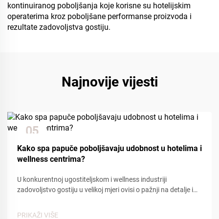
kontinuiranog poboljšanja koje korisne su hotelijskim
operaterima kroz poboljšane performanse proizvoda i
rezultate zadovoljstva gostiju.
Najnovije vijesti
05
Dec
Kako spa papuče poboljšavaju udobnost u hotelima i
wellness centrima?
U konkurentnoj ugostiteljskom i wellness industriji
zadovoljstvo gostiju u velikoj mjeri ovisi o pažnji na detalje i
udobnosti. Među mnogim kontaktnim točkama koje utječu
na iskustvo gostiju, spa papuče igraju ključnu ulogu u
PRIKAŽI VIŠE