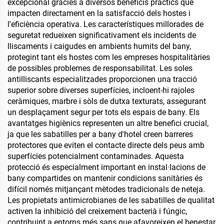
excepcional gràcies a diversos beneficis pràctics que
impacten directament en la satisfacció dels hostes i
l'eficiència operativa. Les característiques millorades de
seguretat redueixen significativament els incidents de
lliscaments i caigudes en ambients humits del bany,
protegint tant els hostes com les empreses hospitalitàries
de possibles problemes de responsabilitat. Les soles
antilliscants especialitzades proporcionen una tracció
superior sobre diverses superfícies, incloent-hi rajoles
ceràmiques, marbre i sòls de dutxa texturats, assegurant
un desplaçament segur per tots els espais de bany. Els
avantatges higiènics representen un altre benefici crucial,
ja que les sabatilles per a bany d'hotel creen barreres
protectores que eviten el contacte directe dels peus amb
superfícies potencialment contaminades. Aquesta
protecció és especialment important en instal·lacions de
bany compartides on mantenir condicions sanitàries és
difícil només mitjançant mètodes tradicionals de neteja.
Les propietats antimicrobianes de les sabatilles de qualitat
activen la inhibició del creixement bacterià i fúngic,
contribuint a entorns més sans que afavoreixen el benestar