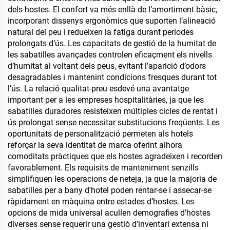
dels hostes. El confort va més enllà de l’amortiment bàsic,
incorporant dissenys ergonòmics que suporten l’alineació
natural del peu i redueixen la fatiga durant períodes
prolongats d’ús. Les capacitats de gestió de la humitat de
les sabatilles avançades controlen eficaçment els nivells
d’humitat al voltant dels peus, evitant l’aparició d’odors
desagradables i mantenint condicions fresques durant tot
l’ús. La relació qualitat-preu esdevé una avantatge
important per a les empreses hospitalitàries, ja que les
sabatilles duradores resisteixen múltiples cicles de rentat i
ús prolongat sense necessitar substitucions freqüents. Les
oportunitats de personalització permeten als hotels
reforçar la seva identitat de marca oferint alhora
comoditats pràctiques que els hostes agradeixen i recorden
favorablement. Els requisits de manteniment senzills
simplifiquen les operacions de neteja, ja que la majoria de
sabatilles per a bany d'hotel poden rentar-se i assecar-se
ràpidament en màquina entre estades d’hostes. Les
opcions de mida universal acullen demografies d’hostes
diverses sense requerir una gestió d’inventari extensa ni