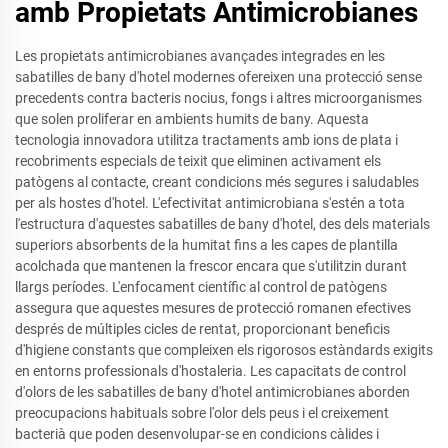
amb Propietats Antimicrobianes
Les propietats antimicrobianes avançades integrades en les
sabatilles de bany d'hotel modernes ofereixen una protecció sense
precedents contra bacteris nocius, fongs i altres microorganismes
que solen proliferar en ambients humits de bany. Aquesta
tecnologia innovadora utilitza tractaments amb ions de plata i
recobriments especials de teixit que eliminen activament els
patògens al contacte, creant condicions més segures i saludables
per als hostes d'hotel. L'efectivitat antimicrobiana s'estén a tota
l'estructura d'aquestes sabatilles de bany d'hotel, des dels materials
superiors absorbents de la humitat fins a les capes de plantilla
acolchada que mantenen la frescor encara que s'utilitzin durant
llargs períodes. L'enfocament científic al control de patògens
assegura que aquestes mesures de protecció romanen efectives
després de múltiples cicles de rentat, proporcionant beneficis
d'higiene constants que compleixen els rigorosos estàndards exigits
en entorns professionals d'hostaleria. Les capacitats de control
d'olors de les sabatilles de bany d'hotel antimicrobianes aborden
preocupacions habituals sobre l'olor dels peus i el creixement
bacterià que poden desenvolupar-se en condicions càlides i