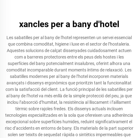
xancles per a bany d'hotel
Les sabatilles per al bany de l'hotel representen un servei essencial
que combina comoditat, higiene i luxe en el sector de l’hostaleria.
Aquestes solucions de calçat dissenyades cuidadosament actuen
com a barreres protectores entre els peus dels hostes i les
superfícies del bany potencialment insalubres, oferint alhora una
comoditat incomparable durant moments íntims de relaxació. Les
sabatilles modernes per al bany de l’hotel incorporen materials
avançats i dissenys ergonòmics que prioritzin tant la funcionalitat
com la satisfacció del client. La funció principal de les sabatilles per
al bany de l’hotel va més enllà de la simple protecció del peu, ja que
inclou l’absorció d’humitat, la resistència al lliscament i l’aïllament
tèrmic sobre rajoles fredes. Els dissenys actuals inclouen
tecnologies especialitzades en la sola que ofereixen una adherència
excepcional sobre superfícies humides, reduint significativament el
risc d’accidents en entorns de bany. Els materials de la part superior
solen ser teixits de sequedat ràpida o sintètics impermeables que