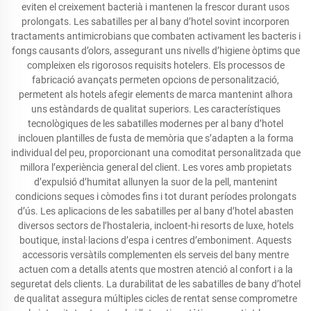
eviten el creixement bacterià i mantenen la frescor durant usos
prolongats. Les sabatilles per al bany d’hotel sovint incorporen
tractaments antimicrobians que combaten activament les bacteris i
fongs causants d’olors, assegurant uns nivells d’higiene òptims que
compleixen els rigorosos requisits hotelers. Els processos de
fabricació avançats permeten opcions de personalització,
permetent als hotels afegir elements de marca mantenint alhora
uns estàndards de qualitat superiors. Les característiques
tecnològiques de les sabatilles modernes per al bany d’hotel
inclouen plantilles de fusta de memòria que s’adapten a la forma
individual del peu, proporcionant una comoditat personalitzada que
millora l’experiència general del client. Les vores amb propietats
d’expulsió d’humitat allunyen la suor de la pell, mantenint
condicions seques i còmodes fins i tot durant períodes prolongats
d’ús. Les aplicacions de les sabatilles per al bany d’hotel abasten
diversos sectors de l’hostaleria, incloent-hi resorts de luxe, hotels
boutique, instal·lacions d’espa i centres d’emboniment. Aquests
accessoris versàtils complementen els serveis del bany mentre
actuen com a detalls atents que mostren atenció al confort i a la
seguretat dels clients. La durabilitat de les sabatilles de bany d’hotel
de qualitat assegura múltiples cicles de rentat sense comprometre