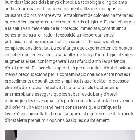
humides típiques dels banys d'hotel. La tecnologia d'ingredients
actius funciona contínuament per neutralitzar els compostos
causants d'olors mentre evita l'establiment de colònies bacterianes
que podrien comprometre els estàndards d'higiene. Els beneficis per
a la salut van més enllà de la protecció immediata, contribuint al
benestar general en reduir l'exposició a microorganismes
potencialment nocius que podrien causar infeccions o altres
complicacions de salut. La confiança que experimenten els hostes
en saber que tenen accés a sabatilles de bany d'hotel higienitzades
augmenta el seu confort general i satisfacció amb l'experiència
d'allotjament. Els beneficis operatius per a la neteja d'hotel inclouen
menys preocupacions per la contaminació creuada entre hostes i
procediments de sanitització simplificats que faciliten processos
eficients de rotació. L'efectivitat duradora dels tractaments
antimicrobians assegura que les sabatilles de bany d'hotel
mantinguin les seves qualitats protectores durant tota la seva vida
útil, oferint un valor i rendiment consistents que justifiquen la
inversió en comoditats de qualitat que distingeixen els establiments
d'hostaleria premium d'opcions bàsiques d'allotjament.