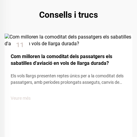
Consells i trucs
11
Dec
Com milloren la comoditat dels passatgers els
sabatilles d'aviació en vols de llarga durada?
Els vols llargs presenten reptes únics per a la comoditat dels
passatgers, amb períodes prolongats asseguts, canvis de
pressió a la cabina i mobilitat limitada que afecten el
benestar del viatger. Entre les diverses comoditats
Veure més
proporcionades per les companyies aèries, les sabatilles
d'aviació...