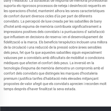
bany i relaxació. La durabilitat de l'espuma de memòria professional
suporta els rigorosos processos de neteja i desinfecció requerits en
les operacions d'hotel, mantenint alhora les seves característiques
de confort durant diversos cicles d'ús per part de diferents
convidats. La percepció de luxe creada per les sabatilles de bany
d'hotel amb espuma de memòria contribueix significativament a
impressions positives dels convidats i a puntuacions d' satisfacció
que influeixen en decisions de reserva i en el desenvolupament de
fidelització a la marca. Els beneficis terapèutics inclouen una millora
de la circulació i una reducció de la pressió sobre àrees sensibles
dels peus, fet que fa que aquestes sabatilles siguin especialment
valuoses per a convidats amb dificultats de mobilitat o condicions
mèdiques que afecten el confort dels peus. La inversió en la
tecnologia d'espuma de memòria demostra un compromís amb el
confort dels convidats que distingeix les marques d'hostaleria
premium i justifica tarifes d'habitació més elevades mitjançant
propostes de valor afegit que els convidats aprecien i recorden molt
temps després d'haver finalitzat la seva estada.