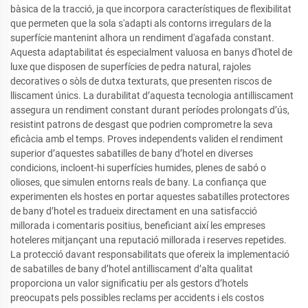
bàsica de la tracció, ja que incorpora característiques de flexibilitat
que permeten que la sola s'adapti als contorns irregulars de la
superfície mantenint alhora un rendiment d'agafada constant.
Aquesta adaptabilitat és especialment valuosa en banys d'hotel de
luxe que disposen de superfícies de pedra natural, rajoles
decoratives o sòls de dutxa texturats, que presenten riscos de
lliscament únics. La durabilitat d’aquesta tecnologia antilliscament
assegura un rendiment constant durant períodes prolongats d’ús,
resistint patrons de desgast que podrien comprometre la seva
eficàcia amb el temps. Proves independents validen el rendiment
superior d’aquestes sabatilles de bany d’hotel en diverses
condicions, incloent-hi superfícies humides, plenes de sabó o
olioses, que simulen entorns reals de bany. La confiança que
experimenten els hostes en portar aquestes sabatilles protectores
de bany d’hotel es tradueix directament en una satisfacció
millorada i comentaris positius, beneficiant així les empreses
hoteleres mitjançant una reputació millorada i reserves repetides.
La protecció davant responsabilitats que ofereix la implementació
de sabatilles de bany d’hotel antilliscament d’alta qualitat
proporciona un valor significatiu per als gestors d’hotels
preocupats pels possibles reclams per accidents i els costos