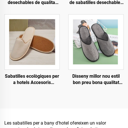
desechables de qualitat
de sabatilles desechables
elevada ecològiques amb
personalitzades per a
forro tou per a convidats
hotel, esfereïdor i
per a habitacions d'hotel
companyies aèries,
sabatilles biodegradables
per a homes i dones,
fabricant amb venda al por
major
Disseny millor nou estil
Sabatilles ecològiques per
bon preu bona qualitat
a hotels Accesoris
requisits estrictes de
Sabatilles per a convidats
procés ajust còmode
OEM Sabatilles
sabatilles desechables
desechables per a hotel a
d'hotel i aerolínia
la venda
Les sabatilles per a bany d'hotel ofereixen un valor