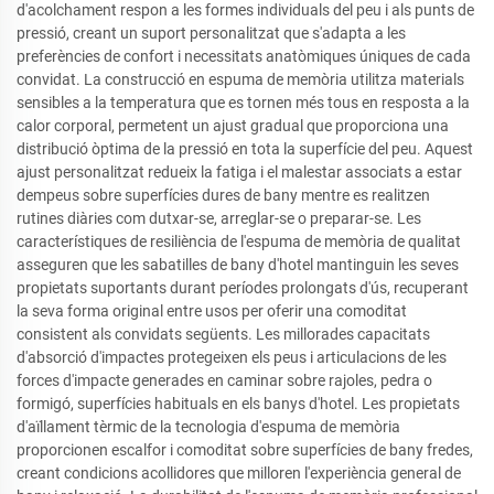
d'acolchament respon a les formes individuals del peu i als punts de
pressió, creant un suport personalitzat que s'adapta a les
preferències de confort i necessitats anatòmiques úniques de cada
convidat. La construcció en espuma de memòria utilitza materials
sensibles a la temperatura que es tornen més tous en resposta a la
calor corporal, permetent un ajust gradual que proporciona una
distribució òptima de la pressió en tota la superfície del peu. Aquest
ajust personalitzat redueix la fatiga i el malestar associats a estar
dempeus sobre superfícies dures de bany mentre es realitzen
rutines diàries com dutxar-se, arreglar-se o preparar-se. Les
característiques de resiliència de l'espuma de memòria de qualitat
asseguren que les sabatilles de bany d'hotel mantinguin les seves
propietats suportants durant períodes prolongats d'ús, recuperant
la seva forma original entre usos per oferir una comoditat
consistent als convidats següents. Les millorades capacitats
d'absorció d'impactes protegeixen els peus i articulacions de les
forces d'impacte generades en caminar sobre rajoles, pedra o
formigó, superfícies habituals en els banys d'hotel. Les propietats
d'aïllament tèrmic de la tecnologia d'espuma de memòria
proporcionen escalfor i comoditat sobre superfícies de bany fredes,
creant condicions acollidores que milloren l'experiència general de