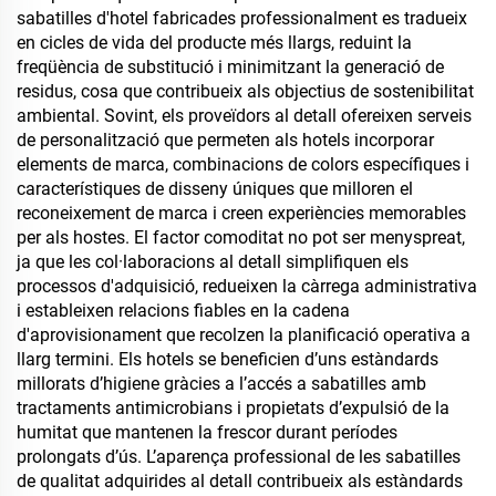
sabatilles d'hotel fabricades professionalment es tradueix
en cicles de vida del producte més llargs, reduint la
freqüència de substitució i minimitzant la generació de
residus, cosa que contribueix als objectius de sostenibilitat
ambiental. Sovint, els proveïdors al detall ofereixen serveis
de personalització que permeten als hotels incorporar
elements de marca, combinacions de colors específiques i
característiques de disseny úniques que milloren el
reconeixement de marca i creen experiències memorables
per als hostes. El factor comoditat no pot ser menyspreat,
ja que les col·laboracions al detall simplifiquen els
processos d'adquisició, redueixen la càrrega administrativa
i estableixen relacions fiables en la cadena
d'aprovisionament que recolzen la planificació operativa a
llarg termini. Els hotels se beneficien d’uns estàndards
millorats d’higiene gràcies a l’accés a sabatilles amb
tractaments antimicrobians i propietats d’expulsió de la
humitat que mantenen la frescor durant períodes
prolongats d’ús. L’aparença professional de les sabatilles
de qualitat adquirides al detall contribueix als estàndards