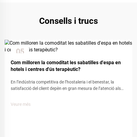
Consells i trucs
05
Dec
Com milloren la comoditat les sabatilles d'espa en
hotels i centres d'ús terapèutic?
En l’indústria competitiva de l’hostaleria i el benestar, la
satisfacció del client depèn en gran mesura de l’atenció als
detalls i les comoditats. Entre els nombrosos elements que
influeixen en l’experiència del client, les sabatilles d’espa
Veure més
tenen un paper clau per crear una sensació de...