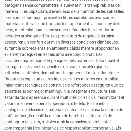
patògens sense comprometre la suavitat ni la transpirabilitat del
material. Les capacitats d'evacuació de la humitat de les sabatilles
premium al por major presenten fibres sintètiques avançades i
materials naturals que transporten ràpidament la suor lluny dels
peus, mantenint condicions seques i còmodes fins i tot durant
períodes prolongats d'ús. Les propietats de regulació tèrmica
asseguren un confort òptim en diverses condicions climàtiques,
evitant la sobrecalenta en ambients càlids mentre proporcionen
aïllament adequat en espais amb aire condicionat. Les
característiques hipoal·lergèniques dels materials d'alta qualitat
protegeixen els hostes sensibles de reaccions al·lèrgiques i
irritacions cutànies, demostrant l'engagement de la indústria de
l'hostaleria cap a uns cures inclusives. Les millores en durabilitat
mitjançant tècniques de construcció reforçades asseguren que les
sabatilles al por major mantinguin la integritat estructural i els
estàndards d'aparença durant múltiples cicles d'ús, maximitzant el
valor de la inversió per als operadors d'hotels. Els beneficis
ecològics de l'elecció de materials sostenibles, inclosa la conreu de
cotó orgànic, la recollida de fibra de bambú i la integració de
continguts reciclats, s'alinien amb la consciència ambiental
contemporània i les iniciatives de responsabilitat corporativa. Els