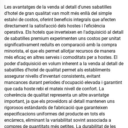
Les avantatges de la venda al detall d'unes sabatilles
d'hotel de gran qualitat van molt més enllà del simple
estalvi de costos, oferint beneficis integrals que afecten
directament la satisfacció dels hostes i l'eficiència
operativa. Els hotels que inverteixen en l'adquisició al detall
de sabatilles premium experimenten uns costos per unitat
significativament reduïts en comparació amb la compra
minorista, el que els permet allotjar recursos de manera
més eficaç en altres serveis i comoditats per a hostes. El
poder d'adquisició en volum inherent a la venda al detall de
sabatilles d'hotel de qualitat permet als establiments
assegurar nivells d'inventari consistents, evitant
mancances durant períodes d'ocupació elevada i garantint
que cada hoste rebi el mateix nivell de confort. La
coherència de qualitat representa un altre avantatge
important, ja que els proveïdors al detall mantenen uns
rigorosos estàndards de fabricació que garanteixen
especificacions uniformes del producte en tots els
encàrrecs, eliminant la variabilitat sovint associada a
compres de quantitats més petites. La durabilitat de les