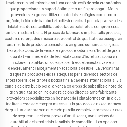
tractaments antimicrobians i una construcció de sola ergonòmica
que proporciona un suport òptim per a un ús prolongat. Molts
proveïdors en gross utilitzen materials ecològics com el cotó
orgànic, la fibra de bambú i el polièster reciclat per adaptar-se a les
iniciatives de sostenibilitat adoptades pels hotels compromesos
amb el medi ambient. El procés de fabricació implica talls precisos,
costures reforçades i mesures de control de qualitat que asseguren
uns nivells de producte consistents en grans comandes en gross.
Les aplicacions de la venda en gross de sabatilles d'hotel de gran
qualitat van més enllà de les habitacions d'hotel tradicionals i
inclouen instal·lacions d'espa, centres de benestar, vaixells
d'encreuament i allotjaments vacacionals de luxe. La versatilitat
d'aquests productes els fa adequats per a diversos sectors de
l'hostatgeria, des d'hotels botiga fins a cadenes internacionals. Els
canals de distribució per a la venda en gross de sabatilles d'hotel de
gran qualitat solen incloure relacions directes amb fabricants,
proveïdors especialitzats en hostatgeria i plataformes en línia que
faciliten acords de compra massiva. Els protocols d'assegurament
de qualitat garanteixen que cada parella compleixi normes estrictes
de seguretat, incloent proves d'antilliscant, avaluacions de
durabilitat dels materials i anàlisis de comoditat. Les opcions