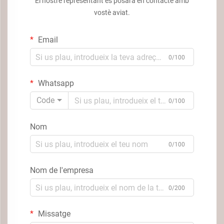
El nostre representant es posarà en contacte amb
vostè aviat.
Email
0/100
Whatsapp
Code
0/100
Nom
0/100
Nom de l'empresa
0/200
Missatge