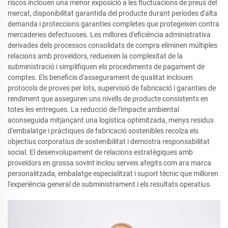
riscos inclouen una menor exposició a les fluctuacions de preus del
mercat, disponibilitat garantida del producte durant períodes d'alta
demanda i proteccions garanties completes que protegeixen contra
mercaderies defectuoses. Les millores d'eficiència administrativa
derivades dels processos consolidats de compra eliminen múltiples
relacions amb proveïdors, redueixen la complexitat de la
subministració i simplifiquen els procediments de pagament de
comptes. Els beneficis d'assegurament de qualitat inclouen
protocols de proves per lots, supervisió de fabricació i garanties de
rendiment que asseguren uns nivells de producte consistents en
totes les entregues. La reducció de l'impacte ambiental
aconseguida mitjançant una logística optimitzada, menys residus
d'embalatge i pràctiques de fabricació sostenibles recolza els
objectius corporatius de sostenibilitat i demostra responsabilitat
social. El desenvolupament de relacions estratègiques amb
proveïdors en grossa sovint inclou serveis afegits com ara marca
personalitzada, embalatge especialitzat i suport tècnic que milloren
l'experiència general de subministrament i els resultats operatius.