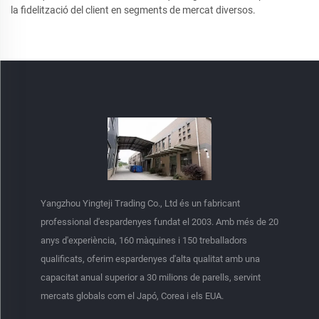
la fidelització del client en segments de mercat diversos.
Yangzhou Yingteji Trading Co., Ltd és un fabricant
professional d'espardenyes fundat el 2003. Amb més de 20
anys d'experiència, 160 màquines i 150 treballadors
qualificats, oferim espardenyes d'alta qualitat amb una
capacitat anual superior a 30 milions de parells, servint
mercats globals com el Japó, Corea i els EUA.