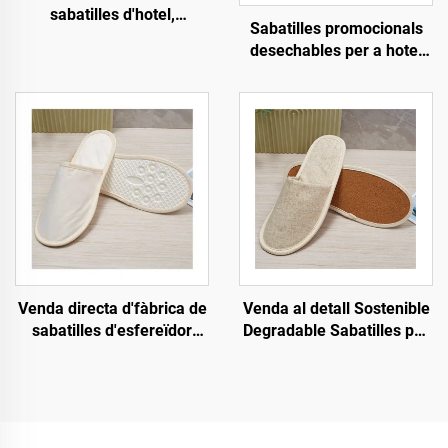
sabatilles d'hotel,
Sabatilles promocionals
esfereïdores i de
desechables per a hotel
companyies aèries de
ecològiques per a venda al
vellut de coral de qualitat
por major, sabatilles
elevada amb logotip
d'hotel per a passatgers
personalitzat
de companyies aèries
Venda directa d'fàbrica de
Venda al detall Sostenible
sabatilles d'esfereïdor
Degradable Sabatilles per
amb sola de pasta,
a Hotel i Companyies
ecològiques, amb logotip
Aèries Sabatilles
personalitzat, sabatilles
ecològiques Sabatilles de
d'hotel desechables
cotó i llenç per a homes i
dones