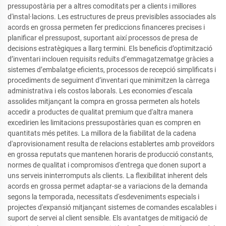
pressupostària per a altres comoditats per a clients i millores
d'instal·lacions. Les estructures de preus previsibles associades als
acords en grossa permeten fer prediccions financeres precises i
planificar el pressupost, suportant així processos de presa de
decisions estratègiques a llarg termini. Els beneficis d’optimització
d’inventari inclouen requisits reduïts d’emmagatzematge gràcies a
sistemes d’embalatge eficients, processos de recepció simplificats i
procediments de seguiment d’inventari que minimitzen la càrrega
administrativa i els costos laborals. Les economies d’escala
assolides mitjançant la compra en grossa permeten als hotels
accedir a productes de qualitat premium que d'altra manera
excedirien les limitacions pressupostàries quan es compren en
quantitats més petites. La millora de la fiabilitat de la cadena
d'aprovisionament resulta de relacions establertes amb proveïdors
en grossa reputats que mantenen horaris de producció constants,
normes de qualitat i compromisos d'entrega que donen suport a
uns serveis ininterromputs als clients. La flexibilitat inherent dels
acords en grossa permet adaptar-se a variacions de la demanda
segons la temporada, necessitats d'esdeveniments especials i
projectes d'expansió mitjançant sistemes de comandes escalables i
suport de servei al client sensible. Els avantatges de mitigació de