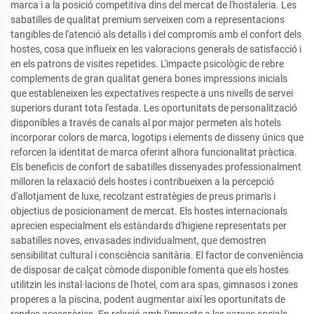
marca i a la posició competitiva dins del mercat de l'hostaleria. Les
sabatilles de qualitat premium serveixen com a representacions
tangibles de l'atenció als detalls i del compromís amb el confort dels
hostes, cosa que influeix en les valoracions generals de satisfacció i
en els patrons de visites repetides. L'impacte psicològic de rebre
complements de gran qualitat genera bones impressions inicials
que estableneixen les expectatives respecte a uns nivells de servei
superiors durant tota l'estada. Les oportunitats de personalització
disponibles a través de canals al por major permeten als hotels
incorporar colors de marca, logotips i elements de disseny únics que
reforcen la identitat de marca oferint alhora funcionalitat pràctica.
Els beneficis de confort de sabatilles dissenyades professionalment
milloren la relaxació dels hostes i contribueixen a la percepció
d'allotjament de luxe, recolzant estratègies de preus primaris i
objectius de posicionament de mercat. Els hostes internacionals
aprecien especialment els estàndards d'higiene representats per
sabatilles noves, envasades individualment, que demostren
sensibilitat cultural i consciència sanitària. El factor de conveniència
de disposar de calçat còmode disponible fomenta que els hostes
utilitzin les instal·lacions de l'hotel, com ara spas, gimnasos i zones
properes a la piscina, podent augmentar així les oportunitats de
rendes accessòries. En relació amb l'impacte a les xarxes socials,