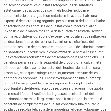
cal tenir en compte les qualitats fotogèniques de sabatilles
estèticament atractives que sovint els hostes inclouen en
documentació de viatges i comentaris en línia, creant així una
exposició de màrqueting orgànica per a la marca de l'hotel. El valor
de retenció de les sabatilles de qualitat com a records allarga
l'exposició de la marca més enllà de la durada de l'estada, servint
com a recordatoris duradors d'experiències positives que influeixen
en decisions futures de reserva. Les millores d'eficiència del
personal resulten de protocols estandarditzats de subministrament
de sabatilles que redueixen la complexitat de la neteja i asseguren
uns estàndards consistents de presentació de les habitacions. Els
beneficis per a la salut i la seguretat de proporcionar calçat net i
còmode contribueixen al benestar dels hostes i demostren cura
proactiva, cosa que distingeix els allotjaments premium de les
alternatives econòmiques. El desenvolupament d'una avantatge
competitiu mitjançant la provisió superior de complements crea
oportunitats de diferenciació que recolzen el creixement de quota
de mercat i l'optimització de les ingressos. L'enfortiment del
patrimoni de marca a llarg termini assolit mitjançant la prestació
coherent de complements de qualitat construeix una reputació
sòlida que recolza l'eficàcia del màrqueting i el desenvolupament de