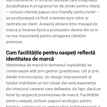
sau indiferente. În schimb, unitățile care integrează
durabilitatea în programul lor de dotări pentru clienți
— inclusiv oferind papuci eco-friendly pentru hotel —
se poziționează ca fiind orientate spre viitor și
centrate pe client. Această aliniere între mesajul de
marcă și livrarea fizică a produselor devine din ce în
ce mai importantă pentru atragerea clienților
premium.
Cum facilitățile pentru oaspeți reflectă
identitatea de marcă
Identitatea de marcă în domeniul ospitalității se
construiește atât prin gesturi grandioase, cât și prin
detalii microscopice. Un design impresionant al
holului stabilește un ton vizual, dar este experiența
din interiorul camerei care definește, de fapt, dacă un
hotel își respectă promisiunea de marcă. Facilitățile
pentru oaspeți, inclusiv papucii ecologici pentru
hoteluri, acționează ca ambasadori tridimensionali ai