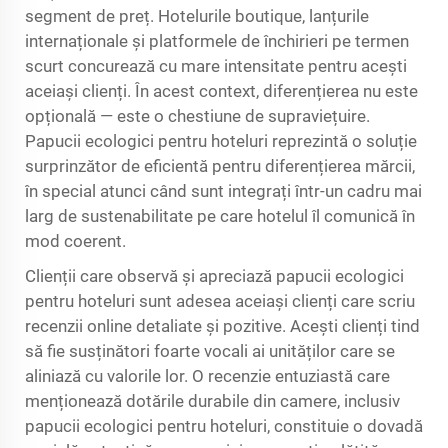
segment de preț. Hotelurile boutique, lanțurile
internaționale și platformele de închirieri pe termen
scurt concurează cu mare intensitate pentru acești
aceiași clienți. În acest context, diferențierea nu este
opțională — este o chestiune de supraviețuire.
Papucii ecologici pentru hoteluri reprezintă o soluție
surprinzător de eficientă pentru diferențierea mărcii,
în special atunci când sunt integrați într-un cadru mai
larg de sustenabilitate pe care hotelul îl comunică în
mod coerent.
Clienții care observă și apreciază papucii ecologici
pentru hoteluri sunt adesea aceiași clienți care scriu
recenzii online detaliate și pozitive. Acești clienți tind
să fie susținători foarte vocali ai unităților care se
aliniază cu valorile lor. O recenzie entuziastă care
menționează dotările durabile din camere, inclusiv
papucii ecologici pentru hoteluri, constituie o dovadă