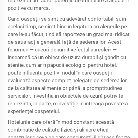
reprezintă un factor puternic de stimulare a asocierii
pozitive cu marca.
Când oaspeții se simt cu adevărat confortabili și, în
același timp, se simt bine în legătură cu alegerile pe
care le-au făcut, tind să raporteze un grad mai ridicat
de satisfacție generală față de șederea lor. Acest
fenomen — uneori denumit «efectul aureolei» —
înseamnă că un obiect de uzură durabil și gândit cu
atenție, cum ar fi papucii ecologici pentru hotel,
poate influența pozitiv modul în care oaspeții
evaluează aspecte complet nelegate de șederea lor,
de la calitatea alimentelor până la promptitudinea
serviciilor. Investiția în obiectele de uzură potrivite
reprezintă, în parte, o investiție în întreaga poveste a
experienței oaspetelui.
Hotelurile care oferă în mod constant această
combinație de calitate fizică și aliniere etică
construiesc ceva pe care concurenții îl găsesc foarte