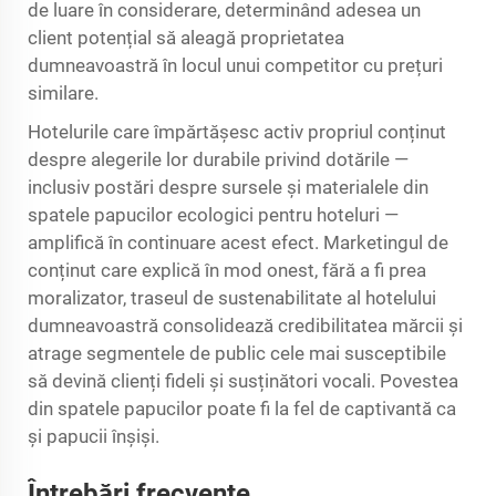
de luare în considerare, determinând adesea un
client potențial să aleagă proprietatea
dumneavoastră în locul unui competitor cu prețuri
similare.
Hotelurile care împărtășesc activ propriul conținut
despre alegerile lor durabile privind dotările —
inclusiv postări despre sursele și materialele din
spatele papucilor ecologici pentru hoteluri —
amplifică în continuare acest efect. Marketingul de
conținut care explică în mod onest, fără a fi prea
moralizator, traseul de sustenabilitate al hotelului
dumneavoastră consolidează credibilitatea mărcii și
atrage segmentele de public cele mai susceptibile
să devină clienți fideli și susținători vocali. Povestea
din spatele papucilor poate fi la fel de captivantă ca
și papucii înșiși.
Întrebări frecvente