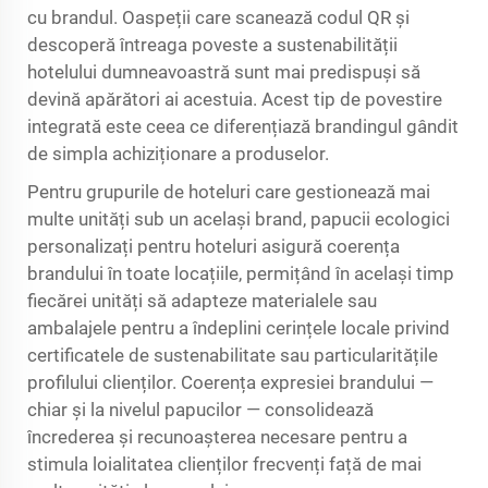
cu brandul. Oaspeții care scanează codul QR și
descoperă întreaga poveste a sustenabilității
hotelului dumneavoastră sunt mai predispuși să
devină apărători ai acestuia. Acest tip de povestire
integrată este ceea ce diferențiază brandingul gândit
de simpla achiziționare a produselor.
Pentru grupurile de hoteluri care gestionează mai
multe unități sub un același brand, papucii ecologici
personalizați pentru hoteluri asigură coerența
brandului în toate locațiile, permițând în același timp
fiecărei unități să adapteze materialele sau
ambalajele pentru a îndeplini cerințele locale privind
certificatele de sustenabilitate sau particularitățile
profilului clienților. Coerența expresiei brandului —
chiar și la nivelul papucilor — consolidează
încrederea și recunoașterea necesare pentru a
stimula loialitatea clienților frecvenți față de mai