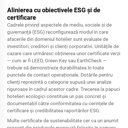
Alinierea cu obiectivele ESG și de
certificare
Cadrele privind aspectele de mediu, sociale și de
guvernanță (ESG) reconfigurează modul în care
afacerile din domeniul hotelier sunt evaluate de
investitori, creditori și clienți corporativi. Unitățile de
cazare care urmăresc obținerea unor certificate verzi
— cum ar fi LEED, Green Key sau EarthCheck —
trebuie să demonstreze durabilitatea în toate
punctele de contact operaționale. Dotările pentru
clienți reprezintă o categorie supusă unei analize
riguroase în cadrul acestor cadre. Trecerea la papuci
hotelieri ecologici constituie un pas concret și
documentabil către conformitatea cu cerințele de
certificare și credibilitatea raportărilor ESG.
Multe certificate de sustenabilitate cer ca un anumit
procent din produsele monouză folosite în camere