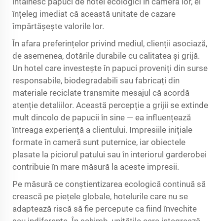
întâlnesc papuci de hotel ecologici în camera lor, ei
înțeleg imediat că această unitate de cazare
împărtășește valorile lor.
În afara preferințelor privind mediul, clienții asociază,
de asemenea, dotările durabile cu calitatea și grijă.
Un hotel care investește în papuci proveniți din surse
responsabile, biodegradabili sau fabricați din
materiale reciclate transmite mesajul că acordă
atenție detaliilor. Această percepție a grijii se extinde
mult dincolo de papucii în sine — ea influențează
întreaga experiență a clientului. Impresiile inițiale
formate în cameră sunt puternice, iar obiectele
plasate la piciorul patului sau în interiorul garderobei
contribuie în mare măsură la aceste impresii.
Pe măsură ce conștientizarea ecologică continuă să
crească pe piețele globale, hotelurile care nu se
adaptează riscă să fie percepute ca fiind învechite