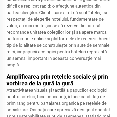
dificil de replicat rapid: o afecțiune autentică din
partea clienților. Clienții care simt că sunt înțeleși și
respectați de alegerile hotelului, fundamentate pe
valori, au mai multe șanse să rezerve din nou, să
recomande unitatea colegilor lor și să apere marca
pe forumurile online și platformele de recenzii. Acest
tip de loialitate se construiește prin sute de semnale
mici, iar papucii ecologici pentru hoteluri reprezintă
un semnal important în această conversație mai
amplă.
Amplificarea prin rețelele sociale și prin
vorbirea de la gură la gură
Atractivitatea vizuală și tactilă a papucilor ecologici
pentru hoteluri, bine concepuți, îi face candidați de
prim rang pentru partajarea organică pe rețelele de
socializare. Oaspeții care apreciază designul orientat
spre sustenabilitate sunt, de asemenea, statistic mai