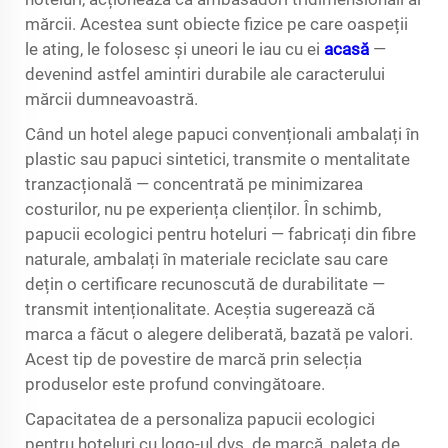
mărcii. Acestea sunt obiecte fizice pe care oaspeții
le ating, le folosesc și uneori le iau cu ei
acasă
—
devenind astfel amintiri durabile ale caracterului
mărcii dumneavoastră.
Când un hotel alege papuci convenționali ambalați în
plastic sau papuci sintetici, transmite o mentalitate
tranzacțională — concentrată pe minimizarea
costurilor, nu pe experiența clienților. În schimb,
papucii ecologici pentru hoteluri — fabricați din fibre
naturale, ambalați în materiale reciclate sau care
dețin o certificare recunoscută de durabilitate —
transmit intenționalitate. Aceștia sugerează că
marca a făcut o alegere deliberată, bazată pe valori.
Acest tip de povestire de marcă prin selecția
produselor este profund convingătoare.
Capacitatea de a personaliza papucii ecologici
pentru hoteluri cu logo-ul dvs. de marcă, paleta de