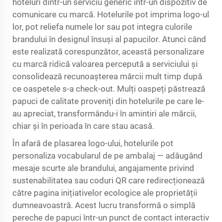
hoteluri dintr-un serviciu generic într-un dispozitiv de
comunicare cu marcă. Hotelurile pot imprima logo-ul
lor, pot reliefa numele lor sau pot integra culorile
brandului în designul însuși al papucilor. Atunci când
este realizată corespunzător, această personalizare
cu marcă ridică valoarea percepută a serviciului și
consolidează recunoașterea mărcii mult timp după
ce oaspetele s-a check-out. Mulți oaspeți păstrează
papuci de calitate proveniți din hotelurile pe care le-
au apreciat, transformându-i în amintiri ale mărcii,
chiar și în perioada în care stau acasă.
În afară de plasarea logo-ului, hotelurile pot
personaliza vocabularul de pe ambalaj — adăugând
mesaje scurte ale brandului, angajamente privind
sustenabilitatea sau coduri QR care redirecționează
către pagina inițiativelor ecologice ale proprietății
dumneavoastră. Acest lucru transformă o simplă
pereche de papuci într-un punct de contact interactiv