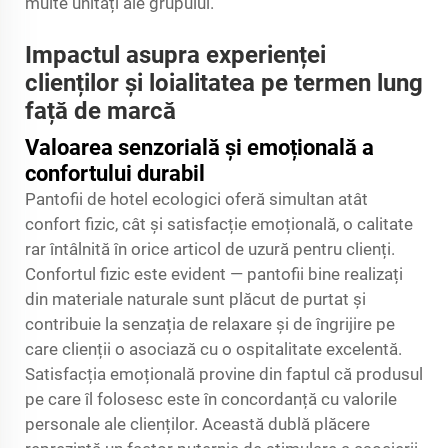
multe unități ale grupului.
Impactul asupra experienței
clienților și loialitatea pe termen lung
față de marcă
Valoarea senzorială și emoțională a
confortului durabil
Pantofii de hotel ecologici oferă simultan atât
confort fizic, cât și satisfacție emoțională, o calitate
rar întâlnită în orice articol de uzură pentru clienți.
Confortul fizic este evident — pantofii bine realizați
din materiale naturale sunt plăcut de purtat și
contribuie la senzația de relaxare și de îngrijire pe
care clienții o asociază cu o ospitalitate excelentă.
Satisfacția emoțională provine din faptul că produsul
pe care îl folosesc este în concordanță cu valorile
personale ale clienților. Această dublă plăcere