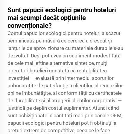
Sunt papucii ecologici pentru hoteluri
mai scumpi decât opțiunile
convenționale?
Costul papucilor ecologici pentru hoteluri a scăzut
semnificativ pe măsură ce cererea a crescut și
lanțurile de aprovizionare cu materiale durabile s-au
dezvoltat. Deși pot avea un supliment modest față
de cele mai ieftine alternative sintetice, mulți
operatori hotelieri constată că rentabilitatea
investiției — evaluată prin intermediul scorurilor
îmbunătățite de satisfacție a clienților, al recenziilor
online îmbunătățite, al conformității cu certificatele
de durabilitate și al atragerii clienților corporativi —
justifică pe deplin costul suplimentar. Atunci când
sunt achiziționate în cantități mari prin canale OEM,
papucii ecologici pentru hoteluri pot fi obținuți la
prețuri extrem de competitive, ceea ce le face