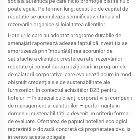
socială autentică pe care nicio promoție plătită nu o
poate egala. Pe termen lung, acest tip de capital de
reputație se acumulează semnificativ, stimulând
rezervările organice și loialitatea clienților.
Hotelurile care au adoptat programe durabile de
amenajări raportează adesea faptul că investiția se
amortizează prin îmbunătățirea scorurilor de
satisfacție a clienților, creșterea ratei rezervărilor
repetate și consolidarea poziționării în programele
de călătorii corporative, care evaluează acum în mod
obișnuit credențialele de sustenabilitate ale
furnizorilor. În contextul achizițiilor B2B pentru
hoteluri — în special cu clienți corporativi și companii
de management al călătoriilor — performanța în
domeniul sustenabilității a devenit un criteriu formal
de evaluare. Ofertarea de papuci hotelieri ecologici
reprezintă o dovadă concretă că proprietatea dvs. ia
în serios aceste obligații.