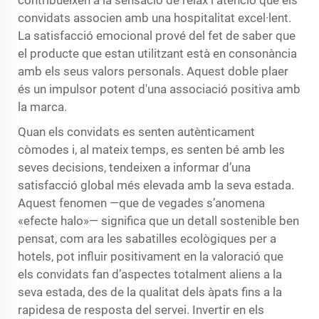
contribueixen a la sensació de relax i atenció que els
convidats associen amb una hospitalitat excel·lent.
La satisfacció emocional prové del fet de saber que
el producte que estan utilitzant està en consonància
amb els seus valors personals. Aquest doble plaer
és un impulsor potent d'una associació positiva amb
la marca.
Quan els convidats es senten autènticament
còmodes i, al mateix temps, es senten bé amb les
seves decisions, tendeixen a informar d’una
satisfacció global més elevada amb la seva estada.
Aquest fenomen —que de vegades s’anomena
«efecte halo»— significa que un detall sostenible ben
pensat, com ara les sabatilles ecològiques per a
hotels, pot influir positivament en la valoració que
els convidats fan d’aspectes totalment aliens a la
seva estada, des de la qualitat dels àpats fins a la
rapidesa de resposta del servei. Invertir en els