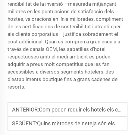
rendibilitat de la inversió —mesurada mitjançant
millores en les puntuacions de satisfacció dels
hostes, valoracions en línia millorades, compliment
de les certificacions de sostenibilitat i atractiu per
als clients corporatius— justifica sobradament el
cost addicional. Quan es compren a gran escala a
través de canals OEM, les sabatilles d'hotel
respectuoses amb el medi ambient es poden
adquirir a preus molt competitius que les fan
accessibles a diversos segments hotelers, des
d'establiments boutique fins a grans cadenes de
resorts.
ANTERIOR:
Com poden reduir els hotels els costos utilitzant
SEGÜENT:
Quins mètodes de neteja són els més eficaços per a les sabatilles d’hotel respectuoses amb el medi ambient?