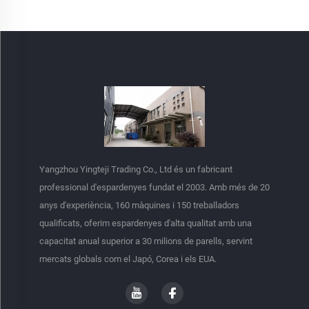
Yangzhou Yingteji Trading Co., Ltd és un fabricant
professional d'espardenyes fundat el 2003. Amb més de 20
anys d'experiència, 160 màquines i 150 treballadors
qualificats, oferim espardenyes d'alta qualitat amb una
capacitat anual superior a 30 milions de parells, servint
mercats globals com el Japó, Corea i els EUA.