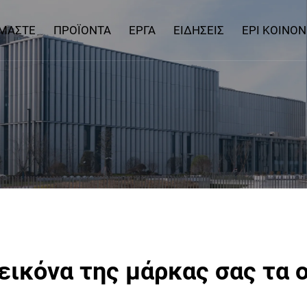
ΊΜΑΣΤΕ
ΠΡΟΪΌΝΤΑ
ΈΡΓΑ
ΕΙΔΉΣΕΙΣ
EPI KOINON
εικόνα της μάρκας σας τα 