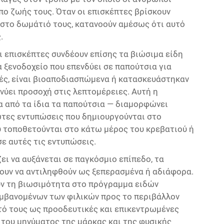
πο ζωής τους. Όταν οι επισκέπτες βρίσκουν
 στο δωμάτιό τους, κατανοούν αμέσως ότι αυτό
.
ι επισκέπτες συνδέουν επίσης τα βιώσιμα είδη
 ξενοδοχείο που επενδύει σε παπούτσια για
ές, είναι βιοαποδιασπώμενα ή κατασκευάστηκαν
νύει προσοχή στις λεπτομέρειες. Αυτή η
α από τα ίδια τα παπούτσια — διαμορφώνει
ώτες εντυπώσεις που δημιουργούνται στο
ου τοποθετούνται στο κάτω μέρος του κρεβατιού ή
ε αυτές τις εντυπώσεις.
ει να αυξάνεται σε παγκόσμιο επίπεδο, τα
ύουν να αντιληφθούν ως ξεπερασμένα ή αδιάφορα.
υν τη βιωσιμότητα στο πρόγραμμα ειδών
αμβανομένων των φιλικών προς το περιβάλλον
τό τους ως προοδευτικές και επικεντρωμένες
 του μηνύματος της μάρκας και της φυσικής