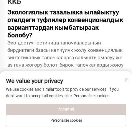
ККБ
Экологиялык тазалыкка ылайыктуу
отелдеги туфлилер конвенционалдык
варианттардан кымбатыраак
болобу?
Эко-достуу гостиница тапочкаларынын
бирдиктеги баасы көпчүлүк жолу конвенциялык
синтетикалык тапочкаларга салыштырмалуу же
аз гана жогору болот, бирок тапочкаларды жоюу
үчүн төлөнүүчү суммалар, логистикалык
үнөмдөөлөр жана чөп-чөп таштоого
We value your privacy
байланыштуу талаптардын баасы эсепке
We use cookies and similar tools to provide our services. If you
алынганда, жалпы иштетүүнүн баасы көпчүлүк
don't want to accept all cookies, click Personalize cookies.
жолу төмөн болот. Гостиницалар эко-достуу
гостиница тапочкаларын оптово каналдар
Accept all
аркылуу көп мөлчүрдө сатып алганда, көпчүлүк
Personalize cookies
жолу туруктуу эмес альтернативалар менен
ЭЛЕКТРОНДУК
БАШКЫ БЕТ
ӨНҮМДӨР
ТЕЛЕФОН
салыштырмалуу баа түзүшөт.