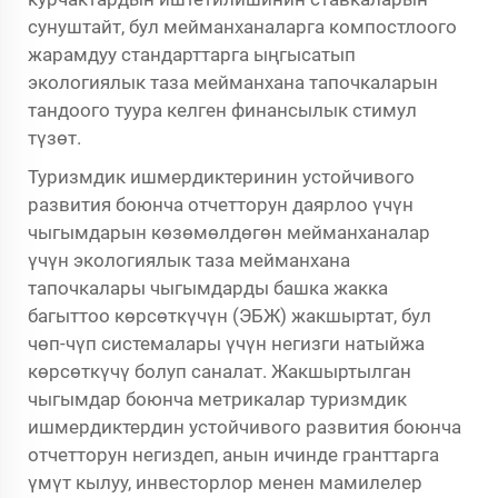
сунуштайт, бул мейманханаларга компостлоого
жарамдуу стандарттарга ыңгысатып
экологиялык таза мейманхана тапочкаларын
тандоого туура келген финансылык стимул
түзөт.
Туризмдик ишмердиктеринин устойчивого
развития боюнча отчетторун даярлоо үчүн
чыгымдарын көзөмөлдөгөн мейманханалар
үчүн экологиялык таза мейманхана
тапочкалары чыгымдарды башка жакка
багыттоо көрсөткүчүн (ЭБЖ) жакшыртат, бул
чөп-чүп системалары үчүн негизги натыйжа
көрсөткүчү болуп саналат. Жакшыртылган
чыгымдар боюнча метрикалар туризмдик
ишмердиктердин устойчивого развития боюнча
отчетторун негиздеп, анын ичинде гранттарга
үмүт кылуу, инвесторлор менен мамилелер