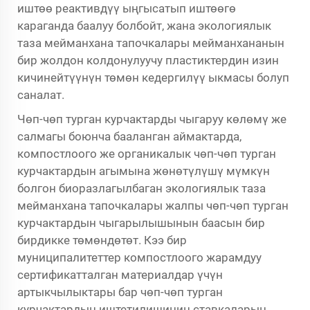
иштөө реактивдүү ыңгысатып иштөөгө
караганда баалуу болбойт, жана экологиялык
таза мейманхана тапочкалары мейманхананын
бир жолдон колдонулуучу пластиктердин изин
кичинейтүүнүн төмөн кедергилүү ыкмасы болуп
саналат.
Чөп-чөп турган курчактарды чыгаруу көлөмү же
салмагы боюнча бааланган аймактарда,
компостлоого же органикалык чөп-чөп турган
курчактардын агымына жөнөтүлүшү мүмкүн
болгон биоразлагылбаган экологиялык таза
мейманхана тапочкалары жалпы чөп-чөп турган
курчактардын чыгарылышынын баасын бир
бирдикке төмөндөтөт. Кээ бир
муниципалитеттер компостлоого жарамдуу
сертификатталган материалдар үчүн
артыкчылыктары бар чөп-чөп турган
курчактардын иштетилишинин ставкаларын