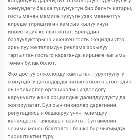
колдонуучу дареги, бул олжолордун туруктуулугу
жөнүндөгү башка түшүнүктүн бир бөлүгү катары,
гость менен мамиле түзүүгө узак мөөнөттүү
киреше тириштигин камсыз кылуу үчүн
инвестиция кылып жатат. Бренддин
баалуулуктарына ишенген гость, жеңилдиктер
аркылуу же төлөмдүү реклама аркылуу
тартылган гостьго караганда, киршеге чыгымы
төмөн булак болот.
Эко-достуу олжолорду камтыган, туруктуулугу
жөнүндөгү деталдарды айтып өткөн оң гостьдик
сын-пикирлер органикалык издөөдөгү
көрүнүштү жана социалдык далилдүүлүктү да
жогорулатат. Бул сын-пикирлер дарегинин
репутациясын башкаруу үчүн төлөмдүү
каналдарга таянышын азайтат, бул аменин
чечими менен башталган башка бир чыгымдуу
тириштиктин түрү.