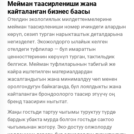
Мейман таасирлениши жана
кайталанган бизнес баасы
Отелдин экологиялык милдеттенмелерине
мейман таасирлениши номер ичиндеги алардын
көрүп, сезип турган нарыкташтык деталдарына
негизделет. Экожолдорго ылайык келген
отелдеги туфлилар — бул имараттын
ценносттеринин көрүнүп турган, тактильдик
белгиси. Мейман туфлиларынын табигый же
кайра иштетилген материалдардан
жасалгандыгын жана минималдуу чөп менен
оролгондугун байкаганда, бул лоялдыкты жана
кайталанган брондоолорго таасир этүүчү оң
бренд таасирин ныгытат.
Жаңы гостьди тартуу чыгымы туруктуу түрдө
бардык убакта мурда болгон гостьди сактоо
чыгымынан жогору. Эко-достуу олжолорду