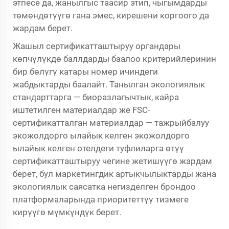
этпесе да, жанылгыс таасир этип, чыгымдарды
төмөндөтүүгө гана эмес, кирешени коргоого да
жардам берет.
Жашыл сертификатташтыруу органдары
көпчүлүкдө баллдарды баалоо критерийлеринин
бир бөлүгү катары номер ичиндеги
жабдыктарды баалайт. Танылган экологиялык
стандарттарга — биоразлагычтык, кайра
иштетилген материалдар же FSC-
сертификатталган материалдар — тажрыйбалуу
экожолдорго ылайык келген экожолдорго
ылайык келген отелдеги туфлиларга өтүү
сертификатташтыруу чегине жетишүүгө жардам
берет, бул маркетингдик артыкчылыктарды жана
экологиялык саясатка негизделген брондоо
платформаларында приоритеттүү тизмеге
кирүүгө мүмкүндүк берет.