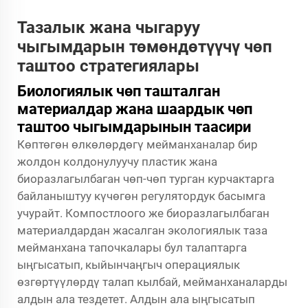
Тазалык жана чыгаруу
чыгымдарын төмөндөтүүчү чөп
таштоо стратегиялары
Биологиялык чөп ташталган
материалдар жана шаардык чөп
таштоо чыгымдарынын таасири
Көптөгөн өлкөлөрдөгү мейманханалар бир
жолдон колдонулуучу пластик жана
биоразлагылбаган чөп-чөп турган курчактарга
байланыштуу күчөгөн регулятордук басымга
учурайт. Компостлоого же биоразлагылбаган
материалдардан жасалган экологиялык таза
мейманхана тапочкалары бул талаптарга
ыңгысатып, кыйынчаңгыч операциялык
өзгөртүүлөрдү талап кылбай, мейманханаларды
алдын ала тездетет. Алдын ала ыңгысатып