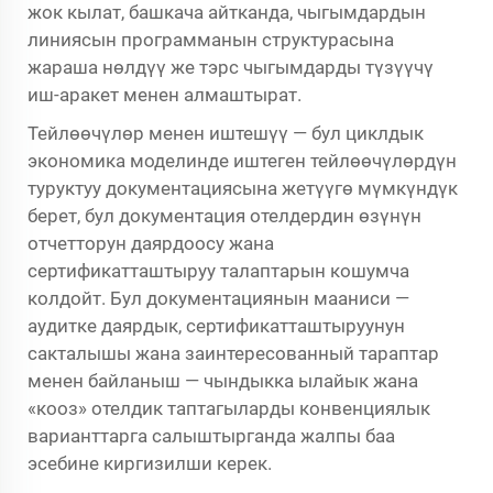
жок кылат, башкача айтканда, чыгымдардын
линиясын программанын структурасына
жараша нөлдүү же тэрс чыгымдарды түзүүчү
иш-аракет менен алмаштырат.
Тейлөөчүлөр менен иштешүү — бул циклдык
экономика моделинде иштеген тейлөөчүлөрдүн
туруктуу документациясына жетүүгө мүмкүндүк
берет, бул документация отелдердин өзүнүн
отчетторун даярдоосу жана
сертификатташтыруу талаптарын кошумча
колдойт. Бул документациянын мааниси —
аудитке даярдык, сертификатташтыруунун
сакталышы жана заинтересованный тараптар
менен байланыш — чындыкка ылайык жана
«кооз» отелдик таптагыларды конвенциялык
варианттарга салыштырганда жалпы баа
эсебине киргизилши керек.