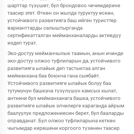
шарттар түзүшөт, бул брондовоо чечимдерине
таасир этет. Өткөн он жылда туруктуу өскөн,
устойчивого развитияга баш ийген туристтер
варианттарды салыштырганда
сертификатталган мейманханаларды активдүү
издеп турат.
Эко-достуу мейманчылык таамын, анын ичинде
эко-достуу олжоо туфлиларын да, устойчивого
развитияга ылайык деп тастыктаа алган
мейманхана баа боюнча гана сыябайт.
Устойчивого развитияге ылайык болуу баа
тутумунун башкача түзүлүшүн камсыз кылат,
анткени бул мейманханага башка, устойчивого
развитияге ылайык элчилерге караганда айрым
баалуулук предложениесин берет, бул бааларды
оправданат. Бул олжоо туфлиларына кеткөн
чыгымдар кирешени коргоого түзөнөн таасир