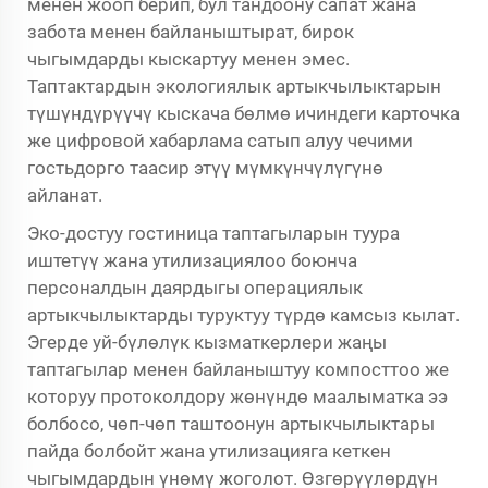
менен жооп берип, бул тандоону сапат жана
забота менен байланыштырат, бирок
чыгымдарды кыскартуу менен эмес.
Таптактардын экологиялык артыкчылыктарын
түшүндүрүүчү кыскача бөлмө ичиндеги карточка
же цифровой хабарлама сатып алуу чечими
гостьдорго таасир этүү мүмкүнчүлүгүнө
айланат.
Эко-достуу гостиница таптагыларын туура
иштетүү жана утилизациялоо боюнча
персоналдын даярдыгы операциялык
артыкчылыктарды туруктуу түрдө камсыз кылат.
Эгерде уй-бүлөлүк кызматкерлери жаңы
таптагылар менен байланыштуу компосттоо же
которуу протоколдору жөнүндө маалыматка ээ
болбосо, чөп-чөп таштоонун артыкчылыктары
пайда болбойт жана утилизацияга кеткен
чыгымдардын үнөмү жоголот. Өзгөрүүлөрдүн