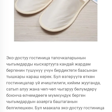
Эко-достуу гостиница тапочкаларынын
чыгымдарды кыскартууга кандай жардам
бергенин түшүнүү үчүн бирдиктеги баасынан
тышкары караш керек. Бул өзгөрүүгө өткөн
гостиницалар үй ичиштилиги, кийим жууганда,
сатып алуу жана чөп-чөп чыгаруу бөлүмдөрү
боюнча өлчөмдөөгө мүмкүндүк берген
чыгымдардын азаярга баштаганын
белгилешкен. Бул маакала эко-достуу гостиница