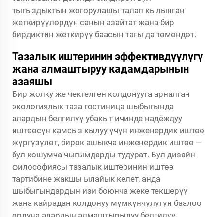
тыгыздыктын жогорулашы талап кылынган
жеткирүүлөрдүн санын азайтат жана бир
бирдиктин жеткирүү баасын тагы да төмөндөт.
Тазалык иштеринин эффективдүүлүгү
жана алмаштыруу кадамдарынын
азаяшы
Бир жолку же чектелген колдонууга арналган
экологиялык таза гостиница шыбыгында
алардын белгилүү убакыт ичинде надёждуу
иштөөсүн камсыз кылуу үчүн инженердик иштөө
жүргүзүлөт, бирок ашыкча инженердик иштөө —
бул кошумча чыгымдарды тудурат. Бул дизайн
философиясы тазалык иштеринин иштөө
тартибине жакшы ылайык келет, анда
шыбыгындардын изи боюнча жеке текшерүү
жана кайрадан колдонуу мүмкүнчүлүгүн баалоо
ордуна алардын алмаштырылуу белгилүү