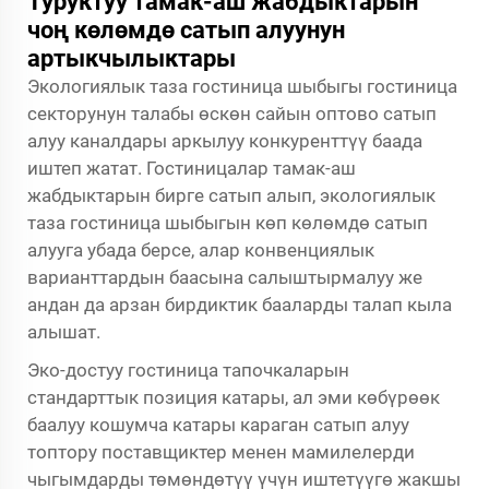
Туруктуу тамак-аш жабдыктарын
чоң көлөмдө сатып алуунун
артыкчылыктары
Экологиялык таза гостиница шыбыгы гостиница
секторунун талабы өскөн сайын оптово сатып
алуу каналдары аркылуу конкуренттүү баада
иштеп жатат. Гостиницалар тамак-аш
жабдыктарын бирге сатып алып, экологиялык
таза гостиница шыбыгын көп көлөмдө сатып
алууга убада берсе, алар конвенциялык
варианттардын баасына салыштырмалуу же
андан да арзан бирдиктик бааларды талап кыла
алышат.
Эко-достуу гостиница тапочкаларын
стандарттык позиция катары, ал эми көбүрөөк
баалуу кошумча катары караган сатып алуу
топтору поставщиктер менен мамилелерди
чыгымдарды төмөндөтүү үчүн иштетүүгө жакшы