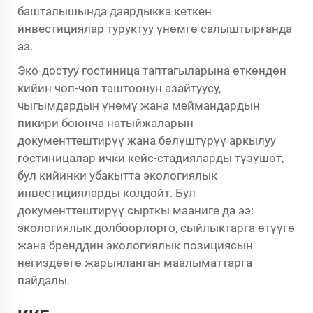
башталышында даярдыкка кеткен
инвестициялар туруктуу үнөмгө салыштырғанда
аз.
Эко-достуу гостиница таптагыларына өткөндөн
кийин чөп-чөп таштоонун азайтуусу,
чыгымдардын үнөмү жана меймандардын
пикири боюнча натыйжаларын
документтештирүү жана бөлүштүрүү аркылуу
гостиницалар ички кейс-стадияларды түзүшөт,
бул кийинки убакытта экологиялык
инвестицияларды колдойт. Бул
документтештирүү сырткы мааниге да ээ:
экологиялык долбоорлорго, сыйлыктарга өтүүгө
жана бренддин экологиялык позициясын
негиздөөгө жарыяланган маалыматтарга
пайдалы.