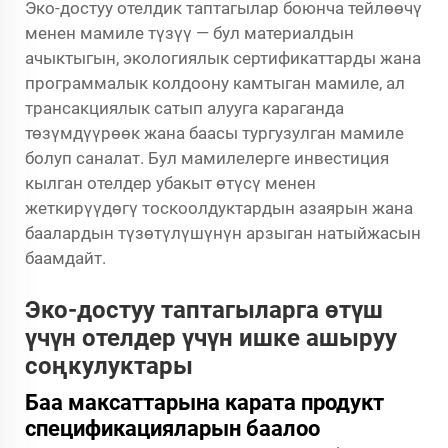
Эко-достуу отелдик таптагылар боюнча тейлөөчү
менен мамиле түзүү — бул материалдын
ачыктыгын, экологиялык сертификаттарды жана
программалык колдоону камтыган мамиле, ал
трансакциялык сатып алууга караганда
төзүмдүүрөөк жана баасы тургузулган мамиле
болуп саналат. Бул мамилелерге инвестиция
кылган отелдер убакыт өтүсү менен
жеткирүүдөгү тоскоолдуктардын азаярын жана
баалардын түзөтүлүшүнүн арзыган натыйжасын
баамдайт.
Эко-достуу таптагыларга өтүш
үчүн отелдер үчүн ишке ашыруу
соңкулуктары
Баа максаттарына карата продукт
спецификацияларын баалоо