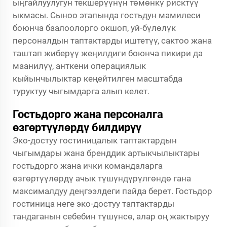
ыңгайлуулугун текшерүүнүн төмөнкү рисктүү
ыкмасы. Сыноо этапында гостьдун мамилеси
боюнча баалоолорго окшоп, уй-бүлөлүк
персоналдын таптактарды иштетүү, сактоо жана
таштап жиберүү жеңилдиги боюнча пикири да
маанилүү, анткени операциялык
кыйынчылыктар кеңейтилген масштабда
туруктуу чыгымдарга алып келет.
Гостьдорго жана персоналга
өзгөртүүлөрдү билдирүү
Эко-достуу гостиницалык таптактардын
чыгымдары жана бренддик артыкчылыктары
гостьдорго жана ички командаларга
өзгөртүүлөрдү ачык түшүндүрүлгөндө гана
максималдуу деңгээлдеги пайда берет. Гостьдор
гостиница неге эко-достуу таптактарды
тандаганын себебин түшүнсө, алар оң жактыруу