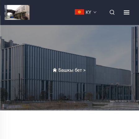
KY
Башкы бет
>