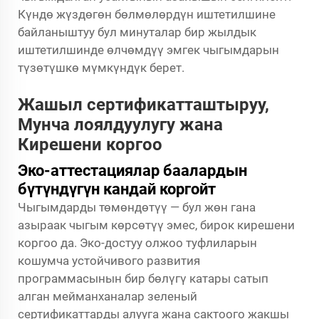
Күндө жүздөгөн бөлмөлөрдүн иштетилшине
байланыштуу бул минуталар бир жылдык
иштетилшинде өлчөмдүү эмгек чыгымдарын
түзөтүшкө мүмкүндүк берет.
Жашыл сертификатташтыруу,
Мунча лоялдуулугу жана
Кирешени коргоо
Эко-аттестациялар баалардын
бүтүндүгүн кандай коргойт
Чыгымдарды төмөндөтүү — бул жөн гана
азыраак чыгым көрсөтүү эмес, бирок кирешени
коргоо да. Эко-достуу олжоо туфлиларын
кошумча устойчивого развития
программасынын бир бөлүгү катары сатып
алган мейманханалар зеленый
сертификаттарды алууга жана сактоого жакшы