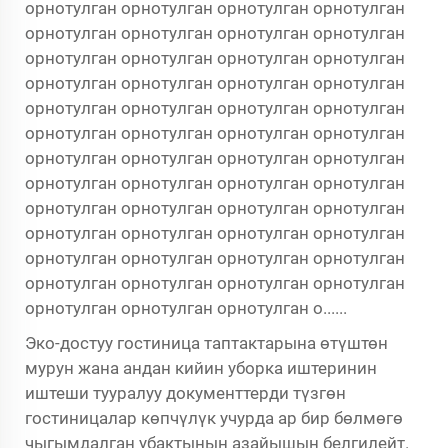
орнотулган орнотулган орнотулган орнотулган
орнотулган орнотулган орнотулган орнотулган
орнотулган орнотулган орнотулган орнотулган
орнотулган орнотулган орнотулган орнотулган
орнотулган орнотулган орнотулган орнотулган
орнотулган орнотулган орнотулган орнотулган
орнотулган орнотулган орнотулган орнотулган
орнотулган орнотулган орнотулган орнотулган
орнотулган орнотулган орнотулган орнотулган
орнотулган орнотулган орнотулган орнотулган
орнотулган орнотулган орнотулган орнотулган
орнотулган орнотулган орнотулган орнотулган
орнотулган орнотулган орнотулган о......
Эко-достуу гостиница таптактарына өтүштөн
мурун жана андан кийин уборка иштеринин
иштеши тууралуу документтерди түзгөн
гостиницалар көпчүлүк учурда ар бир бөлмөгө
чыгымдалган убактынын азайышын белгилейт.