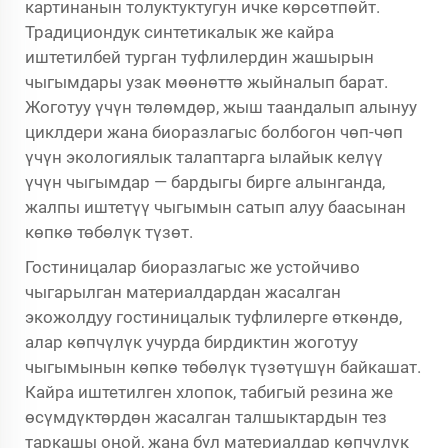
картинанын толуктуктугун ичке көрсөтпөйт.
Традициондук синтетикалык же кайра
иштетилбей турган туфлилердин жашырын
чыгымдары узак мөөнөттө жыйналып барат.
Жоготуу үчүн төлөмдөр, жыш таандалып алынуу
циклдери жана биоразлагыс болбогон чөп-чөп
үчүн экологиялык талаптарга ылайык келүү
үчүн чыгымдар — бардыгы бирге алынганда,
жалпы иштетүү чыгымын сатып алуу баасынан
көпкө төбөлүк түзөт.
Гостиницалар биоразлагыс же устойчиво
чыгарылган материалдардан жасалган
экожолдуу гостиницалык туфлилерге өткөндө,
алар көпчүлүк учурда бирдиктин жоготуу
чыгымынын көпкө төбөлүк түзөтүшүн байкашат.
Кайра иштетилген хлопок, табигый резина же
өсүмдүктөрдөн жасалган талшыктардын тез
таркашы оңой, жана бул материалдар көпчүлүк