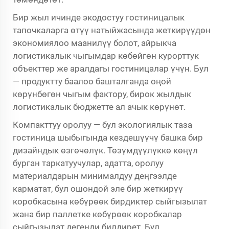
Бир жыл ичинде экодостуу гостиницалык
тапочкаларга өтүү натыйжасында жеткирүүдөн
экономиялоо маанилүү болот, айрыкча
логистикалык чыгымдар көбөйгөн курорттук
объекттер же аралдагы гостиницалар үчүн. Бул
— продуктту баалоо башталганда оңой
көрүнбөгөн чыгым фактору, бирок жылдык
логистикалык бюджетте ал ачык көрүнөт.
Компакттуу оролуу — бул экологиялык таза
гостиница шыбыгында кездешүүчү башка бир
дизайндык өзгөчөлүк. Төзүмдүүлүккө көңүл
бурган таркатуучулар, адатта, оролуу
материалдарын минималдуу деңгээлде
карматат, бул ошондой эле бир жеткирүү
коробкасына көбүрөөк бирдиктер сыйгызылат
жана бир паллетке көбүрөөк коробкалар
сыйгызылат дегенди билдирет. Бул