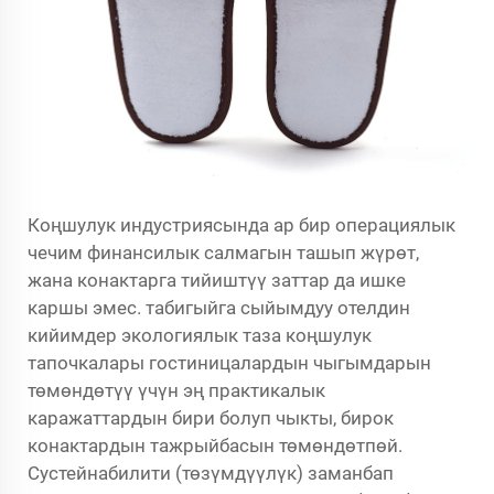
Коңшулук индустриясында ар бир операциялык
чечим финансилык салмагын ташып жүрөт,
жана конактарга тийиштүү заттар да ишке
каршы эмес.
табигыйга сыйымдуу отелдин
кийимдер
экологиялык таза коңшулук
тапочкалары гостиницалардын чыгымдарын
төмөндөтүү үчүн эң практикалык
каражаттардын бири болуп чыкты, бирок
конактардын тажрыйбасын төмөндөтпөй.
Сустейнабилити (төзүмдүүлүк) заманбап