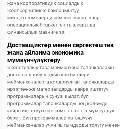
жана корпоративдик социалдык
жоопкерчиликке байланыштуу
милдеттенмелерди камсыз кылат, алар
операциялык бюджеттен тышкары да
финансылык мааниге ээ.
Доставщиктер менен сергектештик
жана айланма экономика
мүмкүнчүлүктөрү
Экологиялык таза мейманхана тапочкаларын
доставкалоочулардын кээ бирлери
мейманханаларга колдонулган тапочкаларды
ирээттөө же материалдарды кайра иштетүү
программаларын сунуш кылат, бул
программалар тапочкаларды чоң көлөмдө
кайра иштетүүгө же компосттоого мүмкүндүк
берет. Бул программалар катышуучу
мейманханалар үчүн чыгымдарды толугу менен