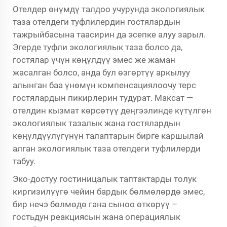
Отелдер өнүмдү талдоо учурунда экологиялык
таза отелдеги туфлилердин гостялардын
тажрыйбасына таасирин да эсепке алуу зарыл.
Эгерде туфли экологиялык таза болсо да,
гостялар үчүн көңүлдүү эмес же жаман
жасалган болсо, анда бул өзгөртүү аркылуу
алынган баа үнөмүн компенсациялоочу терс
гостялардын пикирлерин тудурат. Максат —
отелдин кызмат көрсөтүү деңгээлинде күтүлгөн
экологиялык тазалык жана гостялардын
көңүлдүүлүгүнүн талаптарын бирге каршылай
алган экологиялык таза отелдеги туфлилерди
табуу.
Эко-достуу гостиницалык таптактарды толук
киргизилүүгө чейин бардык бөлмөлөрдө эмес,
бир нечэ бөлмөдө гана сыноо өткөрүү –
гостьдун реакциясын жана операциялык