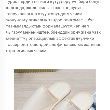
туристтердин негизги күтүүлөрүнүн бири болуп
калганда, экологиялык таза коңшулук
тапочкаларына өтүү жөнүндөгү чечим
жөнүндөгү этикалык тандоо гана эмес — бул
таанымалдыктын формалашуусу, чөп-чөп
чыгаруу менен иштөө, бренддин орну жана узак
мөөнөттүү операциялык эффективдүүлүккө
таасир этет, ошондой эле финансылык жагынан
стратегиялык чечим.