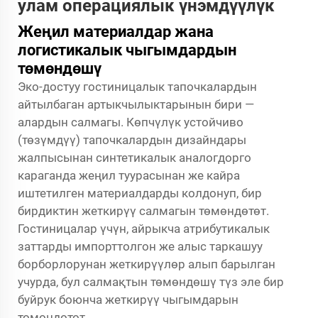
улам операциялык үнэмдүүлүк
Жеңил материалдар жана
логистикалык чыгымдардын
төмөндөшү
Эко-достуу гостиницалык тапочкалардын
айтылбаган артыкчылыктарынын бири —
алардын салмагы. Көпчүлүк устойчиво
(төзүмдүү) тапочкалардын дизайндары
жалпысынан синтетикалык аналогдорго
караганда жеңил туурасынан же кайра
иштетилген материалдарды колдонуп, бир
бирдиктин жеткирүү салмагын төмөндөтөт.
Гостиницалар үчүн, айрыкча атрибутикалык
заттарды импорттолгон же алыс таркашуу
борборлорунан жеткирүүлөр алып барылган
учурда, бул салмақтын төмөндөшү түз эле бир
буйрук боюнча жеткирүү чыгымдарын
төмөндөтөт.