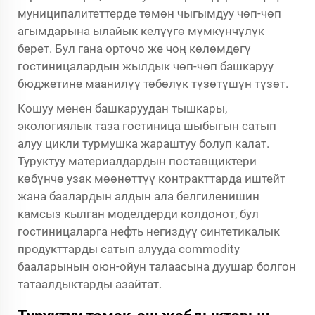
муниципалитеттерде төмөн чыгымдуу чөп-чөп
агымдарына ылайык келүүгө мүмкүнчүлүк
берет. Бул гана орточо же чоң көлөмдөгү
гостиницалардын жылдык чөп-чөп башкаруу
бюджетине маанилүү төбөлүк түзөтүшүн түзөт.
Кошуу менен башкаруудан тышкары,
экологиялык таза гостиница шыбыгын сатып
алуу цикли турмушка жараштуу болуп калат.
Туруктуу материалдардын поставщиктери
көбүнчө узак мөөнөттүү контракттарда иштейт
жана баалардын алдын ала белгиленишин
камсыз кылган моделдерди колдонот, бул
гостиницаларга нефть негиздүү синтетикалык
продукттарды сатып алууда commodity
бааларынын оюн-ойун талаасына дуушар болгон
татаалдыктарды азайтат.