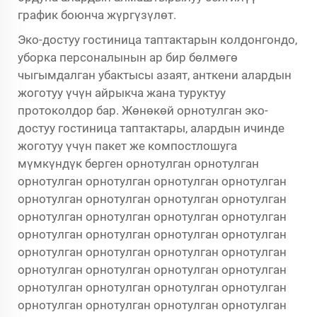
график боюнча жүргүзүлөт.
Эко-достуу гостиница таптактарын колдонгондо,
уборка персоналынын ар бир бөлмөгө
чыгымдалган убактысы азаят, анткени алардын
жоготуу үчүн айрыкча жана туруктуу
протоколдор бар. Жөнөкөй орнотулган эко-
достуу гостиница таптактары, алардын ичинде
жоготуу үчүн пакет же компостлошуга
мүмкүндүк берген орнотулган орнотулган
орнотулган орнотулган орнотулган орнотулган
орнотулган орнотулган орнотулган орнотулган
орнотулган орнотулган орнотулган орнотулган
орнотулган орнотулган орнотулган орнотулган
орнотулган орнотулган орнотулган орнотулган
орнотулган орнотулган орнотулган орнотулган
орнотулган орнотулган орнотулган орнотулган
орнотулган орнотулган орнотулган орнотулган