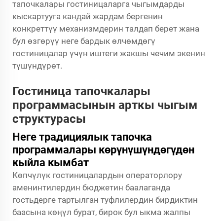
тапочкалары гостиницаларга чыгымдарды
кыскартууга кандай жардам бергенин
конкреттүү механизмдерин талдап берет жана
бул өзгөрүү неге бардык өлчөмдөгү
гостиницалар үчүн иштеги жакшы чечим экенин
түшүндүрөт.
Гостиница тапочкалары
программасынын арткы чыгым
структурасы
Неге традициялык тапочка
программалары көрүнүшүндөгүдөн
кыйла кымбат
Көпчүлүк гостиницалардын операторлору
аменинтилердин бюджетин баалаганда
гостьдерге тартылган туфлилердин бирдиктин
баасына көңүл бурат, бирок бул ыкма жалпы