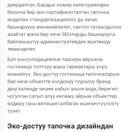
даярдалган. Бардык номер категориялары
боюнча бир эко-сертификатталган тапочка
моделин стандартизациялоо да запас
башкарууну жөнөкөйлөтөт, сактоо татаалдыгын
азайтат жана бир нече SKUларды башкарууга
байланыштуу административдик жүктөмдү
төмөндөтөт.
Бул консолидациялык таасири айрыкча
гостиница топтору жана тармактары үчүн
маанилүү. Эко-достуу гостиница тапочкаларын
бир нече объектте колдонуу тууралуу бренд
деңгээлинде чечим кабыл алынганда, биригип
чогулган сатып алуу көлөмү айрым объекттер
өздөрү гана жетишип албаган ишеничтүүлүктү
түзөт.
Эко-достуу тапочка дизайндан