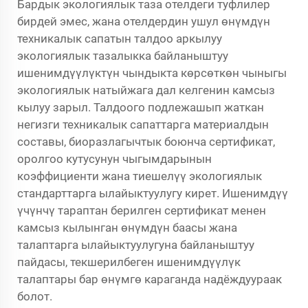
Бардык экологиялык таза отелдеги туфлилер
бирдей эмес, жана отелдердин ушул өнүмдүн
техникалык сапатын талдоо аркылуу
экологиялык тазалыкка байланыштуу
ишенимдүүлүктүн чындыкта көрсөткөн чыныгы
экологиялык натыйжага дал келгенин камсыз
кылуу зарыл. Талдоого подлежашып жаткан
негизги техникалык сапаттарга материалдын
составы, биоразлагычтык боюнча сертификат,
оролгоо кутусунун чыгымдарынын
коэффициенти жана тиешелүү экологиялык
стандарттарга ылайыктуулугу кирет. Ишенимдүү
үчүнчү тараптан берилген сертификат менен
камсыз кылынган өнүмдүн баасы жана
талаптарга ылайыктуулугуна байланыштуу
пайдасы, текшерилбеген ишенимдүүлүк
талаптары бар өнүмгө караганда надёждуураак
болот.