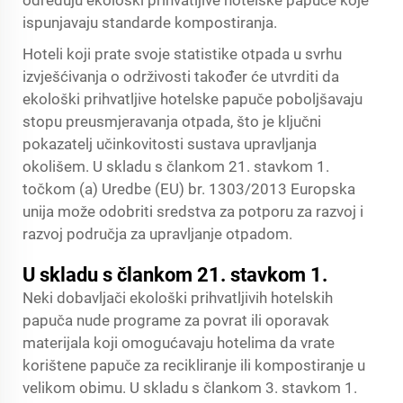
određuju ekološki prihvatljive hotelske papuče koje
ispunjavaju standarde kompostiranja.
Hoteli koji prate svoje statistike otpada u svrhu
izvješćivanja o održivosti također će utvrditi da
ekološki prihvatljive hotelske papuče poboljšavaju
stopu preusmjeravanja otpada, što je ključni
pokazatelj učinkovitosti sustava upravljanja
okolišem. U skladu s člankom 21. stavkom 1.
točkom (a) Uredbe (EU) br. 1303/2013 Europska
unija može odobriti sredstva za potporu za razvoj i
razvoj područja za upravljanje otpadom.
U skladu s člankom 21. stavkom 1.
Neki dobavljači ekološki prihvatljivih hotelskih
papuča nude programe za povrat ili oporavak
materijala koji omogućavaju hotelima da vrate
korištene papuče za recikliranje ili kompostiranje u
velikom obimu. U skladu s člankom 3. stavkom 1.