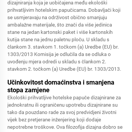
dizajniranja koja je uobičajena među ekološki
prihvatljivim hotelskim papučicama. Dobavljači koji
se usmjeravaju na održivost obično smanjuju
ambalažne materijale, što znači da više jedinica
stane na jedan kartonski paket i više kartonskih
kutija stane na jednu paletnu ploču. U skladu s
člankom 3. stavkom 1. točkom (a) Uredbe (EU) br.
1303/2013 Komisija je odlučila da se odluka o
uvođenju mjera odredi u skladu s člankom 2.
stavkom 2. točkom (a) Uredbe (EU) br. 1303/2013.
Učinkovitost domaćinstva i smanjena
stopa zamjene
Ekološki prihvatljive hotelske papuče dizajnirane za
jednokratnu ili ograničenu upotrebu dizajnirane su
tako da pouzdano rade za svoj predvidjeni životni
vijek bez pretjerane inženjering koji dodaje
nepotrebne troškove. Ova filozofija dizajna dobro se