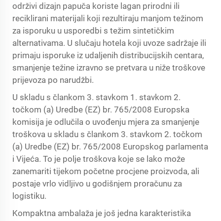
održivi dizajn papuča koriste lagan prirodni ili
reciklirani materijali koji rezultiraju manjom težinom
za isporuku u usporedbi s težim sintetičkim
alternativama. U slučaju hotela koji uvoze sadržaje ili
primaju isporuke iz udaljenih distribucijskih centara,
smanjenje težine izravno se pretvara u niže troškove
prijevoza po narudžbi.
U skladu s člankom 3. stavkom 1. stavkom 2.
točkom (a) Uredbe (EZ) br. 765/2008 Europska
komisija je odlučila o uvođenju mjera za smanjenje
troškova u skladu s člankom 3. stavkom 2. točkom
(a) Uredbe (EZ) br. 765/2008 Europskog parlamenta
i Vijeća. To je polje troškova koje se lako može
zanemariti tijekom početne procjene proizvoda, ali
postaje vrlo vidljivo u godišnjem proračunu za
logistiku.
Kompaktna ambalaža je još jedna karakteristika