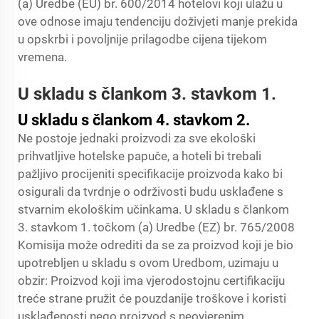
(a) Uredbe (EU) br. 600/2014 hotelovi koji ulažu u
ove odnose imaju tendenciju doživjeti manje prekida
u opskrbi i povoljnije prilagodbe cijena tijekom
vremena.
U skladu s člankom 3. stavkom 1.
U skladu s člankom 4. stavkom 2.
Ne postoje jednaki proizvodi za sve ekološki
prihvatljive hotelske papuče, a hoteli bi trebali
pažljivo procijeniti specifikacije proizvoda kako bi
osigurali da tvrdnje o održivosti budu usklađene s
stvarnim ekološkim učinkama. U skladu s člankom
3. stavkom 1. točkom (a) Uredbe (EZ) br. 765/2008
Komisija može odrediti da se za proizvod koji je bio
upotrebljen u skladu s ovom Uredbom, uzimaju u
obzir: Proizvod koji ima vjerodostojnu certifikaciju
treće strane pružit će pouzdanije troškove i koristi
usklađenosti nego proizvod s neovjerenim