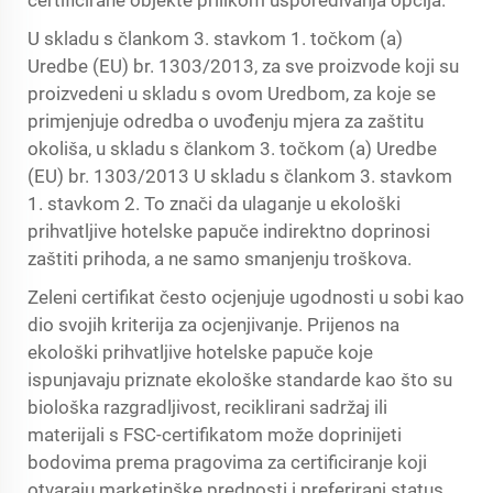
certificirane objekte prilikom uspoređivanja opcija.
U skladu s člankom 3. stavkom 1. točkom (a)
Uredbe (EU) br. 1303/2013, za sve proizvode koji su
proizvedeni u skladu s ovom Uredbom, za koje se
primjenjuje odredba o uvođenju mjera za zaštitu
okoliša, u skladu s člankom 3. točkom (a) Uredbe
(EU) br. 1303/2013 U skladu s člankom 3. stavkom
1. stavkom 2. To znači da ulaganje u ekološki
prihvatljive hotelske papuče indirektno doprinosi
zaštiti prihoda, a ne samo smanjenju troškova.
Zeleni certifikat često ocjenjuje ugodnosti u sobi kao
dio svojih kriterija za ocjenjivanje. Prijenos na
ekološki prihvatljive hotelske papuče koje
ispunjavaju priznate ekološke standarde kao što su
biološka razgradljivost, reciklirani sadržaj ili
materijali s FSC-certifikatom može doprinijeti
bodovima prema pragovima za certificiranje koji
otvaraju marketinške prednosti i preferirani status