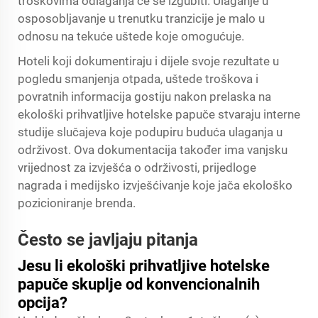
troškovima odlaganja će se izgubiti. Ulaganje u
osposobljavanje u trenutku tranzicije je malo u
odnosu na tekuće uštede koje omogućuje.
Hoteli koji dokumentiraju i dijele svoje rezultate u
pogledu smanjenja otpada, uštede troškova i
povratnih informacija gostiju nakon prelaska na
ekološki prihvatljive hotelske papuče stvaraju interne
studije slučajeva koje podupiru buduća ulaganja u
održivost. Ova dokumentacija također ima vanjsku
vrijednost za izvješća o održivosti, prijedloge
nagrada i medijsko izvješćivanje koje jača ekološko
pozicioniranje brenda.
Često se javljaju pitanja
Jesu li ekološki prihvatljive hotelske
papuče skuplje od konvencionalnih
opcija?