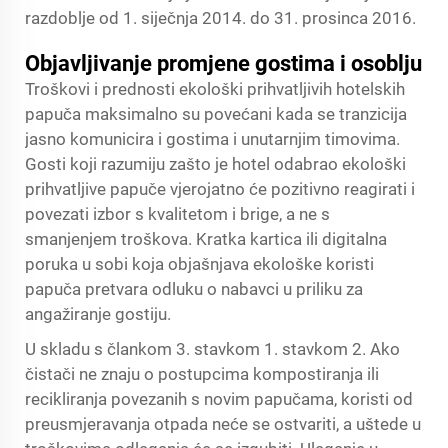
razdoblje od 1. siječnja 2014. do 31. prosinca 2016.
Objavljivanje promjene gostima i osoblju
Troškovi i prednosti ekološki prihvatljivih hotelskih
papuča maksimalno su povećani kada se tranzicija
jasno komunicira i gostima i unutarnjim timovima.
Gosti koji razumiju zašto je hotel odabrao ekološki
prihvatljive papuče vjerojatno će pozitivno reagirati i
povezati izbor s kvalitetom i brige, a ne s
smanjenjem troškova. Kratka kartica ili digitalna
poruka u sobi koja objašnjava ekološke koristi
papuča pretvara odluku o nabavci u priliku za
angažiranje gostiju.
U skladu s člankom 3. stavkom 1. stavkom 2. Ako
čistači ne znaju o postupcima kompostiranja ili
recikliranja povezanih s novim papučama, koristi od
preusmjeravanja otpada neće se ostvariti, a uštede u