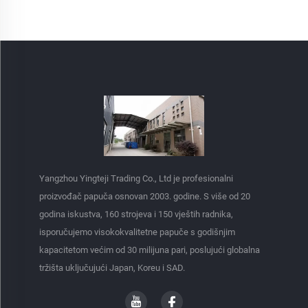
Yangzhou Yingteji Trading Co., Ltd je profesionalni
proizvođač papuča osnovan 2003. godine. S više od 20
godina iskustva, 160 strojeva i 150 vještih radnika,
isporučujemo visokokvalitetne papuče s godišnjim
kapacitetom većim od 30 milijuna pari, poslujući globalna
tržišta uključujući Japan, Koreu i SAD.