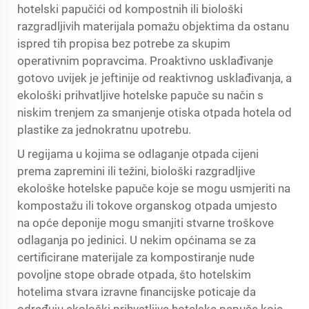
hotelski papučići od kompostnih ili biološki
razgradljivih materijala pomažu objektima da ostanu
ispred tih propisa bez potrebe za skupim
operativnim popravcima. Proaktivno usklađivanje
gotovo uvijek je jeftinije od reaktivnog usklađivanja, a
ekološki prihvatljive hotelske papuče su način s
niskim trenjem za smanjenje otiska otpada hotela od
plastike za jednokratnu upotrebu.
U regijama u kojima se odlaganje otpada cijeni
prema zapremini ili težini, biološki razgradljive
ekološke hotelske papuče koje se mogu usmjeriti na
kompostažu ili tokove organskog otpada umjesto
na opće deponije mogu smanjiti stvarne troškove
odlaganja po jedinici. U nekim općinama se za
certificirane materijale za kompostiranje nude
povoljne stope obrade otpada, što hotelskim
hotelima stvara izravne financijske poticaje da