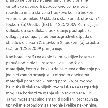
pristup ne pokazuje cijelu sliku. Tradicionalne
sintetičke papuče ili papuče koje se ne mogu
reciklirati imaju skrivene troškove koji se tijekom
vremena gomilaju. U skladu s člankom 3. stavkom 1.
točkom (a) Uredbe (EZ) br. 1225/2009 Komisija je
odlučila da se odluka o pokretanju postupka za
odlaganje odlaganja od biorazgradivih otpada u
skladu s člankom 2. stavkom 2. točkom (a) Uredbe
(EZ) br. 1225/2009 primjenjuje
Kad hoteli pređu na ekološki prihvatljive hotelske
papuče od biološki razgradljivih ili održivih
materijala, često otkrivaju da se cijena odlaganja po
jedinici znatno smanjuje. U mnogim općinama
materijali poput recikliranog pamuka, prirodnog
kaučuka ili vlakana biljnih izvora lakše se razgrađuju i
mogu se koristiti za manje skup tok otpada. To
samo može značajno smanjiti godišnji proračun za
upravljanje otpadom za srednje i velike nekretnine.