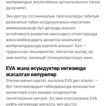
материалдын экологиялык артыкчылыгын тагын
да күчөтөт.
Эко-достуу гостиницалык тапочкаларда табигый
резиналык табан колдонулганын көрсөткөн
мейманханалар бул деталды өзүнүн
устойчивого развития жөнүндөгү отчетторунда
жана меймандарга арналган маалымат
материалдарында көрсөтө алышат. Бул —
туурасынан текшерилген, такталган иштер, ал
эми жалпы 'зеленый' позициялаштыруу эмес.
EVA жана өсүмдүктөр негизинде
жасалган көпүрөлөр
Этилен-винил ацетат, кыскача EVA деп аталат, —
бул тапочкалардын табандарында жумшактык
касиеттери үчүн кеңири колдонулган
синтетикалык көпүрө. Ал эми классикалык EVA
нефть негизинде жасалса, эко-достуу