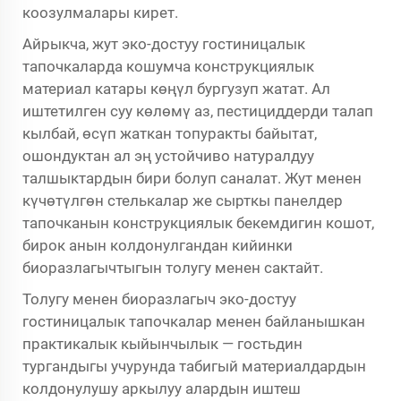
коозулмалары кирет.
Айрыкча, жут эко-достуу гостиницалык
тапочкаларда кошумча конструкциялык
материал катары көңүл бургузуп жатат. Ал
иштетилген суу көлөмү аз, пестициддерди талап
кылбай, өсүп жаткан топуракты байытат,
ошондуктан ал эң устойчиво натуралдуу
талшыктардын бири болуп саналат. Жут менен
күчөтүлгөн стелькалар же сырткы панелдер
тапочканын конструкциялык бекемдигин кошот,
бирок анын колдонулгандан кийинки
биоразлагычтыгын толугу менен сактайт.
Толугу менен биоразлагыч эко-достуу
гостиницалык тапочкалар менен байланышкан
практикалык кыйынчылык — гостьдин
тургандыгы учурунда табигый материалдардын
колдонулушу аркылуу алардын иштеш