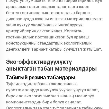
памуктун жумшактыгы менен бириктирилет. Бул
аралашма гостиницалык талаптарга жооп
берген гостиницалык талаптардын бардык
диапазонунда жакшы иштеген материалды түзөт
жана күчтүү экологиялык ыңгайлуулук
критерийлерин сактап калат. Көптөгөн
гостиницалык поставщиктери бул аралаш
конструкцияны стандартдык экологикалык
деңгээлдеги вариант катары сунуштап жатышат.
Эко-эффективдүүлүктү
аныктаган табан материалдары
Табигый резина табандары
Туфлилердин табанын экологиялык
сүрөттөмөлөрдө көпчүлүк учурда унутуп калат,
бирок ал экологиялык жагынан эң маанилүү
компоненттердин бири болуп саналат.
Экологиялык таза отел туфлилеринде табан үчүн