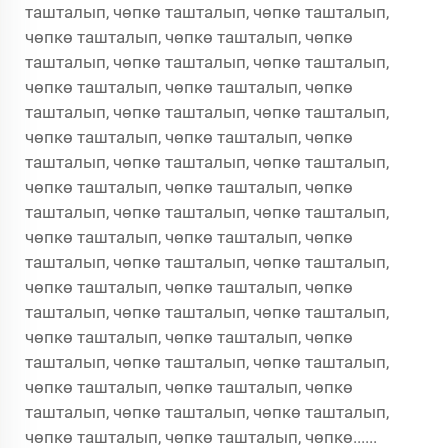
ташталып, чөпкө ташталып, чөпкө ташталып,
чөпкө ташталып, чөпкө ташталып, чөпкө
ташталып, чөпкө ташталып, чөпкө ташталып,
чөпкө ташталып, чөпкө ташталып, чөпкө
ташталып, чөпкө ташталып, чөпкө ташталып,
чөпкө ташталып, чөпкө ташталып, чөпкө
ташталып, чөпкө ташталып, чөпкө ташталып,
чөпкө ташталып, чөпкө ташталып, чөпкө
ташталып, чөпкө ташталып, чөпкө ташталып,
чөпкө ташталып, чөпкө ташталып, чөпкө
ташталып, чөпкө ташталып, чөпкө ташталып,
чөпкө ташталып, чөпкө ташталып, чөпкө
ташталып, чөпкө ташталып, чөпкө ташталып,
чөпкө ташталып, чөпкө ташталып, чөпкө
ташталып, чөпкө ташталып, чөпкө ташталып,
чөпкө ташталып, чөпкө ташталып, чөпкө
ташталып, чөпкө ташталып, чөпкө ташталып,
чөпкө ташталып, чөпкө ташталып, чөпкө......