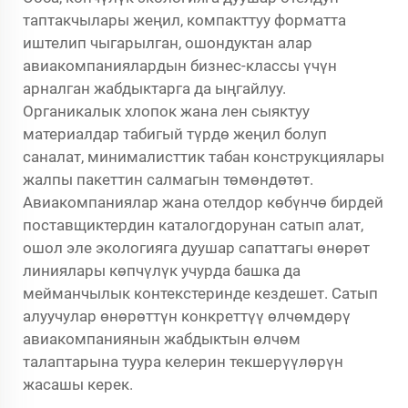
таптакчылары жеңил, компакттуу форматта
иштелип чыгарылган, ошондуктан алар
авиакомпаниялардын бизнес-классы үчүн
арналган жабдыктарга да ыңгайлуу.
Органикалык хлопок жана лен сыяктуу
материалдар табигый түрдө жеңил болуп
саналат, минималисттик табан конструкциялары
жалпы пакеттин салмагын төмөндөтөт.
Авиакомпаниялар жана отелдор көбүнчө бирдей
поставщиктердин каталогдорунан сатып алат,
ошол эле экологияга дуушар сапаттагы өнөрөт
линиялары көпчүлүк учурда башка да
мейманчылык контекстеринде кездешет. Сатып
алуучулар өнөрөттүн конкреттүү өлчөмдөрү
авиакомпаниянын жабдыктын өлчөм
талаптарына туура келерин текшерүүлөрүн
жасашы керек.