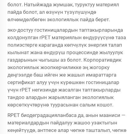
болот. Натыйжада жумшак, туруктуу материял
пайда болот, ал өзүнүн түзүлүшүндө
өлчөмдөлбөгөн экологиялык пайда берет.
эко-достуу гостиницалардын таптакырларында
колдонулган rPET материялын өндүрүүсүнө таза
полиэстерге караганда көпчүлүк энергия талап
кылынат жана өндүрүш процессинде жылуулук
газдарынын чыгышы аз болот. Корпоративдик
экологиялык жоопкерчиликке эң жогорку
деңгээлде баш ийген же жашыл имараттарга
сертификат алуу үчүн күрөшкөн гостиницалар
үчүн rPET негизинде жасалган таптакырларды
тандоо алардын жарыяланган экологиялык
көрсөткүчтөрүнө туурасынан салым кошот.
RPET биодеградацияланбаса да, анын мааниси —
материалдардын пайдалуу жашоо узактыгын
кеңейтүүдө, антпесе алар чөпкө ташталып, чөпкө