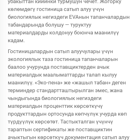
убакыттан кийинки турмушун чечет. Жогорку
көлөмдөгү гостиница сатып алуу үчүн
биологиялык негиздеги EVAнын тапанчалардын
табандарында болушу — туруктуу
материалдарды колдонуу боюнча маанилүү
кадам.
Гостиницалардын сатып алуучулары үчүн
экологиялык таза гостиница тапанчаларын
баалоо учурунда поставщиктерден ачык
материалдык маалыматтарды талап кылуу
маанилүү. «Эко-пена» же «жашыл табан» деген
терминдер стандартташтырылган эмес, жана
чындыгында биологиялык негиздеги
материалдын проценттик көрсөткүчү
продукттардын ортосунда көпчүлүк учурда көп
түрдүүлүк көрсөтөт. Тастыкталган үчүнчү
тараптын сертификаты же поставщиктин
ачыктыгын көрсөткүч документация сатып алуу