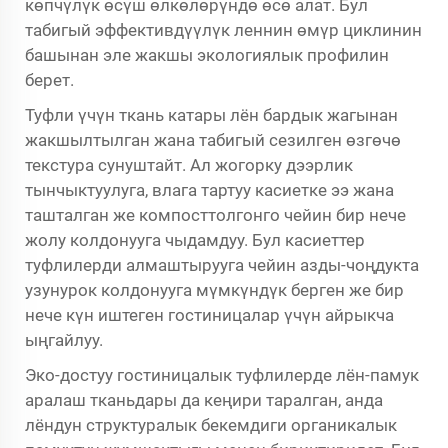
көпчүлүк өсүш өлкөлөрүндө өсө алат. Бул
табигый эффективдүүлүк леннин өмүр циклинин
башынан эле жакшы экологиялык профилин
берет.
Туфли үчүн ткань катары лён бардык жагынан
жакшылтылган жана табигый сезилген өзгөчө
текстура сунуштайт. Ал жогорку дээрлик
тынчыктуулуга, влага тартуу касиетке ээ жана
ташталган же компосттолгонго чейин бир нече
жолу колдонууга чыдамдуу. Бул касиеттер
туфлилерди алмаштырууга чейин азды-чоңдукта
узунурок колдонууга мүмкүндүк берген же бир
нече күн иштеген гостиницалар үчүн айрыкча
ыңгайлуу.
Эко-достуу гостиницалык туфлилерде лён-памук
аралаш тканьдары да кеңири таралган, анда
лёндун структуралык бекемдиги органикалык