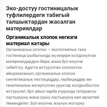
Эко-достуу гостиницалык
туфлилердеги табигый
талшыктардан жасалган
материялдар
Органикалык хлопок негизги
материал катары
Органикалык хлопок — экологиялык таза
гостиница шыбыгында эң кеңири колдонулган
материалдардын бири, жана бул өзүнчө
себептүү. Адатта өстүрүлгөн хлопоктон
айырмаланып, органикалык хлопок
синтетикалык пестициддер, гербициддер же
генетикалык өзгөртүлгөн уруктар колдонбостон
өстүрүлөт, бул айыл чарба учурунда топуракты
ластырууну жана сууну ластырууну көп ирээттей
төмөндөтөт. Бул өзүнчө, өзүнүн жогорку