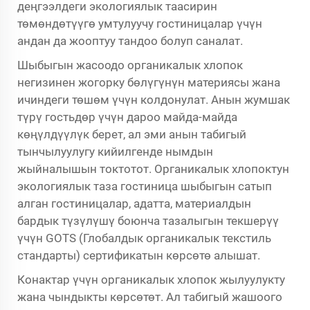
деңгээлдеги экологиялык таасирин
төмөндөтүүгө умтулуучу гостиницалар үчүн
андан да жооптуу тандоо болуп саналат.
Шыбыгын жасоодо органикалык хлопок
негизинен жогорку бөлүгүнүн материясы жана
ичиндеги төшөм үчүн колдонулат. Анын жумшак
түрү гостьдөр үчүн дароо майда-майда
көңүлдүүлүк берет, ал эми анын табигый
тынчылуулугу кийилгенде нымдын
жыйналышын токтотот. Органикалык хлопоктун
экологиялык таза гостиница шыбыгын сатып
алган гостиницалар, адатта, материалдын
бардык түзүлүшү боюнча тазалыгын текшерүү
үчүн GOTS (Глобалдык органикалык текстиль
стандарты) сертификатын көрсөтө алышат.
Конактар үчүн органикалык хлопок жылуулукту
жана чындыкты көрсөтөт. Ал табигый жашоого