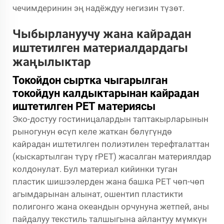
чечимдеринин эң надёждуу негизин түзөт.
Чыбырлануучу жана кайрадан
иштетилген материалдардагы
жаңылыктар
Токойдон сыртка чыгарылган
токойдун калдыктарынан кайрадан
иштетилген PET материясы
Эко-достуу гостиницалардын таптакырларынын
рыногунун өсүп келе жаткан бөлүгүндө
кайрадан иштетилген полиэтилен терефталаттан
(кыскартылган түрү rPET) жасалган материялдар
колдонулат. Бул материал кийинки туган
пластик шишээлерден жана башка PET чөп-чөп
агымдарынан алынат, ошентип пластикти
полигонго жана океандын орчунуна жетпей, аны
пайдалуу текстиль талшыгына айлантуу мүмкүн