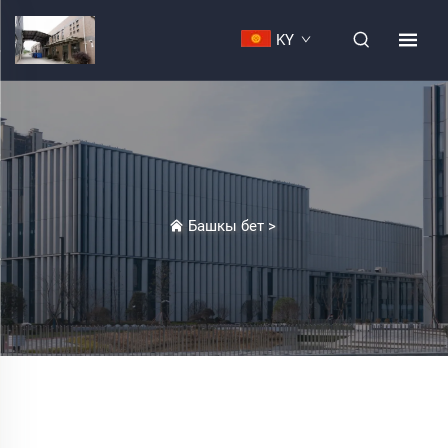
KY
Башкы бет
>