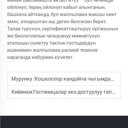
менен байланышта айтып өтүү — бул чечимди
ойлонуп, терең ойлонуп кабыл алынганын,
башкача айтканда, бул жалпылама жакшы ниет
эмес, аткарылган иш деген белгисин берет.
Талаа түрүнүн, сертификатташтыруу органынын
же биологиялык чачырануу мөөнөтүнүн
аталышы сыяктуу тактык гостьдөрдүн
ишенимин жалпылама расмий тезиске
караганда көбүрөөк күчөтөт.
Мурунку :
Кошкоолор кандайча чыгымдарды азайта алышат
Кийинки:
Гостиницалар эко-достурлуу тапочкаларды колдонуп, чыгымдарды канча азайта алышат?