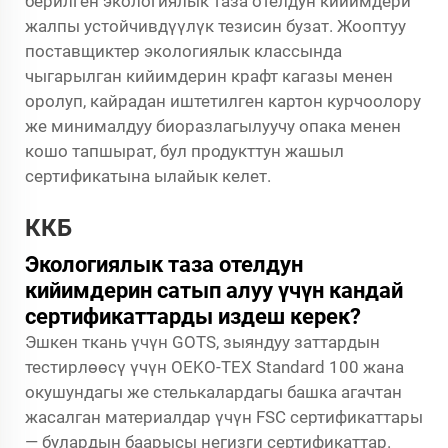
берилген экологиялык таза отелдун кийимдери
жалпы устойчивдүүлүк тезисин бузат. Жооптуу
поставщиктер экологиялык классында
чыгарылган кийимдерин крафт кагазы менен
оролуп, кайрадан иштетилген картон курчоолору
же минималдуу биоразлагылуучу опака менен
кошо тапшырат, бул продукттун жашыл
сертификатына ылайык келет.
ККБ
Экологиялык таза отелдун
кийимдерин сатып алуу үчүн кандай
сертификаттарды издеш керек?
Эшкен ткань үчүн GOTS, зыяндуу заттардын
тестирлөөсү үчүн OEKO-TEX Standard 100 жана
окушундагы же стелькалардагы башка агачтан
жасалган материалдар үчүн FSC сертификаттары
— булардын баарысы негизги сертификаттар.