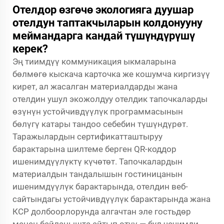
Отелдор өзгөчө экологияга дуушар
отелдун таптакчыларын колдонууну
меймандарга кандай түшүндүрүшү
керек?
Эң тиимдүү коммуникация ыкмаларына
бөлмөгө кыскача карточка же кошумча киргизүү
кирет, ал жасалган материалдарды жана
отелдин ушул экожолдуу отелдик тапочкаларды
өзүнүн устойчивдүүлүк программасынын
бөлүгү катары тандоо себебин түшүндүрөт.
Таражылардын сертификатташтыруу
барактарына шилтеме берген QR-коддор
ишенимдүүлүктү күчөтөт. Тапочкалардын
материалдын тандалышын гостиницанын
ишенимдүүлүк барактарында, отелдин веб-
сайтындагы устойчивдүүлүк барактарында жана
КСР долбоорлорунда алгачтан эле гостьдөр