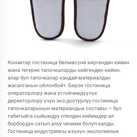
Конактар гостиница бөлмөсүнө киргенден кийин
жана тегерек тапочкаларды кийгенден кийин,
алар бул тапочкалар кандай материалдан
жасалганын ойлонбойт. Бирок гостиница
операторлору жана устойчивдүүлүк
директорлору үчүн эко-достурлуу гостиница
тапочкаларынын материалдык составы — бул
табигыйга сыйымдуу отелдин кийимдер
ал
борбордук сатып алуу чечими болуп калды.
Гостиница индустриясы өзүнүн экологиялык