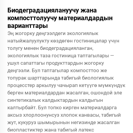
Биодеградациялануучу жана
компосттолуучу материалдардын
варианттары
Эң жогорку деңгээлдеги экологиялык
натыйжалуулукту көздөгөн гостиницалар үчүн
толугу менен биодеградацияланган,
экологиялык таза гостиница таптагылары —
ушул сапаттагы продукттардын жогорку
деңгээли. Бул таптагылар компосттоо же
топурак шарттарында табигый биологиялык
процесстер аркылуу чачырап кетүүгө мүмкүндүк
берген материалдардан жасалган, ошондой эле
синтетикалык калдыктардын калдыгын
калтырбайт. Бул топко кирген материалдарга
аксыз хлорлоонунсуз хлопок канвасы, табигый
жут, кукуруз шымырынын негизинде жасалган
биопластиктер жана табигый латекс