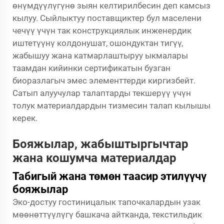
өнүмдүүлүгүнө зыян келтирилбесин деп камсыз
кылуу. Сыйлыктуу поставщиктер бул маселени
чечүү үчүн так конструкциялык инженердик
иштетүүнү колдонушат, ошондуктан тигүү,
жабышуу жана катмарлаштыруу ыкмалары
таамдан кийинки сертификатын бузган
биоразлагыч эмес элементтерди киргизбейт.
Сатып алуучулар талаптарды текшерүү үчүн
толук материалдардын тизмесин талап кылышы
керек.
Бояжылар, жабыштыргычтар
жана кошумча материалдар
Табигый жана төмөн таасир этилүүчү
бояжылар
Эко-достуу гостиницалык тапочкалардын узак
мөөнөттүүлүгү башкача айтканда, текстильдик