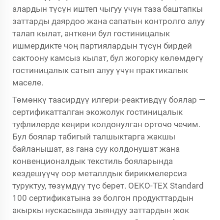
алардын түсүн иштеп чыгуу үчүн таза баштапкы
заттарды даярдоо жана сапатын контролго алуу
талап кылат, анткени бул гостиницалык
ишмердикте чоң партиялардын түсүн бирдей
сактоону камсыз кылат, бул жогорку көлөмдөгү
гостиницалык сатып алуу үчүн практикалык
маселе.
Төмөнкү таасирдүү илгери-реактивдүү боялар —
сертификатталган экожолук гостиницалык
туфлилерде кеңири колдонулган орточо чечим.
Бул боялар табигый талшыктарга жакшы
байланышат, аз гана суу колдонушат жана
конвенционалдык текстиль бояларында
кездешүүчү оор металлдык бирикмелерсиз
туруктуу, төзүмдүү түс берет. OEKO-TEX Standard
100 сертификатына ээ болгон продукттардын
акыркы нускасында зыяндуу заттардын жок