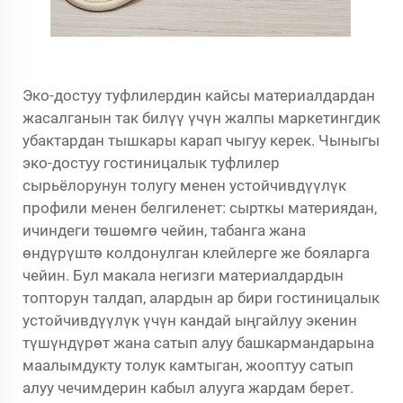
Эко-достуу туфлилердин кайсы материалдардан
жасалганын так билүү үчүн жалпы маркетингдик
убактардан тышкары карап чыгуу керек. Чыныгы
эко-достуу гостиницалык туфлилер
сырьёлорунун толугу менен устойчивдүүлүк
профили менен белгиленет: сырткы материядан,
ичиндеги төшөмгө чейин, табанга жана
өндүрүштө колдонулган клейлерге же бояларга
чейин. Бул макала негизги материалдардын
топторун талдап, алардын ар бири гостиницалык
устойчивдүүлүк үчүн кандай ыңгайлуу экенин
түшүндүрөт жана сатып алуу башкармандарына
маалымдукту толук камтыган, жооптуу сатып
алуу чечимдерин кабыл алууга жардам берет.