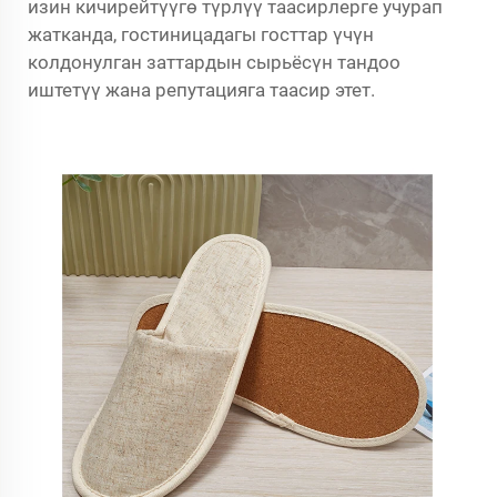
изин кичирейтүүгө түрлүү таасирлерге учурап
жатканда, гостиницадагы госттар үчүн
колдонулган заттардын сырьёсүн тандоо
иштетүү жана репутацияга таасир этет.