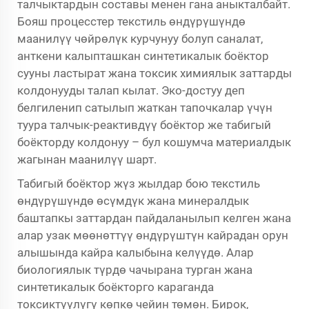
талчыктардын составы менен гана аныкталбайт.
Бояш процесстер текстиль өндүрүшүндө
маанилүү чөйрөлүк курчунуу болуп саналат,
анткени калыпташкан синтетикалык боёктор
сууны ластырат жана токсик химиялык заттарды
колдонууды талап кылат. Эко-достуу деп
белгиленип сатылып жаткан тапочкалар үчүн
туура талчык-реактивдүү боёктор же табигый
боёкторду колдонуу – бул кошумча материалдык
жагынан маанилүү шарт.
Табигый боёктор жүз жылдар бою текстиль
өндүрүшүндө өсүмдүк жана минералдык
баштапкы заттардан пайдаланылып келген жана
алар узак мөөнөттүү өндүрүштүн кайрадан орун
алышында кайра калыбына келүүдө. Алар
биологиялык түрдө чачырана турган жана
синтетикалык боёкторго караганда
токсиктүүлүгү көпкө чейин төмөн. Бирок,