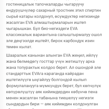
гостиницалык тапочкаларды чыгаруучу
өндүрүшчүлөр сахарный тростник этил спиртин
сырьё катары колдонуп, өсүмдүктөр негизинде
жасалган EVA алмаштырмаларын иштеп
чыгарышкан. Бул био-негиздеги EVA
классикалык вариантына салыштырмалуу ошол
эле деңгээлде иштейт, бирок карбондук изин
төмөн кылат.
Шааралык канынан алынган EVA жеңил, ийлүү
жана бөлмөдөгү госттар үчүн жетиштүү арка
жана топурактык колдоо берет. Ал ошондой эле
стандарттык EVAга караганда кайрадан
иштетилүүгө ыңгайлуу болгондой кылып
формулаланууга мүмкүндүк берет, бул көпчүлүк
көпүрөлүштүү аяк кийимдердин көбүнчө пена
менен жасалган табанына тиешелүү негизги
сындардын бири — аяк кийимдин колдонулган