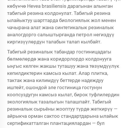
көбүнчө Hevea brasiliensis дарагынан алынган
табигый резина колдонулат. Табигый резина
ылайыктуу шарттарда биологиялык жол менен
чачырана алат жана синтетикалык резиналык
аналогдорго салыштырғанда петрол негиздүү
киргизүүлөрдүн талабын талап кылбайт.
Табигый резиналык табандар гостиницадагы
бөлмөлөрдө жана коридорлордо колдонууга
ыңгыс келген жакшы туташуу жана төзүмдүүлүк
кепилдиктерин камсыз кылат. Алар плитка,
тактак жана килимдүү беттерде надеждуу
иштейт, ошондой эле гостиница гостунун
коопсуздугун камсыз кылат, бирок туфлилердин
экологиялык тазалыгын талашпайт. Табигый
резиналык сырьёны жооптуу түрдө жеткирүү —
айрыкча орман сактоо стандартдарына ылайык
сертификатталган плантациялардан — бул