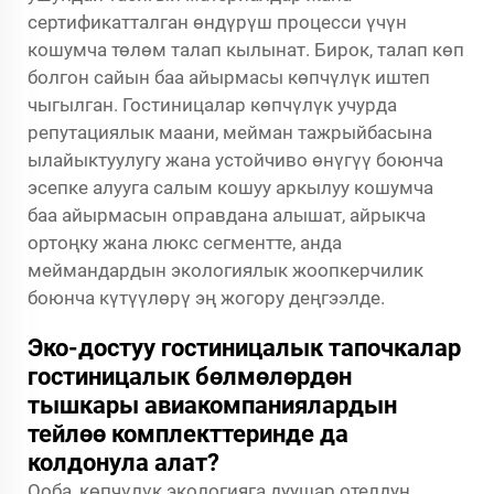
сертификатталган өндүрүш процесси үчүн
кошумча төлөм талап кылынат. Бирок, талап көп
болгон сайын баа айырмасы көпчүлүк иштеп
чыгылган. Гостиницалар көпчүлүк учурда
репутациялык маани, мейман тажрыйбасына
ылайыктуулугу жана устойчиво өнүгүү боюнча
эсепке алууга салым кошуу аркылуу кошумча
баа айырмасын оправдана алышат, айрыкча
ортоңку жана люкс сегментте, анда
меймандардын экологиялык жоопкерчилик
боюнча күтүүлөрү эң жогору деңгээлде.
Эко-достуу гостиницалык тапочкалар
гостиницалык бөлмөлөрдөн
тышкары авиакомпаниялардын
тейлөө комплекттеринде да
колдонула алат?
Ооба, көпчүлүк экологияга дуушар отелдун