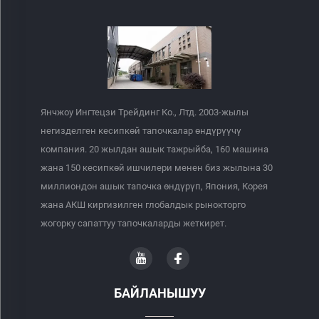
Янчжоу Ингтецзи Трейдинг Ко., Лтд. 2003-жылы
негизделген кесипкөй тапочкалар өндүрүүчү
компания. 20 жылдан ашык тажрыйба, 160 машина
жана 150 кесипкөй ишчилери менен биз жылына 30
миллиондон ашык тапочка өндүрүп, Япония, Корея
жана АКШ киргизилген глобалдык рынокторго
жогорку сапаттуу тапочкаларды жеткирет.
БАЙЛАНЫШУУ