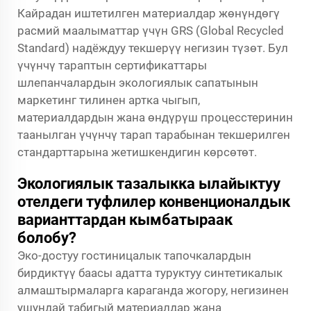
Кайрадан иштетилген материалдар жөнүндөгү
расмий маалыматтар үчүн GRS (Global Recycled
Standard) надёждуу текшерүү негизин түзөт. Бул
үчүнчү тараптын сертификаттары
шлепанчалардын экологиялык сапатынын
маркетинг тилинен артка чыгып,
материалдардын жана өндүрүш процесстеринин
таанылган үчүнчү тарап тарабынан текшерилген
стандарттарына жетишкендигин көрсөтөт.
Экологиялык тазалыкка ылайыктуу
отелдеги туфлилер конвенционалдык
варианттардан кымбатыраак
болобу?
Эко-достуу гостиницалык тапочкалардын
бирдиктүү баасы адатта туруктуу синтетикалык
алмаштырмаларга караганда жогору, негизинен
ушундай табигый материалдар жана