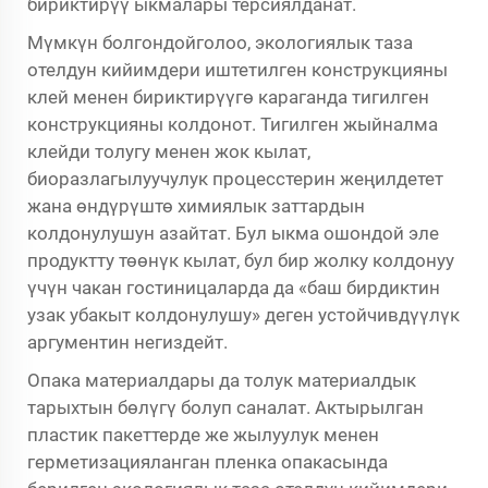
бириктирүү ыкмалары терсиялданат.
Мүмкүн болгондойголоо, экологиялык таза
отелдун кийимдери иштетилген конструкцияны
клей менен бириктирүүгө караганда тигилген
конструкцияны колдонот. Тигилген жыйналма
клейди толугу менен жок кылат,
биоразлагылуучулук процесстерин жеңилдетет
жана өндүрүштө химиялык заттардын
колдонулушун азайтат. Бул ыкма ошондой эле
продуктту төөнүк кылат, бул бир жолку колдонуу
үчүн чакан гостиницаларда да «баш бирдиктин
узак убакыт колдонулушу» деген устойчивдүүлүк
аргументин негиздейт.
Опака материалдары да толук материалдык
тарыхтын бөлүгү болуп саналат. Актырылган
пластик пакеттерде же жылуулук менен
герметизацияланган пленка опакасында