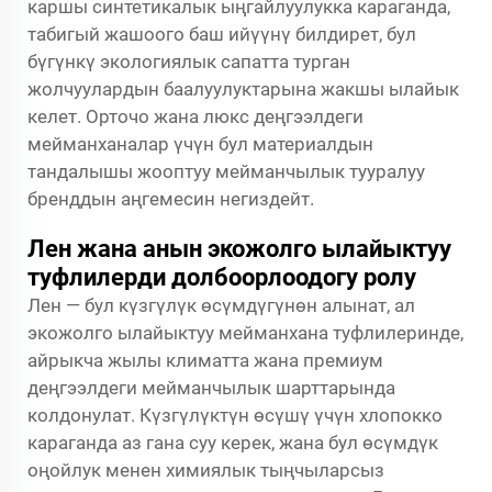
каршы синтетикалык ыңгайлуулукка караганда,
табигый жашоого баш ийүүнү билдирет, бул
бүгүнкү экологиялык сапатта турган
жолчуулардын баалуулуктарына жакшы ылайык
келет. Орточо жана люкс деңгээлдеги
мейманханалар үчүн бул материалдын
тандалышы жооптуу мейманчылык тууралуу
бренддын аңгемесин негиздейт.
Лен жана анын экожолго ылайыктуу
туфлилерди долбоорлоодогу ролу
Лен — бул күзгүлүк өсүмдүгүнөн алынат, ал
экожолго ылайыктуу мейманхана туфлилеринде,
айрыкча жылы климатта жана премиум
деңгээлдеги мейманчылык шарттарында
колдонулат. Күзгүлүктүн өсүшү үчүн хлопокко
караганда аз гана суу керек, жана бул өсүмдүк
оңойлук менен химиялык тыңчыларсыз