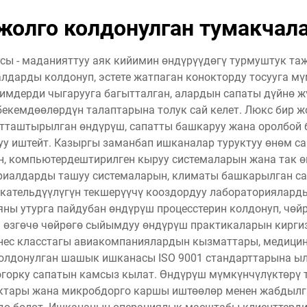
жолго колдонулган тумакчал
сы - маданияттуу аяк кийимин өндүрүүдөгү турмуштук та
лдарды колдонуп, эстете жатпаган конокторду тосууга м
имдерди чыгарууга багытталган, алардын сапаты дүйнө ж
екемдөөлөрдүн талаптарына толук сай келет. Люкс бир
атташтырылган өндүрүш, сапатты башкаруу жана оролбой
уу иштейт. Казыргы заманбап ишканалар туруктуу өнөм с
н, компьютердештирилген кыруу системаларын жана так 
иалдарды ташуу системаларын, климаты башкарылган са
кательдүүлүгүн текшерүүчү кооздордуу лабораториялард
ны утурга пайдубан өндүрүш процесстерин колдонуп, чөйр
 өзгөчө чөйрөгө сыйымдуу өндүрүш практикаларын кирги
бизнес класстагы авиакомпаниялардын кызматтары, медици
колдонулган шашык ишканасы ISO 9001 стандарттарына ыл
огорку сапатын камсыз кылат. Өндүрүш мүмкүнчүлүктөрү
ыктары жана микробдорго каршы иштөөлөр менен жабдылга