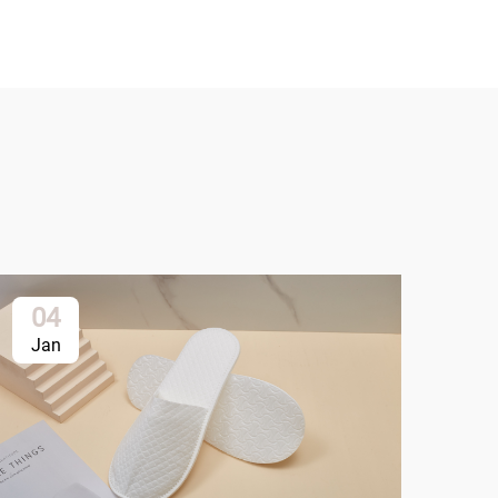
04
1
Jan
Ja