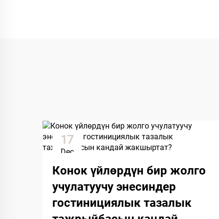
17
Dec
Конок үйлөрдүн бир жолго
учулатуучу энесиндер
гостинициялык тазалык