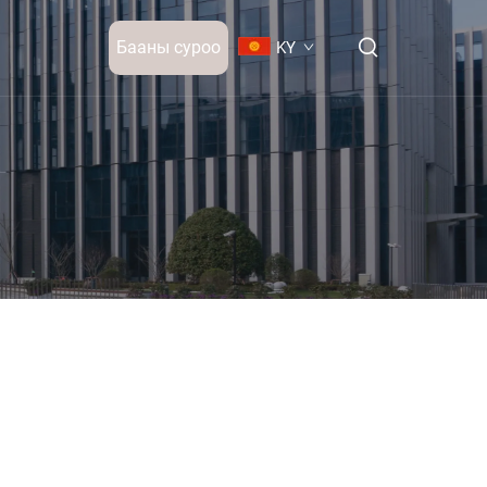
Бааны суроо
KY