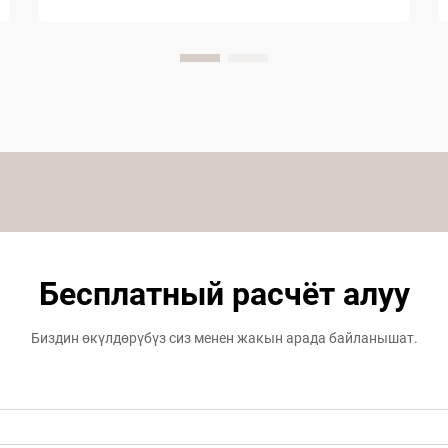
кайрымдуулукка байланыштуу
буюмдар жалпы канааттандырууну
аныктоого чоң таасирин тийгизет. Бул
негизги кайрымдуулук буюмдардын
ичинде, кошкоо меймандештердин
кайрымдагы жакшыртылышы үчүн
маанилүү фактор болуп келип жатат...
Бесплатный расчёт алуу
Биздин өкүлдөрүбүз сиз менен жакын арада байланышат.