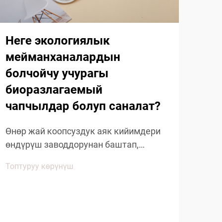
Неге экологиялык
мейманханалардын
болчойчу учурагы
биоразлагаемый
Ме
чапчылдар болуп саналат?
жо
ча
Өнөр жай коопсуздук аяк кийимдери
ги
өндүрүш заводдорунан баштап,
жа
курулуш сайттарына чейинки
Топтуруу көрүнүш
көптөгөн секторлордо жеке коргоо
Өнө
чарасынын маанилүү бөлүгүн түзөт.
кыла
Тиешелүү өнөр жай коопсуздук аяк
кий
кийимин тандоонун мааниси эске
Топт