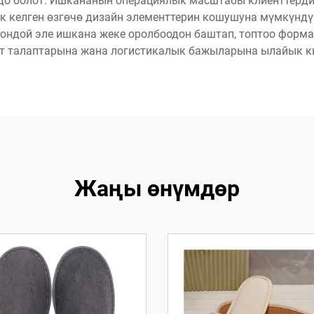
до болот. Ишкананын операциялык масштабы клиенттердин 
келген өзгөчө дизайн элементтерин кошушуна мүмкүндүк
ондой эле ишкана жеке оролбоодон баштап, топтоо форма
нт талаптарына жана логистикалык бажыларына ылайык к
Жаңы өнүмдөр