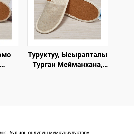
омо
Туруктуу, Ысырапталы
Турган Мейманхана,
умча
Авиалиниялар үчүн
ман
Чашмаларды
EM
Убактылуу Сатуу, Эко-
ылган
достоспономо
Чашмалар, Муздак,
ууга
Ленден Жасалган
Эркектер жана Аялдар
ык - бул чоң өндүрүш мүмкүнчүлүктөрү