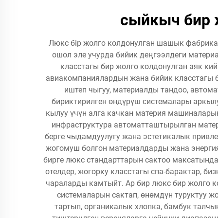
сыйкыч бир 
Люкс бір жолго колдонулган шашык фабрика
ошол эле учурда бийик деңгээлдеги материа
класстагы бир жолго колдонулган аяк кий
авиакомпаниялардын жана бийик класстагы б
иштеп чыгуу, материалды тандоо, автом
бириктирилген өндүрүш системалары аркыл
кылуу үчүн алга качкан материя машиналары
инфраструктура автоматташтырылган матер
берге чыдамдуулугу жана эстетикалык привле
жогомуш болгон материалдарды жана энергия
бирге люкс стандарттарын сактоо максатында
отелдер, жогорку класстагы спа-барактар, 
чараларды камтыйт. Ар бир люкс бир жолго 
системаларын сактап, өнөмдүн туруктуу ж
тартып, органикалык хлопка, бамбук талч