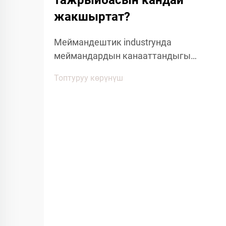
тажрыйбасын кандай
жакшыртат?
Меймандештик industryнда
меймандардын канааттандыгы
чыныгы тазалык жана
Топтуруу көрүнүш
кайрымдуулугун сактоого
багытталган кичинекей детайлдарга
көңүл буруу менен аныкталат. Оң
мейман тажрыйбасына таасирин
тийгизген негизги буюмдардын бири
болуп кошкоо меймандештердин бир
жолго колдонулган кайрымдагы
жакшыртылышы...