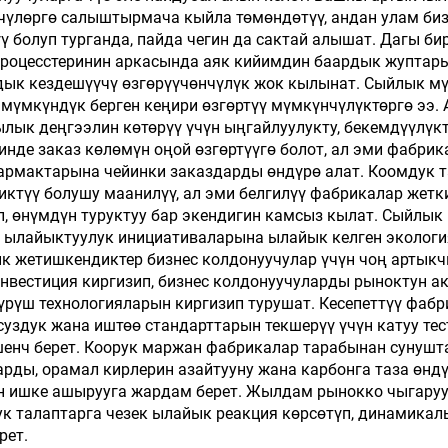
чүлөргө салыштырмача кыйла төмөндөтүү, андан улам биз
енен ыдырачуу
ү болуп турганда, пайда чегин да сактай алышат. Дагы би
нчык өндүрүүчү
процесстеринин аркасында аяк кийимдин баардык жуптары
ык кездешүүчү өзгөрүүчөнчүлүк жок кылынат. Сыйлык мү
 мүмкүндүк берген кеңири өзгөртүү мүмкүнчүлүктөргө ээ
ык деңгээлин көтөрүү үчүн ыңгайлуулукту, бекемдүүлүк
инде заказ көлөмүн оңой өзгөртүүгө болот, ал эми фабри
тармактарына чейинки заказдарды өндүрө алат. Коомдук т
ктүү болушу маанилүү, ал эми белгилүү фабрикалар жетк
, өнүмдүн туруктуу бар экендигин камсыз кылат. Сыйлык
к ылайыктуулук инициативаларына ылайык келген эколог
 жетишкендиктер бизнес колдонуучулар үчүн чоң артыкч
нвестиция киргизип, бизнес колдонуучуларды рыноктун 
үрүш технологияларын киргизип турушат. Кесепеттүү фа
уздук жана иштөө стандарттарын текшерүү үчүн катуу тес
шенч берет. Коорук маржан фабрикалар тарабынан сунуш
рды, орамал кирлерин азайтууну жана карбонга таза өндү
 ишке ашырууга жардам берет. Жылдам рынокко чыгаруу
ук талаптарга чезек ылайык реакция көрсөтүп, динамикал
рет.