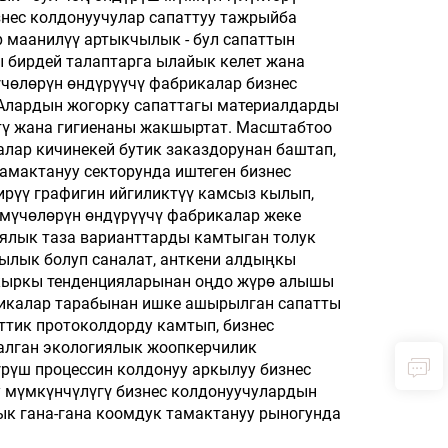
нес колдонуучулар сапаттуу тажрыйба
үчүн Чашмалар
р маанилүү артыкчылык - бул сапаттын
 бирдей талаптарга ылайык келет жана
чөлөрүн өндүрүүчү фабрикалар бизнес
. Алардын жогорку сапаттагы материалдарды
тү жана гигиенаны жакшыртат. Масштабтоо
калар кичинекей бутик заказдорунан баштап,
амактануу секторунда иштеген бизнес
ирүү графигин ийгиликтүү камсыз кылып,
 мүчөлөрүн өндүрүүчү фабрикалар жеке
иялык таза варианттарды камтыган толук
ылык болуп саналат, анткени алдыңкы
акыркы тенденцияларынан оңдо жүрө алышы
брикалар тарабынан ишке ашырылган сапатты
ттик протоколдорду камтып, бизнес
талган экологиялык жоопкерчилик
рүш процессин колдонуу аркылуу бизнес
 мүмкүнчүлүгү бизнес колдонуучулардын
ык гана-гана коомдук тамактануу рыногунда