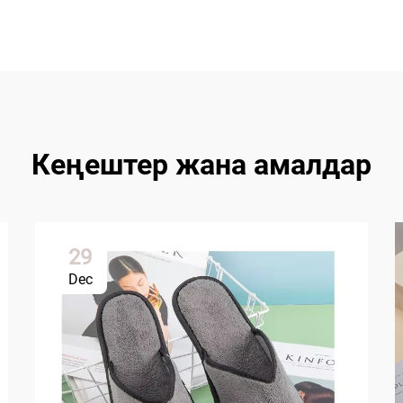
Кеңештер жана амалдар
29
Dec