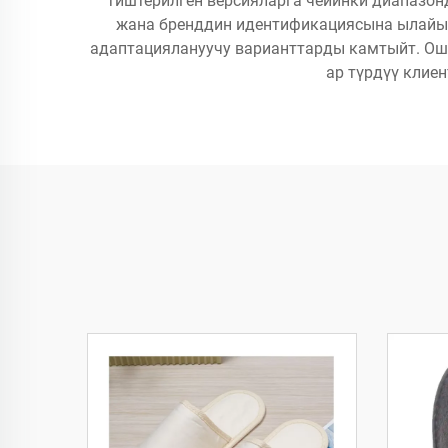
тиштерилген версияларга чейинки диапазон
жана бренддин идентификациясына ылайык 
адаптациялануучу варианттарды камтыйт. Ош
ар түрдүү клие