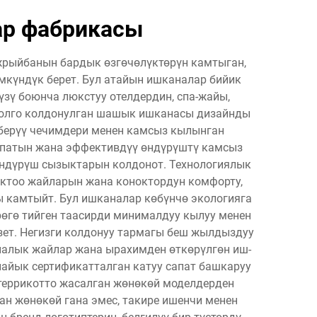
ар фабрикасы
жрыйбанын бардык өзгөчөлүктөрүн камтыган,
үмкүндүк берет. Бул атайын ишканалар бийик
үзү боюнча люкстуу отелдердин, спа-жайы,
 жолго колдонулган шашык ишканасы дизайнды
 берүү чечимдери менен камсыз кылынган
апатын жана эффективдүү өндүрүштү камсыз
өндүрүш сызыктарын колдонот. Технологиялык
ктоо жайларын жана коноктордун комфорту,
ы камтыйт. Бул ишканалар көбүнчө экологияга
өгө тийген таасирди минималдуу кылуу менен
зет. Негизги колдонуу тармагы беш жылдыздуу
налык жайлар жана ырахимден өткөрүлгөн иш-
айык сертификатталган катуу сапат башкаруу
 террикотто жасалган жөнөкөй моделдерден
н жөнөкөй гана эмес, такире ишенчи менен