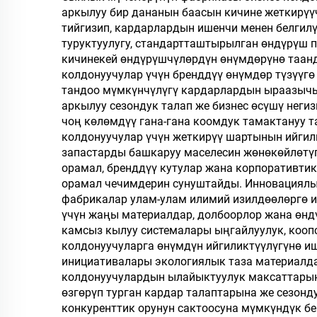
аркылуу бир дананын баасын кичине жеткирүү
м
тийгизип, кардарлардын ишенчи менен белгилү
па
туруктуулугу, стандартташтырылган өндүрүш 
кичинекей өндүрүшчүлөрдүн өнүмдөрүнө таанд
колдонуучулар үчүн бренддүү өнүмдөр түзүүгө
тандоо мүмкүнчүлүгү кардарлардын ыраазычыл
аркылуу сезондук талап же бизнес өсүшү негиз
чоң көлөмдүү гана-гана коомдук тамактануу 
колдонуучулар үчүн жеткирүү шартынын ийгили
запастарды башкаруу маселесин жөнөкөйлөтүп
орамал, бренддүү кутулар жана корпоративти
орамал чечимдерин сунуштайды. Инновациялык
фабрикалар улам-улам илимий изилдөөлөргө и
үчүн жаңы материалдар, долбоорлор жана өнд
камсыз кылуу системалары ыңгайлуулук, коопс
колдонуучуларга өнүмдүн ийгиликтүүлүгүнө и
инициативалары экологиялык таза материалда
колдонуучулардын ылайыктуулук максаттарын
өзгөрүп турган кардар талаптарына же сезонд
конкуренттик орунун сактоосуна мүмкүндүк бе