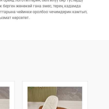
бренд логотиптерин, белгилүү бир түстөрдү
 берген жөнөкөй гана эмес, терең кадамда
ттарына чейинки оролбоо чечимдерин камтып,
ызмат көрсөтөт.