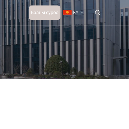
Бааны суроо
KY