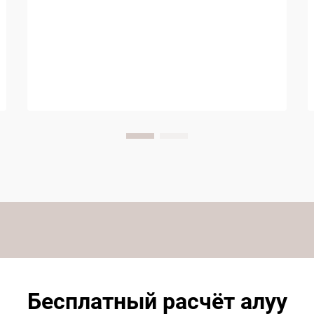
жолго колдонулган кайрымдагы
жакшыртылышы...
Бесплатный расчёт алуу