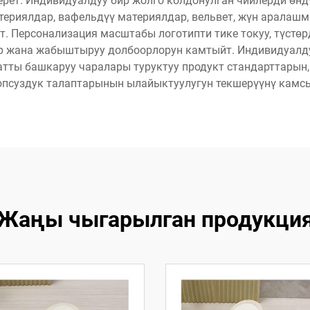
ерет. Индивидуалдуу бир жолго колдонулган чийлерди өн
атериялдар, вафельдүү материялдар, вельвет, жүн аралаш
т. Персонализация масштабы логотипти тике токуу, түстө
р жана жабыштыруу долбоорлорун камтыйт. Индивидуалду
ты башкаруу чаралары туруктуу продукт стандарттарын, 
опсуздук талаптарынын ылайыктуулугун текшерүүнү камсы
Жаңы чыгарылган продукци