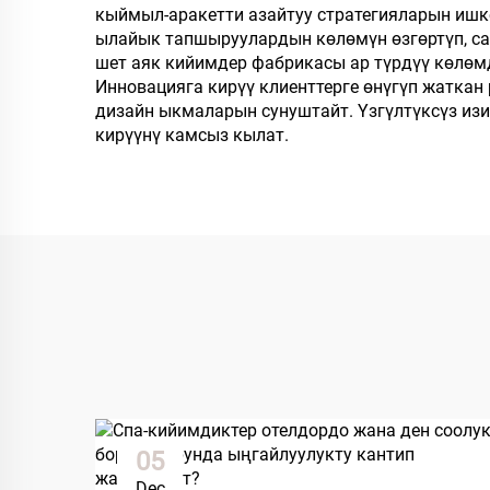
кыймыл-аракетти азайтуу стратегияларын иш
ылайык тапшыруулардын көлөмүн өзгөртүп, сап
шет аяк кийимдер фабрикасы ар түрдүү көлөмд
Инновацияга кирүү клиенттерге өнүгүп жатка
дизайн ыкмаларын сунуштайт. Үзгүлтүксүз из
кирүүнү камсыз кылат.
05
Dec