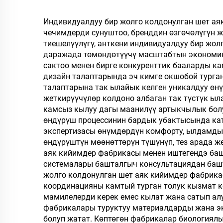
бөлмөлөрү үчүн
Индивидуалдуу бир жолго колдонулган шет а
чечимдерди сунуштоо, бренддин өзгөчөлүгүн 
тиешелүүлүгү, анткени индивидуалдуу бир жо
даражада төмөндөтүүчү масштабтын экономик
сактоо менен бирге конкуренттик бааларды к
дизайн талаптарында эч кимге окшобой турган
талаптарына так ылайык келген уникалдуу өн
жеткирүүчүлөр колдоно албаган так түстүк ы
камсыз кылуу дагы маанилүү артыкчылык болу
өндүрүш процессинин бардык убактысында кат
экспертизасы өнүмдөрдүн комфорту, ылдамды
өндүрүштүн мөөнөттөрүн түшүнүп, тез арада 
аяк кийимдер фабрикасы менен иштегендэ ба
системалары башталгыч консультациядан баш
жолго колдонулган шет аяк кийимдер фабрика
координацияны камтый турган толук кызмат кө
мамилелерди керек емес кылат жана сатып ал
фабрикалары туруктуу материалдарды жана эк
болуп жатат. Көптөгөн фабрикалар биологиял