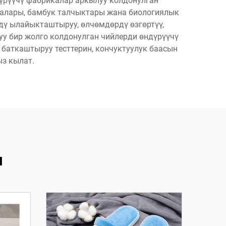
дүрүүчү фабрикалар аркылуу колдонулган
малары, бамбук талчыктары жана биологиялык
рдү ылайыкташтыруу, өлчөмдөрдү өзгөртүү,
у бир жолго колдонулган чийлерди өндүрүүчү
баткаштыруу тесттерин, кончуктуулук баасын
з кылат.
я