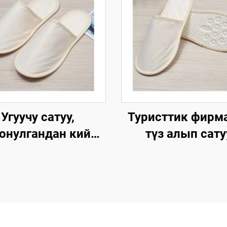
Угуучу сатуу,
Туристтик фирм
онулгандан кийин
түз алып сату
өпкө айлануучу,
кагаздан түзүл
йманхана үчүн,
табан, экологи
огияга жардамдуу,
жардамдуу S
компаниялар үчүн
панчыгы, өзгөрт
ейман панчыгы
логотип мене