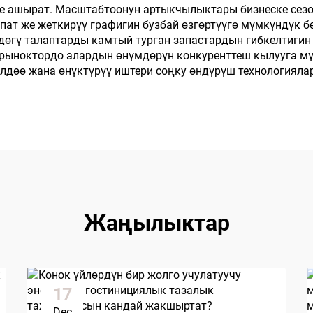
ке ашырат. Масштабтоонун артыкчылыктары бизнеске сез
ат же жеткирүү графигин бузбай өзгөртүүгө мүмкүндүк б
өгү талаптарды камтый турган запастардын гибкелтигин 
н рыноктордо алардын өнүмдөрүн конкуренттеш кылууга м
илдөө жана өнүктүрүү иштери соңку өндүрүш технологиял
Жаңылыктар
17
Dec