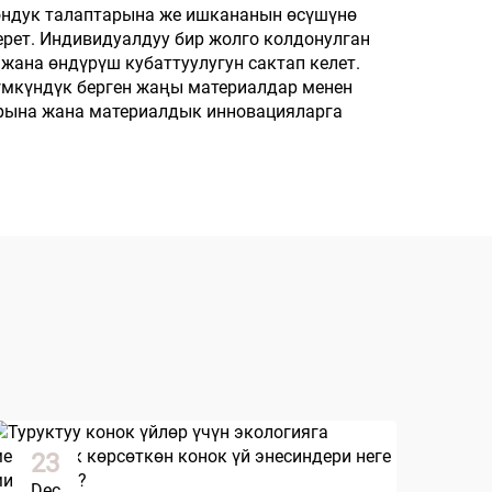
ондук талаптарына же ишкананын өсүшүнө
ерет. Индивидуалдуу бир жолго колдонулган
жана өндүрүш кубаттуулугун сактап келет.
үмкүндүк берген жаңы материалдар менен
арына жана материалдык инновацияларга
23
2
Dec
Ja