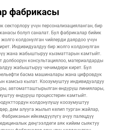
ар фабрикасы
 секторлору үчүн персонализацияланган, бир
канасы болуп саналат. Бул фабрикалар бийик
 жолго колдонулган чийлерди даярдоо үчүн
ирет. Индивидуалдуу бир жолго колдонулган
арүү жана жабыштыруу кызматтарын камтыйт.
т долбоорун консультациялоо, материалдарды
уалдуу жабыштыруу чечимдери кирет. Бул
 рельефти басма машиналары жана цифровдук
рын камсыз кылат. Коозумуштуу индивидуалдуу
ары, автоматташтырылган өндүрүш линиялары,
уштуу өндүрүш процесстерин камтыйт.
родукттордун колдонулушу коозумуштуу
дөр, дем алууга жылып келип турган жайлар,
. Фабриканын ийкемдүүлүгү ачуу палецдүү
 медициналык деңгээлдеги аяк кийим сыяктуу