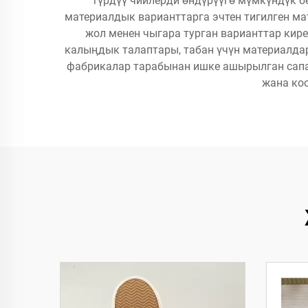
түрдүү чийлерди өндүрүүгө мүмкүндүк б
материалдык варианттарга эчтен тигилген м
жол менен чыгара турган варианттар кире
калыңдык талаптары, табан үчүн материалда
фабрикалар тарабынан ишке ашырылган сапат
жана ко