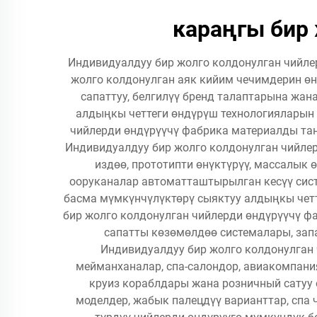
караңгы бир
Индивидуалдуу бир жолго колдонулган чийле
жолго колдонулган аяк кийим чечимдерин өн
сапаттуу, белгилүү бренд талаптарына жа
алдыңкы четтеги өндүрүш технологияларын 
чийлерди өндүрүүчү фабрика материалды та
Индивидуалдуу бир жолго колдонулган чийле
издөө, прототипти өнүктүрүү, массалык
ооруканалар автоматташтырылган кесүү сис
басма мүмкүнчүлүктөрү сыяктуу алдыңкы четт
бир жолго колдонулган чийлерди өндүрүүчү 
сапатты көзөмөлдөө системалары, за
Индивидуалдуу бир жолго колдонулган
мейманханалар, спа-салондор, авиакомпания
круиз кораблдары жана розничный сатуу 
моделдер, жабык палецдүү варианттар, спа 