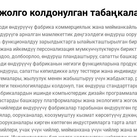
 жолго колдонулган табаңкал
рди өндүрүүчү фабрика коммерциялык жана мейманкайлык
дүрүүгө арналган мамлекеттик деңгээлдеги өндүрүш оору
на функционалдуу зарылдыктарга ылайыкташтырылган бир
жана ийкемдүү персонализация мүмкүнчүлүктөрүн бирикт
ндоо, долбоорлоо, өндүрүш пландаштыруу, сапатты башк
рди өндүрүүчү фабриканын негизги функцияларына продук
 өндүрүш, сапатты кепилдикке алуу тесттери жана индивид
темалары, жылуулук менен жабыштыруу үчүн жабдыктар,
еги технологияларды колдонуп, так өндүрүш стандартта
фабрикалардын ишинде компьютердик дизайн программал
пастарды башкаруу платформалары жана экологияга жогом
 чийлерди өндүрүүчү фабрикалар тарабынан өндүрүлгөн п
лар, ооруканалар, коозумуштуу кызмат көрсөтүүчү дүкөн
ооруканалары кирген көптөгөн индустрияларга тарта алат
чийлери, учак үчүн чийлер, мейманхана үчүн чийлер жана