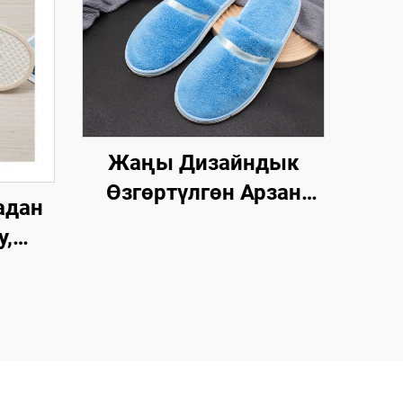
Жаңы Дизайндык
Өзгөртүлгөн Арзан
адан
Мейманкана Бөлмөсү
у,
Люкс Спа Бир Жолго
гөн
Колдонулган Этек-
яга
Кийимдер
PA
Авиакомпаниялар үчүн
үлгөн
Мейманкана үчүн
н,