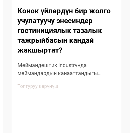
Конок үйлөрдүн бир жолго
учулатуучу энесиндер
гостинициялык тазалык
тажрыйбасын кандай
жакшыртат?
Меймандештик industryнда
меймандардын канааттандыгы
чыныгы тазалык жана
Топтуруу көрүнүш
кайрымдуулугун сактоого
багытталган кичинекей детайлдарга
көңүл буруу менен аныкталат. Оң
мейман тажрыйбасына таасирин
тийгизген негизги буюмдардын бири
болуп кошкоо меймандештердин бир