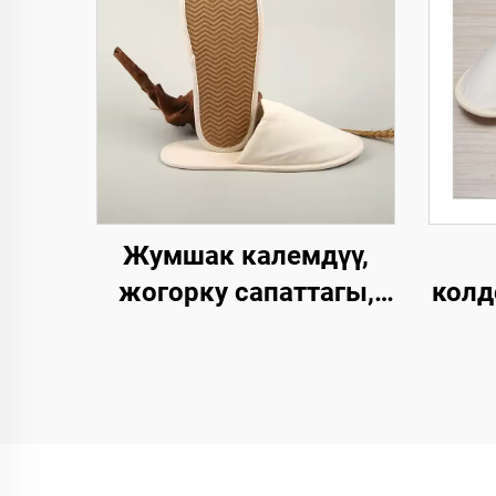
Жумшак калемдүү,
жогорку сапаттагы,
колд
колдонулгандан кийин
ч
чөпкө айлануучу ички
ме
мейманханалык
экол
панчык,
авиа
мейманхананын
м