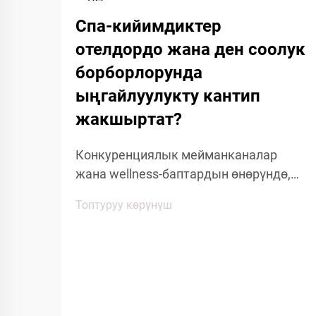
Спа-кийимдиктер
отелдордо жана ден соолук
борборлорунда
ыңгайлуулукту кантип
жакшыртат?
Конкуренциялык мейманканалар
жана wellness-баптардын өнөрүндө,
мейман таантуулуулугу көптөгөн
Топтуруу көрүнүш
деталдарга жана ыңгайлуулуктагы
буюмдарга байланыштуу. Мейман
тажрыйбасына таасирин тийгизген
көптөгөн факторлордун ичинен, спа
кийимдер меймандардын
ыңгайлуулугунун...