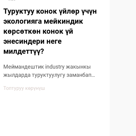
Туруктуу конок үйлөр үчүн
экологияга мейкиндик
көрсөткөн конок үй
энесиндери неге
милдеттүү?
Меймандештик industry жакынкы
жылдарда туруктуулугу заманбап
меймандаштардын иштеринин
Топтуруу көрүнүш
негизин түзүү менен маанилүү
Ме
өзгөрүшкө түштү. Дүйнө жүзү боюнча
ча
меймандаштар чөйрөгө тийгизилген
жоопкерчиликтүн бир тенденция гана
ка
эмес, бирок маанилүү б...
ка