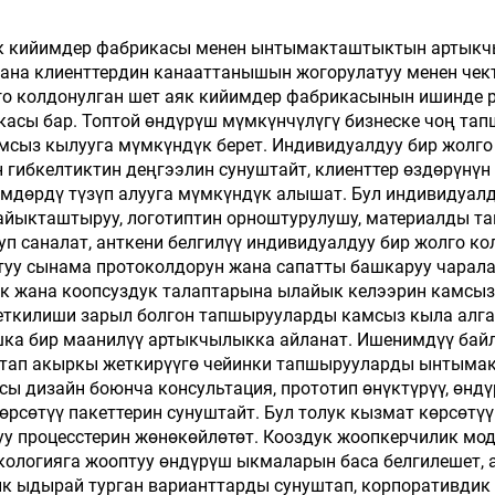
колдонулгандан 
чөпкө айлануу
як кийимдер фабрикасы менен ынтымакташтыктын артыкч
жана клиенттердин канааттанышын жогорулатуу менен чект
мейманхана пан
лго колдонулган шет аяк кийимдер фабрикасынын ишинде
асы бар. Топтой өндүрүш мүмкүнчүлүгү бизнеске чоң та
амсыз кылууга мүмкүндүк берет. Индивидуалдуу бир жолг
 гибкелтиктин деңгээлин сунуштайт, клиенттер өздөрүнүн
үмдөрдү түзүп алууга мүмкүндүк алышат. Бул индивидуалд
лайыкташтыруу, логотиптин орноштурулушу, материалды т
п саналат, анткени белгилүү индивидуалдуу бир жолго к
уу сынама протоколдорун жана сапатты башкаруу чарала
к жана коопсуздук талаптарына ылайык келээрин камсыз
жеткилиши зарыл болгон тапшырууларды камсыз кыла алга
шка бир маанилүү артыкчылыкка айланат. Ишенимдүү ба
тап акыркы жеткирүүгө чейинки тапшырууларды ынтымакт
сы дизайн боюнча консультация, прототип өнүктүрүү, өнд
рсөтүү пакеттерин сунуштайт. Бул толук кызмат көрсөтү
уу процесстерин жөнөкөйлөтөт. Кооздук жоопкерчилик мод
ологияга жооптуу өндүрүш ыкмаларын баса белгилешет, 
ык ыдырай турган варианттарды сунуштап, корпоративдик