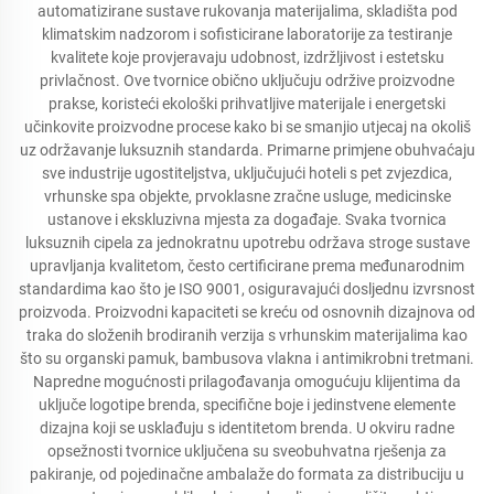
automatizirane sustave rukovanja materijalima, skladišta pod
klimatskim nadzorom i sofisticirane laboratorije za testiranje
kvalitete koje provjeravaju udobnost, izdržljivost i estetsku
privlačnost. Ove tvornice obično uključuju održive proizvodne
prakse, koristeći ekološki prihvatljive materijale i energetski
učinkovite proizvodne procese kako bi se smanjio utjecaj na okoliš
uz održavanje luksuznih standarda. Primarne primjene obuhvaćaju
sve industrije ugostiteljstva, uključujući hoteli s pet zvjezdica,
vrhunske spa objekte, prvoklasne zračne usluge, medicinske
ustanove i ekskluzivna mjesta za događaje. Svaka tvornica
luksuznih cipela za jednokratnu upotrebu održava stroge sustave
upravljanja kvalitetom, često certificirane prema međunarodnim
standardima kao što je ISO 9001, osiguravajući dosljednu izvrsnost
proizvoda. Proizvodni kapaciteti se kreću od osnovnih dizajnova od
traka do složenih brodiranih verzija s vrhunskim materijalima kao
što su organski pamuk, bambusova vlakna i antimikrobni tretmani.
Napredne mogućnosti prilagođavanja omogućuju klijentima da
uključe logotipe brenda, specifične boje i jedinstvene elemente
dizajna koji se usklađuju s identitetom brenda. U okviru radne
opsežnosti tvornice uključena su sveobuhvatna rješenja za
pakiranje, od pojedinačne ambalaže do formata za distribuciju u