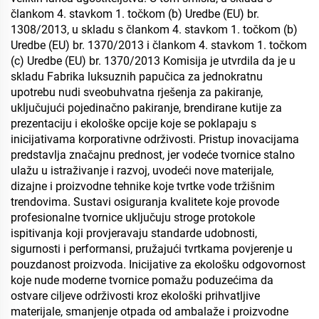
člankom 4. stavkom 1. točkom (b) Uredbe (EU) br.
1308/2013, u skladu s člankom 4. stavkom 1. točkom (b)
Uredbe (EU) br. 1370/2013 i člankom 4. stavkom 1. točkom
(c) Uredbe (EU) br. 1370/2013 Komisija je utvrdila da je u
skladu Fabrika luksuznih papučica za jednokratnu
upotrebu nudi sveobuhvatna rješenja za pakiranje,
uključujući pojedinačno pakiranje, brendirane kutije za
prezentaciju i ekološke opcije koje se poklapaju s
inicijativama korporativne održivosti. Pristup inovacijama
predstavlja značajnu prednost, jer vodeće tvornice stalno
ulažu u istraživanje i razvoj, uvodeći nove materijale,
dizajne i proizvodne tehnike koje tvrtke vode tržišnim
trendovima. Sustavi osiguranja kvalitete koje provode
profesionalne tvornice uključuju stroge protokole
ispitivanja koji provjeravaju standarde udobnosti,
sigurnosti i performansi, pružajući tvrtkama povjerenje u
pouzdanost proizvoda. Inicijative za ekološku odgovornost
koje nude moderne tvornice pomažu poduzećima da
ostvare ciljeve održivosti kroz ekološki prihvatljive
materijale, smanjenje otpada od ambalaže i proizvodne