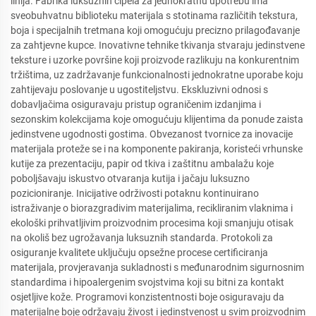
linija. Fabrika luksuznih cipela za jednokratnu upotrebu ima
sveobuhvatnu biblioteku materijala s stotinama različitih tekstura,
boja i specijalnih tretmana koji omogućuju precizno prilagođavanje
za zahtjevne kupce. Inovativne tehnike tkivanja stvaraju jedinstvene
teksture i uzorke površine koji proizvode razlikuju na konkurentnim
tržištima, uz zadržavanje funkcionalnosti jednokratne uporabe koju
zahtijevaju poslovanje u ugostiteljstvu. Ekskluzivni odnosi s
dobavljačima osiguravaju pristup ograničenim izdanjima i
sezonskim kolekcijama koje omogućuju klijentima da ponude zaista
jedinstvene ugodnosti gostima. Obvezanost tvornice za inovacije
materijala proteže se i na komponente pakiranja, koristeći vrhunske
kutije za prezentaciju, papir od tkiva i zaštitnu ambalažu koje
poboljšavaju iskustvo otvaranja kutija i jačaju luksuzno
pozicioniranje. Inicijative održivosti potaknu kontinuirano
istraživanje o biorazgradivim materijalima, recikliranim vlaknima i
ekološki prihvatljivim proizvodnim procesima koji smanjuju otisak
na okoliš bez ugrožavanja luksuznih standarda. Protokoli za
osiguranje kvalitete uključuju opsežne procese certificiranja
materijala, provjeravanja sukladnosti s međunarodnim sigurnosnim
standardima i hipoalergenim svojstvima koji su bitni za kontakt
osjetljive kože. Programovi konzistentnosti boje osiguravaju da
materijalne boje održavaju živost i jedinstvenost u svim proizvodnim