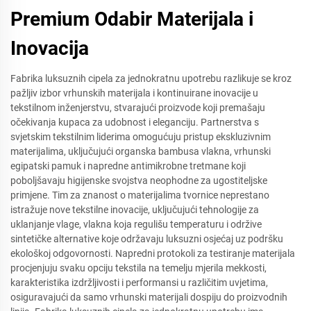
Premium Odabir Materijala i
Inovacija
Fabrika luksuznih cipela za jednokratnu upotrebu razlikuje se kroz
pažljiv izbor vrhunskih materijala i kontinuirane inovacije u
tekstilnom inženjerstvu, stvarajući proizvode koji premašaju
očekivanja kupaca za udobnost i eleganciju. Partnerstva s
svjetskim tekstilnim liderima omogućuju pristup ekskluzivnim
materijalima, uključujući organska bambusa vlakna, vrhunski
egipatski pamuk i napredne antimikrobne tretmane koji
poboljšavaju higijenske svojstva neophodne za ugostiteljske
primjene. Tim za znanost o materijalima tvornice neprestano
istražuje nove tekstilne inovacije, uključujući tehnologije za
uklanjanje vlage, vlakna koja regulišu temperaturu i održive
sintetičke alternative koje održavaju luksuzni osjećaj uz podršku
ekološkoj odgovornosti. Napredni protokoli za testiranje materijala
procjenjuju svaku opciju tekstila na temelju mjerila mekkosti,
karakteristika izdržljivosti i performansi u različitim uvjetima,
osiguravajući da samo vrhunski materijali dospiju do proizvodnih