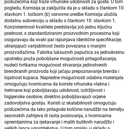
poduzećima koji traže vrhunske udobnosti za goste. U tom
pogledu, Komisija je zaključila da je u skladu s člankom 10.
stavkom 1. točkom (b) osnovne uredbe Komisija uložila
dodatnu subvenciju u skladu s člankom 10. stavkom 1.
Konzistentnost kvalitete predstavlja još jednu ključnu
prednost, s standardiziranim proizvodnim procesima koji
osiguravaju da svaki par ispunjava identične specifikacije,
uklanjajući varijabilnost često povezana s manjim
proizvođačima. Fabrika luksuznih papučica za jednokratnu
upotrebu pruža poboljšane mogućnosti prilagođavanja,
nudeći tvrtkama mogućnost stvaranja jedinstvenih
brendiranih proizvoda koji jačaju prepoznavanje brenda i
lojalnost kupaca. Napredne mogućnosti odabira materijala
omogućuju tvornicama da koriste vrhunska vlakna i
tretmane koji poboljšavaju udobnost, izdržljivost i
higijenske osobine, direktno poboljšavajući ocjene
zadovoljstva gostiju. Koristi iz skalabilnosti omogućuju
poduzećima da lako prilagode količine narudžbi na temelju
sezonskih zahtjeva ili rasta poslovanja, s tvornicama
opremljenima za rješavanje i malih butiknih narudžbi i
velikih lanca ugostiteljstva. U tom smislu, u skladu s