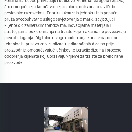
količine narudžbe prihvaćaju i butikove i velike lance ugostiteljstva,
što omogućuje prilagođavanje premium proizvoda u različitim
poslovnim razmjerima. Fabrika luksuznih jednokratnih papuča
pruža sveobuhvatne usluge savjetovanja o marki, savjetujući
klijente o dizajnerskim trendovima, inovacijama materijala i
strategijama pozicioniranja na tržištu koje maksimalno povećavaju
povrat ulaganja. Digitalne usluge modeliranja koriste naprednu
tehnologiju prikaza za vizualizaciju prilagođenih dizajna prije
proizvodnje, omogućavajući učinkovite iteracije dizajna i procese
odobrenja klijenata koji ubrzavaju vrijeme za tržište za brendirane
proizvode.