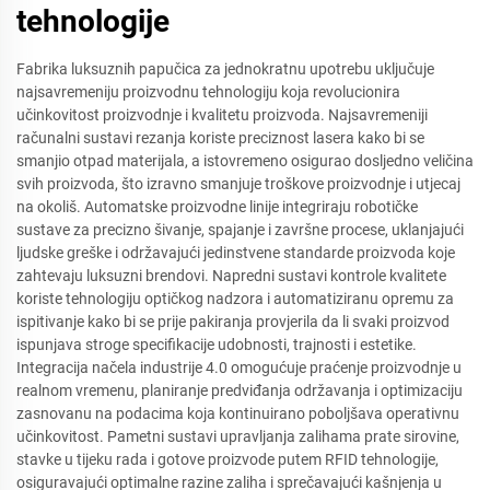
tehnologije
Fabrika luksuznih papučica za jednokratnu upotrebu uključuje
najsavremeniju proizvodnu tehnologiju koja revolucionira
učinkovitost proizvodnje i kvalitetu proizvoda. Najsavremeniji
računalni sustavi rezanja koriste preciznost lasera kako bi se
smanjio otpad materijala, a istovremeno osigurao dosljedno veličina
svih proizvoda, što izravno smanjuje troškove proizvodnje i utjecaj
na okoliš. Automatske proizvodne linije integriraju robotičke
sustave za precizno šivanje, spajanje i završne procese, uklanjajući
ljudske greške i održavajući jedinstvene standarde proizvoda koje
zahtevaju luksuzni brendovi. Napredni sustavi kontrole kvalitete
koriste tehnologiju optičkog nadzora i automatiziranu opremu za
ispitivanje kako bi se prije pakiranja provjerila da li svaki proizvod
ispunjava stroge specifikacije udobnosti, trajnosti i estetike.
Integracija načela industrije 4.0 omogućuje praćenje proizvodnje u
realnom vremenu, planiranje predviđanja održavanja i optimizaciju
zasnovanu na podacima koja kontinuirano poboljšava operativnu
učinkovitost. Pametni sustavi upravljanja zalihama prate sirovine,
stavke u tijeku rada i gotove proizvode putem RFID tehnologije,
osiguravajući optimalne razine zaliha i sprečavajući kašnjenja u