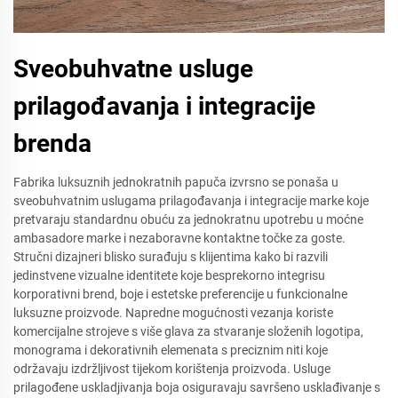
Sveobuhvatne usluge
prilagođavanja i integracije
brenda
Fabrika luksuznih jednokratnih papuča izvrsno se ponaša u
sveobuhvatnim uslugama prilagođavanja i integracije marke koje
pretvaraju standardnu obuću za jednokratnu upotrebu u moćne
ambasadore marke i nezaboravne kontaktne točke za goste.
Stručni dizajneri blisko surađuju s klijentima kako bi razvili
jedinstvene vizualne identitete koje besprekorno integrisu
korporativni brend, boje i estetske preferencije u funkcionalne
luksuzne proizvode. Napredne mogućnosti vezanja koriste
komercijalne strojeve s više glava za stvaranje složenih logotipa,
monograma i dekorativnih elemenata s preciznim niti koje
održavaju izdržljivost tijekom korištenja proizvoda. Usluge
prilagođene uskladjivanja boja osiguravaju savršeno usklađivanje s