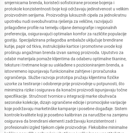
smjernicama brenda, koristeći sofisticirane procese bojenja i
protokole konzistentnosti boje koji održavaju jedinstvenost u velikim
proizvodnim serijama. Proizvodnja luksuznih cipela za jednokratnu
upotrebu nudi sveobuhvatna rješenja za veličine, razvijajući
prilagođene profile na temelju ciljane demografije i regionalnih
preferencija, osiguravajući optimalan komfor za različite populacije
gostiju. Specijalizirana prilagodba ambalaže uključuje brendirane
kutije, papir od tkiva, instrukcijske kartice i promotivne uvode koji
proširuju angažman brenda izvan samog proizvoda. Uputstvo za
odabir materijala pomaže klijentima da odaberu optimalne tkanine,
teksture i tretmane koje su usklađene s pozicioniranjem brenda, a
istovremeno ispunjavaju funkcionalne zahtjeve i proračunska
ograničenja. Službe razvoja prototipa pružaju klijentima fizičke
uzorke za testiranje i odobrenje prije proizvodnje u potpunosti, što
minimizira rizike i osigurava da konačni proizvodi ispunjavaju točne
specifikacije. Stručnost tvornice u integraciji marke obuhvaća
sezonske kolekcije, dizajn ograničene edicije i promocijske varijacije
koje podržavaju marketinške kampanje i posebne događaje. Sistem
kontrole kvalitete koji je posebno kalibriran za narudžbe na zamjenu
osigurava da brendirani elementi zadržavaju konzistentnost i
profesionalni izgled tijekom cijele proizvodnje. Fleksibilne minimalne