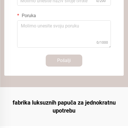
0/200
Poruka
0/1000
Pošalji
fabrika luksuznih papuča za jednokratnu
upotrebu