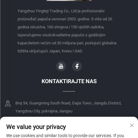
Yangzhou Yingteji Trading Co., Ltd je profesionalni
proizvođač papuča osnovan 2003. godine. S više od 20
godina iskustva, 160 strojeva i 150 vještih radnika,
isporučujemo visokokvalitetne papuče s godišnjim
kapacitetom većim od 30 milijuna pari, poslujući globalna
tržišta uključujući Japan, Koreu i SAD.
KONTAKTIRAJTE NAS
Broj 54, Guangming South Road, Dajia Town, Jiangdu District,
Yangzhou City, pokrajina Jiangsu
+86-18068849339
We value your privacy
We use cookies and similar tools to provide our services. If you
[email protected]