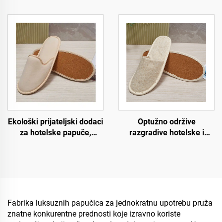
ekološki prihvatljive
papuča za hotel spa i
papuče za hotele i
zrakoplovstvo,
zrakoplovstvo za korisnike
jednokratne papuče za
hotela
muškarce i žene,
sljedbeno nabavljanje
proizvođača
biorazgradivih papuča
Ekološki prijateljski dodaci
Optužno održive
za hotelske papuče,
razgradive hotelske i
gostujuće papuče, OEM
zračne linije papuče,
jednokratne hotelske
ekološki prijateljske
papuče za prodaju
papuče, pamučne lanene
papuče za muškarce i
žene
Fabrika luksuznih papučica za jednokratnu upotrebu pruža
znatne konkurentne prednosti koje izravno koriste