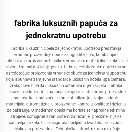
fabrika luksuznih papuča za
jednokratnu upotrebu
Fabrika luksuznih cipela za jednokratnu upotrebu predstavlja
vrhunac proizvodnje obuće za ugostiteljstvo, kombinujući
sofisticirane proizvodne tehnike s vrhunskim materijalima kako bi se
stvorili iznimni doživljaji gostiju. U tim specijaliziranim objektima se
usredotočuje proizvodnja vrhunske obuće za jednokratni upotrebu
koja ispunjava zahtjevne standarde luksuznih hotela, spa centara,
zrakoplovnih tvrtki i luksuznih ustanova diljem svijeta. Fabrika
luksuznih jednokratnih papuča djeluje kroz integrirane proizvodne
sustave koji obuhvaćaju konceptualizaciju dizajna, odabir
materijala, automatizaciju proizvodnje, kontrolu kvalitete i rješenja
za pakiranje. U modernim objektima koriste se napredne tekstilne
strojeve, kompjuterizirani sistemi za rezanje i precizne linije za
sastavljanje kako bi se osigurala dosljedna kvaliteta proizvoda i
učinkovita proizvodnja. Tehnološka infrastruktura uključuje