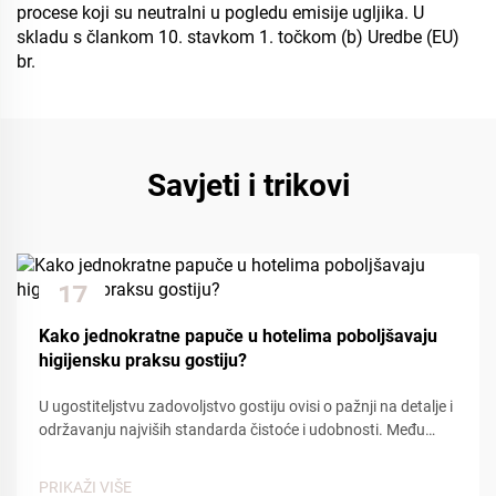
procese koji su neutralni u pogledu emisije ugljika. U
skladu s člankom 10. stavkom 1. točkom (b) Uredbe (EU)
br.
Savjeti i trikovi
17
Dec
Kako jednokratne papuče u hotelima poboljšavaju
higijensku praksu gostiju?
U ugostiteljstvu zadovoljstvo gostiju ovisi o pažnji na detalje i
održavanju najviših standarda čistoće i udobnosti. Među
osnovnim sadržajima koji doprinose pozitivnom iskustvu
gostiju, hotelske jednokratne papuče pl...
PRIKAŽI VIŠE