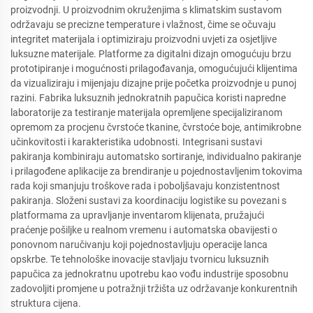
proizvodnji. U proizvodnim okruženjima s klimatskim sustavom
održavaju se precizne temperature i vlažnost, čime se očuvaju
integritet materijala i optimiziraju proizvodni uvjeti za osjetljive
luksuzne materijale. Platforme za digitalni dizajn omogućuju brzu
prototipiranje i mogućnosti prilagođavanja, omogućujući klijentima
da vizualiziraju i mijenjaju dizajne prije početka proizvodnje u punoj
razini. Fabrika luksuznih jednokratnih papučica koristi napredne
laboratorije za testiranje materijala opremljene specijaliziranom
opremom za procjenu čvrstoće tkanine, čvrstoće boje, antimikrobne
učinkovitosti i karakteristika udobnosti. Integrisani sustavi
pakiranja kombiniraju automatsko sortiranje, individualno pakiranje
i prilagođene aplikacije za brendiranje u pojednostavljenim tokovima
rada koji smanjuju troškove rada i poboljšavaju konzistentnost
pakiranja. Složeni sustavi za koordinaciju logistike su povezani s
platformama za upravljanje inventarom klijenata, pružajući
praćenje pošiljke u realnom vremenu i automatska obavijesti o
ponovnom naručivanju koji pojednostavljuju operacije lanca
opskrbe. Te tehnološke inovacije stavljaju tvornicu luksuznih
papučica za jednokratnu upotrebu kao vođu industrije sposobnu
zadovoljiti promjene u potražnji tržišta uz održavanje konkurentnih
struktura cijena.