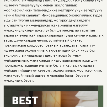
экологиялык чыдамдуу шетлек даярдоочусу уюмдар үчүн
иштөөчү тиешелүүлүк менен экологиялык
жоопкерчиликти тепе-теңдикке келтирүү үчүн өзгөртүүчү
чечим болуп саналат. Инновациялык биологиялык түрдө
ыдырай турган материалдар, жогорку деңгээлдеги
ыңгайлуулук инженериясы жана жалпы өзгөртүү
мүмкүнчүлүктөрү аркылуу бул шетлектер ар тараптан
таралган өнөр жай тармактарында туура келген нарыктык
зарылдуулуктарды чечип, устойчивый бизнес
практикасын колдоото. Баанын арзандыгы, сапаттуу
иштөө жана экологиялык аң-сезимдин биригүүсү бул
экологиялык чыдамдуу шетлектерди бүгүнкү
мейманчылык жана саякат индустриясынын жумушчу
программаларынын негизги бөлүгү кылат, уюмдарга
мейман тийишүүнү көтөрүп, экологиялык жоопкерчилик
жана устойчивый иштөөгө чынайы багыт берүүгө
мүмкүндүк берет.