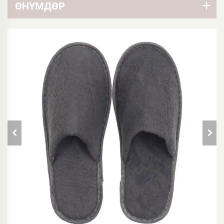
ӨНҮМДӨР