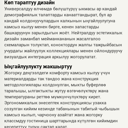
Көп тараптуу дизайн
Универсалдуу өлчөмдө бөлүштүрүү ыкмасы ар кандай
демографиялык талаптарды канааттандырат, бул ар
кандай колдонуучулардын калкынын ыңгайлуулугуна
камсыз кылуу менен бирге, кенен запастарды
башкаруунун зарылдыгын жоёт. Нейтралдуу эстетикалык
дизайн заманбап мейманкананын жасалгалоо
схемаларын толуктап, коноктордун жалпы тажрыйбасын
учурдагы жайлуулук коллекциялары менен ойлондуруучу
визуалдык интеграция аркылуу жогорулатат.
Ыңгайлуулукту жакшыртуу
Жогорку деңгээлдеги комфорту камсыз кылуу үчүн
материалдарды так тандоо жана конструкция
методологиялары колдонулган, мыкты буферлөө
таралышы, ылгактыкты жутуу өзгөчөлүктөрү жана
температураны реттөө мүмкүнчүлүктөрү кирет.
Эргономикалык энесептек конструкциясы узакка
созулган кийим кезинде табанынын табигый чыбышын
камсыз кылып, чарчоону азайтат жана жогорку
классмдуу гостиница шарттарында күтүлгөн кийимдин
кесепеттүү түрүн сактап калат.