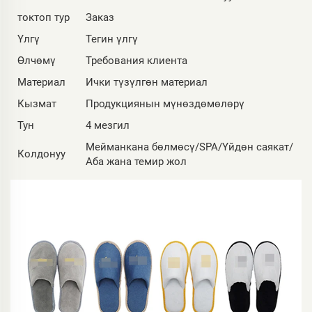
токтоп тур
Заказ
Үлгү
Тегин үлгү
Өлчөмү
Требования клиента
Материал
Ички түзүлгөн материал
Кызмат
Продукциянын мүнөздөмөлөрү
Тун
4 мезгил
Мейманкана бөлмөсү/SPA/Үйдөн саякат/
Колдонуу
Аба жана темир жол