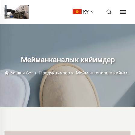
KY
Мейманканалык кийимдер
Башкы бет
>
Продукциялар
>
Мейманканалык кийимдер