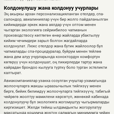
Колдонулушу жана колдонуу учурлары
Эң акыркы арзан персонализацияланган отелдер, спа-
салондор, авиалиниялар үчүн бир жолго пайдаланылган
кийимдерди эркек жана аялдар үчүн оптом менен
чыгарган экологияга сейриибилоо чапманын
производствосу көптөгөн өнөр жайларда убактылуу
кийим чечимдери зарыл болгон жагдайларда
колдонулат. Люкс отелдор жана бутик жайлоолор бул
чапмаларды спа-процедуралар, буйрум менен тейлөө
жана дем алуу учурларында коноктордун комфортун
көтөрүү үчүн колдонушат, оң пикирлерди тартуу жана
кайрадан брондоо кылууга түрткү боло турган эстеликти
калтырат.
Авиакомпаниялар узакка созулган учуштар узамагында
жолоочуларга жакшы ыраазычылык тийгизүү менен
бирге, бийик билимдүү жолоочуларга тийгизүүчү, табигый
чөйрөгө жооптуу мамилени көрсөтүп, жөнөкөй кабинада
колдонулуучу бул экологияга жогомуштуу чыгырмаларды
киргизишет. Желди тийиш ылдамдыкты жогорулатуу
максатында кошумча жүктүн салмагын минимумга чейин