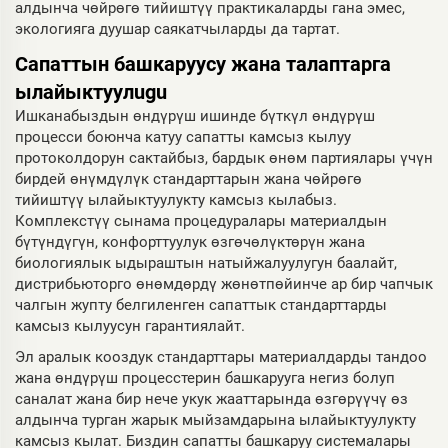
алдынча чөйрөгө тийиштүү практикаларды гана эмес,
экологияга дуушар саякатчыларды да тартат.
Сапаттын башкаруусу жана талаптарга
ылайыктуулugu
Ишканабыздын өндүрүш ишинде бүткүл өндүрүш
процесси боюнча катуу сапатты камсыз кылуу
протоколдорун сактайбыз, бардык өнөм партиялары үчүн
бирдей өнүмдүлүк стандарттарын жана чөйрөгө
тийиштүү ылайыктуулукту камсыз кылабыз.
Комплекстүү сынама процедуралары материалдын
бүтүндүгүн, конфорттуулук өзгөчөлүктөрүн жана
биологиялык ыдыраштын натыйжалуулугун баалайт,
дистрибьюторго өнөмдөрдү жөнөтпөйинче ар бир чапчык
чалгын жупту белгиленген сапаттык стандарттарды
камсыз кылуусун гарантиялайт.
Эл аралык кооздук стандарттары материалдарды тандоо
жана өндүрүш процесстерин башкарууга негиз болуп
саналат жана бир нече укук жааттарында өзгөрүүчү өз
алдынча турган жарык мыйзамдарына ылайыктуулукту
камсыз кылат. Биздин сапатты башкаруу системалары