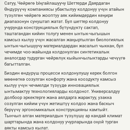
Сатуу, Чөйрөгө Ыңгайлашуучу Шеттерди Даярдаган
Өндүрүүчү компаниясы убактылуу колдонуу үчүн атайын
түзүлгөн чөйрөгө жооптуу аяк кийимдердин кеңири
диапазонун сунуштап жатат. Бул шеттер колдонуу
учурунда конструкциялык бүтүндүктү сактап,
таштагандан кийин толугу менен ынтык-чыгышын
камсыз кылуу үчүн жасалган жаңыртылган биологиялык
ынтык-чыгышуучу материалдардан жасалып чыккан, бул
чечимде чоо-жайында колдонулган синтетикалык
аналогдар тудурган чөйрөлүк кыйынчылыктарды чечүүгө
багытталган.
Биздин өндүрүш процесси колдонулушу керек болгон
мөөнөткө созулган конфорту жана кооздукту камсыз
кылуу үчүн чечмелди түзүүдө инновациялык
ынтымактуу технологияларды колдонот. Универсалдуу
долбоор эркектерге жана аялдарга жарактуу, узакка
созулган кийим үчүн жетиштүү колдоо жана баскыч
берүүчү эргономикалык конструкцияны камтыйт.
Тынчып алган материалдын түзүлүшү ар кандай климат
шарттарында жана колдонуу учурларында оңой турган
аякты камсыз кылат.