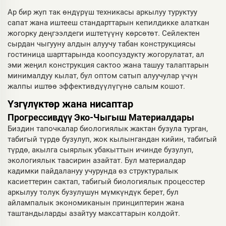
Ар бир жуп так өндүрүш техникасы аркылуу туруктуу
сапат жана иштееш стандарттарын кепилдикке алаткан
жогорку деңгээлдеги иштетүүнү көрсөтөт. Сейлектен
сырдан чыгууну алдын алуучу табан конструкциясы
гостиница шарттарында коопсуздукту жогорулатат, ал
эми жеңил конструкция сактоо жана ташуу талаптарын
минималдуу кылат, бул оптом сатып алуучулар үчүн
жалпы иштөө эффективдүүлүгүнө салым кошот.
Үзгүлүктөр жана нисаптар
Прогрессивдүү Эко-Чыгыш Материалдары
Биздин тапочкалар биологиялык жактан бузула турган,
табигый түрдө бузулуп, жок кылынгандан кийин, табигый
түрдө, акылга сыярлык убакыттын ичинде бузулуп,
экологиялык таасирин азайтат. Бул материалдар
кадимки пайдалануу учурунда өз структуралык
касиеттерин сактап, табигый биологиялык процесстер
аркылуу толук бузулушун мүмкүндүк берет, бул
айлампалык экономиканын принциптерин жана
таштандыларды азайтуу максаттарын колдойт.