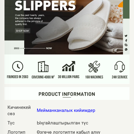
Кичинекей
Мейманканалык кийимдер
сөз
Түс
Ыңгайлаштырылган түс
Логотип
Өзгөчө логотипти кабыл алуу