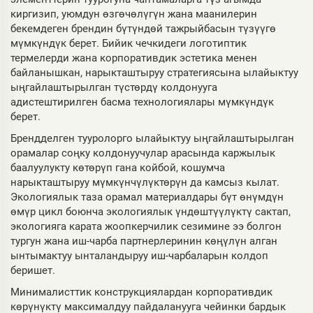
киргизип, уюмдун өзгөчөлүгүн жана маанилерин
бекемдеген брендин бүтүндөй тажрыйбасын түзүүгө
мүмкүндүк берет. Бийик чечкидеги логотиптик
термелерди жана корпоративдик эстетика менен
байланышкан, нарыкташтыруу стратегиясына ылайыктуу
ыңгайлаштырылган түстөрдү колдонууга
адистештирилген басма технологиялары мүмкүндүк
берет.
Брендделген тууролорго ылайыктуу ыңгайлаштырылган
орамалар соңку колдонуучулар арасында каржылык
баалуулукту көтөрүп гана койбой, кошумча
нарыкташтыруу мүмкүнчүлүктөрүн да камсыз кылат.
Экологиялык таза орамал материалдары бүт өнүмдүн
өмүр цикл боюнча экологиялык үндөштүүлүктү сактап,
экологияга карата жоопкерчилик сезимине ээ болгон
тургун жана иш-чарба партнерлеринин көңүлүн алган
ынтымактуу ынталандыруу иш-чарбаларын колдоп
беришет.
Минималисттик конструкциялардан корпоративдик
көрүнүктү максималдуу пайдаланууга чейинки бардык