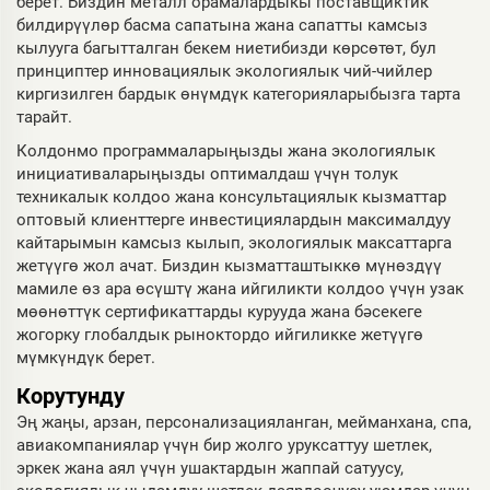
берет. Биздин металл орамалардыкы поставщиктик
билдирүүлөр басма сапатына жана сапатты камсыз
кылууга багытталган бекем ниетибизди көрсөтөт, бул
принциптер инновациялык экологиялык чий-чийлер
киргизилген бардык өнүмдүк категорияларыбызга тарта
тарайт.
Колдонмо программаларыңызды жана экологиялык
инициативаларыңызды оптималдаш үчүн толук
техникалык колдоо жана консультациялык кызматтар
оптовый клиенттерге инвестициялардын максималдуу
кайтарымын камсыз кылып, экологиялык максаттарга
жетүүгө жол ачат. Биздин кызматташтыккө мүнөздүү
мамиле өз ара өсүштү жана ийгиликти колдоо үчүн узак
мөөнөттүк сертификаттарды курууда жана бәсекеге
жогорку глобалдык рыноктордо ийгиликке жетүүгө
мүмкүндүк берет.
Корутунду
Эң жаңы, арзан, персонализацияланган, мейманхана, спа,
авиакомпаниялар үчүн бир жолго уруксаттуу шетлек,
эркек жана аял үчүн ушактардын жаппай сатуусу,