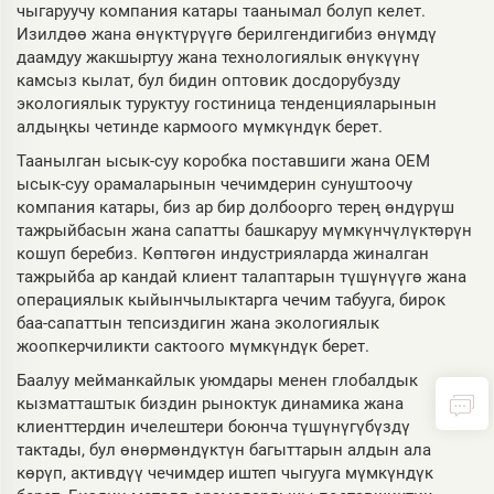
чыгаруучу компания катары таанымал болуп келет.
Изилдөө жана өнүктүрүүгө берилгендигибиз өнүмдү
даамдуу жакшыртуу жана технологиялык өнүкүүнү
камсыз кылат, бул бидин оптовик досдорубузду
экологиялык туруктуу гостиница тенденцияларынын
алдыңкы четинде кармоого мүмкүндүк берет.
Таанылган ысык-суу коробка поставшиги жана OEM
ысык-суу орамаларынын чечимдерин сунуштоочу
компания катары, биз ар бир долбоорго терең өндүрүш
тажрыйбасын жана сапатты башкаруу мүмкүнчүлүктөрүн
кошуп беребиз. Көптөгөн индустрияларда жиналган
тажрыйба ар кандай клиент талаптарын түшүнүүгө жана
операциялык кыйынчылыктарга чечим табууга, бирок
баа-сапаттын тепсиздигин жана экологиялык
жоопкерчиликти сактоого мүмкүндүк берет.
Баалуу мейманкайлык уюмдары менен глобалдык
кызматташтык биздин рыноктук динамика жана
клиенттердин ичелештери боюнча түшүнүгүбүздү
тактады, бул өнөрмөндүктүн багыттарын алдын ала
көрүп, активдүү чечимдер иштеп чыгууга мүмкүндүк