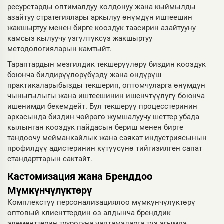
ресурстарды оптималдуу колдонуу жана кыймылды
азайтуу стратегиялары аркылуу өнүмдүн иштеешин
жакшыртуу менен бирге кооздук таасирин азайтууну
камсыз кылуучу үзгүлтүксүз жакшыртуу
методологияларын камтыйт.
Тараптардын мезгилдик текшерүүлөрү биздин кооздук
боюнча билдирүүлөрүбүздү жана өндүрүш
практикаларыбызды текшерип, оптомчуларга өнүмдүн
чыныгылыгы жана иштеешинин ишенчтүүлүгү боюнча
ишенимди бекемдейт. Бул текшерүү процесстеринин
аркасында биздин чөйрөгө жумшалуучу шеттер убада
кылынган кооздук пайдасын бериш менен бирге
тандоочу мейманкайлык жана саякат индустриясынын
профилдүү адистеринин күтүүсүнө тийгизилген сапат
стандарттарын сактайт.
Кастомизация жана Бренддоо
Мүмкүнчүлүктөрү
Комплекстүү персонализациялоо мүмкүнчүлүктөрү
оптовый клиенттердин өз алдынча бренддик
элементтерин туурогуна чаптамаларга түз агымда