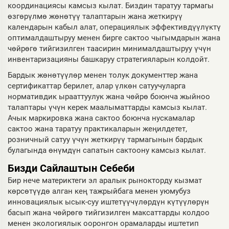
координациясы камсыз кылат. Биздин таратуу тармагы
өзгөрүлмө жөнөтүү талаптарын жана жеткирүү
календарын кабыл алат, операциялык эффективдүүлүктү
оптималдаштыруу менен бирге сактоо чыгымдарын жана
чөйрөгө тийгизилген таасирин минималдаштыруу үчүн
инвентаризацияны башкаруу стратегияларын колдойт.
Бардык жөнөтүүлөр менен толук документтер жана
сертификаттар берилет, алар үлкөн сатуучуларга
нормативдик ырааттуулук жана чөйрө боюнча жыйноо
талаптары үчүн керек маалыматтарды камсыз кылат.
Ачык маркировка жана сактоо боюнча нускамалар
сактоо жана таратуу практикаларын жеңилдетет,
розничный сатуу үчүн жеткирүү тармагынын бардык
булагында өнүмдүн сапатын сактоону камсыз кылат.
Бизди Сайлаштын Себеби
Бир нече материктеги эл аралык рынокторду кызмат
көрсөтүүдө алган кең тажрыйбага менен уюмубуз
инновациялык ысык-суу иштетүүчүлөрдүн күтүүлөрүн
басып жана чөйрөгө тийгизилген максаттарды колдоо
менен экологиялык ооронгон орамаларды иштетип