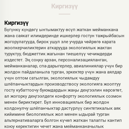
Киргизүү
Киргизүү
Бүгүнкү күндөгү ынтымактуу өсүп жаткан мейманкана
жана саякат илимдеринде ишкерлер гостун тажрыйбасын
жогорулатууда, бирок ушул эле учурда чөйрөгө карата
жоопкерчиликтерин аткарууда экологиялык жактан
туруктуу, бюджеттик жагынан тиешелүү чечимдерди
издестет. Эң соңку арзан, персонализацияланган,
мейманканалар, спа-дарыгерлер, авиалиниялар үчүн бир
жолдон пайдаланыла турган, эркектер үчүн жана аялдар
үчүн оптом сатылган, экологиялык чыдамдуу
шлёпанчыктардын производствосу экологияга жооптуу
госту кубаттоочу буюмдардын жаңы деңгээлин көрсөтөт,
ал жогорку деңгээлдеги конфортту экологиялык созмон
менен бириктирет. Бул инновациялык бир жолдон
колдонулчу шлёпанчыктар дәстүрлүү синтетикалык аяк
кийимине биологиялык жол менен ыдырай турган
альтернативаларга болгон күчөп жаткан талапты кантип
коюу керектигин чечет жана мейманканачылык