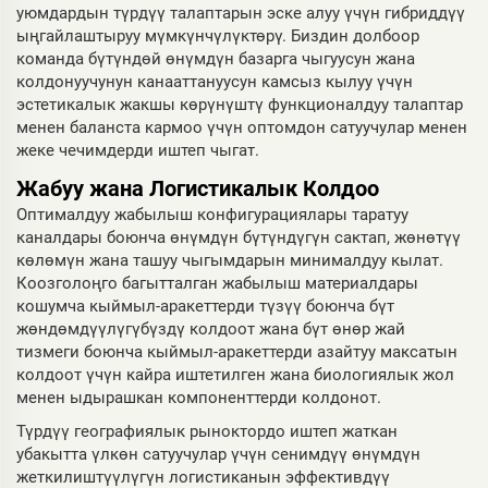
уюмдардын түрдүү талаптарын эске алуу үчүн гибриддүү
ыңгайлаштыруу мүмкүнчүлүктөрү. Биздин долбоор
команда бүтүндөй өнүмдүн базарга чыгуусун жана
колдонуучунун канааттануусун камсыз кылуу үчүн
эстетикалык жакшы көрүнүштү функционалдуу талаптар
менен баланста кармоо үчүн оптомдон сатуучулар менен
жеке чечимдерди иштеп чыгат.
Жабуу жана Логистикалык Колдоо
Оптималдуу жабылыш конфигурациялары таратуу
каналдары боюнча өнүмдүн бүтүндүгүн сактап, жөнөтүү
көлөмүн жана ташуу чыгымдарын минималдуу кылат.
Коозголоңго багытталган жабылыш материалдары
кошумча кыймыл-аракеттерди түзүү боюнча бүт
жөндөмдүүлүгүбүздү колдоот жана бүт өнөр жай
тизмеги боюнча кыймыл-аракеттерди азайтуу максатын
колдоот үчүн кайра иштетилген жана биологиялык жол
менен ыдырашкан компоненттерди колдонот.
Түрдүү географиялык рыноктордо иштеп жаткан
убакытта үлкөн сатуучулар үчүн сенимдүү өнүмдүн
жеткилиштүүлүгүн логистиканын эффективдүү