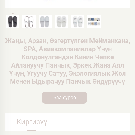
Жаңы, Арзан, Өзгөртүлгөн Мейманхана,
SPA, Авиакомпаниялар Үчүн
Колдонулгандан Кийин Чөпкө
Айлануучу Панчык, Эркек Жана Аял
Үчүн, Угуучу Сатуу, Экологиялык Жол
Менен Ыдырачуу Панчык Өндүрүүчү
Баа суроо
Киргизүү