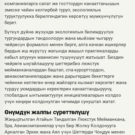
компанияларга сапат же госттордун канааттанышын
эмеске чейин келтирбей туруп, экологиялык
туруктуулукка берилгендигин көрсөтүү мүмкүнчүлүгүн
берет.
Бүткүл дүйнө жүзүндө экологиялык билимдүүлүк
тургундардын тандоолорун жана мыйзам чыгаруу
чөйрөсүн формалоо менен бирге, алга качкан ишкерлер
бардык иш жүрүтүү жагында жашыл практикаларды
кабыл алуунун маанисин түшүнүшүп жатышат. Биздин
чөйрөгө ыңгайлашуучу шеттерибиз люкстук
мейманканалардан баштап, спа-курорттордон,
авиакомпаниялардан жана дарыгердик бекеттерге
чейинки көптөгөн өнөр жайларга кызмат көрсөтөт жана
түрдүү уюмдардын керектерин канааттандыруучу,
глобалдык ынтымактуулук инициативаларын колдоо
үчүн кеңири колдонулган чечимди сунуштап жатат.
Өнүмдүн жалпы сүрөттөлүшү
Жаңыртылган Атайын Тандалган Люкстук Мейманкана,
Spa, Авиакомпаниялар үчүн Бир Жолку Колдонууга
Арналган Эркек жана Аял үчүн Шеттерди Чоңдук менен