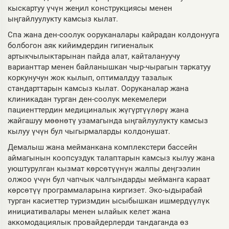
кыскартуу үчүн жеңил конструкциясы менен
ыңгайлуулукту камсыз кылат.
Спа жана ден-соолук ооруканалары кайрадан колдонууга
болбогон аяк кийимдердин гигиеналык
артыкчылыктарынан пайда алат, кайталануучу
варианттар менен байланышкан чыр-чырагын таркатуу
коркунучун жок кылып, оптималдуу тазалык
стандарттарын камсыз кылат. Ооруканалар жана
клиникадан турган ден-соолук мекемелери
пациенттердин медициналык жүгүртүүлөрү жана
жайгашуу мөөнөтү узамагында ыңгайлуулукту камсыз
кылуу үчүн бул чыгырмаларды колдонушат.
Демалыш жана мейманкана комплекстери бассейн
аймагынын коопсуздук талаптарын камсыз кылуу жана
уюштурулган кызмат көрсөтүүнүн жалпы деңгээлин
олжоо үчүн бул чапчык чалгындарды мейманга караат
көрсөтүү программаларына киргизет. Эко-ыдырабай
турган касиеттер туризмдин ысыбышкан ишмердүүлүк
инициативалары менен ылайык келет жана
аккомодациялык провайдерлерди тандаганда өз