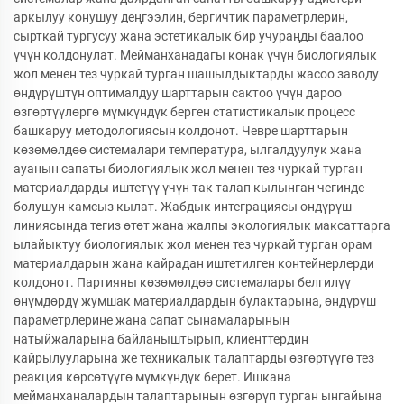
аркылуу конушуу деңгээлин, бергичтик параметрлерин,
сырткай тургусуу жана эстетикалык бир учураңды баалоо
үчүн колдонулат. Мейманханадагы конак үчүн биологиялык
жол менен тез чуркай турган шашылдыктарды жасоо заводу
өндүрүштүн оптималдуу шарттарын сактоо үчүн дароо
өзгөртүүлөргө мүмкүндүк берген статистикалык процесс
башкаруу методологиясын колдонот. Чевре шарттарын
көзөмөлдөө системалари температура, ылгалдуулук жана
ауанын сапаты биологиялык жол менен тез чуркай турган
материалдарды иштетүү үчүн так талап кылынган чегинде
болушун камсыз кылат. Жабдык интеграциясы өндүрүш
линиясында тегиз өтөт жана жалпы экологиялык максаттарга
ылайыктуу биологиялык жол менен тез чуркай турган орам
материалдарын жана кайрадан иштетилген контейнерлерди
колдонот. Партияны көзөмөлдөө системалары белгилүү
өнүмдөрдү жумшак материалдардын булактарына, өндүрүш
параметрлерине жана сапат сынамаларынын
натыйжаларына байланыштырып, клиенттердин
кайрылууларына же техникалык талаптарды өзгөртүүгө тез
реакция көрсөтүүгө мүмкүндүк берет. Ишкана
мейманханалардын талаптарынын өзгөрүп турган ынгайына