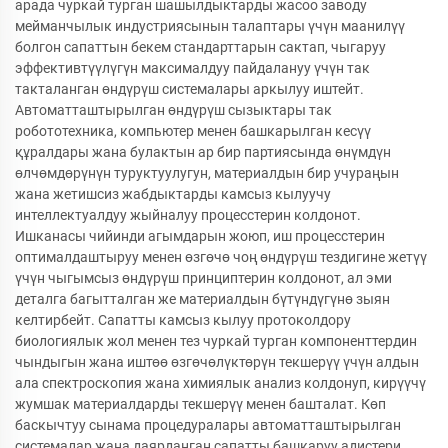
арада чуркай турган шашылдыктарды жасоо заводу
мейманчылык индустриясынын талаптары үчүн маанилүү
болгон сапаттын бекем стандарттарын сактап, чыгаруу
эффективтүүлүгүн максималдуу пайдалануу үчүн так
такталанган өндүрүш системалары аркылуу иштейт.
Автоматташтырылган өндүрүш сызыктары так
робототехника, компьютер менен башкарылган кесүү
құралдары жана булактын ар бир партиясында өнүмдүн
өлчөмдөрүнүн туруктуулугун, материалдын бир учураңын
жана жетишсиз жабдыктарды камсыз кылуучу
интеллектуалдуу жыйналуу процесстерин колдонот.
Ишканасы чийинди агымдарын жоюп, иш процесстерин
оптималдаштыруу менен өзгөчө чоң өндүрүш тездигине жетүү
үчүн чыгымсыз өндүрүш принциптерин колдонот, ал эми
деталга багытталган же материалдын бүтүндүгүнө зыян
келтирбейт. Сапатты камсыз кылуу протоколдору
биологиялык жол менен тез чуркай турган компоненттердин
чындыгын жана иштөө өзгөчөлүктөрүн текшерүү үчүн алдын
ала спектроскопия жана химиялык анализ колдонуп, кирүүчү
жумшак материалдарды текшерүү менен башталат. Көп
баскычтуу сынама процедуралары автоматташтырылган
системалар жана даярданган сапатты башкаруу адистери