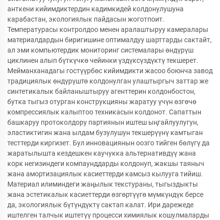
анткени кийимдиктердин кадимкидей колдонулушуна
карабастан, экологиялык пайдасын жоготпоит.
Температурасы контролдоо менен аралаштыруу камералары
материалдардын биригишине оптималдуу шарттарды сактайт,
ал эми компьютердик мониторинг системалары өндүрүш
циклинен алып бүткүчкө чейинки үздүксүздүктү текшерет.
Мейманханадагы гостүүрбөс кийимдикти жасоо боюнча завод
традициялык өндүрүштө колдонулган улаштыргыч заттар же
синтетикалык байланыштыруу агенттерин колдонбостон,
бутка тыгыз отурган конструкцияны жаратуу үчүн өзгөчө
компрессиялык калыптоо техникасын колдонот. Сапаттын
башкаруу протоколдору партиянын иштеш ыңгайлуулугун,
эластиктигин жана ылдам бузулушун текшерүүнү камтыган
тесттерди киргизет. Бул инновациянын оозго тийген бөлүгү да
жаратылышта кездешкен каучукка альтернативдүү жана
корк негизиндеги компаунддарды колдонуп, жакшы таяныч
жана амортизациялык касиеттерди камсыз кылууга тийиш.
Материал илиминдеги жаңылык текстураны, тыгыздыкты
жана эстетикалык касиеттерди өзгөртүүгө мүмкүндүк берсе
да, экологиялык бүтүндүктү сактап калат. Ири дарежеде
иштелген талчык иштетүү процесси химиялык кошулмаларды