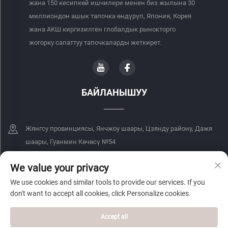
жана 150 кесипкөй ишчилери менен биз жылына 30
миллиондон ашык тапочка өндүрүп, Япония, Корея
жана АКШ киргизилген глобалдык рынокторго
жогорку сапаттуу тапочкаларды жеткирет.
БАЙЛАНЫШУУ
Жянгсу провинциясы, Янчжоу шаары, Цзянду району, Дажя
шаары, Гуанмин Көчөсү №54
+86-18068849339
We value your privacy
We use cookies and similar tools to provide our services. If you
[email protected]
don't want to accept all cookies, click Personalize cookies.
Accept all
Copyright © 2026 Yangzhou Yingteji Trading Co., Ltd. Бардык укуктар