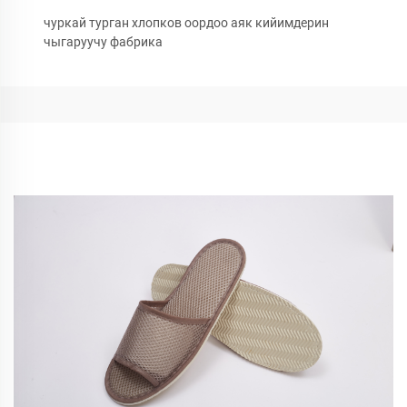
чуркай турган хлопков оордоо аяк кийимдерин
чыгаруучу фабрика