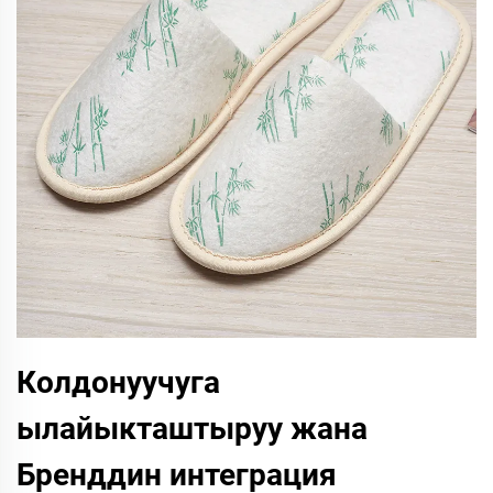
Колдонуучуга
ылайыкташтыруу жана
Бренддин интеграция