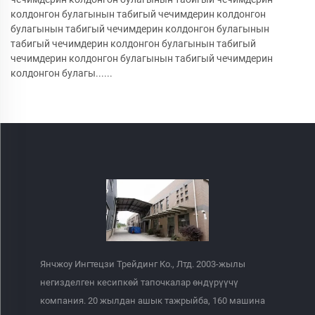
колдонгон булагынын табигый чечимдерин колдонгон
булагынын табигый чечимдерин колдонгон булагынын
табигый чечимдерин колдонгон булагынын табигый
чечимдерин колдонгон булагынын табигый чечимдерин
колдонгон булагы......
Янчжоу Ингтецзи Трейдинг Ко., Лтд. 2003-жылы
негизделген кесипкөй тапочкалар өндүрүүчү
компания. 20 жылдан ашык тажрыйба, 160 машина