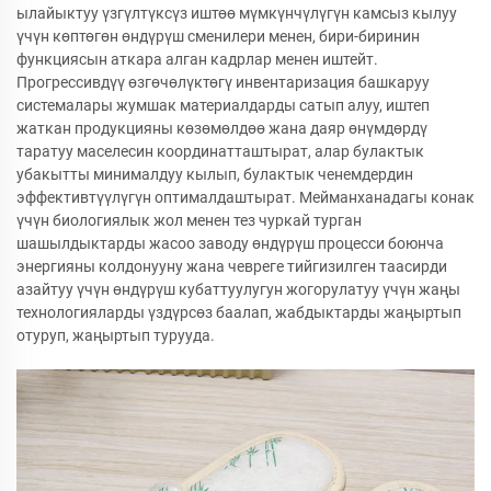
ылайыктуу үзгүлтүксүз иштөө мүмкүнчүлүгүн камсыз кылуу
үчүн көптөгөн өндүрүш сменилери менен, бири-биринин
функциясын аткара алган кадрлар менен иштейт.
Прогрессивдүү өзгөчөлүктөгү инвентаризация башкаруу
системалары жумшак материалдарды сатып алуу, иштеп
жаткан продукцияны көзөмөлдөө жана даяр өнүмдөрдү
таратуу маселесин координатташтырат, алар булактык
убакытты минималдуу кылып, булактык ченемдердин
эффективтүүлүгүн оптималдаштырат. Мейманханадагы конак
үчүн биологиялык жол менен тез чуркай турган
шашылдыктарды жасоо заводу өндүрүш процесси боюнча
энергияны колдонууну жана чевреге тийгизилген таасирди
азайтуу үчүн өндүрүш кубаттуулугун жогорулатуу үчүн жаңы
технологияларды үздүрсөз баалап, жабдыктарды жаңыртып
отуруп, жаңыртып турууда.