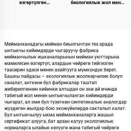
өзгөртүлгөн
биологиялык жол менен
мейманхана, SPA,
ыдырай турган, хлопок
авиакомпаниялар үчүн
мата, кагаз
колдонулгандан кийин
калыңдыгынан
чөпкө айлануучу панчык,
жасалган табандагы
эркек жана аял үчүн,
мейманхана
угуучу сатуу,
шлепкилери,
Мейманханадагы мейман биылгычтан тез арада
экологиялык жол менен
мейманхана жана
ынтыкчы кийимдерди чыгаруучу фабрика
ыдырачуу панчык
авиакомпаниялар үчүн
мейманчылык ишканаларынын мейман уюттарына
өндүрүүчү
жеке логотип менен
мамилесин өзгөртүп, алардын чөйрөгө тийгизген
таасирин эдәси менен азайтууга мүмкүндүк берет.
Башкы пайдасы – экологиялык жоопкерчилик болуп
саналат, анткени бул фабрикалар таштап
жиберилгеннен кийинки алтыдан он эки ай ичинде
табигый жол менен ынтыкчыланган кийимдерди
чыгарат, ал эми бул түзөткөн синтетикалык аналогдар
жүздөгөн жылдар бою экожүйөлөрдө сакталып калат.
Бул ынтыкчылуу ыкма мейманханаларга жашыл
сертификат алууга, бат арзан катуу экологиялык
нормаларга ылайык келүүгө жана табигый чөйрөгө