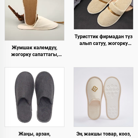
Туристтик фирмадан түз
алып сатуу, жогорку
Жумшак калемдүү,
сапаттагы,
жогорку сапаттагы,
колдонулгандан кийин
колдонулгандан кийин
чөпкө айлануучу,
чөпкө айлануучу ички
кораллдуу вельветтен
мейманханалык панчык,
жасалган,
мейманхананын
авиакомпаниялар, SPA
бөлмөлөрү үчүн
жана мейманханалар
үчүн, өзгөртүлгөн
логотип менен
Жаңы, арзан,
Эң жакшы товар, кооз,