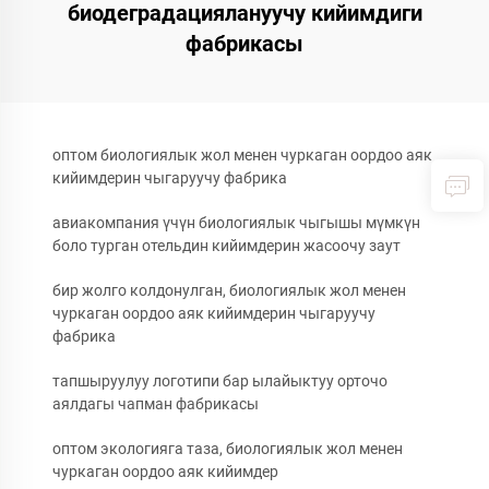
биодеградациялануучу кийимдиги
фабрикасы
оптом биологиялык жол менен чуркаган оордоо аяк
кийимдерин чыгаруучу фабрика
авиакомпания үчүн биологиялык чыгышы мүмкүн
боло турган отельдин кийимдерин жасоочу заут
бир жолго колдонулган, биологиялык жол менен
чуркаган оордоо аяк кийимдерин чыгаруучу
фабрика
тапшыруулуу логотипи бар ылайыктуу орточо
аялдагы чапман фабрикасы
оптом экологияга таза, биологиялык жол менен
чуркаган оордоо аяк кийимдер