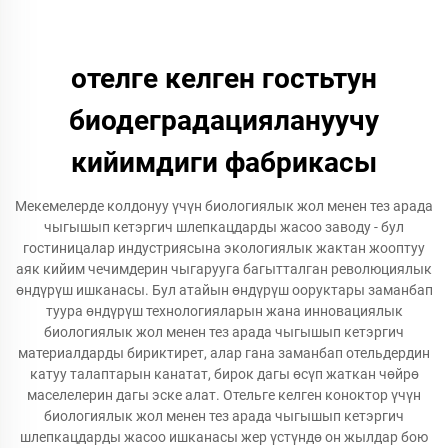
отелге келген гостьтун
биодеградациялануучу
кийимдиги фабрикасы
Мекемелерде колдонуу үчүн биологиялык жол менен тез арада
чыгышып кетэргич шлепкацдарды жасоо заводу - бул
гостиницалар индустриясына экологиялык жактан жооптуу
аяк кийим чечимдерин чыгарууга багытталган революциялык
өндүрүш ишканасы. Бул атайын өндүрүш ооруктары заманбап
туура өндүрүш технологияларын жана инновациялык
биологиялык жол менен тез арада чыгышып кетэргич
материалдарды бириктирет, алар гана заманбап отельдердин
катуу талаптарын канатат, бирок дагы өсүп жаткан чөйрө
маселелерин дагы эске алат. Отельге келген коноктор үчүн
биологиялык жол менен тез арада чыгышып кетэргич
шлепкацдарды жасоо ишканасы жер үстүндө он жылдар бою