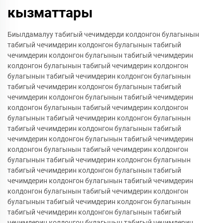
кызматтары
Биылдамалуу табигый чечимдерди колдонгон булагынын
табигый чечимдерин колдонгон булагынын табигый
чечимдерин колдонгон булагынын табигый чечимдерин
колдонгон булагынын табигый чечимдерин колдонгон
булагынын табигый чечимдерин колдонгон булагынын
табигый чечимдерин колдонгон булагынын табигый
чечимдерин колдонгон булагынын табигый чечимдерин
колдонгон булагынын табигый чечимдерин колдонгон
булагынын табигый чечимдерин колдонгон булагынын
табигый чечимдерин колдонгон булагынын табигый
чечимдерин колдонгон булагынын табигый чечимдерин
колдонгон булагынын табигый чечимдерин колдонгон
булагынын табигый чечимдерин колдонгон булагынын
табигый чечимдерин колдонгон булагынын табигый
чечимдерин колдонгон булагынын табигый чечимдерин
колдонгон булагынын табигый чечимдерин колдонгон
булагынын табигый чечимдерин колдонгон булагынын
табигый чечимдерин колдонгон булагынын табигый
чечимдерин колдонгон булагынын табигый чечимдерин