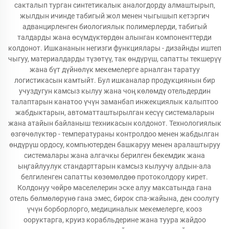
сакталып турган синтетикалык аналогдорду алмаштырып,
жылдын ичинде табигый жол менен чыгышып кетэргич
адванцирленген биологиялык полимерлерди, табигый
талдарды жана өсүмдүктөрдөн алынган компоненттерди
колдонот. Ишкананын негизги функциялары - дизайнды иштеп
чыгуу, материалдарды түзөтүү, так өндүрүш, сапатты текшерүү
жана бүт дүйнөлүк мекемелерге арналган таратуу
логистикасын камтыйт. Бул ишканалар продукциянын бир
учуздугун камсыз кылуу жана чоң көлөмдү отельдердин
талаптарын канатоо үчүн заманбап инжекциялык калыптоо
жабдыктарын, автоматташтырылган кесүү системаларын
жана атайын байланыш техникасын колдонот. Технологиялык
өзгөчөлүктөр - температураны контролдоо менен жабдылган
өндүрүш ордосу, компьютерден башкаруу менен аралаштыруу
системалары жана алгачкы берилген бекемдик жана
ыңгайлуулук стандарттарын камсыз кылуучу алдын-ала
белгиленген сапатты көзөмөлдөө протоколдору кирет.
Колдонуу чөйрө маселелерин эске алуу максатында гана
отель бөлмөлөрүнө гана эмес, бирок спа-жайына, ден соолугу
үчүн борборлорго, медициналык мекемелерге, кооз
ооруктарга, круиз корабльдерине жана туура жайдоо