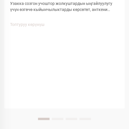
Узакка созгон учоштор жолкуштардын ыңгайлуулугу
үчүн өзгөчө кыйынчылыктарды көрсөтөт, анткени
узакка созгон отургуу, кабинанын басып жана
кыймылдуулугунун чектелүүсү жолкуштардын
Топтуруу көрүнүш
жакшылыгына таасирин тийгизет. Авиалиниялардын
берген ыңгайлуулуктагы көптөгөн буюмдардын ичинен,
аба жолу менен жүрүүчү кийимдер...