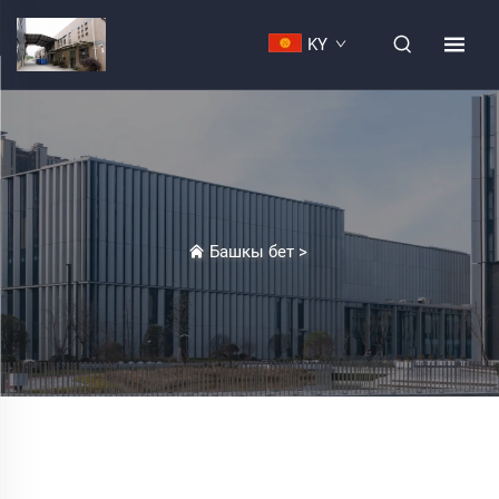
KY
Башкы бет
>