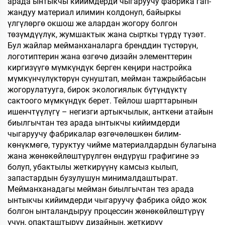
арада ынтыкчы кийимдерди чыгаруучу фабрика гап-
жандуу материал илимин колдонуп, байыркы
үлгүлөргө окшош же алардан жогору болгон
төзүмдүүлүк, жумшактык жана сырткы түрдү түзөт.
Бул жайлар мейманханаларга бренддин түстөрүн,
логотиптерин жана өзгөчө дизайн элементтерин
киргизүүгө мүмкүндүк берген кеңири настройка
мүмкүнчүлүктөрүн сунуштап, мейман тажрыйбасын
жогорулатууга, бирок экологиялык бүтүндүктү
сактоого мүмкүндүк берет. Тейлош шарттарынын
ишенчтүүлүгү – негизги артыкчылык, анткени атайын
биылгычтан тез арада ынтыкчы кийимдерди
чыгаруучу фабрикалар өзгөчөлөшкөн билим-
көнүкмөгө, туруктуу чийме материалдардын булагына
жана жөнөкөйлөштүрүлгөн өндүрүш графигине ээ
болуп, убактылы жеткирүүнү камсыз кылып,
запастардын бузулушун минималдаштырат.
Мейманханадагы мейман биылгычтан тез арада
ынтыкчы кийимдерди чыгаруучу фабрика ойдо жок
болгон ынталандыруу процессин жөнөкөйлөштүрүү
үчүн, опакташтыруу дизайнын, жеткирүү