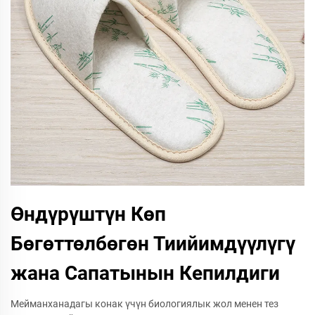
Өндүрүштүн Көп
Бөгөттөлбөгөн Тиийимдүүлүгү
жана Сапатынын Кепилдиги
Мейманханадагы конак үчүн биологиялык жол менен тез