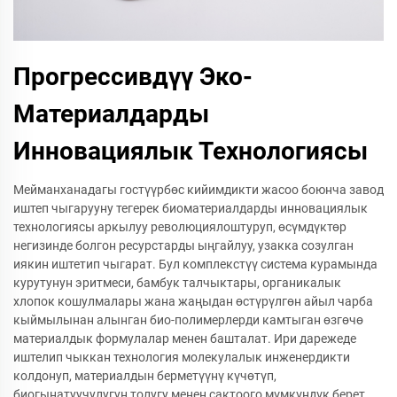
Прогрессивдүү Эко-
Материалдарды
Инновациялык Технологиясы
Мейманханадагы гостүүрбөс кийимдикти жасоо боюнча завод
иштеп чыгарууну тегерек биоматериалдарды инновациялык
технологиясы аркылуу революциялоштуруп, өсүмдүктөр
негизинде болгон ресурстарды ыңгайлуу, узакка созулган
иякин иштетип чыгарат. Бул комплекстүү система курамында
курутунун эритмеси, бамбук талчыктары, органикалык
хлопок кошулмалары жана жаңыдан өстүрүлгөн айыл чарба
кыймылынан алынган био-полимерлерди камтыган өзгөчө
материалдык формулалар менен башталат. Ири дарежеде
иштелип чыккан технология молекулалык инженердикти
колдонуп, материалдын берметүүнү күчөтүп,
биогынатуучулугун толугу менен сактоого мүмкүндүк берет,