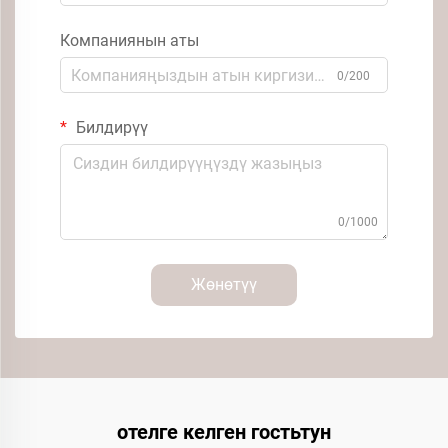
Компаниянын аты
0/200
Билдирүү
0/1000
Жөнөтүү
отелге келген гостьтун