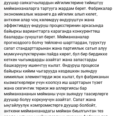
дуушар саякатчылардын ийгиликтерине тийиштүү
мейманханаларга тартууга жардам берет. Фабрикалар
экономикалык мааниге да ийгилик алып келет,
анткени алар чоң көлөмдүү өндүрүштүн жана
эффективдүү өндүрүш процесстеринин аркасында
байыркы варианттарга караганда конкуренттеш
бааларды сунуштап берет. Мейманханалар
прогноздоого болчу тейловчо шарттардан, туруктуу
сапат стандарттарынан жана партиялык сатып алуу
мүмкүнчүлүктөрүнөн пайда көрөт, бул бир бирдикке
кеткен чыгымдарды азайтат жана запастарды
башкарууну ишенчтүү кылат. Өндүрүш процесси
байыркы кийим чыгарууда кездешкен зыяндуу
химиялык элементтерди жок кылат, бул фабриканын
кызматкерлери үчүн коопсуз иш шарттарын түзөт
жана сезгичтик териси же аллергиясы бар
мейманхананын мейманы үчүн зыяндуу таасирлерге
дуушар болуу коркунучун азайтат. Сапат жана
ыңгайлуулук компромистерге дуушар болбойт,
анткени мейманханадагы мейман биылгычтан тез