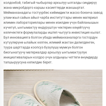
колдонбой, табигый чыбырлар аркылуу ылгалды сиңдирүү
жана микробдорго каршы касиеттерди жакшыртат.
Мейманханадагы гостүүрбөс кийимдикти жасоо боюнча завод
улам-жыл сайын айыл чарба институттары менен материал
илимин лабораториялары менен изилдөө үчүн байланышын
күчөтүп, ынтымактуу өндүрүштүн чектерин кеңейтүүчү
келечектеги формулаларды иштеп чыгууга инвестиция кылат.
Бул инновацияга болгон убада мейманханаларга гостордун
күтүүлөрүнө ылайык келген, илимий жактан далилденген,
туура шарттарда коопсуз бүзүлүшү мүмкүн болгон
биогынатуучу материалдар аркылуу ынтымактуулук
инициативаларын колдоо үчүн алдыңкы четтеги өнүмдөрдү
тапшыруусуна кепилдик берет.