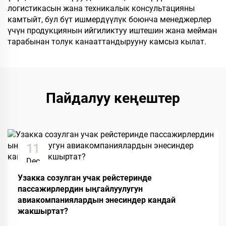
логистикасын жана техникалык консультацияны
камтыйт, бул бүт ишмердүүлүк боюнча менеджерлер
үчүн продукциянын ийгиликтуу иштешин жана мейман
тарабынан толук канааттандырууну камсыз кылат.
Пайдалуу кеңештер
11
Dec
Узакка созулган учак рейстеринде
пассажирлердин ыңгайлуулугун
авиакомпаниялардын энесиндер кандай
жакшыртат?