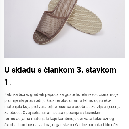
U skladu s člankom 3. stavkom
1.
Fabrika biorazgradivih papuča za goste hotela revolucionarno je
promijenila proizvodnju kroz revolucionarnu tehnologiju eko-
materijala koja pretvara biljne resurse u udobna, izdržljiva rješenja
za obuću. Ovaj sofisticirani sustav počinje s vlasničkim
formulacijama materijala koje kombinuju derivate kukuruznog
škroba, bambusna vlakna, organske mešanice pamuka i biološke