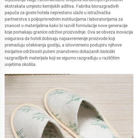
ekstrakata umjesto kemijskih aditiva. Fabrika biorazgradivih
papuča za goste hotela neprestano ulaže u istraživačka
partnerstva s poljoprivrednim institucijama i laboratorijama za
znanost o materijalima kako bi razvili formulacije nove generacije
koje pomakaju granice održive proizvodnje. Ova se obveza inovacija
osigurava da hoteli dobivaju najsavremenije proizvode koji
premašuju očekivanja gostiju, a istovremeno podupiru njihove
inicijative održivosti putem znanstveno dokazanih biološki
razgradljivih materijala koji se sigurno razgrađuju u različitim
uvjetima okoliša.