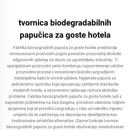
tvornica biodegradabilnih
papučica za goste hotela
Fabrika biorazgradivih papuča za goste hotela predstavlja
revolucionarni proizvodni pogon posvećen proizvodnji ekološki
odgovornih rješenja za obuću za ugostiteljsku industriju. Ti
specijalizirani proizvodni centri kombinuju najsavremenije održive
proizvodne procese s inovativnim biološki razgradljivim
materijalima kako bi stvorili udobne, higijenske papuče za
jednokratnu upotrebu koje ispunjavaju zahtjevne standarde
modernih hotela, a istovremeno rješavaju rastuće ekološke
probleme. Fabrika biorazgradivih papuča za goste hotela radi s
naprednim polimerima na bazi biogena, prirodnim vlaknima i biljnim
spojevima koji se prirodno razgrađuju u roku od nekoliko mjeseci
umjesto da se zadržavaju na deponijama desetljećima kao
tradicionalne sintetičke alternative. Glavne funkcije tvornice
biorazgradivih papuča za goste hotela obuhvaćaju sveobuhvatan