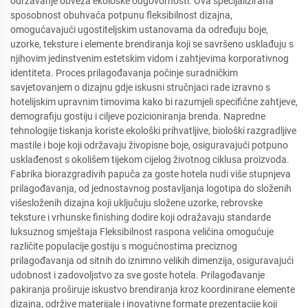
održavanje obveza ekološke odgovornosti. Ova specijalizirana
sposobnost obuhvaća potpunu fleksibilnost dizajna,
omogućavajući ugostiteljskim ustanovama da određuju boje,
uzorke, teksture i elemente brendiranja koji se savršeno usklađuju s
njihovim jedinstvenim estetskim vidom i zahtjevima korporativnog
identiteta. Proces prilagođavanja počinje suradničkim
savjetovanjem o dizajnu gdje iskusni stručnjaci rade izravno s
hotelijskim upravnim timovima kako bi razumjeli specifične zahtjeve,
demografiju gostiju i ciljeve pozicioniranja brenda. Napredne
tehnologije tiskanja koriste ekološki prihvatljive, biološki razgradljive
mastile i boje koji održavaju živopisne boje, osiguravajući potpuno
usklađenost s okolišem tijekom cijelog životnog ciklusa proizvoda.
Fabrika biorazgradivih papuča za goste hotela nudi više stupnjeva
prilagođavanja, od jednostavnog postavljanja logotipa do složenih
višesloženih dizajna koji uključuju složene uzorke, rebrovske
teksture i vrhunske finishing dodire koji odražavaju standarde
luksuznog smještaja Fleksibilnost raspona veličina omogućuje
različite populacije gostiju s mogućnostima preciznog
prilagođavanja od sitnih do iznimno velikih dimenzija, osiguravajući
udobnost i zadovoljstvo za sve goste hotela. Prilagođavanje
pakiranja proširuje iskustvo brendiranja kroz koordinirane elemente
dizajna, održive materijale i inovativne formate prezentacije koji