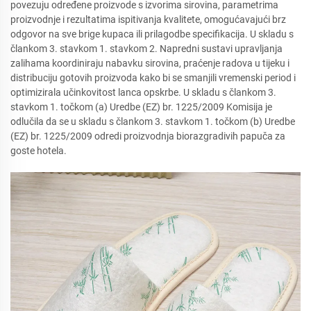
povezuju određene proizvode s izvorima sirovina, parametrima
proizvodnje i rezultatima ispitivanja kvalitete, omogućavajući brz
odgovor na sve brige kupaca ili prilagodbe specifikacija. U skladu s
člankom 3. stavkom 1. stavkom 2. Napredni sustavi upravljanja
zalihama koordiniraju nabavku sirovina, praćenje radova u tijeku i
distribuciju gotovih proizvoda kako bi se smanjili vremenski period i
optimizirala učinkovitost lanca opskrbe. U skladu s člankom 3.
stavkom 1. točkom (a) Uredbe (EZ) br. 1225/2009 Komisija je
odlučila da se u skladu s člankom 3. stavkom 1. točkom (b) Uredbe
(EZ) br. 1225/2009 odredi proizvodnja biorazgradivih papuča za
goste hotela.