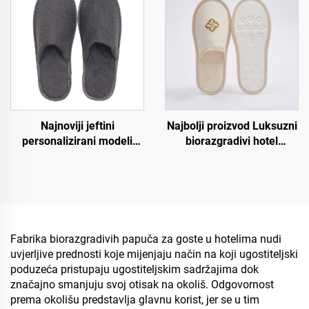
Najnoviji jeftini
Najbolji proizvod Luksuzni
personalizirani modeli
biorazgradivi hotel
papuča za hotel spa i
prijedlozi od pamučnog
zrakoplovstvo,
platna s dna od celuloze
jednokratne papuče za
Prilagođeni logotip za
muškarce i žene,
hotele i zrakoplove
sljedbeno nabavljanje
proizvođača
Fabrika biorazgradivih papuča za goste u hotelima nudi
biorazgradivih papuča
uvjerljive prednosti koje mijenjaju način na koji ugostiteljski
poduzeća pristupaju ugostiteljskim sadržajima dok
značajno smanjuju svoj otisak na okoliš. Odgovornost
prema okolišu predstavlja glavnu korist, jer se u tim