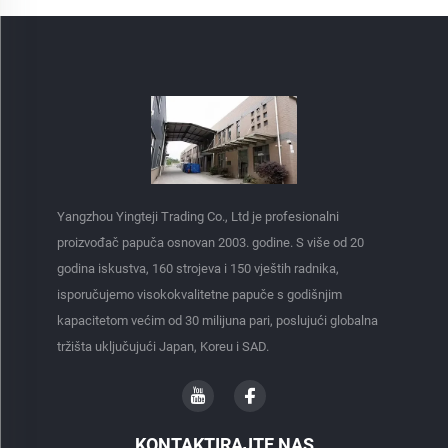
Yangzhou Yingteji Trading Co., Ltd je profesionalni
proizvođač papuča osnovan 2003. godine. S više od 20
godina iskustva, 160 strojeva i 150 vještih radnika,
isporučujemo visokokvalitetne papuče s godišnjim
kapacitetom većim od 30 milijuna pari, poslujući globalna
tržišta uključujući Japan, Koreu i SAD.
KONTAKTIRAJTE NAS