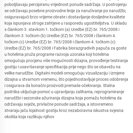
poboljšavaju percipiranu vrijednost ponude sadržaja. U postrojenju
se održavaju posebne proizvodne linije za naručivanje po narudžbi,
osiguravajući brzo vrijeme obrate i dostavljanje dosljedne kvalitete
koja ispunjava stroge zahtjeve u rasporedu ugostiteljstva. U skladu
s člankom 3. stavkom 1. točkom (a) Uredbe (EZ) br. 765/2008 i
člankom 3. točkom (b) Uredbe (EZ) br. 765/2008 i člankom 4.
točkom (c) Uredbe (EZ) br. 765/2008 i člankom 4. točkom (c)
Uredbe (EZ) br. 765/2008 i Fabrika biorazgradivih papuča za goste
u hotelima pruža programe razvoja uzoraka koji hotelima
omogućuju procjenu više mogućnosti dizajna, provođenje testiranja
gostiju i usavršavanje specifikacija prije nego što se obavežu na
velike narudžbe. Digitalni modeli omogućuju vizualizaciju i izmjene
dizajna u stvarnom vremenu, što pojednostavljuje proces odobrenja
i osigurava da konačni proizvodi premaše očekivanja. Stalna
podrška uključuje pomoć u upravljanju zalihama, reprogramiranje
narudžbi i sezonske ažuriranja dizajna koja pomažu hotelima da
održavaju svježe, privlačne ponude sadržaja, a istovremeno
stvaraju jaču lojalnost gostiju kroz nezaboravna iskustva svjesna
okoliša koja razlikuju njihov