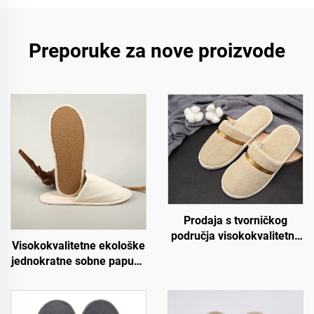
Preporuke za nove proizvode
Prodaja s tvorničkog
područja visokokvalitetne
Visokokvalitetne ekološke
jednokratne papuče od
jednokratne sobne papuče
koraljnog samura za
za hotele s mekom
zrakoplovstvo, spa i hotele
oblogom za goste
s personaliziranim
hotelskih soba
logotipom