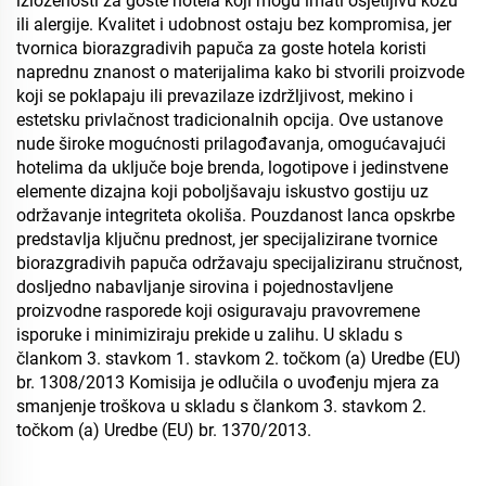
izloženosti za goste hotela koji mogu imati osjetljivu kožu
ili alergije. Kvalitet i udobnost ostaju bez kompromisa, jer
tvornica biorazgradivih papuča za goste hotela koristi
naprednu znanost o materijalima kako bi stvorili proizvode
koji se poklapaju ili prevazilaze izdržljivost, mekino i
estetsku privlačnost tradicionalnih opcija. Ove ustanove
nude široke mogućnosti prilagođavanja, omogućavajući
hotelima da uključe boje brenda, logotipove i jedinstvene
elemente dizajna koji poboljšavaju iskustvo gostiju uz
održavanje integriteta okoliša. Pouzdanost lanca opskrbe
predstavlja ključnu prednost, jer specijalizirane tvornice
biorazgradivih papuča održavaju specijaliziranu stručnost,
dosljedno nabavljanje sirovina i pojednostavljene
proizvodne rasporede koji osiguravaju pravovremene
isporuke i minimiziraju prekide u zalihu. U skladu s
člankom 3. stavkom 1. stavkom 2. točkom (a) Uredbe (EU)
br. 1308/2013 Komisija je odlučila o uvođenju mjera za
smanjenje troškova u skladu s člankom 3. stavkom 2.
točkom (a) Uredbe (EU) br. 1370/2013.