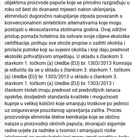
objektima proizvode papuče koje se prirodno razgrađuju u
roku od šest do dvanaest mjeseci nakon uklanjanja,
eliminišući dugoročno nakupljanje otpada povezanih s
konvencionalnim sintetičkim alternativama koje mogu
postojati u ekosustavima stotinama godina. Ovaj održivi
pristup pomaže hotelima da ostvare svoje ciljeve ekološke
certifikacije, poštuju sve strože propise o zaštiti okoliša i
privlače putnike koji su svjesni okoliša i koji daju prednost
ekološki prihvatljivom smještaju. U skladu s člankom 3.
stavkom 1. točkom (a) Uredbe (EU) br. 1303/2013 Komisija
je odlučila da se u skladu s člankom 3. stavkom 1. točkom
(a) Uredbe (EU) br. 1303/2013 u skladu s člankom 3.
stavkom 1. točkom (a) Uredbe (EU) br. 1303/2013 i
člankom Hoteli imaju prednost od predvidljivih lanaca
opskrbe, dosljednih standarda kvalitete i mogućnosti
kupnje u velikoj količini koje smanjuju troškove po jedinici
uz osiguravanje pouzdanog upravljanja zaliha. Proces
proizvodnje eliminiše štetne kemikalije koje se obično
nalaze u proizvodnji običnih papuča, stvarajući sigurnije
radne uvjete za radnike u tvornici i smanjujući rizike