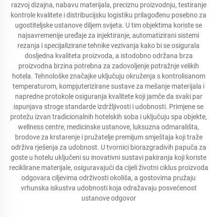
razvoj dizajna, nabavu materijala, preciznu proizvodnju, testiranje
kontrole kvalitete i distribucijsku logistiku prilagođenu posebno za
ugostiteljske ustanove diljem svijeta. U tim objektima koriste se
najsavremenije uređaje za injektiranje, automatizirani sistemi
rezanja i specijalizirane tehnike vezivanja kako bi se osigurala
dosljedna kvaliteta proizvoda, a istodobno održana brza
proizvodna brzina potrebna za zadovoljenje potražnje velikih
hotela. Tehnološke značajke uključuju okruženja s kontrolisanom
temperaturom, kompjuterizirane sustave za mešanje materijala i
napredne protokole osiguranja kvalitete koji jamče da svaki par
ispunjava stroge standarde izdržljivosti i udobnosti. Primjene se
protežu izvan tradicionalnih hotelskih soba i uključuju spa objekte,
wellness centre, medicinske ustanove, luksuzna odmarališta,
brodove za krstarenje i pružatelje premijum smještaja koji traže
održiva rješenja za udobnost. U tvornici biorazgradivih papuča za
goste u hotelu uključeni su inovativni sustavi pakiranja koji koriste
reciklirane materijale, osiguravajući da cijeli životni ciklus proizvoda
odgovara ciljevima održivosti okoliša, a gostovima pružaju
vrhunska iskustva udobnosti koja odražavaju posvećenost
ustanove odgovor