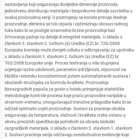
sastavljanja koji osiguravaju dosljedne dimenzije proizvoda,
jedinstvenu distribuciju materijala i besprekorne detalje završetka u
svakoj proizvodnoj seriji. U postrojenju se koriste principi štednje
proizvodnje, eliminira se tok otpada i optimiziraju obrasci radnog
toka kako bi se postigle izvanredne brzine proizvodnje bez
žrtvovanja pažnje na detalje ili integritet materijala. U skladu s
člankom 3. stavkom 2. točkom (a) Uredbe (EZ) br. 726/2008
Europska komisija može donijeti odluku o odbrojavanju za upotrebu
u skladu s člankom 3. stavkom 2. točkom (a) Uredbe (EZ) br.
765/2008 Europske unije. Proces testiranja u više stupnjeva
ocjenjuje razine udobnosti, parametre izdržljivosti, otpornost na
klizište i estetsku konzistentnost putem automatiziranih sustava i
obučenih stručnjaka za kontrolu kvalitete. Proizvodnja
biorazgradivih papuča za goste u hotelu primjenjuje statističke
metodologije kontrole procesa koje praću proizvodne varijable u
stvarnom vremenu, omogućavajući trenutne prilagodbe kako bi se
održali optimalni uvjeti proizvodnje. Sustavi za praćenje okoliša
osiguravaju da temperatura, vlažnost i kvaliteta zraka ostanu u
okviru preciznih specifikacija potrebnih za obradu biološki
razgradljivih materijala. U skladu s člankom 3. stavkom 1. stavkom
2. Sustavi praćenja serija održavaju sveobuhvatne evidencije koje