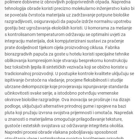
polimere dobivene iz obnovljivih poljoprivrednih otpada. Napredna
tehnologija obrade koristi precizno molekularno inženjerstvo kako bi
se povećala čvrstoća materijala uz zadržavanje potpune biološke
razgradljivosti, osiguravajući da papuče izdrže normalnu upotrebu
gostiju bez ugrožavanja ekoloških koristi. U komorama za mešanje
s kontrolisanom temperaturom održavaju se optimalni uvjeti za
integraciju materijala, dok kompjuterizirani sustavi za praćenje
prate dosljednost tijekom cijela proizvodnog ciklusa. Fabrika
biorazgradivih papuča za goste u hotelu koristi specijalne tehnike
oblikovanja kompresijom koje stvaraju besprekornu konstrukciju
bez toksičnih ljepila ili sintetičkih vezivača koji se obično koriste u
tradicionalnoj proizvodnji. U postupke kontrole kvalitete uključuju se
ispitivanje čvrstoće na vladanje, procjene fleksibilnosti i studije
ubrzane dekompozicije koje provjeravaju ispunjavanje standarda
učinkovitosti svake serije, a istodobno potvrđuju vremenske
okvirove biološke razgradnje. Ova inovacija se proširuje i na dizajn
podloge, uključujući alternative prirodnoj gume i spojeve na bazi
pluta koji pružaju izvrsna svojstva prijemnosti i omotača. Napredak
u znanosti o materijalima omogućuje prilagođavanje teksture,
gustoće i estetskih svojstava uz održavanje integriteta okoliša.
Napredni procesi obrade vlakana poboljšavaju sposobnost
otpuštanja vlage i antimikrobne svojstva korištenjem prirodnih