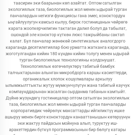
таасирин эки баарынан көп азайтат. Оптом сатылган
экологиялык таза, биологиялык жол менен ыдырай турган
панчалардын негизги функциясы гана эмес, коноктордун
ыңгайлуулугун камсыз кылуу, бирок гостиницанын чөйрөгө
карата жоопкерчилигин тактаган далил болуп да табылат,
ошондой эле коноктор күткөн люкс тажрыйбаны сактап
калат. Бул панчалар жөнөкөй синтетикалык аналогдорго
караганда десятилетиялар бою урматта жатканга караганда,
жоготулгандан кийин 180 күндөн кийин толугу менен ыдырай
турган биологиялык технологияны колдонушат.
Технологиялык өзгөчөлүктөрү табигый бамбук
талчыктарынан алынган микробдорга каршы касиеттерди,
органикалык хлопок кошулмалары аркылуу
ылымжылттыкты жутуу мүмкүнчүлүгүн жана табигый каучук
компаунддарынан жасалган сырданма табанын камтыйт.
Дүйнө жүзүндөгү гостиницалар оптом сатылган экологиялык
таза, биологиялык жол менен ыдырай турган панчаларды
корпоративдик чөйрөлүк максаттарды ийгиликтүү ишке
ашыруу менен бирге коноктордун канааттанышын көтөрүүнүн
эки жактуу пайдасын мойнуна алып, туруктуу иш-
аракеттердин бүткүл программасынын бир бөлүгү катары