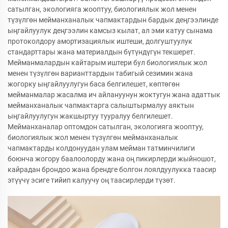
сатылган, экологияга жооптуу, биологиялык жол менен
түзүлгөн мейманханалык чапмактардын бардык деңгээлинде
ыңгайлуулук деңгээлин камсыз кылат, ал эми катуу сынама
протоколдору амортизациялык иштеши, долгуштуулук
стандарттары жана материалдын бүтүндүгүн текшерет.
Мейманмалардын кайтарым иштери бул биологиялык жол
менен түзүлгөн варианттардын табигый сезимин жана
жогорку ыңгайлуулугун баса белгилешет, көптөгөн
мейманмалар жасалма ич айлануунун жоктугун жана адаттык
мейманханалык чапмактарга салыштырмалуу аяктын
ыңгайлуулугун жакшыртуу тууралуу белгилешет.
Мейманханалар оптомдон сатылган, экологияга жооптуу,
биологиялык жол менен түзүлгөн мейманханалык
чапмактарды колдонуудан улам мейман татминчилиги
боюнча жогору баалоолорду жана оң пикирлерди жыйношот,
кайрадан брондоо жана брендге болгон лоялдуулукка таасир
этүүчү эсиге тийип калуучу оң таасирлерди түзөт.