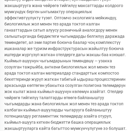
жакшыртууга жана чөйрөгө тийгилүү максаттарды колдоого
мүмкүндүк берген ынтымактуу операциялык
эффективтүүлүктү түзөт. Оптомчо экологияга мейкиндүү,
биологиялык жол менен тез арада токтоп калган
ганааттардын сатып алуусу розничный аналогдору менен
салыштырганда бирдиктеги чыгымдарды белгилүү даражада
төмөндөтөт, ал эми партия боюнча баалар чоң комплекстүү
ишканалар же туризм инфраструктурасын жайылтуу боюнча
иштерди жүргүзүп жаткан отелдерге дагы жакшы баа коюшат.
Кыймыл-ашуунун чыгымдарынын төмөндөшү — узакка
созулган тажрыйба, анткени биологиялык жол менен тез
арада токтоп калган материалдар стандарттык компостоо
бекеттеринде жүрүп жаткан табигый ыдыраш процесстеринин
аркасында көптөгөн убакытка созулган полигона төлөмдөрүн
жок кылат жана кыймыл-ашуунун көлөмүн азайтат. Отелдер
чөйрөгө тийгилүү талаптарды өтөөгө байланыштуу
чыгымдарды жана биологиялык жол менен тез арада токтоп
калбаган кыймыл-ашууларды чыгарууга байланыштуу
потенциалдуу регламенттик төлөмдөрдү азайта отуруп,
кыймыл-ашууга кеткен бюджетти башка операциялык
жакшыртууларга кайта багыттоо мүмкүнчүлүгүнө ээ болушат.