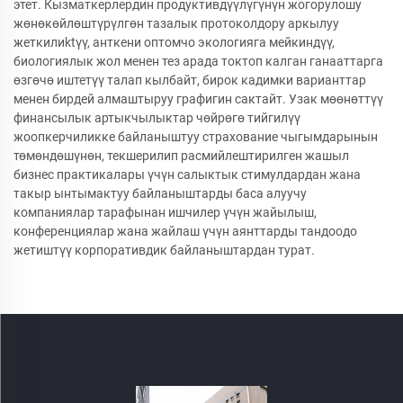
этет. Кызматкерлердин продуктивдүүлүгүнүн жогорулошу
жөнөкөйлөштүрүлгөн тазалык протоколдору аркылуу
жеткилиktүү, анткени оптомчо экологияга мейкиндүү,
биологиялык жол менен тез арада токтоп калган ганааттарга
өзгөчө иштетүү талап кылбайт, бирок кадимки варианттар
менен бирдей алмаштыруу графигин сактайт. Узак мөөнөттүү
финансылык артыкчылыктар чөйрөгө тийгилүү
жоопкерчиликке байланыштуу страхование чыгымдарынын
төмөндөшүнөн, текшерилип расмийлештирилген жашыл
бизнес практикалары үчүн салыктык стимулдардан жана
такыр ынтымактуу байланыштарды баса алуучу
компаниялар тарафынан ишчилер үчүн жайылыш,
конференциялар жана жайлаш үчүн аянттарды тандоодо
жетиштүү корпоративдик байланыштардан турат.