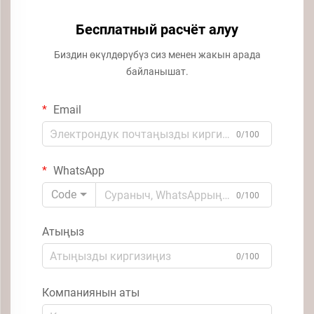
Бесплатный расчёт алуу
Биздин өкүлдөрүбүз сиз менен жакын арада
байланышат.
Email
0/100
WhatsApp
Code
0/100
Атыңыз
0/100
Компаниянын аты