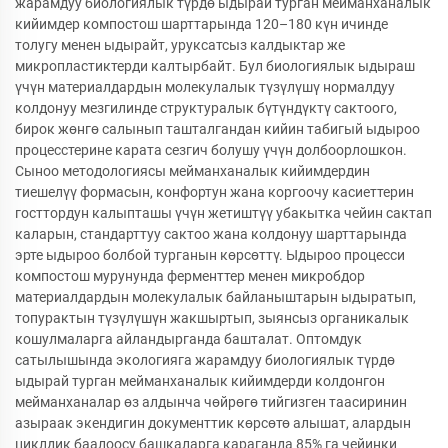
жарамдуу биологиялык түрдө ыдырай турган мейманханалык
кийимдер компостош шарттарында 120–180 күн ичинде
толугу менен ыдырайт, уруксатсыз калдыктар же
микропластиктерди калтырбайт. Бул биологиялык ыдыраш
үчүн материалдардын молекулалык түзүлүшү нормалдуу
колдонуу мезгилинде структуралык бүтүндүктү сактоого,
бирок жөнгө салынып ташталгандан кийин табигый ыдыроо
процесстерине карата сезгич болушу үчүн долбоорлошкон.
Сыноо методологиясы мейманханалык кийимдердин
тиешелүү формасын, конфортун жана коргоочу касиеттерин
госттордун калыпташы үчүн жетиштүү убакытка чейин сактап
каларын, стандарттуу сактоо жана колдонуу шарттарында
эрте ыдыроо болбой турганын көрсөттү. Ыдыроо процесси
компостош мурунунда ферменттер менен микробдор
материалдардын молекулалык байланыштарын ыдыратып,
топурактын түзүлүшүн жакшыртып, зыянсыз органикалык
кошулмаларга айландырганда башталат. Оптомдук
сатылышында экологияга жарамдуу биологиялык түрдө
ыдырай турган мейманханалык кийимдерди колдонгон
мейманханалар өз алдынча чөйрөгө тийгизген таасиринин
азыраак экендигин документтик көрсөтө алышат, алардын
циклдик баалоосу башкаларга караганда 85% га чейинки