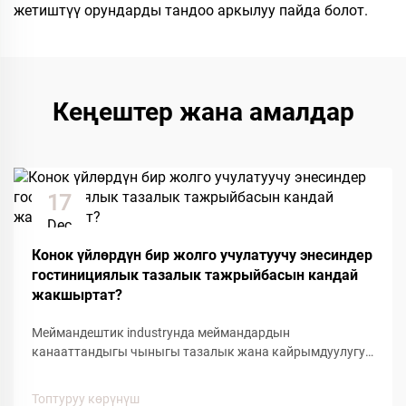
жетиштүү орундарды тандоо аркылуу пайда болот.
Кеңештер жана амалдар
17
Dec
Конок үйлөрдүн бир жолго учулатуучу энесиндер
гостинициялык тазалык тажрыйбасын кандай
жакшыртат?
Меймандештик industryнда меймандардын
канааттандыгы чыныгы тазалык жана кайрымдуулугун
сактоого багытталган кичинекей детайлдарга көңүл
буруу менен аныкталат. Оң мейман тажрыйбасына
Топтуруу көрүнүш