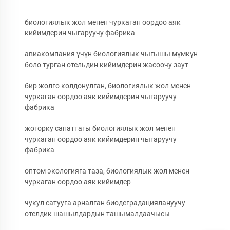
биологиялык жол менен чуркаган оордоо аяк
кийимдерин чыгаруучу фабрика
авиакомпания үчүн биологиялык чыгышы мүмкүн
боло турган отельдин кийимдерин жасоочу заут
бир жолго колдонулган, биологиялык жол менен
чуркаган оордоо аяк кийимдерин чыгаруучу
фабрика
жогорку сапаттагы биологиялык жол менен
чуркаган оордоо аяк кийимдерин чыгаруучу
фабрика
оптом экологияга таза, биологиялык жол менен
чуркаган оордоо аяк кийимдер
чукул сатууга арналган биодеградациялануучу
отелдик шашылдардын ташымалдаачысы