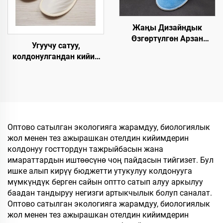
панчык
Жаңы Дизайндык
Өзгөртүлгөн Арзан
Угуучу сатуу,
Мейманкана Бөлмөсү
колдонулгандан кийин
Люкс Спа Бир Жолго
чөпкө айлануучу,
Колдонулган Этек-
мейманхана үчүн,
Кийимдер
экологияга жардамдуу,
Авиакомпаниялар үчүн
авиакомпаниялар үчүн
Мейманкана үчүн
мейман панчыгы
Оптово сатылган экологияга жарамдуу, биологиялык
жол менен тез ажырашкан отелдин кийимдерин
колдонуу госттордун тажрыйбасын жана
имараттардын иштөөсүнө чоң пайдасын тийгизет. Бул
ишке алып кирүү бюджетти утукулуу колдонууга
мүмкүндүк берген сайын оптто сатып алуу аркылуу
баадан тандыруу негизги артыкчылык болуп саналат.
Оптово сатылган экологияга жарамдуу, биологиялык
жол менен тез ажырашкан отелдин кийимдерин