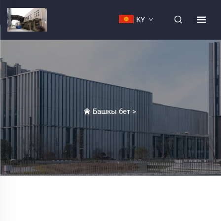
KY
Башкы бет
>