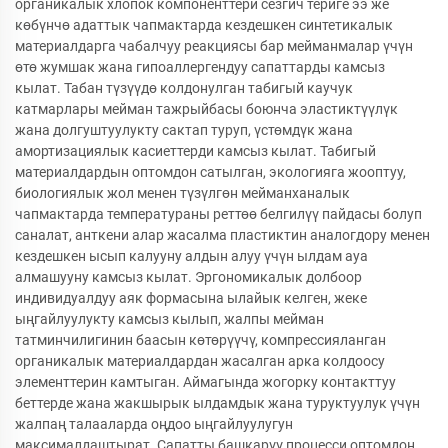
органикалык хлопок компоненттери сезгич териге ээ же
көбүнчө адаттык чапмактарда кездешкен синтетикалык
материалдарга чабалчуу реакциясы бар мейманмалар үчүн
өтө жумшак жана гипоаллергендуу сапаттарды камсыз
кылат. Табан түзүүдө колдонулган табигый каучук
катмарлары мейман тажрыйбасы боюнча эластиктүүлүк
жана долгуштуулукту сактап туруп, үстөмдүк жана
амортизациялык касиеттерди камсыз кылат. Табигый
материалдардын оптомдон сатылган, экологияга жооптуу,
биологиялык жол менен түзүлгөн мейманханалык
чапмактарда температураны реттөө белгилүү пайдасы болуп
саналат, анткени алар жасалма пластиктин аналогдору менен
кездешкен ысып калууну алдын алуу үчүн ылдам ауа
алмашууну камсыз кылат. Эргономикалык долбоор
индивидуалдуу аяк формасына ылайык келген, жеке
ыңгайлуулукту камсыз кылып, жалпы мейман
татминчилигинин баасын көтөрүүчү, компрессияланган
органикалык материалдардан жасалган арка колдоосу
элементтерин камтыган. Аймагында жогорку контакттуу
беттерде жана жакшырык ылдамдык жана туруктуулук үчүн
жалпаң талааларда оңдоо ыңгайлуулугун
максималдаштырат. Сапатты башкарүү процесси оптомдон