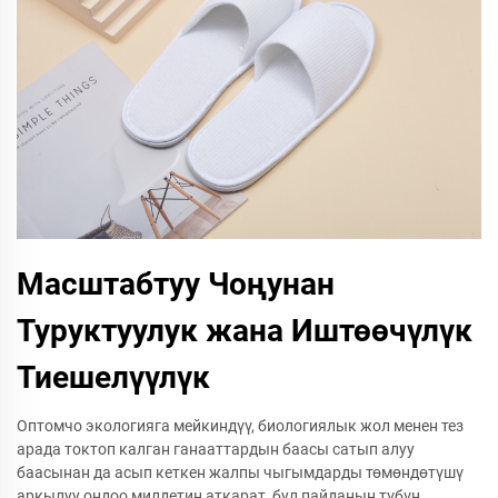
Масштабтуу Чоңунан
Туруктуулук жана Иштөөчүлүк
Тиешелүүлүк
Оптомчо экологияга мейкиндүү, биологиялык жол менен тез
арада токтоп калган ганааттардын баасы сатып алуу
баасынан да асып кеткен жалпы чыгымдарды төмөндөтүшү
аркылуу оңдоо милдетин аткарат, бул пайданын түбүн