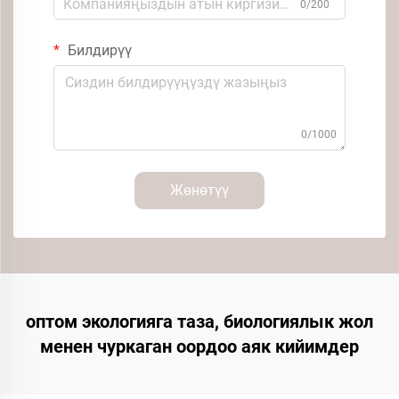
0/200
Билдирүү
0/1000
Жөнөтүү
оптом экологияга таза, биологиялык жол
менен чуркаган оордоо аяк кийимдер