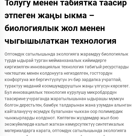
Толугу менен табиятка таасир
этпеген жаңы ыкма –
биологиялык жол менен
чыгышылаткан технология
Оптомдук сатылышында экологияга жарамдуу биологиялык
түрдө ыдырай турган мейманханалык кийимдерге
киргизилген инновациялык технология табигый ресурстарды
чектештик менен колдонууга негизделген, госттордун
конфортуна же бергичтүүлүгүн эч бир зардапка учратпай,
турактуу маданий коомшумдуруштын жаңы үлгүсүн көрсөтөт.
Бул инновациялык технология курулушу микробдордун
таасирине учураганда жаратылышынан ыдырашы мүмкүн
болгон дерестьтен, бамбук талдарынан жана узумдан алынган
кайталануучу өсүмдүк булагынан чыккан оор полимердик
чынжырларды колдонот. Көптөгөн жүздөмдөр жыл бою
экожүйөлөрдө калып жаткан көмүрсутектүү синтетикалык
материалдарга карата, оптомдук сатылышында экологияга