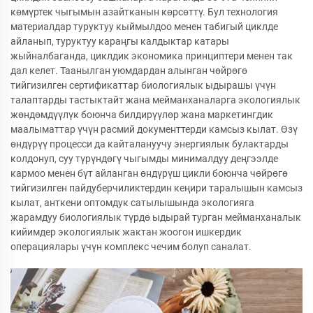
көмүртек чыгымын азайтканын көрсөттү. Бул технология
материалдар туруктуу кыймылдоо менен табигый циклде
айланып, туруктуу караңгы калдыктар катары
жыйналбаганда, циклдик экономика принциптери менен так
дал келет. Таанылган уюмдардан алынган чөйрөгө
тийгизилген сертификаттар биологиялык ыдырашы үчүн
талаптарды тастыктайт жана мейманханаларга экологиялык
жөндөмдүүлүк боюнча билдирүүлөр жана маркетингдик
маалыматтар үчүн расмий документтерди камсыз кылат. Өзү
өндүрүү процесси да кайталануучу энергиялык булактарды
колдонуп, суу түрүндөгү чыгымды минималдуу деңгээлде
кармоо менен бүт айланган өндүрүш цикли боюнча чөйрөгө
тийгизилген пайдуберчиликтердин кеңири таралышын камсыз
кылат, анткени оптомдук сатылышында экологияга
жарамдуу биологиялык түрдө ыдырай турган мейманханалык
кийимдер экологиялык жактан жоогон ишкердик
операциялары үчүн комплекс чечим болуп саналат.