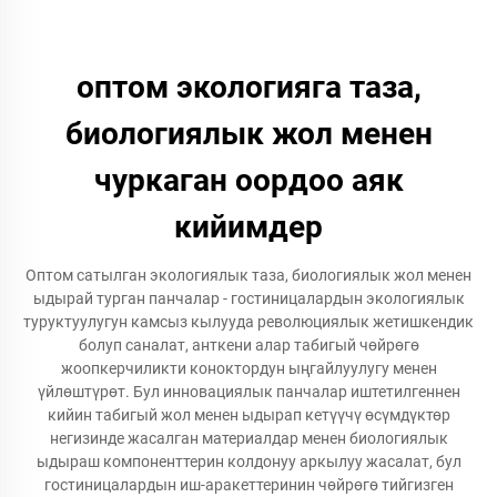
оптом экологияга таза,
биологиялык жол менен
чуркаган оордоо аяк
кийимдер
Оптом сатылган экологиялык таза, биологиялык жол менен
ыдырай турган панчалар - гостиницалардын экологиялык
туруктуулугун камсыз кылууда революциялык жетишкендик
болуп саналат, анткени алар табигый чөйрөгө
жоопкерчиликти коноктордун ыңгайлуулугу менен
үйлөштүрөт. Бул инновациялык панчалар иштетилгеннен
кийин табигый жол менен ыдырап кетүүчү өсүмдүктөр
негизинде жасалган материалдар менен биологиялык
ыдыраш компоненттерин колдонуу аркылуу жасалат, бул
гостиницалардын иш-аракеттеринин чөйрөгө тийгизген