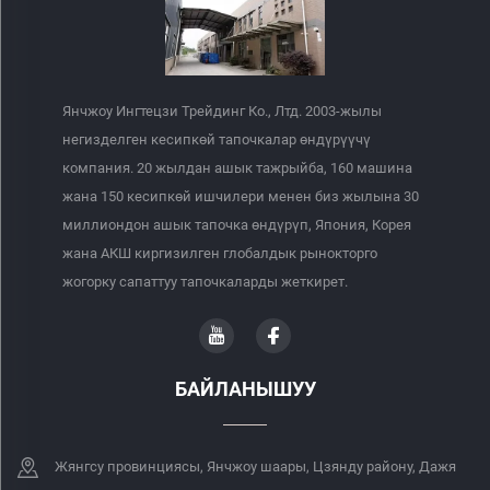
Янчжоу Ингтецзи Трейдинг Ко., Лтд. 2003-жылы
негизделген кесипкөй тапочкалар өндүрүүчү
компания. 20 жылдан ашык тажрыйба, 160 машина
жана 150 кесипкөй ишчилери менен биз жылына 30
миллиондон ашык тапочка өндүрүп, Япония, Корея
жана АКШ киргизилген глобалдык рынокторго
жогорку сапаттуу тапочкаларды жеткирет.
БАЙЛАНЫШУУ
Жянгсу провинциясы, Янчжоу шаары, Цзянду району, Дажя