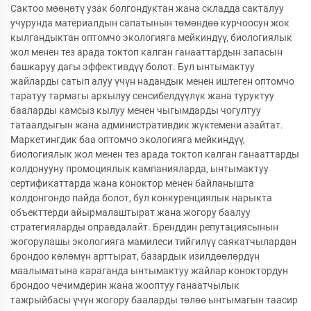
Сактоо мөөнөтү узак болгондуктан жана складда сакталуу
учурунда материалдын сапатынын төмөндөө курчоосун жок
кылгандыктан оптомчо экологияга мейкиндүү, биологиялык
жол менен тез арада токтоп калган ганааттардын запасын
башкаруу дагы эффективдүү болот. Бул ынтымактуу
жайларды сатып алуу үчүн надандык менен иштеген оптомчо
таратуу тармагы аркылуу сенсибелдүүлүк жана туруктуу
бааларды камсыз кылуу менен чыгымдарды чогултуу
татаалдыгын жана административдик жүктемени азайтат.
Маркетингдик баа оптомчо экологияга мейкиндүү,
биологиялык жол менен тез арада токтоп калган ганааттарды
колдонууну промоциялык кампанияларда, ынтымактуу
сертификаттарда жана коноктор менен байланышта
колдонгондо пайда болот, бул конкуренциялык нарыкта
объекттерди айырмалаштырат жана жогору баалуу
стратегияларды оправдалайт. Бренддин репутациясынын
жогорулашы экологияга мамилеси тийгилүү саякатчылардан
брондоо көлөмүн арттырат, базардык изилдөөлөрдүн
маалыматына караганда ынтымактуу жайлар коноктордун
брондоо чечимдерин жана жооптуу ганаатчылык
тажрыйбасы үчүн жогору бааларды төлөө ынтымагын таасир