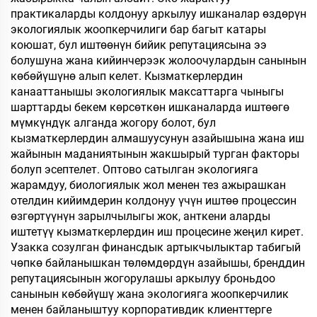
практикаларды колдонуу аркылуу ишканалар өздөрүн
экологиялык жоопкерчилиги бар багыт катары
коюшат, бул иштөөнүн бийик репутациясына ээ
болушуна жана кийинчерээк жолоочулардын санынын
көбөйүшүнө алып келет. Кызматкерлердин
канааттанышы экологиялык максаттарга чыныгы
шарттарды бекем көрсөткөн ишканаларда иштөөгө
мүмкүндүк алганда жогору болот, бул
кызматкерлердин алмашуусунун азайышына жана иш
жайынын маданиятынын жакшырый турган факторы
болуп эсептелет. Оптово сатылган экологияга
жарамдуу, биологиялык жол менен тез ажырашкан
отелдин кийимдерин колдонуу үчүн иштөө процессин
өзгөртүүнүн зарылчылыгы жок, анткени аларды
иштетүү кызматкерлердин иш процесине жеңил кирет.
Узакка созулган финансдык артыкчылыктар табигый
чөпкө байланышкан төлөмдөрдүн азайышы, бренддин
репутациясынын жогорулашы аркылуу броньдоо
санынын көбөйүшү жана экологияга жоопкерчилик
менен байланыштуу корпоративдик клиенттерге