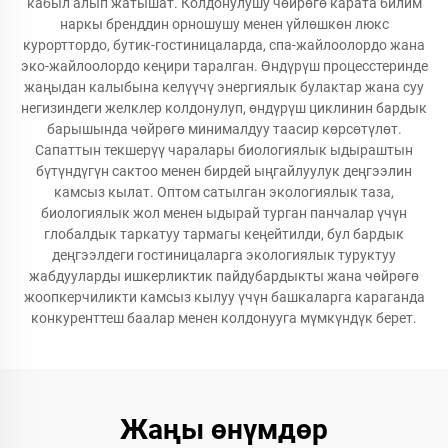
кабыл алып жатышат. Колдонулушу чөйрөгө карата билим
наркы бренддин орношушу менен үйлөшкөн люкс
курорттордо, бутик-гостиницаларда, спа-жайлоолордо жана
эко-жайлоолордо кеңири таралган. Өндүрүш процесстеринде
жаңыдан калыбына келүүчү энергиялык булактар жана суу
негизиндеги желклер колдонулуп, өндүрүш циклинин бардык
барышында чөйрөгө минималдуу таасир көрсөтүлөт.
Сапаттын текшерүү чаралары биологиялык ыдыраштын
бүтүндүгүн сактоо менен бирдей ыңгайлуулук деңгээлин
камсыз кылат. Оптом сатылган экологиялык таза,
биологиялык жол менен ыдырай турган панчалар үчүн
глобалдык таркатуу тармагы кеңейтилди, бул бардык
деңгээлдеги гостиницаларга экологиялык туруктуу
жабдууларды ишкерликтик пайдубардыкты жана чөйрөгө
жоопкерчиликти камсыз кылуу үчүн башкаларга караганда
конкуренттеш баалар менен колдонууга мүмкүндүк берет.
Жаңы өнүмдөр