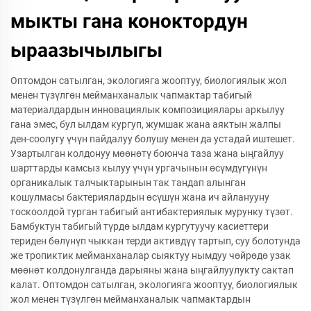
мыкты гана коноктордун
ыраазычылыгы
Оптомдон сатылган, экологияга жооптуу, биологиялык жол
менен түзүлгөн мейманханалык чапмактар табигый
материалдардын инновациялык композициялары аркылуу
гана эмес, бул ылдам кургуп, жумшак жана аяктын жалпы
ден-соолугу үчүн пайдалуу болушу менен да устадай иштешет.
Узартылган колдонуу мөөнөтү боюнча таза жана ыңгайлуу
шарттарды камсыз кылуу үчүн ургачынын өсүмдүгүнүн
органикалык талчыктарынын так тандап алынган
кошулмасы бактериялардын өсүшүн жана ич айланууну
тоскоолдой турган табигый антибактериялык мурунку түзөт.
Бамбуктун табигый түрдө ылдам кургутуучу касиеттери
териден бөлүнүп чыккан терди активдүү тартып, суу болотунда
же тропиктик мейманханалар сыяктуу нымдуу чөйрөдө узак
мөөнөт колдонулганда дарыяны жана ыңгайлуулукту сактап
калат. Оптомдон сатылган, экологияга жооптуу, биологиялык
жол менен түзүлгөн мейманханалык чапмактардын