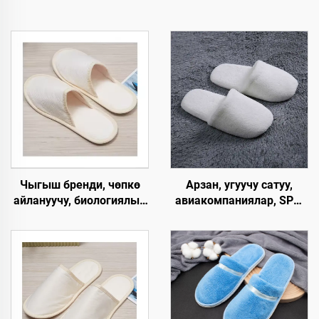
Чыгыш бренди, чөпкө
Арзан, угуучу сатуу,
айлануучу, биологиялык
авиакомпаниялар, SPA,
жол менен ыдырачуу,
люкс, эркек жана аял
мейманхана жана SPA
үчүн, колдонулгандан
панчыгы, жабык баштуу,
кийин чөпкө айлануучу,
кагаздан түзүлгөн табан,
жумшак, ыңгайлуу
колдонулгандан кийин
панчык, мейманхана
чөпкө айлануучу,
бөлмөлөрү үчүн
авиакомпаниялар үчүн