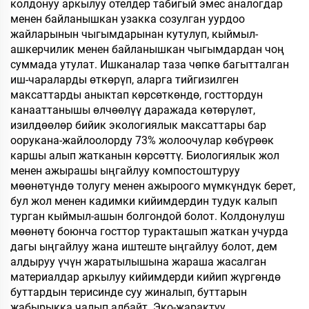
колдонуу аркылуу отелдер табигый эмес аналогдар
менен байланышкан узакка созулган уурдоо
жайларынын чыгымдарынан кутулуп, кыймыл-
ашкерчилик менен байланышкан чыгымдардан чоң
суммада утулат. Ишканалар таза чөпкө багытталган
иш-чараларды өткөрүп, аларга тийгизилген
максаттарды аныктап көрсөткөндө, госттордун
канааттанышы өлчөөлүү даражада көтөрүлөт,
изилдөөлөр бийик экологиялык максаттары бар
оорукана-жайлоолорду 73% жолоочулар көбүрөөк
каршы алып жатканын көрсөттү. Биологиялык жол
менен ажырашы ыңгайлуу компостоштуруу
мөөнөтүндө толугу менен ажыроого мүмкүндүк берет,
бул жол менен кадимки кийимдердин тудук калып
турган кыймыл-ашын болгондой болот. Колдонулуш
мөөнөтү боюнча госттор туракташып жаткан учурда
дагы ыңгайлуу жана иштеште ыңгайлуу болот, дем
алдыруу үчүн жаратылышына жараша жасалган
материалдар аркылуу кийимдерди кийип жүргөндө
буттардын терисинде суу жиналып, буттарын
жабырыкка чалып албайт. Эко-жарактуу