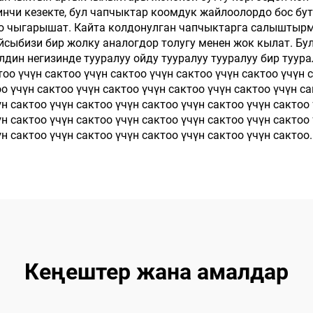
нчи кезекте, бул чапчыктар коомдук жайлоолордо бос бут
манхана панчыгы
о чыгарышат. Кайта колдонулган чапчыктарга салыштырма
айсыбизи бир жолку аналогдор толугу менен жок кылат. Б
н негизинде тууралуу ойду тууралуу тууралуу бир туурал
тоо үчүн сактоо үчүн сактоо үчүн сактоо үчүн сактоо үчүн 
оо үчүн сактоо үчүн сактоо үчүн сактоо үчүн сактоо үчүн са
үн сактоо үчүн сактоо үчүн сактоо үчүн сактоо үчүн сактоо
үн сактоо үчүн сактоо үчүн сактоо үчүн сактоо үчүн сактоо
 сактоо үчүн сактоо үчүн сактоо үчүн сактоо үчүн сактоо...
Кеңештер жана амалдар