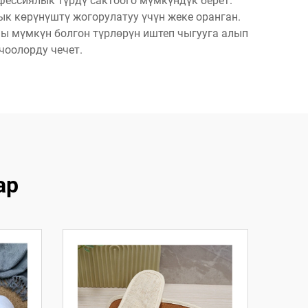
фессиялык түрдү сактоого мүмкүндүк берет.
ык көрүнүштү жогорулатуу үчүн жеке оранган.
ы мүмкүн болгон түрлөрүн иштеп чыгууга алып
чоолорду чечет.
ар