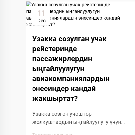
11
Dec
Узакка созулган учак
рейстеринде
пассажирлердин
ыңгайлуулугун
авиакомпаниялардын
энесиндер кандай
жакшыртат?
Узакка созгон учоштор
жолкуштардын ыңгайлуулугу үчүн
өзгөчө кыйынчылыктарды көрсөтөт,