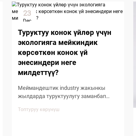
23
Dec
Туруктуу конок үйлөр үчүн
экологияга мейкиндик
көрсөткөн конок үй
энесиндери неге
милдеттүү?
Меймандештик industry жакынкы
жылдарда туруктуулугу заманбап
меймандаштардын иштеринин
Топтуруу көрүнүш
негизин түзүү менен маанилүү
өзгөрүшкө түштү. Дүйнө жүзү боюнча
меймандаштар чөйрөгө тийгизилген