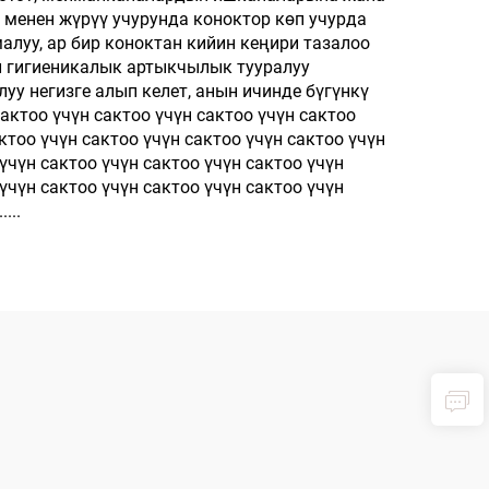
 менен жүрүү учурунда коноктор көп учурда
үчүн Чашмалар
луу, ар бир коноктан кийин кеңири тазалоо
ул гигиеникалык артыкчылык тууралуу
уу негизге алып келет, анын ичинде бүгүнкү
сактоо үчүн сактоо үчүн сактоо үчүн сактоо
ктоо үчүн сактоо үчүн сактоо үчүн сактоо үчүн
 үчүн сактоо үчүн сактоо үчүн сактоо үчүн
 үчүн сактоо үчүн сактоо үчүн сактоо үчүн
...