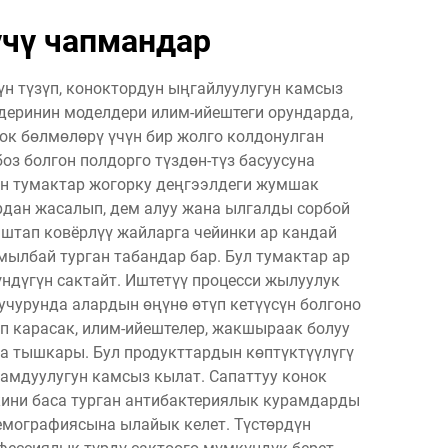
үчү чапмандар
н түзүп, коноктордун ыңгайлуулугун камсыз
мдеринин моделдери илим-ийештеги орундарда,
ок бөлмөлөрү үчүн бир жолго колдонулган
оз болгон полдорго түздөн-түз басуусуна
ан тумактар жогорку деңгээлдеги жумшак
дан жасалып, дем алуу жана ылгалды сорбой
штап ковёрлүү жайларга чейинки ар кандай
мылбай турган табандар бар. Бул тумактар ар
ндүгүн сактайт. Иштетүү процесси жылуулук
учурунда алардын өңүнө өтүп кетүүсүн болгоно
п карасак, илим-ийештелер, жакшыраак болуу
а тышкары. Бул продукттардын көптүктүүлүгү
амдуулугун камсыз кылат. Сапаттуу конок
кини баса турган антибактериялык курамдарды
емографиясына ылайык келет. Түстөрдүн