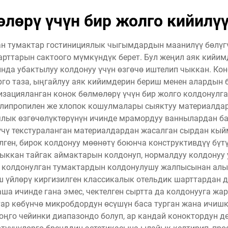
лөрү үчүн бир жолго кийилү
ан тумактар гостинициялык чыгымдардын маанилүү бөлүгү
дарттарын сактоого мүмкүндүк берет. Бул жеңил аяк кийи
а убактылуу колдонуу үчүн өзгөчө иштелип чыккан. Кон
го таза, ыңгайлуу аяк кийимдерин бериш менен алардын б
зацияланган конок бөлмөлөрү үчүн бир жолго колдонулг
олипропилен же хлопок кошулмалары сыяктуу материалдар
иялык өзгөчөлүктөрүнүн ичинде мрамордуу ваннылардан ба
үчү текстураланган материалдардан жасалган сырдан кый
ген, бирок колдонуу мөөнөтү боюнча конструктивдүү бүтү
ыккан тайгак аймактарын колдонуп, нормалдуу колдонуу 
о колдонулган тумактардын колдонулушу жалпысынан алы
ш үйлөрү киргизилген классикалык отельдик шарттардан д
а ичинде гана эмес, чектелген сыртта да колдонууга жар
тар көбүнчө микробдордун өсүшүн баса турган жана ичиш
оңго чейинки диапазондо болуп, ар кандай коноктордун д