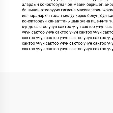
алардын конокторуна чоң маани беришет. Бири
менен ыдырачуу
мей
башынан өткөрүүчү гигиена маселелерин жокк
панчык өндүрүүчү
иш-чараларын талап кылуу керек болуп, бул к
коноктордун канааттанышын жана ишенч-тигилди
күндө сактоо үчүн сактоо үчүн сактоо үчүн сак
үчүн сактоо үчүн сактоо үчүн сактоо үчүн сакт
сактоо үчүн сактоо үчүн сактоо үчүн сактоо үч
сактоо үчүн сактоо үчүн сактоо үчүн сактоо үч
сактоо үчүн сактоо үчүн сактоо үчүн сактоо үчүн