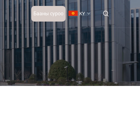
Бааны суроо
KY