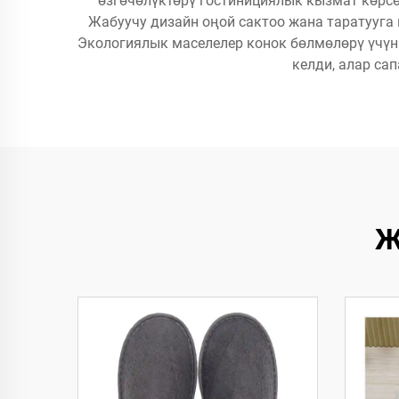
өзгөчөлүктөрү гостинициялык кызмат көрсө
Жабуучу дизайн оңой сактоо жана таратууга 
Экологиялык маселелер конок бөлмөлөрү үчүн
келди, алар са
Ж