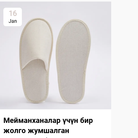
16
2
Jan
Ja
Би
ча
ма
жа
Мейманханалар үчүн бир
жолго жумшалган
Тур