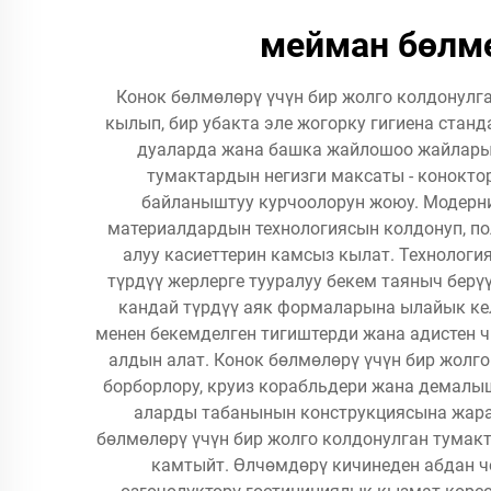
мейман бөлмө
Конок бөлмөлөрү үчүн бир жолго колдонулг
кылып, бир убакта эле жогорку гигиена стан
дуаларда жана башка жайлошоо жайларынд
тумактардын негизги максаты - коноктор
байланыштуу курчоолорун жоюу. Модерни
материалдардын технологиясын колдонуп, п
алуу касиеттерин камсыз кылат. Технолог
түрдүү жерлерге тууралуу бекем таяныч берү
кандай түрдүү аяк формаларына ылайык кел
менен бекемделген тигиштерди жана адистен ч
алдын алат. Конок бөлмөлөрү үчүн бир жолг
борборлору, круиз корабльдери жана демалы
аларды табанынын конструкциясына жараш
бөлмөлөрү үчүн бир жолго колдонулган тумак
камтыйт. Өлчөмдөрү кичинеден абдан ч