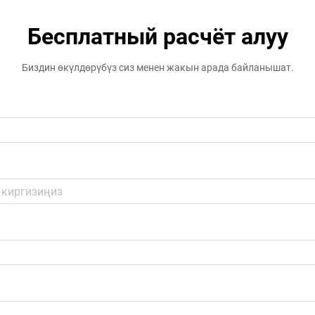
Бесплатный расчёт алуу
Биздин өкүлдөрүбүз сиз менен жакын арада байланышат.