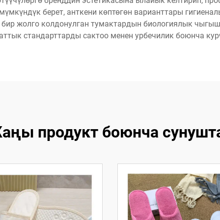
түүчүлөргө бренддин эстетикасына ылайык келтирип, про
мүмкүндүк берет, анткени көптөгөн варианттары гигиенал
 бир жолго колдонулган тумактардын биологиялык чыгыш
паттык стандарттарды сактоо менен урбечилик боюнча кур
аңы продукт боюнча сунушт