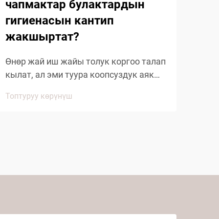
чапмактар булактардын
жыл
гигиенасын кантип
тур
Топт
жүз
жакшыртат?
маа
Сап
Өнөр жай иш жайы толук коргоо талап
кош
кылат, ал эми туура коопсуздук аяк
бол
кийимдери дүйнө жүзүндөгү
Топтуруу көрүнүш
чапм
миллиондогон ишчилер үчүн жеке
коргоо каражатынын негизин түзөт.
Бул атайын аяк кийимдери ишчилерди
түрдүү...