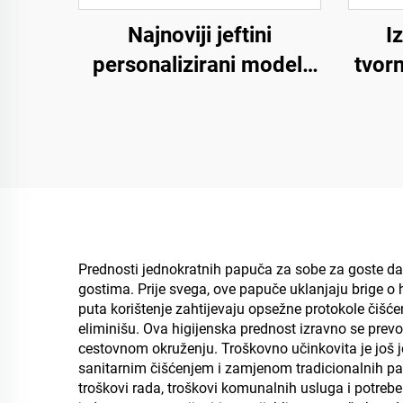
Najnoviji jeftini
I
personalizirani modeli
tvor
papuča za hotel spa i
s 
zrakoplovstvo,
eko
jednokratne papuče za
jedn
muškarce i žene,
sljedbeno nabavljanje
p
proizvođača
biorazgradivih papuča
Prednosti jednokratnih papuča za sobe za goste dale
gostima. Prije svega, ove papuče uklanjaju brige o
puta korištenje zahtijevaju opsežne protokole čišć
eliminišu. Ova higijenska prednost izravno se pre
cestovnom okruženju. Troškovno učinkovita je još j
sanitarnim čišćenjem i zamjenom tradicionalnih pa
troškovi rada, troškovi komunalnih usluga i potre