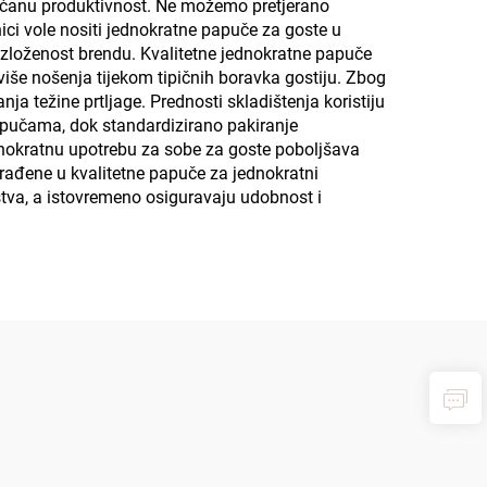
većanu produktivnost. Ne možemo pretjerano
ici vole nositi jednokratne papuče za goste u
 izloženost brendu. Kvalitetne jednokratne papuče
više nošenja tijekom tipičnih boravka gostiju. Zbog
a težine prtljage. Prednosti skladištenja koristiju
apučama, dok standardizirano pakiranje
ednokratnu upotrebu za sobe za goste poboljšava
rađene u kvalitetne papuče za jednokratni
jstva, a istovremeno osiguravaju udobnost i