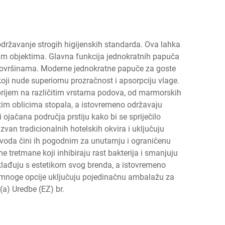
državanje strogih higijenskih standarda. Ova lahka
im objektima. Glavna funkcija jednokratnih papuča
m površinama. Moderne jednokratne papuče za goste
koji nude superiornu prozračnost i apsorpciju vlage.
 prijem na različitim vrstama podova, od marmorskih
tim oblicima stopala, a istovremeno održavaju
i ojačana područja prstiju kako bi se spriječilo
an tradicionalnih hotelskih okvira i uključuju
zvoda čini ih pogodnim za unutarnju i ograničenu
 tretmane koji inhibiraju rast bakterija i smanjuju
sklađuju s estetikom svog brenda, a istovremeno
 a mnoge opcije uključuju pojedinačnu ambalažu za
a) Uredbe (EZ) br.