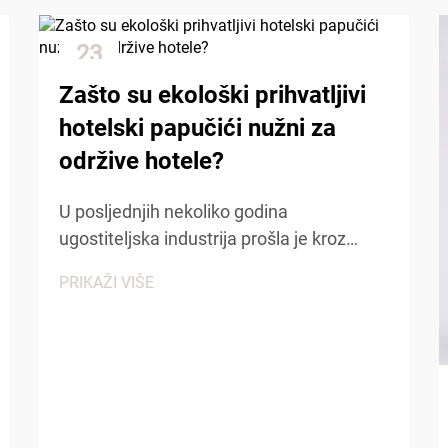
23
Dec
Zašto su ekološki prihvatljivi
hotelski papučići nužni za
održive hotele?
U posljednjih nekoliko godina
ugostiteljska industrija prošla je kroz
značajne promjene, a održivost je postala
PRIKAŽI VIŠE
temelj modernog hotelskog poslovanja.
Hoteli diljem svijeta prepoznaju da
ekološka odgovornost nije samo trend,
već i...