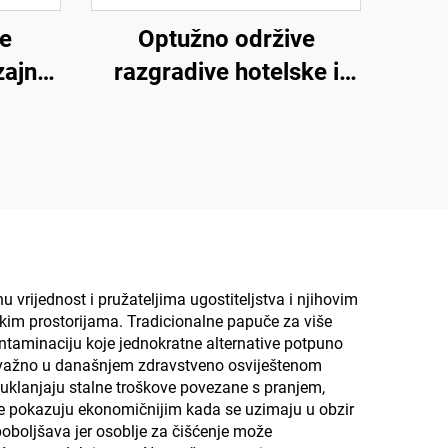
ke
Optužno održive
zajna,
razgradive hotelske i
dbe,
zračne linije papuče,
bne
ekološki prijateljske
avio
papuče, pamučne lanene
ratne
papuče za muškarce i
ke
žene
vrijednost i pružateljima ugostiteljstva i njihovim
čkim prostorijama. Tradicionalne papuče za više
ontaminaciju koje jednokratne alternative potpuno
no važno u današnjem zdravstveno osviještenom
 uklanjaju stalne troškove povezane s pranjem,
se pokazuju ekonomičnijim kada se uzimaju u obzir
oboljšava jer osoblje za čišćenje može