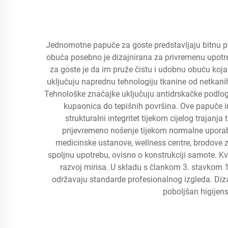
Jednomotne papuče za goste predstavljaju bitnu po
obuća posebno je dizajnirana za privremenu upotr
za goste je da im pruže čistu i udobnu obuću koj
uključuju naprednu tehnologiju tkanine od netkanih 
Tehnološke značajke uključuju antidrskačke podloge
kupaonica do tepišnih površina. Ove papuče i
strukturalni integritet tijekom cijelog trajanj
prijevremeno nošenje tijekom normalne uporabe
medicinske ustanove, wellness centre, brodove z
spoljnu upotrebu, ovisno o konstrukciji samote. Kv
razvoj mirisa. U skladu s člankom 3. stavkom 1
održavaju standarde profesionalnog izgleda. Diza
poboljšan higijens