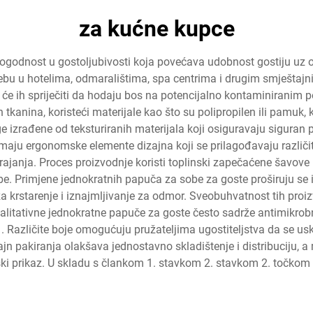
za kućne kupce
godnost u gostoljubivosti koja povećava udobnost gostiju uz o
ebu u hotelima, odmaralištima, spa centrima i drugim smještajn
a će ih spriječiti da hodaju bos na potencijalno kontaminirani
tkanina, koristeći materijale kao što su polipropilen ili pamuk, 
 izrađene od teksturiranih materijala koji osiguravaju siguran
maju ergonomske elemente dizajna koji se prilagođavaju različi
a trajanja. Proces proizvodnje koristi toplinski zapečaćene šavove 
. Primjene jednokratnih papuča za sobe za goste proširuju se izv
a krstarenje i iznajmljivanje za odmor. Sveobuhvatnost tih proi
alitativne jednokratne papuče za goste često sadrže antimikrobne
. Različite boje omogućuju pružateljima ugostiteljstva da se u
jn pakiranja olakšava jednostavno skladištenje i distribuciju,
ki prikaz. U skladu s člankom 1. stavkom 2. stavkom 2. točkom (