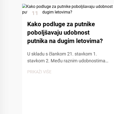
11
Dec
Kako podluge za putnike
poboljšavaju udobnost
putnika na dugim letovima?
U skladu s člankom 21. stavkom 1.
stavkom 2. Među raznim udobnostima
koje pružaju aviokompanije, avionske
PRIKAŽI VIŠE
papuče...