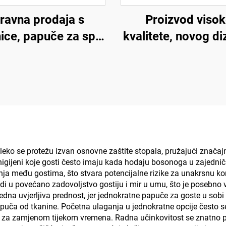
zravna prodaja s
Proizvod viso
nice, papuče za spa
kvalitete, novog di
pulpom na đonu,
prilagođene izve
loški prihvatljive,
protuklizne udo
okratne papuče za
meke papuče za 
hotele s
kompanije, jednok
ersonaliziranim
luksuzne hotels
logotipom
papuče
ko se protežu izvan osnovne zaštite stopala, pružajući značajnu 
 higijeni koje gosti često imaju kada hodaju bosonoga u zajedni
enja među gostima, što stvara potencijalne rizike za unakrsnu k
vodi u povećano zadovoljstvo gostiju i mir u umu, što je poseb
edna uvjerljiva prednost, jer jednokratne papuče za goste u sobi
puča od tkanine. Početna ulaganja u jednokratne opcije često 
be za zamjenom tijekom vremena. Radna učinkovitost se znatno p