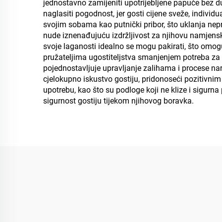
jednostavno zamijeniti upotrijebljene papuče bez 
naglasiti pogodnost, jer gosti cijene sveže, indivi
svojim sobama kao putnički pribor, što uklanja nepr
nude iznenađujuću izdržljivost za njihovu namjensku
svoje laganosti idealno se mogu pakirati, što omogu
pružateljima ugostiteljstva smanjenjem potreba za
pojednostavljuje upravljanje zalihama i procese na
cjelokupno iskustvo gostiju, pridonoseći pozitivn
upotrebu, kao što su podloge koji ne klize i sigurn
sigurnost gostiju tijekom njihovog boravka.