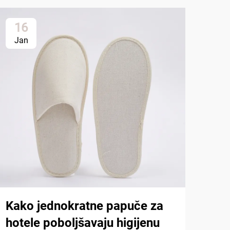
16
2
Jan
Ja
Koj
jed
udo
Kako jednokratne papuče za
Indu
hotele poboljšavaju higijenu
razv