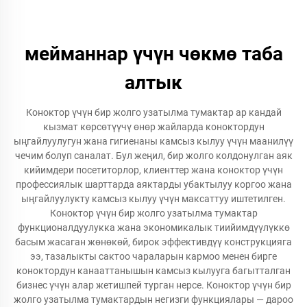
мейманнар үчүн чөкмө таба
алтык
Коноктор үчүн бир жолго узатылма тумактар ар кандай
кызмат көрсөтүүчү өнөр жайларда коноктордун
ыңгайлуулугун жана гигиенаны камсыз кылуу үчүн маанилүү
чечим болуп саналат. Бул жеңил, бир жолго колдонулган аяк
кийимдери посетиторлор, клиенттер жана коноктор үчүн
профессиялык шарттарда аяктарды убактылуу коргоо жана
ыңгайлуулукту камсыз кылуу үчүн максаттуу иштетилген.
Коноктор үчүн бир жолго узатылма тумактар
функционалдуулукка жана экономикалык тиийимдүүлүккө
басым жасаган жөнөкөй, бирок эффективдүү конструкцияга
ээ, тазалыкты сактоо чараларын кармоо менен бирге
коноктордун канааттанышын камсыз кылууга багытталган
бизнес үчүн алар жетишпей турган нерсе. Коноктор үчүн бир
жолго узатылма тумактардын негизги функциялары — дароо