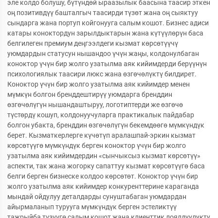
эле колдо болушу, бүтүндөй ыраазылык баасына таасир эткен
оң позитивдүү башталгыч таасирди түзөт жана оң сыяктуу
сындарга жана портуп койгонууга салым кошот. Бизнес адиси
катары коноктордун зарылдыктарын жана күтүүлөрүн баса
белгилеген премиум деңгээлдеги кызмат көрсөтүүчү
уюмдардын статусун нышандоо үчүн жаңы, колдонулбаган
коноктор үчүн бир жолго узатылма аяк кийимдерди берүүнүн
психологиялык таасири люкс жана өзгөчөлүктү билдирет.
Коноктор үчүн бир жолго узатылма аяк кийимдер менен
мүмкүн болгон бренддештирүү уюмдарга бренддин
өзгөчөлүгүн нышандаштыруу, логотиптерди же өзгөчө
түстөрдү кошуп, колдонуучуларга практикалык пайдабар
болгон убакта, бренддин өзгөчөлүгүн бекемдөөгө мүмкүндүк
берет. Кызматкерлерге күчөтүп аралашпай-эркин кызмат
көрсөтүүгө мүмкүндүк берген коноктор үчүн бир жолго
узатылма аяк кийимдердин «сынчыксыз кызмат көрсөтүү»
аспекти, так жана жогорку сапаттуу кызмат көрсөтүүгө баса
белги берген бизнеске колдоо көрсөтөт. Коноктор үчүн бир
жолго узатылма аяк кийимдер конкуренттерине караганда
мындай ойдулуу деталдарды сунуштабаган уюмдардан
айырмаланып турууга мүмкүндүк берген эстеликтүү
тажрыйба түзүүгө салым кошот жана клиенттик лоялдуулукту