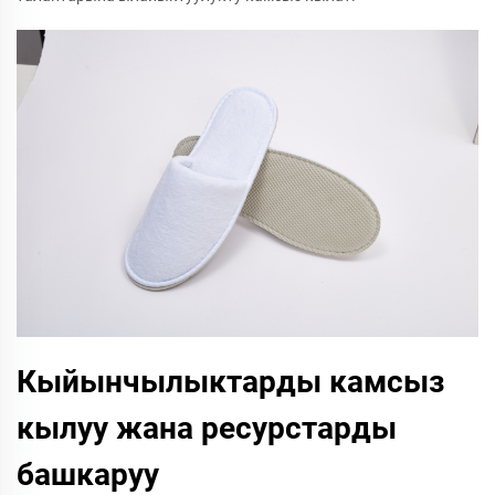
Кыйынчылыктарды камсыз
кылуу жана ресурстарды
башкаруу