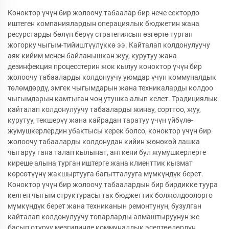
Коноктор үчүн бир жолоочу табаалар бир нече сектордо
иштеген компаниялардын операциялык бюджетин жана
ресурстарды бөлүп берүү стратегиясын өзгөртө турган
жогорку чыгым-тийиштүүлүккө ээ. Кайталап колдонулуучу
аяк кийим менен байланышкан жуу, курутуу жана
дезинфекция процесстерин жок кылуу коноктор үчүн бир
жолоочу табааларды колдонуучу уюмдар үчүн коммуналдык
төлөмдөрдү, эмгек чыгымдарын жана техникаларды колдоо
чыгымдарын камтыган чоң утушка алып келет. Традициялык
кайталап колдонулуучу табааларды жинау, сорттоо, жуу,
курутуу, текшерүү жана кайрадан таратуу үчүн үйбүлө-
жумушкерлердин убактысы керек болсо, коноктор үчүн бир
жолоочу табааларды колдонудан кийин жөнөкөй лашка
чыгаруу гана талап кылынат, анткени бул жумушкерлерге
киреше алына турган иштерге жана клиенттик кызмат
көрсөтүүнү жакшыртууга багытталууга мүмкүндүк берет.
Коноктор үчүн бир жолоочу табаалардын бир бирдикке туура
келген чыгым структурасы так бюджеттик болжолдоолорго
мүмкүндүк берет жана техниканын ремонтунун, бузулган
кайталап колдонулуучу товарларды алмаштыруунун же
басып отуруу мезгилинде коммуналдык эсептөөлөрдүн