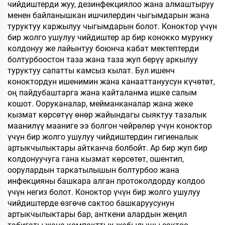
чийдиштерди жуу, дезинфекциялоо жана алмаштыруу
менен байланышкан ишчилердин чыгымдарын жана
туруктуу каржылуу чыгымдарын болот. Коноктор үчүн
бир жолго ушулуу чийдиштер ар бир конокко мурунку
колдонуу же лайынтуу боюнча кабат мектептерди
болтурбоостон таза жана таза жуп берүү аркылуу
туруктуу сапатты камсыз кылат. Бул ишенч
коноктордун ишенимин жана канааттануусун күчөтөт,
оң пайдубаштарга жана кайталанма ишке салым
кошот. Ооруканалар, мейманканалар жана жеке
кызмат көрсөтүү өнөр жайындагы сыяктуу тазалык
маанилүү мааниге ээ болгон чөйрөлөр үчүн коноктор
үчүн бир жолго ушулуу чийдиштердин гигиеналык
артыкчылыктары айтканча болбойт. Ар бир жуп бир
колдонуучуга гана кызмат көрсөтөт, ошентип,
оорулардын таркатылышын болтурбоо жана
инфекцияны башкара алган протоколдорду колдоо
үчүн негиз болот. Коноктор үчүн бир жолго ушулуу
чийдиштерде өзгөчө сактоо башкаруусунун
артыкчылыктары бар, анткени алардын жеңил