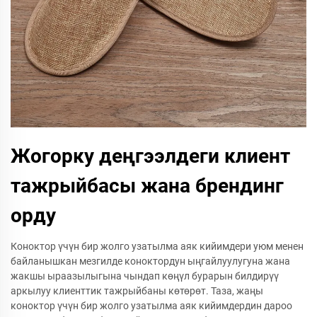
Жогорку деңгээлдеги клиент
тажрыйбасы жана брендинг
орду
Коноктор үчүн бир жолго узатылма аяк кийимдери уюм менен
байланышкан мезгилде коноктордун ыңгайлуулугуна жана
жакшы ыраазылыгына чындап көңүл бурарын билдирүү
аркылуу клиенттик тажрыйбаны көтөрөт. Таза, жаңы
коноктор үчүн бир жолго узатылма аяк кийимдердин дароо