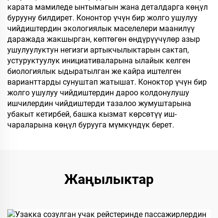
карата мамиледе ынтымагын жана деталдарга көңүл
бурууну билдирет. Кононтор үчүн бир жолго ушулуу
чийдиштердин экологиялык маселелери маанилүү
даражада жакшырган, көптөгөн өндүрүүчүлөр азыр
ушулуулуктун негизги артыкчылыктарын сактап,
устуруктуулук инициативаларына ылайык келген
биологиялык ыдыратылган же кайра иштелген
варианттарды сунуштап жатышат. Коноктор үчүн бир
жолго ушулуу чийдиштердин дароо колдонулушу
ишчилердин чийдиштерди тазалоо жумуштарына
убакыт кетирбей, башка кызмат көрсөтүү иш-
чараларына көңүл бурууга мүмкүндүк берет.
Жаңылыктар