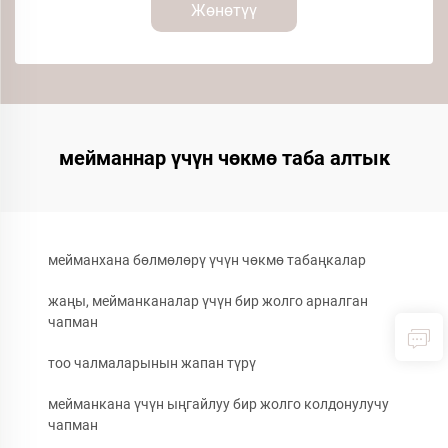
Жөнөтүү
мейманнар үчүн чөкмө таба алтык
мейманхана бөлмөлөрү үчүн чөкмө табаңкалар
жаңы, мейманканалар үчүн бир жолго арналган
чапман
тоо чалмаларынын жапан түрү
мейманкана үчүн ыңгайлуу бир жолго колдонулучу
чапман