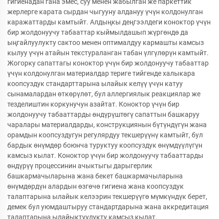
гигиенадан гана эмес, суу менен жабылган же паркеттик
жерлерге карата сырдан чыгууну алдануу үчүн колдонулган
каражаттарды камтыйт. Алдыңкы деңгээлдеги коноктор үчүн
бир жолдонуучу табааттар кыймылдашып жүргөндө да
ыңгайлуулукту сактоо менен оптималдуу кармашты камсыз
кылуу үчүн атайын текстураланган табан үлгүлөрүн камтыйт.
Жогорку сапаттагы коноктор үчүн бир жолдонуучу табааттар
үчүн колдонулган материалдар териге тийгенде халыкара
коопсуздук стандарттарына ылайык келүү үчүн катуу
сынамалардан өткөрүлөт, бул аллергиялык реакциялар же
тезделиштин коркунучун азайтат. Коноктор үчүн бир
жолдонуучу табааттарды өндүрүштөгү сапаттын башкаруу
чаралары материалдарды, конструкциянын бүтүндүгүн жана
орамдын коопсуздугун регулярдуу текшерүүнү камтыйт, бул
бардык өнүмдөр боюнча туруктуу коопсуздук өнүмдүүлүгүн
камсыз кылат. Коноктор үчүн бир жолдонуучу табааттарды
өндүрүү процессинин ачыктыгы дарыгерлик
башкармачыларына жана бекет башкармачыларына
өнүмдөрдүн алардын өзгөчө гигиена жана коопсуздук
талаптарына ылайык келээрин текшерүүгө мүмкүндүк берет,
демек бул уюмдаштыруу стандартдарына жана аккредитация
талаптарына ылайыктуулукту камсыз кылат.