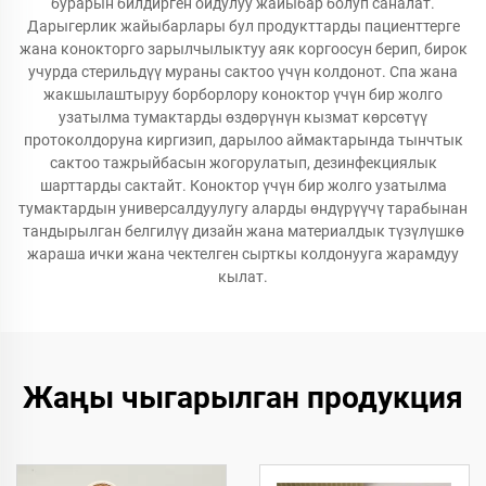
бурарын билдирген ойдулуу жайыбар болуп саналат.
Дарыгерлик жайыбарлары бул продукттарды пациенттерге
жана конокторго зарылчылыктуу аяк коргоосун берип, бирок
учурда стерильдүү мураны сактоо үчүн колдонот. Спа жана
жакшылаштыруу борборлору коноктор үчүн бир жолго
узатылма тумактарды өздөрүнүн кызмат көрсөтүү
протоколдоруна киргизип, дарылоо аймактарында тынчтык
сактоо тажрыйбасын жогорулатып, дезинфекциялык
шарттарды сактайт. Коноктор үчүн бир жолго узатылма
тумактардын универсалдуулугу аларды өндүрүүчү тарабынан
тандырылган белгилүү дизайн жана материалдык түзүлүшкө
жараша ички жана чектелген сырткы колдонууга жарамдуу
кылат.
Жаңы чыгарылган продукция