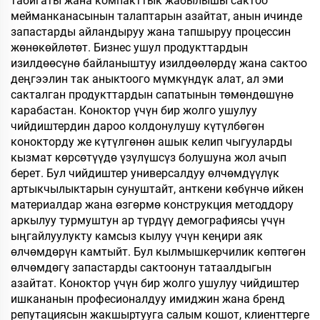
табигаты жана компакттык жабылышы сактоо
мейманканасынын талаптарын азайтат, анын ичинде
запастарды айландыруу жана тапшыруу процессин
жөнөкөйлөтөт. Бизнес ушул продукттардын
изилдөөсүнө байланыштуу изилдөөлөрдү жана сактоо
деңгээлин так аныктоого мүмкүндүк алат, ал эми
сакталган продукттардын сапатынын төмөндөшүнө
карабастан. Коноктор үчүн бир жолго ушулуу
чийдиштердин дароо колдонулушу күтүлбөгөн
конокторду же күтүлгөнөн ашык келип чыгууларды
кызмат көрсөтүүдө үзүлүшсүз болушуна жол ачып
берет. Бул чийдиштер универсалдуу өлчөмдүүлүк
артыкчылыктарын сунуштайт, анткени көбүнчө ийкен
материалдар жана өзгөрмө конструкция методдору
аркылуу турмуштун ар түрдүү демографиясы үчүн
ыңгайлуулукту камсыз кылуу үчүн кеңири аяк
өлчөмдөрүн камтыйт. Бул кылмышкерчилик көптөгөн
өлчөмдөгү запастарды сактоонун татаалдыгын
азайтат. Коноктор үчүн бир жолго ушулуу чийдиштер
ишкананын професионалдуу имиджин жана бренд
репутациясын жакшыртууга салым кошот, клиенттерге