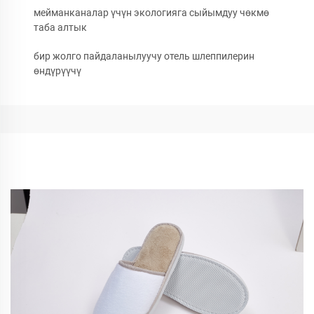
мейманканалар үчүн экологияга сыйымдуу чөкмө
таба алтык
бир жолго пайдаланылуучу отель шлеппилерин
өндүрүүчү