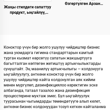
Өзгөртүлгөн Арзан
Жаңы стилдеги сапаттуу
Мейманкана Бөлмөсү
продукт, ыңгайлуу,
Люкс Спа Бир Жолго
жумшак, сыртынан
Колдонулган Этек-
кыймылбаган, бир
Кийимдер
жолго тийиштүү люкс
Авиакомпаниялар үчүн
отелиндеги шеттерди
Мейманкана үчүн
такталоо
Коноктор үчүн бир жолго ушулуу чийдиштер бизнес
жана уюмдарга гигиена стандарттарын камтый
турган кызмат көрсөтүү сапатын жакшыртууга
багытталган көптөгөн жетиштүү артыкчылыктарды
сунуштайт. Эң маанилүү артыкчылыгы — колдонууга
ыңгайлуулугу, анткени коноктор үчүн бир жолго
ушулуу чийдиштер кайта колдонулган аяк кийим
менен мүргүлөп, дезинфекциялоо керектигин эске
албаганда, татаал тазалоо жана дезинфекция
процесстерине муктаж эмес. Бул ыңгайлуулук
туурасынан чыгымдарды төмөндөтүүгө алып келет,
анткени бизнес колдонуудан тозуп кеткен кайталанма