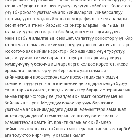
жана кайрадан иш кылуу мүмкүнчүлүгүн көбөйтөт. Коноктор
үчүн бир жолго узатылма аяк кийимдердин универсалдуу
тартымдуулугу маданий жана демографиялык чек араларын
кесип өтөт, анткени бардык коноктор алардын чыгышына
жана күтүүлөрүнө карата болбой, кошумча ыңгайлуулук
менен кабыл алылганын сезишет. Сапаттуу коноктор үчүн бир
жолго узатылма аяк кийимдер жүрүшүндө кыйынчылыктары
же өзгөчө аяк кийим керектери бар адамдар үчүн туруктуу,
ыңгайлуу аяк кийим вариантын сунуштоо аркылуу кирүү
мүмкүнчүлүгү боюнча иш-чараларга колдоо көрсөтөт. Жеке
орамалган коноктор үчүн бир жолго узатылма аяк
кийимдердин профессионалдуу презентациясы уюмдун
компетентдүүлүгүн жана кичинекей деталдарга көңүл буруу
сапаттарын күчөтөт, аларды клиенттер бардык операциялык
аймактарда жогорку деңгээлдеги кызмат көрсөтүү менен
байланыштырат. Моделдүү коноктор үчүн бир жолго
узатылма аяк кийимдердеги дизайн элементтери заманбап
интерьердик дизайн темаларын коштоочу эстетикалык
элементтерди камтыйт, практикалык аяк кийимдер
чиймеленип жасалган айдоо атмосферасына зыян келтирбей,
ага толуктоо киргизүүнү камсыз кылат.