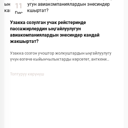
11
Dec
Узакка созулган учак рейстеринде
пассажирлердин ыңгайлуулугун
авиакомпаниялардын энесиндер кандай
жакшыртат?
Узакка созгон учоштор жолкуштардын ыңгайлуулугу
үчүн өзгөчө кыйынчылыктарды көрсөтөт, анткени
узакка созгон отургуу, кабинанын басып жана
кыймылдуулугунун чектелүүсү жолкуштардын
Топтуруу көрүнүш
жакшылыгына таасирин тийгизет. Авиалиниялардын
берген ыңгайлуулуктагы көптөгөн буюмдардын ичинен,
аба жолу менен жүрүүчү кийимдер...