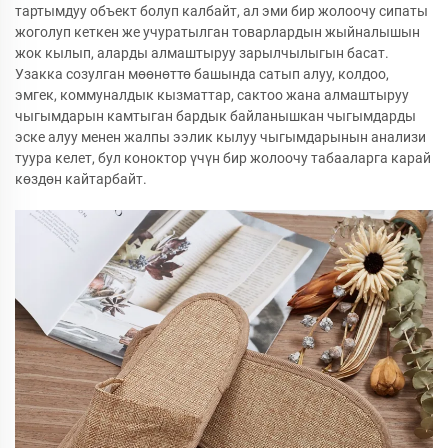
тартымдуу объект болуп калбайт, ал эми бир жолоочу сипаты
жоголуп кеткен же учуратылган товарлардын жыйналышын
жок кылып, аларды алмаштыруу зарылчылыгын басат.
Узакка созулган мөөнөттө башында сатып алуу, колдоо,
эмгек, коммуналдык кызматтар, сактоо жана алмаштыруу
чыгымдарын камтыган бардык байланышкан чыгымдарды
эске алуу менен жалпы ээлик кылуу чыгымдарынын анализи
туура келет, бул коноктор үчүн бир жолоочу табааларга карай
көздөн кайтарбайт.