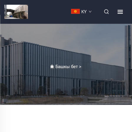
KY
Башкы бет
>