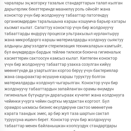
чаралары эң жогорку тазалык стандарттарын талап кылган
дарыгерлик бекеттеринде маанилүү роль ойнойт жана
коноктор үчүн бир жолдонуучу табааттар патогендүү
организмдердин таралышына каршы кошумча барьер катары
кызмат кылат. Сапаттуу коноктор үчүн бир жолдонуучу
табааттарды өндүрүү процесси ультракызыл нурлантыруу
жана микробдорго каршы материалдарды колдонуу сыяктуу
алдыңкы деңгээлдеги стерилизация техникаларын камтыйт,
бул өнүмдөрдүн бардык тейлөө тилкеси боюнча гигиеналык
касиеттерин сактоосун камсыз кылат. Көптөгөн коноктор
үчүн бир жолдонуучу табааттар узакка созулган кийүү
мөөнөтүндө да узартылган коргоо берүү үчүн бактериялар
жана саңыраактар өсүшүнө каршы туруктуу болгон
материалдарды колдонуп чыгарылган. Коноктор үчүн бир
жолдонуучу табааттардын запайланган орамы өнүмдүн
гигиеналык бүтүндүгүн дарагыраак күчөтөт жана колдонууга
чейинки учурга чейин сырткы муздактан коргоот. Бул
орамдоо ыкмасы бизнес өкүлдөрүнө сактоо мөөнөтүнө
карата таандык эмес, ар бир жуп таза шартын сактап
туруусуна ишенч берет. Коноктор үчүн бир жолдонуучу
табааттар менен байланышкан коопсуздук стандартдары