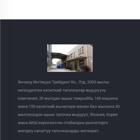
Янчжоу Ингтецзи Трейдинг Ко., Лтд. 2003-жылы
негизделген кесипкөй тапочкалар өндүрүүчү
компания. 20 жылдан ашык тажрыйба, 160 машина
жана 150 кесипкөй ишчилери менен биз жылына 30
миллиондон ашык тапочка өндүрүп, Япония, Корея
жана АКШ киргизилген глобалдык рынокторго
жогорку сапаттуу тапочкаларды жеткирет.