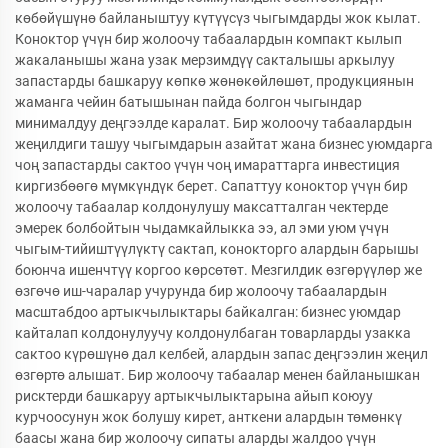
көбөйүшүнө байланыштуу күтүүсүз чыгымдарды жок кылат.
Коноктор үчүн бир жолоочу табаалардын компакт кылып
жакаланышы жана узак мерзимдүү сакталышы аркылуу
запастарды башкаруу көпкө жөнөкөйлөшөт, продукциянын
жаманга чейин батышынан пайда болгон чыгындар
минималдуу деңгээлде каралат. Бир жолоочу табаалардын
жеңилдиги ташуу чыгымдарын азайтат жана бизнес уюмдарга
чоң запастарды сактоо үчүн чоң имараттарга инвестиция
киргизбөөгө мүмкүндүк берет. Сапаттуу коноктор үчүн бир
жолоочу табаалар колдонулушу максатталган чектерде
эмерек болбойтын чыдамкайлыкка ээ, ал эми уюм үчүн
чыгым-тийиштүүлүктү сактап, конокторго алардын барышы
боюнча ишенчтүү коргоо көрсөтөт. Мезгилдик өзгөрүүлөр же
өзгөчө иш-чаралар учурунда бир жолоочу табаалардын
масштабдоо артыкчылыктары байкалган: бизнес уюмдар
кайталап колдонулуучу колдонулбаган товарларды узакка
сактоо күрөшүнө дал келбей, алардын запас деңгээлин жеңил
өзгөртө алышат. Бир жолоочу табаалар менен байланышкан
рисктерди башкаруу артыкчылыктарына айып коюуу
курчоосунун жок болушу кирет, анткени алардын төмөнкү
баасы жана бир жолоочу сипаты аларды жалдоо үчүн