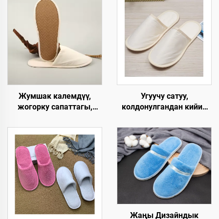
Жумшак калемдүү,
Угуучу сатуу,
жогорку сапаттагы,
колдонулгандан кийин
колдонулгандан кийин
чөпкө айлануучу,
чөпкө айлануучу ички
мейманхана үчүн,
мейманханалык панчык,
экологияга жардамдуу,
мейманхананын
авиакомпаниялар үчүн
бөлмөлөрү үчүн
мейман панчыгы
Жаңы Дизайндык