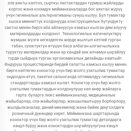
эле аякты каптоо, сырткы ластактардан турмуш жайларды
коргоо жана коомдук мейманханаларда бос аяктан жүрүү
үчүн гигиеналык альтернативаны сунуш кылуу. Бул тумактар
кыска мөөнөттүк колдонууда конструкциялык бүтүндүктү
сактоо менен бирге аба айлануусун камсыз кылган дем алуучу
материалдарды колдонот. Технологиялык өзгөчөлүктөрү
жумшак жүзгө негизделген жерде жылгып кетпей турган
табан, суюктуктун өтүшүн баса албаган ылгакчылыкка
туруктуу материалдар жана ар кандай аяк өлчөмүн ыңгайлуу
түрдө сыйдыра турган эргономикалык дизайнды камтыйт.
Өндүрүш процесстеринде бирдей сапатты камсыз кылуу менен
бирге көптөгөн коноктор үчүн бир жолго узатылма тумактар
оңдоодон өтүп, пакетке салынганда оптималдуу гигиеналык
стандарттарды камсыз кылат. Коноктор үчүн бир жолго
узатылма тумактардын колдонулушу көп өнөр жайларга
тарта: буларга люкс мейманканалар, медициналык
жайыбарлар, спа-жайыбарлар, жакшылаштыруу борборлору,
жылдызканалар, диний мекемелер жана бийик деңгээлдеги
розничный дүкөндөр кирет. Мейманкана шарттарында
коноктор үчүн бир жолго узатылма тумактар деталдарга
көңүл буруу жана коноктордун ыңгайлуулугуна көңүл