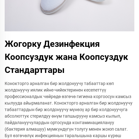
Жогорку Дезинфекция
Коопсуздук жана Коопсуздук
Стандарттары
Конокторго арналган бир жолдонуучу табааттар көп
жолдонуучу иялик ийне-чийектеринен кесепеттүү
профессионалдык чөйрөдө өзгөчө гигиена коргоосун камсыз
кылууда айырмаланат. Конокторго арналган бир жолдонуучу
табааттардын бир жолдонуучу мүнөзү ар бир колдонуучуга
абсолюттук стерилдуу өнүм тапшырууну камсыз кылып,
пайдалануучулардын ортосунда контаминациялануу
(бактерия алмашуу) мүмкүндүгүн толугу менен жоюп салат.
Бул өзгөчөлүк инфекциянын таралышына каршы күрөш