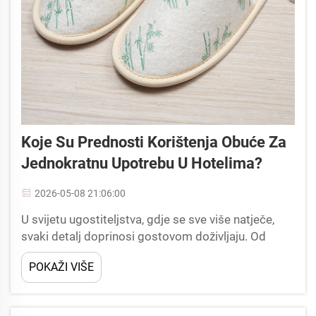
Koje Su Prednosti Korištenja Obuće Za
Jednokratnu Upotrebu U Hotelima?
2026-05-08 21:06:00
U svijetu ugostiteljstva, gdje se sve više natječe,
svaki detalj doprinosi gostovom doživljaju. Od
broja niti do temperature u sobi, hoteli stalno traže
POKAŽI VIŠE
načine da povećaju udobnost i stvore lojalnost
brendu. Među mnogim odlukama o udobnostima...