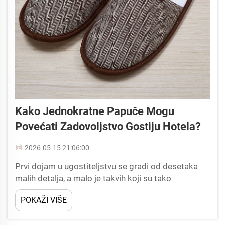
Kako Jednokratne Papuče Mogu
Povećati Zadovoljstvo Gostiju Hotela?
2026-05-15 21:06:00
Prvi dojam u ugostiteljstvu se gradi od desetaka
malih detalja, a malo je takvih koji su tako
neposredni i osobni kao ono što gosti nalaze u
POKAŽI VIŠE
svojoj sobi.