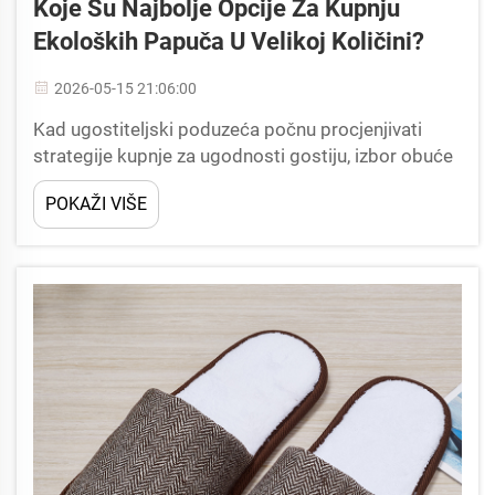
Koje Su Najbolje Opcije Za Kupnju
Ekoloških Papuča U Velikoj Količini?
2026-05-15 21:06:00
Kad ugostiteljski poduzeća počnu procjenjivati
strategije kupnje za ugodnosti gostiju, izbor obuće
često ima veću težinu nego što se očekivalo.
POKAŽI VIŠE