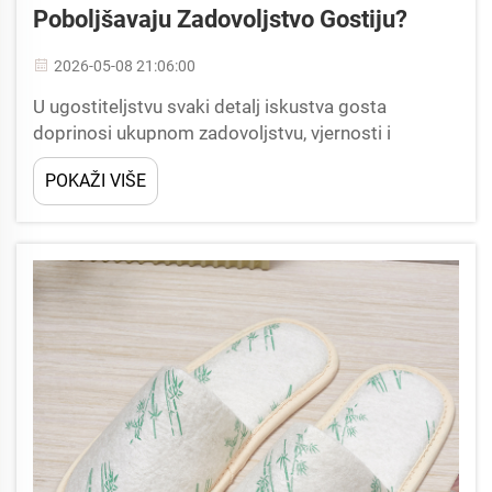
Poboljšavaju Zadovoljstvo Gostiju?
2026-05-08 21:06:00
U ugostiteljstvu svaki detalj iskustva gosta
doprinosi ukupnom zadovoljstvu, vjernosti i
ponovljenim rezervacijama. Od mekane posteljine
POKAŽI VIŠE
do kvalitete ugodnosti u sobi, gosti primjećuju i
cijene pažljiv dodir...