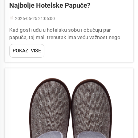
Najbolje Hotelske Papuče?
2026-05-25 21:06:00
Kad gosti uđu u hotelsku sobu i obučuju par
papuča, taj mali trenutak ima veću važnost nego
što većina menadžera ugostiteljstva shvaća.
POKAŽI VIŠE
Materijali i dizajn iza ekoloških hotelskih papuča
direktno utječu na goste...