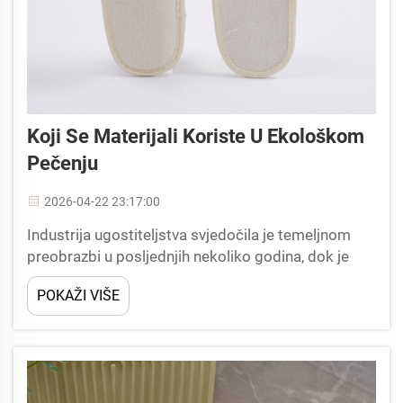
Koji Se Materijali Koriste U Ekološkom
Pečenju
2026-04-22 23:17:00
Industrija ugostiteljstva svjedočila je temeljnom
preobrazbi u posljednjih nekoliko godina, dok je
svjesnost o okolišu promijenila očekivanja gostiju i
POKAŽI VIŠE
operativne standarde. Među mnogim kontaktnim
točkama gdje je održivost važna, ekološki
prihvatljiv hotelski karton...