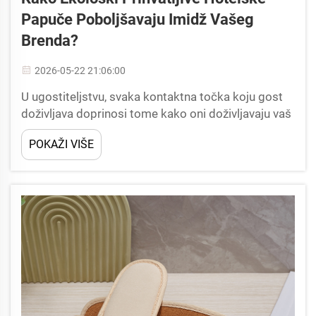
Papuče Poboljšavaju Imidž Vašeg
Brenda?
2026-05-22 21:06:00
U ugostiteljstvu, svaka kontaktna točka koju gost
doživljava doprinosi tome kako oni doživljavaju vaš
brend. Od broja niti na postelji do toaletnih
POKAŽI VIŠE
potrepština na polici u kupaonici, ovi naizgled mali
detalji glasno komuniciraju vaše vrijednosti...