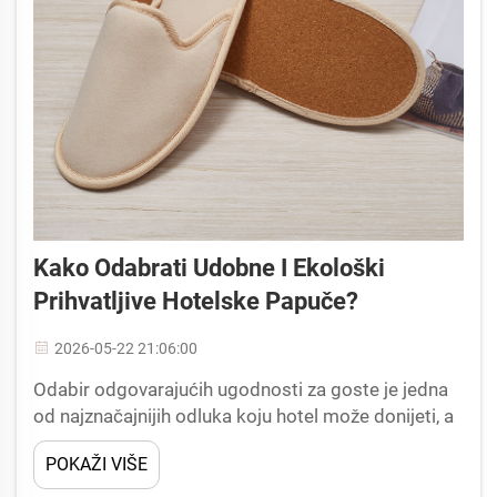
Kako Odabrati Udobne I Ekološki
Prihvatljive Hotelske Papuče?
2026-05-22 21:06:00
Odabir odgovarajućih ugodnosti za goste je jedna
od najznačajnijih odluka koju hotel može donijeti, a
malo stvari jasno komunicira brigu i vrijednosti od
POKAŽI VIŠE
papuča postavljenih u svakoj sobi.