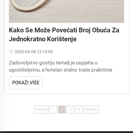
Kako Se Može Povećati Broj Obuća Za
Jednokratno Korištenje
2026-04-08 23:16:00
Zadovoljstvo gostiju temelj je uspjeha u
ugostiteljstvu, a hotelari stalno traže praktične
metode kako bi poboljšali svaki dodir gostiju.
POKAŽI VIŠE
Među naizgled manjim pogodnostima koje nose
neproporcionalni utjecaj, hotel...
Previše
1
2
3
4
Sljedeći