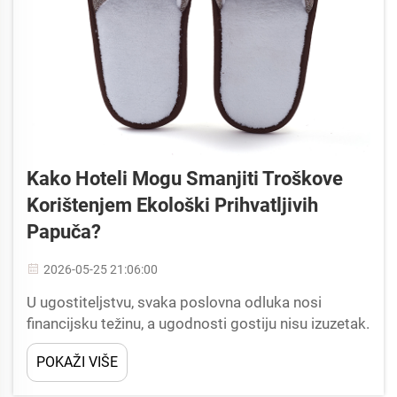
Kako Hoteli Mogu Smanjiti Troškove
Korištenjem Ekološki Prihvatljivih
Papuča?
2026-05-25 21:06:00
U ugostiteljstvu, svaka poslovna odluka nosi
financijsku težinu, a ugodnosti gostiju nisu izuzetak.
ekološki prihvatljivi hotelski papuče su se pojavile
POKAŽI VIŠE
kao jedno od najpraktičnijih alata za hotele koji žele
smanjiti troškove bez kompromisa...