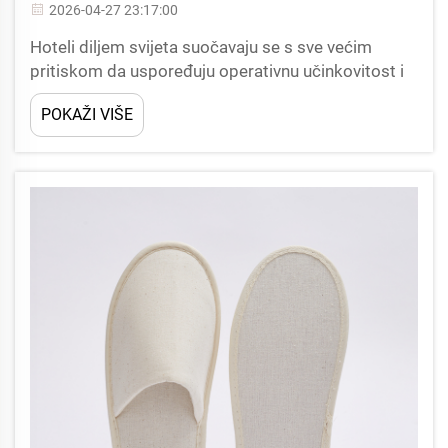
2026-04-27 23:17:00
Hoteli diljem svijeta suočavaju se s sve većim
pritiskom da uspoređuju operativnu učinkovitost i
odgovornost prema okolišu, a jedna prilika koju
POKAŽI VIŠE
često zanemaruju leži u izboru ugodnosti za goste.
Prelazak na ekološke hotelske papuče
predstavlja...