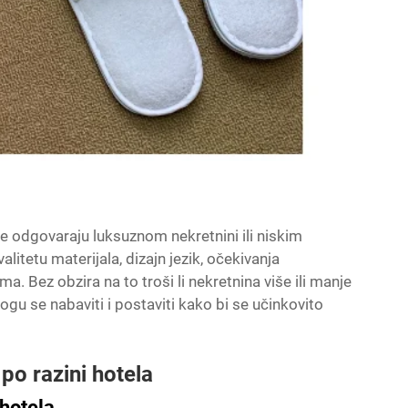
če odgovaraju luksuznom nekretnini ili niskim
alitetu materijala, dizajn jezik, očekivanja
ma. Bez obzira na to troši li nekretnina više ili manje
ogu se nabaviti i postaviti kako bi se učinkovito
po razini hotela
 hotela