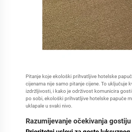
Pitanje koje ekološki prihvatljive hotelske papu
cijenama nije samo pitanje cijene. To uključuje kv
izdržljivosti, i kako je održivost komunicira gosti
po sobi, ekološki prihvatljive hotelske papuče m
uklapale u svaki nivo.
Razumijevanje očekivanja gostiju 
Prioritetni uslovi za goste luksuznog