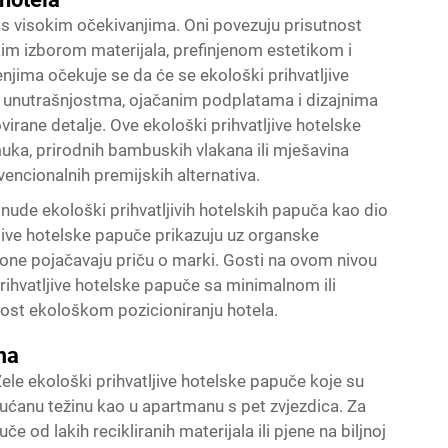
 s visokim očekivanjima. Oni povezuju prisutnost
kim izborom materijala, prefinjenom estetikom i
jima očekuje se da će se ekološki prihvatljive
m unutrašnjostma, ojačanim podplatama i dizajnima
virane detalje. Ove ekološki prihvatljive hotelske
ka, prirodnih bambuskih vlakana ili mješavina
nvencionalnih premijskih alternativa.
nude ekološki prihvatljivih hotelskih papuča kao dio
tljive hotelske papuče prikazuju uz organske
, one pojačavaju priču o marki. Gosti na ovom nivou
i prihvatljive hotelske papuče sa minimalnom ili
ost ekološkom pozicioniranju hotela.
ma
Žele ekološki prihvatljive hotelske papuče koje su
plućanu težinu kao u apartmanu s pet zvjezdica. Za
e od lakih recikliranih materijala ili pjene na biljnoj