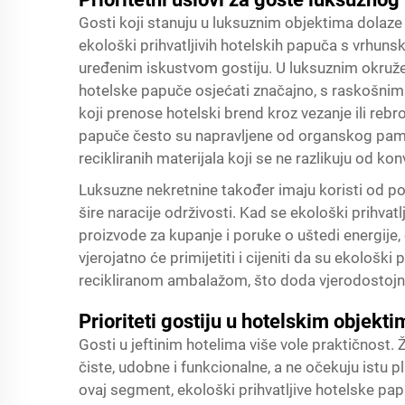
Gosti koji stanuju u luksuznim objektima dolaze
ekološki prihvatljivih hotelskih papuča s vrhuns
uređenim iskustvom gostiju. U luksuznim okružen
hotelske papuče osjećati značajno, s raskošni
koji prenose hotelski brend kroz vezanje ili rebro
papuče često su napravljene od organskog pamu
recikliranih materijala koji se ne razlikuju od ko
Luksuzne nekretnine također imaju koristi od po
šire naracije održivosti. Kad se ekološki prihva
proizvode za kupanje i poruke o uštedi energije
vjerojatno će primijetiti i cijeniti da su ekološk
recikliranom ambalažom, što doda vjerodostojn
Prioriteti gostiju u hotelskim objekti
Gosti u jeftinim hotelima više vole praktičnost. 
čiste, udobne i funkcionalne, a ne očekuju istu 
ovaj segment, ekološki prihvatljive hotelske papuč