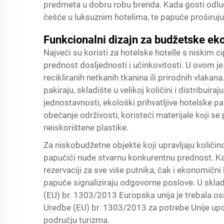
predmeta u dobru robu brenda. Kada gosti odlu
češće u luksuznim hotelima, te papuče proširu
Funkcionalni dizajn za budžetske ek
Najveći su koristi za hotelske hotelle s niskim c
prednost dosljednosti i učinkovitosti. U ovom j
recikliranih netkanih tkanina ili prirodnih vlakan
pakiraju, skladište u velikoj količini i distribu
jednostavnosti, ekološki prihvatljive hotelske pa
obećanje održivosti, koristeći materijale koji se
neiskorištene plastike.
Za niskobudžetne objekte koji upravljaju količin
papučići nude stvarnu konkurentnu prednost. Ka
rezervaciji za sve više putnika, čak i ekonomični
papuče signaliziraju odgovorne poslove. U skl
(EU) br. 1303/2013 Europska unija je trebala os
Uredbe (EU) br. 1303/2013 za potrebe Unije upot
području turizma.