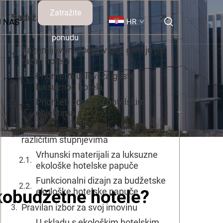
Zatražite
Sadržaj
 NAS
HR
ponudu
Razumijevanje očekivanja gostiju po
razini hotela
Prioritetni uslovi za goste
luksuznog hotela
Prioriteti gostiju u hotelskim
objektima
Razlike u materijalu i dizajnu u
različitim stupnjevima
Vrhunski materijali za luksuzne
ekološke hotelske papuče
Funkcionalni dizajn za budžetske
ekološke hotelske papuče
skobudžetne hotele?
Pravilan izbor za svoj imovinu
U skladu s ekološkim hotelskim