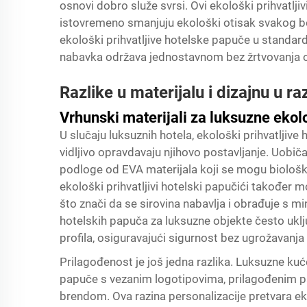
osnovi dobro služe svrsi. Ovi ekološki prihvatljiv
istovremeno smanjuju ekološki otisak svakog b
ekološki prihvatljive hotelske papuče u standar
nabavka održava jednostavnom bez žrtvovanja o
Razlike u materijalu i dizajnu u r
Vrhunski materijali za luksuzne eko
U slučaju luksuznih hotela, ekološki prihvatljive 
vidljivo opravdavaju njihovo postavljanje. Uob
podloge od EVA materijala koji se mogu biološki r
ekološki prihvatljivi hotelski papučići također 
što znači da se sirovina nabavlja i obrađuje s m
hotelskih papuča za luksuzne objekte često uklj
profila, osiguravajući sigurnost bez ugrožavanja 
Prilagođenost je još jedna razlika. Luksuzne kuć
papuče s vezanim logotipovima, prilagođenim pa
brendom. Ova razina personalizacije pretvara ek