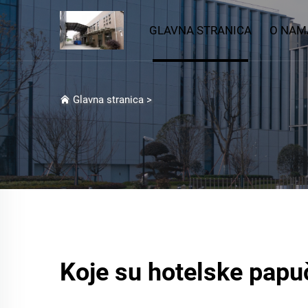
GLAVNA STRANICA
O NAM
Glavna stranica
>
Koje su hotelske papu