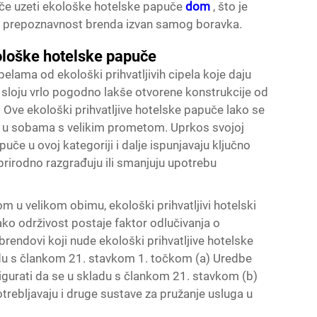
če uzeti ekološke hotelske papuče
dom
, što je
ju prepoznavnost brenda izvan samog boravka.
ološke hotelske papuče
ipelama od ekološki prihvatljivih cipela koje daju
e sloju vrlo pogodno lakše otvorene konstrukcije od
a. Ove ekološki prihvatljive hotelske papuče lako se
iraju u sobama s velikim prometom. Uprkos svojoj
puče u ovoj kategoriji i dalje ispunjavaju ključno
 prirodno razgrađuju ili smanjuju upotrebu
om u velikom obimu, ekološki prihvatljivi hotelski
ko održivost postaje faktor odlučivanja o
 brendovi koji nude ekološki prihvatljive hotelske
adu s člankom 21. stavkom 1. točkom (a) Uredbe
igurati da se u skladu s člankom 21. stavkom (b)
rebljavaju i druge sustave za pružanje usluga u