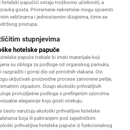
i hotelski papučići ostaju troškovno učinkoviti, a
oravka gosta. Privremene nekretnine mogu spremiti
dnim veličinama i jednostavnim dizajnima, čime se
drživog pristupa.
azličitim stupnjevima
loške hotelske papuče
hotelske papuče trebale bi imati materijale koji
ičajena su obloga za podloge od organskog pamuka,
azgraditi i gornji dio od prirodnih vlakana. Ovi
mogu uključivati proizvodne procese zatvorene petlje,
inimalnim otpadom. Dizajn ekološki prihvatljivih
učuje protuzlješne podloge s prefinjenim uzorcima
vizualne elegancije koju gosti očekuju.
e često naručuju ekološki prihvatljive hotelske
letama boja ili pakiranjem pod zajedničkim
ološki prihvatljive hotelske papuče iz funkcionalnog