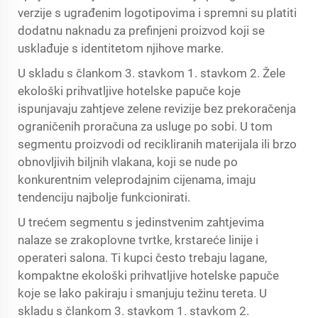
verzije s ugrađenim logotipovima i spremni su platiti
dodatnu naknadu za prefinjeni proizvod koji se
usklađuje s identitetom njihove marke.
U skladu s člankom 3. stavkom 1. stavkom 2. Žele
ekološki prihvatljive hotelske papuče koje
ispunjavaju zahtjeve zelene revizije bez prekoračenja
ograničenih proračuna za usluge po sobi. U tom
segmentu proizvodi od recikliranih materijala ili brzo
obnovljivih biljnih vlakana, koji se nude po
konkurentnim veleprodajnim cijenama, imaju
tendenciju najbolje funkcionirati.
U trećem segmentu s jedinstvenim zahtjevima
nalaze se zrakoplovne tvrtke, krstareće linije i
operateri salona. Ti kupci često trebaju lagane,
kompaktne ekološki prihvatljive hotelske papuče
koje se lako pakiraju i smanjuju težinu tereta. U
skladu s člankom 3. stavkom 1. stavkom 2.