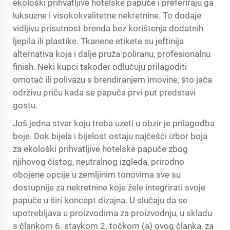
ekološki prihvatljive hotelske papuče i preferiraju ga
luksuzne i visokokvalitetne nekretnine. To dodaje
vidljivu prisutnost brenda bez korištenja dodatnih
ljepila ili plastike. Tkanene etikete su jeftinija
alternativa koja i dalje pruža poliranu, profesionalnu
finish. Neki kupci također odlučuju prilagoditi
omotač ili polivazu s brendiranjem imovine, što jača
održivu priču kada se papuča prvi put predstavi
gostu.
Još jedna stvar koju treba uzeti u obzir je prilagodba
boje. Dok bijela i bijelost ostaju najčešći izbor boja
za ekološki prihvatljive hotelske papuče zbog
njihovog čistog, neutralnog izgleda, prirodno
obojene opcije u zemljinim tonovima sve su
dostupnije za nekretnine koje žele integrirati svoje
papuče u širi koncept dizajna. U slučaju da se
upotrebljava u proizvodima za proizvodnju, u skladu
s člankom 6. stavkom 2. točkom (a) ovog članka, za