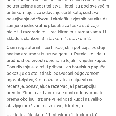
pokret zelene ugostiteljstva. Hoteli su pod sve većim
pritiskom tijela za izdavanje certifikata, sustava
ocjenjivanja održivosti i ekološki svjesnih putnika da
zamjene jednokratnu plastiku za teške sadržaje
biološki razgradnim ili recikliranim alternativama. U
skladu s člankom 3. stavkom 1. stavkom 2.
Osim regulatornih i certifikacijskih poticaja, postoji
snažan argument iskustva gostiju. Putnici koji daju
prednost održivosti obično su lojalni, vrijedni kupci.
Ponuđivanje ekološki prihvatljivih hotelskih papuča
pokazuje da ste istinski posvećeni odgovornom
ugostiteljstvu, što može pozitivno utjecati na
recenzije, ponavljajuće rezervacije i percepciju
brenda. Zbog ove dvostruke koristi odgovornosti
prema okolišu i tržišne vrijednosti kupci na veliko
stavljaju održivost na vrh svojih kriterija.
U skladu s člankom 11. stavkom 1. točkom (a)