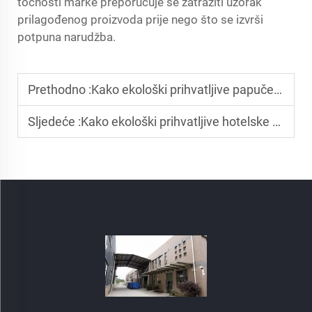
točnosti marke preporučuje se zatražiti uzorak
prilagođenog proizvoda prije nego što se izvrši
potpuna narudžba.
Prethodno :
Kako ekološki prihvatljive papuče poboljšavaju zadovoljstvo gostiju?
Sljedeće :
Kako ekološki prihvatljive hotelske papuče poboljšavaju imidž vašeg brenda?