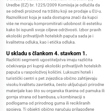
Uredbe (EZ) br. 1225/2009 Komisija je odlučila da
se odredi proizvod na tržištu koji se prodaje u EU-u.
Raznolikost koja je sada dostupna znači da kupci
više ne moraju kompromitirati udobnost ili estetiku
kako bi ispunili svoje ciljeve održivosti. Izbor pravih
ekološki prihvatljivih hotelskih papuča sada je i
kvalitetna odluka, kao i etička odluka.
U skladu s člankom 4. stavkom 1.
Različiti segmenti ugostiteljstva imaju različita
očekivanja pri kupnji ekološki prihvatljivih hotelskih
papuča u raspoloživoj količini. Luksuzni hoteli i
turistički centri s pet zvjezdica obično zahtijevaju
visoku kvalitetu završetka, često uključujući prirodne
materijale kao što su organska tkanina od pamuka ili
gornja strana od bambusa, u kombinaciji s
podlogama od prirodnog guma ili recikliranih
spojeva. Ti objekti obično naručuju prilagođene