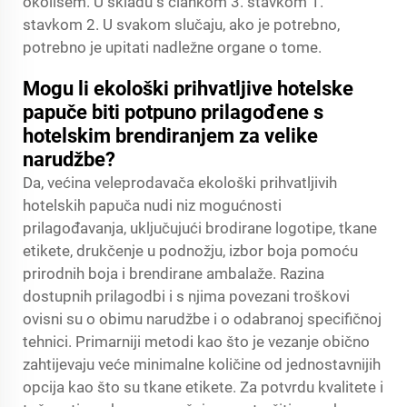
okolišem. U skladu s člankom 3. stavkom 1.
stavkom 2. U svakom slučaju, ako je potrebno,
potrebno je upitati nadležne organe o tome.
Mogu li ekološki prihvatljive hotelske
papuče biti potpuno prilagođene s
hotelskim brendiranjem za velike
narudžbe?
Da, većina veleprodavača ekološki prihvatljivih
hotelskih papuča nudi niz mogućnosti
prilagođavanja, uključujući brodirane logotipe, tkane
etikete, drukčenje u podnožju, izbor boja pomoću
prirodnih boja i brendirane ambalaže. Razina
dostupnih prilagodbi i s njima povezani troškovi
ovisni su o obimu narudžbe i o odabranoj specifičnoj
tehnici. Primarniji metodi kao što je vezanje obično
zahtijevaju veće minimalne količine od jednostavnijih
opcija kao što su tkane etikete. Za potvrdu kvalitete i