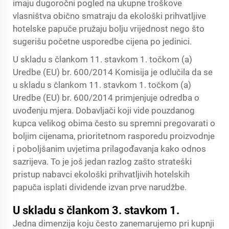
imaju dugoročni pogled na ukupne troškove
vlasništva obično smatraju da ekološki prihvatljive
hotelske papuče pružaju bolju vrijednost nego što
sugerišu početne usporedbe cijena po jedinici.
U skladu s člankom 11. stavkom 1. točkom (a)
Uredbe (EU) br. 600/2014 Komisija je odlučila da se
u skladu s člankom 11. stavkom 1. točkom (a)
Uredbe (EU) br. 600/2014 primjenjuje odredba o
uvođenju mjera. Dobavljači koji vide pouzdanog
kupca velikog obima često su spremni pregovarati o
boljim cijenama, prioritetnom rasporedu proizvodnje
i poboljšanim uvjetima prilagođavanja kako odnos
sazrijeva. To je još jedan razlog zašto strateški
pristup nabavci ekološki prihvatljivih hotelskih
papuča isplati dividende izvan prve narudžbe.
U skladu s člankom 3. stavkom 1.
Jedna dimenzija koju često zanemarujemo pri kupnji