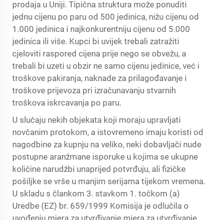
prodaja u Uniji. Tipična struktura može ponuditi
jednu cijenu po paru od 500 jedinica, nižu cijenu od
1.000 jedinica i najkonkurentniju cijenu od 5.000
jedinica ili više. Kupci bi uvijek trebali zatražiti
cjeloviti raspored cijena prije nego se obvežu, a
trebali bi uzeti u obzir ne samo cijenu jedinice, već i
troškove pakiranja, naknade za prilagođavanje i
troškove prijevoza pri izračunavanju stvarnih
troškova iskrcavanja po paru.
U slučaju nekih objekata koji moraju upravljati
novčanim protokom, a istovremeno imaju koristi od
nagodbine za kupnju na veliko, neki dobavljači nude
postupne aranžmane isporuke u kojima se ukupne
količine narudžbi unaprijed potvrđuju, ali fizičke
pošiljke se vrše u manjim serijama tijekom vremena.
U skladu s člankom 3. stavkom 1. točkom (a)
Uredbe (EZ) br. 659/1999 Komisija je odlučila o
uvođenju mjera za utvrđivanje mjera za utvrđivanje