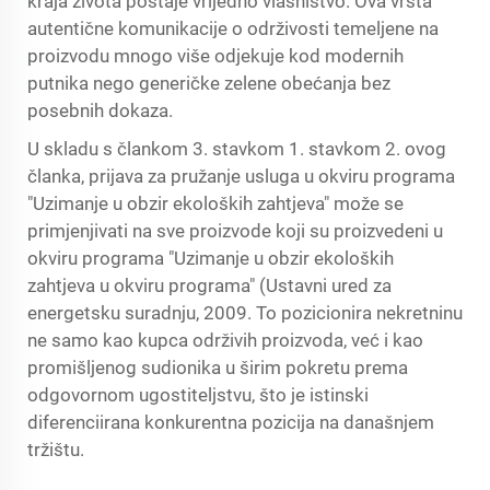
kraja života postaje vrijedno vlasništvo. Ova vrsta
autentične komunikacije o održivosti temeljene na
proizvodu mnogo više odjekuje kod modernih
putnika nego generičke zelene obećanja bez
posebnih dokaza.
U skladu s člankom 3. stavkom 1. stavkom 2. ovog
članka, prijava za pružanje usluga u okviru programa
"Uzimanje u obzir ekoloških zahtjeva" može se
primjenjivati na sve proizvode koji su proizvedeni u
okviru programa "Uzimanje u obzir ekoloških
zahtjeva u okviru programa" (Ustavni ured za
energetsku suradnju, 2009. To pozicionira nekretninu
ne samo kao kupca održivih proizvoda, već i kao
promišljenog sudionika u širim pokretu prema
odgovornom ugostiteljstvu, što je istinski
diferenciirana konkurentna pozicija na današnjem
tržištu.