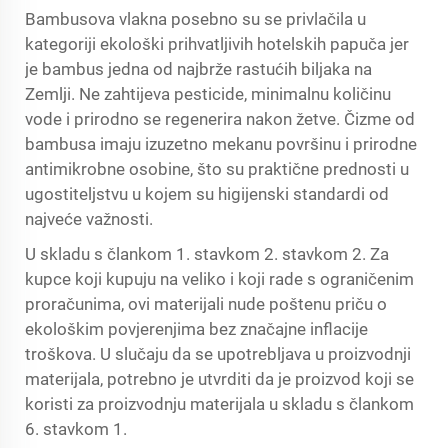
Bambusova vlakna posebno su se privlačila u
kategoriji ekološki prihvatljivih hotelskih papuča jer
je bambus jedna od najbrže rastućih biljaka na
Zemlji. Ne zahtijeva pesticide, minimalnu količinu
vode i prirodno se regenerira nakon žetve. Čizme od
bambusa imaju izuzetno mekanu površinu i prirodne
antimikrobne osobine, što su praktične prednosti u
ugostiteljstvu u kojem su higijenski standardi od
najveće važnosti.
U skladu s člankom 1. stavkom 2. stavkom 2. Za
kupce koji kupuju na veliko i koji rade s ograničenim
proračunima, ovi materijali nude poštenu priču o
ekološkim povjerenjima bez značajne inflacije
troškova. U slučaju da se upotrebljava u proizvodnji
materijala, potrebno je utvrditi da je proizvod koji se
koristi za proizvodnju materijala u skladu s člankom
6. stavkom 1.