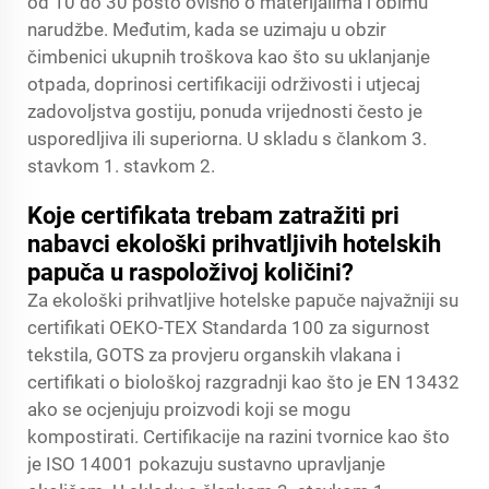
od 10 do 30 posto ovisno o materijalima i obimu
narudžbe. Međutim, kada se uzimaju u obzir
čimbenici ukupnih troškova kao što su uklanjanje
otpada, doprinosi certifikaciji održivosti i utjecaj
zadovoljstva gostiju, ponuda vrijednosti često je
usporedljiva ili superiorna. U skladu s člankom 3.
stavkom 1. stavkom 2.
Koje certifikata trebam zatražiti pri
nabavci ekološki prihvatljivih hotelskih
papuča u raspoloživoj količini?
Za ekološki prihvatljive hotelske papuče najvažniji su
certifikati OEKO-TEX Standarda 100 za sigurnost
tekstila, GOTS za provjeru organskih vlakana i
certifikati o biološkoj razgradnji kao što je EN 13432
ako se ocjenjuju proizvodi koji se mogu
kompostirati. Certifikacije na razini tvornice kao što
je ISO 14001 pokazuju sustavno upravljanje