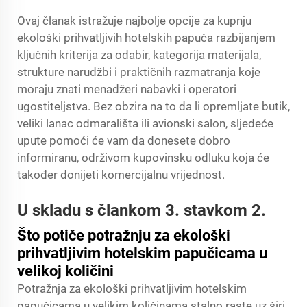
Ovaj članak istražuje najbolje opcije za kupnju
ekološki prihvatljivih hotelskih papuča razbijanjem
ključnih kriterija za odabir, kategorija materijala,
strukture narudžbi i praktičnih razmatranja koje
moraju znati menadžeri nabavki i operatori
ugostiteljstva. Bez obzira na to da li opremljate butik,
veliki lanac odmarališta ili avionski salon, sljedeće
upute pomoći će vam da donesete dobro
informiranu, održivom kupovinsku odluku koja će
također donijeti komercijalnu vrijednost.
U skladu s člankom 3. stavkom 2.
Što potiče potražnju za ekološki
prihvatljivim hotelskim papučicama u
velikoj količini
Potražnja za ekološki prihvatljivim hotelskim
papučicama u velikim količinama stalno raste uz širi