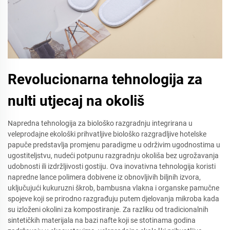
Revolucionarna tehnologija za
nulti utjecaj na okoliš
Napredna tehnologija za biološko razgradnju integrirana u
veleprodajne ekološki prihvatljive biološko razgradljive hotelske
papuče predstavlja promjenu paradigme u održivim ugodnostima u
ugostiteljstvu, nudeći potpunu razgradnju okoliša bez ugrožavanja
udobnosti ili izdržljivosti gostiju. Ova inovativna tehnologija koristi
napredne lance polimera dobivene iz obnovljivih biljnih izvora,
uključujući kukuruzni škrob, bambusna vlakna i organske pamučne
spojeve koji se prirodno razgrađuju putem djelovanja mikroba kada
su izloženi okolini za kompostiranje. Za razliku od tradicionalnih
sintetičkih materijala na bazi nafte koji se stotinama godina