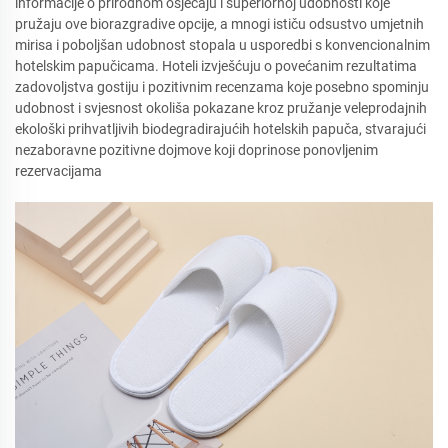
informacije o prirodnom osjećaju i superiornoj udobnosti koje
pružaju ove biorazgradive opcije, a mnogi ističu odsustvo umjetnih
mirisa i poboljšan udobnost stopala u usporedbi s konvencionalnim
hotelskim papučicama. Hoteli izvješćuju o povećanim rezultatima
zadovoljstva gostiju i pozitivnim recenzama koje posebno spominju
udobnost i svjesnost okoliša pokazane kroz pružanje veleprodajnih
ekološki prihvatljivih biodegradirajućih hotelskih papuča, stvarajući
nezaboravne pozitivne dojmove koji doprinose ponovljenim
rezervacijama