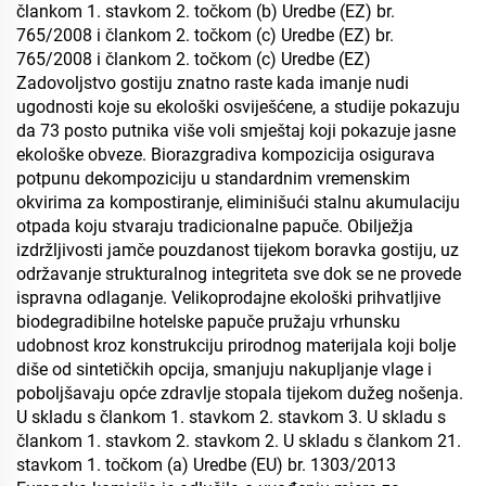
člankom 1. stavkom 2. točkom (b) Uredbe (EZ) br.
765/2008 i člankom 2. točkom (c) Uredbe (EZ) br.
765/2008 i člankom 2. točkom (c) Uredbe (EZ)
Zadovoljstvo gostiju znatno raste kada imanje nudi
ugodnosti koje su ekološki osviješćene, a studije pokazuju
da 73 posto putnika više voli smještaj koji pokazuje jasne
ekološke obveze. Biorazgradiva kompozicija osigurava
potpunu dekompoziciju u standardnim vremenskim
okvirima za kompostiranje, eliminišući stalnu akumulaciju
otpada koju stvaraju tradicionalne papuče. Obilježja
izdržljivosti jamče pouzdanost tijekom boravka gostiju, uz
održavanje strukturalnog integriteta sve dok se ne provede
ispravna odlaganje. Velikoprodajne ekološki prihvatljive
biodegradibilne hotelske papuče pružaju vrhunsku
udobnost kroz konstrukciju prirodnog materijala koji bolje
diše od sintetičkih opcija, smanjuju nakupljanje vlage i
poboljšavaju opće zdravlje stopala tijekom dužeg nošenja.
U skladu s člankom 1. stavkom 2. stavkom 3. U skladu s
člankom 1. stavkom 2. stavkom 2. U skladu s člankom 21.
stavkom 1. točkom (a) Uredbe (EU) br. 1303/2013