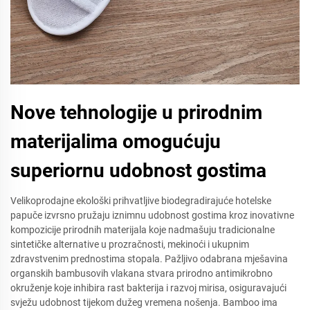
Nove tehnologije u prirodnim
materijalima omogućuju
superiornu udobnost gostima
Velikoprodajne ekološki prihvatljive biodegradirajuće hotelske
papuče izvrsno pružaju iznimnu udobnost gostima kroz inovativne
kompozicije prirodnih materijala koje nadmašuju tradicionalne
sintetičke alternative u prozračnosti, mekinoći i ukupnim
zdravstvenim prednostima stopala. Pažljivo odabrana mješavina
organskih bambusovih vlakana stvara prirodno antimikrobno
okruženje koje inhibira rast bakterija i razvoj mirisa, osiguravajući
svježu udobnost tijekom dužeg vremena nošenja. Bamboo ima