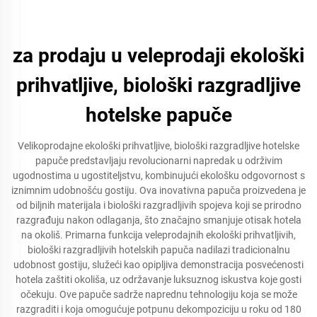
za prodaju u veleprodaji ekološki
prihvatljive, biološki razgradljive
hotelske papuče
Velikoprodajne ekološki prihvatljive, biološki razgradljive hotelske
papuče predstavljaju revolucionarni napredak u održivim
ugodnostima u ugostiteljstvu, kombinujući ekološku odgovornost s
iznimnim udobnošću gostiju. Ova inovativna papuča proizvedena je
od biljnih materijala i biološki razgradljivih spojeva koji se prirodno
razgrađuju nakon odlaganja, što značajno smanjuje otisak hotela
na okoliš. Primarna funkcija veleprodajnih ekološki prihvatljivih,
biološki razgradljivih hotelskih papuča nadilazi tradicionalnu
udobnost gostiju, služeći kao opipljiva demonstracija posvećenosti
hotela zaštiti okoliša, uz održavanje luksuznog iskustva koje gosti
očekuju. Ove papuče sadrže naprednu tehnologiju koja se može
razgraditi i koja omogućuje potpunu dekompoziciju u roku od 180