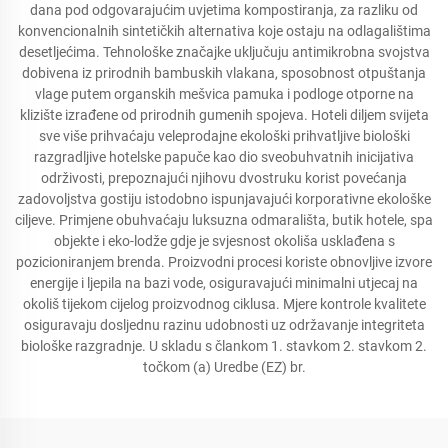
dana pod odgovarajućim uvjetima kompostiranja, za razliku od
konvencionalnih sintetičkih alternativa koje ostaju na odlagalištima
desetljećima. Tehnološke značajke uključuju antimikrobna svojstva
dobivena iz prirodnih bambuskih vlakana, sposobnost otpuštanja
vlage putem organskih mešvica pamuka i podloge otporne na
klizište izrađene od prirodnih gumenih spojeva. Hoteli diljem svijeta
sve više prihvaćaju veleprodajne ekološki prihvatljive biološki
razgradljive hotelske papuče kao dio sveobuhvatnih inicijativa
održivosti, prepoznajući njihovu dvostruku korist povećanja
zadovoljstva gostiju istodobno ispunjavajući korporativne ekološke
ciljeve. Primjene obuhvaćaju luksuzna odmarališta, butik hotele, spa
objekte i eko-lodže gdje je svjesnost okoliša usklađena s
pozicioniranjem brenda. Proizvodni procesi koriste obnovljive izvore
energije i ljepila na bazi vode, osiguravajući minimalni utjecaj na
okoliš tijekom cijelog proizvodnog ciklusa. Mjere kontrole kvalitete
osiguravaju dosljednu razinu udobnosti uz održavanje integriteta
biološke razgradnje. U skladu s člankom 1. stavkom 2. stavkom 2.
točkom (a) Uredbe (EZ) br.