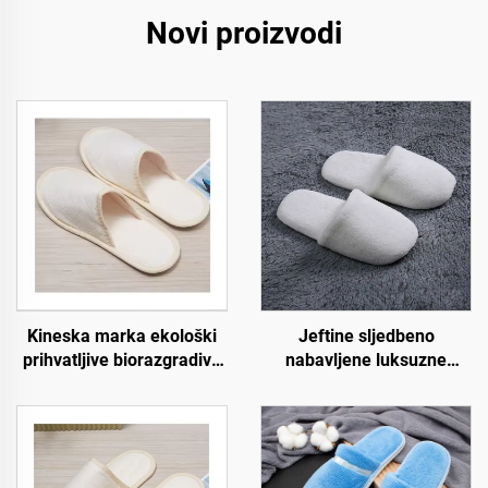
Novi proizvodi
Kineska marka ekološki
Jeftine sljedbeno
prihvatljive biorazgradive
nabavljene luksuzne
papuče za hotel spa
papuče za zrakoplovstvo i
otvorene prednjice s
spa, uniseks, jednokratne,
pulpom na đonu,
meke i udobne papuče za
jednokratne papuče za
hotelske sobe
zrakoplovstvo