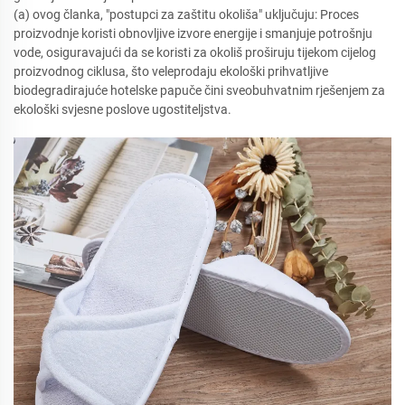
(a) ovog članka, "postupci za zaštitu okoliša" uključuju: Proces
proizvodnje koristi obnovljive izvore energije i smanjuje potrošnju
vode, osiguravajući da se koristi za okoliš proširuju tijekom cijelog
proizvodnog ciklusa, što veleprodaju ekološki prihvatljive
biodegradirajuće hotelske papuče čini sveobuhvatnim rješenjem za
ekološki svjesne poslove ugostiteljstva.