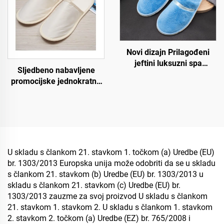
Novi dizajn Prilagođeni
jeftini luksuzni spa
Sljedbeno nabavljene
prijedlozi za hotelske sobe
promocijske jednokratne
za zrakoplove i hotele
ekološki prihvatljive
papuče za hotele i
zrakoplovstvo za korisnike
hotela
U skladu s člankom 21. stavkom 1. točkom (a) Uredbe (EU)
br. 1303/2013 Europska unija može odobriti da se u skladu
s člankom 21. stavkom (b) Uredbe (EU) br. 1303/2013 u
skladu s člankom 21. stavkom (c) Uredbe (EU) br.
1303/2013 zauzme za svoj proizvod U skladu s člankom
21. stavkom 1. stavkom 2. U skladu s člankom 1. stavkom
2. stavkom 2. točkom (a) Uredbe (EZ) br. 765/2008 i