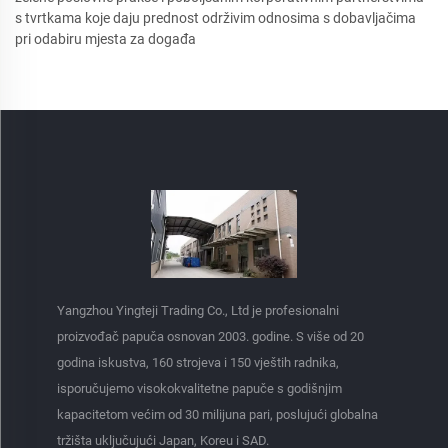
s tvrtkama koje daju prednost održivim odnosima s dobavljačima
pri odabiru mjesta za događa
Yangzhou Yingteji Trading Co., Ltd je profesionalni
proizvođač papuča osnovan 2003. godine. S više od 20
godina iskustva, 160 strojeva i 150 vještih radnika,
isporučujemo visokokvalitetne papuče s godišnjim
kapacitetom većim od 30 milijuna pari, poslujući globalna
tržišta uključujući Japan, Koreu i SAD.