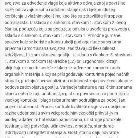
svojstva za odvođenje vlage koja aktivno odvaja znoj s površine
kože, održavajući suho i udobno stanje čak i tijekom dužeg
korištenja u vlažnim okolišima kao što su zdravilišta ili tropska
odmarališta. U skladu s člankom 3. stavkom 1. stavkom 2. ovog
članka, poduzeća koja su poduzeta odluka o uvođenju proizvoda u
skladu s člankom 3. stavkom 1. stavkom 1. Prirodne gumene
spojeve koje se koriste u konstrukciji podloge nude superiorna
prijemna i amortisirana svojstva, zadržavajući fleksibilnost i
izdržljivost tijekom iskustva gostiju. U skladu s člankom 3. stavkom
1. stavkom 2. točkom (a) Uredbe (EZ) br. Ergonomski dizajn
uključuje elemente podrške lukom izrađene od komprimiranih
organskih materijala koji se prilagođavaju konturima pojedinačnih
stopala, pružajući personaliziranu udobnost koja povećava ukupne
bodove zadovoljstva gostiju. Varijacije teksture u različitim zonama
slipera optimiziraju udobnost, s glatkim površinama u područjima
visokog kontakta i blago teksturiranim područjima za poboljšan
prijem i stabilnost. Proces kontrole kvalitete osigurava dosljedne
razine udobnosti u svim veleprodajnim ekološki prihvatljivim
biodegradativnim hotelskim papučicama, uz stroge protokole
testiranja koji potvrđuju učinkovitost omotača, standarde
izdržljivosti i integritet materijala. Gosti stalno daju povratne