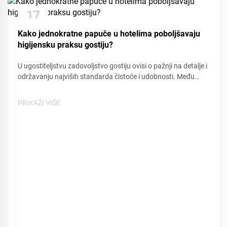
17
Dec
Kako jednokratne papuče u hotelima poboljšavaju
higijensku praksu gostiju?
U ugostiteljstvu zadovoljstvo gostiju ovisi o pažnji na detalje i
održavanju najviših standarda čistoće i udobnosti. Među
osnovnim sadržajima koji doprinose pozitivnom iskustvu
gostiju, hotelske jednokratne papuče pl...
PRIKAŽI VIŠE