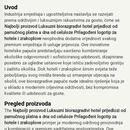
Uvod
Industrija smještaja i ugostiteljstva nastavlja se razvijati
prema održivijim i luksuznijim iskustvima za goste, čime se
Najbolji proizvod Luksuzni biorazgradivi hotel prijedlozi od
pamučnog platna s dna od celuloze Prilagođeni logotip za
hotele i zrakoplove
neophodna dodatna vrijednost svakog
premium smještaja ili usluge prijevoza. Ove inovativne
hotelske papuče predstavljaju savršeno kombiniranje
ekološke odgovornosti i sofisticiranog udobnosti, dizajnirane
posebno za ugledne ustanove koje ističu zadovoljstvo gostiju
i zaštitu okoliša. Dok hoteli i zrakoplovi širom svijeta teže
poboljšanju svog imidža brenda uz smanjenje utjecaja na
okoliš, ove biorazgradive papuče nude idealno rješenje koja je
u skladu s modernim ciljevima održivosti, bez kompromisa
kvalitete ili udobnosti za goste.
Pregled proizvoda
The
Najbolji proizvod Luksuzni biorazgradivi hotel prijedlozi od
pamučnog platna s dna od celuloze Prilagođeni logotip za
hotele i zrakoplove
primjer je modernog održivog proizvodnja
u kombinaciji s premium sadržajima gostoprimstva. Ove