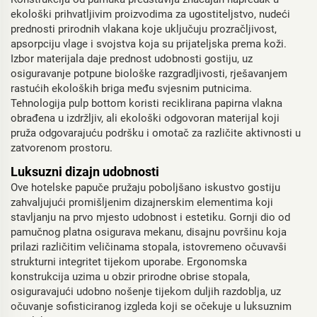
ekološki prihvatljivim proizvodima za ugostiteljstvo, nudeći
prednosti prirodnih vlakana koje uključuju prozračljivost,
apsorpciju vlage i svojstva koja su prijateljska prema koži.
Izbor materijala daje prednost udobnosti gostiju, uz
osiguravanje potpune biološke razgradljivosti, rješavanjem
rastućih ekoloških briga među svjesnim putnicima.
Tehnologija pulp bottom koristi reciklirana papirna vlakna
obrađena u izdržljiv, ali ekološki odgovoran materijal koji
pruža odgovarajuću podršku i omotač za različite aktivnosti u
zatvorenom prostoru.
Luksuzni dizajn udobnosti
Ove hotelske papuče pružaju poboljšano iskustvo gostiju
zahvaljujući promišljenim dizajnerskim elementima koji
stavljanju na prvo mjesto udobnost i estetiku. Gornji dio od
pamučnog platna osigurava mekanu, disajnu površinu koja
prilazi različitim veličinama stopala, istovremeno očuvavši
strukturni integritet tijekom uporabe. Ergonomska
konstrukcija uzima u obzir prirodne obrise stopala,
osiguravajući udobno nošenje tijekom duljih razdoblja, uz
očuvanje sofisticiranog izgleda koji se očekuje u luksuznim