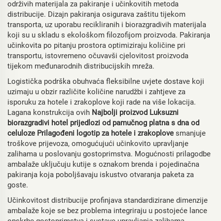
održivih materijala za pakiranje i učinkovitih metoda
distribucije. Dizajn pakiranja osigurava zaštitu tijekom
transporta, uz uporabu recikliranih i biorazgradivih materijala
koji su u skladu s ekološkom filozofijom proizvoda. Pakiranja
učinkovita po pitanju prostora optimiziraju količine pri
transportu, istovremeno očuvavši cjelovitost proizvoda
tijekom međunarodnih distribucijskih mreža.
Logistička podrška obuhvaća fleksibilne uvjete dostave koji
uzimaju u obzir različite količine narudžbi i zahtjeve za
isporuku za hotele i zrakoplove koji rade na više lokacija.
Lagana konstrukcija ovih
Najbolji proizvod Luksuzni
biorazgradivi hotel prijedlozi od pamučnog platna s dna od
celuloze Prilagođeni logotip za hotele i zrakoplove
smanjuje
troškove prijevoza, omogućujući učinkovito upravljanje
zalihama u poslovanju gostoprimstva. Mogućnosti prilagodbe
ambalaže uključuju kutije s oznakom brenda i pojedinačna
pakiranja koja poboljšavaju iskustvo otvaranja paketa za
goste.
Učinkovitost distribucije profinjava standardizirane dimenzije
ambalaže koje se bez problema integriraju u postojeće lance