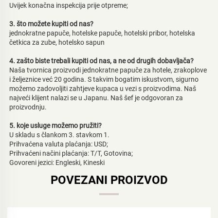
Uvijek konačna inspekcija prije otpreme;   
3. što možete kupiti od nas?   
jednokratne papuče, hotelske papuče, hotelski pribor, hotelska 
četkica za zube, hotelsko sapun 
4. zašto biste trebali kupiti od nas, a ne od drugih dobavljača?   
Naša tvornica proizvodi jednokratne papuče za hotele, zrakoplove 
i željeznice već 20 godina. S takvim bogatim iskustvom, sigurno 
možemo zadovoljiti zahtjeve kupaca u vezi s proizvodima. Naš 
najveći klijent nalazi se u Japanu. Naš šef je odgovoran za 
proizvodnju. 
5. koje usluge možemo pružiti?   
U skladu s člankom 3. stavkom 1. 
Prihvaćena valuta plaćanja: USD;   
Prihvaćeni načini plaćanja: T/T, Gotovina; 
Govoreni jezici: Engleski, Kineski   
POVEZANI PROIZVOD