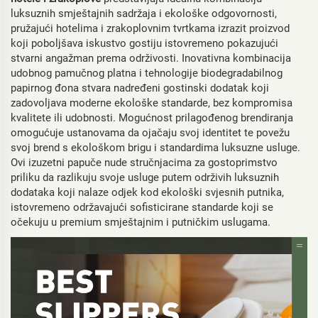
luksuznih smještajnih sadržaja i ekološke odgovornosti,
pružajući hotelima i zrakoplovnim tvrtkama izrazit proizvod
koji poboljšava iskustvo gostiju istovremeno pokazujući
stvarni angažman prema održivosti. Inovativna kombinacija
udobnog pamučnog platna i tehnologije biodegradabilnog
papirnog đona stvara nadređeni gostinski dodatak koji
zadovoljava moderne ekološke standarde, bez kompromisa
kvalitete ili udobnosti. Mogućnost prilagođenog brendiranja
omogućuje ustanovama da ojačaju svoj identitet te povežu
svoj brend s ekološkom brigu i standardima luksuzne usluge.
Ovi izuzetni papuče nude stručnjacima za gostoprimstvo
priliku da razlikuju svoje usluge putem održivih luksuznih
dodataka koji nalaze odjek kod ekološki svjesnih putnika,
istovremeno održavajući sofisticirane standarde koji se
očekuju u premium smještajnim i putničkim uslugama.