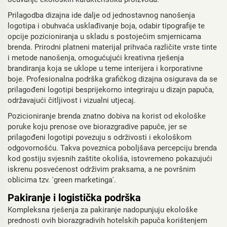
Prilagodba dizajna ide dalje od jednostavnog nanošenja
logotipa i obuhvaća usklađivanje boja, odabir tipografije te
opcije pozicioniranja u skladu s postojećim smjernicama
brenda. Prirodni platneni materijal prihvaća različite vrste tinte
i metode nanošenja, omogućujući kreativna rješenja
brandiranja koja se uklope u teme interijera i korporativne
boje. Profesionalna podrška grafičkog dizajna osigurava da se
prilagođeni logotipi besprijekorno integriraju u dizajn papuča,
održavajući čitljivost i vizualni utjecaj.
Pozicioniranje brenda znatno dobiva na korist od ekološke
poruke koju prenose ove biorazgradive papuče, jer se
prilagođeni logotipi povezuju s održivosti i ekološkom
odgovornošću. Takva poveznica poboljšava percepciju brenda
kod gostiju svjesnih zaštite okoliša, istovremeno pokazujući
iskrenu posvećenost održivim praksama, a ne površnim
oblicima tzv. 'green marketinga'.
Pakiranje i logistička podrška
Kompleksna rješenja za pakiranje nadopunjuju ekološke
prednosti ovih biorazgradivih hotelskih papuča korištenjem