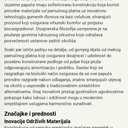
izuzetne papuče imaju sofisticiranu konstrukciju koja koristi
prirodne materijale od pamučnog platna uz inovativnu
tehnologiju gumenih đonova na bazi celuloze, stvarajući
proizvod koji osigurava vrhunski komfor uz potpunu
biorazgradivost. Dizajnerska filozofija usmjerena je na
pružanje gostima luksuznog iskustva koje odražava
posvećenost ustanove zaštiti okoliša.
Svaki par ističe pažnju na detalje, od gornjeg dijela od mekog
pamučnog platna koji osigurava disajnost i udobnost do
posebno konstruirane podloge od pulpe koja pruža
odgovarajuću amortizaciju i podršku. Sastav koji se
razgrađuje na biološki način osigurava da se ove papuče
prirodno razgrade nakon odlaganja, znatno smanjujući utjecaj
na okoliš u usporedbi s tradicionalnim sintetičkim
alternativama. Ovaj inovativni pristup gostinskim ugodnostima
pokazuje kako luksuz i održivost mogu u modernim
smještajnim uslugama harmonično surađivati.
Značajke i prednosti
Inovacije Održivih Materijala
Konstrukcija od pamuka predstavlja značajan napredak u