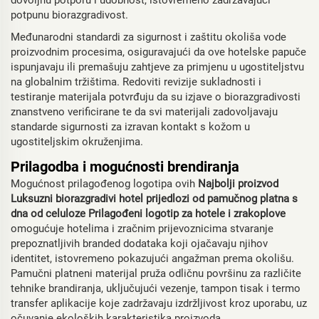
dovoljnu potporu i udobnost, istovremeno zadržavajući
potpunu biorazgradivost.
Međunarodni standardi za sigurnost i zaštitu okoliša vode
proizvodnim procesima, osiguravajući da ove hotelske papuče
ispunjavaju ili premašuju zahtjeve za primjenu u ugostiteljstvu
na globalnim tržištima. Redoviti revizije sukladnosti i
testiranje materijala potvrđuju da su izjave o biorazgradivosti
znanstveno verificirane te da svi materijali zadovoljavaju
standarde sigurnosti za izravan kontakt s kožom u
ugostiteljskim okruženjima.
Prilagodba i mogućnosti brendiranja
Mogućnost prilagođenog logotipa ovih
Najbolji proizvod
Luksuzni biorazgradivi hotel prijedlozi od pamučnog platna s
dna od celuloze Prilagođeni logotip za hotele i zrakoplove
omogućuje hotelima i zračnim prijevoznicima stvaranje
prepoznatljivih branded dodataka koji ojačavaju njihov
identitet, istovremeno pokazujući angažman prema okolišu.
Pamučni platneni materijal pruža odličnu površinu za različite
tehnike brandiranja, uključujući vezenje, tampon tisak i termo
transfer aplikacije koje zadržavaju izdržljivost kroz uporabu, uz
očuvanje ekoloških karakteristika proizvoda.