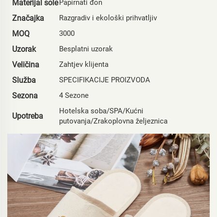
Materijal sole
Papirnati đon
Značajka
Razgradiv i ekološki prihvatljiv
MOQ
3000
Uzorak
Besplatni uzorak
Veličina
Zahtjev klijenta
Služba
SPECIFIKACIJE PROIZVODA
Sezona
4 Sezone
Hotelska soba/SPA/Kućni
Upotreba
putovanja/Zrakoplovna željeznica