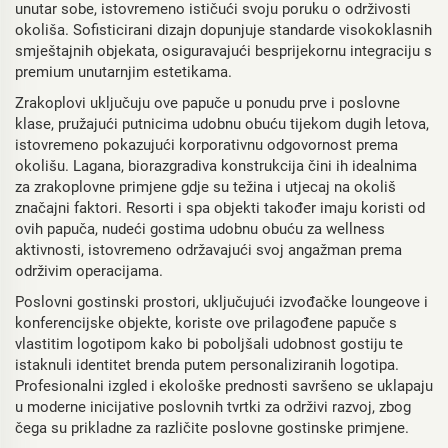
unutar sobe, istovremeno ističući svoju poruku o održivosti
okoliša. Sofisticirani dizajn dopunjuje standarde visokoklasnih
smještajnih objekata, osiguravajući besprijekornu integraciju s
premium unutarnjim estetikama.
Zrakoplovi uključuju ove papuče u ponudu prve i poslovne
klase, pružajući putnicima udobnu obuću tijekom dugih letova,
istovremeno pokazujući korporativnu odgovornost prema
okolišu. Lagana, biorazgradiva konstrukcija čini ih idealnima
za zrakoplovne primjene gdje su težina i utjecaj na okoliš
značajni faktori. Resorti i spa objekti također imaju koristi od
ovih papuča, nudeći gostima udobnu obuću za wellness
aktivnosti, istovremeno održavajući svoj angažman prema
održivim operacijama.
Poslovni gostinski prostori, uključujući izvođačke loungeove i
konferencijske objekte, koriste ove prilagođene papuče s
vlastitim logotipom kako bi poboljšali udobnost gostiju te
istaknuli identitet brenda putem personaliziranih logotipa.
Profesionalni izgled i ekološke prednosti savršeno se uklapaju
u moderne inicijative poslovnih tvrtki za održivi razvoj, zbog
čega su prikladne za različite poslovne gostinske primjene.