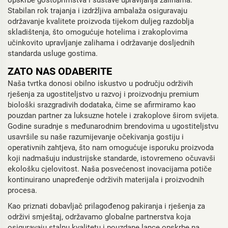
opskrbe gostoprimstva i sustave upravljanja zalihama.
Stabilan rok trajanja i izdržljiva ambalaža osiguravaju
održavanje kvalitete proizvoda tijekom duljeg razdoblja
skladištenja, što omogućuje hotelima i zrakoplovima
učinkovito upravljanje zalihama i održavanje dosljednih
standarda usluge gostima.
ZATO NAS ODABERITE
Naša tvrtka donosi obilno iskustvo u području održivih
rješenja za ugostiteljstvo u razvoj i proizvodnju premium
biološki srazgradivih dodataka, čime se afirmiramo kao
pouzdan partner za luksuzne hotele i zrakoplove širom svijeta.
Godine suradnje s međunarodnim brendovima u ugostiteljstvu
usavršile su naše razumijevanje očekivanja gostiju i
operativnih zahtjeva, što nam omogućuje isporuku proizvoda
koji nadmašuju industrijske standarde, istovremeno očuvavši
ekološku cjelovitost. Naša posvećenost inovacijama potiče
kontinuirano unapređenje održivih materijala i proizvodnih
procesa.
Kao priznati dobavljač prilagođenog pakiranja i rješenja za
održivi smještaj, održavamo globalne partnerstva koja
osiguravaju stalnu kvalitetu i pouzdane lance opskrbe na