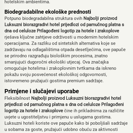
hotelskim ambientima.
Biodegradabilne ekološke prednosti
Potpuno biodegradabilna struktura ovih
Najbolji proizvod
Luksuzni biorazgradivi hotel prijedlozi od pamučnog platna s
dna od celuloze Prilagođeni logotip za hotele i zrakoplove
rješava ključne zahtjeve održivosti u modernim hotelskim
operacijama. Za razliku od sintetskih alternativa koje se
zadržavaju na odlagalištima otpada desetljećima, ove papuče
se prirodno razgrađuju biološkim procesima, znatno
smanjujući dugoročni ekološki utjecaj. Ova značajka
omogućuje hotelima i zrakoplovnim tvrtkama da iskreno
pokažu svoju posvećenost ekološkoj odgovornosti,
istovremeno pružajući gostima premium sadržaje.
Primjene i slučajevi uporabe
Fleksibilnost
Najbolji proizvod Luksuzni biorazgradivi hotel
prijedlozi od pamučnog platna s dna od celuloze Prilagođeni
logotip za hotele i zrakoplove
čine ih prikladnima za različite
uvjete u ugostiteljstvu i primjenu u uslugama gostima.
Luksuzni hoteli koriste ove papuče kako bi poboljšali sadržaje
u sobama za goste, pružajući udobno obuću za aktivnosti