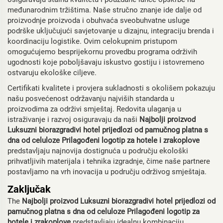
međunarodnim tržištima. Naše stručno znanje ide dalje od
proizvodnje proizvoda i obuhvaća sveobuhvatne usluge
podrške uključujući savjetovanje u dizajnu, integraciju brenda i
koordinaciju logistike. Ovim celokupnim pristupom
omogućujemo besprijekornu provedbu programa održivih
ugodnosti koje poboljšavaju iskustvo gostiju i istovremeno
ostvaruju ekološke ciljeve.
Certifikati kvalitete i provjera sukladnosti s okolišem pokazuju
našu posvećenost održavanju najviših standarda u
proizvodima za održivi smještaj. Redovita ulaganja u
istraživanje i razvoj osiguravaju da naši
Najbolji proizvod
Luksuzni biorazgradivi hotel prijedlozi od pamučnog platna s
dna od celuloze Prilagođeni logotip za hotele i zrakoplove
predstavljaju najnovija dostignuća u području ekološki
prihvatljivih materijala i tehnika izgradnje, čime naše partnere
postavljamo na vrh inovacija u području održivog smještaja.
Zaključak
The
Najbolji proizvod Luksuzni biorazgradivi hotel prijedlozi od
pamučnog platna s dna od celuloze Prilagođeni logotip za
hotele i zrakoplove
predstavljaju idealnu kombinaciju