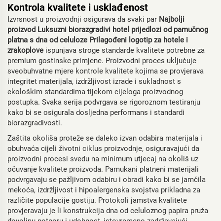
Kontrola kvalitete i usklađenost
Izvrsnost u proizvodnji osigurava da svaki par
Najbolji
proizvod Luksuzni biorazgradivi hotel prijedlozi od pamučnog
platna s dna od celuloze Prilagođeni logotip za hotele i
zrakoplove
ispunjava stroge standarde kvalitete potrebne za
premium gostinske primjene. Proizvodni proces uključuje
sveobuhvatne mjere kontrole kvalitete kojima se provjerava
integritet materijala, izdržljivost izrade i sukladnost s
ekološkim standardima tijekom cijeloga proizvodnog
postupka. Svaka serija podvrgava se rigoroznom testiranju
kako bi se osigurala dosljedna performans i standardi
biorazgradivosti.
Zaštita okoliša proteže se daleko izvan odabira materijala i
obuhvaća cijeli životni ciklus proizvodnje, osiguravajući da
proizvodni procesi svedu na minimum utjecaj na okoliš uz
očuvanje kvalitete proizvoda. Pamukani platneni materijali
podvrgavaju se pažljivom odabiru i obradi kako bi se jamčila
mekoća, izdržljivost i hipoalergenska svojstva prikladna za
različite populacije gostiju. Protokoli jamstva kvalitete
provjeravaju je li konstrukcija dna od celuloznog papira pruža