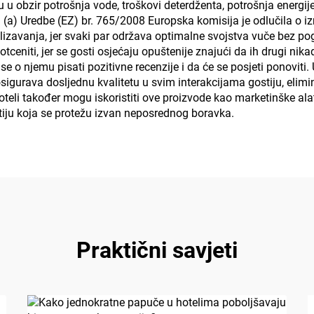
 obzir potrošnja vode, troškovi deterdženta, potrošnja energije z
a) Uredbe (EZ) br. 765/2008 Europska komisija je odlučila o izm
klizavanja, jer svaki par održava optimalne svojstva vuče bez 
ceniti, jer se gosti osjećaju opuštenije znajući da ih drugi nik
 se o njemu pisati pozitivne recenzije i da će se posjeti ponovit
sigurava dosljednu kvalitetu u svim interakcijama gostiju, elim
li također mogu iskoristiti ove proizvode kao marketinške alate
tiju koja se protežu izvan neposrednog boravka.
Praktični savjeti