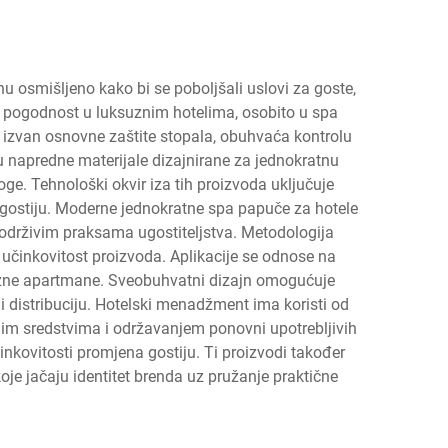
nu osmišljeno kako bi se poboljšali uslovi za goste,
na pogodnost u luksuznim hotelima, osobito u spa
 izvan osnovne zaštite stopala, obuhvaća kontrolu
ju napredne materijale dizajnirane za jednokratnu
oge. Tehnološki okvir iza tih proizvoda uključuje
a gostiju. Moderne jednokratne spa papuče za hotele
s održivim praksama ugostiteljstva. Metodologija
u učinkovitost proizvoda. Aplikacije se odnose na
luksuzne apartmane. Sveobuhvatni dizajn omogućuje
 i distribuciju. Hotelski menadžment ima koristi od
nim sredstvima i održavanjem ponovni upotrebljivih
inkovitosti promjena gostiju. Ti proizvodi također
je jačaju identitet brenda uz pružanje praktične