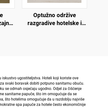
ke
Optužno održive
zajna,
razgradive hotelske i
dbe,
zračne linije papuče,
bne
ekološki prijateljske
avio
papuče, pamučne lanene
ratne
papuče za muškarce i
ke
žene
iskustvo ugostiteljstva. Hoteli koji koriste ove
 za svaki boravak dobiti potpuno sanitarnu obuću.
asku se odmah osjećaju ugodno. Odjel za čišćenje
onalne sanitarne papuče, što im omogućuje da se
ba, što hotelima omogućuje da u razdoblju najviše
dnokratne spa papuče za hotele često ekonomičnije