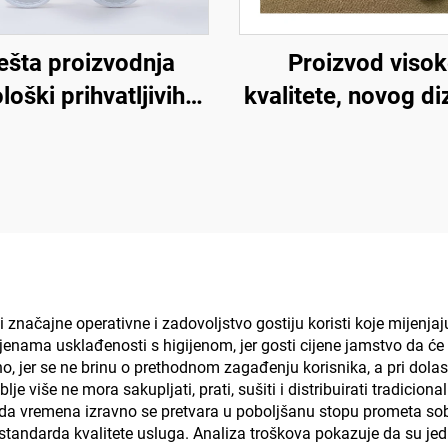
ešta proizvodnja
Proizvod viso
loški prihvatljivih
kvalitete, novog di
razgradivih hotel
prilagođene izve
puča s otvorenim
protuklizne udo
ma, disajnih papuča
meke papuče za 
tele i zrakoplovstvo
kompanije, jednok
luksuzne hotels
papuče
ačajne operativne i zadovoljstvo gostiju koristi koje mijenjaju 
enama usklađenosti s higijenom, jer gosti cijene jamstvo da će
o, jer se ne brinu o prethodnom zagađenju korisnika, a pri dol
je više ne mora sakupljati, prati, sušiti i distribuirati tradici
teda vremena izravno se pretvara u poboljšanu stopu prometa so
standarda kvalitete usluga. Analiza troškova pokazuje da su je