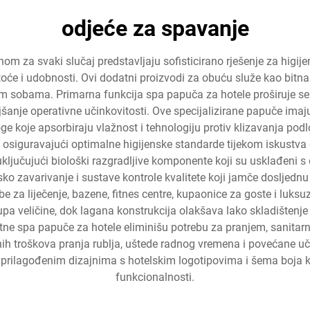
odjeće za spavanje
om za svaki slučaj predstavljaju sofisticirano rješenje za higije
stoće i udobnosti. Ovi dodatni proizvodi za obuću služe kao bit
im sobama. Primarna funkcija spa papuča za hotele proširuje se
ljšanje operativne učinkovitosti. Ove specijalizirane papuče ima
e koje apsorbiraju vlažnost i tehnologiju protiv klizavanja podl
ja, osiguravajući optimalne higijenske standarde tijekom iskustv
 uključujući biološki razgradljive komponente koji su usklađeni 
sko zavarivanje i sustave kontrole kvalitete koji jamče dosljedn
 sobe za liječenje, bazene, fitnes centre, kupaonice za goste i 
tupa veličine, dok lagana konstrukcija olakšava lako skladištenje
atne spa papuče za hotele eliminišu potrebu za pranjem, sanitar
nih troškova pranja rublja, uštede radnog vremena i povećane uč
 prilagođenim dizajnima s hotelskim logotipovima i šema boja ko
funkcionalnosti.