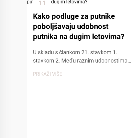
11
Dec
Kako podluge za putnike
poboljšavaju udobnost
putnika na dugim letovima?
U skladu s člankom 21. stavkom 1.
stavkom 2. Među raznim udobnostima
koje pružaju aviokompanije, avionske
PRIKAŽI VIŠE
papuče...