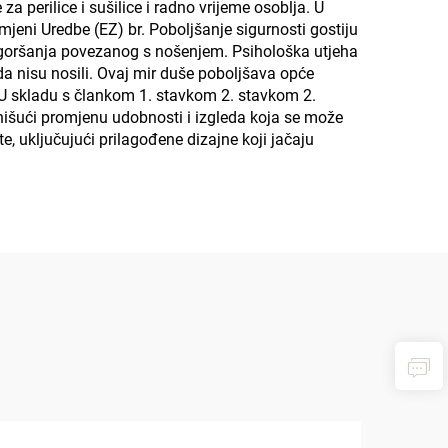
a perilice i sušilice i radno vrijeme osoblja. U
jeni Uredbe (EZ) br. Poboljšanje sigurnosti gostiju
pogoršanja povezanog s nošenjem. Psihološka utjeha
ada nisu nosili. Ovaj mir duše poboljšava opće
i. U skladu s člankom 1. stavkom 2. stavkom 2.
inišući promjenu udobnosti i izgleda koja se može
, uključujući prilagođene dizajne koji jačaju