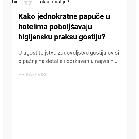
17
Dec
Kako jednokratne papuče u
hotelima poboljšavaju
higijensku praksu gostiju?
U ugostiteljstvu zadovoljstvo gostiju ovisi
o pažnji na detalje i održavanju najviših
standarda čistoće i udobnosti. Među
PRIKAŽI VIŠE
osnovnim sadržajima koji doprinose
pozitivnom iskustvu gostiju, hotelske
jednokratne papuče pl...