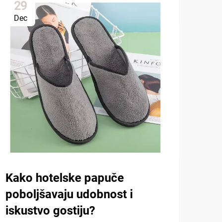
29
0
Dec
Ja
Zaš
hot
eko
Kako hotelske papuče
U sk
poboljšavaju udobnost i
točk
iskustvo gostiju?
Euro
PRIK