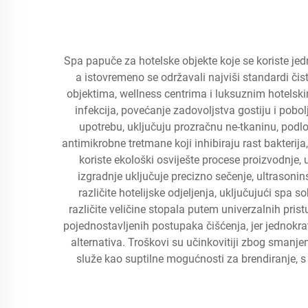
Spa papuče za hotelske objekte koje se koriste jedn
a istovremeno se održavali najviši standardi či
objektima, wellness centrima i luksuznim hotelsk
infekcija, povećanje zadovoljstva gostiju i pobo
upotrebu, uključuju prozračnu ne-tkaninu, podlog
antimikrobne tretmane koji inhibiraju rast bakteri
koriste ekološki osviješte procese proizvodnje,
izgradnje uključuje precizno sečenje, ultrasonin
različite hotelijske odjeljenja, uključujući spa
različite veličine stopala putem univerzalnih pris
pojednostavljenih postupaka čišćenja, jer jednokr
alternativa. Troškovi su učinkovitiji zbog smanje
služe kao suptilne mogućnosti za brendiranje, s