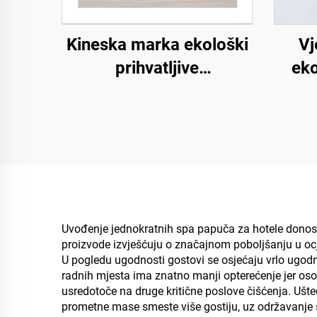
Kineska marka ekološki
Vj
prihvatljive
eko
biorazgradive papuče za
bio
hotel spa otvorene
pa
prednjice s pulpom na
prsti
đonu, jednokratne
za ho
papuče za zrakoplovstvo
Uvođenje jednokratnih spa papuča za hotele donosi zn
proizvode izvješćuju o značajnom poboljšanju u ocj
U pogledu ugodnosti gostovi se osjećaju vrlo ugodn
radnih mjesta ima znatno manji opterećenje jer osobl
usredotoče na druge kritične poslove čišćenja. Uš
prometne mase smeste više gostiju, uz održavanje 