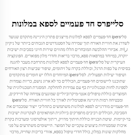
סלייפרס חד פעמיים לספא במלונות
סליipers חד-פעמיים לספא למלונות מייצגים פתרון היגיינה מתקדם שנועד
לשדרג את חוויית האורח תוך שמירה על הסטנדרטים הגבוהים ביותר של ניקיון
וراיה. אביזרי ההלבשה המובחרים הללו מהווים שירות חיוני בסביבות ישיבות
יוקרה, במיוחד במרפאות ספא, מרכזי בריאות וחדרי מלון מפוארים. הפונקציה
העיקרית של סליipers חד-פעמיים לספא למלונות מתרחבת מעבר להגנה
בסיסית על כפות הרגל, וכוללת בקרה על זיהומים, שיפור שביעות רצון האורחים
ושיפור יעילות תפעולית. לסליipers המיוחדים הללו יש חומרים מתקדמים
שתוכננו ליישומים חד-פעמיים, הכוללים בד לא ארוג נושם, כריות נצמדות
לספיגת לחות וטכנולוגיית כף עם עמידות להחלקה. המסגרת הטכנולוגית של
המוצרים כוללת טיפולים אנטי-מיקרוביוליים שמונעים צמיחה של חיידקים,
ומבטיחה רמות היגיינה אופטימליות לאורך כל חוויית האורח. סליipers
חד-פעמיים מודרניים לספא למלונות משתמשים בתהליכי ייצור שמכבדים את
הסביבה, הכוללים רכיבים מתפרקים ביולוגית המתאימים לעקרונות ישיבות
בר-קיימות. שיטת הבנייה כוללת חיתוך מדויק, ריתוך אולטרסוני ומערכות בקרת
איכות שמבטיחות ביצועים עקביים של המוצר. היישומים משתרעים על פני
מחלקות שונות במלון, כולל חדרי טיפול בספא, אזורי בריכות שחייה, מרכזי