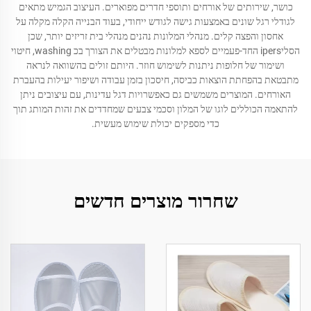
כושר, שירותים של אורחים ותוספי חדרים מפוארים. העיצוב הגמיש מתאים
לגודלי רגל שונים באמצעות גישה לגודש ייחודי, בעוד הבנייה הקלה מקלה על
אחסון והפצה קלים. מנהלי המלונות נהנים מנהלי בית זריזים יותר, שכן
הסליipers החד-פעמיים לספא למלונות מבטלים את הצורך בכ washing, חיטוי
ושימור של חלופות ניתנות לשימוש חוזר. היותם זולים בהשוואה לנראה
מתבטאת בהפחתת הוצאות כביסה, חיסכון בזמן עבודה ושיפור יעילות בהעברת
האורחים. המוצרים משמשים גם כאפשרויות דגל עדינות, עם עיצובים ניתן
להתאמה הכוללים לוגו של המלון וסכמי צבעים שמחדדים את זהות המותג תוך
כדי מספקים יכולת שימוש מעשית.
שחרור מוצרים חדשים