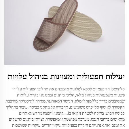
יעילות תפעולית ומצוינות בניהול עלויות
סליipers חד-פעמיים לספא למלונות מהפכנים את תהליכי הפעילות על ידי
פשטות משמעותית בניהול מלאי, הליכי ביתנים ובמנגנוני בקרת עלותות
שמסובכים בדרך כלל מנהלי מלון. הגישה המאורגנת מסירה לוגיסטיקה מורכבת
הקשורה לאיסוף סלייפרס משומשים, תחבורה אל מתקני כביסה, עיבוד בתהליך
כביסה ויבוש, בדיקה למטרת נזק או בلى קיצוני, והפצה מחדש לאתרים
מתאימים ברחבי הנכס. מערכת מפושטת זו מאפשרת לצוותי ביתנים להשקיע
את זמנם ואת אנרגייתם היקרה בפעילויות ניקיון חדרים עיקריות שמושכות