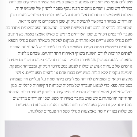
טיפולים אנטי-מיקרואביים שמונעים באופן פעיל את צמיחת חיידקים ופטריות
במהלך השימוש, ויוצרים מחסום הגנה נוסף מעבר לרעיון של שימוש יחיד.
מלונות שמממשים פתרונות אלו דיווחו על שיפור מדידתי בציוני שביעות רצון
האורחים, במיוחד בהקשר לתפיסת ניקיון, שכן המבקרים מזהים מיד את
המחויבות לבריאות ולבטיחות האישית שלהם. ההשפעה הפסיכולוגית מתרחבת
מעבר להיבטים הפיזיים, שכן האורחים מרגישים כאילו אומצו באמת כשניתנים
להם סנדלי ספא טריים ולא פתוחים, במקום לפקפק בשאלה האם סנדלי הספא
החוזרים בשימוש באמת נקיים. תשומת הלב הזו לפרטים של ההיגיינה הופכת
לעתים קרובות לגורם השונה בשוקי האירוח התחרותיים, שבהם מלונות
שואפים לבסס מוניטין של שירות מוביל. הסרת תהליכי כיבוס וחיטוי גם מסירה
גורמים של טעויות אנוש שיכולות לפגוע בסטנדרטי הניקיון, ומבטיחה אספקת
היגיינה עקבית ללא תלות בשינויים בכוח אדם או לחצים תפעוליים. אנשי
מקצוע רפואיים ומומחים לרווחה ממליצים ביתר שאת על נעליים חד-פעמיות
בסביבות ספא כדי למנוע העברה של מחלות שכיחות הקשורות לרגליים, כגון
רגלי שחיינים, זיהומי פטרייה והדבקות חיידקית. הביטחון שנוצר בזכות הבטחת
ההיגיינה הזו מתורגם לשימוש מוגבר בשירותי ספא, שכן האורחים מרגישים
בנוח יותר לקחת חלק בפעילויות רווחה כאשר דאגות הבטיחות הבסיסיות
מטופלות בצורה יזומה באמצעות סנדלי ספא חד-פעמיים למלונות.