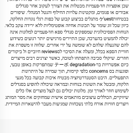
שכן אופציות חד-פעמיות מבטלות את הצורך לעקוב אחר סנדלים
אבודים או פגומים, ומקטינות עלויות החילוף והנטל המנהלי. שיפורים
בבטיחותゲuest מתגלים בביצוע קבוע של כפות רגלי נוגדות החלקה,
כיוון שכל זוג שומר על תכונות אחיזה אופטימליות ללא ירידה עקב בלאי.
הנוחות הפסיכולוגית שמספקים סנדלי ספא חד-פעמיים למלונות אינה
יכולה להמעיט בהערכה, שכן התיירים מרגישים יותר רגועים כשידוע
להם שהנעלה שלהם לא שומשה על ידי אחרים. שלווה זו משפרת את
חוויית הספא בכלל, ומעלה את הסיכוי לסreviews חיוביים ול ביקורים
חוזרים. שיקולי סביבה התפתחו לטובה, כאשר יצרנים רבים מייצרים
כיום אפשרויות בר-テーボ degradation שמתפרקות באופן טבעי,
ופוגעות בס concerns כלפי קיימות, תוך שמירה על היתרונות
התפעוליים. היבט הסטנדרטיזציה מבטיח איכות קבועה בכל מגעי
הלקוח, ומבטל את השונות בנוחות ובמראה שיכולה להופיע בסנדלים
לשימוש חוזר לאורך זמן. מלונות יכולים גם לנצל מוצרים אלו כלים
שיווקיים, הכוללים עיצובים מותאמים אישית שמחזקים את מסר המותג
ויוצרים חוויות אורח בלתי נשכחות שמגיעות מעבר להישארות המיידית.