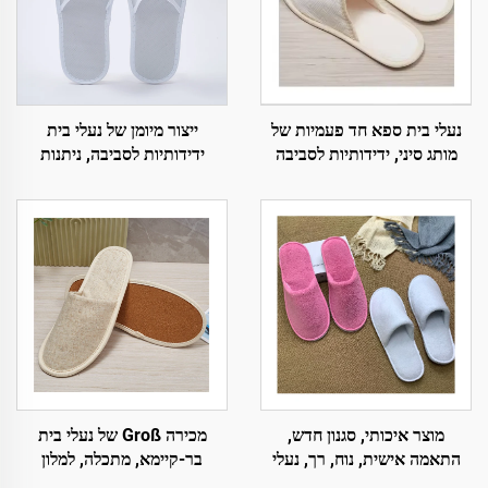
נעלי בית ספא חד פעמיות של
ייצור מיומן של נעלי בית
מותג סיני, ידידותיות לסביבה
ידידותיות לסביבה, ניתנות
וחדירות למים, עם כף סיבים,
לפירוק, עם אצבע פתוחה,
נעלי טיסה חד פעמיות
נושמות, למלונות וטיסות
מוצר איכותי, סגנון חדש,
מכירה Groß של נעלי בית
התאמה אישית, נוח, רך, נעלי
בר-קיימא, מתכלה, למלון
מטוס לא מחליקות, חד-פעמיות,
ולخطوط תעופה, נעלי בית