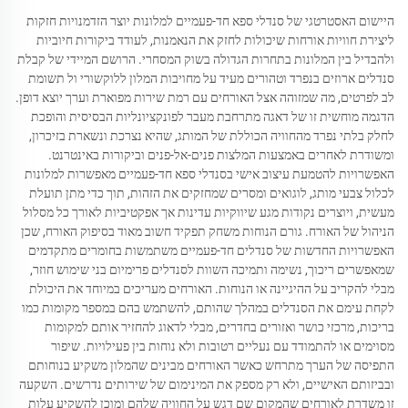
היישום האסטרטגי של סנדלי ספא חד-פעמיים למלונות יוצר הזדמנויות חזקות
ליצירת חוויות אורחות שיכולות לחזק את הנאמנות, לעודד ביקורות חיוביות
ולהבדיל בין המלונות בתחרות הגדולה בשוק המסחרי. הרושם המיידי של קבלת
סנדלים ארוזים בנפרד וטהורים מעיד על מחויבות המלון ללוקשורי ול תשומת
לב לפרטים, מה שמזוהה אצל האורחים עם רמת שירות מפוארת וערך יוצא דופן.
הדגמה מוחשית זו של דאגה מתרחבת מעבר לפונקציונליות הבסיסית והופכת
לחלק בלתי נפרד מהחוויה הכוללת של המותג, שהיא נצרכת ונשארת בזיכרון,
ומשודרת לאחרים באמצעות המלצות פנים-אל-פנים וביקורות באינטרנט.
האפשרויות להטמעת עיצוב אישי בסנדלי ספא חד-פעמיים מאפשרות למלונות
לכלול צבעי מותג, לוגואים ומסרים שמחזקים את הזהות, תוך כדי מתן תועלת
מעשית, ויוצרים נקודות מגע שיווקיות עדינות אך אפקטיביות לאורך כל מסלול
הניהול של האורח. גורם הנוחות משחק תפקיד חשוב מאוד בסיפוק האורח, שכן
האפשרויות החדשות של סנדלים חד-פעמיים משתמשות בחומרים מתקדמים
שמאפשרים ריכוך, נשימה ותמיכה השוות לסנדלים פרימיום בני שימוש חוזר,
מבלי להקריב על ההיגיינה או הנוחות. האורחים מעריכים במיוחד את היכולת
לקחת עימם את הסנדלים במהלך שהותם, להשתמש בהם במספר מקומות כמו
בריכות, מרכזי כושר ואזורים בחדרים, מבלי לדאוג להחזיר אותם למקומות
מסוימים או להתמודד עם נעליים רטובות ולא נוחות בין פעילויות. שיפור
התפיסה של הערך מתרחש כאשר האורחים מבינים שהמלון משקיע בנוחותם
ובביזותם האישיים, ולא רק מספק את המינימום של שירותים נדרשים. השקעה
זו משדרת לאורחים שהמקום שם דגש על החוויה שלהם ומוכן להשקיע עלות