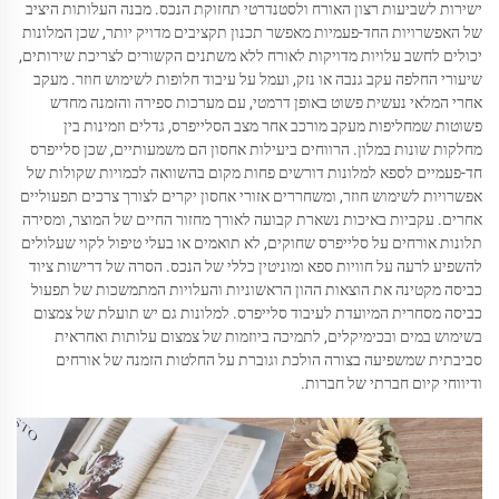
ישירות לשביעות רצון האורח ולסטנדרטי תחזוקת הנכס. מבנה העלותות היציב
של האפשרויות החד-פעמיות מאפשר תכנון תקציבים מדויק יותר, שכן המלונות
יכולים לחשב עלויות מדויקות לאורח ללא משתנים הקשורים לצריכת שירותים,
שיעורי החלפה עקב גנבה או נזק, ועמל על עיבוד חלופות לשימוש חוזר. מעקב
אחרי המלאי נעשית פשוט באופן דרמטי, עם מערכות ספירה והזמנה מחדש
פשוטות שמחליפות מעקב מורכב אחר מצב הסלייפרס, גדלים וזמינות בין
מחלקות שונות במלון. הרווחים ביעילות אחסון הם משמעותיים, שכן סלייפרס
חד-פעמיים לספא למלונות דורשים פחות מקום בהשוואה לכמויות שקולות של
אפשרויות לשימוש חוזר, ומשחררים אזורי אחסון יקרים לצורך צרכים תפעוליים
אחרים. עקביות באיכות נשארת קבועה לאורך מחזור החיים של המוצר, ומסירה
תלונות אורחים על סלייפרס שחוקים, לא תואמים או בעלי טיפול לקוי שעלולים
להשפיע לרעה על חוויות ספא ומוניטין כללי של הנכס. הסרה של דרישות ציוד
כביסה מקטינה את הוצאות ההון הראשוניות והעלויות המתמשכות של תפעול
כביסה מסחרית המיועדת לעיבוד סלייפרס. למלונות גם יש תועלת של צמצום
בשימוש במים ובכימיקלים, לתמיכה ביוזמות של צמצום עלותות ואחראית
סביבתית שמשפיעה בצורה הולכת וגוברת על החלטות הזמנה של אורחים
ודיווחי קיום חברתי של חברות.