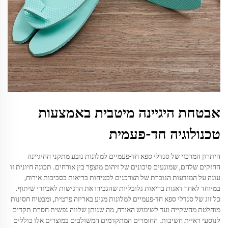
אבטחת היגיינה מיטבית באמצעות
טכנולוגיה חד-פעמית
היתרון המרכזי של סנדלי ספא חד-פעמיים למלונות נובע מתקני ההיגיינה
החזקים שלהם, שמונעים סיכונים של זיהום מוצפָר בין אורחים. תכונה חיונית זו
עונה על המודעות הגוברת של הצרכנים לבטיחות בריאות בסביבות אירוח,
במיוחד לאחר דאגות בריאות גלובליות שהגבירו את הרגישות לאביזרי שיתוף.
כל זוג של סנדלי ספא חד-פעמיים למלונות מגיע באריזה פרטית, ומבטיח חסינות
מוחלטת מהשקייה ועד לשימוש האורח, מה שנותן שלווה נפשית חסרת תקדים
לנוסעי ראיית חשיבות. החומרים המתקדמים המשולבים במוצרים אלו כוללים