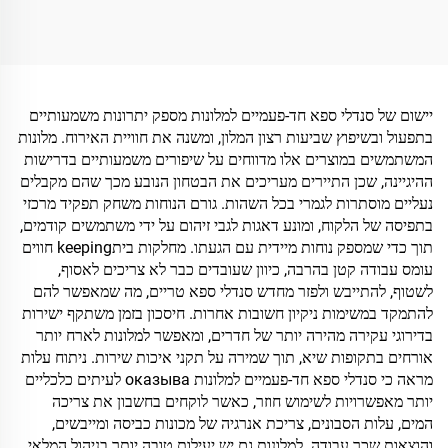
יוקרתיות למלון
אקולוגיות, מכותנה ופשתן,
לגברים ולנשים
יישום של סנדלי ספא חד-פעמיים למלונות מספק יתרונות משמעותיים
בתפעול ובשיפוץ שביעות רצון המלון, ומשנה את חוויית האירוח. מלונות
המשתמשים במוצרים אלו מדווחים על שיפורים משמעותיים בדרישות
ההיגיינה, שכן התיירים מעריכים את הבטחון הנובע מכך שהם מקבלים
נעליים מוסתרות לגמרי בכל השהות. גורם הנוחות משחק תפקיד מרכזי
בתפיסה של הלקוח, ומונע דאגות לגבי זיהום על ידי משתמשים קודמים,
תוך כדי שמספק נוחות מיידית עם הגעתו. מחלקות ביתkeeping חווים
עומס עבודה קטן בהרבה, כיוון שעובדים כבר לא צריכים לאסוף,
לשטוף, להתייבש ולפזר מחדש סנדלי ספא טריים, מה שמאפשר להם
להתמקד במשימות ניקיון חשובות אחרות. חיסכון בזמן משתקף ישירות
בדירוגי עקירה מהירה יותר של חדרים, ומאפשר למלונות לארח יותר
אורחים בתקופות שיא, תוך שמירה על תקני איכות שירות. ניתוח עלות
מראה כי סנדלי ספא חד-פעמיים למלונות оказыва לעיתים כלכליים
יותר מאפשרויות לשימוש חוזר, כאשר לוקחים בחשבון את צריכה
המים, עלות הסבונים, צריכת אנרגיה של מכונות כביסה ומייבשים,
והוצאות שכר עבודה. למלונות גם יש יעילות טובה יותר בניהול המלאי,