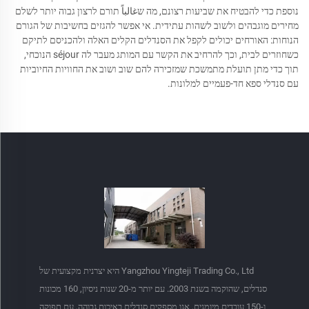
נוספת כדי להבטיח את שביעות רצונם, מה שغالباً תורם לרצון גבוה יותר לשלם
מחירים מוגבהים ולשוב לשהות עתידית. אי אפשר להגזים בחשיבות של הגורם
הנוחות: האורחים יכולים לקפל את הסנדלים הקלים האלה ולהכניסם לתיקם
כשחוזרים לבית, וכך להרחיב את הקשר עם המותג מעבר לה séjour הנוכחי,
תוך כדי מתן תועלת מתמשכת שמזכירה להם שוב ושוב את החוויות החיוביות
עם סנדלי ספא חד-פעמיים למלונות.
Yangzhou Yingteji Trading Co., Ltd היא יצרנית מקצועית של
סנדלים, שהוקמה בשנת 2003. עם יותר מ-20 שנות ניסיון, 160 מכונות
ו-150 עובדים מיומנים, אנו מספקים סנדלים באיכות גבוהה, עם תפוקה