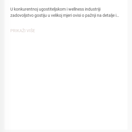
U konkurentnoj ugostiteljskom i wellness industriji
zadovoljstvo gostiju u velikoj mjeri ovisi o pažnji na detalje i
udobnosti. Među mnogim kontaktnim točkama koje utječu
na iskustvo gostiju, spa papuče igraju ključnu ulogu u
PRIKAŽI VIŠE
stvaranju osjećaja...