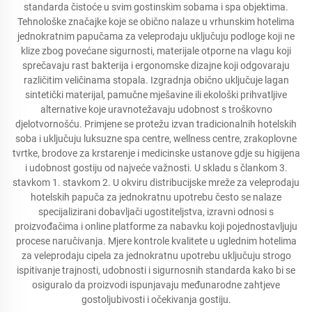
standarda čistoće u svim gostinskim sobama i spa objektima.
Tehnološke značajke koje se obično nalaze u vrhunskim hotelima
jednokratnim papučama za veleprodaju uključuju podloge koji ne
klize zbog povećane sigurnosti, materijale otporne na vlagu koji
sprečavaju rast bakterija i ergonomske dizajne koji odgovaraju
različitim veličinama stopala. Izgradnja obično uključuje lagan
sintetički materijal, pamučne mješavine ili ekološki prihvatljive
alternative koje uravnotežavaju udobnost s troškovno
djelotvornošću. Primjene se protežu izvan tradicionalnih hotelskih
soba i uključuju luksuzne spa centre, wellness centre, zrakoplovne
tvrtke, brodove za krstarenje i medicinske ustanove gdje su higijena
i udobnost gostiju od najveće važnosti. U skladu s člankom 3.
stavkom 1. stavkom 2. U okviru distribucijske mreže za veleprodaju
hotelskih papuča za jednokratnu upotrebu često se nalaze
specijalizirani dobavljači ugostiteljstva, izravni odnosi s
proizvođačima i online platforme za nabavku koji pojednostavljuju
procese naručivanja. Mjere kontrole kvalitete u uglednim hotelima
za veleprodaju cipela za jednokratnu upotrebu uključuju strogo
ispitivanje trajnosti, udobnosti i sigurnosnih standarda kako bi se
osiguralo da proizvodi ispunjavaju međunarodne zahtjeve
gostoljubivosti i očekivanja gostiju.