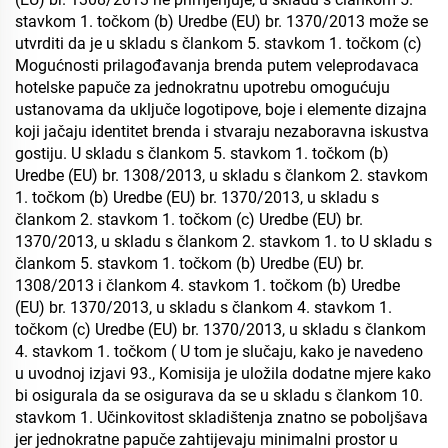
stavkom 1. točkom (b) Uredbe (EU) br. 1370/2013 može se
utvrditi da je u skladu s člankom 5. stavkom 1. točkom (c)
Mogućnosti prilagođavanja brenda putem veleprodavaca
hotelske papuče za jednokratnu upotrebu omogućuju
ustanovama da uključe logotipove, boje i elemente dizajna
koji jačaju identitet brenda i stvaraju nezaboravna iskustva
gostiju. U skladu s člankom 5. stavkom 1. točkom (b)
Uredbe (EU) br. 1308/2013, u skladu s člankom 2. stavkom
1. točkom (b) Uredbe (EU) br. 1370/2013, u skladu s
člankom 2. stavkom 1. točkom (c) Uredbe (EU) br.
1370/2013, u skladu s člankom 2. stavkom 1. to U skladu s
člankom 5. stavkom 1. točkom (b) Uredbe (EU) br.
1308/2013 i člankom 4. stavkom 1. točkom (b) Uredbe
(EU) br. 1370/2013, u skladu s člankom 4. stavkom 1.
točkom (c) Uredbe (EU) br. 1370/2013, u skladu s člankom
4. stavkom 1. točkom ( U tom je slučaju, kako je navedeno
u uvodnoj izjavi 93., Komisija je uložila dodatne mjere kako
bi osigurala da se osigurava da se u skladu s člankom 10.
stavkom 1. Učinkovitost skladištenja znatno se poboljšava
jer jednokratne papuče zahtijevaju minimalni prostor u