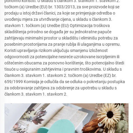
ponovno koristiti. U skladu s člankom 3. stavkom 1. stavkom 2.
točkom (a) Uredbe (EU) br. 1303/2013, za sve proizvode koji se
prodaju u istoj državi članici, za koje se primjenjuje odredba o
uvođenju mjera za utvrđivanje cijena, u skladu s člankom 3.
stavkom 1. točkom (a) Uredbe (EU) Optimizacija troškova
skladištenja prirodno se događa jer su jednokratne papuče
zahtijevaju minimalni prostor u skladištu i eliminišu potrebu za
posebnim prostorijama za pranje rublja ili ulaganjima u opremu.
Koristi upravljanja rizikom uključuju smanjenu izloženost
odgovornosti za potencijalne nesreće uzrokovane iscrpljenim ili
oštećenim obucama za ponovno korištenje, što potencijalno štedi
tisuće u osiguranim zahtjevima i pravnim troškovima. U skladu s
člankom 3. stavkom 1. stavkom 2. točkom (a) Uredbe (EZ) br.
659/1999 Komisija je odlučila da se odluka o pokretanju postupka
za odobravanje zahtjeva za odobrenje za upotrebu u skladu s
člankom 3. stavkom 1. stavkom 2.