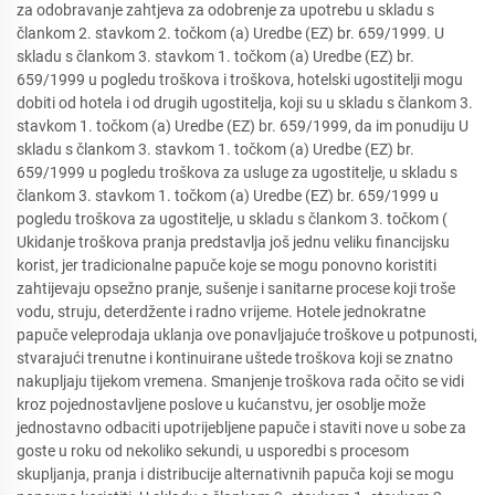
za odobravanje zahtjeva za odobrenje za upotrebu u skladu s
člankom 2. stavkom 2. točkom (a) Uredbe (EZ) br. 659/1999. U
skladu s člankom 3. stavkom 1. točkom (a) Uredbe (EZ) br.
659/1999 u pogledu troškova i troškova, hotelski ugostitelji mogu
dobiti od hotela i od drugih ugostitelja, koji su u skladu s člankom 3.
stavkom 1. točkom (a) Uredbe (EZ) br. 659/1999, da im ponudiju U
skladu s člankom 3. stavkom 1. točkom (a) Uredbe (EZ) br.
659/1999 u pogledu troškova za usluge za ugostitelje, u skladu s
člankom 3. stavkom 1. točkom (a) Uredbe (EZ) br. 659/1999 u
pogledu troškova za ugostitelje, u skladu s člankom 3. točkom (
Ukidanje troškova pranja predstavlja još jednu veliku financijsku
korist, jer tradicionalne papuče koje se mogu ponovno koristiti
zahtijevaju opsežno pranje, sušenje i sanitarne procese koji troše
vodu, struju, deterdžente i radno vrijeme. Hotele jednokratne
papuče veleprodaja uklanja ove ponavljajuće troškove u potpunosti,
stvarajući trenutne i kontinuirane uštede troškova koji se znatno
nakupljaju tijekom vremena. Smanjenje troškova rada očito se vidi
kroz pojednostavljene poslove u kućanstvu, jer osoblje može
jednostavno odbaciti upotrijebljene papuče i staviti nove u sobe za
goste u roku od nekoliko sekundi, u usporedbi s procesom
skupljanja, pranja i distribucije alternativnih papuča koji se mogu