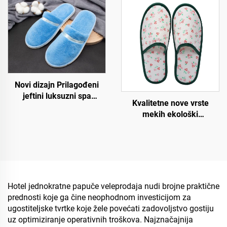
papuče za hotele s
logotipom
personaliziranim
logotipom
Novi dizajn Prilagođeni
jeftini luksuzni spa
Kvalitetne nove vrste
prijedlozi za hotelske sobe
mekih ekološki
za zrakoplove i hotele
prihvatljivih hotelskih
papuča, degradabilne
ekološke papuče za hotele
i zrakoplove
Hotel jednokratne papuče veleprodaja nudi brojne praktične
prednosti koje ga čine neophodnom investicijom za
ugostiteljske tvrtke koje žele povećati zadovoljstvo gostiju
uz optimiziranje operativnih troškova. Najznačajnija