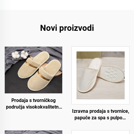
Novi proizvodi
Prodaja s tvorničkog
područja visokokvalitetne
Izravna prodaja s tvornice,
jednokratne papuče od
papuče za spa s pulpom
koraljnog samura za
na đonu, ekološki
zrakoplovstvo, spa i hotele
prihvatljive, jednokratne
s personaliziranim