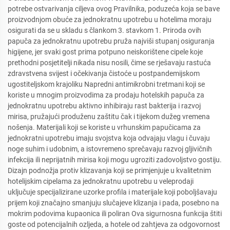
potrebe ostvarivanja ciljeva ovog Pravilnika, poduzeća koja se bave
proizvodnjom obuće za jednokratnu upotrebu u hotelima moraju
osigurati da se u skladu s člankom 3. stavkom 1. Priroda ovih
papuča za jednokratnu upotrebu pruža najviši stupanj osiguranja
higijene, jer svaki gost prima potpuno neiskorištene cipele koje
prethodni posjetitelji nikada nisu nosili, čime se rješavaju rastuća
zdravstvena svijest i očekivanja čistoće u postpandemijskom
ugostiteljskom krajoliku Napredni antimikrobni tretmani koji se
koriste u mnogim proizvodima za prodaju hotelskih papuča za
jednokratnu upotrebu aktivno inhibiraju rast bakterija i razvoj
mirisa, pružajući produženu zaštitu čak i tijekom dužeg vremena
nošenja. Materijali koji se koriste u vrhunskim papučicama za
jednokratni upotrebu imaju svojstva koja odvajaju vlagu i čuvaju
noge suhim i udobnim, a istovremeno sprečavaju razvoj gljivičnih
infekcija ili neprijatnih mirisa koji mogu ugroziti zadovoljstvo gostiju.
Dizajn podnožja protiv klizavanja koji se primjenjuje u kvalitetnim
hotelijskim cipelama za jednokratnu upotrebu u veleprodaji
uključuje specijalizirane uzorke profila i materijale koji poboljšavaju
prijem koji značajno smanjuju slučajeve klizanja i pada, posebno na
mokrim podovima kupaonica ili poliran Ova sigurnosna funkcija štiti
goste od potencijalnih ozljeda, a hotele od zahtjeva za odgovornost