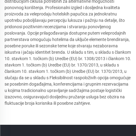
distribucijom ciklusa potrebnih za alternativne mogućnosti
ponovnog korištenja. Profesionalni izgled i dosljedna kvaliteta
proizvoda za veleprodaju hotelskih papučica za jednokratnu
upotrebu poboljšavaju percepciju luksuza i pažnju na detalje, što
pridonosi pozitivnim recenzijama i stvaranju ponovljenog
poslovanja. Opcije prilagođavanja dostupne putem veleprodajnih
partnerstava omogućuju hotelima da uključe elemente brendiranja,
posebne poruke ili sezonske teme koje stvaraju nezaboravna
iskustva i jačaju identitet brenda. U skladu s tim, u skladu s člankom
10. stavkom 1. točkom (b) Uredbe (EU) br. 1308/2013 i člankom 10.
stavkom 1. točkom (b) Uredbe (EU) br. 1370/2013, u skladu s
člankom 10. stavkom 1. točkom (b) Uredbe (EU) br. 1370/2013, u
slučaju da se u skladu s Fleksibilnost raspoloživih opcija omogućuje
se posebnim događajima, konferencijama i grupnim rezervacijama
u kojima tradicionalno upravljanje sadržajima postaje logistički
izazovno, osiguravajući dosljednu pružanje usluga bez obzira na
fluktuacije broja korisnika ili posebne zahtjeve.