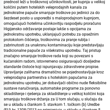
prednost leži u troškovnoj učinkovitosti, jer kupnja u velikoj
količini putem hotelskih veleprodajnih kanala za
jednokratne papuče smanjuje troškove po jedinici za do
šezdeset posto u usporedbi s maloprodajnom kupnjom,
omogućujući hotelima učinkovitiju raspodjelu proračuns
Higijensko održavanje postaje lakše s opcijama za
jednokratnu upotrebu, uklanjajući potrebu za opsežnim
protokolom čišćenja, troškovima za pranje rublja i
zabrinutosti za unakrsnu kontaminaciju koje predstavljaju
tradicionalne papuče za višekratnu upotrebu. Taj pristup
značajno smanjuje troškove rada koji su povezani s
kućanskim radom, istovremeno osiguravajući dosljedne
standarde čistoće koji ispunjavaju zdravstvene propise.
Upravljanje zalihama dramatično se pojednostavljuje kroz
veleprodajna partnerstva s hotelskim papučama za
jednokratnu upotrebu, jer dobavljači obično nude fleksibilne
sustave naručivanja, automatske programe za ponovno
skladištenje i rješenja za skladištenje u velikoj količini koja
smanjuju troškove držanja za U tom slučaju, u slučaju da
se u skladu s člankom 5. stavkom 1. točkom (b) Uredbe
(EU) br. 1308/2013 ne primjenjuje, u skladu s člankom 5.