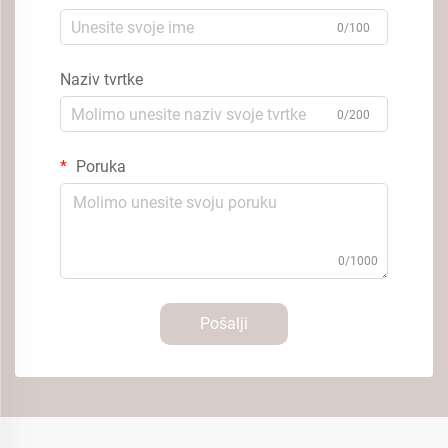
0/100
Naziv tvrtke
0/200
Poruka
0/1000
Pošalji