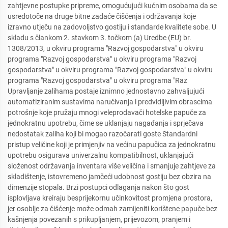
zahtjevne postupke pripreme, omogućujući kućnim osobama da se
usredotoče na druge bitne zadaće čišćenja i održavanja koje
izravno utječu na zadovoljstvo gostiju i standarde kvalitete sobe. U
skladu s člankom 2. stavkom 3. točkom (a) Uredbe (EU) br.
1308/2013, u okviru programa "Razvoj gospodarstva" u okviru
programa "Razvoj gospodarstva" u okviru programa "Razvoj
gospodarstva" u okviru programa "Razvoj gospodarstva" u okviru
programa "Razvoj gospodarstva" u okviru programa "Raz
Upravljanje zalihama postaje iznimno jednostavno zahvaljujući
automatiziranim sustavima naručivanja i predvidljivim obrascima
potrošnje koje pružaju mnogi veleprodavači hotelske papuče za
jednokratnu upotrebu, čime se uklanjaju nagađanja i sprječava
nedostatak zaliha koji bi mogao razočarati goste Standardni
pristup veličine koji je primjenjiv na većinu papučica za jednokratnu
upotrebu osigurava univerzalnu kompatibilnost, uklanjajući
složenost održavanja inventara više veličina i smanjuje zahtjeve za
skladištenje, istovremeno jamčeći udobnost gostiju bez obzira na
dimenzije stopala. Brzi postupci odlaganja nakon što gost
isplovljava kreiraju besprijekornu učinkovitost promjena prostora,
jer osoblje za čišćenje može odmah zamijeniti korištene papuče bez
kašnjenja povezanih s prikupljanjem, prijevozom, pranjem i