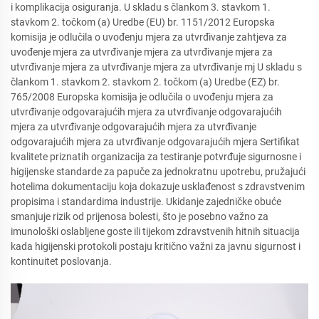
i komplikacija osiguranja. U skladu s člankom 3. stavkom 1.
stavkom 2. točkom (a) Uredbe (EU) br. 1151/2012 Europska
komisija je odlučila o uvođenju mjera za utvrđivanje zahtjeva za
uvođenje mjera za utvrđivanje mjera za utvrđivanje mjera za
utvrđivanje mjera za utvrđivanje mjera za utvrđivanje mj U skladu s
člankom 1. stavkom 2. stavkom 2. točkom (a) Uredbe (EZ) br.
765/2008 Europska komisija je odlučila o uvođenju mjera za
utvrđivanje odgovarajućih mjera za utvrđivanje odgovarajućih
mjera za utvrđivanje odgovarajućih mjera za utvrđivanje
odgovarajućih mjera za utvrđivanje odgovarajućih mjera Sertifikat
kvalitete priznatih organizacija za testiranje potvrđuje sigurnosne i
higijenske standarde za papuče za jednokratnu upotrebu, pružajući
hotelima dokumentaciju koja dokazuje usklađenost s zdravstvenim
propisima i standardima industrije. Ukidanje zajedničke obuće
smanjuje rizik od prijenosa bolesti, što je posebno važno za
imunološki oslabljene goste ili tijekom zdravstvenih hitnih situacija
kada higijenski protokoli postaju kritično važni za javnu sigurnost i
kontinuitet poslovanja.