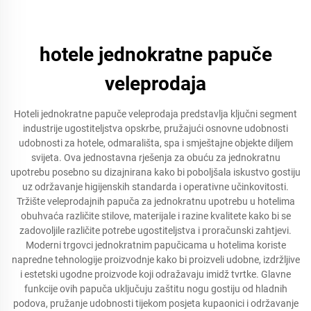
hotele jednokratne papuče
veleprodaja
Hoteli jednokratne papuče veleprodaja predstavlja ključni segment
industrije ugostiteljstva opskrbe, pružajući osnovne udobnosti
udobnosti za hotele, odmarališta, spa i smještajne objekte diljem
svijeta. Ova jednostavna rješenja za obuću za jednokratnu
upotrebu posebno su dizajnirana kako bi poboljšala iskustvo gostiju
uz održavanje higijenskih standarda i operativne učinkovitosti.
Tržište veleprodajnih papuča za jednokratnu upotrebu u hotelima
obuhvaća različite stilove, materijale i razine kvalitete kako bi se
zadovoljile različite potrebe ugostiteljstva i proračunski zahtjevi.
Moderni trgovci jednokratnim papučicama u hotelima koriste
napredne tehnologije proizvodnje kako bi proizveli udobne, izdržljive
i estetski ugodne proizvode koji odražavaju imidž tvrtke. Glavne
funkcije ovih papuča uključuju zaštitu nogu gostiju od hladnih
podova, pružanje udobnosti tijekom posjeta kupaonici i održavanje