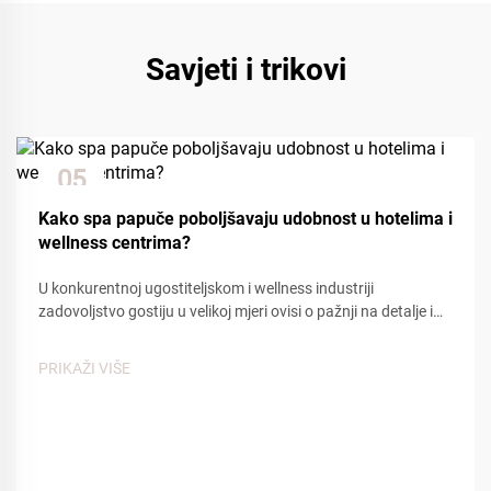
Savjeti i trikovi
05
Dec
Kako spa papuče poboljšavaju udobnost u hotelima i
wellness centrima?
U konkurentnoj ugostiteljskom i wellness industriji
zadovoljstvo gostiju u velikoj mjeri ovisi o pažnji na detalje i
udobnosti. Među mnogim kontaktnim točkama koje utječu
na iskustvo gostiju, spa papuče igraju ključnu ulogu u
PRIKAŽI VIŠE
stvaranju osjećaja...