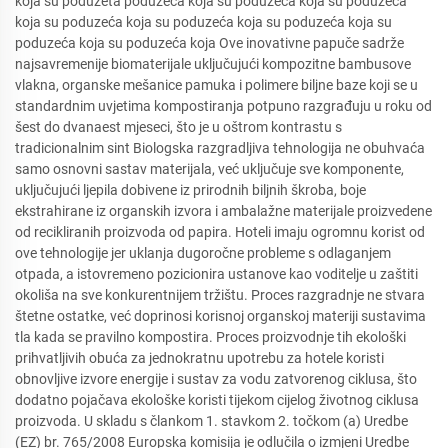
koja su poduzeta poduzeća koja su poduzeća koja su poduzeća
koja su poduzeća koja su poduzeća koja su poduzeća koja su
poduzeća koja su poduzeća koja Ove inovativne papuče sadrže
najsavremenije biomaterijale uključujući kompozitne bambusove
vlakna, organske mešanice pamuka i polimere biljne baze koji se u
standardnim uvjetima kompostiranja potpuno razgrađuju u roku od
šest do dvanaest mjeseci, što je u oštrom kontrastu s
tradicionalnim sint Biologska razgradljiva tehnologija ne obuhvaća
samo osnovni sastav materijala, već uključuje sve komponente,
uključujući ljepila dobivene iz prirodnih biljnih škroba, boje
ekstrahirane iz organskih izvora i ambalažne materijale proizvedene
od recikliranih proizvoda od papira. Hoteli imaju ogromnu korist od
ove tehnologije jer uklanja dugoročne probleme s odlaganjem
otpada, a istovremeno pozicionira ustanove kao voditelje u zaštiti
okoliša na sve konkurentnijem tržištu. Proces razgradnje ne stvara
štetne ostatke, već doprinosi korisnoj organskoj materiji sustavima
tla kada se pravilno kompostira. Proces proizvodnje tih ekološki
prihvatljivih obuća za jednokratnu upotrebu za hotele koristi
obnovljive izvore energije i sustav za vodu zatvorenog ciklusa, što
dodatno pojačava ekološke koristi tijekom cijelog životnog ciklusa
proizvoda. U skladu s člankom 1. stavkom 2. točkom (a) Uredbe
(EZ) br. 765/2008 Europska komisija je odlučila o izmjeni Uredbe