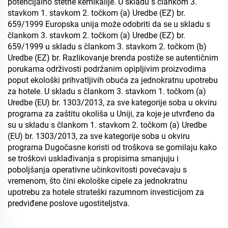
potencijalno štetne kemikalije. U skladu s člankom 3.
stavkom 1. stavkom 2. točkom (a) Uredbe (EZ) br.
659/1999 Europska unija može odobriti da se u skladu s
člankom 3. stavkom 2. točkom (a) Uredbe (EZ) br.
659/1999 u skladu s člankom 3. stavkom 2. točkom (b)
Uredbe (EZ) br. Razlikovanje brenda postiže se autentičnim
porukama održivosti podržanim opipljivim proizvodima
poput ekološki prihvatljivih obuća za jednokratnu upotrebu
za hotele. U skladu s člankom 3. stavkom 1. točkom (a)
Uredbe (EU) br. 1303/2013, za sve kategorije soba u okviru
programa za zaštitu okoliša u Uniji, za koje je utvrđeno da
su u skladu s člankom 1. stavkom 2. točkom (a) Uredbe
(EU) br. 1303/2013, za sve kategorije soba u okviru
programa Dugočasne koristi od troškova se gomilaju kako
se troškovi usklađivanja s propisima smanjuju i
poboljšanja operativne učinkovitosti povećavaju s
vremenom, što čini ekološke cipele za jednokratnu
upotrebu za hotele strateški razumnom investicijom za
predviđene poslove ugostiteljstva.