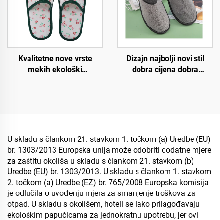
Dizajn najbolji novi stil
Kvalitetne nove vrste
dobra cijena dobra
mekih ekološki
kvaliteta strogi zahtjevi za
prihvatljivih hotelskih
proces udobno pristajanje
papuča, degradabilne
jednokratne hotelske
ekološke papuče za hotele
zračne papuče
i zrakoplove
U skladu s člankom 21. stavkom 1. točkom (a) Uredbe (EU)
br. 1303/2013 Europska unija može odobriti dodatne mjere
za zaštitu okoliša u skladu s člankom 21. stavkom (b)
Uredbe (EU) br. 1303/2013. U skladu s člankom 1. stavkom
2. točkom (a) Uredbe (EZ) br. 765/2008 Europska komisija
je odlučila o uvođenju mjera za smanjenje troškova za
otpad. U skladu s okolišem, hoteli se lako prilagođavaju
ekološkim papučicama za jednokratnu upotrebu, jer ovi