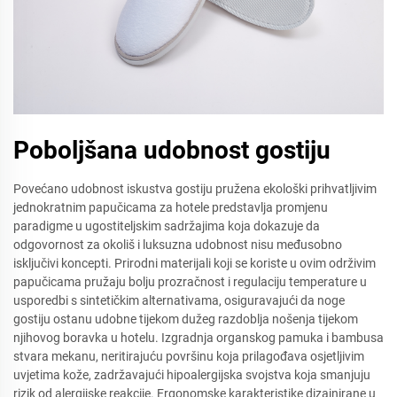
Poboljšana udobnost gostiju
Povećano udobnost iskustva gostiju pružena ekološki prihvatljivim
jednokratnim papučicama za hotele predstavlja promjenu
paradigme u ugostiteljskim sadržajima koja dokazuje da
odgovornost za okoliš i luksuzna udobnost nisu međusobno
isključivi koncepti. Prirodni materijali koji se koriste u ovim održivim
papučicama pružaju bolju prozračnost i regulaciju temperature u
usporedbi s sintetičkim alternativama, osiguravajući da noge
gostiju ostanu udobne tijekom dužeg razdoblja nošenja tijekom
njihovog boravka u hotelu. Izgradnja organskog pamuka i bambusa
stvara mekanu, neritirajuću površinu koja prilagođava osjetljivim
uvjetima kože, zadržavajući hipoalergijska svojstva koja smanjuju
rizik od alergijske reakcije. Ergonomske karakteristike dizajnirane u