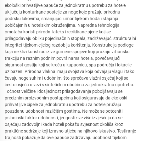
ekološki prihvatljive papuče za jednokratnu upotrebu za hotele
uključuju konturirane postelje za noge koje pružaju prirodnu
podršku lukovima, smanjujući umor tijekom hoda i stajanja
uobičajenih u hotelskim okruženjima. Napredna tehnologija
omotača koristi prirodni lateks i reciklirane pjene koji se
prilagođavaju obliku pojedinačnih stopala, zadržavajući strukturalni
integritet tijekom cijelog razdoblja korištenja. Konstrukcija podloge
koja ne klizi koristi održive gumene spojeve koji pružaju vrhunsku
trakciju na raznim podnim površinama hotela, povećavajući
sigurnost gostiju koji se kreću u kupaonicu, spa područja i lokacije
uz bazen. Prirodna vlakna imaju svojstva koja odvajaju vlagu i tako
čuvaju noge suhim i udobnim, što sprečava vlažni osjećaj koji se
često osjeća u vezi s sintetičkim obućima za jednokratnu upotrebu.
Točnost veličine i dosljednost prilagođavanja poboljšavaju se
preciznim proizvodnim postupcima koji osiguravaju da ekološki
prihvatljive cipele za jednokratnu upotrebu za hotele pružaju
pouzdanu udobnost različitim gostima. Ne može se potceniti
psihološki faktor udobnosti, jer gosti sve više izvješćuju da se
osjećaju zadovoljni kada hoteli pokažu svjesnost okoliša kroz
praktične sadržaje koji izravno utječu na njihovo iskustvo. Testiranje
trajnosti pokazuje da ove papuče zadržavaju udobnost tijekom