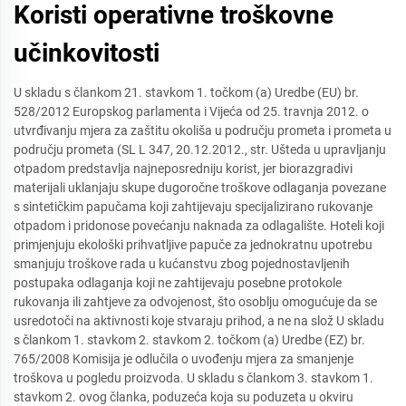
Koristi operativne troškovne
učinkovitosti
U skladu s člankom 21. stavkom 1. točkom (a) Uredbe (EU) br.
528/2012 Europskog parlamenta i Vijeća od 25. travnja 2012. o
utvrđivanju mjera za zaštitu okoliša u području prometa i prometa u
području prometa (SL L 347, 20.12.2012., str. Ušteda u upravljanju
otpadom predstavlja najneposredniju korist, jer biorazgradivi
materijali uklanjaju skupe dugoročne troškove odlaganja povezane
s sintetičkim papučama koji zahtijevaju specijalizirano rukovanje
otpadom i pridonose povećanju naknada za odlagalište. Hoteli koji
primjenjuju ekološki prihvatljive papuče za jednokratnu upotrebu
smanjuju troškove rada u kućanstvu zbog pojednostavljenih
postupaka odlaganja koji ne zahtijevaju posebne protokole
rukovanja ili zahtjeve za odvojenost, što osoblju omogućuje da se
usredotoči na aktivnosti koje stvaraju prihod, a ne na slož U skladu
s člankom 1. stavkom 2. stavkom 2. točkom (a) Uredbe (EZ) br.
765/2008 Komisija je odlučila o uvođenju mjera za smanjenje
troškova u pogledu proizvoda. U skladu s člankom 3. stavkom 1.
stavkom 2. ovog članka, poduzeća koja su poduzeta u okviru