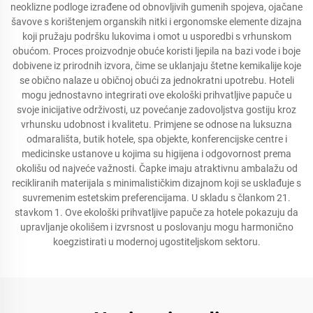
neoklizne podloge izrađene od obnovljivih gumenih spojeva, ojačane
šavove s korištenjem organskih nitki i ergonomske elemente dizajna
koji pružaju podršku lukovima i omot u usporedbi s vrhunskom
obućom. Proces proizvodnje obuće koristi ljepila na bazi vode i boje
dobivene iz prirodnih izvora, čime se uklanjaju štetne kemikalije koje
se obično nalaze u običnoj obući za jednokratni upotrebu. Hoteli
mogu jednostavno integrirati ove ekološki prihvatljive papuče u
svoje inicijative održivosti, uz povećanje zadovoljstva gostiju kroz
vrhunsku udobnost i kvalitetu. Primjene se odnose na luksuzna
odmarališta, butik hotele, spa objekte, konferencijske centre i
medicinske ustanove u kojima su higijena i odgovornost prema
okolišu od najveće važnosti. Čapke imaju atraktivnu ambalažu od
recikliranih materijala s minimalističkim dizajnom koji se usklađuje s
suvremenim estetskim preferencijama. U skladu s člankom 21.
stavkom 1. Ove ekološki prihvatljive papuče za hotele pokazuju da
upravljanje okolišem i izvrsnost u poslovanju mogu harmonično
koegzistirati u modernoj ugostiteljskom sektoru.