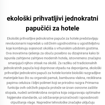
ekološki prihvatljivi jednokratni
papučići za hotele
Ekološki prihvatljive jednokratne papuče za hotele predstavljaju
revolucionarni napredak u održivim ugodnostima u ugostiteljstvu
koje kombinuju svjesnost okoliša s vrhunskim udobnim gostima.
Ova inovativna rješenja za obuću posebno su dizajnirana kako bi
ispunila zahtjevne zahtjeve modernih hotela, istovremeno značajno
smanjujući njihov otisak na okoliš. Za razliku od tradicionalnih
jednokratnih papuča koji doprinose otpadu na deponijama, ekološki
prihvatljivi jednokratni papuči za hotele koriste biološki razgradljive
materijale kao što su organski pamuk, bambusna vlakna, reciklirana
papirna celuloza i biljni polimeri koji se prirodno razgra Primarna
funkcija ovih održivih papuča proteže se izvan osnovne zaštite
stopala, nudeći antimikrobna svojstva koja osiguravaju optimalne
higijenske standarde, uz održavanje prozračnosti i sposobnosti
otpuštanja vlage. Napredne tehnološke značajke uključuju