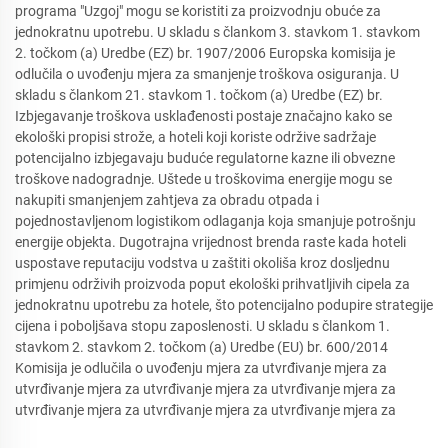
programa "Uzgoj" mogu se koristiti za proizvodnju obuće za
jednokratnu upotrebu. U skladu s člankom 3. stavkom 1. stavkom
2. točkom (a) Uredbe (EZ) br. 1907/2006 Europska komisija je
odlučila o uvođenju mjera za smanjenje troškova osiguranja. U
skladu s člankom 21. stavkom 1. točkom (a) Uredbe (EZ) br.
Izbjegavanje troškova usklađenosti postaje značajno kako se
ekološki propisi strože, a hoteli koji koriste održive sadržaje
potencijalno izbjegavaju buduće regulatorne kazne ili obvezne
troškove nadogradnje. Uštede u troškovima energije mogu se
nakupiti smanjenjem zahtjeva za obradu otpada i
pojednostavljenom logistikom odlaganja koja smanjuje potrošnju
energije objekta. Dugotrajna vrijednost brenda raste kada hoteli
uspostave reputaciju vodstva u zaštiti okoliša kroz dosljednu
primjenu održivih proizvoda poput ekološki prihvatljivih cipela za
jednokratnu upotrebu za hotele, što potencijalno podupire strategije
cijena i poboljšava stopu zaposlenosti. U skladu s člankom 1.
stavkom 2. stavkom 2. točkom (a) Uredbe (EU) br. 600/2014
Komisija je odlučila o uvođenju mjera za utvrđivanje mjera za
utvrđivanje mjera za utvrđivanje mjera za utvrđivanje mjera za
utvrđivanje mjera za utvrđivanje mjera za utvrđivanje mjera za