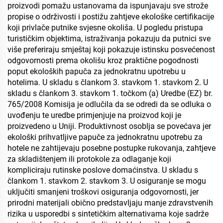
proizvodi pomažu ustanovama da ispunjavaju sve strože
propise o održivosti i postižu zahtjeve ekološke certifikacije
koji privlače putnike svjesne okoliša. U pogledu pristupa
turističkim objektima, istraživanja pokazuju da putnici sve
više preferiraju smještaj koji pokazuje istinsku posvećenost
odgovornosti prema okolišu kroz praktične pogodnosti
poput ekoloških papuča za jednokratnu upotrebu u
hotelima. U skladu s člankom 3. stavkom 1. stavkom 2. U
skladu s člankom 3. stavkom 1. točkom (a) Uredbe (EZ) br.
765/2008 Komisija je odlučila da se odredi da se odluka o
uvođenju te uredbe primjenjuje na proizvod koji je
proizvedeno u Uniji. Produktivnost osoblja se povećava jer
ekološki prihvatljive papuče za jednokratnu upotrebu za
hotele ne zahtijevaju posebne postupke rukovanja, zahtjeve
za skladištenjem ili protokole za odlaganje koji
kompliciraju rutinske poslove domaćinstva. U skladu s
člankom 1. stavkom 2. stavkom 3. U osiguranje se mogu
uključiti smanjeni troškovi osiguranja odgovornosti, jer
prirodni materijali obično predstavljaju manje zdravstvenih
rizika u usporedbi s sintetičkim alternativama koje sadrže