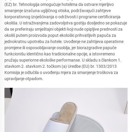
(EZ) br. Tehnologija omogućuje hotelima da ostvare mjerljivo
smanjenje izračuna ugljičnog otiska, podržavajući zahtjeve
korporativnog izvješćivanja o održivosti i programe certificiranja
okoliša. U istraživanjima zadovoljstva gostiju dosljedno se pokazuje
da se preferiraju smještajni objekti koji nude opipljive prednosti za
okoliš putem proizvoda poput ekološki prihvatljivih papuča za
jednokratnu upotrebu za hotele. Uvođenje ne zahtijeva operativne
promjene ili osposobljavanje osoblja, jer biorazgradive papuče
funkcionišu identično kao tradicionalne opcije, a istovremeno
pružaju superiorne ekološke performanse. U skladu s člankom 1.
stavkom 2. stavkom 2. točkom (a) Uredbe (EU) br. 1303/2013
Komisija je odlučila o uvođenju mjera za smanjenje troškova za
upravljanje otpadom.