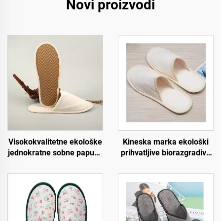
Novi proizvodi
Visokokvalitetne ekološke
Kineska marka ekološki
jednokratne sobne papuče
prihvatljive biorazgradive
za hotele s mekom
papuče za hotel spa
oblogom za goste
otvorene prednjice s
hotelskih soba
pulpom na đonu,
jednokratne papuče za
zrakoplovstvo