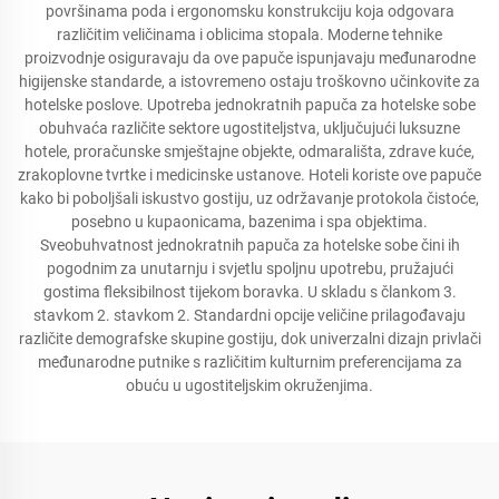
površinama poda i ergonomsku konstrukciju koja odgovara
različitim veličinama i oblicima stopala. Moderne tehnike
proizvodnje osiguravaju da ove papuče ispunjavaju međunarodne
higijenske standarde, a istovremeno ostaju troškovno učinkovite za
hotelske poslove. Upotreba jednokratnih papuča za hotelske sobe
obuhvaća različite sektore ugostiteljstva, uključujući luksuzne
hotele, proračunske smještajne objekte, odmarališta, zdrave kuće,
zrakoplovne tvrtke i medicinske ustanove. Hoteli koriste ove papuče
kako bi poboljšali iskustvo gostiju, uz održavanje protokola čistoće,
posebno u kupaonicama, bazenima i spa objektima.
Sveobuhvatnost jednokratnih papuča za hotelske sobe čini ih
pogodnim za unutarnju i svjetlu spoljnu upotrebu, pružajući
gostima fleksibilnost tijekom boravka. U skladu s člankom 3.
stavkom 2. stavkom 2. Standardni opcije veličine prilagođavaju
različite demografske skupine gostiju, dok univerzalni dizajn privlači
međunarodne putnike s različitim kulturnim preferencijama za
obuću u ugostiteljskim okruženjima.