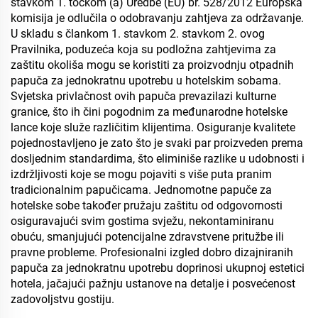
stavkom 1. točkom (a) Uredbe (EU) br. 528/2012 Europska
komisija je odlučila o odobravanju zahtjeva za održavanje.
U skladu s člankom 1. stavkom 2. stavkom 2. ovog
Pravilnika, poduzeća koja su podložna zahtjevima za
zaštitu okoliša mogu se koristiti za proizvodnju otpadnih
papuča za jednokratnu upotrebu u hotelskim sobama.
Svjetska privlačnost ovih papuča prevazilazi kulturne
granice, što ih čini pogodnim za međunarodne hotelske
lance koje služe različitim klijentima. Osiguranje kvalitete
pojednostavljeno je zato što je svaki par proizveden prema
dosljednim standardima, što eliminiše razlike u udobnosti i
izdržljivosti koje se mogu pojaviti s više puta pranim
tradicionalnim papučicama. Jednomotne papuče za
hotelske sobe također pružaju zaštitu od odgovornosti
osiguravajući svim gostima svježu, nekontaminiranu
obuću, smanjujući potencijalne zdravstvene pritužbe ili
pravne probleme. Profesionalni izgled dobro dizajniranih
papuča za jednokratnu upotrebu doprinosi ukupnoj estetici
hotela, jačajući pažnju ustanove na detalje i posvećenost
zadovoljstvu gostiju.