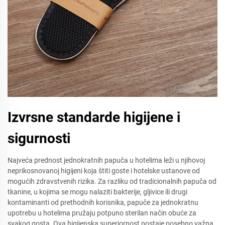
Izvrsne standarde higijene i
sigurnosti
Najveća prednost jednokratnih papuča u hotelima leži u njihovoj
neprikosnovanoj higijeni koja štiti goste i hotelske ustanove od
mogućih zdravstvenih rizika. Za razliku od tradicionalnih papuča od
tkanine, u kojima se mogu nalaziti bakterije, gljivice ili drugi
kontaminanti od prethodnih korisnika, papuče za jednokratnu
upotrebu u hotelima pružaju potpuno sterilan način obuće za
svakog gosta. Ova higijenska superiornost postaje posebno važna