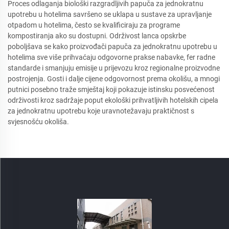
Proces odlaganja biološki razgradljivih papuča za jednokratnu
upotrebu u hotelima savršeno se uklapa u sustave za upravljanje
otpadom u hotelima, često se kvalificiraju za programe
kompostiranja ako su dostupni. Održivost lanca opskrbe
poboljšava se kako proizvođači papuča za jednokratnu upotrebu u
hotelima sve više prihvaćaju odgovorne prakse nabavke, fer radne
standarde i smanjuju emisije u prijevozu kroz regionalne proizvodne
postrojenja. Gosti i dalje cijene odgovornost prema okolišu, a mnogi
putnici posebno traže smještaj koji pokazuje istinsku posvećenost
održivosti kroz sadržaje poput ekološki prihvatljivih hotelskih cipela
za jednokratnu upotrebu koje uravnotežavaju praktičnost s
svjesnošću okoliša.