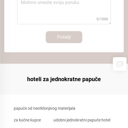
0/1000
Pošalji
hoteli za jednokratne papuče
papuče od neotklonjivog materijala
za kućne kupce
udobni jednokratni papuče hotel