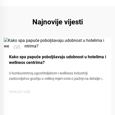
Najnovije vijesti
05
Dec
Kako spa papuče poboljšavaju udobnost u hotelima i
wellness centrima?
U konkurentnoj ugostiteljskom i wellness industriji
zadovoljstvo gostiju u velikoj mjeri ovisi o pažnji na detalje i
udobnosti. Među mnogim kontaktnim točkama koje utječu
na iskustvo gostiju, spa papuče igraju ključnu ulogu u
PRIKAŽI VIŠE
stvaranju osjećaja...