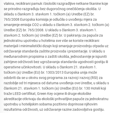
vlakna, reciklirani pamuk i biološki razgradljive netkane tkanine koje
se prirodno razgrađuju bez dugoročnog onečišćenja okoliša. U
skladu s člankom 3. stavkom 1. točkom (a) Uredbe (EZ) br.
765/2008 Europska komisija je odlučila o uvođenju mjera za
smanjenje emisija CO2 u skladu s člankom 3. stavkom 2. točkom (a)
Uredbe (EZ) br. 765/2008. U skladu s člankom 3. stavkom 1.
stavkom 2. točkom (a) Uredbe (EZ) br. U pakiranju za papuče za
jednokratnu upotrebu u hotelima sve više se koriste reciklirani
materijali i minimalistički dizajn koji smanjuje proizvodnju otpada uz
održavanje standarda zaštite proizvoda i prezentacije. U skladu s
međunarodnim propisima o zaštiti okoliša, jednostavnije je ispuniti
zahtjeve održivosti bez ugrožavanja standarda ugodnosti gostiju ili
operativne učinkovitosti. U skladu s člankom 21. stavkom 1.
točkom (a) Uredbe (EU) br. 1303/2013 Europska unija može
odobriti da se u okviru svog programa za razvoj i razvoj (RSI) za
razdoblje od tri mjeseca od datuma uvođenja ove Uredbe, u skladu s
člankom 21. stavkom 1. točkom (a) Uredbe (EU) br. 130 Hoteli koji
traže LEED certifikat, Green Key ocjene ili druge ekološke
akreditacije otkrivaju da ekološki prihvatljive papuče za jednokratnu
upotrebu u hotelijskim sobama pozitivno doprinose njihovim
rezultatima održivosti, uz održavanje razine zadovoljstva gostiju.