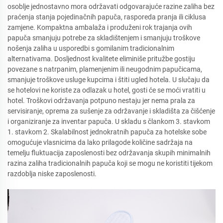
osoblje jednostavno mora održavati odgovarajuće razine zaliha bez
praćenja stanja pojedinačnih papuča, rasporeda pranja ili ciklusa
zamjene. Kompaktna ambalaža i produženi rok trajanja ovih
papuča smanjuju potrebe za skladištenjem i smanjuju troškove
nošenja zaliha u usporedbi s gomilanim tradicionalnim
alternativama. Dosljednost kvalitete eliminiše pritužbe gostiju
povezane s natrpanim, plamenjenim ili neugodnim papučicama,
smanjuje troškove usluge kupcima i štiti ugled hotela. U slučaju da
se hotelovi ne koriste za odlazak u hotel, gosti će se moći vratiti u
hotel. Troškovi održavanja potpuno nestaju jer nema prala za
servisiranje, oprema za sušenje za održavanje i skladišta za čišćenje
i organiziranje za inventar papuča. U skladu s člankom 3. stavkom
1. stavkom 2. Skalabilnost jednokratnih papuča za hotelske sobe
omogućuje vlasnicima da lako prilagode količine sadržaja na
temelju fluktuacija zaposlenosti bez održavanja skupih minimalnih
razina zaliha tradicionalnih papuča koji se mogu ne koristiti tijekom
razdoblja niske zaposlenosti.