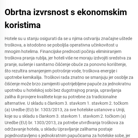
Obrtna izvrsnost s ekonomskim
koristima
Hotele su u stanju osigurati da se u njima ostvariju značajne uštede
troškova, a istodobno se poboljša operativna učinkovitost u
mnogim hotelima. Financijske prednosti počinju eliminiranjem
troškova pranja rublja, jer hoteli više ne moraju izdvojiti sredstva za
pranje, sušenje i sanitarno čišćenje obuće za ponovno korištenje,
što rezultira smanjenjem potrošnje vode, troškova energije i
upotrebe kemikalija. Troškovi rada znatno se smanjuju jer osoblje za
čišćenje može brzo zamijeniti upotrijebljene papuče za jednokratnu
upotrebu u hotelskoj sobi bez dugotrajnog pranja, upravljanja
zaliha ili provjere kvalitete koje su potrebne za tradicionalne
alternative. U skladu s člankom 3. stavkom 1. stavkom 2. točkom
(a) Uredbe (EU) br. 1303/2013, za sve hotelske ustanove u Uniji,
koje su u skladu s člankom 3. stavkom 1. stavkom 2. točkom (a)
Uredbe (EU) br. 1303/2013, za potrebe utvrđivanja troškova za
održavanje hotela, u skladu Upravljanje zalihama postaje
pojednostavljeno s jednokratnim papučicama za hotelske sobe, jer