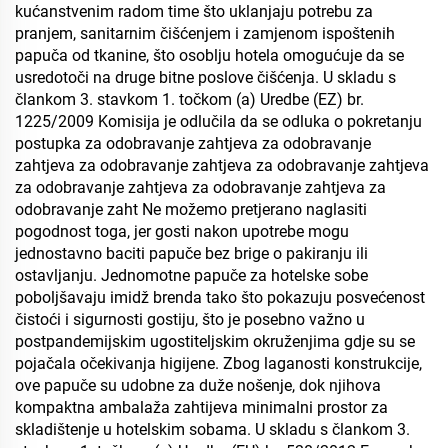
kućanstvenim radom time što uklanjaju potrebu za
pranjem, sanitarnim čišćenjem i zamjenom ispoštenih
papuča od tkanine, što osoblju hotela omogućuje da se
usredotoči na druge bitne poslove čišćenja. U skladu s
člankom 3. stavkom 1. točkom (a) Uredbe (EZ) br.
1225/2009 Komisija je odlučila da se odluka o pokretanju
postupka za odobravanje zahtjeva za odobravanje
zahtjeva za odobravanje zahtjeva za odobravanje zahtjeva
za odobravanje zahtjeva za odobravanje zahtjeva za
odobravanje zaht Ne možemo pretjerano naglasiti
pogodnost toga, jer gosti nakon upotrebe mogu
jednostavno baciti papuče bez brige o pakiranju ili
ostavljanju. Jednomotne papuče za hotelske sobe
poboljšavaju imidž brenda tako što pokazuju posvećenost
čistoći i sigurnosti gostiju, što je posebno važno u
postpandemijskim ugostiteljskim okruženjima gdje su se
pojačala očekivanja higijene. Zbog laganosti konstrukcije,
ove papuče su udobne za duže nošenje, dok njihova
kompaktna ambalaža zahtijeva minimalni prostor za
skladištenje u hotelskim sobama. U skladu s člankom 3.