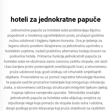
hoteli za jednokratne papuče
Jednomotne papuče za hotelske sobe predstavljaju ključnu
pogodnost u modernoj ugostiteljskom poslu, pružajući gostima
nužnu udobnost i higijenu tijekom boravka. Ova je rješenja za
laganu obuću posebno dizajnirana za jednokratnu upotrebu u
hotelskim uvjetima, nudeći praktičnu alternativu hodaju bosom na
podovima hotela. Primarna funkcija jednokratnih papuča za
hotelske sobe ne obuhvaća samo osnovnu zaštitu stopala, već služi
i kao barijera protiv potencijalnih onečišćujućih tvari, a istovremeno
pruža udobnost koju gosti očekuju od vrhunskih smještajnih
objekata. Proizvedene su uz pomoć napredne tehnologije tkanine,
te papuče sadrže prozračne materijale koji omogućuju cirkulaciju
zraka, a istovremeno održavaju strukturalni integritet tijekom cijelog
trajanja njihove namjenske uporabe. Tehnološke značajke
jednokratnih papuča za hotelske sobe uključuju svojstva za
otpuštanje vlage koja pomažu da stopala budu suha i udobna,
dizajn podloge protiv klizavanja koji pruža stabilnost na različitim