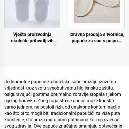
Vješta proizvodnja
Izravna prodaja s tvornice,
ekološki prihvatljivih
papuče za spa s pulpom
biorazgradivih hotel
na đonu, ekološki
papuča s otvorenim
prihvatljive, jednokratne
prstima, disajnih papuča
papuče za hotele s
za hotele i zrakoplovstvo
personaliziranim
logotipom
Jednomotne papuče za hotelske sobe pružaju izuzetnu
vrijednost kroz svoju sveobuhvatnu higijensku zaštitu,
osiguravajući gostima optimalno zdravlje stopala tijekom
cijelog boravka. Zbog toga što se obuća može koristiti
samo jednom, ne postoji rizik od unakrsne kontaminacije
kao što bi to mogli biti tradicionalni papučići za više puta
korištenje, što pruža mir u umu putnicima koji su svjesni
svog zdravlja. Ove papuče značajno smanjuju opterećenje