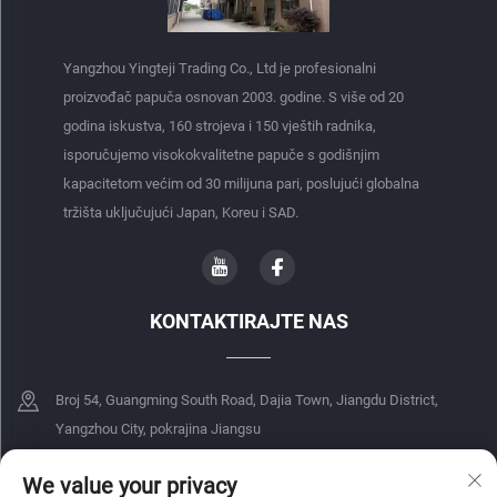
Yangzhou Yingteji Trading Co., Ltd je profesionalni
proizvođač papuča osnovan 2003. godine. S više od 20
godina iskustva, 160 strojeva i 150 vještih radnika,
isporučujemo visokokvalitetne papuče s godišnjim
kapacitetom većim od 30 milijuna pari, poslujući globalna
tržišta uključujući Japan, Koreu i SAD.
KONTAKTIRAJTE NAS
Broj 54, Guangming South Road, Dajia Town, Jiangdu District,
Yangzhou City, pokrajina Jiangsu
+86-18068849339
We value your privacy