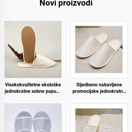
Novi proizvodi
Visokokvalitetne ekološke
Sljedbeno nabavljene
jednokratne sobne papuče
promocijske jednokratne
za hotele s mekom
ekološki prihvatljive
oblogom za goste
papuče za hotele i
hotelskih soba
zrakoplovstvo za korisnike
hotela