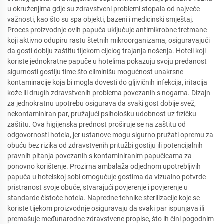
u okruženjima gdje su zdravstveni problemi stopala od najveće
važnosti, kao što su spa objekti, bazeni i medicinski smještaj.
Proces proizvodnje ovih papuča uključuje antimikrobne tretmane
koji aktivno odupiru rastu štetnih mikroorganizama, osiguravajući
da gosti dobiju zaštitu tijekom cijelog trajanja nošenja. Hoteli koji
koriste jednokratne papuče u hotelima pokazuju svoju predanost
sigurnosti gostiju time što eliminišu mogućnost unakrsne
kontaminacije koja bi mogla dovesti do gljivičnih infekcija, iritacija
kože ili drugih zdravstvenih problema povezanih s nogama. Dizajn
za jednokratnu upotrebu osigurava da svaki gost dobije svež,
nekontaminiran par, pružajući psihološku udobnost uz fizičku
zaštitu. Ova higijenska prednost proširuje se na zaštitu od
odgovornosti hotela, jer ustanove mogu sigurno pružati opremu za
obuću bez rizika od zdravstvenih pritužbi gostiju ili potencijalnih
pravnih pitanja povezanih s kontaminiranim papučicama za
ponovno korištenje. Prozirna ambalaža odjednom upotrebljivih
papuča u hotelskoj sobi omogućuje gostima da vizualno potvrde
pristranost svoje obuće, stvarajući povjerenje i povjerenje u
standarde čistoće hotela. Napredne tehnike sterilizacije koje se
koriste tijekom proizvodnje osiguravaju da svaki par ispunjava ili
premašuje međunarodne zdravstvene propise, što ih čini pogodnim