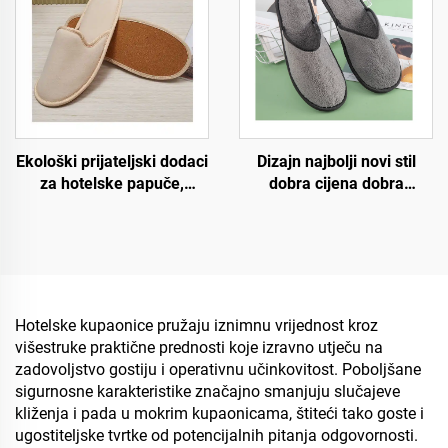
sljedbeno nabavljanje
proizvođača
biorazgradivih papuča
Dizajn najbolji novi stil
Ekološki prijateljski dodaci
dobra cijena dobra
za hotelske papuče,
kvaliteta strogi zahtjevi za
gostujuće papuče, OEM
proces udobno pristajanje
jednokratne hotelske
jednokratne hotelske
papuče za prodaju
zračne papuče
Hotelske kupaonice pružaju iznimnu vrijednost kroz
višestruke praktične prednosti koje izravno utječu na
zadovoljstvo gostiju i operativnu učinkovitost. Poboljšane
sigurnosne karakteristike značajno smanjuju slučajeve
kliženja i pada u mokrim kupaonicama, štiteći tako goste i
ugostiteljske tvrtke od potencijalnih pitanja odgovornosti.