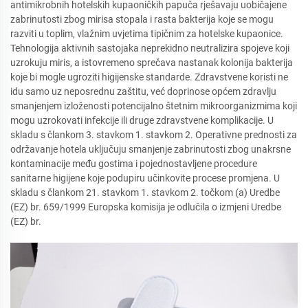
antimikrobnih hotelskih kupaoničkih papuča rješavaju uobičajene
zabrinutosti zbog mirisa stopala i rasta bakterija koje se mogu
razviti u toplim, vlažnim uvjetima tipičnim za hotelske kupaonice.
Tehnologija aktivnih sastojaka neprekidno neutralizira spojeve koji
uzrokuju miris, a istovremeno sprečava nastanak kolonija bakterija
koje bi mogle ugroziti higijenske standarde. Zdravstvene koristi ne
idu samo uz neposrednu zaštitu, već doprinose općem zdravlju
smanjenjem izloženosti potencijalno štetnim mikroorganizmima koji
mogu uzrokovati infekcije ili druge zdravstvene komplikacije. U
skladu s člankom 3. stavkom 1. stavkom 2. Operativne prednosti za
održavanje hotela uključuju smanjenje zabrinutosti zbog unakrsne
kontaminacije među gostima i pojednostavljene procedure
sanitarne higijene koje podupiru učinkovite procese promjena. U
skladu s člankom 21. stavkom 1. stavkom 2. točkom (a) Uredbe
(EZ) br. 659/1999 Europska komisija je odlučila o izmjeni Uredbe
(EZ) br.