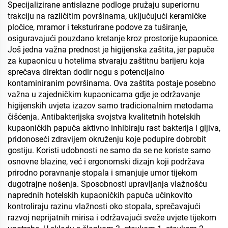
Specijalizirane antislazne podloge pružaju superiornu
trakciju na različitim površinama, uključujući keramičke
pločice, mramor i teksturirane podove za tuširanje,
osiguravajući pouzdano kretanje kroz prostorije kupaonice.
Još jedna važna prednost je higijenska zaštita, jer papuče
za kupaonicu u hotelima stvaraju zaštitnu barijeru koja
sprečava direktan dodir nogu s potencijalno
kontaminiranim površinama. Ova zaštita postaje posebno
važna u zajedničkim kupaonicama gdje je održavanje
higijenskih uvjeta izazov samo tradicionalnim metodama
čišćenja. Antibakterijska svojstva kvalitetnih hotelskih
kupaoničkih papuča aktivno inhibiraju rast bakterija i gljiva,
pridonoseći zdravijem okruženju koje podupire dobrobit
gostiju. Koristi udobnosti ne samo da se ne koriste samo
osnovne blazine, već i ergonomski dizajn koji podržava
prirodno poravnanje stopala i smanjuje umor tijekom
dugotrajne nošenja. Sposobnosti upravljanja vlažnošću
naprednih hotelskih kupaoničkih papuča učinkovito
kontroliraju razinu vlažnosti oko stopala, sprečavajući
razvoj neprijatnih mirisa i održavajući sveže uvjete tijekom