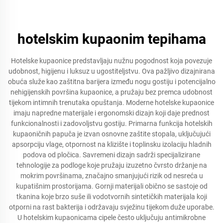
hotelskim kupaonim tepihama
Hotelske kupaonice predstavljaju nužnu pogodnost koja povezuje
udobnost, higijenu i luksuz u ugostiteljstvu. Ova pažljivo dizajnirana
obuća služe kao zaštitna barijera između nogu gostiju i potencijalno
nehigijenskih površina kupaonice, a pružaju bez premca udobnost
tijekom intimnih trenutaka opuštanja. Moderne hotelske kupaonice
imaju napredne materijale i ergonomski dizajn koji daje prednost
funkcionalnosti i zadovoljstvu gostiju. Primarna funkcija hotelskih
kupaoničnih papuča je izvan osnovne zaštite stopala, uključujući
apsorpciju vlage, otpornost na klizište i toplinsku izolaciju hladnih
podova od pločica. Savremeni dizajn sadrži specijalizirane
tehnologije za podloge koje pružaju izuzetno čvrsto držanje na
mokrim površinama, značajno smanjujući rizik od nesreća u
kupatišnim prostorijama. Gornji materijali obično se sastoje od
tkanina koje brzo suše ili vodotvornih sintetičkih materijala koji
otporni na rast bakterija i održavaju svježinu tijekom duže uporabe.
U hotelskim kupaonicama cipele često uključuju antimikrobne