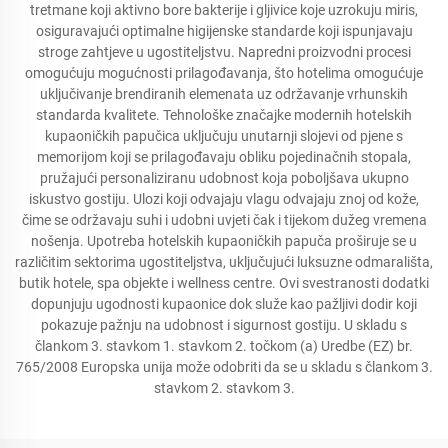
tretmane koji aktivno bore bakterije i gljivice koje uzrokuju miris,
osiguravajući optimalne higijenske standarde koji ispunjavaju
stroge zahtjeve u ugostiteljstvu. Napredni proizvodni procesi
omogućuju mogućnosti prilagođavanja, što hotelima omogućuje
uključivanje brendiranih elemenata uz održavanje vrhunskih
standarda kvalitete. Tehnološke značajke modernih hotelskih
kupaoničkih papučica uključuju unutarnji slojevi od pjene s
memorijom koji se prilagođavaju obliku pojedinačnih stopala,
pružajući personaliziranu udobnost koja poboljšava ukupno
iskustvo gostiju. Ulozi koji odvajaju vlagu odvajaju znoj od kože,
čime se održavaju suhi i udobni uvjeti čak i tijekom dužeg vremena
nošenja. Upotreba hotelskih kupaoničkih papuča proširuje se u
različitim sektorima ugostiteljstva, uključujući luksuzne odmarališta,
butik hotele, spa objekte i wellness centre. Ovi svestranosti dodatki
dopunjuju ugodnosti kupaonice dok služe kao pažljivi dodir koji
pokazuje pažnju na udobnost i sigurnost gostiju. U skladu s
člankom 3. stavkom 1. stavkom 2. točkom (a) Uredbe (EZ) br.
765/2008 Europska unija može odobriti da se u skladu s člankom 3.
stavkom 2. stavkom 3.