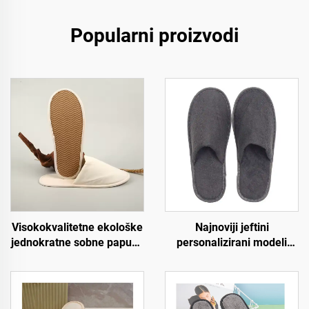
Popularni proizvodi
Visokokvalitetne ekološke
Najnoviji jeftini
jednokratne sobne papuče
personalizirani modeli
za hotele s mekom
papuča za hotel spa i
oblogom za goste
zrakoplovstvo,
hotelskih soba
jednokratne papuče za
muškarce i žene,