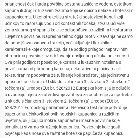
prianjenost čak i kada površine postanu zasićene vodom, ostatkom
sapuna ili drugim klizavim tvarima koje se obično nalaze u hotelskim
kupaonicama. U konstrukciji su strateški postavljeni kanali koji
učinkovito raspršuju vodu od kontaktnih točaka, stvarajući više
zona sigurnog stopanja koje se prilagođavaju različitim teksturama
i uvjetima površine. Napredna tehnologija protiv klizavanja ne samo
da poboljšava osnovnu trakciju, već uključuje i fleksibilne
karakteristike koje omogućuju da se podlog prilagodi nepravilnim
obroncima površine, uz održavanje dosljednog učinka prijemnosti.
Ova prilagodljivost posebno je korisna u luksuznim hotelima s
površinama od prirodnog kamena, dekorativnim pločicama ili
teksturiranim podovima za tuširanje koji predstavljaju jedinstvenu
opasnost od klizanja. U skladu s člankom 3. stavkom 2. stavkom 2.
točkom (a) Uredbe (EU) br. 528/2012 Europska komisija je odlučila
o uvođenju mjera za utvrđivanje zahtjeva za odobrenje za upotrebu
u skladu s člankom 3. stavkom 2. točkom (a) Uredbe (EU) br.
528/2012 Europskog parlamenta i Neovisno testiranje potvrđuje
superiornu učinkovitost ovih hotelskih kupaonica u različitim
uvjetima, uključujući mokre, sapunaste i masne površine koje
simuliraju stvarno okruženje kupaonica. Povjerenje koje gosti
osjećaju kada nose ove zaštitne hotelske papuče za kupaonicu