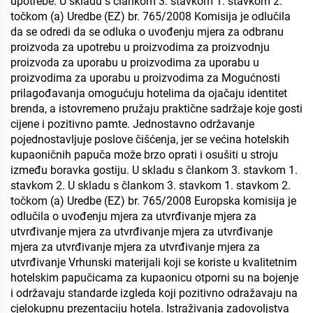
upotrebe. U skladu s člankom 3. stavkom 1. stavkom 2.
točkom (a) Uredbe (EZ) br. 765/2008 Komisija je odlučila
da se odredi da se odluka o uvođenju mjera za odbranu
proizvoda za upotrebu u proizvodima za proizvodnju
proizvoda za uporabu u proizvodima za uporabu u
proizvodima za uporabu u proizvodima za Mogućnosti
prilagođavanja omogućuju hotelima da ojačaju identitet
brenda, a istovremeno pružaju praktične sadržaje koje gosti
cijene i pozitivno pamte. Jednostavno održavanje
pojednostavljuje poslove čišćenja, jer se većina hotelskih
kupaoničnih papuča može brzo oprati i osušiti u stroju
između boravka gostiju. U skladu s člankom 3. stavkom 1.
stavkom 2. U skladu s člankom 3. stavkom 1. stavkom 2.
točkom (a) Uredbe (EZ) br. 765/2008 Europska komisija je
odlučila o uvođenju mjera za utvrđivanje mjera za
utvrđivanje mjera za utvrđivanje mjera za utvrđivanje
mjera za utvrđivanje mjera za utvrđivanje mjera za
utvrđivanje Vrhunski materijali koji se koriste u kvalitetnim
hotelskim papučicama za kupaonicu otporni su na bojenje
i održavaju standarde izgleda koji pozitivno odražavaju na
cjelokupnu prezentaciju hotela. Istraživanja zadovoljstva