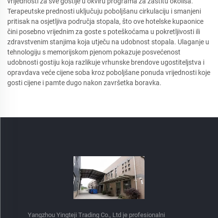
vrijednosti za sve gostije u okviru programa za zaštitu okoliša.
Terapeutske prednosti uključuju poboljšanu cirkulaciju i smanjeni
pritisak na osjetljiva područja stopala, što ove hotelske kupaonice
čini posebno vrijednim za goste s poteškoćama u pokretljivosti ili
zdravstvenim stanjima koja utječu na udobnost stopala. Ulaganje u
tehnologiju s memorijskom pjenom pokazuje posvećenost
udobnosti gostiju koja razlikuje vrhunske brendove ugostiteljstva i
opravdava veće cijene soba kroz poboljšane ponuda vrijednosti koje
gosti cijene i pamte dugo nakon završetka boravka.
Yangzhou Yingteji Trading Co., Ltd je profesionalni