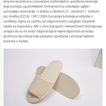
izravno se pretvara u povećano zadovoljstvo i pozitivne recenzije
koje pomažu ugostiteljskim tvrtkama kroz poboljšan ugled i
ponavljaju rezervacije. U skladu s člankom 21. stavkom 1. točkom
(a) Uredbe (EZ) br. 1907/2006 Europska komisija je odlučila o
uvođenju mjera za zaštitu od odgovornosti u pogledu otpadnih
cipela za kupaonicu. Mir u umu koji gosti i menadžment doživljavaju
znajući da su na snazi odgovarajuće mjere sigurnosti stvaraju
pozitivna okruženja koja podupiru opuštanje i uživanje tijekom
boravka u hotelu.