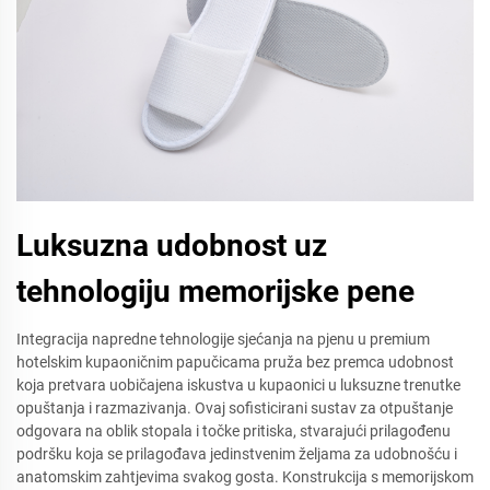
Luksuzna udobnost uz
tehnologiju memorijske pene
Integracija napredne tehnologije sjećanja na pjenu u premium
hotelskim kupaoničnim papučicama pruža bez premca udobnost
koja pretvara uobičajena iskustva u kupaonici u luksuzne trenutke
opuštanja i razmazivanja. Ovaj sofisticirani sustav za otpuštanje
odgovara na oblik stopala i točke pritiska, stvarajući prilagođenu
podršku koja se prilagođava jedinstvenim željama za udobnošću i
anatomskim zahtjevima svakog gosta. Konstrukcija s memorijskom