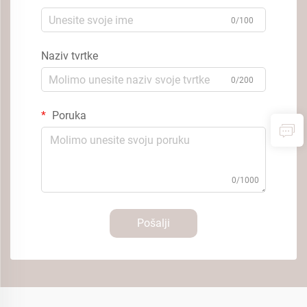
0/100
Naziv tvrtke
0/200
Poruka
0/1000
Pošalji