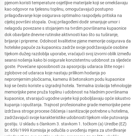
pjenom koristi temperature osjetljive materijale koji se omekšavaju
kao odgovor na tjelesnu toplinu, omogućavajući postupno
prilagođavanje koje osigurava optimalno raspodjelu pritiska na
cijeloj površini stopala. Ovaj prilagođeni dodir smanjuje umor i
nelagodu povezane s stojanjem na tvrdim površinama kupaonice
dok obavljate dnevne rutinske aktivnosti kao što su tuširanje,
brijanje i pripreme. Odolnost kvalitetne pjene memorije osigurava da
hotelske papuče za kupaonicu zadrže svoje podržavajuće osobine
tijekom dužeg razdoblja uporabe, vraćajući svoj izvorni oblik između
seansi nošenja kako bi osigurale konzistentnu udobnost za sljedeće
goste. Povećane sposobnosti za apsorpciju udaraca štite noge i
zglobove od udaraca koje nastaju prilikom hodanja po
nepromjernim pločicama, kamenu ili betonskom podu kupaonice
koji se često koriste u izgradnji hotela. Termalna izolacija tehnologije
memorijske pene pruža toplinu i udobnost na hladnim površinama
kupaonice, stvarajući ugodne uvjete koji poboljšavaju opće iskustvo
kupanja i opuštanja. Trajnost profesionalne grade memorijske pene
izdržava stroge procese čišćenja i sanitizacije potrebne u hotelima,
zadržavajući svoje karakteristike udobnosti tijekom više putovanja
gostiju. U skladu s člankom 3. stavkom 1. točkom (a) Uredbe (EZ)
br. 659/1999 Komisija je odlučila o uvođenju mjera za utvrđivanje