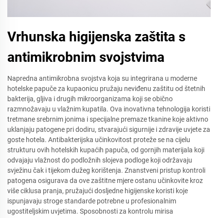
Vrhunska higijenska zaštita s
antimikrobnim svojstvima
Napredna antimikrobna svojstva koja su integrirana u moderne
hotelske papuče za kupaonicu pružaju neviđenu zaštitu od štetnih
bakterija, gljiva i drugih mikroorganizama koji se obično
razmnožavaju u vlažnim kupatila. Ova inovativna tehnologija koristi
tretmane srebrnim jonima i specijalne premaze tkanine koje aktivno
uklanjaju patogene pri dodiru, stvarajući sigurnije i zdravije uvjete za
goste hotela. Antibakterijska učinkovitost proteže se na cijelu
strukturu ovih hotelskih kupaćih papuča, od gornjih materijala koji
odvajaju vlažnost do podložnih slojeva podloge koji održavaju
svježinu čak i tijekom dužeg korištenja. Znanstveni pristup kontroli
patogena osigurava da ove zaštitne mjere ostanu učinkovite kroz
više ciklusa pranja, pružajući dosljedne higijenske koristi koje
ispunjavaju stroge standarde potrebne u profesionalnim
ugostiteljskim uvjetima. Sposobnosti za kontrolu mirisa