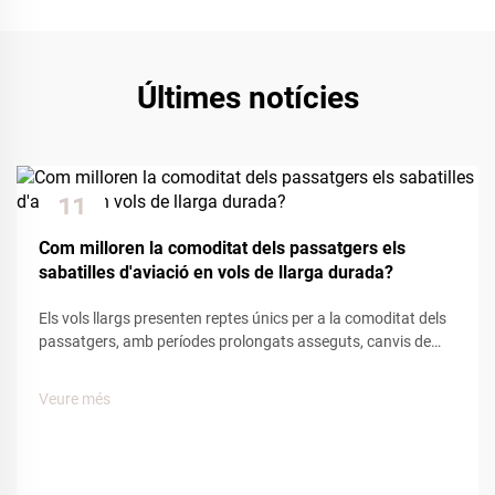
Últimes notícies
11
Dec
Com milloren la comoditat dels passatgers els
sabatilles d'aviació en vols de llarga durada?
Els vols llargs presenten reptes únics per a la comoditat dels
passatgers, amb períodes prolongats asseguts, canvis de
pressió a la cabina i mobilitat limitada que afecten el
benestar del viatger. Entre les diverses comoditats
Veure més
proporcionades per les companyies aèries, les sabatilles
d'aviació...