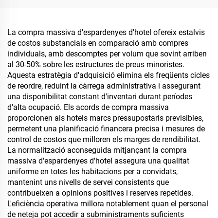
aerolínia
companyies aèries
La compra massiva d'espardenyes d'hotel ofereix estalvis
de costos substancials en comparació amb compres
individuals, amb descomptes per volum que sovint arriben
al 30-50% sobre les estructures de preus minoristes.
Aquesta estratègia d'adquisició elimina els freqüents cicles
de reordre, reduint la càrrega administrativa i assegurant
una disponibilitat constant d'inventari durant períodes
d'alta ocupació. Els acords de compra massiva
proporcionen als hotels marcs pressupostaris previsibles,
permetent una planificació financera precisa i mesures de
control de costos que milloren els marges de rendibilitat.
La normalització aconseguida mitjançant la compra
massiva d'espardenyes d'hotel assegura una qualitat
uniforme en totes les habitacions per a convidats,
mantenint uns nivells de servei consistents que
contribueixen a opinions positives i reserves repetides.
L'eficiència operativa millora notablement quan el personal
de neteja pot accedir a subministraments suficients