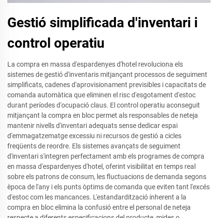
Gestió simplificada d'inventari i
control operatiu
La compra en massa d'espardenyes d'hotel revoluciona els
sistemes de gestió d'inventaris mitjançant processos de seguiment
simplificats, cadenes d'aprovisionament previsibles i capacitats de
comanda automàtica que eliminen el risc d'esgotament d'estoc
durant períodes d'ocupació claus. El control operatiu aconseguit
mitjançant la compra en bloc permet als responsables de neteja
mantenir nivells d'inventari adequats sense dedicar espai
d'emmagatzematge excessiu ni recursos de gestió a cicles
freqüents de reordre. Els sistemes avançats de seguiment
d'inventari s'integren perfectament amb els programes de compra
en massa d'espardenyes d'hotel, oferint visibilitat en temps real
sobre els patrons de consum, les fluctuacions de demanda segons
època de l'any i els punts òptims de comanda que eviten tant l'excés
d'estoc com les mancances. L'estandardització inherent a la
compra en bloc elimina la confusió entre el personal de neteja
respecte a diferents especificacions del producte, mides o