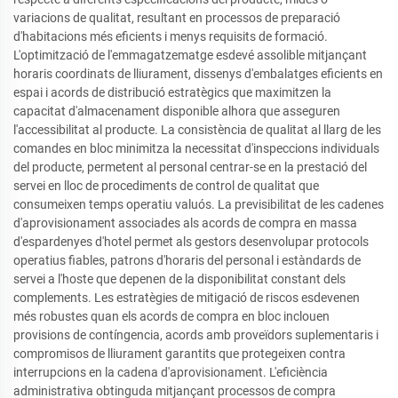
variacions de qualitat, resultant en processos de preparació
d'habitacions més eficients i menys requisits de formació.
L'optimització de l'emmagatzematge esdevé assolible mitjançant
horaris coordinats de lliurament, dissenys d'embalatges eficients en
espai i acords de distribució estratègics que maximitzen la
capacitat d'almacenament disponible alhora que asseguren
l'accessibilitat al producte. La consistència de qualitat al llarg de les
comandes en bloc minimitza la necessitat d'inspeccions individuals
del producte, permetent al personal centrar-se en la prestació del
servei en lloc de procediments de control de qualitat que
consumeixen temps operatiu valuós. La previsibilitat de les cadenes
d'aprovisionament associades als acords de compra en massa
d'espardenyes d'hotel permet als gestors desenvolupar protocols
operatius fiables, patrons d'horaris del personal i estàndards de
servei a l'hoste que depenen de la disponibilitat constant dels
complements. Les estratègies de mitigació de riscos esdevenen
més robustes quan els acords de compra en bloc inclouen
provisions de contíngencia, acords amb proveïdors suplementaris i
compromisos de lliurament garantits que protegeixen contra
interrupcions en la cadena d'aprovisionament. L'eficiència
administrativa obtinguda mitjançant processos de compra