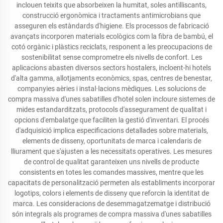
inclouen teixits que absorbeixen la humitat, soles antilliscants,
construcció ergonòmica i tractaments antimicrobians que
asseguren els estàndards d'higiene. Els processos de fabricació
avançats incorporen materials ecològics com la fibra de bambú, el
cotó orgànic i plàstics reciclats, responent a les preocupacions de
sostenibilitat sense comprometre els nivells de confort. Les
aplicacions abasten diversos sectors hostalers, incloent-hi hotels
d'alta gamma, allotjaments econòmics, spas, centres de benestar,
companyies aèries i instal·lacions mèdiques. Les solucions de
compra massiva d'unes sabatilles d'hotel solen incloure sistemes de
mides estandarditzats, protocols d'assegurament de qualitat i
opcions d'embalatge que faciliten la gestió d'inventari. El procés
d'adquisició implica especificacions detallades sobre materials,
elements de disseny, oportunitats de marca i calendaris de
lliurament que s'ajusten a les necessitats operatives. Les mesures
de control de qualitat garanteixen uns nivells de producte
consistents en totes les comandes massives, mentre que les
capacitats de personalització permeten als establiments incorporar
logotips, colors i elements de disseny que reforcin la identitat de
marca. Les consideracions de desemmagatzematge i distribució
són integrals als programes de compra massiva d'unes sabatilles