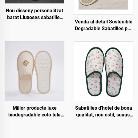
Nou disseny personalitzat
barat Lluxoses sabatilles
Venda al detall Sostenible
desechables per a
Degradable Sabatilles per
habitacions d'hotel i spa
a Hotel i Companyies
per a línies aèries i hotels
Aèries Sabatilles
ecològiques Sabatilles de
cotó i llenç per a homes i
dones
Millor producte luxe
Sabatilles d'hotel de bona
biodegradable cotó tela
qualitat, nou estil, suaus,
fons de pasta sabatilles
ecològiques i
d'hotel amb logotip
biodegradables, sabatilles
personalitzat per a hotel i
ecològiques per a