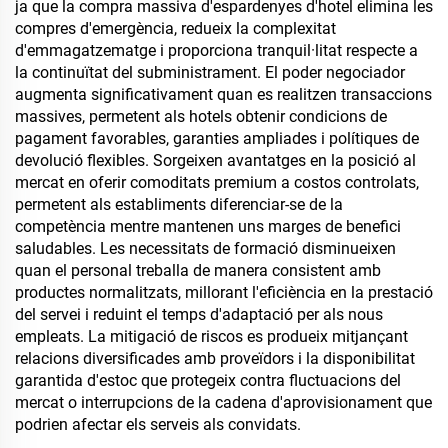
ja que la compra massiva d'espardenyes d'hotel elimina les
compres d'emergència, redueix la complexitat
d'emmagatzematge i proporciona tranquil·litat respecte a
la continuïtat del subministrament. El poder negociador
augmenta significativament quan es realitzen transaccions
massives, permetent als hotels obtenir condicions de
pagament favorables, garanties ampliades i polítiques de
devolució flexibles. Sorgeixen avantatges en la posició al
mercat en oferir comoditats premium a costos controlats,
permetent als establiments diferenciar-se de la
competència mentre mantenen uns marges de benefici
saludables. Les necessitats de formació disminueixen
quan el personal treballa de manera consistent amb
productes normalitzats, millorant l'eficiència en la prestació
del servei i reduint el temps d'adaptació per als nous
empleats. La mitigació de riscos es produeix mitjançant
relacions diversificades amb proveïdors i la disponibilitat
garantida d'estoc que protegeix contra fluctuacions del
mercat o interrupcions de la cadena d'aprovisionament que
podrien afectar els serveis als convidats.