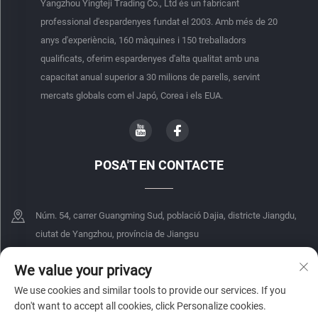
Yangzhou Yingteji Trading Co., Ltd és un fabricant
professional d'espardenyes fundat el 2003. Amb més de 20
anys d'experiència, 160 màquines i 150 treballadors
qualificats, oferim espardenyes d'alta qualitat amb una
capacitat anual superior a 30 milions de parells, servint
mercats globals com el Japó, Corea i els EUA.
POSA'T EN CONTACTE
Núm. 54, carrer Guangming Sud, població Dajia, districte Jiangdu,
ciutat de Yangzhou, província de Jiangsu
+86-18068849339
We value your privacy
We use cookies and similar tools to provide our services. If you
[email protected]
don't want to accept all cookies, click Personalize cookies.