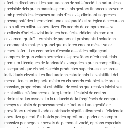
afecten directament les puntuacions de satisfacció. La naturalesa
previsible dels preus massius permet als gestors financers preveure
amb precisió les despeses anuals d'esllavis, eliminant sorpreses
pressupostàries i permetent una assignació estratègica de recursos
cap a altres millores operatives. Els acords de compra massiva
d'esllavis d'hotel sovint inclouen beneficis addicionals com ara
enviament gratuït, terminis de pagament prolongats i solucions
d'emmagatzematge a granel que milloren encara més el valor
general ofert. Les economies d'escala assolides mitjançant
compres de gran volum permeten als proveïdors oferir materials
premium i tècniques de fabricació avançades a preus competitius,
assegurant que els hotels rebin productes superiors sense preus
individuals elevats. Les fluctuacions estacionals i la volatilitat del
mercat tenen un impacte mínim en els acords establerts de preus
massius, proporcionant estabilitat de costos que recolza iniciatives
de planificació financera a llarg termini. L'estalvi de costos
administratius associat a la reducció de la freqüència de compra,
menys requisits de processament de factures i una gestió de
proveïdors racionalitzada contribueix significativament a l'eficiència
operativa general. Els hotels poden aprofitar el poder de compra
massiva per negociar serveis de personalització, opcions especials