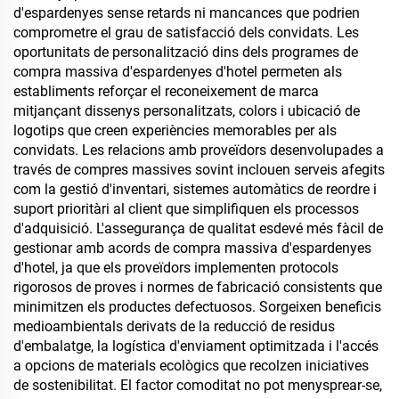
d'espardenyes sense retards ni mancances que podrien
comprometre el grau de satisfacció dels convidats. Les
oportunitats de personalització dins dels programes de
compra massiva d'espardenyes d'hotel permeten als
establiments reforçar el reconeixement de marca
mitjançant dissenys personalitzats, colors i ubicació de
logotips que creen experiències memorables per als
convidats. Les relacions amb proveïdors desenvolupades a
través de compres massives sovint inclouen serveis afegits
com la gestió d'inventari, sistemes automàtics de reordre i
suport prioritàri al client que simplifiquen els processos
d'adquisició. L'assegurança de qualitat esdevé més fàcil de
gestionar amb acords de compra massiva d'espardenyes
d'hotel, ja que els proveïdors implementen protocols
rigorosos de proves i normes de fabricació consistents que
minimitzen els productes defectuosos. Sorgeixen beneficis
medioambientals derivats de la reducció de residus
d'embalatge, la logística d'enviament optimitzada i l'accés
a opcions de materials ecològics que recolzen iniciatives
de sostenibilitat. El factor comoditat no pot menysprear-se,