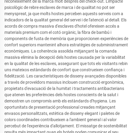
reconeixement de la marca molt després del check-out. L'impacte
psicològic de rebre esclaves de marca i de qualitat no pot ser
menyspreat, ja que molts hostes perceben aquests serveis com a
indicadors de la qualitat general del servei i de l'atenció al detall. Els
acords de compra massiva d'esclaves d'hotel ofereixen accés a
materials premium com el cotó orgànic, la fibra de bambú i
components de fusta de memòria que proporcionen experiències de
confort superiors mantenint alhora estratègies de subministrament
econòmiques. La coherència assolida mitjançant la comanda
massiva elimina la decepció dels hostes causada per la variabilitat
en la qualitat de les esclaves, assegurant que tots els visitants rebin
uns mateixos estàndards de confort que construeixen confiança i
fidelització. Les característiques de disseny avançades disponibles
a través de proveïdors massius inclouen construcció ergonòmica,
propietats d'evacuació de la humitat i tractaments antibacterians
que atenen les preferències dels hostes conscients de la salut i
demostren un compromís amb els estàndards d'hygiena. Les
oportunitats de presentació professional creades mitjançant
envasos personalitzats, estètica de disseny elegant i paletes de
colors coordinades contribueixen a l'ambient general i al valor
percebut de l'experiència d'allotjament. El missatge de sostenibilitat
resulta més impactant quan els hotels poden comunicar el seu