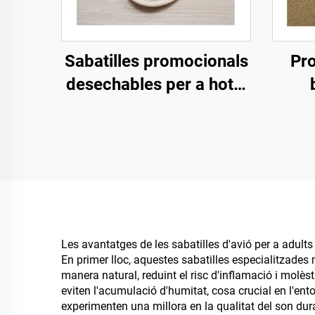
Sabatilles promocionals
Pro
desechables per a hotel
ecològiques per a venda
perso
al por major, sabatilles
su
d'hotel per a passatgers
e
de companyies aèries
cò
Les avantatges de les sabatilles d'avió per a adults
En primer lloc, aquestes sabatilles especialitzades 
manera natural, reduint el risc d'inflamació i molèst
eviten l'acumulació d'humitat, cosa crucial en l'ent
experimenten una millora en la qualitat del son dur