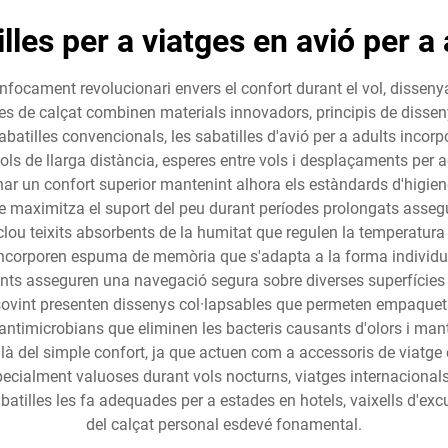
lles per a viatges en avió per a
enfocament revolucionari envers el confort durant el vol, disseny
es de calçat combinen materials innovadors, principis de disseny
 sabatilles convencionals, les sabatilles d'avió per a adults inco
ls de llarga distància, esperes entre vols i desplaçaments per a
onar un confort superior mantenint alhora els estàndards d'higie
e maximitza el suport del peu durant períodes prolongats asseg
clou teixits absorbents de la humitat que regulen la temperatura i
incorporen espuma de memòria que s'adapta a la forma individual 
cants asseguren una navegació segura sobre diverses superfícies d
ovint presenten dissenys col·lapsables que permeten empaquetar
timicrobians que eliminen les bacteris causants d'olors i manten
là del simple confort, ja que actuen com a accessoris de viatge 
cialment valuoses durant vols nocturns, viatges internacionals 
abatilles les fa adequades per a estades en hotels, vaixells d'excu
del calçat personal esdevé fonamental.