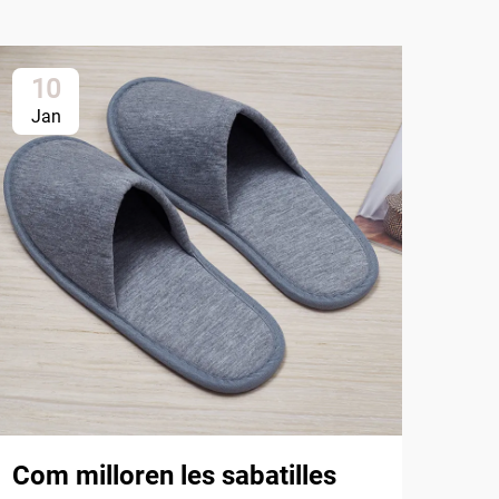
10
2
Jan
Ja
Qui
sab
còm
Com milloren les sabatilles
El s