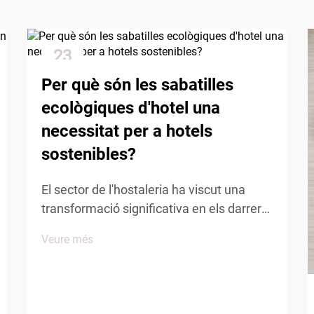
23
Dec
Per què són les sabatilles
ecològiques d'hotel una
necessitat per a hotels
sostenibles?
El sector de l'hostaleria ha viscut una
transformació significativa en els darrers
anys, amb la sostenibilitat convertint-se
Veure més
en un pilare de les operacions hoteleres
modernes. Els hotels del món sencer
reconeixen que la responsabilitat
ambiental no és només una tendència,