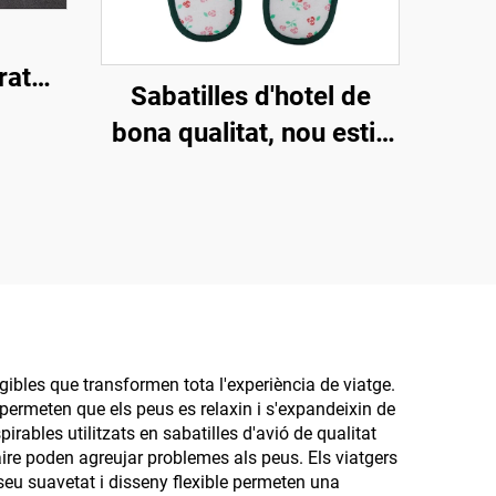
rat
Sabatilles d'hotel de
les
bona qualitat, nou estil,
r a
suaus, ecològiques i
 i spa
biodegradables,
s i
sabatilles ecològiques
per a companyies aèries
gibles que transformen tota l'experiència de viatge.
e permeten que els peus es relaxin i s'expandeixin de
irables utilitzats en sabatilles d'avió de qualitat
'aire poden agreujar problemes als peus. Els viatgers
seu suavetat i disseny flexible permeten una