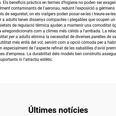
. Els beneficis pràctics en termes d'higiene no poden ser exagerat
ialment contaminants de l'aeronau, reduint l'exposició a gèrmens 
ls de seguretat, on els viatgers poden posar-se-les i treure-se-
er a adults tenen dissenys compactes i plegables que ocupen un
propietats de regulació tèrmica ajuden a mantenir una comoditat
a airegondicionats com a climes més càlids a l'arribada. La relac
alitat per a adults elimina la necessitat de diverses parelles de s
utilitat més enllà del vol, servint com a opció còmoda per a habita
en especialment de l'aspecte refinat de les sabatilles d'avió p
ges d'empresa. La durabilitat dels models ben construïts assegur
uportants ni l'atractiu estètic.
Últimes notícies