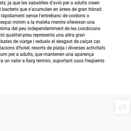
s, ja que les sabatilles d'avió per a adults creen
i bacteris que s'acumulen en àrees de gran trànsit.
les ràpidament sense l'entrebanc de cordons o
 espai mínim a la maleta mentre ofereixen una
 òptima del peu independentment de les condicions
ió qualitat-preu representa una altra gran
abates de viatge i redueix el desgast de calçat car.
cions d'hotel, resorts de platja i diverses activitats
remium per a adults, que mantenen una aparença
a un valor a llarg termini, suportant usos freqüents