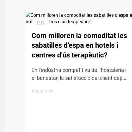
05
Dec
Com milloren la comoditat les
sabatilles d'espa en hotels i
centres d'ús terapèutic?
En l’indústria competitiva de l’hostaleria i
el benestar, la satisfacció del client depèn
en gran mesura de l’atenció als detalls i
Veure més
les comoditats. Entre els nombrosos
elements que influeixen en l’experiència
del client, les sabatilles d’espa tenen un
paper clau per crear una sensació de...