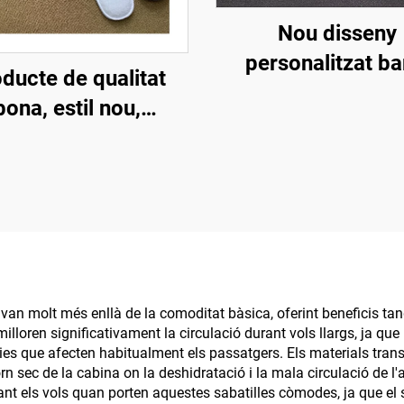
Nou disseny
personalitzat ba
ducte de qualitat
Lluxoses sabatil
bona, estil nou,
desechables pe
nalització, esportiu
habitacions d'hotel
au i antilliscant,
per a línies aèrie
sportiu d'aviació
hotels
mode, esportius
d'hotel de luxe
desposables
 van molt més enllà de la comoditat bàsica, oferint beneficis tan
milloren significativament la circulació durant vols llargs, ja qu
ies que afecten habitualment els passatgers. Els materials transp
orn sec de la cabina on la deshidratació i la mala circulació de l
ant els vols quan porten aquestes sabatilles còmodes, ja que el 