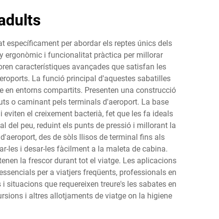
 adults
at específicament per abordar els reptes únics dels
 ergonòmic i funcionalitat pràctica per millorar
rporen característiques avançades que satisfan les
eroports. La funció principal d'aquestes sabatilles
ne en entorns compartits. Presenten una construcció
uts o caminant pels terminals d'aeroport. La base
 eviten el creixement bacterià, fet que les fa ideals
del peu, reduint els punts de pressió i millorant la
'aeroport, des de sòls llisos de terminal fins als
-les i desar-les fàcilment a la maleta de cabina.
en la frescor durant tot el viatge. Les aplicacions
essencials per a viatjers freqüents, professionals en
i situacions que requereixen treure's les sabates en
rsions i altres allotjaments de viatge on la higiene