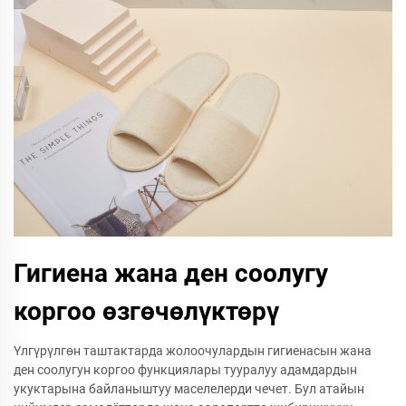
Гигиена жана ден соолугу
коргоо өзгөчөлүктөрү
Үлгүрүлгөн таштактарда жолоочулардын гигиенасын жана
ден соолугун коргоо функциялары тууралуу адамдардын
укуктарына байланыштуу маселелерди чечет. Бул атайын