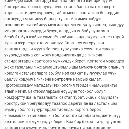
кийимдер самолёттордо жана аэропортто жибиришүүчү
бактериялар, саңыраукүлчүлөр жана башка патогендерге
каршы активдүү күрөшүп, табан менен ласталган беттердин
ортосунда маанилүү барьер түзөт. Антимикробдук
технологиясы кийилүү мезгилинде үзгүлтүксүз иштеп, зыяндуу
микроорганизмдерди бузуп, алардын көбөйүшүнө жол
бербейт; бул жабык самолёт кабинасында, жумушка тез тарай
турган жерлерде өтө маанилүү. Сапаттуу үлгүрүлгөн
таштактардын жууга болоор түрү узакка созулган саякат
учурунда жана көп жолу колдонулганда да гигиена
стандарттарын сактоого мүмкүндүк берет. Көптөгөн моделдер
жеке тазаланып же алмаштырылышы мүмкүн болгон алынып
коюлган стелькаларга ээ, бул көп саякат кылуучулар үчүн
баалуу кошумча гигиена контролүн камсыз кылат.
Прогрессивдүү матадагы технология териден чылбыракты
алып кетип, бактериялардын өсүшүнө тоскоол болуп,
комфортту жана тазалыкты сактап турат. Жабык муундагы
конструкция регулярдуу тазалоо дарегинде да ласталышы
мүмкүн болгон учурлардан табанды коргоп, бирок
ылымыктын жиналышын болотконго карабастан, жетиштүү
вентиляцияга мүмкүндүк берет. Кээ бир бажытта үлгүрүлгөн
таштактар кумуш иондорун колдонушат, алар көп жолу