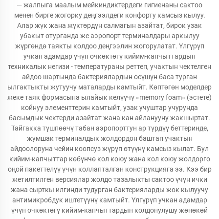
— жалпыга маалым мейкиндиктердеги гигиенаны сактоо
менен бирге жогорку деңгээлдеги конфорту камсыз кылуу.
Алар жүк жана жүктөрдүн салмагын азайтат, бирок узак
убакыт отурганда же аэропорт терминалдары аркылуу
жүргөндө таякты колдоо деңгээлин жогорулатат. Үлгүрүп
учкан адамдар үчүн очкөктөгү кийим-капчыттардын
техникалык негизи - температураны реттеп, учактын чектелген
айдоо шартында бактериялардын өсүшүн баса турган
ылгактыкты жутуучу маталарды камтыйт. Көптөгөн моделдер
жеке таяк формасына ылайык келүүчү «memory foam» (эстете)
койнуу элементтерин камтыйт, узак учуштар учурунда
басымдык чектерди азайтат жана кан айланууну жакшыртат.
Тайгакка түшпөөчү табан аэропорттун ар түрдүү беттеринде,
жумшак терминалдык жолдордон баштап учактын
айдоолоруна чейин коопсуз жүрүп өтүүнү камсыз кылат. Бул
кийим-капчыттар көбүнчө кол коюу жана кол коюу жолдорго
оңой пакеттелүү үчүн коллапталган конструкцияга ээ. Кээ бир
жетилтилген версиялар жолдо тазалыкты сактоо үчүн ички
жана сырткы илгинди тудурган бактерияларды жок кылуучу
антимикробдук иштетүүнү камтыйт. Үлгүрүп учкан адамдар
үчүн очкөктөгү кийим-капчыттардын колдонулушу жөнөкөй