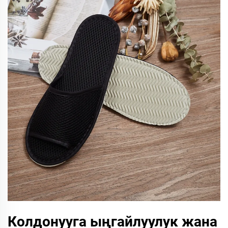
Колдонууга ыңгайлуулук жана