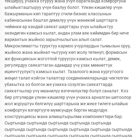
текшерүү, учакка отуруу жана учуп баратканда комфортуна
ылайыкташтыруу үчүн баалуу болот. Үлкөн кишилер үчүн
бажырманын көп тараптуу стили бизнес классынын
кабинасынан баштап демалуу үчүн жөнөкөй шарттарга
чейинки ар кандай саякат шарттары үчүн ылайыктуу
экендигин камсыз кылат, андан улам аяк кийимдин бир нече
вариантын жыйноо зарылчылыгын алып салат.
Микроклиматты туруктуу кармоо учурлардын тымызын оруу,
жыйноо жана жыйнап чыгууну көп жолу төтөнүп, формасын
же функциясын жоготпой туруусун камсыз кылат, демек,
регулярдуу саякаттаган адамдар үчү узак мөөнөттүк
ишенчтүүлүктү камсыз кылат. Тазалоого жана кургутоого
жеңил талап койгон талаптар соединенияларында чектелген
убакытка ээ болгон же узакка созулган саякаттарда
саякатчылар үчү маанилүү өзгөчөлүктөр болуп саналат. Кээ
бир үлгүлөрдө үлкөн кишилер үчүн учакка арналган шетоолор
жол жүрүштүн белгилүү шарттарына же жеке тилеге ылайык
комфортун өзгөртүүгө мүмкүндүк берген модулдук
конструкциясы жана алмаштырылма компоненттери бар.
Сыртында сыртында сыртында сыртында сыртында
сыртында сыртында сыртында сыртында сыртында сыртында
сыртында сыртында сыртында сыртында сыртында сыртында