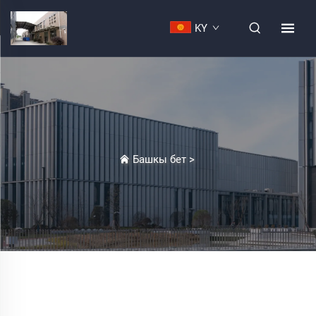
KY
Башкы бет
>