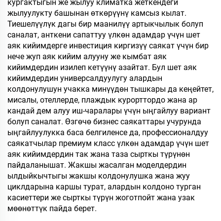
кургактыгын же жылуу климатка жеткендеги
жылуулукту башынан өткөрүүнү камсыз кылат.
Тиешелүүлүк дагы бир маанилүү артыкчылык болуп
саналат, анткени сапаттуу үлкөн адамдар үчүн шет
аяк кийимдерге инвестиция киргизүү саякат үчүн бир
нече жуп аяк кийим алууну же кымбат аяк
кийимдердин изилеп кетүүнү азайтат. Бул шет аяк
кийимдердин универсалдуулугу алардын
колдонулушун учакка минүүдөн тышкары да кеңейтет,
мисалы, отеллерде, плаждык курорттордо жана ар
кандай дем алуу иш-чаралары үчүн ыңгайлуу вариант
болуп саналат. Өзгөчө бизнес саякаттары учурунда
ыңгайлуулукка баса белгиленсе да, профессионалдуу
саякатчылар премиум класс үлкөн адамдар үчүн шет
аяк кийимдердин так жана таза сырткы түрүнөн
пайдаланышат. Жакшы жасалган моделдердин
ылдыйкычтыгы жакшы колдонулушка жана жуу
циклдарына каршы турат, алардын колдоно турган
касиеттери же сырткы түрүн жоготпойт жана узак
мөөнөттүк пайда берет.