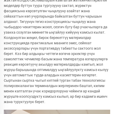
жактан колдоо системаларын камтыган жеткинчилтирилген
моделдер буттун туура тургузууну сактап, жүрөктүн
фасциясына көрсөтүлгөн чыңалууну азайтат жана
сейахаттын көп учурларында байкалган буттун чарышын
алданат. Тигүүнүн тегиз конструкциясы чыңалуу жана
чыбырдоо чекиттерин жоюп, сезгич буту бар учакчыларга да
узакка созулган мөөнөттө ыңгайлуу кийүүнү камсыз кылат.
Колдонулган жеңил, бирок берекеттүү материалдар
конструкцияда практикалык мааниге эмес, сейяхат
аксессуарлары үчүн портативдүү табиатты сактоого жол
берет. Кээ бир алдыңкы четтеги өзгөчө эркектер үчүн
самолеттик чечмелер басым жана температура өзгөрүүлөргө
реакция көрсөтүүчү акылдуу материалдарды камтып, жол
жүрүш барышында оптималдуу ыңгайлуулукту камсыз кылуу
үчүн автоматтык түрдө алардын касиеттерин өзгөртөт.
Сыртынан сыртка чыгып кетпей турган табан технологиясы
полировкаланган терминалдын жерлеринен баштап, килим
менен капталган учак коридорлоруна чейинги ар кандай
жүрүштө коопсуздукту камсыз кылып, ар бир кадамга ишенч
жана туруктуулук берет.