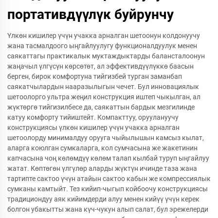
портативдүүлүк буйрунчу
Үлкөн кишилер үчүн учакка арналган шетоонун колдонуучу
жана тасмалдоого ыңгайлуулугу функционалдуулук менен
саякаттагы практикалык муктаждыктарды балансталоонун
жаңачыл үлгүсүн көрсөтөт, ал эффективдүүлүккө баасын
берген, бирок комфортуна тийгизбей турган заманбап
саякатчылардын нааразылыгын чечет. Бул инновациялык
шетоолорго ультра жеңил конструкция иштеп чыкылган, ал
жүктөргө тийгизилбесе да, саякаттын бардык мезгилинде
катуу комфорту тийиштейт. Компакттуу, оруулануучу
конструкциясы үлкөн кишилер үчүн учакка арналган
шетоолорду минималдуу орууга чыйылышын камсыз кылат,
аларга коюлган сумкаларга, кол сумчасына же жакетинин
капчасына чоң көлөмдүү көлөм талап кылбай туруп ыңгайлуу
жатат. Көптөгөн үлгүлөр аларды жүктүн ичинде таза жана
тартипте сактоо үчүн атайын сактоо кабын же компрессиялык
сумканы камтыйт. Тез кийип-чыгып койбоочу конструкциясы
традициондуу аяк кийимдерди алуу менен кийүү үчүн керек
болгон убакытты жана күч-чукун алып салат, бул эрежелерди