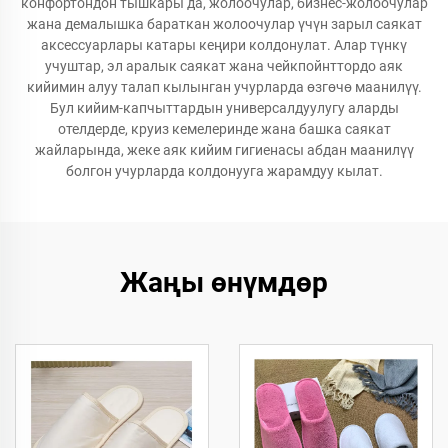
конфортондон тышкары да, жолоочулар, бизнес-жолоочулар
жана демалышка бараткан жолоочулар үчүн зарыл саякат
аксессуарлары катары кеңири колдонулат. Алар түнкү
учуштар, эл аралык саякат жана чейкпойнттордо аяк
кийимин алуу талап кылынган учурларда өзгөчө маанилүү.
Бул кийим-капчыттардын универсалдуулугу аларды
отелдерде, круиз кемелеринде жана башка саякат
жайларында, жеке аяк кийим гигиенасы абдан маанилүү
болгон учурларда колдонууга жарамдуу кылат.
Жаңы өнүмдөр