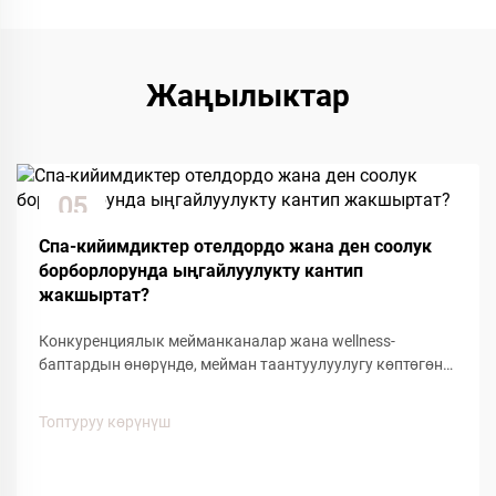
Жаңылыктар
05
Dec
Спа-кийимдиктер отелдордо жана ден соолук
борборлорунда ыңгайлуулукту кантип
жакшыртат?
Конкуренциялык мейманканалар жана wellness-
баптардын өнөрүндө, мейман таантуулуулугу көптөгөн
деталдарга жана ыңгайлуулуктагы буюмдарга
байланыштуу. Мейман тажрыйбасына таасирин
Топтуруу көрүнүш
тийгизген көптөгөн факторлордун ичинен, спа кийимдер
меймандардын ыңгайлуулугунун...