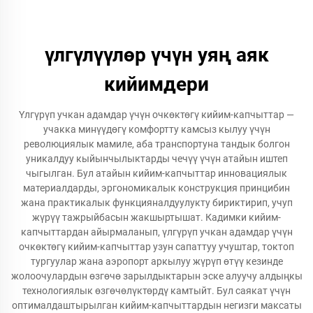
үлгүлүүлөр үчүн уяң аяк
кийимдери
Үлгүрүп учкан адамдар үчүн очкөктөгү кийим-капчыттар —
учакка минүүдөгү комфортту камсыз кылуу үчүн
революциялык мамиле, аба транспортуна тандык болгон
уникалдуу кыйынчылыктарды чечүү үчүн атайын иштеп
чыгылган. Бул атайын кийим-капчыттар инновациялык
материалдарды, эргономикалык конструкция принцибин
жана практикалык функцияналдуулукту бириктирип, учуп
жүрүү тажрыйбасын жакшыртышат. Кадимки кийим-
капчыттардан айырмаланып, үлгүрүп учкан адамдар үчүн
очкөктөгү кийим-капчыттар узун сапаттуу учуштар, токтоп
тургуулар жана аэропорт аркылуу жүрүп өтүү кезинде
жолоочулардын өзгөчө зарылдыктарын эске алуучу алдыңкы
технологиялык өзгөчөлүктөрдү камтыйт. Бул саякат үчүн
оптималдаштырылган кийим-капчыттардын негизги максаты