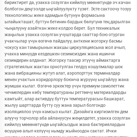
бириктирет да, узакка созулган кийилүү мөөнөтүндө эч качан
болбогон деңгээлде ыңгайлуулукту түзөт. Эсте сактоочу тозуу
технологиясы жеке адамдын бутунун формасына
ылайыкташат, буттун бетинин бардык бөлүгүнө тең дарылган
чыңалууну азайткан жеке колдоо берет. Бул техникалык
жаңылык узакка созулган учуштарда сааттар бою отурган
учакчылар үчүн өзгөчө пайдалуу, анткени жогорку басмы
чокусу кан тамырынын жакшы циркуляциясына жол ачып,
учакка минүүдө кездешкен сезимсиздик жана ишинчи
сезимдерин алданат. Жогорку таасир этүүчү аймактарга
стратегиялык жактан орнотулган гелдүү кошулмалар шок
жана вибрацияны жутуп алат, аэропорттук терминалдар
менен учактын коридорлору боюнча жүрүүнү ыңгайлуу жана
жумшак кылат. Өзгөчө эркектер үчүн премиум самолеттик
чечмелердин көбү температураны реттөөчү материалдарды
камтыйт, алар активдүү буттун температурасын башкарат,
жылуу шарттарда бутту суу жана зарыл болгондо
изоляциялоо үчүн камсыз кылат. Дизайнга киргизилген дем
алуучу торчолор аба айлануусун жеңилдетет, узакка созулган
кийилүү мөөөнөтүндө ыңгайсыздык жана бактериялардын
өсүшүнө алып келүүчү нымду жыйноодон сактат. Ички