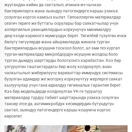
жуугандан кийин да сакталып, ичинки ич-чычкан
бактерияларга жана зыяндуу патогендерге каршы узакка
созулган коргоо камсыз кылат. Гипоаллерген материалдар
сезгич териге же буттагы оорулары бар саякатчылар үчүн
аллергиялык реакциялардын коркунучун минималдуу
деңгээлде кармоого мүмкүндүк берет. Тигилбей түзүлгөн ички
бөлүгү тигүүлөрдө жана айырмаларда жинала турган
бактериялардын өсүшүнө тоскоол болот, ал эми тез кургап
турган материалдар микробдордун өсүшүнө жолдош боло
турган дымдуу шарттарды болотконго карабастан. Кээ бир
үлгүрүлгөн таштактардагы бир жолу колдонулуп, анан
чалкытылып жиберилүүчү варианттар иммундук системасы
бузулган адамдар же жогорку коркунучтуу жерлерге саякат
кылуучулар үчүн гана идеалдуу гигиеналык гарантия берет.
Кээ бир модельдерде колдонулган УК-ге туруштуу
материалдар түрдүү табият шарттарында узакка созулган
таасир этсе да, антимикробдук кесимдердин бүтүндүгүн
сактап, зыяндуу патогендерге каршы кошумча коргоо
көрсөтөт.