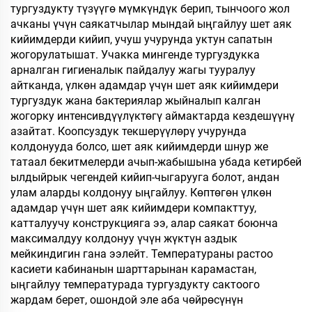
тургуздукту түзүүгө мүмкүндүк берип, тынчоого жол
ачканы үчүн саякатчылар мындай ыңгайлуу шет аяк
кийимдерди кийип, учуш учурунда уктун сапатын
жогорулатышат. Учакка мингенде тургуздукка
арналган гигиеналык пайдалуу жагы тууралуу
айтканда, үлкөн адамдар үчүн шет аяк кийимдери
тургуздук жана бактериялар жыйналып калган
жогорку интенсивдүүлүктөгү аймактарда кездешүүнү
азайтат. Коопсуздук текшерүүлөрү учурунда
колдонууда болсо, шет аяк кийимдерди шнур же
татаал бекитмелерди ачып-жабышына убада кетирбей
ылдыйрык чегендей кийип-чыгарууга болот, андан
улам аларды колдонуу ыңгайлуу. Көптөгөн үлкөн
адамдар үчүн шет аяк кийимдери компакттуу,
катталуучу конструкцияга ээ, алар саякат боюнча
максималдуу колдонуу үчүн жүктүн аздык
мейкиндигин гана ээлейт. Температураны растоо
касиети кабинанын шарттарынан карамастан,
ыңгайлуу температурада тургуздукту сактоого
жардам берет, ошондой эле аба чөйрөсүнүн