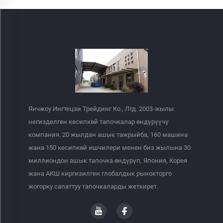
Янчжоу Ингтецзи Трейдинг Ко., Лтд. 2003-жылы
негизделген кесипкөй тапочкалар өндүрүүчү
компания. 20 жылдан ашык тажрыйба, 160 машина
жана 150 кесипкөй ишчилери менен биз жылына 30
миллиондон ашык тапочка өндүрүп, Япония, Корея
жана АКШ киргизилген глобалдык рынокторго
жогорку сапаттуу тапочкаларды жеткирет.