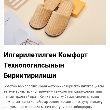
Илгерилетилген Комфорт
Технологиясынын
Бириктирилиши
Боготоо технологиясынын жеткинчилтирилген интеграциясы
өзгөчө эркектер үчүн премиум самолеттин кийимдерин гана
чечмелерден айырат. Көп катмарлуу басма системаларын
камтыган жаңы дизайндар эстете жасалган тозуучу, гельдүү
кошулмалар жана аба менен толтурулган табандарды