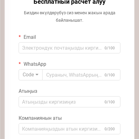
Бесплатный расчёт алуу
Биздин өкүлдөрүбүз сиз менен жакын арада
байланышат.
Email
0/100
WhatsApp
Code
0/100
Атыңыз
0/100
Компаниянын аты
0/200