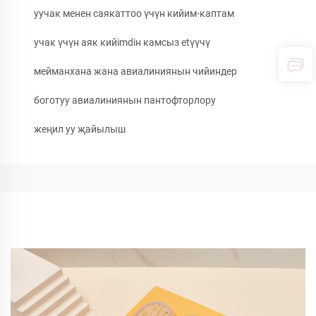
уучак менен саякаттоо үчүн кийим-каптам
учак үчүн аяк кийimdiн камсыз etүүчү
мейманхана жана авиалиниянын чийиндер
боготуу авиалиниянын пантофторлору
жеңил уу җайылыш