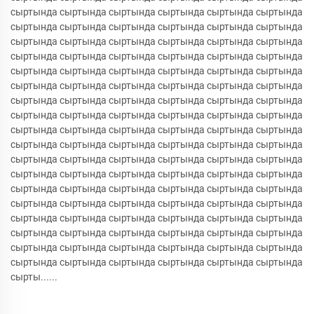
сыртында сыртында сыртында сыртында сыртында сыртында
сыртында сыртында сыртында сыртында сыртында сыртында
сыртында сыртында сыртында сыртында сыртында сыртында
сыртында сыртында сыртында сыртында сыртында сыртында
сыртында сыртында сыртында сыртында сыртында сыртында
сыртында сыртында сыртында сыртында сыртында сыртында
сыртында сыртында сыртында сыртында сыртында сыртында
сыртында сыртында сыртында сыртында сыртында сыртында
сыртында сыртында сыртында сыртында сыртында сыртында
сыртында сыртында сыртында сыртында сыртында сыртында
сыртында сыртында сыртында сыртында сыртында сыртында
сыртында сыртында сыртында сыртында сыртында сыртында
сыртында сыртында сыртында сыртында сыртында сыртында
сыртында сыртында сыртында сыртында сыртында сыртында
сыртында сыртында сыртында сыртында сыртында сыртында
сыртында сыртында сыртында сыртында сыртында сыртында
сыртында сыртында сыртында сыртында сыртында сыртында
сыртында сыртында сыртында сыртында сыртында сыртында
сырты......