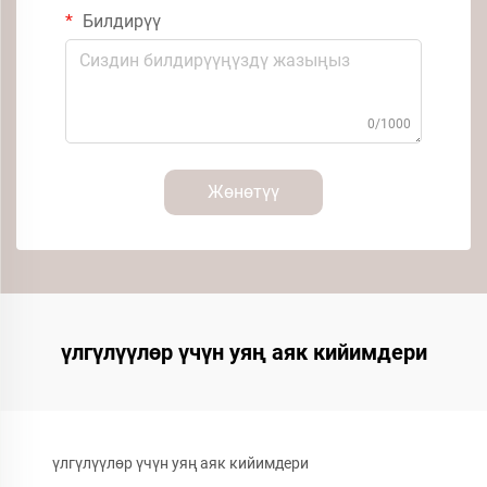
Билдирүү
0/1000
Жөнөтүү
үлгүлүүлөр үчүн уяң аяк кийимдери
үлгүлүүлөр үчүн уяң аяк кийимдери