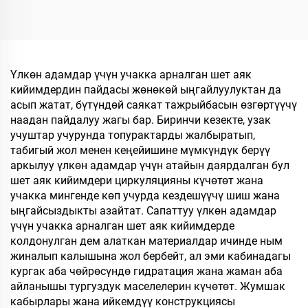
кетүүчү, жогорку
Кийимдер
сапаттагы жумшалакча,
Авиакомпаниялар үчүн
убактылуу пайдалануу
Мейманкана үчүн
үчүн мейманханалар
жана авиакомпаниялар
Үлкөн адамдар үчүн учакка арналган шет аяк
үчүн жумшалакча
кийимдердин пайдасы жөнөкөй ыңгайлуулуктан да
асып жатат, бүтүндөй саякат тажрыйбасын өзгөртүүчү
наадан пайдалуу жагы бар. Биринчи кезекте, узак
учуштар учурунда топурактарды жалбыратып,
табигый жол менен кеңейишине мүмкүндүк берүү
аркылуу үлкөн адамдар үчүн атайын даярдалган бул
шет аяк кийимдери циркуляцияны күчөтөт жана
учакка мингенде көп учурда кездешүүчү шиш жана
ыңгайсыздыкты азайтат. Сапаттуу үлкөн адамдар
үчүн учакка арналган шет аяк кийимдерде
колдонулган дем алаткан материалдар ичинде ным
жиналып калышына жол бербейт, ал эми кабинадагы
кургак аба чөйрөсүндө гидратация жана жаман аба
айланышы тургуздук маселелерин күчөтөт. Жумшак
кабырлары жана ийкемдүү конструкциясы