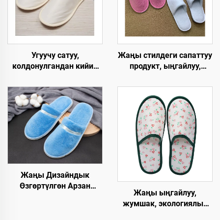
Угуучу сатуу,
Жаңы стилдеги сапаттуу
колдонулгандан кийин
продукт, ыңгайлуу,
чөпкө айлануучу,
жумшак, сыртынан
мейманхана үчүн,
кыймылбаган, бир
экологияга жардамдуу,
жолго тийиштүү люкс
авиакомпаниялар үчүн
отелиндеги шеттерди
мейман панчыгы
такталоо
Жаңы Дизайндык
Өзгөртүлгөн Арзан
Жаңы ыңгайлуу,
Мейманкана Бөлмөсү
жумшак, экологиялык
Люкс Спа Бир Жолго
таза, тез бузулуп
Колдонулган Этек-