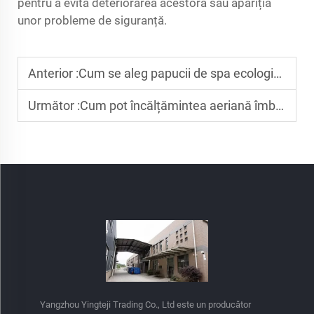
pentru a evita deteriorarea acestora sau apariția
unor probleme de siguranță.
Anterior :
Cum se aleg papucii de spa ecologici pentru spa-uri de lux?
Următor :
Cum pot încălțămintea aeriană îmbunătăți serviciul de business și prima clasă?
Yangzhou Yingteji Trading Co., Ltd este un producător