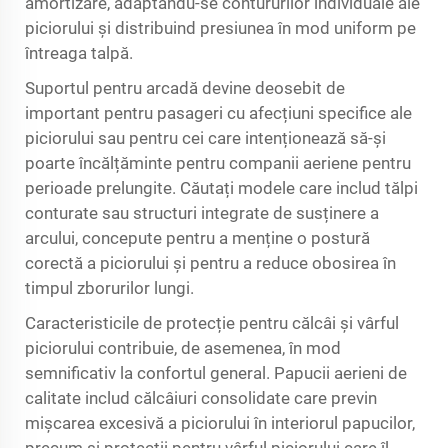
amortizare, adaptându-se contururilor individuale ale
piciorului și distribuind presiunea în mod uniform pe
întreaga talpă.
Suportul pentru arcadă devine deosebit de
important pentru pasageri cu afecțiuni specifice ale
piciorului sau pentru cei care intenționează să-și
poarte
încălțăminte pentru companii aeriene
pentru
perioade prelungite. Căutați modele care includ tălpi
conturate sau structuri integrate de susținere a
arcului, concepute pentru a menține o postură
corectă a piciorului și pentru a reduce obosirea în
timpul zborurilor lungi.
Caracteristicile de protecție pentru călcâi și vârful
piciorului contribuie, de asemenea, în mod
semnificativ la confortul general. Papucii aerieni de
calitate includ călcâiuri consolidate care previn
mișcarea excesivă a piciorului în interiorul papucilor,