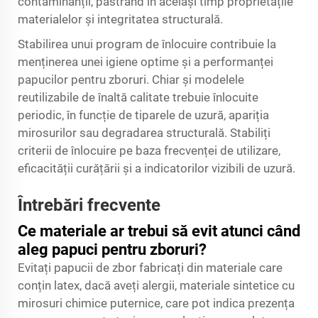
contaminanții, păstrând în același timp proprietățile
materialelor și integritatea structurală.
Stabilirea unui program de înlocuire contribuie la
menținerea unei igiene optime și a performanței
papucilor pentru zboruri. Chiar și modelele
reutilizabile de înaltă calitate trebuie înlocuite
periodic, în funcție de tiparele de uzură, apariția
mirosurilor sau degradarea structurală. Stabiliți
criterii de înlocuire pe baza frecvenței de utilizare,
eficacității curățării și a indicatorilor vizibili de uzură.
Întrebări frecvente
Ce materiale ar trebui să evit atunci când
aleg papuci pentru zboruri?
Evitați papucii de zbor fabricați din materiale care
conțin latex, dacă aveți alergii, materiale sintetice cu
mirosuri chimice puternice, care pot indica prezența