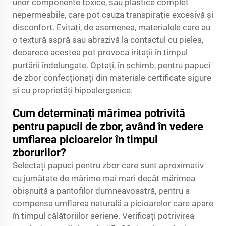
unor componente toxice, sau plastice complet
nepermeabile, care pot cauza transpirație excesivă și
disconfort. Evitați, de asemenea, materialele care au
o textură aspră sau abrazivă la contactul cu pielea,
deoarece acestea pot provoca iritații în timpul
purtării îndelungate. Optați, în schimb, pentru papuci
de zbor confecționați din materiale certificate sigure
și cu proprietăți hipoalergenice.
Cum determinați mărimea potrivită
pentru papucii de zbor, având în vedere
umflarea picioarelor în timpul
zborurilor?
Selectați papuci pentru zbor care sunt aproximativ
cu jumătate de mărime mai mari decât mărimea
obișnuită a pantofilor dumneavoastră, pentru a
compensa umflarea naturală a picioarelor care apare
în timpul călătoriilor aeriene. Verificați potrivirea