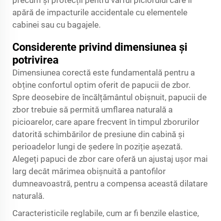
precum și protecții pentru vârful piciorului care îl
apără de impacturile accidentale cu elementele
cabinei sau cu bagajele.
Considerente privind dimensiunea și
potrivirea
Dimensiunea corectă este fundamentală pentru a
obține confortul optim oferit de papucii de zbor.
Spre deosebire de încălțământul obișnuit, papucii de
zbor trebuie să permită umflarea naturală a
picioarelor, care apare frecvent în timpul zborurilor
datorită schimbărilor de presiune din cabină și
perioadelor lungi de ședere în poziție așezată.
Alegeți papuci de zbor care oferă un ajustaj ușor mai
larg decât mărimea obișnuită a pantofilor
dumneavoastră, pentru a compensa această dilatare
naturală.
Caracteristicile reglabile, cum ar fi benzile elastice,