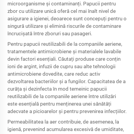
microorganisme și contaminanți. Papucii pentru
zbor cu utilizare unică oferă cel mai înalt nivel de
asigurare a igienei, deoarece sunt concepuți pentru o
singură utilizare și elimină riscurile de contaminare
încrucișată între zboruri sau pasageri.
Pentru papucii reutilizabili de la companiile aeriene,
tratamentele antimicrobiene și materialele lavabile
devin factori esențiali. Căutați produse care conțin
ioni de argint, infuzii de cupru sau alte tehnologii
antimicrobiene dovedite, care reduc activ
dezvoltarea bacteriilor și a fungilor. Capacitatea de a
curăța și dezinfecta în mod temeinic papucii
reutilizabili de la companiile aeriene între utilizări
este esențială pentru menținerea unei sănătăți
adecvate a picioarelor și pentru prevenirea infecțiilor.
Permeabilitatea la aer contribuie, de asemenea, la
igienă, prevenind acumularea excesivă de umiditate,