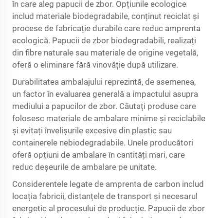
în care aleg papucii de zbor. Opțiunile ecologice
includ materiale biodegradabile, conținut reciclat și
procese de fabricație durabile care reduc amprenta
ecologică. Papucii de zbor biodegradabili, realizați
din fibre naturale sau materiale de origine vegetală,
oferă o eliminare fără vinovăție după utilizare.
Durabilitatea ambalajului reprezintă, de asemenea,
un factor în evaluarea generală a impactului asupra
mediului a papucilor de zbor. Căutați produse care
folosesc materiale de ambalare minime și reciclabile
și evitați învelișurile excesive din plastic sau
containerele nebiodegradabile. Unele producători
oferă opțiuni de ambalare în cantități mari, care
reduc deșeurile de ambalare pe unitate.
Considerentele legate de amprenta de carbon includ
locația fabricii, distanțele de transport și necesarul
energetic al procesului de producție. Papucii de zbor