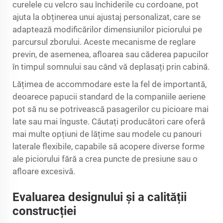
curelele cu velcro sau închiderile cu cordoane, pot
ajuta la obținerea unui ajustaj personalizat, care se
adaptează modificărilor dimensiunilor piciorului pe
parcursul zborului. Aceste mecanisme de reglare
previn, de asemenea, afloarea sau căderea papucilor
în timpul somnului sau când vă deplasați prin cabină.
Lățimea de accommodare este la fel de importantă,
deoarece papucii standard de la companiile aeriene
pot să nu se potrivească pasagerilor cu picioare mai
late sau mai înguste. Căutați producători care oferă
mai multe opțiuni de lățime sau modele cu panouri
laterale flexibile, capabile să acopere diverse forme
ale piciorului fără a crea puncte de presiune sau o
afloare excesivă.
Evaluarea designului și a calității
construcției