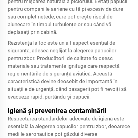
pentru mișcarea naturală a piciorului. Evitați papucii
pentru companiile aeriene cu tălpi excesiv de dure
sau complet netede, care pot crește riscul de
alunecare în timpul turbulențelor sau când vă
deplasați prin cabină.
Rezistența la foc este un alt aspect esențial de
siguranță, adesea neglijat la alegerea papucilor
pentru zbor. Producătorii de calitate folosesc
materiale sau tratamente ignifuge care respectă
reglementările de siguranță aviatică. Această
caracteristică devine deosebit de importantă în
situațiile de urgență, când pasagerii pot fi nevoiți să
evacueze rapid, purtându-și papucii.
Igienă și prevenirea contaminării
Respectarea standardelor adecvate de igienă este
esențială la alegerea papucilor pentru zbor, deoarece
mediile aeronautice pot găzdui diverse