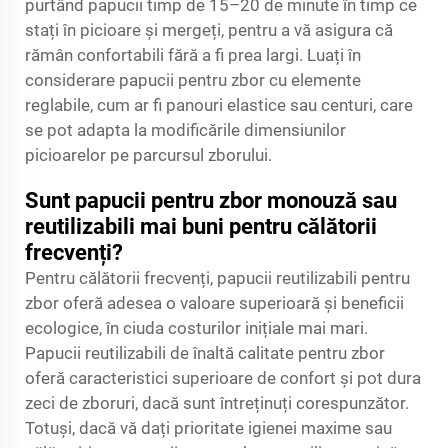
purtând papucii timp de 15–20 de minute în timp ce
stați în picioare și mergeți, pentru a vă asigura că
rămân confortabili fără a fi prea largi. Luați în
considerare papucii pentru zbor cu elemente
reglabile, cum ar fi panouri elastice sau centuri, care
se pot adapta la modificările dimensiunilor
picioarelor pe parcursul zborului.
Sunt papucii pentru zbor monouză sau
reutilizabili mai buni pentru călătorii
frecvenți?
Pentru călătorii frecvenți, papucii reutilizabili pentru
zbor oferă adesea o valoare superioară și beneficii
ecologice, în ciuda costurilor inițiale mai mari.
Papucii reutilizabili de înaltă calitate pentru zbor
oferă caracteristici superioare de confort și pot dura
zeci de zboruri, dacă sunt întreținuți corespunzător.
Totuși, dacă vă dați prioritate igienei maxime sau