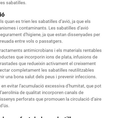
es sabatilles.
ió
quan es trien les sabatilles d’avió, ja que els
anismes i contaminants. Les sabatilles d’avió
ssegurament d’higiene, ja que estan dissenyades per
creuada entre vols o passatgers.
s tractaments antimicrobians i els materials rentables
oductes que incorporin ions de plata, infusions de
trastades que redueixin activament el creixement
nfectar completament les sabatilles reutilitzables
nir una bona salut dels peus i prevenir infeccions.
e en evitar l’acumulació excessiva d’humitat, que pot
d’aerolínia de qualitat incorporen canals de
 dissenys perforats que promouen la circulació d’aire
d’ús.