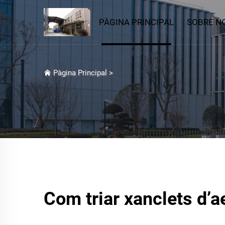
PÀGINA PRINCIPAL
SOBRE N
Pàgina Principal
>
Com triar xanclets d’a