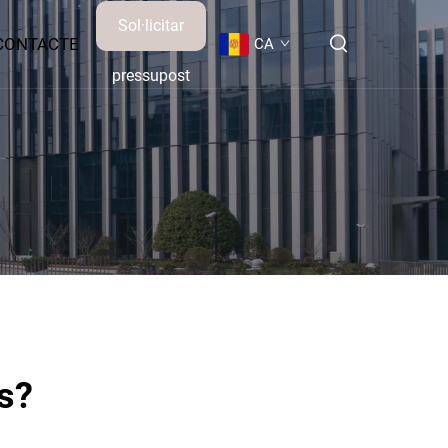
Sol·licitar
CONTACTE
CA
pressupost
es?