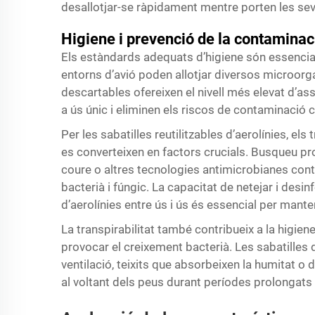
desallotjar-se ràpidament mentre porten les sev
Higiene i prevenció de la contaminac
Els estàndards adequats d’higiene són essencials 
entorns d’avió poden allotjar diversos microorg
descartables ofereixen el nivell més elevat d’a
a ús únic i eliminen els riscos de contaminació 
Per les sabatilles reutilitzables d’aerolínies, el
es converteixen en factors crucials. Busqueu pr
coure o altres tecnologies antimicrobianes con
bacterià i fúngic. La capacitat de netejar i desi
d’aerolínies entre ús i ús és essencial per mante
La transpirabilitat també contribueix a la higien
provocar el creixement bacterià. Les sabatilles 
ventilació, teixits que absorbeixen la humitat o
al voltant dels peus durant períodes prolongats 