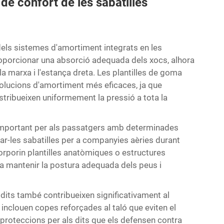
de confort de les sabatilles
els sistemes d'amortiment integrats en les
roporcionar una absorció adequada dels xocs, alhora
la marxa i l'estança dreta. Les plantilles de goma
lucions d'amortiment més eficaces, ja que
istribueixen uniformement la pressió a tota la
 important per als passatgers amb determinades
ar-les
sabatilles per a companyies aèries
durant
rporin plantilles anatòmiques o estructures
n a mantenir la postura adequada dels peus i
s dits també contribueixen significativament al
t inclouen copes reforçades al taló que eviten el
 proteccions per als dits que els defensen contra