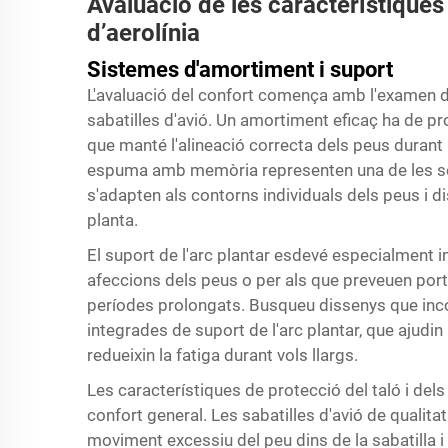
Avaluació de les característiques 
d’aerolínia
Sistemes d'amortiment i suport
L'avaluació del confort comença amb l'examen d
sabatilles d'avió. Un amortiment eficaç ha de p
que manté l'alineació correcta dels peus durant 
espuma amb memòria representen una de les so
s'adapten als contorns individuals dels peus i d
planta.
El suport de l'arc plantar esdevé especialment
afeccions dels peus o per als que preveuen port
períodes prolongats. Busqueu dissenys que inco
integrades de suport de l'arc plantar, que ajudi
redueixin la fatiga durant vols llargs.
Les característiques de protecció del taló i del
confort general. Les sabatilles d'avió de qualita
moviment excessiu del peu dins de la sabatilla i