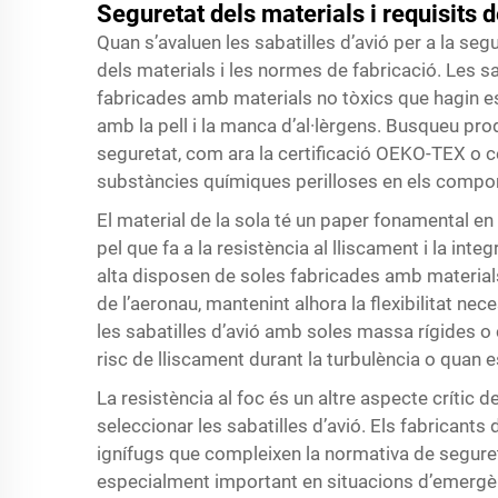
Seguretat dels materials i requisits d
Quan s’avaluen les sabatilles d’avió per a la seg
dels materials i les normes de fabricació. Les sab
fabricades amb materials no tòxics que hagin es
amb la pell i la manca d’al·lèrgens. Busqueu pr
seguretat, com ara la certificació OEKO-TEX o cer
substàncies químiques perilloses en els compon
El material de la sola té un paper fonamental e
pel que fa a la resistència al lliscament i la int
alta disposen de soles fabricades amb material
de l’aeronau, mantenint alhora la flexibilitat ne
les sabatilles d’avió amb soles massa rígides o
risc de lliscament durant la turbulència o quan e
La resistència al foc és un altre aspecte crític 
seleccionar les sabatilles d’avió. Els fabricants
ignífugs que compleixen la normativa de seguret
especialment important en situacions d’emergè