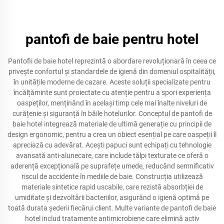
pantofi de baie pentru hotel
Pantofii de baie hotel reprezintă o abordare revoluționară în ceea ce
privește confortul și standardele de igienă din domeniul ospitalității,
în unitățile moderne de cazare. Aceste soluții specializate pentru
încălțăminte sunt proiectate cu atenție pentru a spori experiența
oaspeților, menținând în același timp cele mai înalte niveluri de
curățenie și siguranță în băile hotelurilor. Conceptul de pantofi de
baie hotel integrează materiale de ultimă generație cu principii de
design ergonomic, pentru a crea un obiect esențial pe care oaspeții îl
apreciază cu adevărat. Acești papuci sunt echipați cu tehnologie
avansată anti-alunecare, care include tălpi texturate ce oferă o
aderență excepțională pe suprafețe umede, reducând semnificativ
riscul de accidente în mediile de baie. Construcția utilizează
materiale sintetice rapid uscabile, care rezistă absorbției de
umiditate și dezvoltării bacteriilor, asigurând o igienă optimă pe
toată durata șederii fiecărui client. Multe variante de pantofi de baie
hotel includ tratamente antimicrobiene care elimină activ