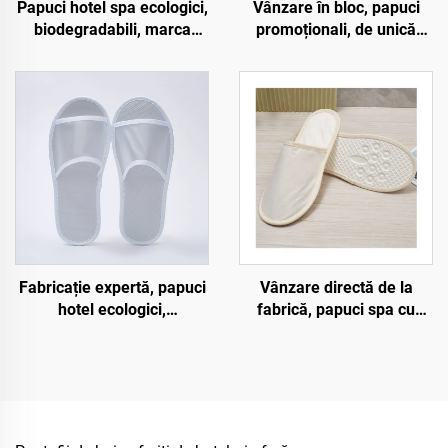
Papuci hotel spa ecologici,
Vânzare în bloc, papuci
biodegradabili, marca
promoționali, de unică
chineză, cu vârf închis și
folosință, ecologici, pentru
talpă din pulp, pantofi de
hotel și companii aeriene,
unică folosință pentru
destinați oaspeților
companii aeriene
Fabricație expertă, papuci
Vânzare directă de la
hotel ecologici,
fabrică, papuci spa cu
biodegradabili, cu vârf
talpă din pulp, ecologici,
deschis, transpirabili,
prietenoși cu mediul, cu
pentru hotel și companii
logo personalizat, papuci
aeriene
de unică folosință pentru
hotel