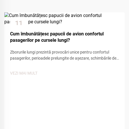
11
Dec
Cum îmbunătățesc papucii de avion confortul
pasagerilor pe cursele lungi?
Zborurile lungi prezintă provocări unice pentru confortul
pasagerilor, perioadele prelungite de așezare, schimbările de
presiune din cabină și mobilitatea redusă afectând starea de
bine a călătorilor. Dintre diversele facilități de confort oferite
VEZI MAI MULT
de companiile aeriene, încălțămintea de casă aeriană...