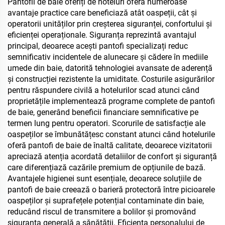
Pantofii de baie oferiți de hoteluri oferă numeroase
avantaje practice care beneficiază atât oaspeții, cât și
operatorii unităților prin creșterea siguranței, confortului și
eficienței operaționale. Siguranța reprezintă avantajul
principal, deoarece acești pantofi specializați reduc
semnificativ incidentele de alunecare și cădere în mediile
umede din baie, datorită tehnologiei avansate de aderență
și construcției rezistente la umiditate. Costurile asigurărilor
pentru răspundere civilă a hotelurilor scad atunci când
proprietățile implementează programe complete de pantofi
de baie, generând beneficii financiare semnificative pe
termen lung pentru operatori. Scorurile de satisfacție ale
oaspeților se îmbunătățesc constant atunci când hotelurile
oferă pantofi de baie de înaltă calitate, deoarece vizitatorii
apreciază atenția acordată detaliilor de confort și siguranță
care diferențiază cazările premium de opțiunile de bază.
Avantajele higienei sunt esențiale, deoarece soluțiile de
pantofi de baie creează o barieră protectoră între picioarele
oaspeților și suprafețele potențial contaminate din baie,
reducând riscul de transmitere a bolilor și promovând
siguranța generală a sănătății. Eficiența personalului de