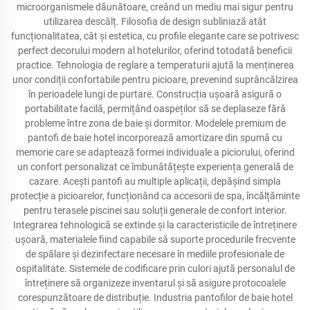
microorganismele dăunătoare, creând un mediu mai sigur pentru
utilizarea descălț. Filosofia de design subliniază atât
funcționalitatea, cât și estetica, cu profile elegante care se potrivesc
perfect decorului modern al hotelurilor, oferind totodată beneficii
practice. Tehnologia de reglare a temperaturii ajută la menținerea
unor condiții confortabile pentru picioare, prevenind suprâncălzirea
în perioadele lungi de purtare. Construcția ușoară asigură o
portabilitate facilă, permițând oaspeților să se deplaseze fără
probleme între zona de baie și dormitor. Modelele premium de
pantofi de baie hotel incorporează amortizare din spumă cu
memorie care se adaptează formei individuale a piciorului, oferind
un confort personalizat ce îmbunătățește experiența generală de
cazare. Acești pantofi au multiple aplicații, depășind simpla
protecție a picioarelor, funcționând ca accesorii de spa, încălțăminte
pentru terasele piscinei sau soluții generale de confort interior.
Integrarea tehnologică se extinde și la caracteristicile de întreținere
ușoară, materialele fiind capabile să suporte procedurile frecvente
de spălare și dezinfectare necesare în mediile profesionale de
ospitalitate. Sistemele de codificare prin culori ajută personalul de
întreținere să organizeze inventarul și să asigure protocoalele
corespunzătoare de distribuție. Industria pantofilor de baie hotel