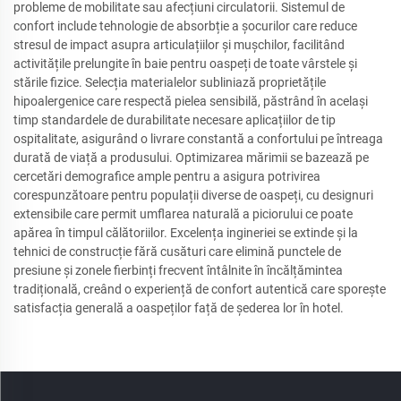
probleme de mobilitate sau afecțiuni circulatorii. Sistemul de
confort include tehnologie de absorbție a șocurilor care reduce
stresul de impact asupra articulațiilor și mușchilor, facilitând
activitățile prelungite în baie pentru oaspeți de toate vârstele și
stările fizice. Selecția materialelor subliniază proprietățile
hipoalergenice care respectă pielea sensibilă, păstrând în același
timp standardele de durabilitate necesare aplicațiilor de tip
ospitalitate, asigurând o livrare constantă a confortului pe întreaga
durată de viață a produsului. Optimizarea mărimii se bazează pe
cercetări demografice ample pentru a asigura potrivirea
corespunzătoare pentru populații diverse de oaspeți, cu designuri
extensibile care permit umflarea naturală a piciorului ce poate
apărea în timpul călătoriilor. Excelența ingineriei se extinde și la
tehnici de construcție fără cusături care elimină punctele de
presiune și zonele fierbinți frecvent întâlnite în încălțămintea
tradițională, creând o experiență de confort autentică care sporește
satisfacția generală a oaspeților față de șederea lor în hotel.