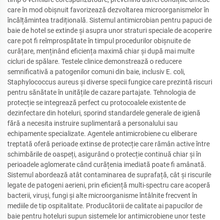
care în mod obișnuit favorizează dezvoltarea microorganismelor în
încălțămintea tradițională. Sistemul antimicrobian pentru papuci de
baie de hotel se extinde și asupra unor straturi speciale de acoperire
care pot fi reîmprospătate în timpul procedurilor obișnuite de
curățare, menținând eficiența maximă chiar și după mai multe
cicluri de spălare. Testele clinice demonstrează o reducere
semnificativă a patogenilor comuni din baie, inclusiv E. coli,
Staphylococcus aureus și diverse specii fungice care prezintă riscuri
pentru sănătate în unitățile de cazare partajate. Tehnologia de
protecție se integrează perfect cu protocoalele existente de
dezinfectare din hoteluri, sporind standardele generale de igienă
fără a necesita instruire suplimentară a personalului sau
echipamente specializate. Agentele antimicrobiene cu eliberare
treptată oferă perioade extinse de protecție care rămân active între
schimbările de oaspeți, asigurând o protecție continuă chiar și în
perioadele aglomerate când curățenia imediată poate fi amânată.
Sistemul abordează atât contaminarea de suprafață, cât și riscurile
legate de patogeni aerieni, prin eficiență multi-spectru care acoperă
bacterii, viruși, fungi și alte microorganisme întâlnite frecvent în
mediile de tip ospitalitate. Producătorii de calitate ai papucilor de
baie pentru hoteluri supun sistemele lor antimicrobiene unor teste