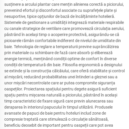
susținere a arcului plantar care mențin alinierea corectă a piciorului,
prevenind efortul și disconfortul asociate cu suprafețele plate și
nesuportive, tipice opțiunilor de bază de încălțăminte hotelieră.
Sistemele de gestionare a umidității integrează materiale respirabile
cu canale strategice de ventilare care promovează circulația aerului,
păstrând în același timp o acoperire protectivă, asigurându-se că
picioarele rămân confortabile indiferent de nivelul de umiditate din
baie. Tehnologia de reglare a temperaturii previne suprâncălzirea
prin materiale cu schimbare de fază care absorb și eliberează
energie termică, menținând condiții optime de confort în diverse
condiții de temperatură din baie. Filosofia ergonomică a designului
se extinde și la construcția călcâiului, care oferă stabilitate și control
al mișcării, reducând probabilitatea unei întinderi a gleznei sau a
unor mișcări necontrolate care ar putea compromite siguranța
oaspeților. Proiectarea spațiului pentru degete asigură suficient
spațiu pentru mișcarea naturală a piciorului, păstrând în același
timp caracteristici de fixare sigură care previn alunecarea sau
deraparea în interiorul papucului în timpul utilizării. Produsele
avansate de papuci de baie pentru hoteluri includ zone de
compresie treptată care stimulează o circulație sănătoasă,
beneficiu deosebit de important pentru oaspeții care pot avea