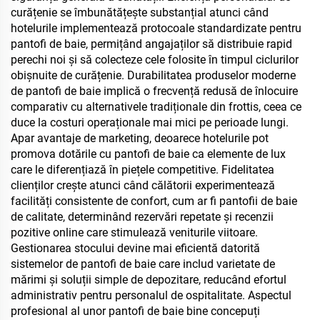
curățenie se îmbunătățește substanțial atunci când
hotelurile implementează protocoale standardizate pentru
pantofi de baie, permițând angajaților să distribuie rapid
perechi noi și să colecteze cele folosite în timpul ciclurilor
obișnuite de curățenie. Durabilitatea produselor moderne
de pantofi de baie implică o frecvență redusă de înlocuire
comparativ cu alternativele tradiționale din frottis, ceea ce
duce la costuri operaționale mai mici pe perioade lungi.
Apar avantaje de marketing, deoarece hotelurile pot
promova dotările cu pantofi de baie ca elemente de lux
care le diferențiază în piețele competitive. Fidelitatea
clienților crește atunci când călătorii experimentează
facilități consistente de confort, cum ar fi pantofii de baie
de calitate, determinând rezervări repetate și recenzii
pozitive online care stimulează veniturile viitoare.
Gestionarea stocului devine mai eficientă datorită
sistemelor de pantofi de baie care includ varietate de
mărimi și soluții simple de depozitare, reducând efortul
administrativ pentru personalul de ospitalitate. Aspectul
profesional al unor pantofi de baie bine concepuți