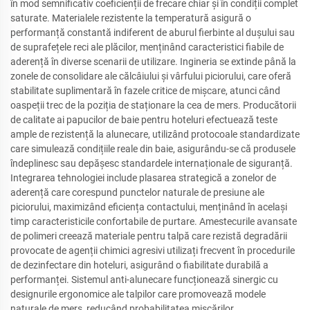
în mod semnificativ coeficienții de frecare chiar și în condiții complet
saturate. Materialele rezistente la temperatură asigură o
performanță constantă indiferent de aburul fierbinte al dușului sau
de suprafețele reci ale plăcilor, menținând caracteristici fiabile de
aderență în diverse scenarii de utilizare. Ingineria se extinde până la
zonele de consolidare ale călcâiului și vârfului piciorului, care oferă
stabilitate suplimentară în fazele critice de mișcare, atunci când
oaspeții trec de la poziția de staționare la cea de mers. Producătorii
de calitate ai papucilor de baie pentru hoteluri efectuează teste
ample de rezistență la alunecare, utilizând protocoale standardizate
care simulează condițiile reale din baie, asigurându-se că produsele
îndeplinesc sau depășesc standardele internaționale de siguranță.
Integrarea tehnologiei include plasarea strategică a zonelor de
aderență care corespund punctelor naturale de presiune ale
piciorului, maximizând eficiența contactului, menținând în același
timp caracteristicile confortabile de purtare. Amestecurile avansate
de polimeri creează materiale pentru talpă care rezistă degradării
provocate de agenții chimici agresivi utilizați frecvent în procedurile
de dezinfectare din hoteluri, asigurând o fiabilitate durabilă a
performanței. Sistemul anti-alunecare funcționează sinergic cu
designurile ergonomice ale talpilor care promovează modele
naturale de mers, reducând probabilitatea mișcărilor