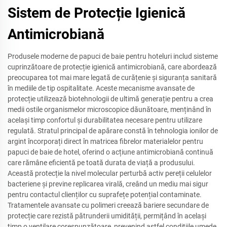
Sistem de Protecție Igienică
Antimicrobiană
Produsele moderne de papuci de baie pentru hoteluri includ sisteme
cuprinzătoare de protecție igienică antimicrobiană, care abordează
preocuparea tot mai mare legată de curățenie și siguranța sanitară
în mediile de tip ospitalitate. Aceste mecanisme avansate de
protecție utilizează biotehnologii de ultimă generație pentru a crea
medii ostile organismelor microscopice dăunătoare, menținând în
același timp confortul și durabilitatea necesare pentru utilizare
regulată. Stratul principal de apărare constă în tehnologia ionilor de
argint încorporați direct în matricea fibrelor materialelor pentru
papuci de baie de hotel, oferind o acțiune antimicrobiană continuă
care rămâne eficientă pe toată durata de viață a produsului.
Această protecție la nivel molecular perturbă activ pereții celulelor
bacteriene și previne replicarea virală, creând un mediu mai sigur
pentru contactul clienților cu suprafețe potențial contaminate.
Tratamentele avansate cu polimeri creează bariere secundare de
protecție care rezistă pătrunderii umidității, permițând în același
timp o ventilare corespunzătoare, prevenind astfel condițiile umede