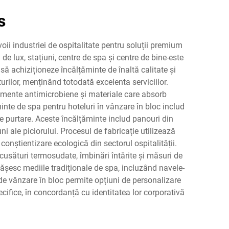
s
ii industriei de ospitalitate pentru soluții premium
e lux, stațiuni, centre de spa și centre de bine-este
să achiziționeze încălțăminte de înaltă calitate și
turilor, menținând totodată excelenta serviciilor.
mente antimicrobiene și materiale care absorb
minte de spa pentru hoteluri în vânzare în bloc includ
de purtare. Aceste încălțăminte includ panouri din
ni ale piciorului. Procesul de fabricație utilizează
onștientizare ecologică din sectorul ospitalității.
 cusături termosudate, îmbinări întărite și măsuri de
pășesc mediile tradiționale de spa, incluzând navele-
de vânzare în bloc permite opțiuni de personalizare
ecifice, în concordanță cu identitatea lor corporativă