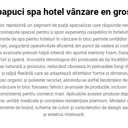
papuci spa hotel vânzare en gro
loc reprezintă un segment de piață specializat care răspunde nevo
ncepute special pentru a spori experiența oaspeților în hoteluri d
nte de spa pentru hoteluri în vânzare în bloc permite unităților 
mari, asigurând operativitate eficientă din punct de vedere al cos
e avansate precum talpă internă din spumă memory foam, trata
rt și igienă. Inovațiile tehnologice din produsele de tip încălță
ea naturală a piciorului, reducând oboseala în perioadele lungi 
i și talpă flexibilă care se adaptează diferitelor forme și dimensiu
organic și poliester reciclat, aliniindu-se astfel tendințelor de c
 vânzare în bloc folosesc tehnici avansate de producție, inclusiv
i consistența pentru comenzi mari. Aplicațiile acestor produse de
iene, unități medicale și complexe rezidențiale premium. Modelul 
lemente de brand, scheme de culori și caracteristici de design sp
și estetica interioară.