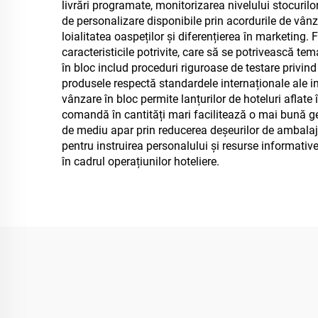
livrări programate, monitorizarea nivelului stocuril
de personalizare disponibile prin acordurile de vânz
loialitatea oaspeților și diferențierea în marketing. 
caracteristicile potrivite, care să se potrivească tem
în bloc includ proceduri riguroase de testare privin
produsele respectă standardele internaționale ale indu
vânzare în bloc permite lanțurilor de hoteluri aflate î
comandă în cantități mari facilitează o mai bună ges
de mediu apar prin reducerea deșeurilor de ambalaje
pentru instruirea personalului și resurse informati
în cadrul operațiunilor hoteliere.