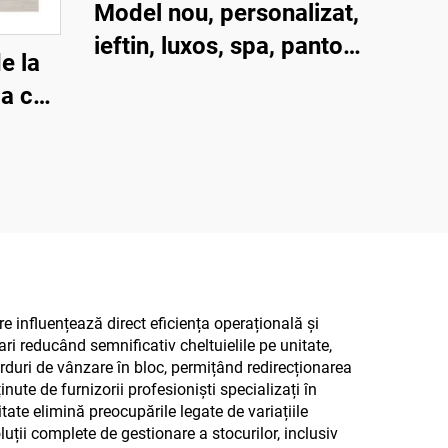
Model nou, personalizat,
ieftin, luxos, spa, pantofi
e la
uzurabili pentru camere
pa cu
de hotel și companii
ogici,
aeriene
ul, cu
at,
ă
otel
e influențează direct eficiența operațională și
ari reducând semnificativ cheltuielile pe unitate,
orduri de vânzare în bloc, permițând redirecționarea
inute de furnizorii profesioniști specializați în
tate elimină preocupările legate de variațiile
luții complete de gestionare a stocurilor, inclusiv