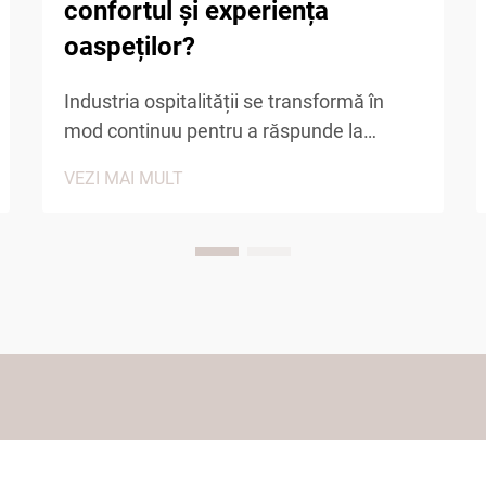
confortul și experiența
oaspeților?
Industria ospitalității se transformă în
mod continuu pentru a răspunde la
așteptările în creștere ale oaspeților,
VEZI MAI MULT
amenitățile de confort jucând un rol
crucial în determinarea satisficii generale.
Printre aceste articole esențiale de
confort, papucii de hotel au devenit un
factor semnificativ...