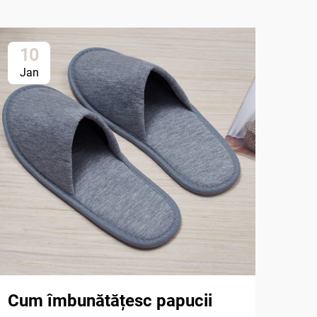
10
1
Jan
Ja
Cum îmbunătățesc papucii
Cum