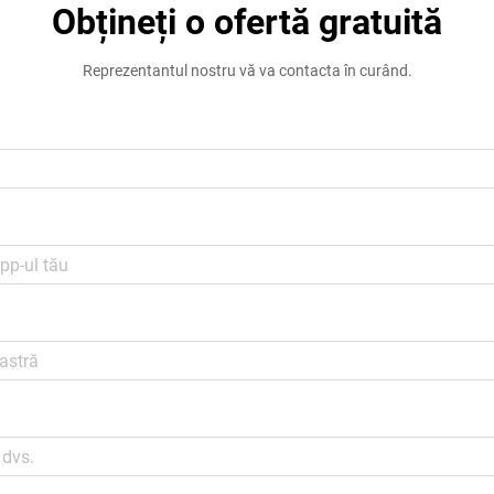
Obțineți o ofertă gratuită
Reprezentantul nostru vă va contacta în curând.