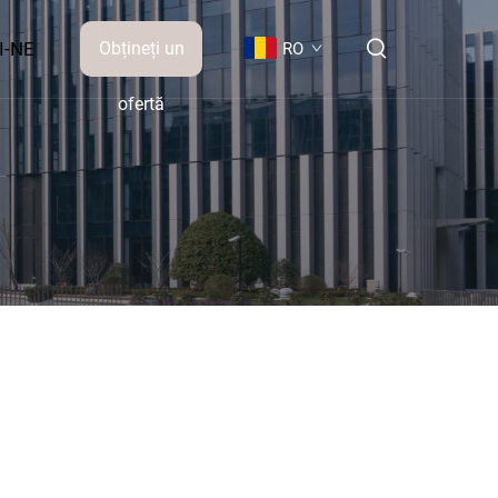
I-NE
Obțineți un
RO
ofertă