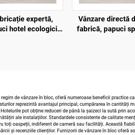
bricație expertă,
Vânzare directă d
ci hotel ecologici,
fabrică, papuci s
i și confortabili,
talpă din pulp, ecol
egradabili, pentru
prietenoși cu medi
ți, spa și companii
logo personaliz
aeriene
papuci de unic
folosință pentru h
n regim de vânzare în bloc, oferă numeroase beneficii practice car
sturilor reprezintă avantajul principal, cumpărarea în cantități m
Hotelurile pot obține reduceri de până la șaizeci la sută prin ac
nătățiri ale instalațiilor. Standardele consistente de calitate menț
toți oaspeții, indiferent de cameră sau facilități. Această fiabili
cii și recenziile clienților. Furnizorii de vânzare în bloc oferă so