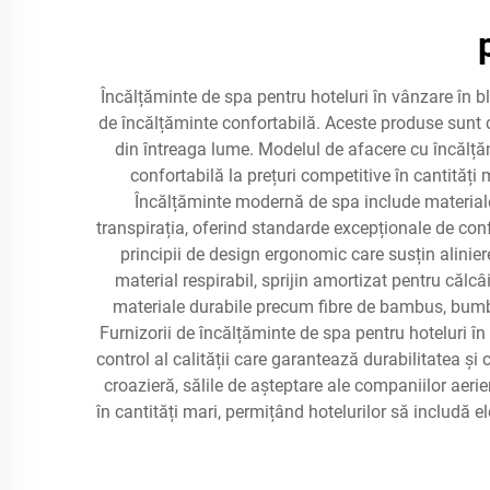
Încălțăminte de spa pentru hoteluri în vânzare în b
de încălțăminte confortabilă. Aceste produse sunt co
din întreaga lume. Modelul de afacere cu încălțămi
confortabilă la prețuri competitive în cantități 
Încălțăminte modernă de spa include material
transpirația, oferind standarde excepționale de confo
principii de design ergonomic care susțin alinier
material respirabil, sprijin amortizat pentru călcâ
materiale durabile precum fibre de bambus, bumbac 
Furnizorii de încălțăminte de spa pentru hoteluri în
control al calității care garantează durabilitatea ș
croazieră, sălile de așteptare ale companiilor aer
în cantități mari, permițând hotelurilor să includă e