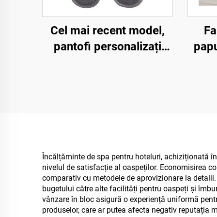
Cel mai recent model,
Fa
pantofi personalizați
papu
ieftini, de unică
mo
folosință, pentru spa
biod
hotel și linii aeriene,
oaspe
pentru bărbați și femei,
producător en gros de
papuci ecologici
biodegradabili
Încălțăminte de spa pentru hoteluri, achiziționată î
nivelul de satisfacție al oaspeților. Economisirea co
comparativ cu metodele de aprovizionare la detalii. 
bugetului către alte facilități pentru oaspeți și îmbu
vânzare în bloc asigură o experiență uniformă pentru 
produselor, care ar putea afecta negativ reputația măr