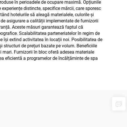
de produse în perioadele de ocupare maximă. Opțiunile
 experiențe distincte, specifice mărcii, care sporesc
utând hotelurile să aleagă materialele, culorile și
 de asigurare a calității implementate de furnizorii
guranță. Aceste măsuri garantează faptul că
geografice. Scalabilitatea parteneriatelor în regim de
 își extind activitatea în locații noi. Posibilitatea de
 structuri de prețuri bazate pe volum. Beneficiile
 mari. Furnizorii în bloc oferă adesea materiale
rea eficientă a programelor de încălțăminte de spa