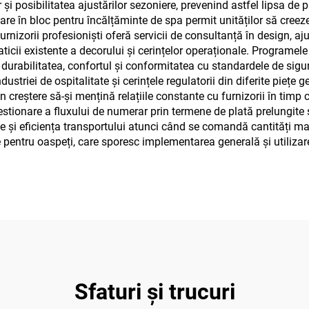
or și posibilitatea ajustărilor sezoniere, prevenind astfel lipsa 
are în bloc pentru încălțăminte de spa permit unităților să creeze
Furnizorii profesioniști oferă servicii de consultanță în design, aj
aticii existente a decorului și cerințelor operaționale. Programele
d durabilitatea, confortul și conformitatea cu standardele de si
striei de ospitalitate și cerințele regulatorii din diferite piețe 
n creștere să-și mențină relațiile constante cu furnizorii în timp ce
tionare a fluxului de numerar prin termene de plată prelungite și
 și eficiența transportului atunci când se comandă cantități mai
ve pentru oaspeți, care sporesc implementarea generală și utiliza
Sfaturi și trucuri