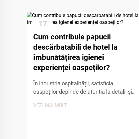
17
Dec
Cum contribuie papucii
descărbatabili de hotel la
îmbunătățirea igienei
experienței oaspeților?
În industria ospitalității, satisficia
oaspeților depinde de atenția la detalii și
menținerea celor mai înalte standarde de
VEZI MAI MULT
curățenie și confort. Printre amenitățile
esențiale care contribuie la o experiență
pozitivă a oaspeților, papucii de unică
folosință de hotel joacă un rol...