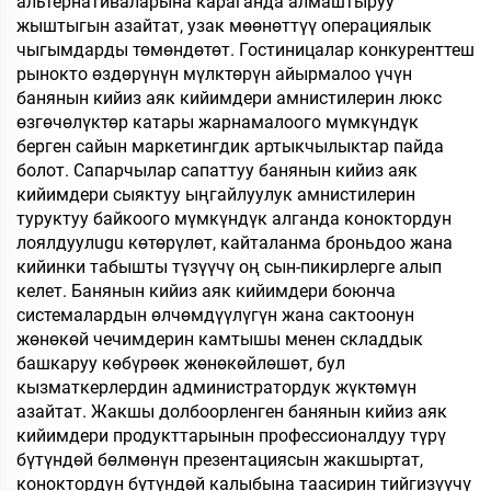
альтернативаларына караганда алмаштыруу
жыштыгын азайтат, узак мөөнөттүү операциялык
чыгымдарды төмөндөтөт. Гостиницалар конкуренттеш
рынокто өздөрүнүн мүлктөрүн айырмалоо үчүн
банянын кийиз аяк кийимдери амнистилерин люкс
өзгөчөлүктөр катары жарнамалоого мүмкүндүк
берген сайын маркетингдик артыкчылыктар пайда
болот. Сапарчылар сапаттуу банянын кийиз аяк
кийимдери сыяктуу ыңгайлуулук амнистилерин
туруктуу байкоого мүмкүндүк алганда коноктордун
лоялдуулugu көтөрүлөт, кайталанма броньдоо жана
кийинки табышты түзүүчү оң сын-пикирлерге алып
келет. Банянын кийиз аяк кийимдери боюнча
системалардын өлчөмдүүлүгүн жана сактоонун
жөнөкөй чечимдерин камтышы менен складдык
башкаруу көбүрөөк жөнөкөйлөшөт, бул
кызматкерлердин администратордук жүктөмүн
азайтат. Жакшы долбоорленген банянын кийиз аяк
кийимдери продукттарынын профессионалдуу түрү
бүтүндөй бөлмөнүн презентациясын жакшыртат,
коноктордун бүтүндөй калыбына таасирин тийгизүүчү