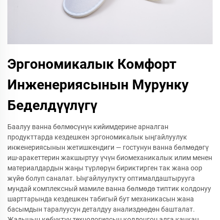
Эргономикалык Комфорт
Инженериясынын Мурунку
Беделдүүлүгү
Баалуу ванна бөлмөсүнүн кийимдерине арналган
продукттарда кездешкен эргономикалык ыңгайлуулук
инженериясынын жетишкендиги — гостунун ванна бөлмөдөгү
иш-аракеттерин жакшыртуу үчүн биомеханикалык илим менен
материалдардын жаңы түрлөрүн бириктирген так жана оор
жүйө болуп саналат. Ыңгайлуулукту оптималдаштырууга
мундай комплексный мамиле ванна бөлмөдө типтик колдонуу
шарттарында кездешкен табигый бут механикасын жана
басымдын таралуусун деталдуу анализдөөдөн башталат.
Жадынын көбүктүү технологиясын колдонгон алга качкан