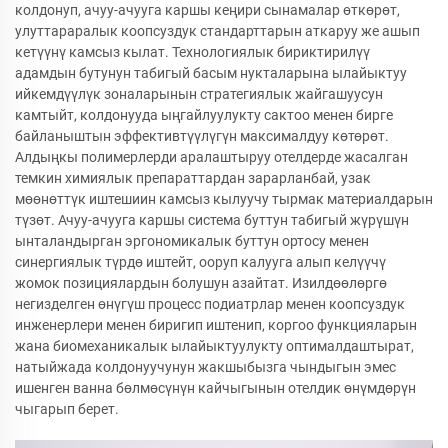
колдонуп, ачуу-ачууга каршы кеңири сынамалар өткөрөт,
улуттараралык коопсуздук стандарттарын аткаруу же ашып
кетүүнү камсыз кылат. Технологиялык бириктирилүү
адамдын бутунун табигый басым нукталарына ылайыктуу
ийкемдүүлүк зоналарынын стратегиялык жайгашуусун
камтыйт, колдонууда ыңгайлуулукту сактоо менен бирге
байланыштын эффективтүүлүгүн максималдуу көтөрөт.
Алдыңкы полимерлерди аралаштыруу отелдерде жасалган
темкин химиялык препараттардан зарарланбай, узак
мөөнөттүк иштешиин камсыз кылуучу тырмак материалдарын
түзөт. Ачуу-ачууга каршы система буттун табигый жүрүшүн
ынталандырган эргономикалык буттун ортосу менен
синергиялык түрдө иштейт, ооруп калууга алып келүүчү
жомок позициялардын болушун азайтат. Изилдөөлөргө
негизделген өнүгүш процесс подиатрлар менен коопсуздук
инженерлери менен биригип иштенип, коргоо функцияларын
жана биомеханикалык ылайыктуулукту оптималдаштырат,
натыйжада колдонуучунун жакшыбызга чындыгын эмес
ишенген ванна бөлмөсүнүн кайчыгынын отелдик өнүмдөрүн
чыгарып берет.