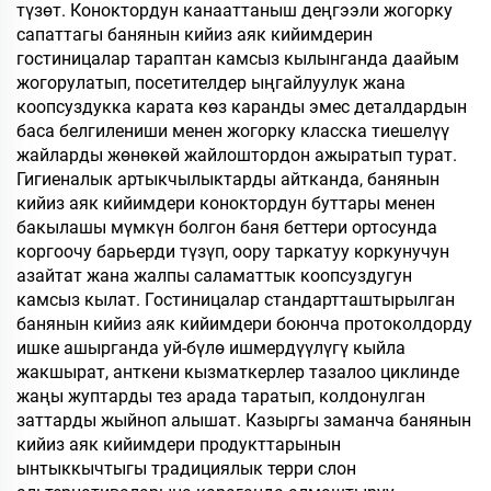
түзөт. Коноктордун канааттаныш деңгээли жогорку
сапаттагы банянын кийиз аяк кийимдерин
гостиницалар тараптан камсыз кылынганда даайым
жогорулатып, посетителдер ыңгайлуулук жана
коопсуздукка карата көз каранды эмес деталдардын
баса белгилениши менен жогорку класска тиешелүү
жайларды жөнөкөй жайлоштордон ажыратып турат.
Гигиеналык артыкчылыктарды айтканда, банянын
кийиз аяк кийимдери коноктордун буттары менен
бакылашы мүмкүн болгон баня беттери ортосунда
коргоочу барьерди түзүп, оору таркатуу коркунучун
азайтат жана жалпы саламаттык коопсуздугун
камсыз кылат. Гостиницалар стандартташтырылган
банянын кийиз аяк кийимдери боюнча протоколдорду
ишке ашырганда уй-бүлө ишмердүүлүгү кыйла
жакшырат, анткени кызматкерлер тазалоо циклинде
жаңы жуптарды тез арада таратып, колдонулган
заттарды жыйноп алышат. Казыргы заманча банянын
кийиз аяк кийимдери продукттарынын
ынтыккычтыгы традициялык терри слон