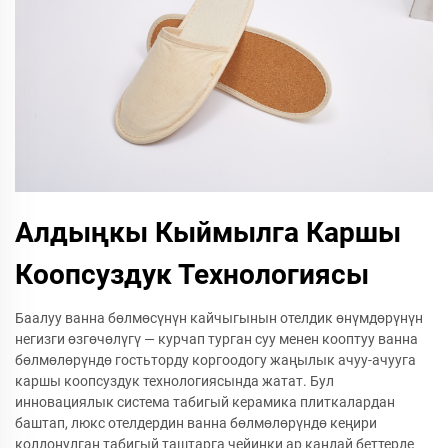
Алдыңкы Кыймылга Каршы
Коопсуздук Технологиясы
Баалуу ванна бөлмөсүнүн кайчыгынын отелдик өнүмдөрүнүн
негизги өзгөчөлүгү — курчап турган суу менен кооптуу ванна
бөлмөлөрүндө гостьторду коргоодогу жаңылык ачуу-ачууга
каршы коопсуздук технологиясында жатат. Бул
инновациялык система табигый керамика плиткалардан
баштап, люкс отелдердин ванна бөлмөлөрүндө кеңири
колдонулган табигый таштарга чейинки ар кандай беттерде