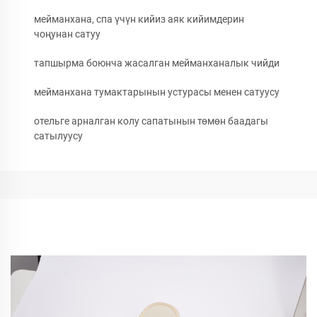
мейманхана, спа үчүн кийиз аяк кийимдерин
чоңунан сатуу
тапшырма боюнча жасалган мейманханалык чийди
мейманхана тумактарынын устурасы менен сатуусу
отельге арналган колу сапатынын төмөн баадагы
сатылуусу