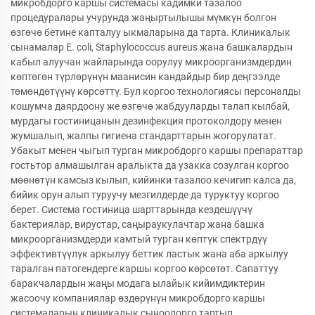
микробдорго каршы системасы кадимки тазалоо
процедуралары учурунда жаңыртылышы мүмкүн болгон
өзгөчө бетине капталуу ыкмаларына да тарта. Клиникалык
сынамалар E. coli, Staphylococcus aureus жана башкалардын
кабыл алуучан жайларында оорулуу микроорганизмдердин
көптөгөн түрлөрүнүн маанисин кандайдыр бир деңгээлде
төмөндөтүүнү көрсөттү. Бул коргоо технологиясы персоналды
кошумча даярдоону же өзгөчө жабдууларды талап кылбай,
мурдагы гостиницанын дезинфекция протоколдору менен
жумшалып, жалпы гигиена стандарттарын жогорулатат.
Убакыт менен чыгып турган микробдорго каршы препараттар
гостьтор алмашылган аралыкта да узакка созулган коргоо
мөөнөтүн камсыз кылып, кийинки тазалоо кечигип калса да,
бийик орун алып туруучу мезгилдерде да туруктуу коргоо
берет. Система гостиница шарттарында кездешүүчү
бактериялар, вирустар, саңыраукулачтар жана башка
микроорганизмдерди камтый турган көптүк спектрдүү
эффективтүүлүк аркылуу беттик ластык жана аба аркылуу
таралган патогендерге каршы коргоо көрсөтөт. Сапаттуу
баракчалардын жаңы модага ылайык кийимдиктерин
жасоочу компаниялар өздөрүнүн микробдорго каршы
системаларын клиникалык сыноолорго тартып,