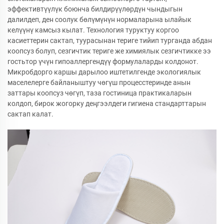
эффективтүүлүк боюнча билдирүүлөрдүн чындыгын
далилдеп, ден соолук бөлүмүнүн нормаларына ылайык
келүүнү камсыз кылат. Технология туруктуу коргоо
касиеттерин сактап, туурасынан териге тийип турганда абдан
коопсуз болуп, сезгичтик териге же химиялык сезгичтикке ээ
гостьтор үчүн гипоаллергендүү формулаларды колдонот.
Микробдорго каршы дарылоо иштетилгенде экологиялык
маселелерге байланыштуу чөгүш процесстеринде анын
заттары коопсуз чөгүп, таза гостиница практикаларын
колдоп, бирок жогорку деңгээлдеги гигиена стандарттарын
сактап калат.