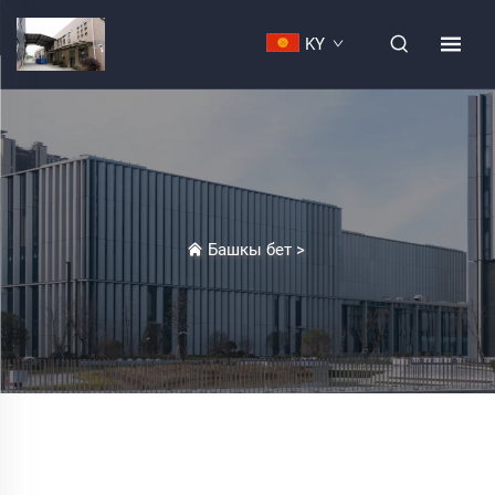
KY
Башкы бет
>