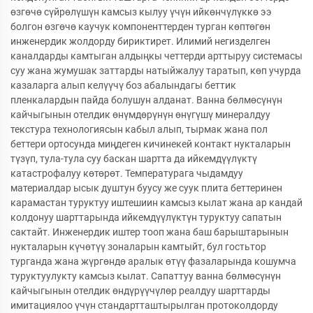
өзгөчө сүйрөлүшүн камсыз кылуу үчүн ийкөнчүлүккө ээ
болгон өзгөчө каучук компоненттерден турган көптөгөн
инженердик жолдорду бириктирет. Илимий негизделген
каналдарды камтыган алдыңкы четтерди арттыруу системасы
суу жана жумушак заттарды натыйжалуу таратып, көп учурда
казаларга алып келүүчү боз абалындагы беттик
пленкалардын пайда болушун алданат. Ванна бөлмөсүнүн
кайчыгынын отелдик өнүмдөрүнүн өнүгүшү минералдуу
текстура технологиясын кабыл алып, тырмак жана пол
беттери ортосунда миңдеген кичинекей контакт нукталарын
түзүп, тула-тула суу баскан шартта да ийкемдүүлүктү
катастрофалуу көтөрөт. Температурага чыдамдуу
материалдар ысык душтун буусу же суук плита беттеринен
карамастан туруктуу иштешиин камсыз кылат жана ар кандай
колдонуу шарттарында ийкемдүүлүктүн туруктуу сапатын
сактайт. Инженердик иштер тооп жана баш барыштарынын
нукталарын күчөтүү зоналарын камтыйт, бул гостьтор
турганда жана жүргөндө аралык өтүү фазаларында кошумча
туруктуулукту камсыз кылат. Сапаттуу ванна бөлмөсүнүн
кайчыгынын отелдик өндүрүүчүлөр реалдуу шарттарды
имитациялоо үчүн стандартташтырылган протоколдорду