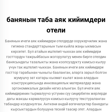
банянын таба аяк кийимдери
отели
Банянын ичеги аяк кийимдери отелдерде оорукерчилик жана
гигиена стандарттарынын тым кыйла жаңы ыкмасын
көрсөтөт. Бул атайын иштелип чыккан аяк кийимдери
госттордун тажрыйбасын жогорулатуу менен бирге отелдин
банясындагы тазалыкты жана коопсуздукту камсыз кылуу
үчүн так иштелип чыккан. Банянын ичеги аяк кийимдери
госттор тарабынан чыныгы бааланган, аларга зарыл болгон
жумушчу зат катары кызмат кылат жана алардын
конструкциясында инновациялык материалдар жана
эргономикалык дизайн негиз алынган. Бул ичеги аяк
кийимдеринин тырмалуучо үстүнөн суу сиңирбеген жерлерде
дагы жакшы кармалуусун камсыз кылуучу текстураланган
табандар колдонулган. Анткени андай өзгөчөлүктөр банядагы
кырсыктардын болушуна тескей таасир этет. Алардын