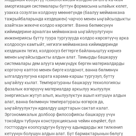
амортизация системалары буттун формасына ылайык келет,
узакка созулган колдонуу мөөнөтүндө (баалуу мейманкана
тажрыйбаларында кездешкен) чарчоо менен ыңгайсыздыкты
азайткан жекече колдоо көрсөтөт. Ванна бөлмөсүнүн
кийимдерине арналган мейманкана ыңгайлуулугунун
инженериясы бутту туура тургузууда колдоо көрсөтүүчү арка
колдоосун камтыйт, негизги мейманкана кийимдеринде
кездешкен тегиз, колдоосуз беттерге байланыштуу кернеэ
менен ыңгайсыздыкты алдын алат. Тамырды башкаруу
системалары дем алууга мүмкүндүк берген материалдарды
коргоочу каптоо менен бирге колдонот, ванна бөлмөнүн
ылгалдуулугуна карата карама-каршы тургузуп, бутту
ыңгайлуу кылат. Температураны башкаруу технологиясы
фазалык өзгөрүүчү материалдар аркылуу жылуулук
энергиясын жутуп алып, жылуулуктун ашып кетүшүн алдын
алат, ванна бөлмөнүн температурасы өзгөрсө да,
ыңгайлуулуктун идеалдуу шарттарын сактап калат.
Эргономикалык долбоор философиясы башкаруу үчүн
токойдун түбүнүн конструкциясына чейин кеңейет, бул
госттордун коопсуздугун бузуучу адымдарды же тилкенип
кетүүнүн болушун алдын алат. Бут бармактарынын бөлүгү