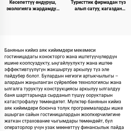
Кесепеттүү өндүрүш,
Туристтик фирмадан түз
экологияга жардамдуу,
алып сатуу, кагаздан
биологиялык жол менен
түзүлгөн табан,
ыдырачуу, мейманхана
экологияга жардамдуу
жана авиакомпаниялар
SPA панчыгы,
үчүн, ачык баштуу, дем
өзгөртүлгөн логотип
алаткан панчык
менен, колдонулгандан
кийин чөпкө айлануучу
Банянын кийиз аяк кийимдери мекемеси
мейманхана панчыгы
гостиницадагы конокторго жана иштетүүчүлөрдүн
ишине коопсуздукту, ыңгайлуулукту жана иштөө
эффективтүүлүгүн жакшыртуу аркылуу түз эле
пайдубер болот. Булардын негизги артыкчылыгы –
алардын жаңыланган сүйрөлбөө технологиясы жана
ылгалга туруктуу конструкциясы аркылуу ылгалдуу
баня шарттарында сырданып түшүү ооруктарын
катастрофалуу төмөндөтөт. Мүлктөр банянын кийиз
аяк кийимдери боюнча толук программаларды ишке
ашырган сайын гостиницалардын жоопкерчилигине
жаткан страхование чыгымдары төмөндөйт, бул
операторлор үчүн узак мөөнөттүү финансылык пайда