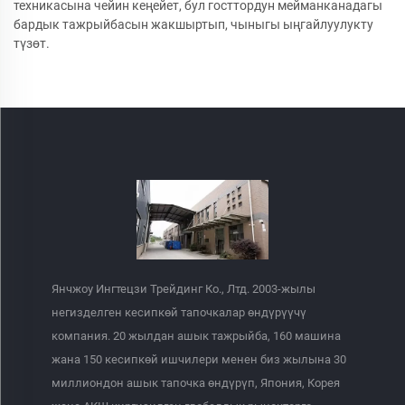
техникасына чейин кеңейет, бул госттордун мейманканадагы
бардык тажрыйбасын жакшыртып, чыныгы ыңгайлуулукту
түзөт.
Янчжоу Ингтецзи Трейдинг Ко., Лтд. 2003-жылы
негизделген кесипкөй тапочкалар өндүрүүчү
компания. 20 жылдан ашык тажрыйба, 160 машина
жана 150 кесипкөй ишчилери менен биз жылына 30
миллиондон ашык тапочка өндүрүп, Япония, Корея