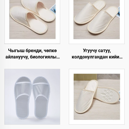
Чыгыш бренди, чөпкө
Угуучу сатуу,
айлануучу, биологиялык
колдонулгандан кийин
жол менен ыдырачуу,
чөпкө айлануучу,
мейманхана жана SPA
мейманхана үчүн,
панчыгы, жабык баштуу,
экологияга жардамдуу,
кагаздан түзүлгөн табан,
авиакомпаниялар үчүн
колдонулгандан кийин
мейман панчыгы
чөпкө айлануучу,
авиакомпаниялар үчүн
панчык