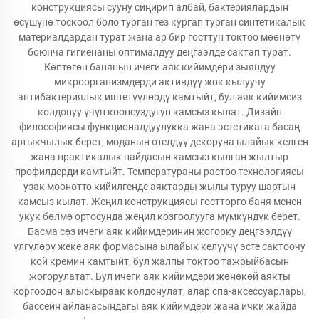
конструкциясы сууну сиңирип албай, бактериялардын
өсүшүнө тоскоол боло турган тез кургап турган синтетикалык
материалдардан турат жана ар бир госттун токтоо мөөнөтү
боюнча гигиенаны оптималдуу деңгээлде сактап турат.
Көптөгөн банянын ичеги аяк кийимдери зыяндуу
микроорганизмдерди активдүү жок кылуучу
антибактериялык иштетүүлөрдү камтыйт, бул аяк кийимсиз
колдонуу үчүн коопсуздугун камсыз кылат. Дизайн
философиясы функционалдуулукка жана эстетикага басаң
артыкчылык берет, моданын отелдүү декоруна ылайык келген
жана практикалык пайдасын камсыз кылган жылтыр
профилдерди камтыйт. Температураны растоо технологиясы
узак мөөнөттө кийилгенде аяктарды жылы туруу шартын
камсыз кылат. Жеңил конструкциясы гостторго баня менен
укук бөлмө ортосунда жеңил козгоолууга мүмкүндүк берет.
Басма сөз ичеги аяк кийимдеринин жогорку деңгээлдүү
үлгүлөрү жеке аяк формасына ылайык келүүчү эсте сактоочу
кой кремин камтыйт, бул жалпы токтоо тажрыйбасын
жогорулатат. Бул ичеги аяк кийимдери жөнөкөй аякты
коргоодон алыскыраак колдонулат, алар спа-аксессуарлары,
бассейн айланасындагы аяк кийимдери жана ички жайда