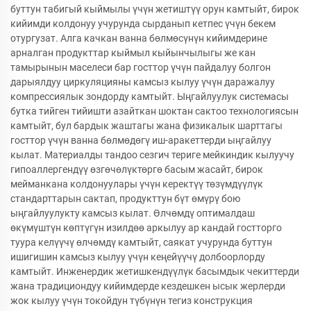
буттун табигый кыймылы үчүн жетиштүү орун камтыйт, бирок
кийимди колдонуу учурунда сырданып кетпес үчүн бекем
отургузат. Алга качкан ванна бөлмөсүнүн кийимдерине
арналган продукттар кыймыл кыйынчылыгы же кан
тамырынын маселеси бар госттор үчүн пайдалуу болгон
дарыялдуу циркуляцияны камсыз кылуу үчүн даражалуу
компрессиялык зондорду камтыйт. Ыңгайлуулук системасы
бутка тийген тийишти азайткан шоктан сактоо технологиясын
камтыйт, бул бардык жаштагы жана физикалык шарттагы
госттор үчүн ванна бөлмөдөгү иш-аракеттерди ыңгайлуу
кылат. Материалды тандоо сезгич териге мейкиндик кылуучу
гипоаллергендүү өзгөчөлүктөргө басым жасайт, бирок
мейманкана колдонуулары үчүн керектүү төзүмдүүлүк
стандарттарын сактап, продукттун бүт өмүрү бою
ыңгайлуулукту камсыз кылат. Өлчөмдү оптималдаш
өкүмүштүн көптүгүн изилдөө аркылуу ар кандай гостторго
туура келүүчү өлчөмдү камтыйт, саякат учурунда буттун
ишигишин камсыз кылуу үчүн кеңейүүчү долбоорлорду
камтыйт. Инженердик жетишкендүүлүк басымдык чекиттерди
жана традициондуу кийимдерде кездешкен ысык жерлерди
жок кылуу үчүн токойдун түбүнүн тегиз конструкция