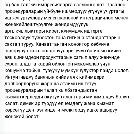
оң башталгыч импресияларга салым кошот. Тазалоо
процедураларын үй-бүлө ишмердүүлүгүнүн учуртагы
иш жүгүртүүлөрү менен жөнөкөй интеграциялоо менен
жөнөкөйлөштүрүлгөн жөндөмдүүлүк
артыкчылыктары кирет, күнүмдүк иштерге
тоскоолдук түзбөстөн гана гигиена стандарттарын
сактап туруу. Канааттанган коноктор көбүнчө
өздөрүнүн жеке колдонуулары үчүн банянын кийиз
аяк кийимдери продукттарын сатып алуу жөнүндө
сурап, алдыга карай ойлонгон мекемелер үчүн
кошумча табыш түзүүчү мүмкүнчүлүктөр пайда болот.
Интуитивдүү банянын кийиз аяк кийимдери
долбоорлоруна жараша атайын иштетүү
процедураларын талап кылбагандыктан
кызматкерлерди окутуу талаптары минималдуу болуп
калат, демек ар түрдүү өлчөмдөгү жана кызмат
көрсөтүү деңгээлиндеги мүлктөрдү ишке ашыруу
жөнөкөй болот.