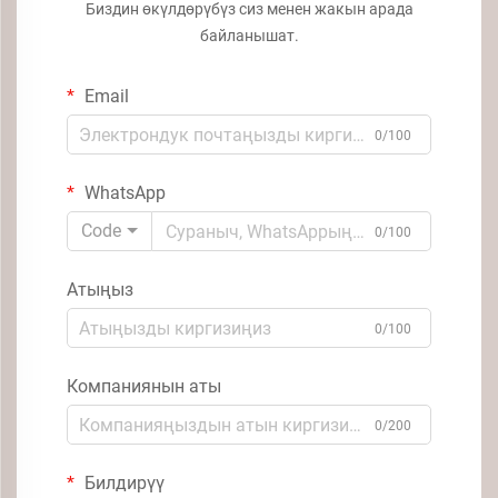
Биздин өкүлдөрүбүз сиз менен жакын арада
байланышат.
Email
0/100
WhatsApp
Code
0/100
Атыңыз
0/100
Компаниянын аты
0/200
Билдирүү