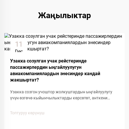
Жаңылыктар
11
Dec
Узакка созулган учак рейстеринде
пассажирлердин ыңгайлуулугун
авиакомпаниялардын энесиндер кандай
жакшыртат?
Узакка созгон учоштор жолкуштардын ыңгайлуулугу
үчүн өзгөчө кыйынчылыктарды көрсөтөт, анткени
узакка созгон отургуу, кабинанын басып жана
кыймылдуулугунун чектелүүсү жолкуштардын
Топтуруу көрүнүш
жакшылыгына таасирин тийгизет. Авиалиниялардын
берген ыңгайлуулуктагы көптөгөн буюмдардын ичинен,
аба жолу менен жүрүүчү кийимдер...