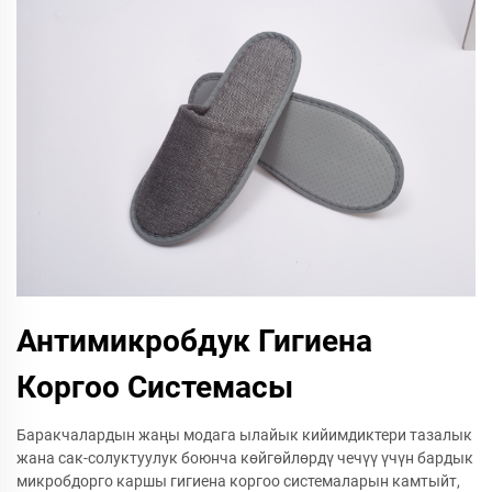
Антимикробдук Гигиена
Коргоо Системасы
Баракчалардын жаңы модага ылайык кийимдиктери тазалык
жана сак-солуктуулук боюнча көйгөйлөрдү чечүү үчүн бардык
микробдорго каршы гигиена коргоо системаларын камтыйт,