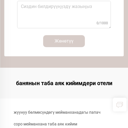
0/1000
Жөнөтүү
банянын таба аяк кийимдери отели
жуунуу бөлмөсүндөгү мейманханадагы папач
соро мейманхана таба аяк кийим