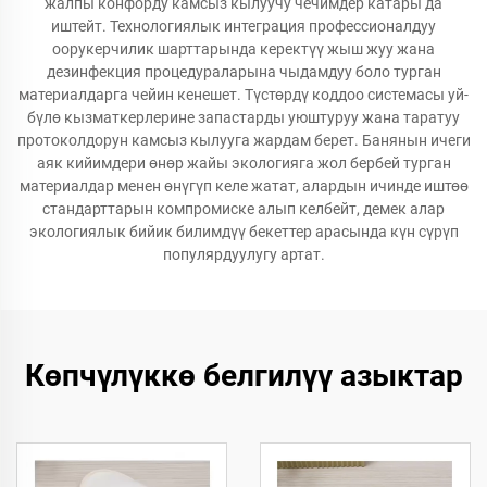
жалпы конфорду камсыз кылуучу чечимдер катары да
иштейт. Технологиялык интеграция профессионалдуу
оорукерчилик шарттарында керектүү жыш жуу жана
дезинфекция процедураларына чыдамдуу боло турган
материалдарга чейин кенешет. Түстөрдү коддоо системасы уй-
бүлө кызматкерлерине запастарды уюштуруу жана таратуу
протоколдорун камсыз кылууга жардам берет. Банянын ичеги
аяк кийимдери өнөр жайы экологияга жол бербей турган
материалдар менен өнүгүп келе жатат, алардын ичинде иштөө
стандарттарын компромиске алып келбейт, демек алар
экологиялык бийик билимдүү бекеттер арасында күн сүрүп
популярдуулугу артат.
Көпчүлүккө белгилүү азыктар