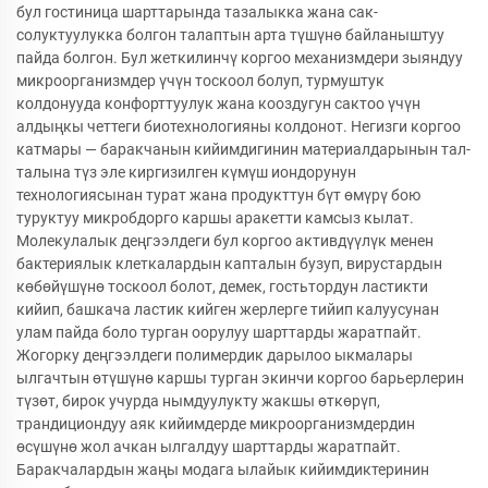
бул гостиница шарттарында тазалыкка жана сак-
солуктуулукка болгон талаптын арта түшүнө байланыштуу
пайда болгон. Бул жеткилинчү коргоо механизмдери зыяндуу
микроорганизмдер үчүн тоскоол болуп, турмуштук
колдонууда конфорттуулук жана кооздугун сактоо үчүн
алдыңкы четтеги биотехнологияны колдонот. Негизги коргоо
катмары — баракчанын кийимдигинин материалдарынын тал-
талына түз эле киргизилген күмүш иондорунун
технологиясынан турат жана продукттун бүт өмүрү бою
туруктуу микробдорго каршы аракетти камсыз кылат.
Молекулалык деңгээлдеги бул коргоо активдүүлүк менен
бактериялык клеткалардын капталын бузуп, вирустардын
көбөйүшүнө тоскоол болот, демек, гостьтордун ластикти
кийип, башкача ластик кийген жерлерге тийип калуусунан
улам пайда боло турган оорулуу шарттарды жаратпайт.
Жогорку деңгээлдеги полимердик дарылоо ыкмалары
ылгачтын өтүшүнө каршы турган экинчи коргоо барьерлерин
түзөт, бирок учурда нымдуулукту жакшы өткөрүп,
трандициондуу аяк кийимдерде микроорганизмдердин
өсүшүнө жол ачкан ылгалдуу шарттарды жаратпайт.
Баракчалардын жаңы модага ылайык кийимдиктеринин