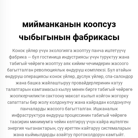
мийманканын коопсуз
чыбыгынын фабрикасы
Конок үйлөр үчүн экологияга жооптуу панча иштетүүчү
фабрика — бул гостиница индустриясы үчүн туруктуу жана
табигый чөйрөгө жооптуу аяк кийим чечимдерин жасоого
багытталган революциялык өндүрүш комплекsi. Бул атайын
өндүрүш операциясы конок үйлөр, дуслук үйлөр, спа-салондор
жана башка жайлаштыруу провайдерлеринин катуу
талаптарын камтамасыз кылуу менен бирге табигый чөйрөгө
жоопкерчиликти сактоону максат кылып койгон жогорку
сапаттагы бир жолу колдонулчу жана кайрадан колдонулчу
панчаларды жасоого багытталган. Ишканалык
инфраструктура өндүрүш процессинин табигый чөйрөгө
таасирин минимумга чейин келтирүү үчүн кайра иштелген
энергия чыганактарын, суу иреттен кайтаруу системаларын
жана кыймылдарды азайтуу протоколдорун камтыйт.