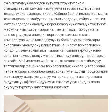
субъективдүү баалоодон кутулуп, туруктуу өнөм
стандарттарын камсыз кылуу үчүн автоматташтырылган
текшерүү системалары кирет. Жайлоо биологиялык жол менен
тез ажырашкан жабуу техникасын колдонуп, кайра иштелген
материалдардан өнөмдүн коробкочосунун өлчөмүн так түзөт,
жабуу кыймылдарын азайткан менен ташып жүрүү жана
сактоо учурунда өнөмдин коргоосун камсыз кылат.
Температура жана ылгалдуулукту башкаруу системалары
энергияны үнөмдөөчү климаттык башкаруу технлогиясын
колдонуп, электр чыгымын азайткан сайын туруктуу өнөм
сапатын камсыз кылуу үчүн оптималдуу өндүрүш шарттарын
сактайт. Мейманкана жайлыгынын экологияга сыйымдуу
таптакчалар фабрикасы технологиялык инновациялар жана
чөйрөгө карата жоопкерчилик аркылуу өндүрүш процесстерин
жакшыртуу, жаңы устуралуу материалдарды изилдөө жана
өндүрүштүн эффективдүүлүгүн көтөрүү үчүн тандык жана
өнүгүүгө туруктуу инвестиция киргизет.