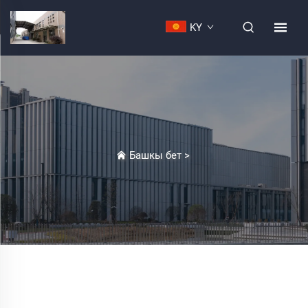
KY
Башкы бет
>