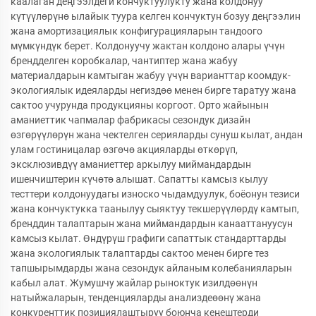
каалаган деңгээлдеги кончуктуулукту жана колдонуу
күтүүлөрүнө ылайык туура келген кончуктун бозуу деңгээлин
жана амортизациялык конфигурацияларын тандоого
мүмкүндүк берет. Колдонуучу жактан колдоно алары үчүн
брендделген коробкалар, чантиптер жана жабуу
материалдарын камтыган жабуу үчүн варианттар коомдук-
экологиялык идеяларды негиздөө менен бирге таратуу жана
сактоо учурунда продукцияны коргоот. Орто жайынын
аманиеттик чапмалар фабрикасы сезондук дизайн
өзгөрүүлөрүн жана чектелген серияларды сунуш кылат, андан
улам гостиницалар өзгөчө акцияларды өткөрүп,
эксклюзивдүү аманиеттер аркылуу миймандардын
ишенчиштерин күчөтө алышат. Сапатты камсыз кылуу
тесттери колдонуудагы износко чыдамдуулук, боёонун тезиси
жана кончуктукка таанылуу сыяктуу текшерүүлөрдү камтып,
бренддин талаптарын жана миймандардын канааттануусун
камсыз кылат. Өндүрүш графиги сапаттык стандарттарды
жана экологиялык талаптарды сактоо менен бирге тез
тапшырымдарды жана сезондук айланым колебанияларын
кабыл алат. Жумушчу жайлар рыноктук изилдөөнүн
натыйжаларын, тенденцияларды анализдеөөнү жана
конкуренттик позициялаштыруу боюнча кеңештерди