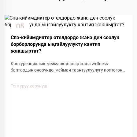
05
Dec
Спа-кийимдиктер отелдордо жана ден соолук
борборлорунда ыңгайлуулукту кантип
жакшыртат?
Конкуренциялык мейманканалар жана wellness-
баптардын өнөрүндө, мейман таантуулуулугу көптөгөн
деталдарга жана ыңгайлуулуктагы буюмдарга
байланыштуу. Мейман тажрыйбасына таасирин
Топтуруу көрүнүш
тийгизген көптөгөн факторлордун ичинен, спа кийимдер
меймандардын ыңгайлуулугунун...