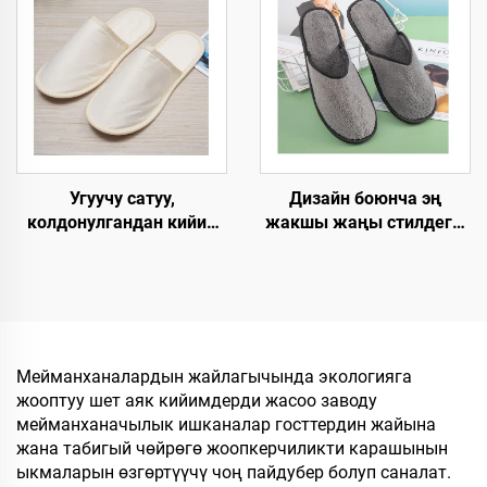
мейманхананын
жумшак, ыңгайлуу
бөлмөлөрү үчүн
панчык, мейманхана
бөлмөлөрү үчүн
Дизайн боюнча эң
Угуучу сатуу,
жакшы жаңы стилдеги,
колдонулгандан кийин
жакшы баадагы, жакшы
чөпкө айлануучу,
сапаттагы, катуу
мейманхана үчүн,
технологиялык
экологияга жардамдуу,
талаптарга жооп берген,
авиакомпаниялар үчүн
жылы-жайгашкан, бир
мейман панчыгы
жолку колдонууга
Мейманханалардын жайлагычында экологияга
арналган, мейманхана
жооптуу шет аяк кийимдерди жасоо заводу
үчүн жана
мейманханачылык ишканалар госттердин жайына
авиакомпаниялар үчүн
жана табигый чөйрөгө жоопкерчиликти карашынын
шлепкилер
ыкмаларын өзгөртүүчү чоң пайдубер болуп саналат.