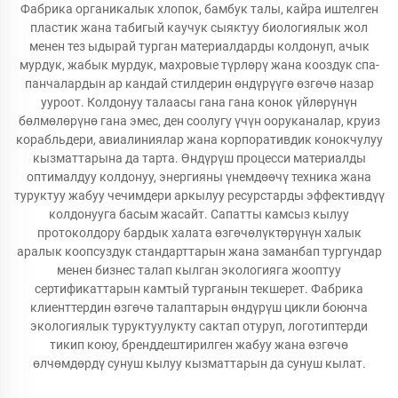
Фабрика органикалык хлопок, бамбук талы, кайра иштелген
пластик жана табигый каучук сыяктуу биологиялык жол
менен тез ыдырай турган материалдарды колдонуп, ачык
мурдук, жабык мурдук, махровые түрлөрү жана кооздук спа-
панчалардын ар кандай стилдерин өндүрүүгө өзгөчө назар
ууроот. Колдонуу талаасы гана гана конок үйлөрүнүн
бөлмөлөрүнө гана эмес, ден соолугу үчүн ооруканалар, круиз
корабльдери, авиалиниялар жана корпоративдик конокчулуу
кызматтарына да тарта. Өндүрүш процесси материалды
оптималдуу колдонуу, энергияны үнемдөөчү техника жана
туруктуу жабуу чечимдери аркылуу ресурстарды эффективдүү
колдонууга басым жасайт. Сапатты камсыз кылуу
протоколдору бардык халата өзгөчөлүктөрүнүн халык
аралык коопсуздук стандарттарын жана заманбап тургундар
менен бизнес талап кылган экологияга жооптуу
сертификаттарын камтый турганын текшерет. Фабрика
клиенттердин өзгөчө талаптарын өндүрүш цикли боюнча
экологиялык туруктуулукту сактап отуруп, логотиптерди
тикип коюу, бренддештирилген жабуу жана өзгөчө
өлчөмдөрдү сунуш кылуу кызматтарын да сунуш кылат.