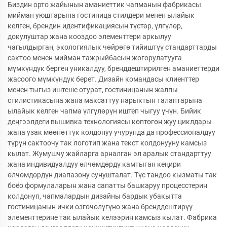
Биздин орто жайынын аманиеттик чапманын фабрикасы
мийман уюштарына гостиница стилдери менен ылайык
келген, брендин идентификациясын түстөр, үлгүлөр,
докулуштар жана кооздоо элементтери аркылуу
чагылдырган, экологиялык чөйрөгө тийиштүү стандарттарды
сактоо менен мийман тажрыйбасын жогорулатууга
мүмкүндүк берген уникалдуу, бренддештирилген аманиеттерди
жасоого мүмкүндүк берет. Дизайн командасы клиенттер
менен тыгыз иштеше отурат, гостиницанын жалпы
стилистикасына жана максаттуу нарыктын талаптарына
ылайык келген чапма үлгүлөрүн иштеп чыгуу үчүн. Бийик
деңгээлдеги вышивка технологиясы көптөгөн жуу циклдары
жана узак мөөнөттүк колдонуу учурунда да профессионалдуу
түрүн сактоочу так логотип жана текст колдонууну камсыз
кылат. Жумушчу жайларга арналган эл аралык стандарттуу
жана индивидуалдуу өлчөмдөрдү камтыган кеңири
өлчөмдөрдүн диапазону сунушталат. Түс тандоо кызматы так
боёо формулаларын жана сапатты башкаруу процесстерин
колдонуп, чапмалардын дизайны бардык убакытта
гостиницанын ички өзгөчөлүгүнө жана бренддештирүү
элементтерине так ылайык келээрин камсыз кылат. Фабрика