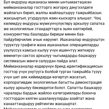
Бул өндүрүш ишканасы менен ынтымакташкан
мейманханалар гостторго жогорку деңгээлдеги
жайлагыч берип, жалпы жайлаштыруу тажрыйбасын
жакшыртып, угурдуулук изин кыскарта алышат. Чоң
көлөмдүү өндүрүш мүмкүнчүлүктөрү аркылуу сапатка
же экологиялык стандарттарга зыян келтирбей,
конкуренттеш бааларды бериши менен баа-
пайдуберчилик ачык көрүнөт. Ишканалар өндүрүштүн
туруктуу графиги жана ишканалык операцияларды
үзүлүссүз камсыз кылуу үчүн ишенчтүү жеткирүү
мөөнөтүн сактоо аркылуу чыгымдарды башкаруу
системасын жөнгө салуудан пайда алат.
Мейманханалар өздөрүнүн бренд идентификациясын
госттор үчүн унутууга болбой турган тажрыйба түзүү
үчүн шет аяк кийимдерди өзгөртүп жасатып,
корпоративдик экологиялык багытты демонстрация
кылуу аркылуу бекемдетсе болот. Сапатты башкаруу
чаралары бардык жайлоо категориялары боюнча
госттордон келген шааланууларды азайтат жана
канааттандыруу рейтингин жакшыртат.