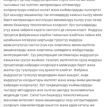
чыгымын так эсептеп, материалдын оптималдуу
колдонулушун камсыз кылат жана кыймылдарды кыскартат.
Бул акылдуу машиналар так өлчөмдөрдү камсыз кылуу менен
бирге материалдын жоголушун минималдуу кылуу үчүн лазер
менен башкаруу технлогиясын колдонот, бул чыгымдарды
утуу жана чөйрөгө карата сактоого да салым кошот. Өндүрүш
процесси фабриканын карбон таянычын азайткан сайын аба
ырайынын өзгөрүшү шартында туруктуу өндүрүш
мүмкүнчүлүгүн сактоо үчүн күн энергиясы менен иштеген
машиналарды жана энергияны үнөмдөөчү жабдууларды
интеграциялайт. Суу рекуперация системалары өндүрүштүн
каныккан суусун жыйнап, тазалап, иштетилген сууну өндүрүш
процессинде кайрадан колдонууга мүмкүндүк берет жана
жалпы суу түзүлүшүн чоң аракетте азайтат. Фабрика
өндүрүштүн тулкулуу моделдерин ишке ашырат, анда
өндүрүштүн калдыктары иштелет жана жаңы өнөм циклинде
кайрадан колдонулат, бул традициондуу кыймылдарды
чыгаруу методдорун жок кылган циклдүү экономикалык
модельди түзөт. Сапаттын башкаруу технологиясына
жасалма интеллект жана машинадагы окуу алгоритмдерин
колдонуп, кемчиликтерди аныктоо жана адам катасы же