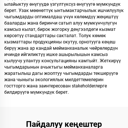
ылайыктуу өнүгүүдө үзгүлтүксүз өнүгүүгө мүмкүндүк
берет. Узак мөөнөттүк ынтымактарчылык ишчилүүлүк
чыгымдарды оптималдаш үчүн көлөмдүү жеңиштүү
бааларды жана биринчи сатып алуу мүмкүнчүлүгүн
камсыз кылат, бирок жогорку деңгээлдеги кызмат
көрсөтүү стандарттары сакталат. Толук көмөк
кызматтары продукцияны окутуу, орнотууга кеңеш
берүү жана ар кандай мейманханалык чөйрөлөрдүн
ичинде ийгиликтүү ишке ашырылышын камсыз
кылуучу улантуу консультацияны камтыйт. Жеткирүү
чыгымдарынын ачыктыгы мейманханаларга
жаратылыш дагы жооптуу чыгымдарды текшерүүгө
жана чыныгы экологиялык милдеттемелерин
гостторго жана заинтересован stakeholderлерге
билдирүүгө мүмкүндүк берет.
Пайдалуу кеңештер