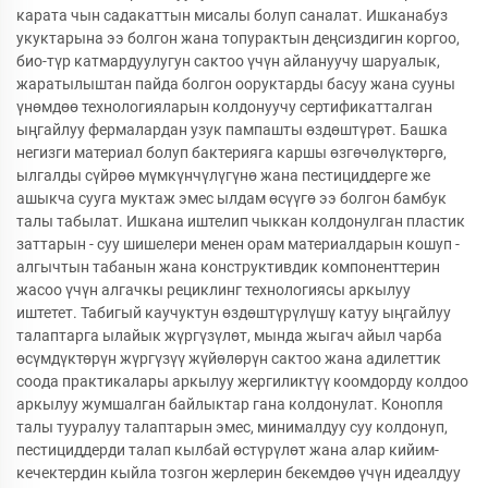
карата чын садакаттын мисалы болуп саналат. Ишканабуз
укуктарына ээ болгон жана топурактын деңсиздигин коргоо,
био-түр катмардуулугун сактоо үчүн айлануучу шаруалык,
жаратылыштан пайда болгон ооруктарды басуу жана сууны
үнөмдөө технологияларын колдонуучу сертификатталган
ыңгайлуу фермалардан узук пампашты өздөштүрөт. Башка
негизги материал болуп бактерияга каршы өзгөчөлүктөргө,
ылгалды сүйрөө мүмкүнчүлүгүнө жана пестициддерге же
ашыкча сууга муктаж эмес ылдам өсүүгө ээ болгон бамбук
талы табылат. Ишкана иштелип чыккан колдонулган пластик
заттарын - суу шишелери менен орам материалдарын кошуп -
алгычтын табанын жана конструктивдик компоненттерин
жасоо үчүн алгачкы рециклинг технологиясы аркылуу
иштетет. Табигый каучуктун өздөштүрүлүшү катуу ыңгайлуу
талаптарга ылайык жүргүзүлөт, мында жыгач айыл чарба
өсүмдүктөрүн жүргүзүү жүйөлөрүн сактоо жана адилеттик
соода практикалары аркылуу жергиликтүү коомдорду колдоо
аркылуу жумшалган байлыктар гана колдонулат. Конопля
талы тууралуу талаптарын эмес, минималдуу суу колдонуп,
пестициддерди талап кылбай өстүрүлөт жана алар кийим-
кечектердин кыйла тозгон жерлерин бекемдөө үчүн идеалдуу