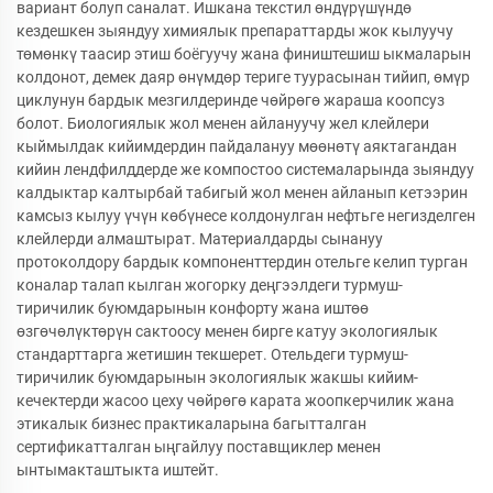
вариант болуп саналат. Ишкана текстил өндүрүшүндө
кездешкен зыяндуу химиялык препараттарды жок кылуучу
төмөнкү таасир этиш боёгуучу жана фиништешиш ыкмаларын
колдонот, демек даяр өнүмдөр териге туурасынан тийип, өмүр
циклунун бардык мезгилдеринде чөйрөгө жараша коопсуз
болот. Биологиялык жол менен айлануучу жел клейлери
кыймылдак кийимдердин пайдалануу мөөнөтү аяктагандан
кийин лендфилддерде же компостоо системаларында зыяндуу
калдыктар калтырбай табигый жол менен айланып кетээрин
камсыз кылуу үчүн көбүнесе колдонулган нефтьге негизделген
клейлерди алмаштырат. Материалдарды сынануу
протоколдору бардык компоненттердин отельге келип турган
коналар талап кылган жогорку деңгээлдеги турмуш-
тиричилик буюмдарынын конфорту жана иштөө
өзгөчөлүктөрүн сактоосу менен бирге катуу экологиялык
стандарттарга жетишин текшерет. Отельдеги турмуш-
тиричилик буюмдарынын экологиялык жакшы кийим-
кечектерди жасоо цеху чөйрөгө карата жоопкерчилик жана
этикалык бизнес практикаларына багытталган
сертификатталган ыңгайлуу поставщиклер менен
ынтымакташтыкта иштейт.