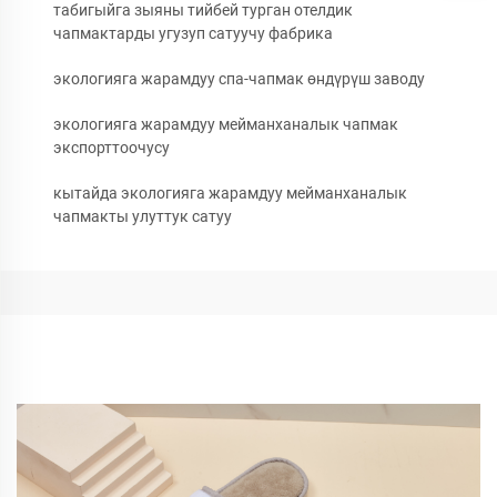
табигыйга зыяны тийбей турган отелдик
чапмактарды угузуп сатуучу фабрика
экологияга жарамдуу спа-чапмак өндүрүш заводу
экологияга жарамдуу мейманханалык чапмак
экспорттоочусу
кытайда экологияга жарамдуу мейманханалык
чапмакты улуттук сатуу