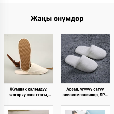
Жаңы өнүмдөр
Жумшак калемдүү,
Арзан, угуучу сатуу,
жогорку сапаттагы,
авиакомпаниялар, SPA,
колдонулгандан кийин
люкс, эркек жана аял
чөпкө айлануучу ички
үчүн, колдонулгандан
мейманханалык панчык,
кийин чөпкө айлануучу,