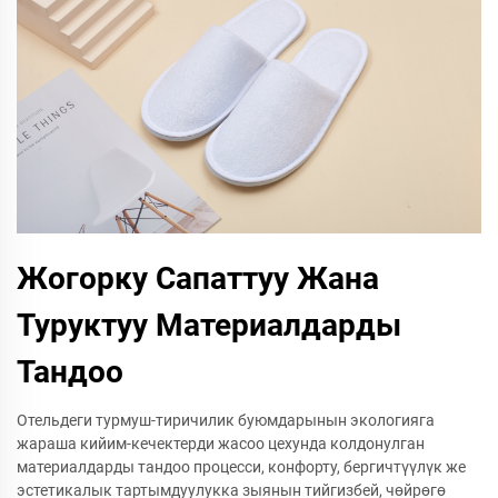
Жогорку Сапаттуу Жана
Туруктуу Материалдарды
Тандоо
Отельдеги турмуш-тиричилик буюмдарынын экологияга
жараша кийим-кечектерди жасоо цехунда колдонулган
материалдарды тандоо процесси, конфорту, бергичтүүлүк же
эстетикалык тартымдуулукка зыянын тийгизбей, чөйрөгө