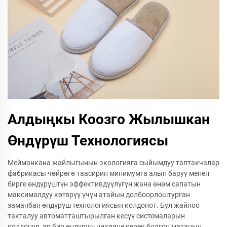
Алдыңкы Коозго Жылышкан
Өндүрүш Технологиясы
Мейманкана жайлыгынын экологияга сыйымдуу таптакчалар
фабрикасы чөйрөгө таасирин минимумга алып баруу менен
бирге өндүрүштүн эффективдүүлүгүн жана өнөм сапатын
максималдуу көтөрүү үчүн атайын долбоорлоштурган
заманбап өндүрүш технологиясын колдонот. Бул жайлоо
такталуу автоматташтырылган кесүү системаларын
колдонуп, ар бир өндүрүш циклине керек болгон матанын