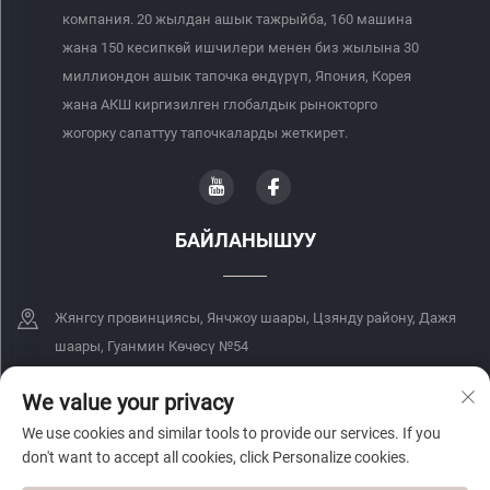
компания. 20 жылдан ашык тажрыйба, 160 машина
жана 150 кесипкөй ишчилери менен биз жылына 30
миллиондон ашык тапочка өндүрүп, Япония, Корея
жана АКШ киргизилген глобалдык рынокторго
жогорку сапаттуу тапочкаларды жеткирет.
БАЙЛАНЫШУУ
Жянгсу провинциясы, Янчжоу шаары, Цзянду району, Дажя
шаары, Гуанмин Көчөсү №54
+86-18068849339
We value your privacy
We use cookies and similar tools to provide our services. If you
[email protected]
don't want to accept all cookies, click Personalize cookies.