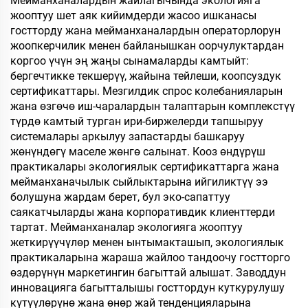
Мейманханалардын жайлагычында экологияга
жооптуу шет аяк кийимдерди жасоо ишканасы
гостторду жана мейманханалардын операторлорун
жоопкерчилик менен байланышкан оорчулуктардан
коргоо үчүн эң жаңы сынамаларды камтыйт:
бергечтикке текшерүү, жайына тейлеши, коопсуздук
сертификаттары. Мезгилдик спрос колебанияларын
жана өзгөчө иш-чаралардын талаптарын комплекстүү
түрдө камтый турган ири-биржелерди тапшыруу
системалары аркылуу запастарды башкаруу
жөнүндөгү маселе жөнгө салынат. Кооз өндүрүш
практикалары экологиялык сертификаттарга жана
мейманханачылык сыйлыктарына ийгиликтүү ээ
болушуна жардам берет, бул эко-сапаттуу
саякатчыларды жана корпоративдик клиенттерди
тартат. Мейманханалар экологияга жооптуу
жеткирүүчүлөр менен ынтымакташып, экологиялык
практикаларына жараша жайлоо тандоочу гостторго
өздөрүнүн маркетингин багыттай алышат. Заводдун
инновацияга багытталышы госттордун куткурулушу
күтүүлөрүнө жана өнөр жай тенденцияларына