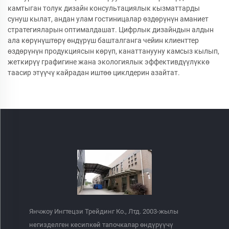
камтыган толук дизайн консультациялык кызматтарды
сунуш кылат, андан улам гостиницалар өздөрүнүн аманиет
стратегияларын оптималдашат. Цифрлык дизайндын алдын
ала көрүнүштөрү өндүрүш башталганга чейин клиенттер
өздөрүнүн продукциясын көрүп, канаттанууну камсыз кылып,
жеткирүү графигине жана экологиялык эффективдүүлүккө
таасир этүүчү кайрадан иштөө циклдерин азайтат.
Янчжоу Ингтецзи Трейдинг Ко., Лтд. 2003-жылы
негизделген кесипкөй тапочкалар өндүрүүчү