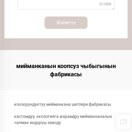
0/1000
Жөнөтүү
мийманканын коопсуз чыбыгынын
фабрикасы
коозорундуктуу мейманкана шетлери фабрикасы
кастомдуу, экологияга жарамдуу мейманханалык
чапмак өндүрүш заводу