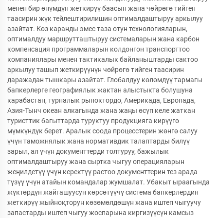
менен бир өнүмдүн жеткирүү баасын жана чөйрөгө тийген
таасирин жүк тейлештирилишин оптималдаштыруу аркылуу
азайтат. Көз каранды эмес таза отун технологияларын,
оптималдуу маршрутташтыруу системаларын жана карбон
компенсация программаларын колдонгон транспорттоо
компаниялары менен тактикалык байланыштарды сактоо
аркылуу ташып жеткирүүнүн чөйрөгө тийген таасирин
даражадан тышкары азайтат. Глобалдуу көлөмдүү тармагы
бапкерлерге географиялык жактан алыстыкта болушуна
карабастан, турналык рыноктордо, Америкада, Европада,
Азия-Тынч океан алкагында жана жаңы өсүп келе жаткан
туристтик багыттарда туруктуу продукцияга кирүүгө
мүмкүндүк берет. Аралык соода процесстерин жөнгө салуу
үчүн таможнялык жана нормативдик талаптарды билүү
зарыл, ал үчүн документтерди толтуруу, бажылык
оптималдаштыруу жана сыртка чыгуу операцияларын
жеңилдетүү үчүн керектүү растоо документтерин тез арада
түзүү үчүн атайын командалар жумшалат. Убакыт ыраагында
жүктөрдүн жайгашуусун көрсөтүүчү система бапкерлердин
жеткирүү жыйноқторун көзөмөлдөшүн жана иштеп чыгуучу
запастарды иштеп чыгуу жоспарына киргизүүсүн камсыз