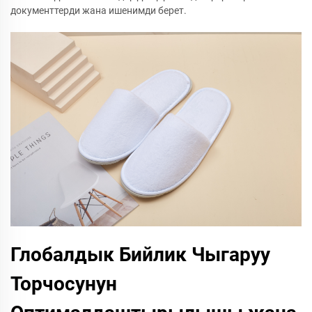
документтерди жана ишенимди берет.
Глобалдык Бийлик Чыгаруу
Торчосунун