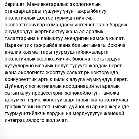
беришет. Мамлекетаралык экологиялык
стандартдарды түшүнүү үчүн тажрыйбалуу
экологиялык достос турмуш-тийякчы
экспорттоочулар командасы иштешет жана бардык
өнүмдөрдүн жергиликтүү жана эл аралык
талаптарына ылайыктуу экендигин камсыз кылат.
Наракеттик тажрыйба жана боз ынтымагы боюнча
анализ кызматтары туурмуш-тийякчыларга
экологиялык жоопкерчилик боюнча гостьтордун
күтүүлөрүнө ылайык болуп турууга жардам берет
жана экологияга жооптуу саякат рынокторунда
конкуренттик артыкчылык алууга мүмкүндүк берет.
Дүйнөлүк логистикалык координация эл аралык
сатып алуу процесстерин жөнөкөйлөтүп, таможа
документтерин, жөнөтүү шарттарын жана жеткилиш
графиктерин иштеп чыгып, дүйнөнүн ар бир жеринде
туурмуш-тийякчылардын ишмердүүлүгүн жөнөкөй
интеграциялоого жол ачат.