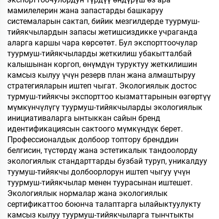
мамилелерин жана запастарды башкаруу
системаларын сактап, бийик мезгилдерде туурмуш-
тийякчылардын запасы жетишсиздикке учраганда
аларга каршы чара көрсөтөт. Бул экспорттоочулар
туурмуш-тийякчыларды жеткилиш убакытталбай
калышынан коргоп, өнүмдүн туруктуу жеткилишин
камсыз кылуу үчүн резерв план жана алмаштыруу
стратегияларын иштеп чыгат. Экологиялык достос
турмуш-тийякчы экспорттоо кызматтарынын өзгөртүү
мүмкүнчүлүгү туурмуш-тийякчыларды экологиялык
инициативаларга ынтыккан сайын бренд
идентификациясын сактоого мүмкүндүк берет.
Профессионалдык долбоор топтору бренддин
белгисин, түстөрдү жана эстетикалык тандоолорду
экологиялык стандарттарды бузбай туруп, уникалдуу
туумуш-тийякчы долбоорлорун иштеп чыгуу үчүн
туурмуш-тийякчылар менен туурасынан иштешет.
Экологиялык нормалар жана экологиялык
сертификаттоо боюнча талаптарга ылайыктуулукту
камсыз кылуу туурмуш-тийякчыларга тынчтыкты