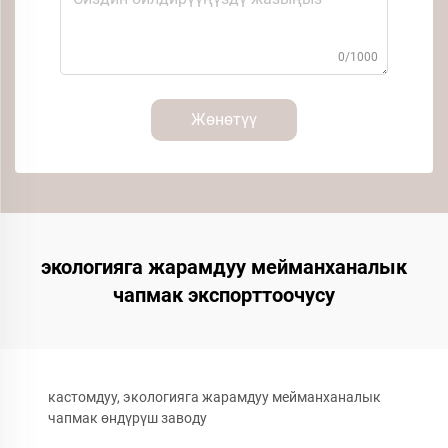
0/1000
Жөнөтүү
экологияга жарамдуу мейманханалык
чапмак экспорттоочусу
кастомдуу, экологияга жарамдуу мейманханалык
чапмак өндүрүш заводу