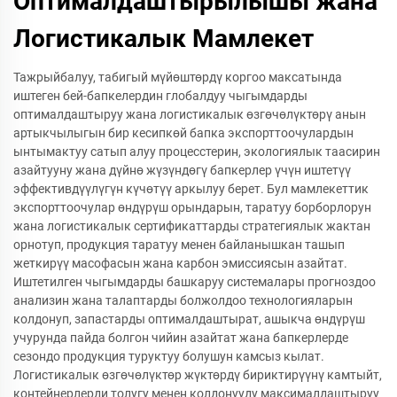
Оптималдаштырылышы жана
Логистикалык Мамлекет
Тажрыйбалуу, табигый мүйөштөрдү коргоо максатында
иштеген бей-бапкелердин глобалдуу чыгымдарды
оптималдаштыруу жана логистикалык өзгөчөлүктөрү анын
артыкчылыгын бир кесипкөй бапка экспорттоочулардын
ынтымактуу сатып алуу процесстерин, экологиялык таасирин
азайтууну жана дүйнө жүзүндөгү бапкерлер үчүн иштетүү
эффективдүүлүгүн күчөтүү аркылуу берет. Бул мамлекеттик
экспорттоочулар өндүрүш орындарын, таратуу борборлорун
жана логистикалык сертификаттарды стратегиялык жактан
орнотуп, продукция таратуу менен байланышкан ташып
жеткирүү масофасын жана карбон эмиссиясын азайтат.
Иштетилген чыгымдарды башкаруу системалары прогноздоо
анализин жана талаптарды болжолдоо технологияларын
колдонуп, запастарды оптималдаштырат, ашыкча өндүрүш
учурунда пайда болгон чийин азайтат жана бапкерлерде
сезондо продукция туруктуу болушун камсыз кылат.
Логистикалык өзгөчөлүктөр жүктөрдү бириктирүүнү камтыйт,
контейнерлерди толугу менен колдонууду максималдаштыруу