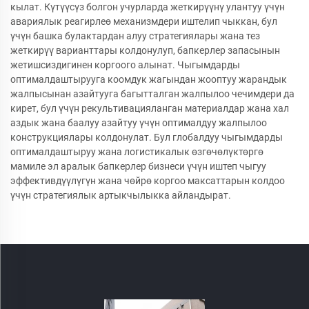
кылат. Күтүүсүз болгон учурларда жеткирүүнү улантуу үчүн
авариялык реагирлеө механизмдери иштелип чыккан, бул
үчүн башка булактардан алуу стратегиялары жана тез
жеткирүү варианттары колдонулуп, бапкерлер запасынын
жетишсиздигинен коргоого алынат. Чыгымдарды
оптималдаштырууга коомдук жагындан жооптуу жарандык
жалпысынан азайтууга багытталган жалпылоо чечимдери да
кирет, бул үчүн рекультивацияланган материалдар жана хал
аздык жана баалуу азайтуу үчүн оптималдуу жалпылоо
конструкциялары колдонулат. Бул глобалдуу чыгымдарды
оптималдаштыруу жана логистикалык өзгөчөлүктөргө
мамиле эл аралык бапкерлер бизнеси үчүн иштеп чыгуу
эффективдүүлүгүн жана чөйрө коргоо максаттарын колдоо
үчүн стратегиялык артыкчылыкка айландырат.