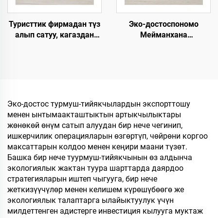
Туристтик фирмадан түз
Эко-достоспономо
алып сатуу, кагаздан
Мейманхана
түзүлгөн табан,
Чашмалары Кошумча
экологияга жардамдуу
Буюмдары Мейман
SPA панчыгы,
Чашмалары OEM
өзгөртүлгөн логотип
Колдонуп Чыгарылган
менен, колдонулгандан
Мейманхана
кийин чөпкө айлануучу
Чашмалары Сатууга
Эко-достос турмуш-тийякчылардын экспорттошу
мейманхана панчыгы
менен ынтымаакташтыктын артыкчылыктары
жөнөкөй өнүм сатып алуудан бир нече чегинип,
ишкерчилик операцияларын өзгөртүп, чөйрөни коргоо
максаттарын колдоо менен кеңири маани түзөт.
Башка бир нече туурмуш-тийякчынын өз алдынча
экологиялык жактан туура шарттарда даярдоо
стратегияларын иштеп чыгууга, бир нече
жеткизүүчүлөр менен келишем күрөшүбөөгө же
экологиялык талаптарга ылайыктуулук үчүн
милдеттенген адистерге инвестиция кылууга муктаж