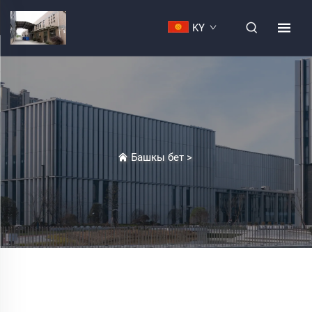
KY
Башкы бет
>