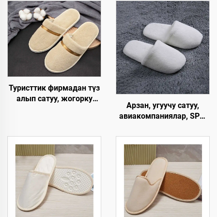
Туристтик фирмадан түз
алып сатуу, жогорку
Арзан, угуучу сатуу,
сапаттагы,
авиакомпаниялар, SPA,
колдонулгандан кийин
люкс, эркек жана аял
чөпкө айлануучу,
үчүн, колдонулгандан
кораллдуу вельветтен
кийин чөпкө айлануучу,
жасалган,
жумшак, ыңгайлуу
авиакомпаниялар, SPA
панчык, мейманхана
жана мейманханалар
бөлмөлөрү үчүн
үчүн, өзгөртүлгөн
логотип менен