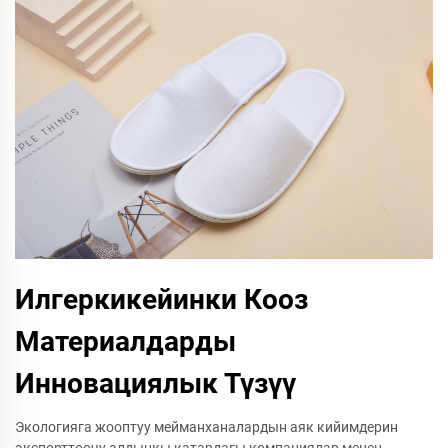
Илгеркикейинки Кооз
Материалдарды
Инновациялык Түзүү
Экологияга жооптуу мейманханалардын аяк кийимдерин
экспорттоочу алдыңкы катардагы компаниялар менен