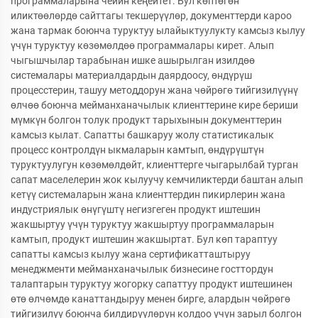
программаларына чейин кеңейтет. Бул көптөгөн
иликтөөлөрдө сайттагы текшерүүлөр, документтерди кароо
жана тармак боюнча туруктуу ылайыктуулукту камсыз кылуу
үчүн туруктуу көзөмөлдөө программалары кирет. Алып
чыгышчылар тарабынан ишке ашырылган изилдөө
системалары материалдардын даярдоосу, өндүрүш
процесстерин, ташуу методдорун жана чөйрөгө тийгизилүүнү
өлчөө боюнча мейманханачылык клиенттерине кире бериши
мүмкүн болгон толук продукт тарыхынын документтерин
камсыз кылат. Сапатты башкаруу жолу статистикалык
процесс контролдүн ыкмаларын камтып, өндүрүштүн
туруктуулугун көзөмөлдөйт, клиенттерге чыгарылбай турган
сапат маселелерин жок кылуучу кемчиликтерди баштан алып
кетүү системаларын жана клиенттердин пикирлерин жана
индустриялык өнүгүштү негизгеген продукт иштешин
жакшыртуу үчүн туруктуу жакшыртуу программаларын
камтып, продукт иштешин жакшыртат. Бул көп тараптуу
сапатты камсыз кылуу жана сертификатташтыруу
менеджменти мейманханачылык бизнесине госттордун
талаптарын туруктуу жогорку сапаттуу продукт иштешинен
өтө өлчөмдө канаттандыруу менен бирге, алардын чөйрөгө
тийгизилүү боюнча билдирүүлөрүн колдоо үчүн зарыл болгон