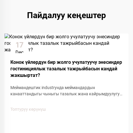
Пайдалуу кеңештер
17
Dec
Конок үйлөрдүн бир жолго учулатуучу энесиндер
гостинициялык тазалык тажрыйбасын кандай
жакшыртат?
Меймандештик industryнда меймандардын
канааттандыгы чыныгы тазалык жана кайрымдуулугун
сактоого багытталган кичинекей детайлдарга көңүл
буруу менен аныкталат. Оң мейман тажрыйбасына
Топтуруу көрүнүш
таасирин тийгизген негизги буюмдардын бири болуп
кошкоо меймандештердин бир жолго колдонулган
кайрымдагы жакшыртылышы...