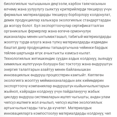
биологиялык чыгышынын деңгээли, карбон таякчасынын
өлчөмү жана уулуулугу сыяктуу критерийлерди текшерүү үчүн
фирмалык материалдарды текшерүү борборлору колдонулат,
демек продукциялар халыкара экологиялык стандарттардан
да жогору болот. Бул экспорттоочулар сертификатталган
органикалык фермерлер жана өзгөчө ормончулук
ишканалары менен ынтымакташып, табигый материалдарды
жооптуу түрдө алууга жана түпкү материалдарды издөөдөн
баштап даяр продукцияны тапшыргычына чейинки бардык
тейлөө шартында өтүк ачыктыкты камсыз кылат.
Технологиялык жетишкендик суудан аздык колдонуу, зыяндуу
химиялык иштетүүнүн болушун бас токтотуу жана өндүрүштүн
энергия талаптарын азайтуу менен байланышкан
инновациялык өндүрүш процесстерин камтыйт. Көптөгөн
экологияга жооптуу мейманханалардын аяк кийимдерин
экспорттоочу компаниялар өндүрүштүн кыйынчылыктарын
жыйноп, кайрадан колдонуу үчүн пайдалануучу жабык
циклдуу өндүрүш системаларын иштеп чыгышты, андан улам
чөпсүз иштөөгө жол ачылып, чөпсүз иштөө экологиялык
артыкчылыктарды тагы да күчөтөт. Материалдык
инновацияларга компостоолуу материалдарды колдонуу, чөп