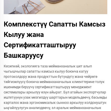
Комплекстүү Сапатты Камсыз
Кылуу жана
Сертификатташтыруу
Башкаруусу
Кесипкөй, экологияга таза мейманханалык шет алып
чыгышчылар сапатты камсыз кылуу боюнча катуу
протоколдору жана продукттын бүтүндүгү жана чөйрөгө
тийгизилүүсү боюнча мейманханачылык клиенттерине толук
ишенимди берүүчү сертификатташтыруу менеджмент
системалары аркылуу өзүн айырат. Бул атайын экспортчулар
иштетүүнүн узак мезгилдүү шарттарын модельдөөчү, басымды
карталоо жана эргономикалык сынноо аркылуу колдонуштун
ыңгайлуулугун анализдөөчү, эл аралык мейманханачылык