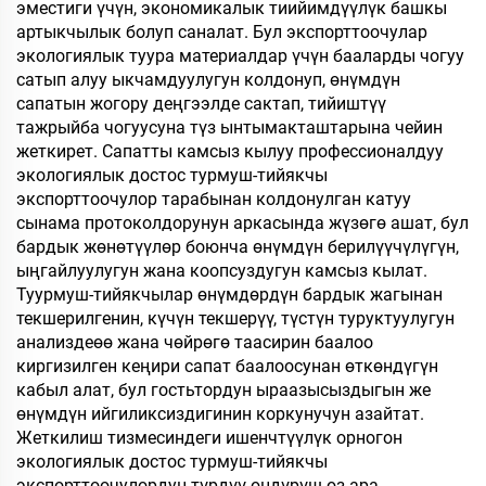
эместиги үчүн, экономикалык тиийимдүүлүк башкы
артыкчылык болуп саналат. Бул экспорттоочулар
экологиялык туура материалдар үчүн бааларды чогуу
сатып алуу ыкчамдуулугун колдонуп, өнүмдүн
сапатын жогору деңгээлде сактап, тийиштүү
тажрыйба чогуусуна түз ынтымакташтарына чейин
жеткирет. Сапатты камсыз кылуу профессионалдуу
экологиялык достос турмуш-тийякчы
экспорттоочулор тарабынан колдонулган катуу
сынама протоколдорунун аркасында жүзөгө ашат, бул
бардык жөнөтүүлөр боюнча өнүмдүн берилүүчүлүгүн,
ыңгайлуулугун жана коопсуздугун камсыз кылат.
Туурмуш-тийякчылар өнүмдөрдүн бардык жагынан
текшерилгенин, күчүн текшерүү, түстүн туруктуулугун
анализдеөө жана чөйрөгө таасирин баалоо
киргизилген кеңири сапат баалоосунан өткөндүгүн
кабыл алат, бул гостьтордун ыраазысыздыгын же
өнүмдүн ийгиликсиздигинин коркунучун азайтат.
Жеткилиш тизмесиндеги ишенчтүүлүк орногон
экологиялык достос турмуш-тийякчы
экспорттоочулордун түрдүү өндүрүш өз ара