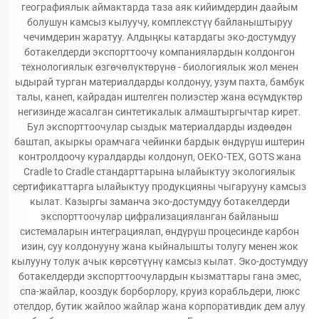
географиялык аймактарда таза аяк кийимдердин даайым
болушун камсыз кылуучу, комплекстүү байланыштыруу
чечимдерин жаратуу. Алдыңкы катардагы эко-достумдуу
ботакелдерди экспорттоочу компаниялардын колдонгон
технологиялык өзгөчөлүктөрүнө - биологиялык жол менен
ыдырай турган материалдарды колдонуу, узум пахта, бамбук
талы, канеп, кайрадан иштелген полиэстер жана өсүмдүктөр
негизинде жасалган синтетикалык алмаштыргычтар кирет.
Бул экспорттоочулар сыздык материалдарды издөөдөн
баштап, акыркы орамчага чейинки бардык өндүрүш иштерин
контролдоочу куралдарды колдонуп, OEKO-TEX, GOTS жана
Cradle to Cradle стандарттарына ылайыктуу экологиялык
сертификаттарга ылайыктуу продукцияны чыгарууну камсыз
кылат. Казыргы заманча эко-достумдуу ботакелдерди
экспорттоочулар цифрализацияланган байланыш
системаларын интеграциялап, өндүрүш процесинде карбон
изин, суу колдонууну жана кыйналышты толугу менен жок
кылууну толук ачык көрсөтүүнү камсыз кылат. Эко-достумдуу
ботакелдерди экспорттоочулардын кызматтары гана эмес,
спа-жайлар, кооздук борборлору, круиз корабльдери, люкс
отелдор, бутик жайлоо жайлар жана корпоративдик дем алуу