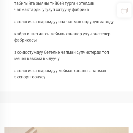
табигыйга зыяны тийбей турган отелдик
чапмактарды угузуп сатуучу фабрика
экологияга жарамдуу спа-чапмак өндүрүш заводу
кайра иштетилген мейманханалар үчүн энеселер
фабрикасы
эко-достумдуу бөтөлкө чапман супчиктерди топ
менен камсыз кылуучу
экологияга жарамдуу мейманханалык чапмак
экспорттоочусу