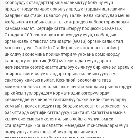
коопсуздук стандарттарына ылайыктуу болушу үчүн
продуктторду сындоо аркылуу продукттардын иштешинин
баардык жактарын баалоо үчүн алдын-ала жабдуулар менен
жабдылган атайын сапатты контролдоо лабораторияларын
камсыз кылат. Сертификатташтыруу процесси OEKO-TEX
Стандарт 100 текстилдин коопсуздугу үчүн, глобалдык
органикалык текстил стандарты (GOTS) органикалык тал
массасы үчүн, Cradle to Cradle (ашыктан капчыга чейин)
циклдүү экономика принциптери үчүн жана ормондорду
кароодогу кеңештик (FSC) материалдар үчүн дарага
негизделген сертификатташтыруу сыяктуу бир нече эл аралык
чөйрөгө тийгизилүү стандарттарына ылайыктуулукту
сактоону камсыз кылат. Кесипкөй, экологияга таза
мейманханалык шет алып чыгышчы командасы рыноктордун
ар кайсы түрлөрүндөгү нормативдик өзгөрүүлөрдү
көзөмөлдөөчү чөйрөгө тийгизилүү боюнча иликтөөчүлөрдү
камтыйт, демек продукттар бардык максаттагы экспорттук
багыттарда сертификатталуусун сактайт. Сапатты камсыз
кылуу системасы экологиялык ылайыктуулук, эмгек
стандарттары жана сапатты менеджмент системалары үчүн
өндүрүштүк өнөктөш фабрикаларды иликтөө