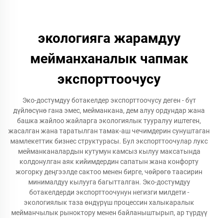
экологияга жарамдуу
мейманханалык чапмак
экспорттоочусу
Эко-достумдуу ботакелдер экспорттоочусу деген - бүт
дүйлөсүнө гана эмес, мейманкана, дем алуу ордундар жана
башка жайлоо жайларга экологиялык тууралуу иштеген,
жасалган жана таратылган тамак-аш чечимдерин сунуштаган
мамлекеттик бизнес структурасы. Бул экспорттоочулар лукс
мейманканалардын кутумун камсыз кылуу максатында
колдонулган аяк кийимдердин сапатын жана конфорту
жогорку деңгээлде сактоо менен бирге, чөйрөгө таасирин
минималдуу кылууга багытталган. Эко-достумдуу
ботакелдерди экспорттоочунун негизги милдети -
экологиялык таза өндүрүш процессин халыкаралык
мейманчылык рыноктору менен байланыштырып, ар түрдүү