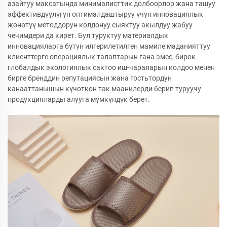
азайтуу максатында минималисттик долбоорлор жана ташуу
эффективдүүлүгүн оптималдаштыруу үчүн инновациялык
жөнөтүү методдорун колдонуу сыяктуу акылдуу жабуу
чечимдери да кирет. Бул туруктуу материалдык
инновацияларга бүтүн илгерилетилген мамиле маданияттуу
клиенттерге операциялык талаптарын гана эмес, бирок
глобалдык экологиялык сактоо иш-чараларын колдоо менен
бирге бренддин репутациясын жана гостьтордун
канааттанышын күчөткөн так маанилерди берип туруучу
продукцияларды алууга мүмкүндүк берет.