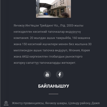
Янчжоу Ингтецзи Трейдинг Ко., Лтд. 2003-жылы
негизделген кесипкөй тапочкалар өндүрүүчү
компания. 20 жылдан ашык тажрыйба, 160 машина
жана 150 кесипкөй ишчилери менен биз жылына 30
миллиондон ашык тапочка өндүрүп, Япония, Корея
жана АКШ киргизилген глобалдык рынокторго
жогорку сапаттуу тапочкаларды жеткирет.
БАЙЛАНЫШУУ
Жянгсу провинциясы, Янчжоу шаары, Цзянду району, Дажя