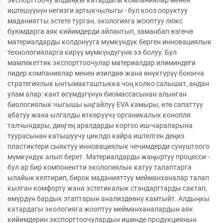
иштешүүнүн негизги артыкчылыгы - бул кооз ооруктуу
маданиятты эстете турган, экологияга жооптуу люкс
буюмдарга аяк кийимдерди айлантып, заманбап өзгөчө
материалдарды колдонууга мүмкүндүк берген инновациялык
технологияларга кирүү мүмкүндүгүнө ээ болуу. Бул
мамлекеттик экспорттоочулар материалдар илиминдеги
лидер компаниялар менен изилдөө жана өнүктүрүү боюнча
стратегиялык ынтымакташтыкка чоң колко салышат, андан
улам алар: кант өсүмдүгүнүн биомассасынан алынган
биологиялык чыгышы ыңгайлуу EVA камыры, өтө сапаттуу
абатуу жана ылгалды өткөрүүчү органикалык конопля
талчындары, диңгең аралдарды коргоо иш-чараларына
туурасынан катышуучу циклдо кайра иштелген деңиз
пластиктери сыяктуу инновациялык чечимдерди сунуштоого
мүмкүндүк алып берет. Материалдарды жаңыртуу процесси -
бул ар бир компонентти экологиялык катуу талаптарга
ылайык келтирип, бирок маданияттуу мейманханалар талап
кылган комфорту жана эстетикалык стандарттарды сактап,
өмүрдүн бардык этаптарын анализдөөнү камтыйт. Алдыңкы
катардагы экологияга жооптуу мейманханалардын аяк
кийимдерин экспорттоочулардын ишинде продукциянын