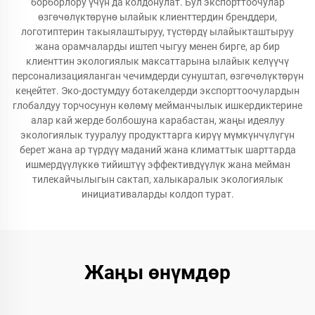
борборлору үчүн да колдонулат. Бул экспорттоочулар
өзгөчөлүктөрүнө ылайык клиенттердин бренддери,
логотиптерин такыялаштыруу, түстөрдү ылайыкташтыруу
жана орамчаларды иштеп чыгуу менен бирге, ар бир
клиенттин экологиялык максаттарына ылайык келүүчү
персонализацияланган чечимдерди сунуштап, өзгөчөлүктөрүн
кеңейтет. Эко-достумдуу ботакелдерди экспорттоочулардын
глобалдуу торчосунун көлөмү мейманчылык ишкердиктерине
алар кай жерде болбошуна карабастан, жаңы идеялуу
экологиялык тууралуу продукттарга кирүү мүмкүнчүлүгүн
берет жана ар түрдүү маданий жана климаттык шарттарда
ишмердүүлүккө тийиштүү эффективдүүлүк жана мейман
тилекайчылыгын сактап, халыкаралык экологиялык
инициативаларды колдоп турат.
Жаңы өнүмдөр