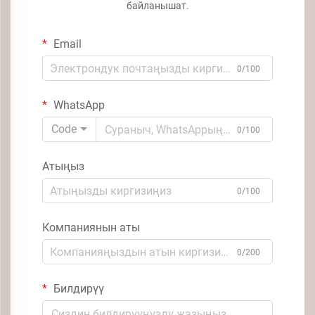
байланышат.
Email
0/100
WhatsApp
Code
0/100
Атыңыз
0/100
Компаниянын аты
0/200
Билдирүү