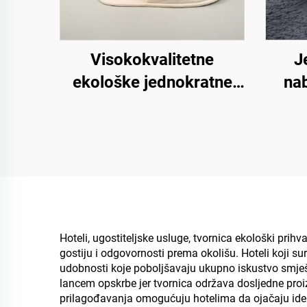
Visokokvalitetne
J
ekološke jednokratne
nab
sobne papuče za hotele
papuč
s mekom oblogom za
goste hotelskih soba
je
ud
Hoteli, ugostiteljske usluge, tvornica ekološki prih
gostiju i odgovornosti prema okolišu. Hoteli koji 
udobnosti koje poboljšavaju ukupno iskustvo smješ
lancem opskrbe jer tvornica održava dosljedne pro
prilagođavanja omogućuju hotelima da ojačaju iden