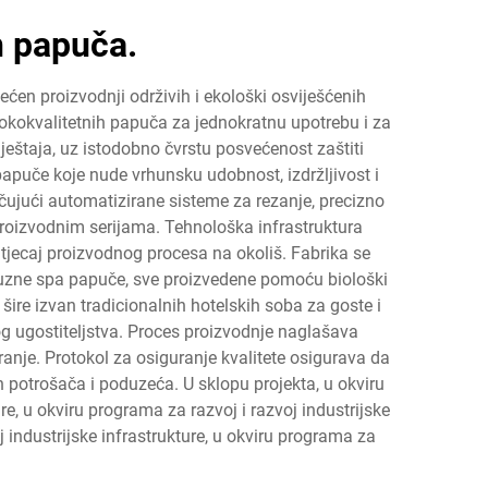
h papuča.
ćen proizvodnji održivih i ekološki osviješćenih
isokokvalitetnih papuča za jednokratnu upotrebu i za
ještaja, uz istodobno čvrstu posvećenost zaštiti
papuče koje nude vrhunsku udobnost, izdržljivost i
učujući automatizirane sisteme za rezanje, precizno
proizvodnim serijama. Tehnološka infrastruktura
 utjecaj proizvodnog procesa na okoliš. Fabrika se
luksuzne spa papuče, sve proizvedene pomoću biološki
šire izvan tradicionalnih hotelskih soba za goste i
og ugostiteljstva. Proces proizvodnje naglašava
ranje. Protokol za osiguranje kvalitete osigurava da
potrošača i poduzeća. U sklopu projekta, u okviru
re, u okviru programa za razvoj i razvoj industrijske
j industrijske infrastrukture, u okviru programa za