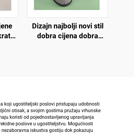
Dizajn najbolji novi stil
jene
dobra cijena dobra
kratne
kvaliteta strogi zahtjevi
jive
za proces udobno
e i
pristajanje jednokratne
za
hotelske zračne papuče
la
a koji ugostiteljski poslovi pristupaju udobnosti
jični otisak, a svojim gostima pružaju vrhunske
aju koristi od pojednostavljenog upravljanja
rekidne poslove u ugostiteljstvu. Mogućnosti
ju nezaboravna iskustva gostiju dok pokazuju