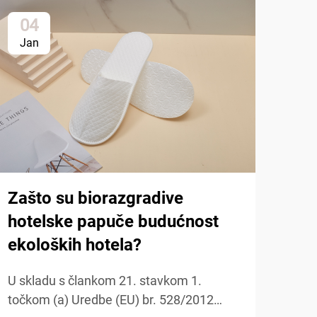
04
1
Jan
Ja
Zašto su biorazgradive
hotelske papuče budućnost
ekoloških hotela?
Kak
U skladu s člankom 21. stavkom 1.
hot
točkom (a) Uredbe (EU) br. 528/2012