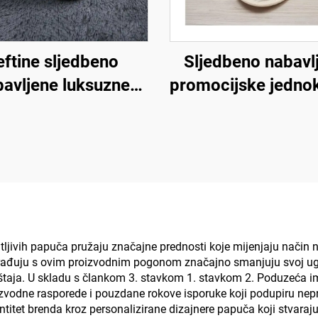
eftine sljedbeno
Sljedbeno nabavl
avljene luksuzne
promocijske jedno
e za zrakoplovstvo
ekološki prihvatl
i spa, uniseks,
papuče za hotel
dnokratne, meke i
zrakoplovstvo 
obne papuče za
korisnike hote
hotelske sobe
vatljivih papuča pružaju značajne prednosti koje mijenjaju način n
surađuju s ovim proizvodnim pogonom značajno smanjuju svoj ugl
taja. U skladu s člankom 3. stavkom 1. stavkom 2. Poduzeća im
izvodne rasporede i pouzdane rokove isporuke koji podupiru nep
titet brenda kroz personalizirane dizajnere papuča koji stvara