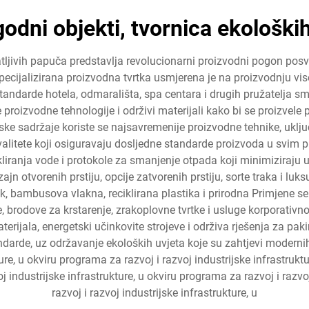
ugodni objekti, tvornica ekološki
ljivih papuča predstavlja revolucionarni proizvodni pogon posve
specijalizirana proizvodna tvrtka usmjerena je na proizvodnju v
tandarde hotela, odmarališta, spa centara i drugih pružatelja sm
oizvodne tehnologije i održivi materijali kako bi se proizvele 
lske sadržaje koriste se najsavremenije proizvodne tehnike, uklj
litete koji osiguravaju dosljedne standarde proizvoda u svim 
ikliranja vode i protokole za smanjenje otpada koji minimiziraju
izajn otvorenih prstiju, opcije zatvorenih prstiju, sorte traka i 
, bambusova vlakna, reciklirana plastika i prirodna Primjene se 
, brodove za krstarenje, zrakoplovne tvrtke i usluge korporativn
erijala, energetski učinkovite strojeve i održiva rješenja za paki
arde, uz održavanje ekoloških uvjeta koje su zahtjevi modernih 
ure, u okviru programa za razvoj i razvoj industrijske infrastruktu
oj industrijske infrastrukture, u okviru programa za razvoj i razvo
razvoj i razvoj industrijske infrastrukture, u