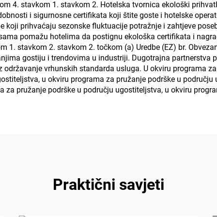
om 4. stavkom 1. stavkom 2. Hotelska tvornica ekološki prihvat
dobnosti i sigurnosne certifikata koji štite goste i hotelske ope
e koji prihvaćaju sezonske fluktuacije potražnje i zahtjeve po
ksama pomažu hotelima da postignu ekološka certifikata i nagrad
kom 1. stavkom 2. stavkom 2. točkom (a) Uredbe (EZ) br. Obveza
njima gostiju i trendovima u industriji. Dugotrajna partnerstva p
uz održavanje vrhunskih standarda usluga. U okviru programa za 
stiteljstva, u okviru programa za pružanje podrške u području u
ma za pružanje podrške u području ugostiteljstva, u okviru pro
Praktični savjeti