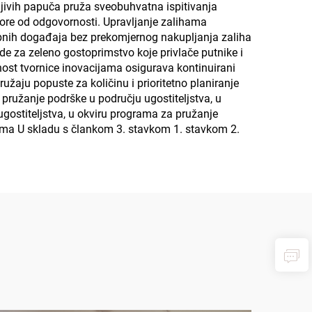
ljivih papuča pruža sveobuhvatna ispitivanja
ratore od odgovornosti. Upravljanje zalihama
sebnih događaja bez prekomjernog nakupljanja zaliha
e za zeleno gostoprimstvo koje privlače putnike i
nost tvornice inovacijama osigurava kontinuirani
ružaju popuste za količinu i prioritetno planiranje
pružanje podrške u području ugostiteljstva, u
gostiteljstva, u okviru programa za pružanje
grama U skladu s člankom 3. stavkom 1. stavkom 2.