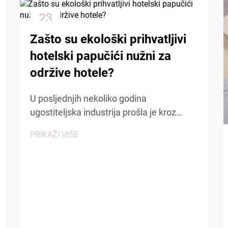
23
Dec
Zašto su ekološki prihvatljivi
hotelski papučići nužni za
održive hotele?
U posljednjih nekoliko godina
ugostiteljska industrija prošla je kroz
značajne promjene, a održivost je postala
PRIKAŽI VIŠE
temelj modernog hotelskog poslovanja.
Hoteli diljem svijeta prepoznaju da
ekološka odgovornost nije samo trend,
već i...