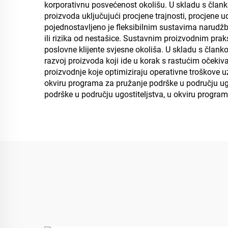
korporativnu posvećenost okolišu. U skladu s člank
proizvoda uključujući procjene trajnosti, procjene u
pojednostavljeno je fleksibilnim sustavima narudžb
ili rizika od nestašice. Sustavnim proizvodnim pra
poslovne klijente svjesne okoliša. U skladu s član
razvoj proizvoda koji ide u korak s rastućim očekiva
proizvodnje koje optimiziraju operativne troškove 
okviru programa za pružanje podrške u području ugo
podrške u području ugostiteljstva, u okviru progra