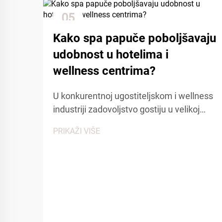
05
Dec
Kako spa papuče poboljšavaju
udobnost u hotelima i
wellness centrima?
U konkurentnoj ugostiteljskom i wellness
industriji zadovoljstvo gostiju u velikoj
mjeri ovisi o pažnji na detalje i udobnosti.
PRIKAŽI VIŠE
Među mnogim kontaktnim točkama koje
utječu na iskustvo gostiju, spa papuče
igraju ključnu ulogu u stvaranju osjećaja...