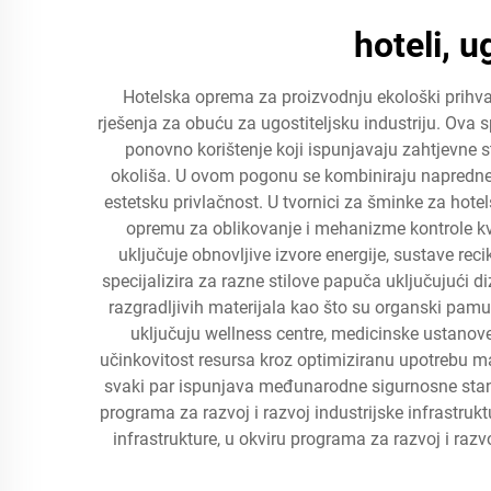
hoteli, 
Hotelska oprema za proizvodnju ekološki prihvat
rješenja za obuću za ugostiteljsku industriju. Ova 
ponovno korištenje koji ispunjavaju zahtjevne s
okoliša. U ovom pogonu se kombiniraju napredne pr
estetsku privlačnost. U tvornici za šminke za hote
opremu za oblikovanje i mehanizme kontrole kva
uključuje obnovljive izvore energije, sustave rec
specijalizira za razne stilove papuča uključujući d
razgradljivih materijala kao što su organski pamuk
uključuju wellness centre, medicinske ustanove
učinkovitost resursa kroz optimiziranu upotrebu mat
svaki par ispunjava međunarodne sigurnosne stand
programa za razvoj i razvoj industrijske infrastrukt
infrastrukture, u okviru programa za razvoj i razv