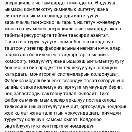
операциялык чыгымдарды төмөндөтөт. Өндүрүш
ыкмасы комплекстүү химиялык иштетүү жана
синтетикалык материалдарды иштетүүнүн
зарылчылыгын жокко чыгарып, иштетүү жүйөлөрүн
жөнгө салуу менен операциялык чыгымдарды жана
табигый ресурстарга тийген таасирди азайтат.
Сапаттын туруктуулугу - заманбап эко колдонуп
таштоочу этектер фабрикасынын негизги күчү, алар
алдын ала белгиленген стандарттарга ылайык
комфорту, төздүүлүгү жана ыдыраш ынтымактуулугу
боюнча ар бир продуктты текшерүү үчүн алдыңкы
катардагы мониторинг системаларын колдонушат.
Фабрика моделі бизнеске сезондук талап өзгөрүшүнө
ылайык заказ көлөмүн өзгөртүүгө мүмкүндүк берип,
чоң запастарды сактоону талап кылбайт. Тике
фабрика менен мамилелер аркылуу поставкалош
тилкесинин ишенчтүүлүгү күчөйт, ортосуздук чендерин
жок кылат жана талаптын чокусунда дагы өнүмдүн
туруктуу болушун камсыз кылат. Колдоноо
ыңгайлуулугу клиенттерге өлчөмдөрдүн