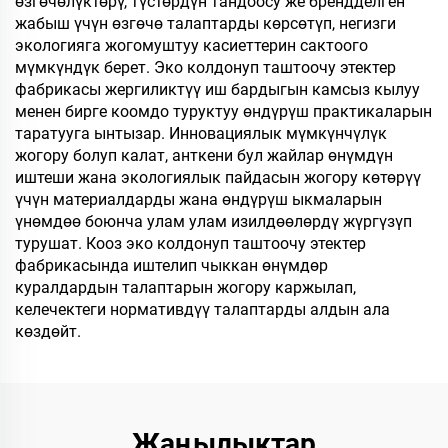
өзгөчөлүктөрү, түстөрдүн тандоосу же брендделген
жабыш үчүн өзгөчө талаптарды көрсөтүп, негизги
экологияга жогомуштуу касиеттерин сактоого
мүмкүндүк берет. Эко колдонуп таштоочу этектер
фабрикасы жергиликтүү иш бардыгын камсыз кылуу
менен бирге коомдо туруктуу өндүрүш практикаларын
таратууга ынтызар. Инновациялык мүмкүнчүлүк
жогору болуп калат, анткени бул жайлар өнүмдүн
иштеши жана экологиялык пайдасын жогору көтөрүү
үчүн материалдарды жана өндүрүш ыкмаларын
үнөмдөө боюнча улам улам изилдөөлөрдү жүргүзүп
турушат. Кооз эко колдонуп таштоочу этектер
фабрикасында иштелип чыккан өнүмдөр
куралдардын талаптарын жогору каржылап,
келечектеги нормативдүү талаптарды алдын ала
көздөйт.
Жаңылыктар