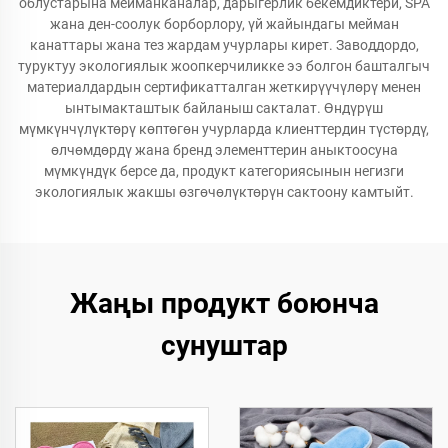
облустарына мейманканалар, дарыгерлик бекемдиктери, SPA
жана ден-соолук борборлору, үй жайындагы мейман
канаттары жана тез жардам учурлары кирет. Заводдордо,
туруктуу экологиялык жоопкерчиликке ээ болгон башталгыч
материалдардын сертификатталган жеткирүүчүлөрү менен
ынтымакташтык байланыш сакталат. Өндүрүш
мүмкүнчүлүктөрү көптөгөн учурларда клиенттердин түстөрдү,
өлчөмдөрдү жана бренд элементтерин аныктоосуна
мүмкүндүк берсе да, продукт категориясынын негизги
экологиялык жакшы өзгөчөлүктөрүн сактоону камтыйт.
Жаңы продукт боюнча
сунуштар