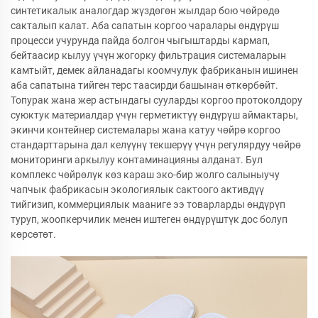
синтетикалык аналогдар жүздөгөн жылдар бою чөйрөдө
сакталып калат. Аба сапатын коргоо чаралары өндүрүш
процесси учурунда пайда болгон чыгыштарды кармап,
бейтаасир кылуу үчүн жогорку фильтрация системаларын
камтыйт, демек айланадагы коомчулук фабриканын ишинен
аба сапатына тийген терс таасирди башынан өткөрбөйт.
Топурак жана жер астындагы сууларды коргоо протоколдору
суюктук материалдар үчүн герметиктүү өндүрүш аймактары,
экинчи контейнер системалары жана катуу чөйрө коргоо
стандарттарына дал келүүнү текшерүү үчүн регулярдуу чөйрө
мониторинги аркылуу контаминацияны алданат. Бул
комплекс чөйрөлүк көз караш эко-бир жолго салыныучу
чапчык фабрикасын экологиялык сактоого активдүү
тийгизип, коммерциялык мааниге ээ товарларды өндүрүп
туруп, жоопкерчилик менен иштеген өндүрүштүк дос болуп
көрсөтөт.