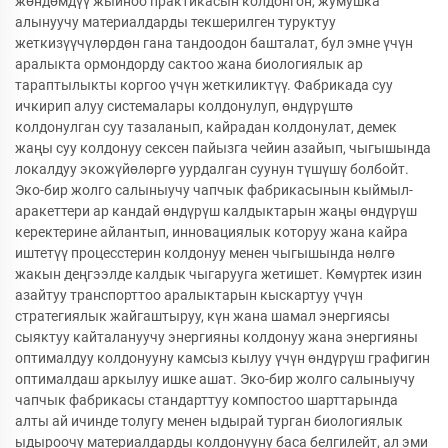
жөндөмдүү жыйноо практикасын колдонгон, жумушка
алынуучу материалдарды текшерилген туруктуу
жеткизүүчүлөрдөн гана тандоодон башталат, бул эмне үчүн
аралыкта ормондорду сактоо жана биологиялык ар
тараптылыкты коргоо үчүн жеткиликтүү. Фабрикада суу
ичкирип алуу системалары колдонулуп, өндүрүштө
колдонулган суу тазаланып, кайрадан колдонулат, демек
жаңы суу колдонуу сексен пайызга чейин азайып, чыгышында
локалдуу экожүйөлөргө уурдалган суунун түшүшү болбойт.
Эко-бир жолго салыныучу чапчык фабрикасынын кыймыл-
аракеттери ар кандай өндүрүш калдыктарын жаңы өндүрүш
керектерине айлантып, инновациялык которуу жана кайра
иштетүү процесстерин колдонуу менен чыгышында нөлгө
жакын деңгээлде калдык чыгарууга жетишет. Көмүртек изин
азайтуу транспорттоо аралыктарын кыскартуу үчүн
стратегиялык жайгаштыруу, күн жана шамал энергиясы
сыяктуу кайталануучу энергияны колдонуу жана энергияны
оптималдуу колдонууну камсыз кылуу үчүн өндүрүш графигин
оптималдаш аркылуу ишке ашат. Эко-бир жолго салыныучу
чапчык фабрикасы стандарттуу компостоо шарттарында
алты ай ичинде толугу менен ыдырай турган биологиялык
ыдыроочу материалдарды колдонууну баса белгилейт, ал эми