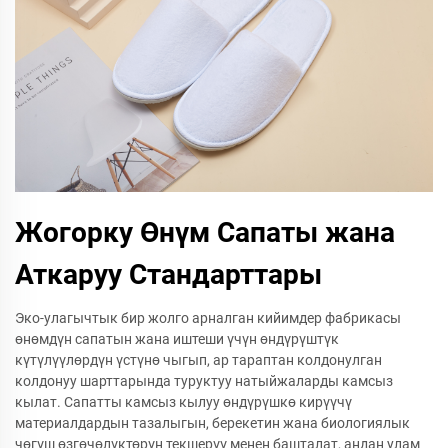
Жогорку Өнүм Сапаты жана
Аткаруу Стандарттары
Эко-улагычтык бир жолго арналган кийимдер фабрикасы
өнөмдүн сапатын жана иштеши үчүн өндүрүштүк
күтүлүүлөрдүн үстүнө чыгып, ар тараптан колдонулган
колдонуу шарттарында туруктуу натыйжаларды камсыз
кылат. Сапатты камсыз кылуу өндүрүшкө кирүүчү
материалдардын тазалыгын, берекетин жана биологиялык
чөгүш өзгөчөлүктөрүн текшерүү менен башталат, андан улам