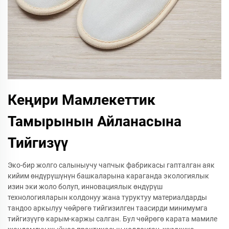
Кеңири Мамлекеттик
Тамырынын Айланасына
Тийгизүү
Эко-бир жолго салыныучу чапчык фабрикасы гапталган аяк
кийим өндүрүшүнүн башкаларына караганда экологиялык
изин эки жоло болуп, инновациялык өндүрүш
технологияларын колдонуу жана туруктуу материалдарды
тандоо аркылуу чөйрөгө тийгизилген таасирди минимумга
тийгизүүгө карым-каржы салган. Бул чөйрөгө карата мамиле