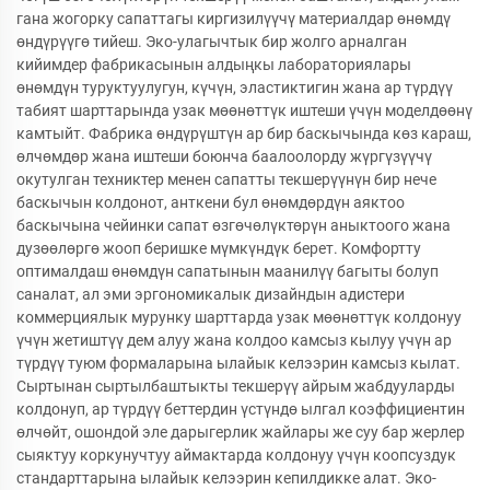
гана жогорку сапаттагы киргизилүүчү материалдар өнөмдү
өндүрүүгө тийеш. Эко-улагычтык бир жолго арналган
кийимдер фабрикасынын алдыңкы лабораториялары
өнөмдүн туруктуулугун, күчүн, эластиктигин жана ар түрдүү
табият шарттарында узак мөөнөттүк иштеши үчүн моделдөөнү
камтыйт. Фабрика өндүрүштүн ар бир баскычында көз караш,
өлчөмдөр жана иштеши боюнча баалоолорду жүргүзүүчү
окутулган техниктер менен сапатты текшерүүнүн бир нече
баскычын колдонот, анткени бул өнөмдөрдүн аяктоо
баскычына чейинки сапат өзгөчөлүктөрүн аныктоого жана
дузөөлөргө жооп беришке мүмкүндүк берет. Комфортту
оптималдаш өнөмдүн сапатынын маанилүү багыты болуп
саналат, ал эми эргономикалык дизайндын адистери
коммерциялык мурунку шарттарда узак мөөнөттүк колдонуу
үчүн жетиштүү дем алуу жана колдоо камсыз кылуу үчүн ар
түрдүү туюм формаларына ылайык келээрин камсыз кылат.
Сыртынан сыртылбаштыкты текшерүү айрым жабдууларды
колдонуп, ар түрдүү беттердин үстүндө ылгал коэффициентин
өлчөйт, ошондой эле дарыгерлик жайлары же суу бар жерлер
сыяктуу коркунучтуу аймактарда колдонуу үчүн коопсуздук
стандарттарына ылайык келээрин кепилдикке алат. Эко-