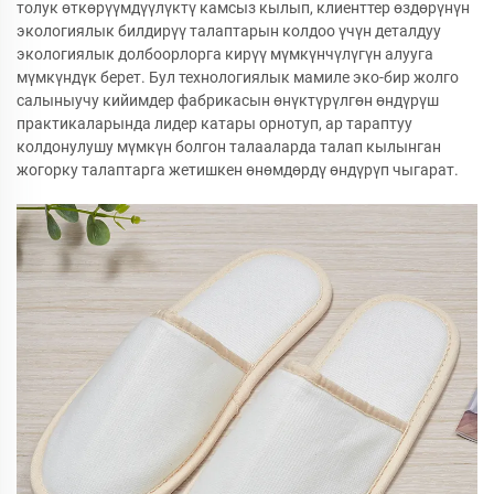
толук өткөрүүмдүүлүктү камсыз кылып, клиенттер өздөрүнүн
экологиялык билдирүү талаптарын колдоо үчүн деталдуу
экологиялык долбоорлорга кирүү мүмкүнчүлүгүн алууга
мүмкүндүк берет. Бул технологиялык мамиле эко-бир жолго
салыныучу кийимдер фабрикасын өнүктүрүлгөн өндүрүш
практикаларында лидер катары орнотуп, ар тараптуу
колдонулушу мүмкүн болгон талааларда талап кылынган
жогорку талаптарга жетишкен өнөмдөрдү өндүрүп чыгарат.