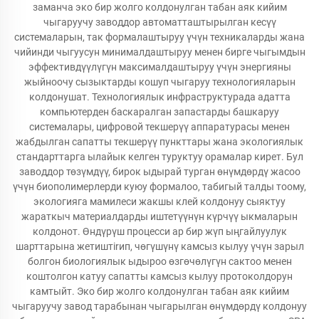
заманча эко бир жолго колдонулган табан аяк кийим
чыгаруучу заводдор автоматташтырылган кесүү
системаларын, так формалаштыруу үчүн техникаларды жана
чийинди чыгуусун минималдаштыруу менен бирге чыгымдын
эффективдүүлүгүн максималдаштыруу үчүн энергияны
жыйноочу сызыктарды кошуп чыгаруу технологияларын
колдонушат. Технологиялык инфраструктурада адатта
компьютерден баскаралган запастарды башкаруу
системалары, цифровой текшерүү аппаратурасы менен
жабдылган сапатты текшерүү пункттары жана экологиялык
стандарттарга ылайык келген туруктуу орамалар кирет. Бул
заводдор төзүмдүү, бирок ыдырай турган өнүмдөрдү жасоо
үчүн биополимерлерди куюу формалоо, табигый талды тоому,
экологияга мамилеси жакшы клей колдонуу сыяктуу
жараткыч материалдарды иштетүүнүн күрчүү ыкмаларын
колдонот. Өндүрүш процесси ар бир жүп ыңгайлуулук
шарттарына жетиштirип, чөгүшүнү камсыз кылуу үчүн зарыл
болгон биологиялык ыдыроо өзгөчөлүгүн сактоо менен
коштолгон катуу сапатты камсыз кылуу протоколдорун
камтыйт. Эко бир жолго колдонулган табан аяк кийим
чыгаруучу завод тарабынан чыгарылган өнүмдөрдү колдонуу