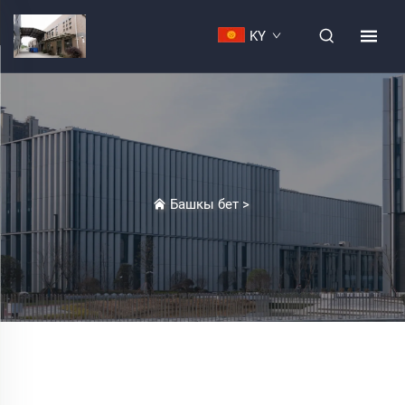
KY
Башкы бет
>