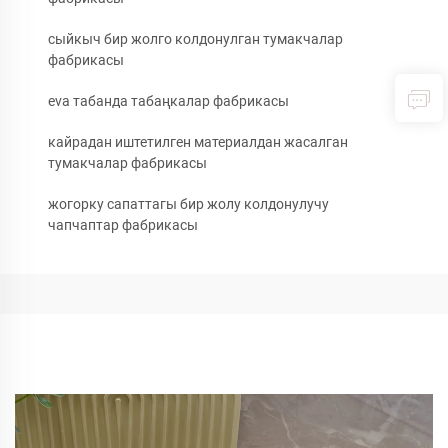
сыйкыч бир жолго колдонулган тумакчалар
фабрикасы
eva табанда табаңкалар фабрикасы
кайрадан иштетилген материалдан жасалган
тумакчалар фабрикасы
жогорку сапаттагы бир жолу колдонулучу
чапчаптар фабрикасы