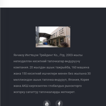
Янчжоу Ингтецзи Трейдинг Ко., Лтд. 2003-жылы
негизделген кесипкөй тапочкалар өндүрүүчү
компания. 20 жылдан ашык тажрыйба, 160 машина
жана 150 кесипкөй ишчилери менен биз жылына 30
миллиондон ашык тапочка өндүрүп, Япония, Корея
жана АКШ киргизилген глобалдык рынокторго
жогорку сапаттуу тапочкаларды жеткирет.