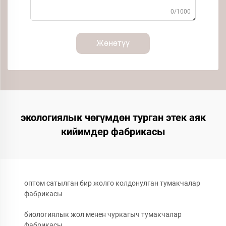
0/1000
Жөнөтүү
экологиялык чөгүмдөн турган этек аяк
кийимдер фабрикасы
оптом сатылган бир жолго колдонулган тумакчалар
фабрикасы
биологиялык жол менен чуркагыч тумакчалар
фабрикасы