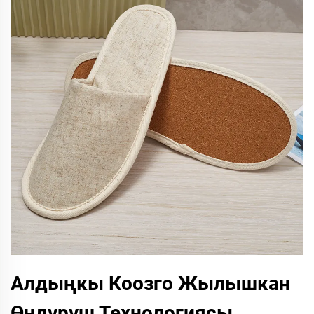
Алдыңкы Коозго Жылышкан
Өндүрүш Технологиясы