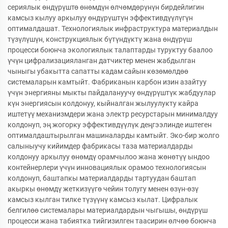
сериялык өндүрүштө өнөмдүн өлчөмдөрүнүн бирдейлигин
камсыз кылуу аркылуу өндүрүштүн эффективдүүлүгүн
оптималдашат. Технологиялык инфраструктура материалдын
түзүлүшүн, конструкциялык бүтүндүктү жана өндүрүш
процесси боюнча экологиялык талаптарды туруктуу баалоо
үчүн цифрализацияланган датчиктер менен жабдылган
чыныгы убакытта сапатты кадам сайын көзөмөлдөө
системаларын камтыйт. Фабриканын карбон изин азайтуу
үчүн энергияны мыкты пайдалануучу өндүрүштүк жабдуулар
күн энергиясын колдонуу, кыйналган жылуулукту кайра
иштетүү механизмдери жана электр ресурстарын минималдуу
колдонуп, эң жогорку эффективдүүлүк деңгээлинде иштеген
оптималдаштырылган машиналарды камтыйт. Эко-бир жолго
салыныучу кийимдер фабрикасы таза материалдарды
колдонуу аркылуу өнөмдү орамчылоо жана жөнөтүү ындоо
контейнерлери үчүн инновациялык орамоо технологиясын
колдонуп, баштапкы материалдарды тартуудан баштап
акыркы өнөмдү жеткизүүгө чейин толугу менен өзүн-өзү
камсыз кылган тилке түзүүнү камсыз кылат. Цифралык
белгилөө системалары материалдардын чыгышы, өндүрүш
процесси жана табиятка тийгизилген таасирин өлчөө боюнча