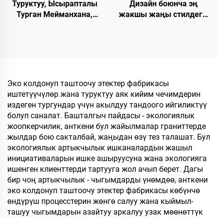
Дизайн боюнча эң
Туруктуу, Ысырапталы
жакшы жаңы стилдеги,
Турган Мейманхана,
жакшы баадагы, жакшы
Авиалиниялар үчүн
сапаттагы, катуу
Чашмаларды Убактылуу
технологиялык
Сатуу, Эко-достоспономо
талаптарга жооп берген,
Чашмалар, Муздак,
жылы-жайгашкан, бир
Ленден Жасалган
жолку колдонууга
Эркектер жана Аялдар
Эко колдонуп таштоочу этектер фабрикасы
арналган, мейманхана
үчүн Чашмалар
иштетүүчүлөр жана туруктуу аяк кийим чечимдерин
үчүн жана
издеген тургундар үчүн акылдуу тандоого ийгиликтүү
авиакомпаниялар үчүн
болуп саналат. Башталгыч пайдасы - экологиялык
шлепкилер
жоопкерчилик, анткени бул жайылмалар граниттерде
жылдар бою сакталбай, жаңыдан өзү тез талашат. Бул
экологиялык артыкчылык ишканалардын жашыл
инициативаларын ишке ашыруусуна жана экологияга
ишенген клиенттерди тартууга жол ачып берет. Дагы
бир чоң артыкчылык - чыгымдарды үнөмдөө, анткени
эко колдонуп таштоочу этектер фабрикасы көбүнчө
өндүрүш процесстерин жөнгө салуу жана кыймыл-
ташуу чыгымдарын азайтуу аркалуу узак мөөнөттүк