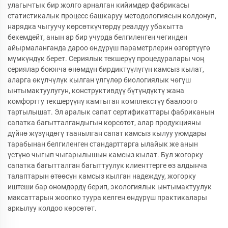
улагычтык бир жолго арналган кийимдер фабрикасы
статистикалык процесс башкаруу методологиясын колдонуп,
нарядка чыгуучу көрсөткүчтөрдү реалдуу убакытта
бекемдейт, анын ар бир учурда белгиленген чегинден
айырмаланганда дароо өндүрүш параметрлерин өзгөртүүгө
мүмкүндүк берет. Сериялык текшерүү процедуралары чоң
сериялар боюнча өнөмдүн бирдиктүүлүгүн камсыз кылат,
аларга өкүлчүлүк кылган үлгүлөр биологиялык чөгүш
ынтымактуулугун, конструктивдүү бүтүндүктү жана
комфортту текшерүүнү камтыган комплекстүү баалоого
тартылышат. Эл аралык сапат сертификаттары фабриканын
сапатка багытталгандыгын көрсөтөт, алар продукцияны
дүйнө жүзүндөгү таанылган сапат камсыз кылуу уюмдары
тарабынан белгиленген стандарттарга ылайык же анын
үстүнө чыгып чыгарылышын камсыз кылат. Бул жогорку
сапатка багытталган багыттуулук клиенттерге өз алдынча
талаптарын өтөөсүн камсыз кылган надеждуу, жогорку
иштеши бар өнөмдөрдү берип, экологиялык ынтымактуулук
максаттарын жоопко туура келген өндүрүш практикалары
аркылуу колдоо көрсөтөт.