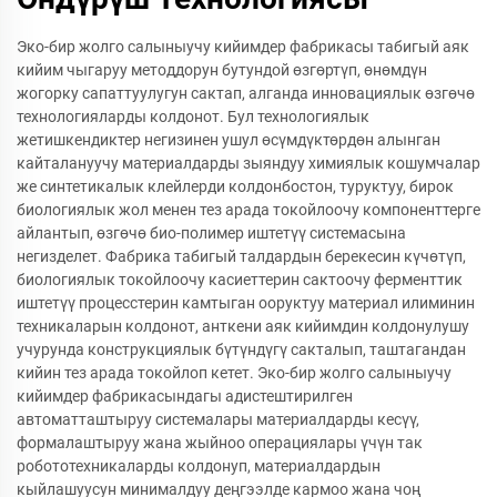
Эко-бир жолго салыныучу кийимдер фабрикасы табигый аяк
кийим чыгаруу методдорун бутундой өзгөртүп, өнөмдүн
жогорку сапаттуулугун сактап, алганда инновациялык өзгөчө
технологияларды колдонот. Бул технологиялык
жетишкендиктер негизинен ушул өсүмдүктөрдөн алынган
кайталануучу материалдарды зыяндуу химиялык кошумчалар
же синтетикалык клейлерди колдонбостон, туруктуу, бирок
биологиялык жол менен тез арада токойлоочу компоненттерге
айлантып, өзгөчө био-полимер иштетүү системасына
негизделет. Фабрика табигый талдардын берекесин күчөтүп,
биологиялык токойлоочу касиеттерин сактоочу ферменттик
иштетүү процесстерин камтыган ооруктуу материал илиминин
техникаларын колдонот, анткени аяк кийимдин колдонулушу
учурунда конструкциялык бүтүндүгү сакталып, таштагандан
кийин тез арада токойлоп кетет. Эко-бир жолго салыныучу
кийимдер фабрикасындагы адистештирилген
автоматташтыруу системалары материалдарды кесүү,
формалаштыруу жана жыйноо операциялары үчүн так
робототехникаларды колдонуп, материалдардын
кыйлашуусун минималдуу деңгээлде кармоо жана чоң