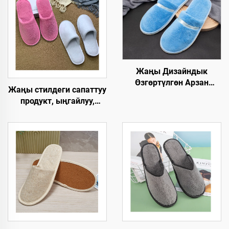
Жаңы Дизайндык
Өзгөртүлгөн Арзан
Жаңы стилдеги сапаттуу
Мейманкана Бөлмөсү
продукт, ыңгайлуу,
Люкс Спа Бир Жолго
жумшак, сыртынан
Колдонулган Этек-
кыймылбаган, бир
Кийимдер
жолго тийиштүү люкс
Авиакомпаниялар үчүн
отелиндеги шеттерди
Мейманкана үчүн
такталоо