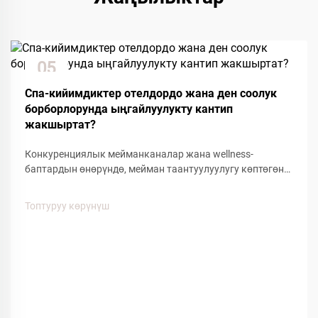
05
Dec
Спа-кийимдиктер отелдордо жана ден соолук
борборлорунда ыңгайлуулукту кантип
жакшыртат?
Конкуренциялык мейманканалар жана wellness-
баптардын өнөрүндө, мейман таантуулуулугу көптөгөн
деталдарга жана ыңгайлуулуктагы буюмдарга
байланыштуу. Мейман тажрыйбасына таасирин
Топтуруу көрүнүш
тийгизген көптөгөн факторлордун ичинен, спа кийимдер
меймандардын ыңгайлуулугунун...