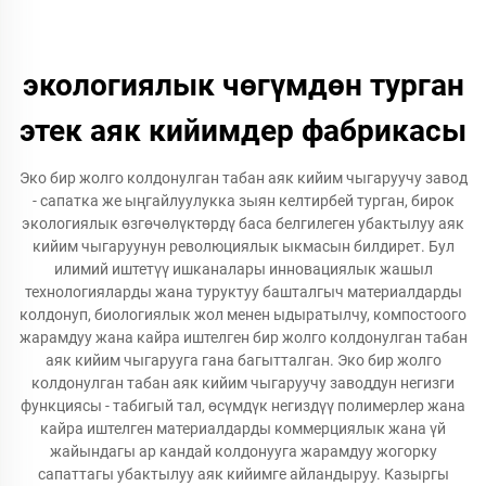
экологиялык чөгүмдөн турган
этек аяк кийимдер фабрикасы
Эко бир жолго колдонулган табан аяк кийим чыгаруучу завод
- сапатка же ыңгайлуулукка зыян келтирбей турган, бирок
экологиялык өзгөчөлүктөрдү баса белгилеген убактылуу аяк
кийим чыгаруунун революциялык ыкмасын билдирет. Бул
илимий иштетүү ишканалары инновациялык жашыл
технологияларды жана туруктуу башталгыч материалдарды
колдонуп, биологиялык жол менен ыдыратылчу, компостоого
жарамдуу жана кайра иштелген бир жолго колдонулган табан
аяк кийим чыгарууга гана багытталган. Эко бир жолго
колдонулган табан аяк кийим чыгаруучу заводдун негизги
функциясы - табигый тал, өсүмдүк негиздүү полимерлер жана
кайра иштелген материалдарды коммерциялык жана үй
жайындагы ар кандай колдонууга жарамдуу жогорку
сапаттагы убактылуу аяк кийимге айландыруу. Казыргы