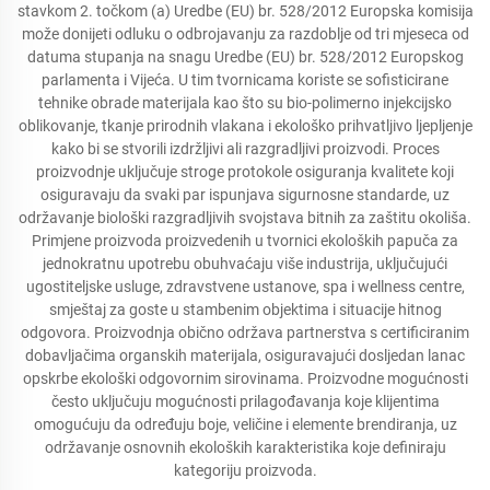
stavkom 2. točkom (a) Uredbe (EU) br. 528/2012 Europska komisija
može donijeti odluku o odbrojavanju za razdoblje od tri mjeseca od
datuma stupanja na snagu Uredbe (EU) br. 528/2012 Europskog
parlamenta i Vijeća. U tim tvornicama koriste se sofisticirane
tehnike obrade materijala kao što su bio-polimerno injekcijsko
oblikovanje, tkanje prirodnih vlakana i ekološko prihvatljivo ljepljenje
kako bi se stvorili izdržljivi ali razgradljivi proizvodi. Proces
proizvodnje uključuje stroge protokole osiguranja kvalitete koji
osiguravaju da svaki par ispunjava sigurnosne standarde, uz
održavanje biološki razgradljivih svojstava bitnih za zaštitu okoliša.
Primjene proizvoda proizvedenih u tvornici ekoloških papuča za
jednokratnu upotrebu obuhvaćaju više industrija, uključujući
ugostiteljske usluge, zdravstvene ustanove, spa i wellness centre,
smještaj za goste u stambenim objektima i situacije hitnog
odgovora. Proizvodnja obično održava partnerstva s certificiranim
dobavljačima organskih materijala, osiguravajući dosljedan lanac
opskrbe ekološki odgovornim sirovinama. Proizvodne mogućnosti
često uključuju mogućnosti prilagođavanja koje klijentima
omogućuju da određuju boje, veličine i elemente brendiranja, uz
održavanje osnovnih ekoloških karakteristika koje definiraju
kategoriju proizvoda.