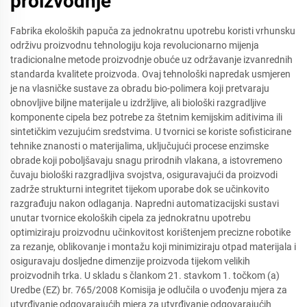
proizvodnje
Fabrika ekoloških papuča za jednokratnu upotrebu koristi vrhunsku
održivu proizvodnu tehnologiju koja revolucionarno mijenja
tradicionalne metode proizvodnje obuće uz održavanje izvanrednih
standarda kvalitete proizvoda. Ovaj tehnološki napredak usmjeren
je na vlasničke sustave za obradu bio-polimera koji pretvaraju
obnovljive biljne materijale u izdržljive, ali biološki razgradljive
komponente cipela bez potrebe za štetnim kemijskim aditivima ili
sintetičkim vezujućim sredstvima. U tvornici se koriste sofisticirane
tehnike znanosti o materijalima, uključujući procese enzimske
obrade koji poboljšavaju snagu prirodnih vlakana, a istovremeno
čuvaju biološki razgradljiva svojstva, osiguravajući da proizvodi
zadrže strukturni integritet tijekom uporabe dok se učinkovito
razgrađuju nakon odlaganja. Napredni automatizacijski sustavi
unutar tvornice ekoloških cipela za jednokratnu upotrebu
optimiziraju proizvodnu učinkovitost korištenjem precizne robotike
za rezanje, oblikovanje i montažu koji minimiziraju otpad materijala i
osiguravaju dosljedne dimenzije proizvoda tijekom velikih
proizvodnih trka. U skladu s člankom 21. stavkom 1. točkom (a)
Uredbe (EZ) br. 765/2008 Komisija je odlučila o uvođenju mjera za
utvrđivanje odgovarajućih mjera za utvrđivanje odgovarajućih