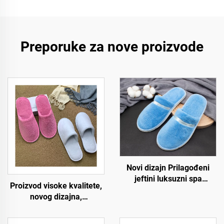
Preporuke za nove proizvode
Novi dizajn Prilagođeni
jeftini luksuzni spa
Proizvod visoke kvalitete,
prijedlozi za hotelske sobe
novog dizajna,
za zrakoplove i hotele
prilagođene izvedbe,
protuklizne udobne meke