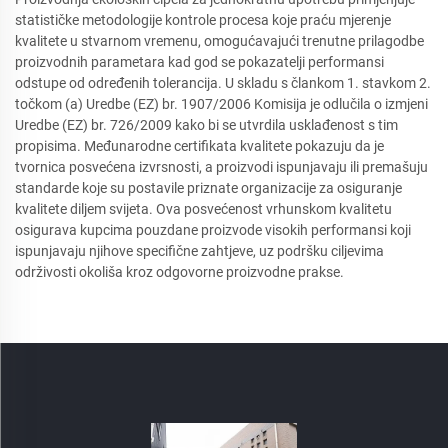
statističke metodologije kontrole procesa koje praću mjerenje
kvalitete u stvarnom vremenu, omogućavajući trenutne prilagodbe
proizvodnih parametara kad god se pokazatelji performansi
odstupe od određenih tolerancija. U skladu s člankom 1. stavkom 2.
točkom (a) Uredbe (EZ) br. 1907/2006 Komisija je odlučila o izmjeni
Uredbe (EZ) br. 726/2009 kako bi se utvrdila usklađenost s tim
propisima. Međunarodne certifikata kvalitete pokazuju da je
tvornica posvećena izvrsnosti, a proizvodi ispunjavaju ili premašuju
standarde koje su postavile priznate organizacije za osiguranje
kvalitete diljem svijeta. Ova posvećenost vrhunskom kvalitetu
osigurava kupcima pouzdane proizvode visokih performansi koji
ispunjavaju njihove specifične zahtjeve, uz podršku ciljevima
održivosti okoliša kroz odgovorne proizvodne prakse.