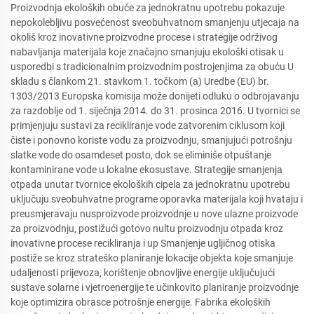
Proizvodnja ekoloških obuće za jednokratnu upotrebu pokazuje
nepokolebljivu posvećenost sveobuhvatnom smanjenju utjecaja na
okoliš kroz inovativne proizvodne procese i strategije održivog
nabavljanja materijala koje značajno smanjuju ekološki otisak u
usporedbi s tradicionalnim proizvodnim postrojenjima za obuću U
skladu s člankom 21. stavkom 1. točkom (a) Uredbe (EU) br.
1303/2013 Europska komisija može donijeti odluku o odbrojavanju
za razdoblje od 1. siječnja 2014. do 31. prosinca 2016. U tvornici se
primjenjuju sustavi za recikliranje vode zatvorenim ciklusom koji
čiste i ponovno koriste vodu za proizvodnju, smanjujući potrošnju
slatke vode do osamdeset posto, dok se eliminiše otpuštanje
kontaminirane vode u lokalne ekosustave. Strategije smanjenja
otpada unutar tvornice ekoloških cipela za jednokratnu upotrebu
uključuju sveobuhvatne programe oporavka materijala koji hvataju i
preusmjeravaju nusproizvode proizvodnje u nove ulazne proizvode
za proizvodnju, postižući gotovo nultu proizvodnju otpada kroz
inovativne procese recikliranja i up Smanjenje ugljičnog otiska
postiže se kroz strateško planiranje lokacije objekta koje smanjuje
udaljenosti prijevoza, korištenje obnovljive energije uključujući
sustave solarne i vjetroenergije te učinkovito planiranje proizvodnje
koje optimizira obrasce potrošnje energije. Fabrika ekoloških