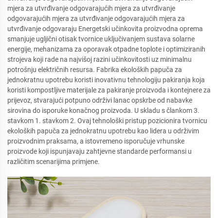
mjera za utvrđivanje odgovarajućih mjera za utvrđivanje
odgovarajućih mjera za utvrđivanje odgovarajućih mjera za
utvrđivanje odgovaraju Energetski učinkovita proizvodna oprema
smanjuje ugljični otisak tvornice uključivanjem sustava solarne
energije, mehanizama za oporavak otpadne toplote i optimiziranih
strojeva koji rade na najvišoj razini učinkovitosti uz minimalnu
potrošnju električnih resursa. Fabrika ekoloških papuča za
jednokratnu upotrebu koristi inovativnu tehnologiju pakiranja koja
koristi kompostljive materijale za pakiranje proizvoda i kontejnere za
prijevoz, stvarajući potpuno održivi lanac opskrbe od nabavke
sirovina do isporuke konačnog proizvoda. U skladu s člankom 3.
stavkom 1. stavkom 2. Ovaj tehnološki pristup pozicionira tvornicu
ekoloških papuča za jednokratnu upotrebu kao lidera u održivim
proizvodnim praksama, a istovremeno isporučuje vrhunske
proizvode koji ispunjavaju zahtjevne standarde performansi u
različitim scenarijima primjene.