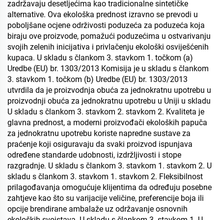
zadržavaju desetljećima kao tradicionalne sintetičke
alternative. Ova ekološka prednost izravno se prevodi u
poboljšane ocjene održivosti poduzeća za poduzeća koja
biraju ove proizvode, pomažući poduzećima u ostvarivanju
svojih zelenih inicijativa i privlačenju ekološki osviješćenih
kupaca. U skladu s člankom 3. stavkom 1. točkom (a)
Uredbe (EU) br. 1303/2013 Komisija je u skladu s člankom
3. stavkom 1. točkom (b) Uredbe (EU) br. 1303/2013
utvrdila da je proizvodnja obuća za jednokratnu upotrebu u
proizvodnji obuća za jednokratnu upotrebu u Uniji u skladu
U skladu s člankom 3. stavkom 2. stavkom 2. Kvaliteta je
glavna prednost, a moderni proizvođači ekoloških papuča
za jednokratnu upotrebu koriste napredne sustave za
praćenje koji osiguravaju da svaki proizvod ispunjava
određene standarde udobnosti, izdržljivosti i stope
razgradnje. U skladu s člankom 3. stavkom 1. stavkom 2. U
skladu s člankom 3. stavkom 1. stavkom 2. Fleksibilnost
prilagođavanja omogućuje klijentima da određuju posebne
zahtjeve kao što su varijacije veličine, preferencije boja ili
opcije brendirane ambalaže uz održavanje osnovnih
ekoloških svojstava. U skladu s člankom 3. stavkom 1. U