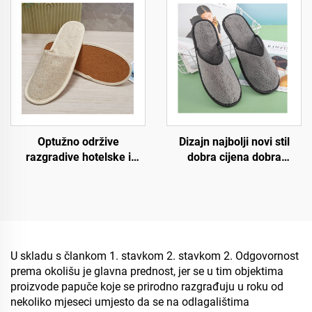
papuče za avio kompanije,
jednokratne luksuzne
hotelske papuče
Dizajn najbolji novi stil
Optužno održive
dobra cijena dobra
razgradive hotelske i
kvaliteta strogi zahtjevi za
zračne linije papuče,
proces udobno pristajanje
ekološki prijateljske
jednokratne hotelske
papuče, pamučne lanene
zračne papuče
papuče za muškarce i
žene
U skladu s člankom 1. stavkom 2. stavkom 2. Odgovornost
prema okolišu je glavna prednost, jer se u tim objektima
proizvode papuče koje se prirodno razgrađuju u roku od
nekoliko mjeseci umjesto da se na odlagalištima