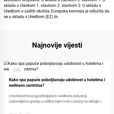
skladu s člankom 1. stavkom 2. stavkom 2. U skladu s
Uredbom o zaštiti okoliša, Europska komisija je odlučila da
se u skladu s Uredbom (EZ) br.
Najnovije vijesti
05
Dec
Kako spa papuče poboljšavaju udobnost u hotelima i
wellness centrima?
U konkurentnoj ugostiteljskom i wellness industriji
zadovoljstvo gostiju u velikoj mjeri ovisi o pažnji na detalje i
udobnosti. Među mnogim kontaktnim točkama koje utječu
na iskustvo gostiju, spa papuče igraju ključnu ulogu u