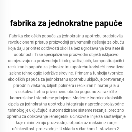
fabrika za jednokratne papuče
Fabrika ekoloških papuča za jednokratnu upotrebu predstavlja
revolucionarni pristup proizvodnji privremenih rješenja za obuću
koja daju prioritet održivosti okoliša bez ugrožavanja kvalitete ili
udobnosti. Ti se specijalizirani proizvodni objekti isključivo
usmjeravaju na proizvodnju biodegradirajućih, kompostirajućih i
recikliranih papuča za jednokratnu upotrebu koristeći inovativne
zelene tehnologije i održive sirovine. Primarna funkcija tvornice
ekoloških papuča za jednokratnu upotrebu uključuje pretvaranje
prirodnih vlakana, biljnih polimera i recikliranih materijala u
visokokvalitetnu privremenu obuću pogodnu za različite
komercijalne i stambene primjene. Moderne tvornice ekoloških
cipela za jednokratnu upotrebu integriraju napredne proizvodne
tehnologije uključujući automatizirane sisteme rezanja, precizno
opremu za oblikovanje i energetski učinkovite linije za sastavljanje
koje minimiziraju proizvodnju otpada uz maksimiziranje
učinkovitosti proizvodnje. U skladu s člankom 1. stavkom 2.