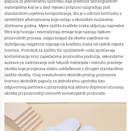
papuča za jednokratnu upotrebu daje prednost biorazgradivim
materijalima koji se u šest mjeseci potpuno razgrađuju pod
standardnim uvjetima kompostiranja, što je u oštrom kontrastu s
sintetičkim alternativama koje ostaju u ekološkim sustavima
stotinama godina. Mjere zaštite kvalitete zraka uključuju napredne
filtre koji hvataju i neutraliziraju emisije koje nastaju tijekom
proizvodnih procesa, osiguravajući da okolne zajednice ne
doživljavaju negativne utjecaje na kvalitetu zraka od radnih mjesta
tvornice. Protokoli za zaštitu tla i podzemnih voda sprečavaju
kontaminaciju kroz zapečaćena proizvodna područja, sekundarne
sustave za zadržavanje svih tekućih materijala i redovito praćenje
okoliša koje provjerava stalnu usklađenost s strogim standardima
zaštite okoliša. Ovaj sveobuhvatni ekološki pristup pozicionira
tvornicu ekoloških papuča za jednokratnu upotrebu kao
odgovornog partnera u proizvodnji koji aktivno doprinosi očuvanju
okoliša pri proizvodnji osnovnih komercijalnih proizvoda.