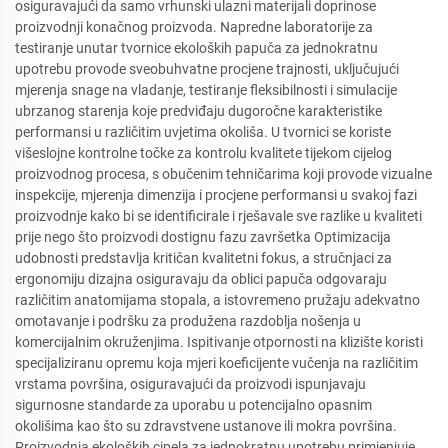
osiguravajući da samo vrhunski ulazni materijali doprinose
proizvodnji konačnog proizvoda. Napredne laboratorije za
testiranje unutar tvornice ekoloških papuča za jednokratnu
upotrebu provode sveobuhvatne procjene trajnosti, uključujući
mjerenja snage na vladanje, testiranje fleksibilnosti i simulacije
ubrzanog starenja koje predviđaju dugoročne karakteristike
performansi u različitim uvjetima okoliša. U tvornici se koriste
višeslojne kontrolne točke za kontrolu kvalitete tijekom cijelog
proizvodnog procesa, s obučenim tehničarima koji provode vizualne
inspekcije, mjerenja dimenzija i procjene performansi u svakoj fazi
proizvodnje kako bi se identificirale i rješavale sve razlike u kvaliteti
prije nego što proizvodi dostignu fazu završetka Optimizacija
udobnosti predstavlja kritičan kvalitetni fokus, a stručnjaci za
ergonomiju dizajna osiguravaju da oblici papuča odgovaraju
različitim anatomijama stopala, a istovremeno pružaju adekvatno
omotavanje i podršku za produžena razdoblja nošenja u
komercijalnim okruženjima. Ispitivanje otpornosti na klizište koristi
specijaliziranu opremu koja mjeri koeficijente vučenja na različitim
vrstama površina, osiguravajući da proizvodi ispunjavaju
sigurnosne standarde za uporabu u potencijalno opasnim
okolišima kao što su zdravstvene ustanove ili mokra površina.
Proizvodnja ekoloških cipela za jednokratnu upotrebu primjenjuje