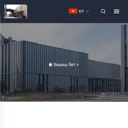
KY
Башкы бет
>