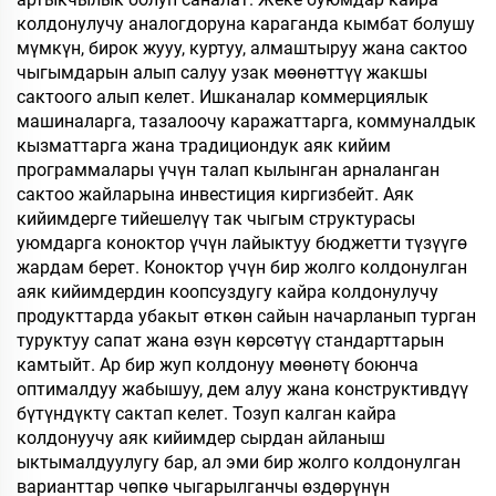
колдонулучу аналогдоруна караганда кымбат болушу
мүмкүн, бирок жууу, куртуу, алмаштыруу жана сактоо
чыгымдарын алып салуу узак мөөнөттүү жакшы
сактоого алып келет. Ишканалар коммерциялык
машиналарга, тазалоочу каражаттарга, коммуналдык
кызматтарга жана традициондук аяк кийим
программалары үчүн талап кылынган арналанган
сактоо жайларына инвестиция киргизбейт. Аяк
кийимдерге тийешелүү так чыгым структурасы
уюмдарга коноктор үчүн лайыктуу бюджетти түзүүгө
жардам берет. Коноктор үчүн бир жолго колдонулган
аяк кийимдердин коопсуздугу кайра колдонулучу
продукттарда убакыт өткөн сайын начарланып турган
туруктуу сапат жана өзүн көрсөтүү стандарттарын
камтыйт. Ар бир жуп колдонуу мөөнөтү боюнча
оптималдуу жабышуу, дем алуу жана конструктивдүү
бүтүндүктү сактап келет. Тозуп калган кайра
колдонуучу аяк кийимдер сырдан айланыш
ыктымалдуулугу бар, ал эми бир жолго колдонулган
варианттар чөпкө чыгарылганчы өздөрүнүн