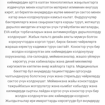
кийимдердин артта калган технологиялык жаңылыктарга
издөөчүлүк менен коштолгон материал илиминин өнүгүшү
кирет, ал берилген өнүмдөрдүн иштөө мөөнөтүн сактоо менен
катар анын колдонулушун камсыз кылат. Өндүрүүчүлөр
бактерияларга жана саңыраактарга каршы туруп, жетиштүү
дарылоо милдетин аткарган үчүн түгөйүлбөгөн маталарды,
EVA көбүк торбачаларын жана антимикробдук дарылоолорду
колдонушат. Жабык пальто дизайн аякты мүмкүн болгон
коркунучтордон коргоп турат, бирок бизнес-чөйрөлөргө
жараша керектүү кадимки түрүн сактайт. Коноктор үчүн бир
жолдон колдонулган аяк кийимдердин колдонулушу
ооруканалар, спа-салондор, мейманканалар, жашоо үйлөрүн
көрсөтүү, учак кабиналары жана диний мекемелер
киргизилген көптөгөн өнөр жайларга тарта. Медициналык
бекеттер бул өнүмдөрдү пациенттердин ортосунда
чалгынданууну болоткону үчүн жана стерильдүү чөйрөлөрдү
сактоо үчүн колдонушат. Мейманкана жайы коноктордун
тажрыйбасын жогорулатуу жана кымбат кабылдуу жана
килимдерди сырткы лайдан коргоо үчүн коноктор үчүн бир
жолдон колдонулган аяк кийимдерди колдонот.
Жылдызчылар ири имараттарды көрсөтүүдө бул өнүмдөрдү