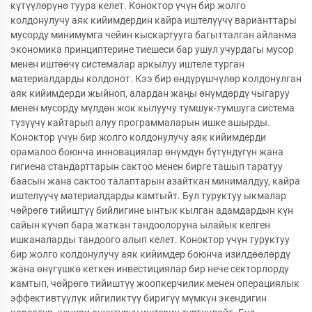
күтүүлөрүнө туура келет. Коноктор үчүн бир жолго
колдонулучу аяк кийимдердин кайра иштелүүчү варианттары
мусорду минимумга чейин кыскартууга багытталган айланма
экономика принциптерине тиешеси бар ушул учурдагы мусор
менен иштөөчү системалар аркылуу иштеле турган
материалдарды колдонот. Кээ бир өндүрүшчүлөр колдонулган
аяк кийимдерди жыйноп, алардан жаңы өнүмдөрдү чыгаруу
менен мусорду мүлдөн жок кылуучу тумшук-тумшуга система
түзүүчү кайтарып алуу программаларын ишке ашырды.
Коноктор үчүн бир жолго колдонулучу аяк кийимдерди
орамалоо боюнча инновациялар өнүмдүн бүтүндүгүн жана
гигиена стандарттарын сактоо менен бирге ташып таратуу
баасын жана сактоо талаптарын азайткан минималдуу, кайра
иштелүүчү материалдарды камтыйт. Бул туруктуу ыкмалар
чөйрөгө тийиштүү бийлигине ынтык кылган адамдардын күн
сайын күчөп бара жаткан тандоолоруна ылайык келген
ишканаларды тандоого алып келет. Коноктор үчүн туруктуу
бир жолго колдонулучу аяк кийимдер боюнча изилдөөлөрдү
жана өнүгүшкө кеткен инвестициялар бир нече секторлорду
камтып, чөйрөгө тийиштүү жоопкерчилик менен операциялык
эффективтүүлүк ийгиликтүү биригүү мүмкүн экендигин