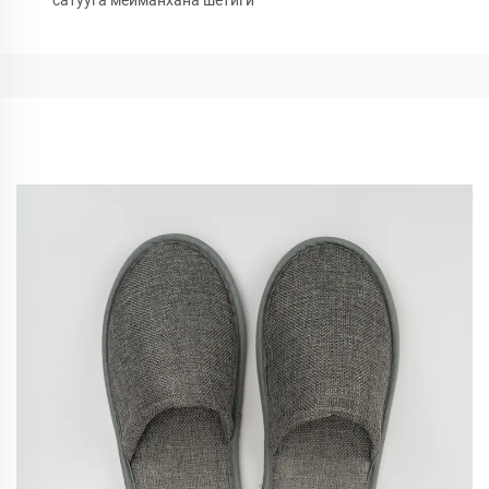
сатууга мейманхана шетиги