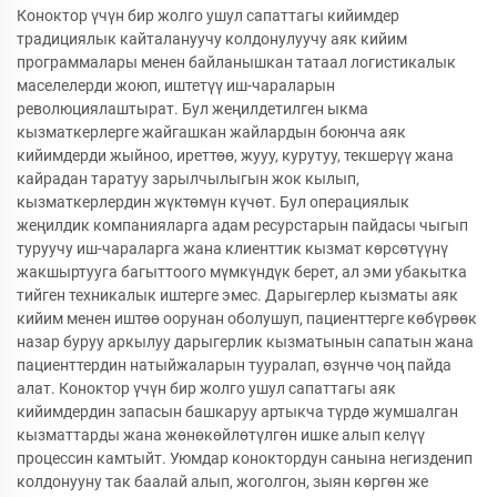
Коноктор үчүн бир жолго ушул сапаттагы кийимдер
традициялык кайталануучу колдонулуучу аяк кийим
программалары менен байланышкан татаал логистикалык
маселелерди жоюп, иштетүү иш-чараларын
революциялаштырат. Бул жеңилдетилген ыкма
кызматкерлерге жайгашкан жайлардын боюнча аяк
кийимдерди жыйноо, иреттөө, жууу, курутуу, текшерүү жана
кайрадан таратуу зарылчылыгын жок кылып,
кызматкерлердин жүктөмүн күчөт. Бул операциялык
жеңилдик компанияларга адам ресурстарын пайдасы чыгып
туруучу иш-чараларга жана клиенттик кызмат көрсөтүүнү
жакшыртууга багыттоого мүмкүндүк берет, ал эми убакытка
тийген техникалык иштерге эмес. Дарыгерлер кызматы аяк
кийим менен иштөө оорунан оболушуп, пациенттерге көбүрөөк
назар буруу аркылуу дарыгерлик кызматынын сапатын жана
пациенттердин натыйжаларын тууралап, өзүнчө чоң пайда
алат. Коноктор үчүн бир жолго ушул сапаттагы аяк
кийимдердин запасын башкаруу артыкча түрдө жумшалган
кызматтарды жана жөнөкөйлөтүлгөн ишке алып келүү
процессин камтыйт. Уюмдар коноктордун санына негизденип
колдонууну так баалай алып, жоголгон, зыян көргөн же