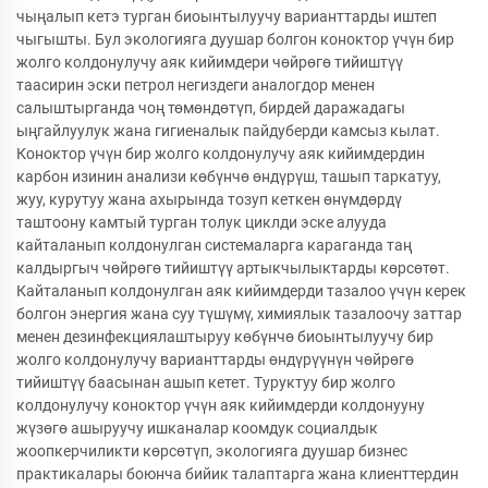
чыңалып кетэ турган биоынтылуучу варианттарды иштеп
чыгышты. Бул экологияга дуушар болгон коноктор үчүн бир
жолго колдонулучу аяк кийимдери чөйрөгө тийиштүү
таасирин эски петрол негиздеги аналогдор менен
салыштырганда чоң төмөндөтүп, бирдей даражадагы
ыңгайлуулук жана гигиеналык пайдуберди камсыз кылат.
Коноктор үчүн бир жолго колдонулучу аяк кийимдердин
карбон изинин анализи көбүнчө өндүрүш, ташып таркатуу,
жуу, курутуу жана ахырында тозуп кеткен өнүмдөрдү
таштоону камтый турган толук циклди эске алууда
кайталанып колдонулган системаларга караганда таң
калдыргыч чөйрөгө тийиштүү артыкчылыктарды көрсөтөт.
Кайталанып колдонулган аяк кийимдерди тазалоо үчүн керек
болгон энергия жана суу түшүмү, химиялык тазалоочу заттар
менен дезинфекциялаштыруу көбүнчө биоынтылуучу бир
жолго колдонулучу варианттарды өндүрүүнүн чөйрөгө
тийиштүү баасынан ашып кетет. Туруктуу бир жолго
колдонулучу коноктор үчүн аяк кийимдерди колдонууну
жүзөгө ашыруучу ишканалар коомдук социалдык
жоопкерчиликти көрсөтүп, экологияга дуушар бизнес
практикалары боюнча бийик талаптарга жана клиенттердин