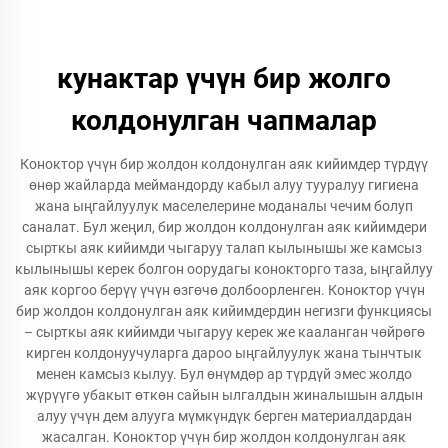
кунактар үчүн бир жолго
колдонулган чапмалар
Коноктор үчүн бир жолдон колдонулган аяк кийимдер түрдүү
өнөр жайларда меймандорду кабыл алуу тууралуу гигиена
жана ыңгайлуулук маселелерине моданалы чечим болуп
саналат. Бул жеңил, бир жолдон колдонулган аяк кийимдери
сырткы аяк кийимди чыгаруу талап кылынышы же камсыз
кылынышы керек болгон оорудагы конокторго таза, ыңгайлуу
аяк коргоо берүү үчүн өзгөчө долбоорленген. Коноктор үчүн
бир жолдон колдонулган аяк кийимдердин негизги функциясы
– сырткы аяк кийимди чыгаруу керек же кааланган чөйрөгө
кирген колдонуучуларга дароо ыңгайлуулук жана тынчтык
менен камсыз кылуу. Бул өнүмдөр ар түрдүй эмес жолдо
жүрүүгө убакыт өткөн сайын ылгалдын жиналышын алдын
алуу үчүн дем алууга мүмкүндүк берген материалдардан
жасалган. Коноктор үчүн бир жолдон колдонулган аяк