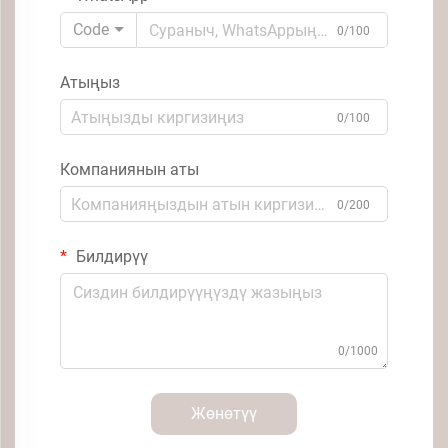
Code
0/100
Атыңыз
0/100
Компаниянын аты
0/200
Билдирүү
0/1000
Жөнөтүү