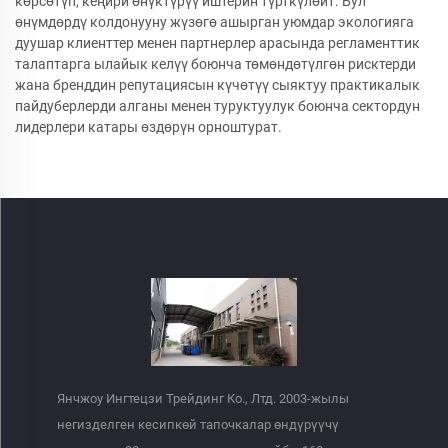
көрсөтүп, кеңири өнүктүрүү иштерин түрткүлөйт. Бул
өнүмдөрдү колдонууну жүзөгө ашырган уюмдар экологияга
дуушар клиенттер менен партнерлер арасында регламенттик
талаптарга ылайык келүү боюнча төмөндөтүлгөн рисктерди
жана бренддин репутациясын күчөтүү сыяктуу практикалык
пайдуберлерди алганы менен туруктуулук боюнча сектордун
лидерлери катары өздөрүн орноштурат.
Янчжоу Ингтецзи Трейдинг Ко., Лтд. 2003-жылы
негизделген кесипкөй тапочкалар өндүрүүчү