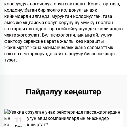
коопсуздук өзгөчөлүктөрүн сакташат. Коноктор таза,
колдонулбаган бир жолго колдонулган аяк
кийимдерди алганда, мурунтан колдонулган, таза
эмес же ыңгайсыз болуп көрүнүшү мүмкүн болгон
заттарды алгандан гөрө көйгөйсүздүк деңгээли чоңко
чекте жогорулат. Бул психологиялык ыңгайлуулук
фактору сервиске карата жалпы көз карашты
жакшыртат жана мейманчылык жана саламаттык
сактоо секторлорунда кайталануучу бизнеске шарт
түзөт.
Пайдалуу кеңештер
11