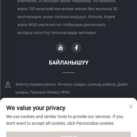
компания. 20 жылдан ашык тажрыйба, 160 машина
жана 150 кесипкөй ишчилери менен биз жылына 30
миллиондон ашык тапочка өндүрүп, Япония, Корея
жана АКШ киргизилген глобалдык рынокторго
жогорку сапаттуу тапочкаларды жеткирет.
БАЙЛАНЫШУУ
Жянгсу провинциясы, Янчжоу шаары, Цзянду району, Дажя
шаары, Гуанмин Көчөсү №54
+86-18068849339
We value your privacy
We use cookies and similar tools to provide our services. If you
[email protected]
don't want to accept all cookies, click Personalize cookies.