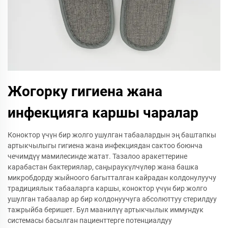
Жогорку гигиена жана
инфекцияга каршы чаралар
Коноктор үчүн бир жолго ушулган табаалардын эң баштапкы
артыкчылыгы гигиена жана инфекциядан сактоо боюнча
чечимдүү мамилесинде жатат. Тазалоо аракеттерине
карабастан бактериялар, саңыраукүлчүлөр жана башка
микробдорду жыйноого багытталган кайрадан колдонулуучу
традициялык табааларга каршы, коноктор үчүн бир жолго
ушулган табаалар ар бир колдонуучуга абсолюттуу стерилдуу
тажрыйба беришет. Бул маанилүү артыкчылык иммундук
системасы басылган пациенттерге потенциалдуу