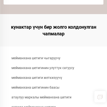
кунактар үчүн бир жолго колдонулган
чапмалар
мейманхана шетиги чыгаруучу
мейманхана шетигинин улуттук сатуусу
мейманхана шетиги жеткизүүчү
мейманхана шетигинин баасы
атаулуу маркалы мейманхана шетиги