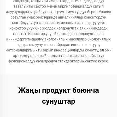
колдонуп, жаңы ири имараттардын ичинде идеалдуу
тазалыкты сактоо менен бирге потенциалдуу сатып
алуучуларды ыңгайлуу текшерүүгө мүмкүндүк берет. Узакка
созулган учак рейстеринде авиалиниялар коноктордун
ыңгайлуулугун жана аяк гигиенасын жакшыртуу үчүн
коноктор үчүн бир жолдон колдонулган аяк кийимдерди
таратат. Коноктор үчүн бир жолдон колдонулган аяк
кийимдерге тиешелүү экологиялык маселелер биологиялык
ыдыратылуучу жана кайрадан иштелип чыгуучу
материалдарга ынтызарып инновацияларды күчөттү, ал эми
ар түрдүү өнөр жайлардын талаптарына ылайыктуу
функционалдуу өнүмдөрдүн стандарттарын сактоо керек.
Жаңы продукт боюнча
сунуштар