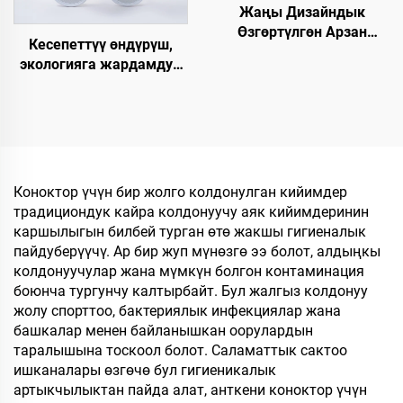
Жаңы Дизайндык
Өзгөртүлгөн Арзан
Кесепеттүү өндүрүш,
Мейманкана Бөлмөсү
экологияга жардамдуу,
Люкс Спа Бир Жолго
биологиялык жол менен
Колдонулган Этек-
ыдырачуу, мейманхана
Кийимдер
жана авиакомпаниялар
Авиакомпаниялар үчүн
үчүн, ачык баштуу, дем
Мейманкана үчүн
алаткан панчык
Коноктор үчүн бир жолго колдонулган кийимдер
традициондук кайра колдонуучу аяк кийимдеринин
каршылыгын билбей турган өтө жакшы гигиеналык
пайдуберүүчү. Ар бир жуп мүнөзгө ээ болот, алдыңкы
колдонуучулар жана мүмкүн болгон контаминация
боюнча тургунчу калтырбайт. Бул жалгыз колдонуу
жолу спорттоо, бактериялык инфекциялар жана
башкалар менен байланышкан оорулардын
таралышына тоскоол болот. Саламаттык сактоо
ишканалары өзгөчө бул гигиеникалык
артыкчылыктан пайда алат, анткени коноктор үчүн