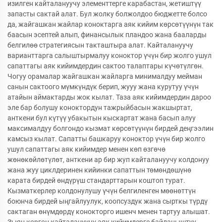
изилген кайталануучу элементтерге карабастан, жетиштүү
запасты сактай алат. Бул жолку болжолдоо бюджетте болсо
да, жайгашкан жайлар коноктарга аяк кийим көрсөтүүнүн так
баасын эсептей алып, финансылык пландоо жана бааларды
белгилөө стратегиясын такташтыра алат. Кайталануучу
варианттарга салыштырмалуу коноктор үчүн бир жолго ушул
сапаттагы аяк кийимдердин сактоо талаптары күчөтүлгөн.
Чогуу орамалар жайгашкан жайларга минималдуу мейман
санын сактоого мүмкүндүк берип, жууу жана курутуу үчүн
атайын аймактарды жок кылат. Таза аяк кийимдердин дароо
эле бар болушу коноктордун тажрыйбасын жакшыртат,
анткени бул күтүү убакытын кыскартат жана басып алуу
максималдуу болгондо кызмат көрсөтүүнүн бирдей деңгээлин
камсыз кылат. Сапатты башкаруу коноктор үчүн бир жолго
ушул сапаттагы аяк кийимдер менен көп өзгөчө
жөнөкөйлөтүлөт, анткени ар бир жуп кайталануучу колдонуу
жана жуу циклдеринен кийинки сапаттын төмөндөшүнө
карата бирдей өндүрүш стандарттарын коштоп турат.
Кызматкерлер колдонулушу үчүн белгиленген мөөнөттүн
боюнча бирдей ыңгайлуулук, коопсуздук жана сырткы түрдү
сактаган өнүмдөрдү конокторго ишенч менен тартуу алышат.