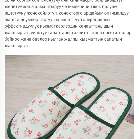
Зыян көргөн кайталануучу аяк кийимдерге байланыштуу
жөнөтүү жана алмаштыруу чечимдеринин жок болушу
иштетүүнү жөнөкөйлөтүп, конокторго ар дайым оптималдуу
шартта өнүмдөр тартуу кылынат. Бул операциялык
эффективдүүлүк кызматкерлердин канааттанышын
жакшыртат, үйрөтүү талаптарын азайтат жана посетиторлор
байкоо жана баалоо кылган жалпы кызматтын сапатын
жакшыртат.