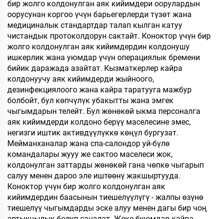
бир жолго колдонулган аяк кийимдери оорулардын
оорусунан коргоо үчүн барьегерлерди түзөт жана
медициналык стандартдар талап кылган катуу
чистандык протоколдорун сактайт. Коноктор үчүн бир
жолго колдонулган аяк кийимдердин колдонушу
ишкерлик жана уюмдар үчүн операциялык бремени
бийик даражада азайтат. Кызматкерлер кайра
колдонуучу аяк кийимдерди жыйноого,
дезинфекциялоого жана кайра таратууга мажбур
болбойт, бул көпчүлүк убакытты жана эмгек
чыгымдарын телейт. Бул жөнөкөй ыкма персоналга
аяк кийимдерди колдоно берүү маселесине эмес,
негизги иштик активдүүлүккө көңүл бургузат.
Мейманханалар жана спа-салондор уй-бүлө
командалары жууу же сактоо маселеси жок,
колдонулган заттарды жөнөкөй гана чөпкө чыгарып
салуу менен дароо эле иштөөнү жакшыртууда.
Коноктор үчүн бир жолго колдонулган аяк
кийимдердин баасынын тиешелүүлүгү - жалпы өзүнө
тиешелүү чыгымдарды эске алуу менен дагы бир чоң
артыкчылык болуп саналат. Жеке буюмдар кайра