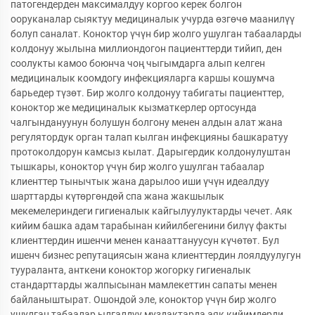
патогендерден максималдуу коргоо керек болгон
ооруканалар сыяктуу медициналык учурда өзгөчө маанилүү
болуп саналат. Коноктор үчүн бир жолго ушулган табааларды
колдонуу жылына миллиондогон пациенттерди тийип, ден
соолукты камоо боюнча чоң чыгымдарга алып келген
медициналык коомдогу инфекцияларга каршы кошумча
барьедер түзөт. Бир жолго колдонуу табигаты пациенттер,
коноктор же медициналык кызматкерлер ортосунда
чалгындануунун болушун болгону менен алдын алат жана
регулятордук орган талап кылган инфекцияны башкаратуу
протоколдорун камсыз кылат. Дарыгердик колдонулуштан
тышкары, коноктор үчүн бир жолго ушулган табаалар
клиенттер тынычтык жана дарылоо иши үчүн идеалдуу
шарттарды күтөргөндөй спа жана жакшылык
мекемелериндеги гигиеналык кайгылуулуктарды чечет. Аяк
кийим башка адам тарабынан кийилбегенини билүү факты
клиенттердин ишенчи менен канааттануусун күчөтөт. Бул
ишенч бизнес репутациясын жана клиенттердин лоялдуулугун
туураланта, анткени коноктор жогорку гигиеналык
стандарттарды жалпысынан мамлекеттин сапаты менен
байланыштырат. Ошондой эле, коноктор үчүн бир жолго
ушулган табаалар ылгалдуу муздактарда аяк кийимдерди