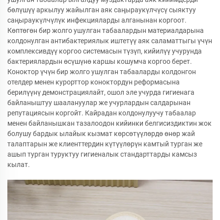
бөлүшүү аркылуу жайылган аяк саңыраукүлчүсү сыяктуу
саңыраукүлчүлүк инфекцияларды алганынан коргоот.
Көптөгөн бир жолго ушулган табаалардын материалдарына
колдонулган антибактериялык иштетүү аяк саламаттыгы үчүн
комплексивдүү коргоо системасын түзүп, кийилүү учурунда
бактериялардын өсүшүнө каршы кошумча коргоо берет.
Коноктор үчүн бир жолго ушулган табааларды колдонгон
отелдер менен курорттор коноктордун реформасына
берилүүнү демонстрациялайт, ошол эле учурда гигиенага
байланыштуу шаалануулар же учурлардын салдарынан
репутациясын коргойт. Кайрадан колдонулуучу табаалар
менен байланышкан тазалоодон кийинки белгисиздиктин жок
болушу бардык ылайык кызмат көрсөтүүлөрдө өнөр жай
талаптарын же клиенттердин күтүүлөрүн камтый турган же
ашып турган туруктуу гигиеналык стандарттарды камсыз
кылат.