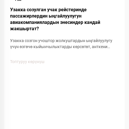
Dec
Узакка созулган учак рейстеринде
пассажирлердин ыңгайлуулугун
авиакомпаниялардын энесиндер кандай
жакшыртат?
Узакка созгон учоштор жолкуштардын ыңгайлуулугу
үчүн өзгөчө кыйынчылыктарды көрсөтөт, анткени
узакка созгон отургуу, кабинанын басып жана
кыймылдуулугунун чектелүүсү жолкуштардын
Топтуруу көрүнүш
жакшылыгына таасирин тийгизет. Авиалиниялардын
берген ыңгайлуулуктагы көптөгөн буюмдардын ичинен,
аба жолу менен жүрүүчү кийимдер...