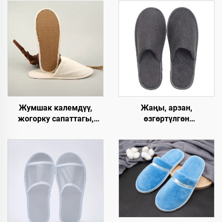
Жумшак калемдүү,
Жаңы, арзан,
жогорку сапаттагы,
өзгөртүлгөн
колдонулгандан кийин
мейманхана, SPA,
чөпкө айлануучу ички
авиакомпаниялар үчүн
мейманханалык панчык,
колдонулгандан кийин
мейманхананын
чөпкө айлануучу панчык,
бөлмөлөрү үчүн
эркек жана аял үчүн,
угуучу сатуу,
экологиялык жол менен
ыдырачуу панчык
өндүрүүчү