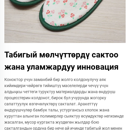
Табигый мөлчүттөрдү сактоо
жана уламжардуу инновация
Коноктор үчүн заманбий бир жолго колдонулучу аяк
кийимдери чөйрөгө тийиштүү маселелерди чечүү үчүн
алдыңкы четтеги туруктуу материалдарды жана өндүрүш
процесстерин колдонот, бирок бул учурунда жогорку
сапаттуулук өзгөчөлүктөрү сакталат. Аракеттүү
өндүрүшчүлөр бамбук талы, устургансыз хлопок жана
куруттан алынган полимерлер сыяктуу өсүмдүктөр негизинде
жасалган, мусор кургакта жүздөгөн жылдар бою
сакталгандын ордуна бир нече ай ичинде табигый жол менен