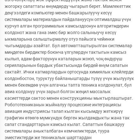
жогорку сапаттагы өнүмдөрдү чыгарып берет. Мамлекеттик
деңгээлдеги компьютер менен башкарылуучу кесүү
системалары материалдын пайдалануусун оптималдаш үчүн
курчуп алган программалык камсыздоонун алгоритмдерин
колдонот жана гана эмес бир жолго салыныучу кесүү
ыкмаларына салыштырмалуу отуз пайызга чейинки
чыгымдарды азайтат. Бул автоматташтырылган системалар
миңдеген бирдиктер боюнча үлгүлөрдүн тактыгын камсыз
кылып, адам факторунун каталарын жоюп, чоң өндүрүш
серияларынын бардык убактысында бирдей өнүм сапатын
сактайт. Ички катмарлардын ортосунда химиялык клейлерди
колдонбостон, туруктуу байланыштарды түзүү үчүн жылуулук
менен бекемдөө үчүн алгачкы тапта техника колдонулат, бул
авиа колдонуу үчүн зарыл болгон жеңил массалык
касиеттерди сактоо менен конструкцияны мыктырлаштырат.
Робототехниканын жыйналуу процессине интеграциясы
авиация индустриясы талап кылган кысымдуу жеткирүү
графигин өтөөгө мүмкүндүк берген жылдамдыкты жана так
сапат стандарттарын камсыз кылат. Сапаттын башкаруу
системалары аныкталбаган кемчиликтерди, туура
эместиктерди же техникалык шарттардан