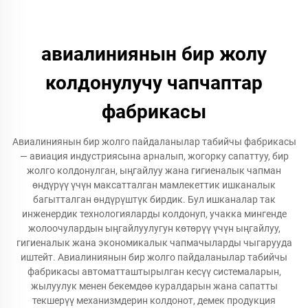
авиалиниянын бир жолу
колдонулучу чапчаптар
фабрикасы
Авиалиниянын бир жолго пайдаланылар табийчы фабрикасы
— авиация индустриясына арналып, жогорку сапаттуу, бир
жолго колдонулган, ыңгайлуу жана гигиеналык чапман
өндүрүү үчүн максатталган мамлекеттик ишканалык
багытталган өндүрүштүк бирдик. Бул ишканалар так
инженердик технологияларды колдонуп, учакка мингенде
жолоочулардын ыңгайлуулугун көтөрүү үчүн ыңгайлуу,
гигиеналык жана экономикалык чапмачыларды чыгарууда
иштейт. Авиалиниянын бир жолго пайдаланылар табийчы
фабрикасы автоматташтырылган кесүү системаларын,
жылуулук менен бекемдөө куралдарын жана сапатты
текшерүү механизмдерин колдонот, демек продукция