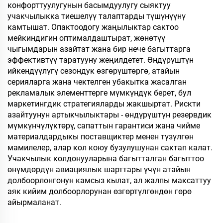
конфорттуулугунын басымдуулугу сыяктуу
учакчылыкка тиешелүү талаптарды түшүнүүнү
камтышат. Опактоодогу жаңылыктар сактоо
мейкиндигин оптималдаштырат, жөнөтүү
чыгымдарын азайтат жана бир нече багыттарга
эффективтүү таратууну жеңилдетет. Өндүрүштүн
ийкендүүлүгү сезондук өзгөрүштөргө, атайын
серияларга жана чектелген убакытка жасалган
рекламалык элементтерге мүмкүндүк берет, бул
маркетингдик стратегияларды жакшыртат. Рискти
азайтуунун артыкчылыктары - өндүрүштүн резервдик
мүмкүнчүлүктөрү, сапаттын гарантиси жана чийме
материалдардыкы поставщиктер менен түзүлгөн
мамилелер, алар кол коюу бузулушунан сактап калат.
Учакчылык колдонууларына багытталган багыттоо
өнүмдөрдүн авиациялык шарттары үчүн атайын
долбоорлонгонун камсыз кылат, ал жалпы максаттуу
аяк кийим долбоорлорунан өзгөртүлгөндөн гөрө
айырмаланат.