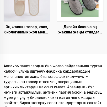
авиакомпаниялар үчүн
панчык
Дизайн боюнча эң
Эң жакшы товар, кооз,
жакшы жаңы стилдеги,
биологиялык жол менен
жакшы баадагы, жакшы
ыдырай турган, хлопок
сапаттагы, катуу
мата, кагаз
технологиялык
калыңдыгынан
талаптарга жооп берген,
жасалган табандагы
жылы-жайгашкан, бир
мейманхана
жолку колдонууга
шлепкилери,
Авиакомпаниялардын бир жолго пайдаланыла турган
арналган, мейманхана
мейманхана жана
калооччулуна иштөөчү фабрика кардарлардын
үчүн жана
авиакомпаниялар үчүн
мененаниетин жана бизнес-эффективдүүлүктү
авиакомпаниялар үчүн
жеке логотип менен
туурасынан таасир эткен чоң операциялык
шлепкилер
артыкчылыктарды камсыз кылат. Арзандык - бул
негизги артыкчылык, анткени партия боюнча өндүрүш
мүмкүнчүлүгү бирдикке чекиттелген чыгымдарды
азайтат, бирок жогорку сапат стандарттарын сактайт.