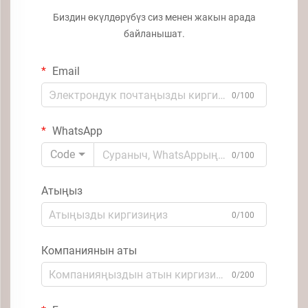
Биздин өкүлдөрүбүз сиз менен жакын арада
байланышат.
Email
0/100
WhatsApp
Code
0/100
Атыңыз
0/100
Компаниянын аты
0/200