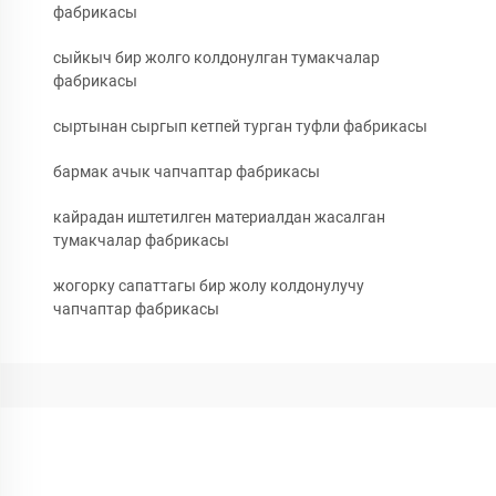
фабрикасы
сыйкыч бир жолго колдонулган тумакчалар
фабрикасы
сыртынан сыргып кетпей турган туфли фабрикасы
бармак ачык чапчаптар фабрикасы
кайрадан иштетилген материалдан жасалган
тумакчалар фабрикасы
жогорку сапаттагы бир жолу колдонулучу
чапчаптар фабрикасы