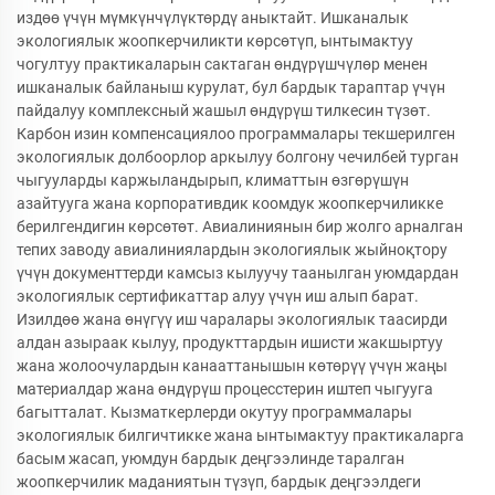
издөө үчүн мүмкүнчүлүктөрдү аныктайт. Ишканалык
экологиялык жоопкерчиликти көрсөтүп, ынтымактуу
чогултуу практикаларын сактаган өндүрүшчүлөр менен
ишканалык байланыш курулат, бул бардык тараптар үчүн
пайдалуу комплексный жашыл өндүрүш тилкесин түзөт.
Карбон изин компенсациялоо программалары текшерилген
экологиялык долбоорлор аркылуу болгону чечилбей турган
чыгууларды каржыландырып, климаттын өзгөрүшүн
азайтууга жана корпоративдик коомдук жоопкерчиликке
берилгендигин көрсөтөт. Авиалиниянын бир жолго арналган
тепих заводу авиалиниялардын экологиялык жыйноқтору
үчүн документтерди камсыз кылуучу таанылган уюмдардан
экологиялык сертификаттар алуу үчүн иш алып барат.
Изилдөө жана өнүгүү иш чаралары экологиялык таасирди
алдан азыраак кылуу, продукттардын ишисти жакшыртуу
жана жолоочулардын канааттанышын көтөрүү үчүн жаңы
материалдар жана өндүрүш процесстерин иштеп чыгууга
багытталат. Кызматкерлерди окутуу программалары
экологиялык билгичтикке жана ынтымактуу практикаларга
басым жасап, уюмдун бардык деңгээлинде таралган
жоопкерчилик маданиятын түзүп, бардык деңгээлдеги