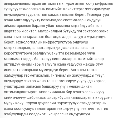
айырмачылыктарды автоматтык түрдө аныктоочу цифралык
түшүрүү технологиясын камтыйт, клиенттерге жеткирилүүчү
өнүмдөрдүн тууралыгын камсыз кылып берет. Температура
жана ылгалдуулукту көзөмөлдөө системалары өндүрүш
аймактарынын бардык убактысында ыңгайлуу абанын
шарттарын сактап, материалдын бүтүндүгүн сактоого жана
сапаттын начарлашын болгондо алдын алууга мүмкүндүк
берет. Технологиялык инфраструктура өндүрүш
метрикаларын, запастардын деңгээлин жана сапат
көрсөткүчтөрүн реалдуу убакытта көзөмөлдөө үчүн
маалыматтарды башкаруу системаларын камтыйт, алар
активдүү чечим кабыл алууга жана үздүүсүз жакшыртуу
инициативаларына мүмкүндүк берет. Алгачкы тапта
жабдуулар герметикалык, гигиеналык жабууларды түзүп,
өнүмдөрдү сактоо жана ташып жеткирүү учурунда коргоп,
учактардын запасын башкаруу үчүн мейкиндикти
оптималдаштырат. Авиалиниянын бир жолго салыныучу
кийим-кечүү фабрикасы дистрибуция каналдарына кирүүдөн
мурун конуштуруш деңгээлин, туруктуулук стандарттарын
жана коопсуздук талаптарын текшерүү үчүн өзгөчө тесттик
жабдууларды колдонот. Ысырапсыз өндүрүштүн