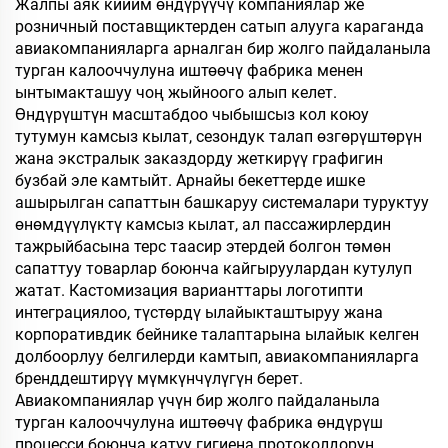
Жалпы аяк кийим өндүрүүчү компаниялар же
розничный поставщиктерден сатып алууга караганда
авиакомпанияларга арналган бир жолго пайдаланыла
турган калооччулуна иштөөчү фабрика менен
ынтымакташуу чоң жыйноого алып келет.
Өндүрүштүн масштабдоо чыбышсыз кол коюу
тутумун камсыз кылат, сезондук талап өзгөрүштөрүн
жана экстралык заказдорду жеткирүү графигин
бузбай эле камтыйт. Арнайы бекеттерде ишке
ашырылган сапаттын башкаруу системалари туруктуу
өнөмдүүлүктү камсыз кылат, ал пассажирлердин
тажрыйбасына терс таасир этердей болгон төмөн
сапаттуу товарлар боюнча кайгыруулардан кутулуп
жатат. Кастомизация варианттары логотипти
интеграциялоо, түстөрдү ылайыкташтыруу жана
корпоративдик бейнике талаптарына ылайык келген
долбоорлуу белгилерди камтып, авиакомпанияларга
бренддештирүү мүмкүнчүлүгүн берет.
Авиакомпаниялар үчүн бир жолго пайдаланыла
турган калооччулуна иштөөчү фабрика өндүрүш
процесси боюнча катуу гигиена протоколдорун