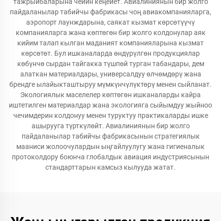
тажрыйбаларына чейин кеңейет. Авиалиниянын бир жолго
пайдаланылар табийчы фабрикасы чоң авиакомпанияларга,
аэропорт лаунждарына, саякат кызмат көрсөтүүчү
компанияларга жана көптөгөн бир жолго колдонулар аяк
кийим талап кылган маданият компанияларына кызмат
көрсөтөт. Бул ишканаларда өндүрүлгөн продукциялар
көбүнчө сырдан тайгакка түшпөй турган табандары, дем
алаткан материалдары, универсалдуу өлчөмдөрү жана
брендге ылайыкташтыруу мүмкүнчүлүктөрү менен сыйланат.
Экологиялык маселелер көптөгөн ишканаларды кайра
иштетилген материалдар жана экологияга сыйымдуу жыйноо
чечимдерин колдонуу менен туруктуу практикаларды ишке
ашырууга түрткүлөйт. Авиалиниянын бир жолго
пайдаланылар табийчы фабрикасынын стратегиялык
мааниси жолоочулардын ыңгайлуулугу жана гигиеналык
протоколдору боюнча глобалдык авиация индустриясынын
стандарттарын камсыз кылууда жатат.