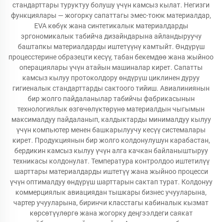
стандарттары туруктуу болушу үчүн камсыз кылат. Негизги
функциялары — жогорку сапаттагы эмес-тоюк материалдар,
EVA көбүк жана синтетикалык материалдарды
эргономикалык табийча дизайндарына айландыруучу
баштапкы материалдарды иштетүүнү камтыйт. Өндүрүш
процесстерине образецти кесүү, табан бекемдөө жана жыйноо
операциялары үчүн атайын машиналар кирет. Сапатты
камсыз кылуу протоколдору өндүрүш циклинен дуруу
гигиеналык стандарттарды сактоого тийиш. Авиалиниянын
бир жолго пайдаланылар табийчы фабрикасынын
технологиялык өзгөчөлүктөрүнө материалдын чыгымын
максималдуу пайдаланып, калдыктарды минималдуу кылуу
үчүн компьютер менен башкарылуучу кесүү системалары
кирет. Продукциянын бир жолго колдонулушун карабастан,
бердикин камсыз кылуу үчүн алга качкан байланыштыруу
техникасы колдонулат. Температура контролдоо иштетилүү
шарттары материалдарды иштетүү жана жыйноо процесси
үчүн оптималдуу өндүрүш шарттарын сактап турат. Колдонуу
коммерциялык авиациядан тышкары бизнес учууларына,
чартер учууларына, биринчи класстагы кабиналык кызмат
көрсөтүүлөргө жана жогорку деңгээлдеги саякат