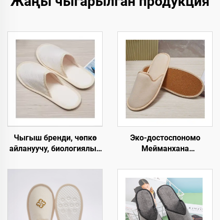
Жаңы чыгарылган продукция
Чыгыш бренди, чөпкө
Эко-достоспономо
айлануучу, биологиялык
Мейманхана
жол менен ыдырачуу,
Чашмалары Кошумча
мейманхана жана SPA
Буюмдары Мейман
панчыгы, жабык баштуу,
Чашмалары OEM
кагаздан түзүлгөн табан,
Колдонуп Чыгарылган
колдонулгандан кийин
Мейманхана
чөпкө айлануучу,
Чашмалары Сатууга