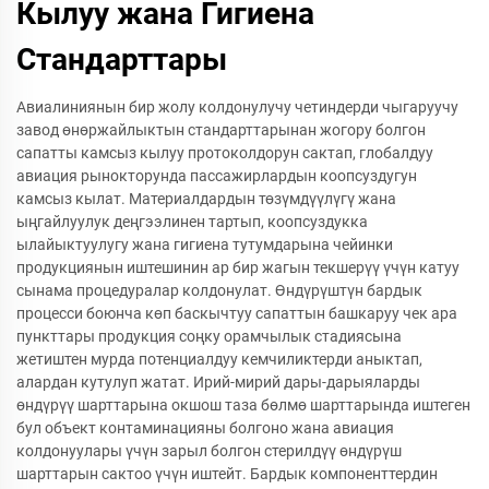
Кылуу жана Гигиена
Стандарттары
Авиалиниянын бир жолу колдонулучу четиндерди чыгаруучу
завод өнөржайлыктын стандарттарынан жогору болгон
сапатты камсыз кылуу протоколдорун сактап, глобалдуу
авиация рынокторунда пассажирлардын коопсуздугун
камсыз кылат. Материалдардын төзүмдүүлүгү жана
ыңгайлуулук деңгээлинен тартып, коопсуздукка
ылайыктуулугу жана гигиена тутумдарына чейинки
продукциянын иштешинин ар бир жагын текшерүү үчүн катуу
сынама процедуралар колдонулат. Өндүрүштүн бардык
процесси боюнча көп баскычтуу сапаттын башкаруу чек ара
пункттары продукция соңку орамчылык стадиясына
жетиштен мурда потенциалдуу кемчиликтерди аныктап,
алардан кутулуп жатат. Ирий-мирий дары-дарыяларды
өндүрүү шарттарына окшош таза бөлмө шарттарында иштеген
бул объект контаминацияны болгоно жана авиация
колдонуулары үчүн зарыл болгон стерилдүү өндүрүш
шарттарын сактоо үчүн иштейт. Бардык компоненттердин