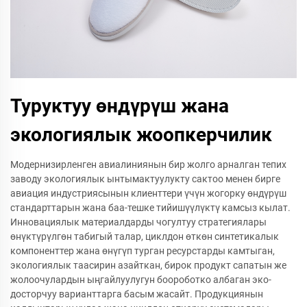
Туруктуу өндүрүш жана
экологиялык жоопкерчилик
Модернизирленген авиалиниянын бир жолго арналган тепих
заводу экологиялык ынтымактуулукту сактоо менен бирге
авиация индустриясынын клиенттери үчүн жогорку өндүрүш
стандарттарын жана баа-тешке тийишүүлүктү камсыз кылат.
Инновациялык материалдарды чогултуу стратегиялары
өнүктүрүлгөн табигый талар, циклдон өткөн синтетикалык
компоненттер жана өнүгүп турган ресурстарды камтыган,
экологиялык таасирин азайткан, бирок продукт сапатын же
жолоочулардын ыңгайлуулугун боороботко албаган эко-
досторчуу варианттарга басым жасайт. Продукциянын