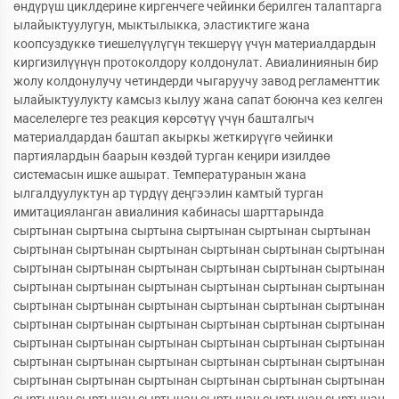
өндүрүш циклдерине киргенчеге чейинки берилген талаптарга
ылайыктуулугун, мыктылыкка, эластиктиге жана
коопсуздуккө тиешелүүлүгүн текшерүү үчүн материалдардын
киргизилүүнүн протоколдору колдонулат. Авиалиниянын бир
жолу колдонулучу четиндерди чыгаруучу завод регламенттик
ылайыктуулукту камсыз кылуу жана сапат боюнча кез келген
маселелерге тез реакция көрсөтүү үчүн башталгыч
материалдардан баштап акыркы жеткирүүгө чейинки
партиялардын баарын көздөй турган кеңири изилдөө
системасын ишке ашырат. Температуранын жана
ылгалдуулуктун ар түрдүү деңгээлин камтый турган
имитацияланган авиалиния кабинасы шарттарында
сыртынан сыртына сыртына сыртынан сыртынан сыртынан
сыртынан сыртынан сыртынан сыртынан сыртынан сыртынан
сыртынан сыртынан сыртынан сыртынан сыртынан сыртынан
сыртынан сыртынан сыртынан сыртынан сыртынан сыртынан
сыртынан сыртынан сыртынан сыртынан сыртынан сыртынан
сыртынан сыртынан сыртынан сыртынан сыртынан сыртынан
сыртынан сыртынан сыртынан сыртынан сыртынан сыртынан
сыртынан сыртынан сыртынан сыртынан сыртынан сыртынан
сыртынан сыртынан сыртынан сыртынан сыртынан сыртынан