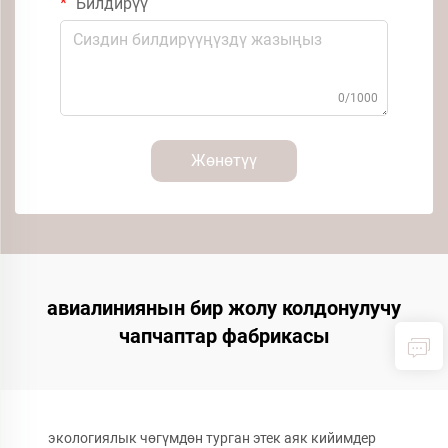
Билдирүү
0/1000
Жөнөтүү
авиалиниянын бир жолу колдонулучу
чапчаптар фабрикасы
экологиялык чөгүмдөн турган этек аяк кийимдер