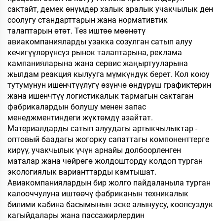
сактайт, демек өнүмдөр халык аралык учакчылык ден
соолугу стандарттарын жана нормативтик
талаптарын өтөт. Тез иштөө мөөнөтү
авиакомпанияларды узакка созулган сатып алуу
кечигүүлөрүнсүз рынок талаптарына, реклама
кампанияларына жана сервис жаңыртууларына
жылдам реакция кылууга мүмкүндүк берет. Кол коюу
тутумунун ишенчтүүлүгү өзүнчө өндүрүш графиктерин
жана ишенчтүү логистикалык тармагын сактаган
фабрикалардын болушу менен запас
менеджментиндеги жүктөмдү азайтат.
Материалдарды сатып алуудагы артыкчылыктар -
оптовый баадагы жогорку сапаттагы компоненттерге
кирүү, учакчылык үчүн арнайы долбоорленген
маталар жана чөйрөгө жолдошторду колдоп турган
экологиялык варианттарды камтышат.
Авиакомпаниялардын бир жолго пайдаланыла турган
калооччулуна иштөөчү фабриканын техникалык
билими кабина басымынын эске алынуусу, коопсуздук
кагыйдалары жана пассажирлердин