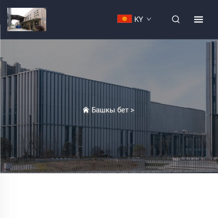
KY
Башкы бет
>