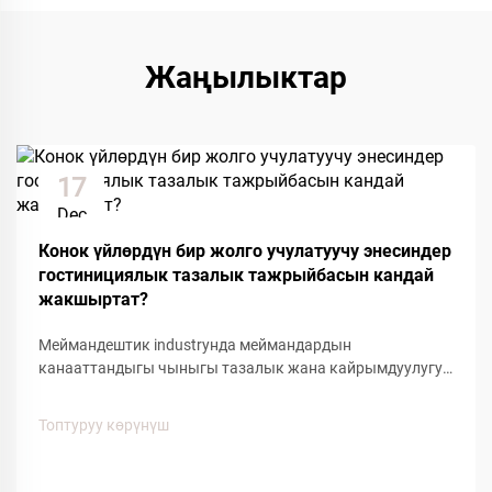
Жаңылыктар
17
Dec
Конок үйлөрдүн бир жолго учулатуучу энесиндер
гостинициялык тазалык тажрыйбасын кандай
жакшыртат?
Меймандештик industryнда меймандардын
канааттандыгы чыныгы тазалык жана кайрымдуулугун
сактоого багытталган кичинекей детайлдарга көңүл
буруу менен аныкталат. Оң мейман тажрыйбасына
Топтуруу көрүнүш
таасирин тийгизген негизги буюмдардын бири болуп
кошкоо меймандештердин бир жолго колдонулган
кайрымдагы жакшыртылышы...