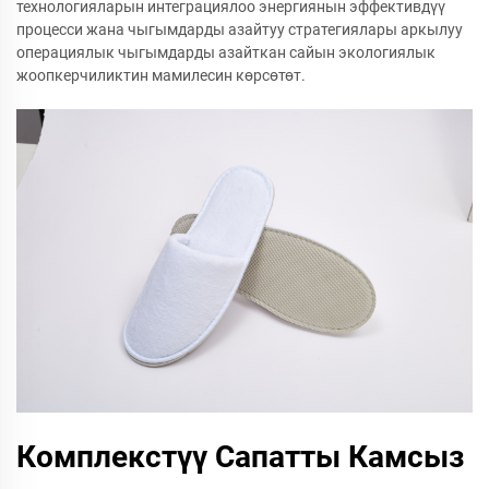
технологияларын интеграциялоо энергиянын эффективдүү
процесси жана чыгымдарды азайтуу стратегиялары аркылуу
операциялык чыгымдарды азайткан сайын экологиялык
жоопкерчиликтин мамилесин көрсөтөт.
Комплекстүү Сапатты Камсыз