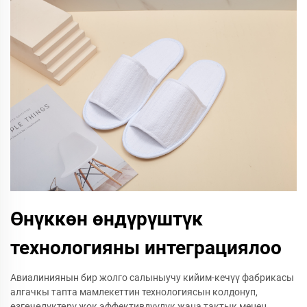
Өнүккөн өндүрүштүк
технологияны интеграциялоо
Авиалиниянын бир жолго салыныучу кийим-кечүү фабрикасы
алгачкы тапта мамлекеттин технологиясын колдонуп,
өзгөчөлүктөрү жок эффективдүүлүк жана тактык менен