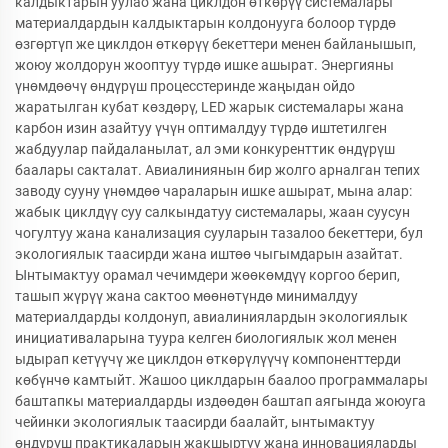
калдыктарын уулао жана циклдон өткөрүү системалары
материалдардын калдыктарын колдонууга болоор түрдө
өзгөртүп же циклдон өткөрүү бекеттери менен байланышып,
жоюу жолдорун жооптуу түрдө ишке ашырат. Энергияны
үнөмдөөчү өндүрүш процесстеринде жаңыдан ойдо
жаратылган кубат көздөрү, LED жарык системалары жана
карбон изин азайтуу үчүн оптималдуу түрдө иштетилген
жабдуулар пайдаланылат, ал эми конкуренттик өндүрүш
баалары сакталат. Авиалиниянын бир жолго арналган тепих
заводу сууну үнөмдөө чараларын ишке ашырат, мына алар:
жабык циклдүү суу салкындатуу системалары, жаан суусун
чогултуу жана канализация сууларын тазалоо бекеттери, бул
экологиялык таасирди жана иштөө чыгымдарын азайтат.
Ынтымактуу орамал чечимдери жөөкөмдүү коргоо берип,
ташып жүрүү жана сактоо мөөнөтүндө минималдуу
материалдарды колдонуп, авиалиниялардын экологиялык
инициативаларына туура келген биологиялык жол менен
ыдырап кетүүчү же циклдон өткөрүлүүчү компоненттерди
көбүнчө камтыйт. Жашоо циклдарын баалоо программалары
баштапкы материалдарды издөөдөн баштап аягында жоюуга
чейинки экологиялык таасирди баалайт, ынтымактуу
өндүрүш практикаларын жакшыртуу жана инновацияларды