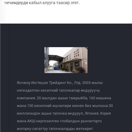
чечимдерди кабыл алууга таасир этет.
Янчжоу Ингтецзи Трейдинг Ко., Лтд. 2003-жылы
негизделген кесипкөй тапочкалар өндүрүүчү
компания. 20 жылдан ашык тажрыйба, 160 машина
жана 150 кесипкөй ишчилери менен биз жылына 30
миллиондон ашык тапочка өндүрүп, Япония, Корея
жана АКШ киргизилген глобалдык рынокторго
жогорку сапаттуу тапочкаларды жеткирет.